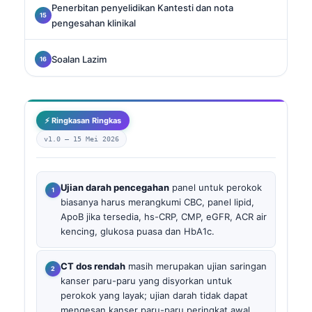
Penerbitan penyelidikan Kantesti dan nota
pengesahan klinikal
Soalan Lazim
⚡ Ringkasan Ringkas
v1.0 —
15 Mei 2026
Ujian darah pencegahan
panel untuk perokok
biasanya harus merangkumi CBC, panel lipid,
ApoB jika tersedia, hs-CRP, CMP, eGFR, ACR air
kencing, glukosa puasa dan HbA1c.
CT dos rendah
masih merupakan ujian saringan
kanser paru-paru yang disyorkan untuk
perokok yang layak; ujian darah tidak dapat
mengesan kanser paru-paru peringkat awal