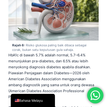
简体中文
Română
Türkçe
Ελληνικά
Português
Español
Rajah 6:
Risiko glukosa paling baik dibaca sebagai
corak, bukan satu keputusan gula sahaja.
Italiano
HbA1c di bawah 5.7% adalah normal, 5.7–6.4%
menunjukkan pra-diabetes, dan 6.5% atau lebih
עִבְרִית
menyokong diagnosis diabetes apabila disahkan.
Français
Piawaian Penjagaan dalam Diabetes—2026 oleh
العربية
American Diabetes Association menggunakan
Deutsch
ambang diagnostik yang sama untuk orang dewasa
(American Diabetes Association Professional
English
Practice Committee, 2026).
Bahasa Melayu