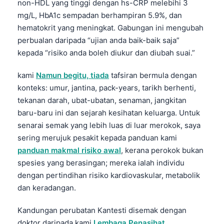
non-HDL yang tinggi dengan hs-CRP melebihi 3
mg/L, HbA1c sempadan berhampiran 5.9%, dan
hematokrit yang meningkat. Gabungan ini mengubah
perbualan daripada “ujian anda baik-baik saja”
kepada “risiko anda boleh diukur dan diubah suai.”
kami
Namun begitu, tiada
tafsiran bermula dengan
konteks: umur, jantina, pack-years, tarikh berhenti,
tekanan darah, ubat-ubatan, senaman, jangkitan
baru-baru ini dan sejarah kesihatan keluarga. Untuk
senarai semak yang lebih luas di luar merokok, saya
sering merujuk pesakit kepada panduan kami
panduan makmal risiko awal
, kerana perokok bukan
spesies yang berasingan; mereka ialah individu
dengan pertindihan risiko kardiovaskular, metabolik
dan keradangan.
Kandungan perubatan Kantesti disemak dengan
doktor daripada kami
Lembaga Penasihat