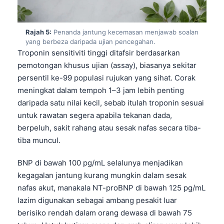
Català
O‘zbekcha
Rajah 5:
Penanda jantung kecemasan menjawab soalan
Українська
yang berbeza daripada ujian pencegahan.
Troponin sensitiviti tinggi ditafsir berdasarkan
አማርኛ
pemotongan khusus ujian (assay), biasanya sekitar
Kiswahili
persentil ke-99 populasi rujukan yang sihat. Corak
meningkat dalam tempoh 1–3 jam lebih penting
ភាសាខ្មែរ
daripada satu nilai kecil, sebab itulah troponin sesuai
ဗမာစာ
untuk rawatan segera apabila tekanan dada,
ไทย
berpeluh, sakit rahang atau sesak nafas secara tiba-
Tagalog
tiba muncul.
Tiếng Việt
BNP di bawah 100 pg/mL selalunya menjadikan
മലയാളം
kegagalan jantung kurang mungkin dalam sesak
nafas akut, manakala NT-proBNP di bawah 125 pg/mL
ಕನ್ನಡ
lazim digunakan sebagai ambang pesakit luar
ગુજરાતી
berisiko rendah dalam orang dewasa di bawah 75
தமிழ்