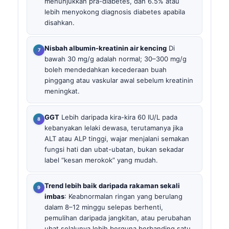
menunjukkan pra-diabetes, dan 6.5% atau
lebih menyokong diagnosis diabetes apabila
disahkan.
Nisbah albumin-kreatinin air kencing
Di
bawah 30 mg/g adalah normal; 30–300 mg/g
boleh mendedahkan kecederaan buah
pinggang atau vaskular awal sebelum kreatinin
meningkat.
GGT
Lebih daripada kira-kira 60 IU/L pada
kebanyakan lelaki dewasa, terutamanya jika
ALT atau ALP tinggi, wajar menjalani semakan
fungsi hati dan ubat-ubatan, bukan sekadar
label “kesan merokok” yang mudah.
Trend lebih baik daripada rakaman sekali
imbas
: Keabnormalan ringan yang berulang
dalam 8–12 minggu selepas berhenti,
pemulihan daripada jangkitan, atau perubahan
ubat selalunya lebih berguna berbanding satu