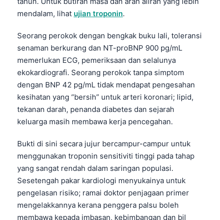
tahun. Untuk butiran masa dan arah aliran yang lebih
mendalam, lihat
ujian troponin
.
తెలుగు
मराठी
Seorang perokok dengan bengkak buku lali, toleransi
اردو
senaman berkurang dan NT-proBNP 900 pg/mL
memerlukan ECG, pemeriksaan dan selalunya
বাংলা
ekokardiografi. Seorang perokok tanpa simptom
Shqip
dengan BNP 42 pg/mL tidak mendapat pengesahan
Magyar
kesihatan yang “bersih” untuk arteri koronari; lipid,
tekanan darah, penanda diabetes dan sejarah
Slovenščina
keluarga masih membawa kerja pencegahan.
한국어
Bukti di sini secara jujur bercampur-campur untuk
Polski
menggunakan troponin sensitiviti tinggi pada tahap
Lietuvių kalba
yang sangat rendah dalam saringan populasi.
Русский
Sesetengah pakar kardiologi menyukainya untuk
pengelasan risiko; ramai doktor penjagaan primer
ქართული
mengelakkannya kerana penggera palsu boleh
Čeština
membawa kepada imbasan, kebimbangan dan bil