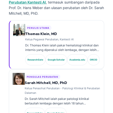
Perubatan Kantesti AI
, termasuk sumbangan daripada
Prof. Dr. Hans Weber dan ulasan perubatan oleh Dr. Sarah
Mitchell, MD, PhD.
PENULIS UTAMA
Thomas Klein, MD
Ketua Pegawai Perubatan, Kantesti AI
Dr. Thomas Klein ialah pakar hematologi klinikal dan
internis yang diperakui oleh lembaga, dengan lebih
15 tahun pengalaman dalam perubatan makmal dan
analisis klinikal berbantukan AI. Sebagai Ketua
ResearchGate
Google Scholar
Academia.edu
ORCID
Pegawai Perubatan di Kantesti AI, beliau
menyediakan penyeliaan klinikal terhadap ketepatan
perubatan rangkaian saraf proprietari tersebut. Dr.
Klein telah menerbitkan secara meluas mengenai
PENGULAS PERUBATAN
tafsiran biomarker dan diagnostik makmal dalam
Sarah Mitchell, MD, PhD
topik perubatan makmal.
Ketua Penasihat Perubatan - Patologi Klinikal & Perubatan
Dalaman
Dr. Sarah Mitchell ialah pakar patologi klinikal
bertauliah lembaga dengan lebih 18 tahun
pengalaman dalam perubatan makmal dan analisis
diagnostik. Beliau memiliki pensijilan kepakaran