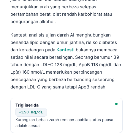
menunjukkan arah yang berbeza selepas
pertambahan berat, diet rendah karbohidrat atau
pengurangan alkohol.
Kantesti analisis ujian darah AI menghubungkan
penanda lipid dengan umur, jantina, risiko diabetes
dan keradangan pada
Kantesti
bukannya membaca
setiap nilai secara berasingan. Seorang berumur 39
tahun dengan LDL-C 128 mg/dL, ApoB 118 mg/dL dan
Lp(a) 160 nmol/L memerlukan perbincangan
pencegahan yang berbeza berbanding seseorang
dengan LDL-C yang sama tetapi ApoB rendah.
Trigliserida
<150 mg/dL
Norsk bokmål
Kurangkan beban zarah remnan apabila status puasa
adalah sesuai
Ślōnskŏ gŏdka