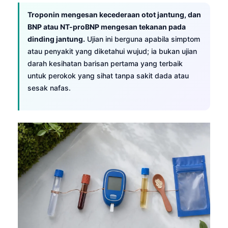
Gàidhlig
Troponin mengesan kecederaan otot jantung, dan
Euskara
BNP atau NT-proBNP mengesan tekanan pada
Македонски јазик
dinding jantung.
Ujian ini berguna apabila simptom
Latviešu valoda
atau penyakit yang diketahui wujud; ia bukan ujian
darah kesihatan barisan pertama yang terbaik
Galego
untuk perokok yang sihat tanpa sakit dada atau
অসমীয়া
sesak nafas.
සිංහල
سنڌي
پښتو
Slovenčina
Hrvatski
Suomi
Қазақ тілі