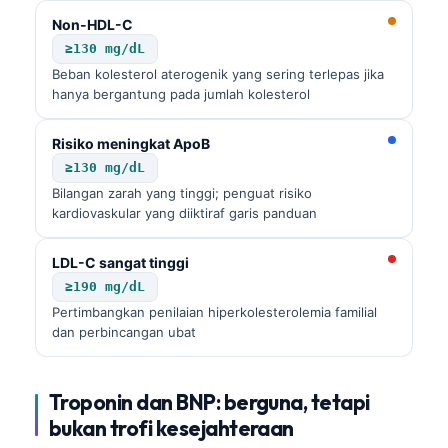
Frysk
Non-HDL-C
≥130 mg/dL
Esperanto
Beban kolesterol aterogenik yang sering terlepas jika
Беларуская мова
hanya bergantung pada jumlah kolesterol
Татар теле
Risiko meningkat ApoB
Кыргызча
≥130 mg/dL
ئۇيغۇرچە
Bilangan zarah yang tinggi; penguat risiko
kardiovaskular yang diiktiraf garis panduan
Cebuano
Basa Jawa
LDL-C sangat tinggi
ພາສາລາວ
≥190 mg/dL
Pertimbangkan penilaian hiperkolesterolemia familial
Монгол
dan perbincangan ubat
Afrikaans
العربية المغربية
Troponin dan BNP: berguna, tetapi
Occitan
bukan trofi kesejahteraan