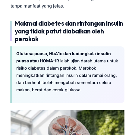
日本語
tanpa manfaat yang jelas.
Eesti
Makmal diabetes dan rintangan insulin
Azərbaycan dili
yang tidak patut diabaikan oleh
Bosanski
perokok
Svenska
Српски језик
Glukosa puasa, HbA1c dan kadangkala insulin
puasa atau HOMA-IR
ialah ujian darah utama untuk
Íslenska
risiko diabetes dalam perokok. Merokok
Հայերեն
meningkatkan rintangan insulin dalam ramai orang,
dan berhenti boleh mengubah sementara selera
Bahasa Indonesia
makan, berat dan corak glukosa.
हिन्दी
Nederlands
Dansk
Български
فارسی