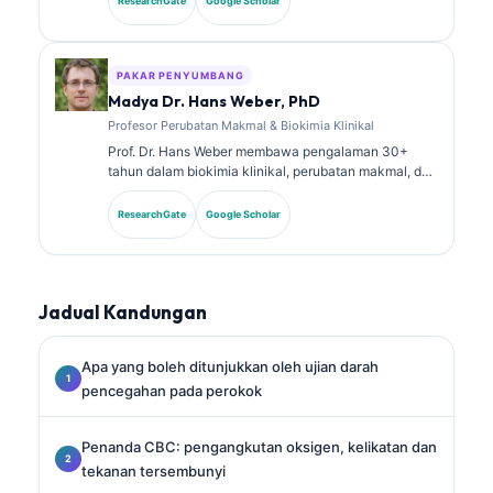
ResearchGate
Google Scholar
dalam kimia klinikal dan telah menerbitkan secara
meluas tentang panel biomarker dan analisis makmal
dalam amalan klinikal.
PAKAR PENYUMBANG
Madya Dr. Hans Weber, PhD
Profesor Perubatan Makmal & Biokimia Klinikal
Prof. Dr. Hans Weber membawa pengalaman 30+
tahun dalam biokimia klinikal, perubatan makmal, dan
penyelidikan biomarker. Bekas Presiden Persatuan
Kimia Klinikal Jerman, beliau pakar dalam analisis
ResearchGate
Google Scholar
panel diagnostik, penyeragaman biomarker, dan
perubatan makmal berbantukan AI.
Jadual Kandungan
Apa yang boleh ditunjukkan oleh ujian darah
pencegahan pada perokok
Penanda CBC: pengangkutan oksigen, kelikatan dan
tekanan tersembunyi