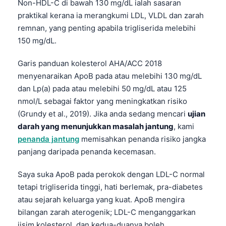
Non-HDL-C di bawah 130 mg/dL ialah sasaran
praktikal kerana ia merangkumi LDL, VLDL dan zarah
remnan, yang penting apabila trigliserida melebihi
150 mg/dL.
Garis panduan kolesterol AHA/ACC 2018
menyenaraikan ApoB pada atau melebihi 130 mg/dL
dan Lp(a) pada atau melebihi 50 mg/dL atau 125
nmol/L sebagai faktor yang meningkatkan risiko
(Grundy et al., 2019). Jika anda sedang mencari
ujian
darah yang menunjukkan masalah jantung
, kami
penanda jantung
memisahkan penanda risiko jangka
panjang daripada penanda kecemasan.
Saya suka ApoB pada perokok dengan LDL-C normal
tetapi trigliserida tinggi, hati berlemak, pra-diabetes
atau sejarah keluarga yang kuat. ApoB mengira
bilangan zarah aterogenik; LDL-C menganggarkan
jisim kolesterol, dan kedua-duanya boleh