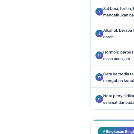
Català
Zat besi, feritin
O‘zbekcha
mengelirukan b
Українська
Alkohol: berapa
አማርኛ
darah
Kiswahili
Hormon: berpuas
ភាសាខ្មែរ
masa pada jam
ဗမာစာ
ไทย
Cara bersedia ta
mengubah kepu
Tagalog
Tiếng Việt
Nota penyelidik
selamat daripada
മലയാളം
ಕನ್ನಡ
ગુજરાતી
⚡ Ringkasan Ring
தமிழ்