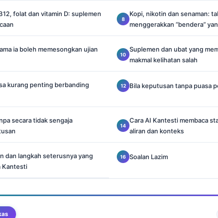
, B12, folat dan vitamin D: suplemen
Kopi, nikotin dan senaman: ta
acaan
menggerakkan “bendera” yang
 lama ia boleh memesongkan ujian
Suplemen dan ubat yang me
makmal kelihatan salah
a kurang penting berbanding
Bila keputusan tanpa puasa p
npa secara tidak sengaja
Cara AI Kantesti membaca sta
tusan
aliran dan konteks
an dan langkah seterusnya yang
Soalan Lazim
 Kantesti
kas