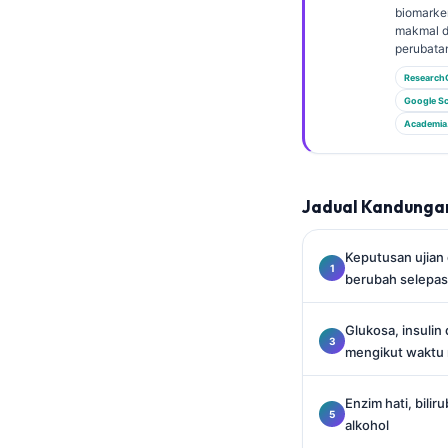
Gàidhlig
biomarker
makmal d
Euskara
perubata
Македонски јазик
Research
Latviešu valoda
Google Sc
Academia
Galego
অসমীয়া
සිංහල
Jadual Kandunga
سنڌي
Keputusan ujian
پښتو
berubah selepa
Glukosa, insulin 
Slovenčina
mengikut waktu 
Hrvatski
Suomi
Enzim hati, bili
alkohol
Қазақ тілі