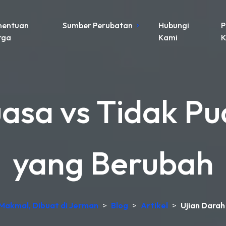
nentuan
Sumber Perubatan
Hubungi
P
rga
Kami
K
asa vs Tidak P
yang Berubah
 Makmal, Dibuat di Jerman
>
Blog
>
Artikel
>
Ujian Darah