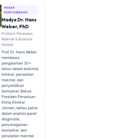
PAKAR
PENYUMBANG
Madya Dr. Hans
Weber, PhD
Profesor Perubatan
Makmal & Biokimia
Klinikal
Prof. Dr. Hans Weber
membawa
pengalaman 30+
tahun dalam biokimia
klinikal, perubatan
makmal, dan
penyelidikan
biomarker. Bekas
Presiden Persatuan
Kimia Klinikal
Jerman, beliau pakar
dalam analisis panel
diagnostik,
penyeragaman
biomarker, dan
perubatan makmal