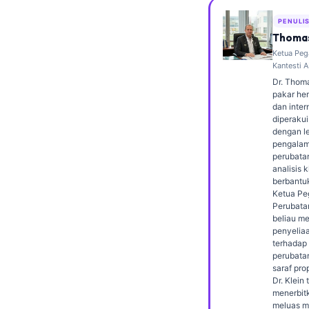
Frysk
PENULI
Esperanto
Thomas
Ketua Peg
Беларуская мова
Kantesti A
Татар теле
Dr. Thoma
pakar hem
Кыргызча
dan inter
diperakui
ئۇيغۇرچە
dengan le
pengalam
Cebuano
perubata
analisis k
Basa Jawa
berbantu
Ketua Pe
ພາສາລາວ
Perubatan
Монгол
beliau m
penyeliaa
Afrikaans
terhadap
perubata
العربية المغربية
saraf prop
Dr. Klein 
Occitan
menerbit
meluas m