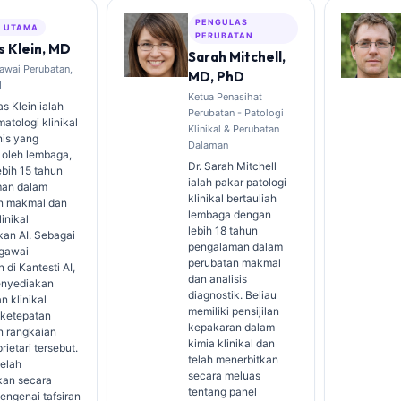
PENGULAS
S UTAMA
PERUBATAN
 Klein, MD
Sarah Mitchell,
awai Perubatan,
MD, PhD
I
Ketua Penasihat
s Klein ialah
Perubatan - Patologi
atologi klinikal
Klinikal & Perubatan
nis yang
Dalaman
 oleh lembaga,
Dr. Sarah Mitchell
bih 15 tahun
ialah pakar patologi
an dalam
klinikal bertauliah
n makmal dan
lembaga dengan
linikal
lebih 18 tahun
kan AI. Sebagai
pengalaman dalam
gawai
perubatan makmal
 di Kantesti AI,
dan analisis
enyediakan
diagnostik. Beliau
n klinikal
memiliki pensijilan
 ketepatan
kepakaran dalam
n rangkaian
kimia klinikal dan
rietari tersebut.
telah menerbitkan
telah
secara meluas
kan secara
tentang panel
engenai tafsiran