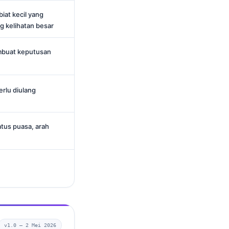
biat kecil yang
 kelihatan besar
mbuat keputusan
erlu diulang
tus puasa, arah
v1.0 —
2 Mei 2026