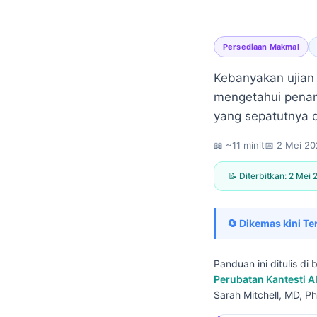
Persediaan Makmal
Kebanyakan ujian 
mengetahui penan
yang sepatutnya 
📖 ~11 minit
📅
2 Mei 20
📝 Diterbitkan:
2 Mei 
🔄 Dikemas kini Te
Panduan ini ditulis d
Perubatan Kantesti A
Norsk bokmål
Sarah Mitchell, MD, Ph
Ślōnskŏ gŏdka