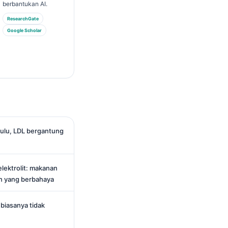
berbantukan AI.
ResearchGate
Google Scholar
ahulu, LDL bergantung
lektrolit: makanan
n yang berbahaya
biasanya tidak