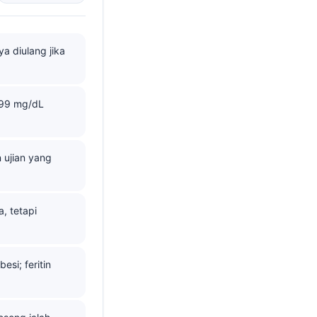
ya diulang jika
-99 mg/dL
 ujian yang
, tetapi
si; feritin