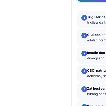
తెలుగు
मराठी
Trigliserida
trigliserid
اردو
বাংলা
Glukosa
ber
Shqip
adalah norm
Magyar
Insulin dan
Slovenščina
dirangsang 
한국어
Polski
CBC, natriu
dehidrasi, 
Lietuvių kalba
Русский
Zat besi se
ქართული
kurang sens
Čeština