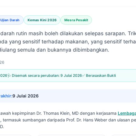
Ujian Darah
Kemas Kini 2026
Mesra Pesakit
darah rutin masih boleh dilakukan selepas sarapan. Trik
da yang sensitif terhadap makanan, yang sensitif ter
diulang semula dan bukannya dibimbangkan.
26
2026
🩺 Disemak secara perubatan:
9 Julai 2026
✅ Berasaskan Bukti
rakhir:
9 Julai 2026
i bawah kepimpinan
Dr. Thomas Klein, MD
dengan kerjasama
Lembaga
I
, termasuk sumbangan daripada Prof. Dr. Hans Weber dan ulasan pe
D.