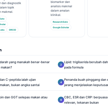
biomarker dan
 dan diagnostik
analisis makmal
alam topik
dalam amalan
n makmal.
klinikal.
Gate
ResearchGate
holar
Google Scholar
.edu
ORCID
n
 darah yang manakah benar-benar
Lipid: trigliserida berubah d
s makan?
pada formula
dan C-peptida ialah ujian
Penanda buah pinggang dan e
makan, bukan angka santai
jarang menjelaskan keputusa
rubin dan GGT selepas makan atau
CBC, ESR dan CRP: berpuasa 
relevan, tekanan bukan