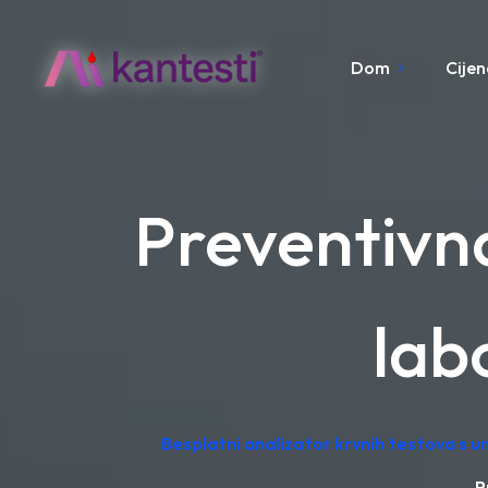
Dom
Cijen
Preventivn
labo
Besplatni analizator krvnih testova s u
P