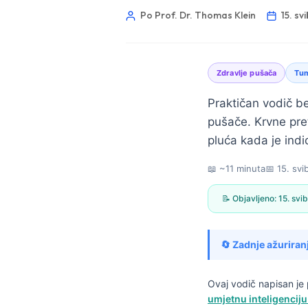
Po Prof. Dr. Thomas Klein
15. sv
Zdravlje pušača
Tum
Praktičan vodič be
pušače. Krvne pret
pluća kada je indi
📖 ~11 minuta
📅
15. svi
📝 Objavljeno:
15. svi
🔄 Zadnje ažuriran
Norsk bokmål
Ovaj vodič napisan j
umjetnu inteligenciju
Ślōnskŏ gŏdka