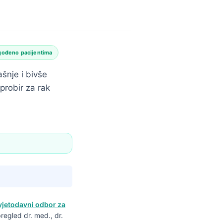
gođeno pacijentima
ašnje i bivše
probir za rak
vjetodavni odbor za
regled dr. med., dr.