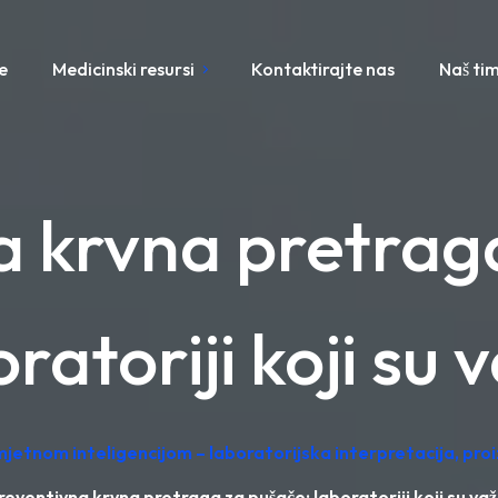
e
Medicinski resursi
Kontaktirajte nas
Naš ti
a krvna pretraga
ratoriji koji su 
mjetnom inteligencijom – laboratorijska interpretacija, pr
reventivna krvna pretraga za pušače: laboratoriji koji su važ