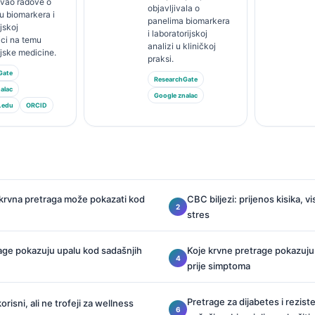
jivao radove o
objavljivala o
u biomarkera i
panelima biomarkera
jskoj
i laboratorijskoj
ici na temu
analizi u kliničkoj
ijske medicine.
praksi.
Gate
ResearchGate
alac
Google znalac
.edu
ORCID
krvna pretraga može pokazati kod
CBC biljezi: prijenos kisika, v
stres
age pokazuju upalu kod sadašnjih
Koje krvne pretrage pokazuj
prije simptoma
Pretrage za dijabetes i reziste
orisni, ali ne trofeji za wellness