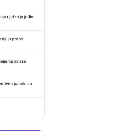
je rijetko je jedini
enjuju probir
 mijenja nalaze
entivne panele za