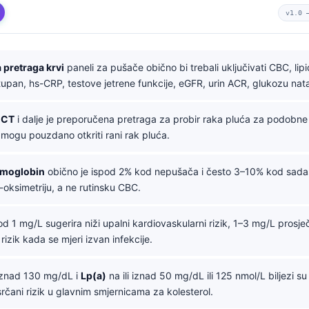
v1.0
 pretraga krvi
paneli za pušače obično bi trebali uključivati CBC, lip
upan, hs-CRP, testove jetrene funkcije, eGFR, urin ACR, glukozu nat
 CT
i dalje je preporučena pretraga za probir raka pluća za podobn
mogu pouzdano otkriti rani rak pluća.
emoglobin
obično je ispod 2% kod nepušača i često 3–10% kod sadašn
-oksimetriju, a ne rutinsku CBC.
d 1 mg/L sugerira niži upalni kardiovaskularni rizik, 1–3 mg/L prosječn
rizik kada se mjeri izvan infekcije.
 iznad 130 mg/dL i
Lp(a)
na ili iznad 50 mg/dL ili 125 nmol/L biljezi s
rčani rizik u glavnim smjernicama za kolesterol.