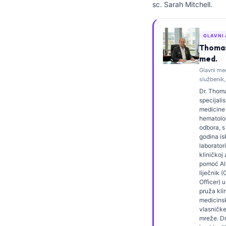
sc. Sarah Mitchell.
Frysk
Esperanto
GLAVNI
Беларуская мова
Thomas 
med.
Татар теле
Glavni me
Кыргызча
službenik,
Dr. Thoma
ئۇيغۇرچە
specijalis
medicine i
Cebuano
hematolog
Basa Jawa
odbora, s
godina is
ພາສາລາວ
laboratori
kliničkoj 
Монгол
pomoć AI-
liječnik 
Afrikaans
Officer) u
pruža kli
العربية المغربية
medicins
vlasničk
Occitan
mreže. Dr