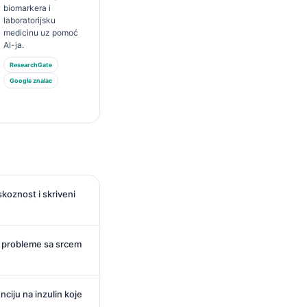
biomarkera i
laboratorijsku
medicinu uz pomoć
AI-ja.
ResearchGate
Google znalac
iskoznost i skriveni
u probleme sa srcem
nciju na inzulin koje