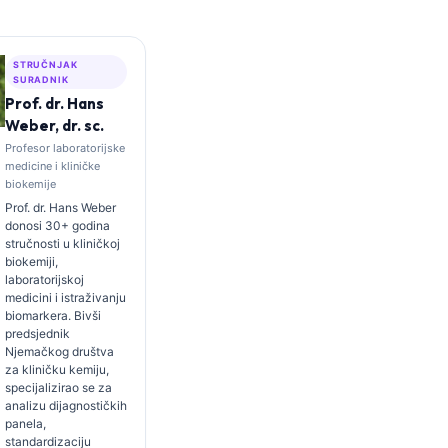
STRUČNJAK
SURADNIK
Prof. dr. Hans
Weber, dr. sc.
Profesor laboratorijske
medicine i kliničke
biokemije
Prof. dr. Hans Weber
donosi 30+ godina
stručnosti u kliničkoj
biokemiji,
laboratorijskoj
medicini i istraživanju
biomarkera. Bivši
predsjednik
Njemačkog društva
za kliničku kemiju,
specijalizirao se za
analizu dijagnostičkih
panela,
standardizaciju