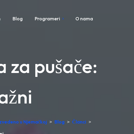
m
Blog
Programeri
O nama
 za pušače:
važni
oizvedeno u Njemačkoj
>
Blog
>
Članci
>
ni