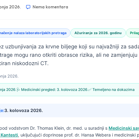
ibnja 2026.
Nema komentara
ačenje nalaza laboratorijskih pretraga
Ažuriranje za 2026. godinu
Prila
z uzbunjivanja za krvne biljege koji su najvažniji za sad
rage mogu rano otkriti obrasce rizika, ali ne zamjenjuju 
ciran niskodozni CT.
bnja 2026.
bnja 2026.
🩺 Medicinski pregled:
3. kolovoza 2026.
✅ Temeljeno na dokazima
je:
3. kolovoza 2026.
e pod vodstvom
Dr. Thomas Klein, dr. med.
u suradnji s
Medicinski sa
 Kantesti
, uključujući doprinose prof. dr. Hansa Webera i medicinski p