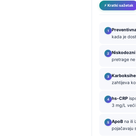
⚡ Kratki sažetak
తెలుగు
मराठी
اردو
Preventivna
kada je dost
বাংলা
Shqip
Niskodozni
Magyar
pretrage ne 
Slovenščina
Karboksih
한국어
zahtijeva ko
Polski
hs-CRP
ispo
Lietuvių kalba
3 mg/L veći 
Русский
ქართული
ApoB
na ili
pojačavaju s
Čeština