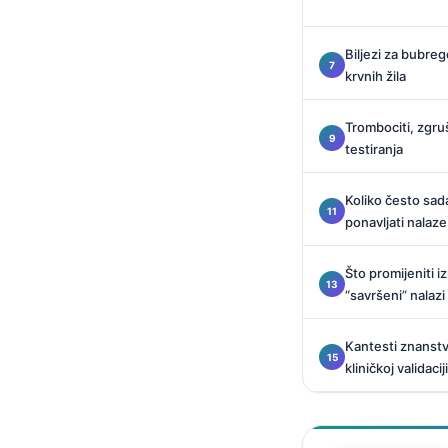
O‘zbekcha
Українська
Biljezi za bubreg
krvnih žila
አማርኛ
Kiswahili
Trombociti, zgru
ភាសាខ្មែរ
testiranja
ဗမာစာ
Koliko često sada
ไทย
ponavljati nalaze
Tagalog
Što promijeniti 
Tiếng Việt
“savršeni” nalazi
Bahasa Melayu
മലയാളം
Kantesti znanstve
kliničkoj validaciji
ಕನ್ನಡ
ગુજરાતી
தமிழ்