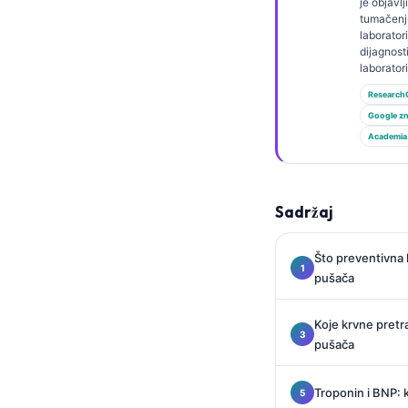
Gàidhlig
je objavl
tumačenj
Euskara
laboratori
dijagnost
Македонски јазик
laborator
Latviešu valoda
Research
Google zn
Galego
Academia
অসমীয়া
සිංහල
Sadržaj
سنڌي
پښتو
Što preventivna 
pušača
Slovenčina
Koje krvne pretr
Suomi
pušača
Қазақ тілі
Català
Troponin i BNP: k