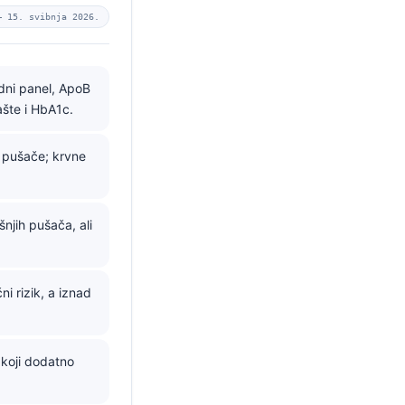
 —
15. svibnja 2026.
idni panel, ApoB
ašte i HbA1c.
e pušače; krvne
jih pušača, ali
i rizik, a iznad
u koji dodatno