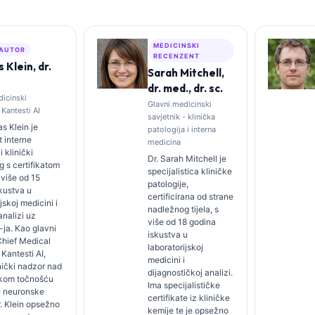
MEDICINSKI
 AUTOR
RECENZENT
Klein, dr.
Sarah Mitchell,
dr. med., dr. sc.
dicinski
Glavni medicinski
 Kantesti AI
savjetnik - klinička
s Klein je
patologija i interna
t interne
medicina
 klinički
Dr. Sarah Mitchell je
 s certifikatom
specijalistica kliničke
 više od 15
patologije,
kustva u
certificirana od strane
jskoj medicini i
nadležnog tijela, s
analizi uz
više od 18 godina
ja. Kao glavni
iskustva u
(Chief Medical
laboratorijskoj
 Kantesti AI,
medicini i
nički nadzor nad
dijagnostičkoj analizi.
kom točnošću
Ima specijalističke
e neuronske
certifikate iz kliničke
. Klein opsežno
kemije te je opsežno