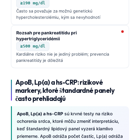
≥190 mg/dl
Často sa považuje za možnú genetickú
hypercholesterolémiu, kým sa nevyhodnotí
Rozsah pre pankreatitídu pri
hypertriglyceridémii
≥500 mg/dl
Kardiálne riziko nie je jediný problém; prevencia
pankreatitídy je dôležitá
ApoB, Lp(a) a hs-CRP: rizikové
markery, ktoré štandardné panely
často prehliadajú
ApoB, Lp(a) a hs-CRP
sú krvné testy na riziko
ochorenia srdca, ktoré môžu zmeniť interpretáciu,
Norsk bokmål
keď štandardný lipidový panel vyzerá klamlivo
Ślōnskŏ gŏdka
priemerne. ApoB odráža počet častíc, Lp(a) odráža