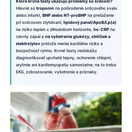
Ktoré krvné testy ukazujú problémy so srdcom?
Hlavné sú
troponín
na poškodenie srdcového svalu
alebo infarkt,
BNP alebo NT-proBNP
na preťaženie
pri srdcovom zlyhávaní,
lipidový panel/ApoB/Lp(a)
na riziko tepien v dlhodobom horizonte,
hs-CRP
na
cievny zápal a
na vyšetrenie glukózy, obličiek a
elektrolytov
pretože menia kardiálne riziko a
bezpečnosť rytmu. Krvné testy nedokážu
diagnostikovať upchaté tepny, ochorenie chlopní,
arytmie ani kardiomyopatiu samostatne; na to treba
EKG, zobrazovanie, vyšetrenie a príznaky.