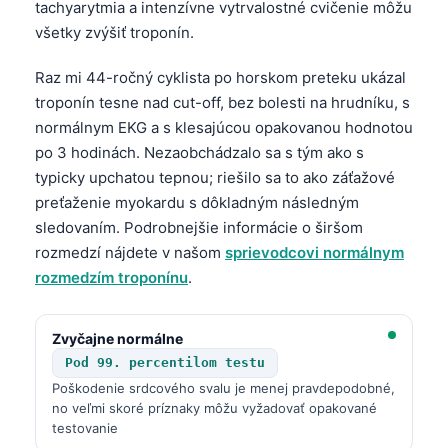
tachyarytmia a intenzívne vytrvalostné cvičenie môžu
všetky zvýšiť troponín.
Raz mi 44-ročný cyklista po horskom preteku ukázal
troponín tesne nad cut-off, bez bolesti na hrudníku, s
normálnym EKG a s klesajúcou opakovanou hodnotou
po 3 hodinách. Nezaobchádzalo sa s tým ako s
typicky upchatou tepnou; riešilo sa to ako záťažové
preťaženie myokardu s dôkladným následným
sledovaním. Podrobnejšie informácie o širšom
rozmedzí nájdete v našom
sprievodcovi normálnym
rozmedzím troponínu
.
Zvyčajne normálne
Pod 99. percentilom testu
Poškodenie srdcového svalu je menej pravdepodobné,
no veľmi skoré príznaky môžu vyžadovať opakované
testovanie