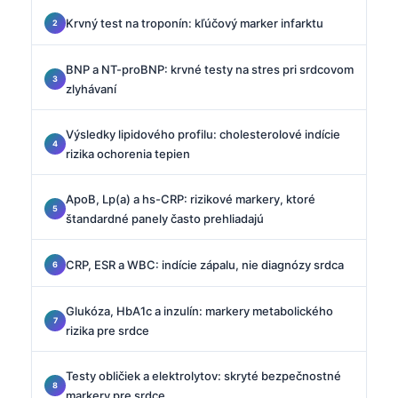
Krvný test na troponín: kľúčový marker infarktu
BNP a NT-proBNP: krvné testy na stres pri srdcovom
zlyhávaní
Výsledky lipidového profilu: cholesterolové indície
rizika ochorenia tepien
ApoB, Lp(a) a hs-CRP: rizikové markery, ktoré
štandardné panely často prehliadajú
CRP, ESR a WBC: indície zápalu, nie diagnózy srdca
Glukóza, HbA1c a inzulín: markery metabolického
rizika pre srdce
Testy obličiek a elektrolytov: skryté bezpečnostné
markery pre srdce