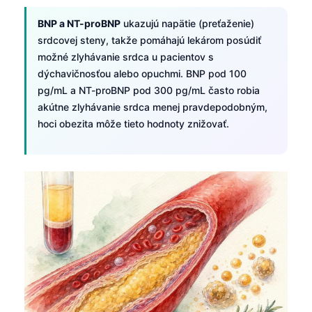
BNP a NT-proBNP
ukazujú napätie (preťaženie)
srdcovej steny, takže pomáhajú lekárom posúdiť
možné zlyhávanie srdca u pacientov s
dýchavičnosťou alebo opuchmi. BNP pod 100
pg/mL a NT-proBNP pod 300 pg/mL často robia
akútne zlyhávanie srdca menej pravdepodobným,
hoci obezita môže tieto hodnoty znižovať.