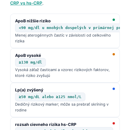
CRP vs hs-CRP
.
O‘zbekcha
Українська
ApoB nižšie riziko
አማርኛ
<90 mg/dl u mnohých dospelých v primárnej preve
Kiswahili
Menej aterogénnych častíc v závislosti od celkového
rizika
ភាសាខ្មែរ
ဗမာစာ
ApoB vysoké
ไทย
≥130 mg/dl
Vysoká záťaž časticami a vzorec rizikových faktorov,
Tagalog
ktoré riziko zvyšujú
Tiếng Việt
Lp(a) zvýšený
Bahasa Melayu
≥50 mg/dL alebo ≥125 nmol/L
മലയാളം
Dedičný rizikový marker; môže sa prebrať skríning v
ಕನ್ನಡ
rodine
ગુજરાતી
rozsah cievneho rizika hs-CRP
தமிழ்