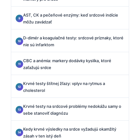
AST, CK a pečeňové enzýmy: keď srdcové indície
môžu zavádzať
D-dimér a koagulačné testy: srdcové príznaky, ktoré
nie sú infarktom
CBC a anémia: markery dodávky kyslíka, ktoré
zaťažujú srdce
Krvné testy štítnej žľazy: vplyv na rytmus a
cholesterol
Krvné testy na srdcové problémy nedokážu samy o
sebe stanoviť diagnózu
Kedy krvné výsledky na srdce vyžadujú okamžitý
zásah v ten istý deň