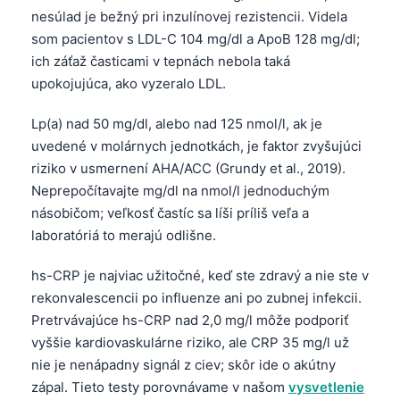
Gàidhlig
nesúlad je bežný pri inzulínovej rezistencii. Videla
Euskara
som pacientov s LDL-C 104 mg/dl a ApoB 128 mg/dl;
Македонски јазик
ich záťaž časticami v tepnách nebola taká
upokojujúca, ako vyzeralo LDL.
Latviešu valoda
Galego
Lp(a) nad 50 mg/dl, alebo nad 125 nmol/l, ak je
uvedené v molárnych jednotkách, je faktor zvyšujúci
অসমীয়া
riziko v usmernení AHA/ACC (Grundy et al., 2019).
සිංහල
Neprepočítavajte mg/dl na nmol/l jednoduchým
سنڌي
násobičom; veľkosť častíc sa líši príliš veľa a
laboratóriá to merajú odlišne.
پښتو
hs-CRP je najviac užitočné, keď ste zdravý a nie ste v
Hrvatski
rekonvalescencii po influenze ani po zubnej infekcii.
Pretrvávajúce hs-CRP nad 2,0 mg/l môže podporiť
Suomi
vyššie kardiovaskulárne riziko, ale CRP 35 mg/l už
Қазақ тілі
nie je nenápadny signál z ciev; skôr ide o akútny
Català
zápal. Tieto testy porovnávame v našom
vysvetlenie