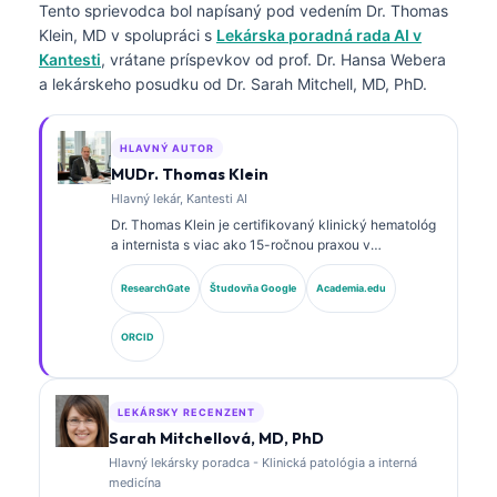
Tento sprievodca bol napísaný pod vedením
Dr. Thomas
Klein, MD
v spolupráci s
Lekárska poradná rada AI v
Kantesti
, vrátane príspevkov od prof. Dr. Hansa Webera
a lekárskeho posudku od Dr. Sarah Mitchell, MD, PhD.
HLAVNÝ AUTOR
MUDr. Thomas Klein
Hlavný lekár, Kantesti AI
Dr. Thomas Klein je certifikovaný klinický hematológ
a internista s viac ako 15-ročnou praxou v
laboratórnej medicíne a analýze klinických údajov s
podporou AI. Ako hlavný lekársky riaditeľ v
ResearchGate
Študovňa Google
Academia.edu
spoločnosti Kantesti AI poskytuje klinický dohľad nad
medicínskou presnosťou proprietárnej neurónovej
ORCID
siete. Dr. Klein publikoval rozsiahle práce o
interpretácii biomarkerov a laboratórnej diagnostike v
oblasti laboratórnej medicíny.
LEKÁRSKY RECENZENT
Sarah Mitchellová, MD, PhD
Hlavný lekársky poradca - Klinická patológia a interná
medicína