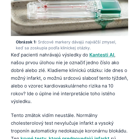
Obrázok 1:
Srdcové markery dávajú najväčší zmysel,
keď sa zoskupia podľa klinickej otázky.
Keď pacienti nahrávajú výsledky do
Kantesti AI
,
našou prvou úlohou nie je označiť jedno číslo ako
dobré alebo zlé. Kladieme klinickú otázku: ide dnes o
možný infarkt, o možnú srdcovú slabosť tento týždeň,
alebo o vzorec kardiovaskulárneho rizika na 10
rokov? Ide o úplne iné interpretácie toho istého
výsledku.
Tento zmätok vidím neustále. Normálny
cholesterolový test nevylučuje infarkt a vysoký
troponín automaticky nedokazuje koronárnu blokádu.
Ten
krvné testy, ktoré predpovedajú infarkt
sú