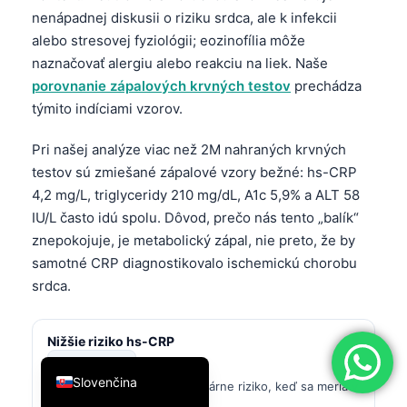
nenápadnej diskusii o riziku srdca, ale k infekcii
简体中文
alebo stresovej fyziológii; eozinofília môže
Română
naznačovať alergiu alebo reakciu na liek. Naše
Türkçe
porovnanie zápalových krvných testov
prechádza
týmito indíciami vzorov.
Ελληνικά
Português
Pri našej analýze viac než 2M nahraných krvných
testov sú zmiešané zápalové vzory bežné: hs-CRP
Español
4,2 mg/L, triglyceridy 210 mg/dL, A1c 5,9% a ALT 58
Italiano
IU/L často idú spolu. Dôvod, prečo nás tento „balík“
עִבְרִית
znepokojuje, je metabolický zápal, nie preto, že by
Français
samotné CRP diagnostikovalo ischemickú chorobu
srdca.
العربية
Deutsch
Nižšie riziko hs-CRP
English
<1,0 mg/l
Slovenčina
Nižšie zápalové kardiovaskulárne riziko, keď sa meria v
dobrom stave