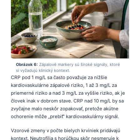
日本語
Eesti
Azərbaycan dili
Bosanski
Svenska
Српски језик
Obrázok 6:
Zápalové markery sú široké signály, ktoré
Íslenska
si vyžadujú klinický kontext.
Հայերեն
CRP pod 1 mg/L sa často považuje za nižšie
kardiovaskulárne zápalové riziko, 1 až 3 mg/L za
Bahasa Indonesia
priemerné riziko a nad 3 mg/L za vyššie riziko, ak je
हिन्दी
človek inak v dobrom stave. CRP nad 10 mg/L by sa
Nederlands
zvyčajne malo neskôr zopakovať, pretože akútne
ochorenie môže „prebiť“ kardiovaskulárny signál.
Dansk
Български
Vzorové zmeny v počte bielych krviniek pridávajú
فارسی
kontext. Neutrofília s horúčkou skôr nesmeruje k