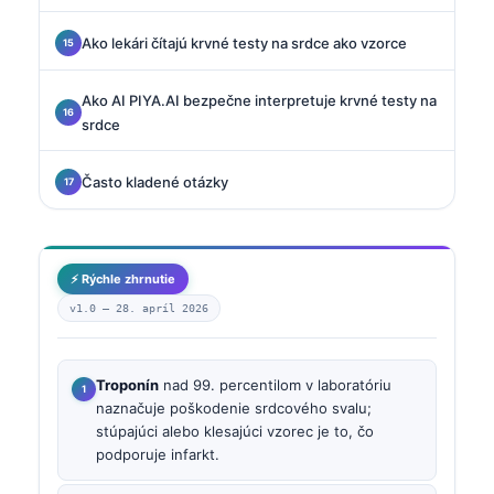
Ako lekári čítajú krvné testy na srdce ako vzorce
Ako AI PIYA.AI bezpečne interpretuje krvné testy na
srdce
Často kladené otázky
⚡ Rýchle zhrnutie
v1.0 —
28. apríl 2026
Troponín
nad 99. percentilom v laboratóriu
naznačuje poškodenie srdcového svalu;
stúpajúci alebo klesajúci vzorec je to, čo
podporuje infarkt.