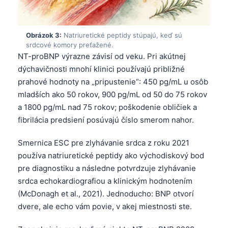
Obrázok 3:
Natriuretické peptidy stúpajú, keď sú
srdcové komory preťažené.
NT-proBNP výrazne závisí od veku. Pri akútnej
dýchavičnosti mnohí klinici používajú približné
prahové hodnoty na „pripustenie“: 450 pg/mL u osôb
mladších ako 50 rokov, 900 pg/mL od 50 do 75 rokov
a 1800 pg/mL nad 75 rokov; poškodenie obličiek a
fibrilácia predsiení posúvajú číslo smerom nahor.
Smernica ESC pre zlyhávanie srdca z roku 2021
používa natriuretické peptidy ako východiskový bod
pre diagnostiku a následne potvrdzuje zlyhávanie
srdca echokardiografiou a klinickým hodnotením
(McDonagh et al., 2021). Jednoducho: BNP otvorí
dvere, ale echo vám povie, v akej miestnosti ste.