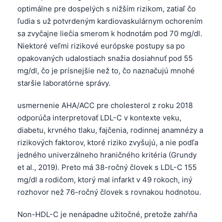
optimálne pre dospelých s nižším rizikom, zatiaľ čo
ľudia s už potvrdeným kardiovaskulárnym ochorením
sa zvyčajne liečia smerom k hodnotám pod 70 mg/dl.
Niektoré veľmi rizikové európske postupy sa po
opakovaných udalostiach snažia dosiahnuť pod 55
mg/dl, čo je prísnejšie než to, čo naznačujú mnohé
staršie laboratórne správy.
usmernenie AHA/ACC pre cholesterol z roku 2018
odporúča interpretovať LDL-C v kontexte veku,
diabetu, krvného tlaku, fajčenia, rodinnej anamnézy a
rizikových faktorov, ktoré riziko zvyšujú, a nie podľa
jedného univerzálneho hraničného kritéria (Grundy
et al., 2019). Preto má 38-ročný človek s LDL-C 155
mg/dl a rodičom, ktorý mal infarkt v 49 rokoch, iný
rozhovor než 76-ročný človek s rovnakou hodnotou.
Non-HDL-C je nenápadne užitočné, pretože zahŕňa