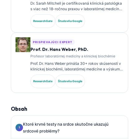
Dr. Sarah Mitchell je certifikovaná klinická patológka
s viac než 18-ročnou praxou v laboratórnej medicíne
a diagnostickej analýze. Má špecializované
certifikácie v klinickej biochémii a rozsiahle
ResearchGate
Študovňa Google
publikovala o paneloch biomarkerov a laboratórnej
analýze v klinickej praxi.
PRISPIEVAJÚCI EXPERT
Prof. Dr. Hans Weber, PhD.
Profesor laboratórnej medicíny a klinickej biochémie
Prof. Dr. Hans Weber prináša 30+ rokov skúseností v
klinickej biochémii, laboratórnej medicíne a výskume
biomarkerov. Bývalý prezident Nemeckej spoločnosti
pre klinickú biochémiu, špecializuje sa na analýzu
ResearchGate
Študovňa Google
diagnostických panelov, štandardizáciu biomarkerov
a laboratórnu medicínu podporovanú AI.
Obsah
Ktoré krvné testy na srdce skutočne ukazujú
srdcové problémy?