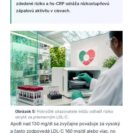
zdedené riziko a hs-CRP odráža nízkostupňovú
Frysk
zápalovú aktivitu v cievach.
Esperanto
Беларуская мова
Татар теле
Кыргызча
ئۇيغۇرچە
Cebuano
Basa Jawa
ພາສາລາວ
Монгол
Afrikaans
Obrázok 5:
Pokročilé ukazovatele môžu odhaliť riziko
العربية المغربية
skryté za priemerným LDL-C.
ApoB nad 130 mg/dl sa zvyčajne považuje za vysoký
Occitan
a často zodpovedá LDL-C 160 mg/dl alebo viac, no