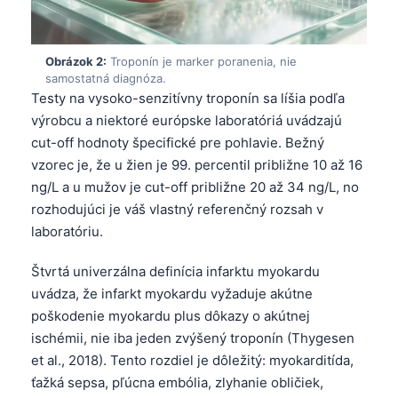
Obrázok 2:
Troponín je marker poranenia, nie
samostatná diagnóza.
Testy na vysoko-senzitívny troponín sa líšia podľa
výrobcu a niektoré európske laboratóriá uvádzajú
cut-off hodnoty špecifické pre pohlavie. Bežný
vzorec je, že u žien je 99. percentil približne 10 až 16
ng/L a u mužov je cut-off približne 20 až 34 ng/L, no
rozhodujúci je váš vlastný referenčný rozsah v
laboratóriu.
Štvrtá univerzálna definícia infarktu myokardu
uvádza, že infarkt myokardu vyžaduje akútne
poškodenie myokardu plus dôkazy o akútnej
ischémii, nie iba jeden zvýšený troponín (Thygesen
et al., 2018). Tento rozdiel je dôležitý: myokarditída,
ťažká sepsa, pľúcna embólia, zlyhanie obličiek,