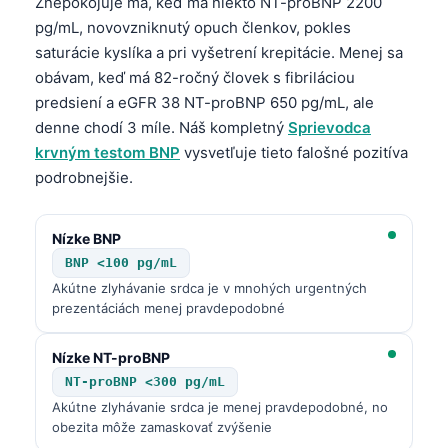
Znepokojuje ma, keď má niekto NT-proBNP 2200
pg/mL, novovzniknutý opuch členkov, pokles
saturácie kyslíka a pri vyšetrení krepitácie. Menej sa
obávam, keď má 82-ročný človek s fibriláciou
predsiení a eGFR 38 NT-proBNP 650 pg/mL, ale
denne chodí 3 míle. Náš kompletný
Sprievodca
krvným testom BNP
vysvetľuje tieto falošné pozitíva
podrobnejšie.
Nízke BNP
BNP <100 pg/mL
Akútne zlyhávanie srdca je v mnohých urgentných
prezentáciách menej pravdepodobné
Nízke NT-proBNP
NT-proBNP <300 pg/mL
Akútne zlyhávanie srdca je menej pravdepodobné, no
obezita môže zamaskovať zvýšenie