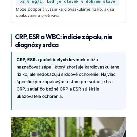
>2,0 mg/L, keď je človek v dobrom stave
తెలుగు
Môže podporiť vyššie kardiovaskulárne riziko, ak sa
opakovane a pretrváva
मराठी
اردو
CRP, ESR a WBC: indície zápalu, nie
বাংলা
diagnózy srdca
Shqip
Magyar
CRP, ESR a počet bielych krviniek
môžu
naznačovať zápal, ktorý zhoršuje kardiovaskulárne
Slovenščina
riziko, ale nedokazujú srdcové ochorenie. Najviac
한국어
špecifickým zápalovým testom pre srdce je hs-
CRP, zatiaľ čo bežné CRP a ESR sú širšie
Polski
ukazovatele ochorenia.
Lietuvių kalba
Русский
ქართული
Čeština