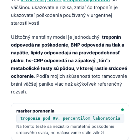
väčšinou ukazovatele rizika, zatiaľ čo troponín je
ukazovateľ poškodenia používaný v urgentnej
starostlivosti.
Užitočný mentálny model je jednoduchý:
troponín
odpovedá na poškodenie
,
BNP odpovedá na tlak a
napätie
,
lipidy odpovedajú na pravdepodobnosť
plaku
,
hs-CRP odpovedá na zápalový „tón“
a
metabolické testy sú pôdou, v ktorej rastie srdcové
ochorenie
. Podľa mojich skúseností toto rámcovanie
bráni väčšej panike viac než akýkoľvek referenčný
rozsah.
marker poranenia
troponín pod 99. percentilom laboratória
Na tomto teste sa nezistilo merateľné poškodenie
srdcového svalu, no načasovanie stále záleží