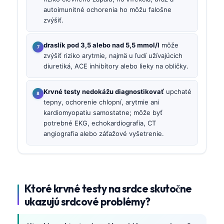
autoimunitné ochorenia ho môžu falošne
zvýšiť.
draslík pod 3,5 alebo nad 5,5 mmol/l
môže
zvýšiť riziko arytmie, najmä u ľudí užívajúcich
diuretiká, ACE inhibítory alebo lieky na obličky.
Krvné testy nedokážu diagnostikovať
upchaté
tepny, ochorenie chlopní, arytmie ani
kardiomyopatiu samostatne; môže byť
potrebné EKG, echokardiografia, CT
angiografia alebo záťažové vyšetrenie.
Ktoré krvné testy na srdce skutočne
ukazujú srdcové problémy?