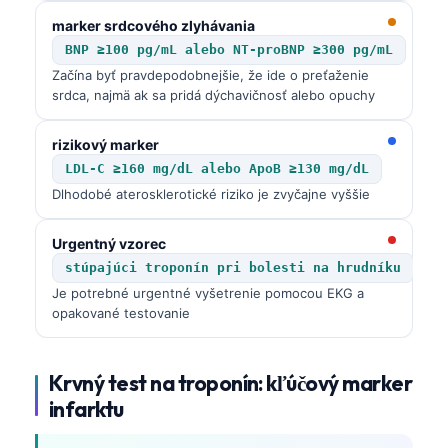
marker srdcového zlyhávania
BNP ≥100 pg/mL alebo NT-proBNP ≥300 pg/mL
Začína byť pravdepodobnejšie, že ide o preťaženie
srdca, najmä ak sa pridá dýchavičnosť alebo opuchy
rizikový marker
LDL-C ≥160 mg/dL alebo ApoB ≥130 mg/dL
Dlhodobé aterosklerotické riziko je zvyčajne vyššie
Urgentný vzorec
stúpajúci troponín pri bolesti na hrudníku
Je potrebné urgentné vyšetrenie pomocou EKG a
opakované testovanie
Krvný test na troponín: kľúčový marker
infarktu