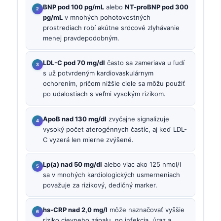
BNP pod 100 pg/mL
alebo
NT-proBNP pod 300
pg/mL
v mnohých pohotovostných
prostrediach robí akútne srdcové zlyhávanie
menej pravdepodobným.
LDL-C pod 70 mg/dl
často sa zameriava u ľudí
s už potvrdeným kardiovaskulárnym
ochorením, pričom nižšie ciele sa môžu použiť
po udalostiach s veľmi vysokým rizikom.
ApoB nad 130 mg/dl
zvyčajne signalizuje
vysoký počet aterogénnych častíc, aj keď LDL-
C vyzerá len mierne zvýšené.
Lp(a) nad 50 mg/dl
alebo viac ako 125 nmol/l
sa v mnohých kardiologických usmerneniach
považuje za rizikový, dedičný marker.
hs-CRP nad 2,0 mg/l
môže naznačovať vyššie
riziko cievneho zápalu, no infekcia, úraz a