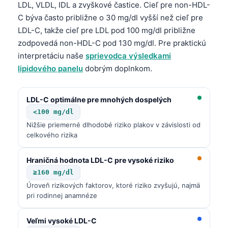
LDL, VLDL, IDL a zvyškové častice. Cieľ pre non-HDL-
C býva často približne o 30 mg/dl vyšší než cieľ pre
LDL-C, takže cieľ pre LDL pod 100 mg/dl približne
zodpovedá non-HDL-C pod 130 mg/dl. Pre praktickú
interpretáciu naše
sprievodca výsledkami
lipidového panelu
dobrým doplnkom.
LDL-C optimálne pre mnohých dospelých
<100 mg/dl
Nižšie priemerné dlhodobé riziko plakov v závislosti od
celkového rizika
Hraničná hodnota LDL-C pre vysoké riziko
≥160 mg/dl
Úroveň rizikových faktorov, ktoré riziko zvyšujú, najmä
pri rodinnej anamnéze
Veľmi vysoké LDL-C