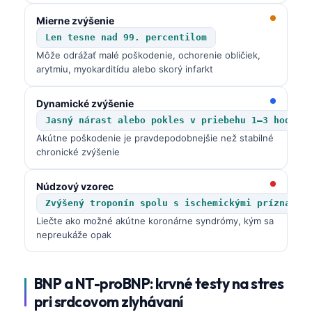
Mierne zvýšenie
Len tesne nad 99. percentilom
Môže odrážať malé poškodenie, ochorenie obličiek,
arytmiu, myokarditídu alebo skorý infarkt
Dynamické zvýšenie
Jasný nárast alebo pokles v priebehu 1–3 hodín
Akútne poškodenie je pravdepodobnejšie než stabilné
chronické zvýšenie
Núdzový vzorec
Zvýšený troponín spolu s ischemickými príznakmi
Liečte ako možné akútne koronárne syndrómy, kým sa
nepreukáže opak
BNP a NT-proBNP: krvné testy na stres
pri srdcovom zlyhávaní