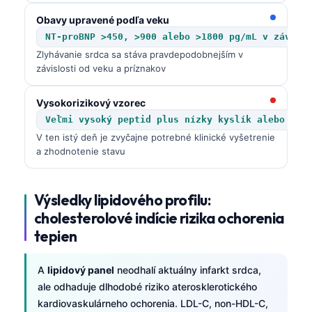
Obavy upravené podľa veku
NT-proBNP >450, >900 alebo >1800 pg/mL v závisl
Zlyhávanie srdca sa stáva pravdepodobnejším v
závislosti od veku a príznakov
Vysokorizikový vzorec
Veľmi vysoký peptid plus nízky kyslík alebo pre
V ten istý deň je zvyčajne potrebné klinické vyšetrenie
a zhodnotenie stavu
Výsledky lipidového profilu:
cholesterolové indície rizika ochorenia
tepien
A
lipidový panel
neodhalí aktuálny infarkt srdca,
ale odhaduje dlhodobé riziko aterosklerotického
kardiovaskulárneho ochorenia. LDL-C, non-HDL-C,