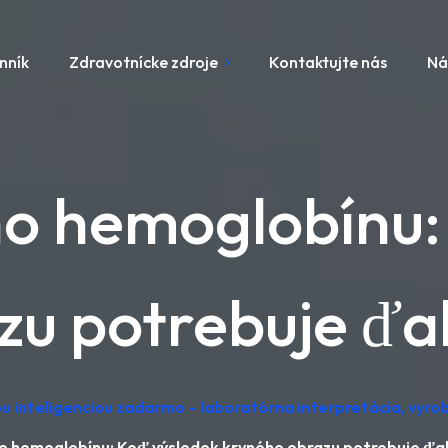
nník
Zdravotnícke zdroje
Kontaktujte nás
Ná
eho hemoglobínu:
u potrebuje ďal
u inteligenciou zadarmo – laboratórna interpretácia, vyr
ho hemoglobínu: Keď výsledok krvného obrazu potrebuje ďal