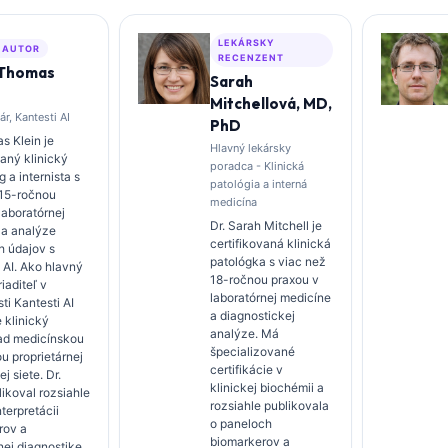
LEKÁRSKY
 AUTOR
RECENZENT
 Thomas
Sarah
Mitchellová, MD,
ár, Kantesti AI
PhD
s Klein je
Hlavný lekársky
vaný klinický
poradca - Klinická
 a internista s
patológia a interná
 15-ročnou
medicína
laboratórnej
Dr. Sarah Mitchell je
 a analýze
certifikovaná klinická
h údajov s
patológka s viac než
 AI. Ako hlavný
18-ročnou praxou v
iaditeľ v
laboratórnej medicíne
ti Kantesti AI
a diagnostickej
 klinický
analýze. Má
ad medicínskou
špecializované
u proprietárnej
certifikácie v
j siete. Dr.
klinickej biochémii a
likoval rozsiahle
rozsiahle publikovala
nterpretácii
o paneloch
rov a
biomarkerov a
nej diagnostike