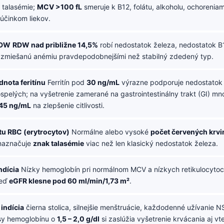
 talasémie;
MCV >100 fL
smeruje k B12, folátu, alkoholu, ochoreniam
 účinkom liekov.
RDW
RDW nad približne 14,5%
robí nedostatok železa, nedostatok B
o zmiešanú anémiu pravdepodobnejšími než stabilný zdedený typ.
nota feritínu
Ferritín pod
30 ng/mL
výrazne podporuje nedostatok 
elých; na vyšetrenie zamerané na gastrointestinálny trakt (GI) mnoh
45 ng/mL
na zlepšenie citlivosti.
tu RBC (erytrocytov)
Normálne alebo vysoké
počet červených krvi
naznačuje
znak talasémie
viac než len klasický nedostatok železa.
ndícia
Nízky hemoglobín pri normálnom MCV a nízkych retikulocytoc
keď
eGFR klesne pod 60 ml/min/1,73 m²
.
 indícia
čierna stolica, silnejšie menštruácie, každodenné užívanie 
sy hemoglobínu o
1,5 – 2,0 g/dl
si zaslúžia vyšetrenie krvácania aj vte