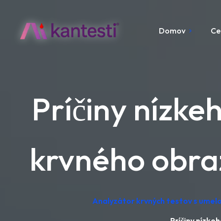
Domov
Ce
Príčiny nízk
krvného obraz
Analyzátor krvných testov s umelo
Príčiny nízke