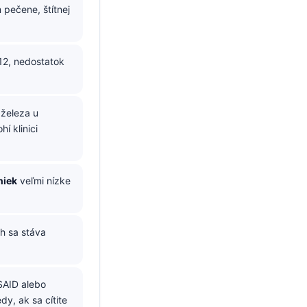
 pečene, štítnej
12, nedostatok
železa u
í klinici
niek
veľmi nízke
h sa stáva
NSAID alebo
dy, ak sa cítite