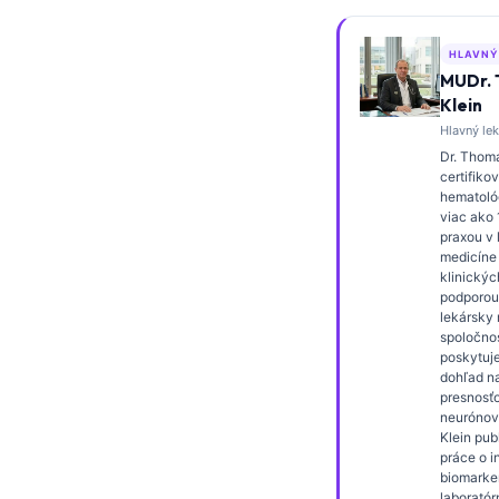
Frysk
HLAVNÝ
Esperanto
MUDr.
Беларуская мова
Klein
Hlavný lek
Татар теле
Dr. Thoma
Кыргызча
certifiko
hematológ
ئۇيغۇرچە
viac ako
praxou v 
Cebuano
medicíne
klinickýc
Basa Jawa
podporou
ພາສາລາວ
lekársky r
spoločnos
Монгол
poskytuje
dohľad n
Afrikaans
presnosťo
neurónove
العربية المغربية
Klein pub
práce o i
Occitan
biomarke
laboratór