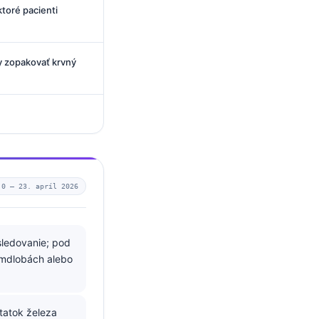
ktoré pacienti
dy zopakovať krvný
.0 —
23. apríl 2026
sledovanie; pod
, mdlobách alebo
tatok železa