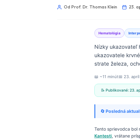
Od Prof. Dr. Thomas Klein
23. a
Hematológia
Interp
Nízky ukazovateľ 
ukazovatele krvné
strate železa, oc
📖 ~11 minút
📅
23. aprí
📝 Publikované:
23. a
🔄 Posledná aktual
Norsk bokmål
Tento sprievodca bol
Kantesti
, vrátane prí
Ślōnskŏ gŏdka