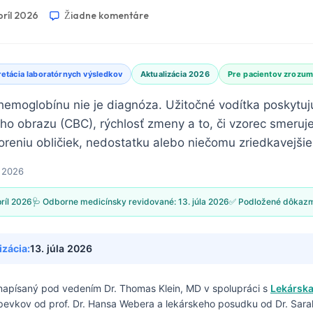
príl 2026
Žiadne komentáre
retácia laboratórnych výsledkov
Aktualizácia 2026
Pre pacientov zrozum
hemoglobínu nie je diagnóza. Užitočné vodítka poskytu
ho obrazu (CBC), rýchlosť zmeny a to, či vzorec smeruje
horeniu obličiek, nedostatku alebo niečomu zriedkavejši
l 2026
príl 2026
🩺 Odborne medicínsky revidované:
13. júla 2026
✅ Podložené dôkaz
izácia:
13. júla 2026
 napísaný pod vedením
Dr. Thomas Klein, MD
v spolupráci s
Lekárska
spevkov od prof. Dr. Hansa Webera a lekárskeho posudku od Dr. Sarah