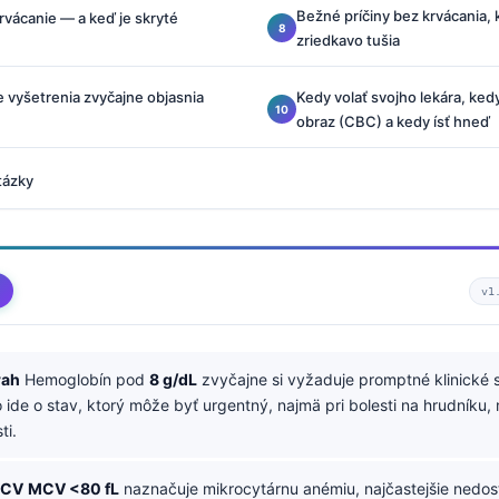
Bežné príčiny bez krvácania, 
krvácanie — a keď je skryté
zriedkavo tušia
 vyšetrenia zvyčajne objasnia
Kedy volať svojho lekára, ke
obraz (CBC) a kedy ísť hneď
tázky
v1
rah
Hemoglobín pod
8 g/dL
zvyčajne si vyžaduje promptné klinické 
 ide o stav, ktorý môže byť urgentný, najmä pri bolesti na hrudníku
ti.
MCV
MCV <80 fL
naznačuje mikrocytárnu anémiu, najčastejšie nedos