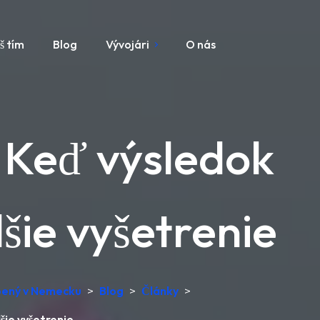
š tím
Blog
Vývojári
O nás
 Keď výsledok
šie vyšetrenie
obený v Nemecku
>
Blog
>
Články
>
šie vyšetrenie