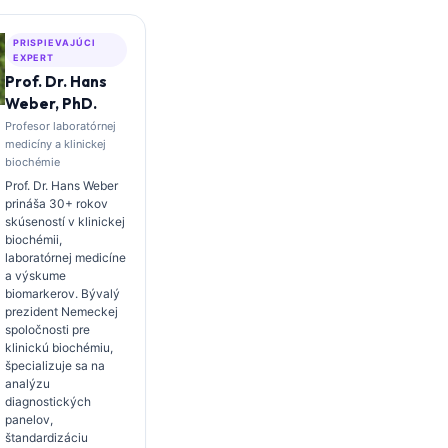
PRISPIEVAJÚCI
EXPERT
Prof. Dr. Hans
Weber, PhD.
Profesor laboratórnej
medicíny a klinickej
biochémie
Prof. Dr. Hans Weber
prináša 30+ rokov
skúseností v klinickej
biochémii,
laboratórnej medicíne
a výskume
biomarkerov. Bývalý
prezident Nemeckej
spoločnosti pre
klinickú biochémiu,
špecializuje sa na
analýzu
diagnostických
panelov,
štandardizáciu