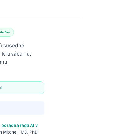
iteľné
jú susedné
 k krvácaniu,
emu.
mi
 poradná rada AI v
 Mitchell, MD, PhD.