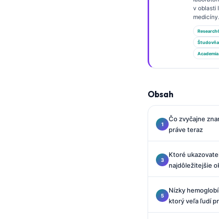
Gàidhlig
v oblasti
Euskara
medicíny
Research
Македонски јазик
Študovňa
Latviešu valoda
Academia
Galego
অসমীয়া
Obsah
සිංහල
سنڌي
Čo zvyčajne zna
پښتو
práve teraz
Ktoré ukazovate
Hrvatski
najdôležitejšie
Suomi
Nízky hemoglobí
Қазақ тілі
ktorý veľa ľudí p
Català