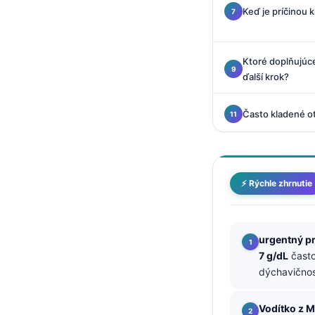
O‘zbekcha
Keď je príčinou 
Українська
አማርኛ
Ktoré doplňujúce
ďalší krok?
Kiswahili
ភាសាខ្មែរ
Často kladené o
ဗမာစာ
ไทย
Tagalog
⚡ Rýchle zhrnutie
Tiếng Việt
Bahasa Melayu
urgentný p
മലയാളം
7 g/dL
často
ಕನ್ನಡ
dýchavičnos
ગુજરાતી
Vodítko z 
தமிழ்