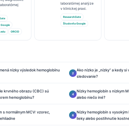
laboratórnej analýze
 laboratórnej
v klinickej praxi.
.
ResearchGate
Gate
Študovňa Google
 Google
.edu
ORCID
mená nízky výsledok hemoglobínu
Ako nízko je „nízky“ a kedy si
sledovanie?
le krvného obrazu (CBC) sú
Nízky hemoglobín s nízkym MC
 okrem hemoglobínu?
alebo niečo iné?
n s normálnym MCV: vzorec,
Nízky hemoglobín s vysokým 
rehliadne
lieky alebo postihnutie kostn