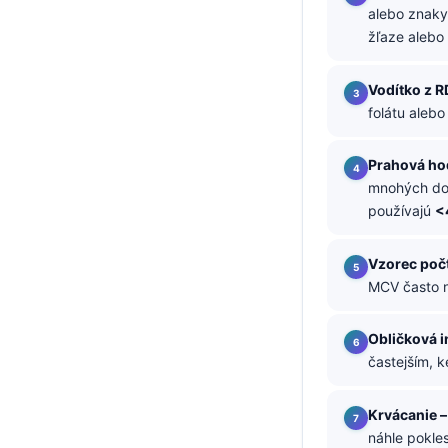
alebo znaky
తెలుగు
žľaze alebo
मराठी
Vodítko z 
اردو
folátu aleb
বাংলা
Shqip
Prahová hod
mnohých dosp
Magyar
používajú
<
Slovenščina
한국어
Vzorec poč
MCV často 
Polski
Lietuvių kalba
Obličková i
Русский
častejším, 
ქართული
Krvácanie –
Čeština
náhle pokle