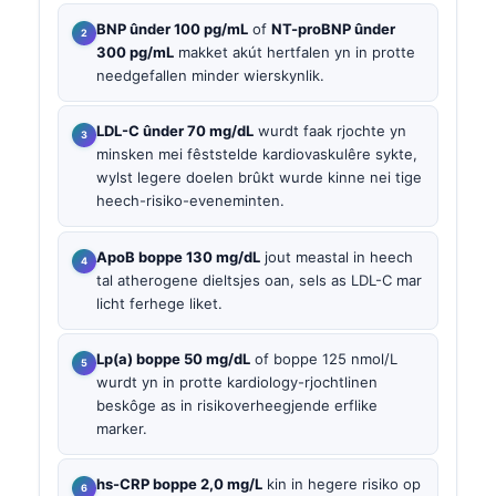
BNP ûnder 100 pg/mL
of
NT-proBNP ûnder
300 pg/mL
makket akút hertfalen yn in protte
needgefallen minder wierskynlik.
LDL-C ûnder 70 mg/dL
wurdt faak rjochte yn
minsken mei fêststelde kardiovaskulêre sykte,
wylst legere doelen brûkt wurde kinne nei tige
heech-risiko-eveneminten.
ApoB boppe 130 mg/dL
jout meastal in heech
tal atherogene dieltsjes oan, sels as LDL-C mar
licht ferhege liket.
Lp(a) boppe 50 mg/dL
of boppe 125 nmol/L
wurdt yn in protte kardiology-rjochtlinen
beskôge as in risikoverheegjende erflike
marker.
hs-CRP boppe 2,0 mg/L
kin in hegere risiko op