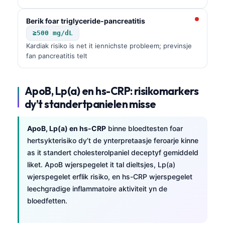
Berik foar triglyceride-pancreatitis
≥500 mg/dL
Kardiak risiko is net it iennichste probleem; previnsje
fan pancreatitis telt
ApoB, Lp(a) en hs-CRP: risikomarkers
dy’t standertpanielen misse
ApoB, Lp(a) en hs-CRP
binne bloedtesten foar
hertsykterisiko dy’t de ynterpretaasje feroarje kinne
as it standert cholesterolpaniel deceptyf gemiddeld
liket. ApoB wjerspegelet it tal dieltsjes, Lp(a)
wjerspegelet erflik risiko, en hs-CRP wjerspegelet
leechgradige inflammatoire aktiviteit yn de
bloedfetten.
Norsk bokmål
Ślōnskŏ gŏdka