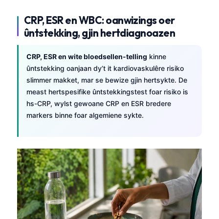
తెలుగు
CRP, ESR en WBC: oanwizings oer
मराठी
ûntstekking, gjin hertdiagnoazen
اردو
CRP, ESR en wite bloedsellen-telling
kinne
বাংলা
ûntstekking oanjaan dy’t it kardiovaskulêre risiko
Shqip
slimmer makket, mar se bewize gjin hertsykte. De
meast hertspesifike ûntstekkingstest foar risiko is
Magyar
hs-CRP, wylst gewoane CRP en ESR bredere
Slovenščina
markers binne foar algemiene sykte.
한국어
Polski
Lietuvių kalba
Русский
ქართული
Čeština