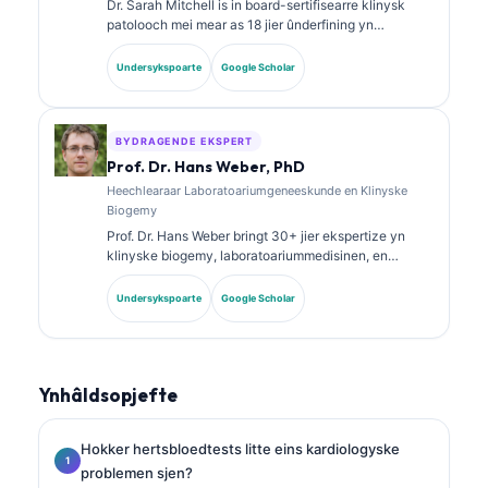
Dr. Sarah Mitchell is in board-sertifisearre klinysk
patolooch mei mear as 18 jier ûnderfining yn
laboratoariummedisinen en diagnostyske analyse. Se
hat spesjalistyske sertifikaasjes yn klinyske
Undersykspoarte
Google Scholar
skiekunde en hat wiidweidich publisearre oer
biomarkerpanielen en laboratoariumanalyse yn de
klinyske praktyk.
BYDRAGENDE EKSPERT
Prof. Dr. Hans Weber, PhD
Heechlearaar Laboratoariumgeneeskunde en Klinyske
Biogemy
Prof. Dr. Hans Weber bringt 30+ jier ekspertize yn
klinyske biogemy, laboratoariummedisinen, en
biomarkerûndersyk. Eardere presidint fan de Dútske
Genoatskip foar Klinyske Skiekunde, hy
Undersykspoarte
Google Scholar
spesjalisearret him yn analyse fan diagnostyske
panielen, standerdisearring fan biomerkers, en AI-
oandreaune laboratoariummedisinen.
Ynhâldsopjefte
Hokker hertsbloedtests litte eins kardiologyske
problemen sjen?