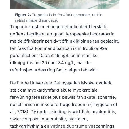
Figuer 2:
Troponin is in ferwûningsmarker, net in
selsstannige diagnoaze.
Troponin-tests mei hege gefoelichheid ferskille
neffens fabrikant, en guon Jeropeeske laboratoaria
melde ôfknipgrinzen dy’t ôfhinklik binne fan geslacht.
Ien faak foarkommend patroan is in froulike 99e
persintaal om 10 oant 16 ng/L en in manlike
ôfknipgrins om 20 oant 34 ng/L, mar de
referinsjewurdearring fan jo eigen lab wint.
De Fjirde Universele Definysje fan Myokardynfarkt
stelt dat myokardynfarkt akute myokardiale
ferwûning fereasket plus bewiis fan akute ischemie,
net allinnich in inkele ferhege troponin (Thygesen et
al., 2018). Dy ûnderskieding is wichtich: myokarditis,
swiere sepsis, longembolie, nierfalen,
tachyarrhythmia en yntinse duorsume ynspannings