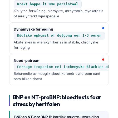
Krekt boppe it 99e persintaal
Kin lytse ferwûning, niersykte, arrhythmia, myokarditis
of iere ynfarkt wjerspegelje
Dynamyske ferheging
Dúdlike opkomst of delgong oer 1-3 oeren
Akute skea is wierskynliker as in stabile, chronyske
ferheging
Nood-patroan
Ferhege troponine mei ischemyske klachten of fe
Behannelje as mooglik akuut koronêr syndroom oant
oars bliken docht
BNP en NT-proBNP: bloedtests foar
stress by hertfalen
BNP en NT-proBNP
lit kardiak muorre-útwreiding