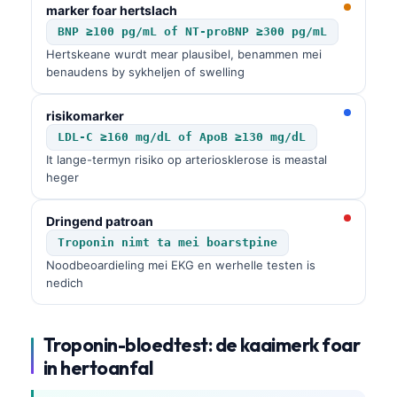
marker foar hertslach
BNP ≥100 pg/mL of NT-proBNP ≥300 pg/mL
Hertskeane wurdt mear plausibel, benammen mei
benaudens by sykheljen of swelling
risikomarker
LDL-C ≥160 mg/dL of ApoB ≥130 mg/dL
It lange-termyn risiko op arteriosklerose is meastal
heger
Dringend patroan
Troponin nimt ta mei boarstpine
Noodbeoardieling mei EKG en werhelle testen is
nedich
Troponin-bloedtest: de kaaimerk foar
in hertoanfal