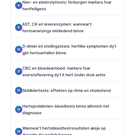
Nier- en elektrolyttests: ferburgen markers foar
hertfeiligens
AST, CK en leverenzymen: wannear’t
hertoanwizings misliedend binne
D-dimer en stollingstests: hertlike symptomen dy’t
gjin hertoanfallen binne
CBC en bloedearmoed: markers foar
soerstoflevering dy’t it hert ûnder druk sette
Skildkliertests: effekten op ritme en cholesterol
Hertsproblemen-bloedtests kinne allinnich net
diagnoaze
Wannear’t hertsbloedtestresultaten aksje op
deselde dei nedich hawwe