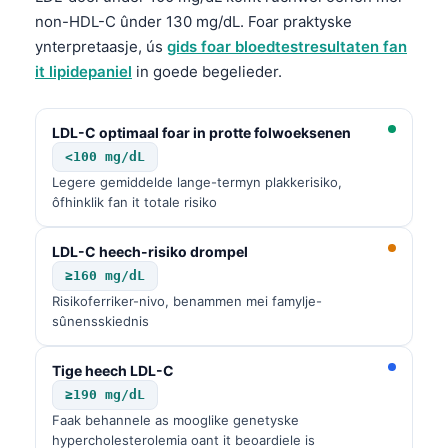
non-HDL-C ûnder 130 mg/dL. Foar praktyske
ynterpretaasje, ús
gids foar bloedtestresultaten fan
it lipidepaniel
in goede begelieder.
LDL-C optimaal foar in protte folwoeksenen
<100 mg/dL
Legere gemiddelde lange-termyn plakkerisiko,
ôfhinklik fan it totale risiko
LDL-C heech-risiko drompel
≥160 mg/dL
Risikoferriker-nivo, benammen mei famylje-
sûnensskiednis
Tige heech LDL-C
≥190 mg/dL
Faak behannele as mooglike genetyske
hypercholesterolemia oant it beoardiele is