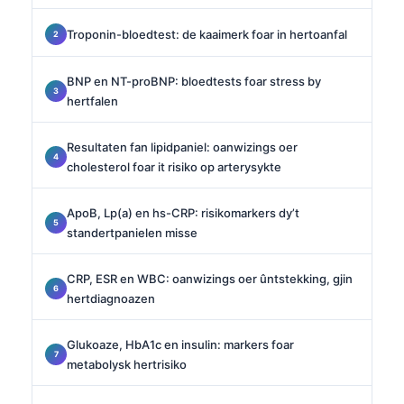
Troponin-bloedtest: de kaaimerk foar in hertoanfal
BNP en NT-proBNP: bloedtests foar stress by
hertfalen
Resultaten fan lipidpaniel: oanwizings oer
cholesterol foar it risiko op arterysykte
ApoB, Lp(a) en hs-CRP: risikomarkers dy’t
standertpanielen misse
CRP, ESR en WBC: oanwizings oer ûntstekking, gjin
hertdiagnoazen
Glukoaze, HbA1c en insulin: markers foar
metabolysk hertrisiko