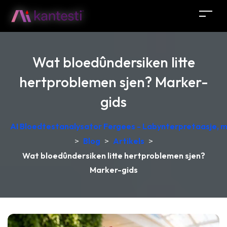
Wat bloedûndersiken litte
hertproblemen sjen? Marker-
gids
AI Bloedtestanalysator Fergees - Labynterpretaasje, 
>
Blog
>
Artikels
>
Wat bloedûndersiken litte hertproblemen sjen?
Marker-gids