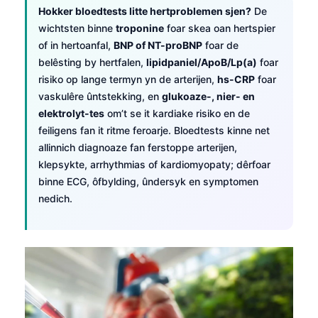
Hokker bloedtests litte hertproblemen sjen?
De
wichtsten binne
troponine
foar skea oan hertspier
of in hertoanfal,
BNP of NT-proBNP
foar de
belêsting by hertfalen,
lipidpaniel/ApoB/Lp(a)
foar
risiko op lange termyn yn de arterijen,
hs-CRP
foar
vaskulêre ûntstekking, en
glukoaze-, nier- en
elektrolyt-tes
om’t se it kardiake risiko en de
feiligens fan it ritme feroarje. Bloedtests kinne net
allinnich diagnoaze fan ferstoppe arterijen,
klepsykte, arrhythmias of kardiomyopaty; dêrfoar
binne ECG, ôfbylding, ûndersyk en symptomen
nedich.