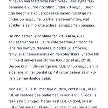
minsken mei fêststelde kardiovaskulêre sykte faak
behannele wurde rjochting ûnder 70 mg/dL. Guon
tige heech-risiko Jeropeeske paden rjochtsje nei
ûnder 55 mg/dL nei werhelle eveneminten, wat
strikter is as in protte âldere labrapporten oanjaan.
De cholesterol-rjochtline fan 2018 AHA/ACC
advisearret om LDL-C te ynterpretearjen troch de
lens fan leeftyd, diabetes, bloeddruk, smoken,
famylje-sûnensskiednis en risikoferrikers, ynstee fan
in inkeld universeel ôfgrins (Grundy et al., 2019).
Dêrom krijt in 38-jierrige mei LDL-C 155 mg/dL en in
âlder mei in hertoanfal op 49 in oar petear as in 76-
jierrige mei itselde getal.
Non-HDL-C is stil mar tige nuttich, om’t it LDL, VLDL,
IDL en restdeeltjes omfiemet. In non-HDL-C-doel is
faak sa’n 30 mg/dL heger as it LDL-C-doel, dus in
LDL-doel ûnder 100 mg/dL komt rûchwei oerien mei