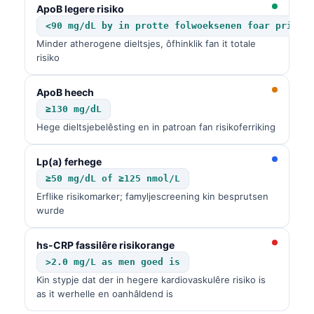
ApoB legere risiko
O‘zbekcha
<90 mg/dL by in protte folwoeksenen foar primêr
Українська
Minder atherogene dieltsjes, ôfhinklik fan it totale
አማርኛ
risiko
Kiswahili
ApoB heech
ភាសាខ្មែរ
≥130 mg/dL
ဗမာစာ
Hege dieltsjebelêsting en in patroan fan risikoferriking
ไทย
Lp(a) ferhege
Tagalog
≥50 mg/dL of ≥125 nmol/L
Tiếng Việt
Erflike risikomarker; famyljescreening kin besprutsen
wurde
Bahasa Melayu
മലയാളം
hs-CRP fassilêre risikorange
>2.0 mg/L as men goed is
ಕನ್ನಡ
Kin stypje dat der in hegere kardiovaskulêre risiko is
ગુજરાતી
as it werhelle en oanhâldend is
தமிழ்