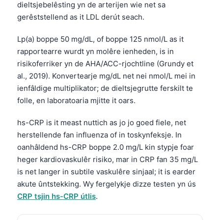
Euskara
dieltsjebelêsting yn de arterijen wie net sa
gerêststellend as it LDL derút seach.
Македонски јазик
Latviešu valoda
Lp(a) boppe 50 mg/dL, of boppe 125 nmol/L as it
Galego
rapportearre wurdt yn molêre ienheden, is in
risikoferriker yn de AHA/ACC-rjochtline (Grundy et
অসমীয়া
al., 2019). Konvertearje mg/dL net nei nmol/L mei in
සිංහල
ienfâldige multiplikator; de dieltsjegrutte ferskilt te
سنڌي
folle, en laboratoaria mjitte it oars.
پښتو
hs-CRP is it meast nuttich as jo jo goed fiele, net
herstellende fan influenza of in toskynfeksje. In
Slovenčina
oanhâldend hs-CRP boppe 2.0 mg/L kin stypje foar
heger kardiovaskulêr risiko, mar in CRP fan 35 mg/L
Hrvatski
is net langer in subtile vaskulêre sinjaal; it is earder
Suomi
akute ûntstekking. Wy fergelykje dizze testen yn ús
Қазақ тілі
CRP tsjin hs-CRP útlis
.
Català