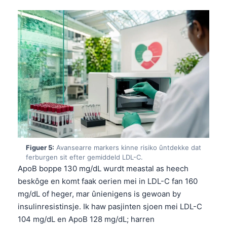
Esperanto
Беларуская мова
Татар теле
Кыргызча
ئۇيغۇرچە
Cebuano
Basa Jawa
ພາສາລາວ
Монгол
Figuer 5:
Avansearre markers kinne risiko ûntdekke dat
ferburgen sit efter gemiddeld LDL-C.
Afrikaans
ApoB boppe 130 mg/dL wurdt meastal as heech
العربية المغربية
beskôge en komt faak oerien mei in LDL-C fan 160
mg/dL of heger, mar ûnienigens is gewoan by
Occitan
insulinresistinsje. Ik haw pasjinten sjoen mei LDL-C
Gàidhlig
104 mg/dL en ApoB 128 mg/dL; harren