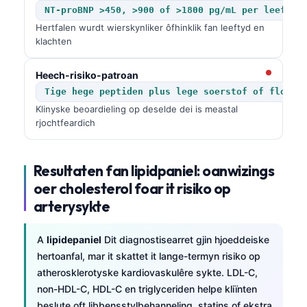
NT-proBNP >450, >900 of >1800 pg/mL per leeftyd
Hertfalen wurdt wierskynliker ôfhinklik fan leeftyd en
klachten
Heech-risiko-patroan
Tige hege peptiden plus lege soerstof of floeis
Klinyske beoardieling op deselde dei is meastal
rjochtfeardich
Resultaten fan lipidpaniel: oanwizings
oer cholesterol foar it risiko op
arterysykte
A
lipidepaniel
Dit diagnostisearret gjin hjoeddeiske
hertoanfal, mar it skattet it lange-termyn risiko op
atherosklerotyske kardiovaskulêre sykte. LDL-C,
non-HDL-C, HDL-C en triglyceriden helpe kliïnten
beslute oft libbensstylbehanneling, statins of ekstra