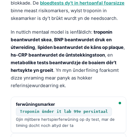
blokkade. De
bloedtests dy't in hertoanfal foarsizze
binne meast risikomarkers, wylst troponin in
skeamarker is dy’t brûkt wurdt yn de needsoarch.
In nuttich mentaal model is ienfâldich:
troponin
beantwurdet skea
,
BNP beantwurdet druk en
útwreiding
,
lipiden beantwurdet de kâns op plaque
,
hs-CRP beantwurdet de ûntstekkingstoon
, en
metabolike tests beantwurdzje de boaiem dêr’t
hertsykte yn groeit
. Yn myn ûnderfining foarkomt
dizze ynraming mear panyk as hokker
referinsjewurdearring ek.
ferwûningsmarker
Troponin ûnder it lab 99e persintaal
Gjin mjitbere hertspierferwûning op dy test, mar de
timing docht noch altyd der ta