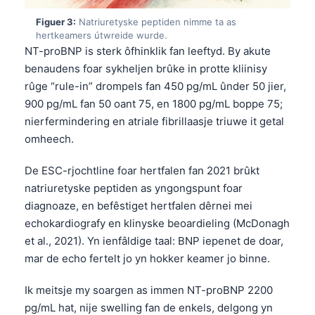
Figuer 3:
Natriuretyske peptiden nimme ta as
hertkeamers útwreide wurde.
NT-proBNP is sterk ôfhinklik fan leeftyd. By akute
benaudens foar sykheljen brûke in protte kliinisy
rûge “rule-in” drompels fan 450 pg/mL ûnder 50 jier,
900 pg/mL fan 50 oant 75, en 1800 pg/mL boppe 75;
nierfermindering en atriale fibrillaasje triuwe it getal
omheech.
De ESC-rjochtline foar hertfalen fan 2021 brûkt
natriuretyske peptiden as yngongspunt foar
diagnoaze, en befêstiget hertfalen dêrnei mei
echokardiografy en klinyske beoardieling (McDonagh
et al., 2021). Yn ienfâldige taal: BNP iepenet de doar,
mar de echo fertelt jo yn hokker keamer jo binne.
Ik meitsje my soargen as immen NT-proBNP 2200
pg/mL hat, nije swelling fan de enkels, delgong yn