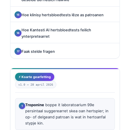
Hoe klinisy hertsbloedtests lêze as patroanen
Hoe Kantesti AI hertsbloedtests feilich
ynterpretearret
Faak stelde fragen
⚡ Koarte gearfetting
v1.0 —
28 april 2026
Troponine
boppe it laboratoarium 99e
persintaal suggerearret skea oan hertspier; in
op- of delgeand patroan is wat in hertoanfal
stypje kin.