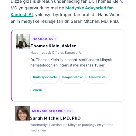
Dizze gids is skreaun ûnder lieding fan
Dr. Thomas Klein,
MD
yn gearwurking mei de
Medyske Advysried fan
Kantesti AI
, ynklusyf bydragen fan prof. dr. Hans Weber
en in medyske resinsje fan dr. Sarah Mitchell, MD, PhD.
HAADAUTEUR
Thomas Klein, dokter
Haadmedysk Offisier, Kantesti AI
Dr. Thomas Klein is in board-sertifisearre klinysk
hematolooch en internist mei mear as 15 jier
ûnderfining yn laboratoariummedisinen en AI-
oandreaune klinyske analyze. As Chief Medical
Undersykspoarte
Google Scholar
Academia.edu
Officer by Kantesti AI jout hy klinysk tafersjoch op de
medyske krektens fan it proprietêre neurale netwurk.
ORCID
Dr. Klein hat wiidweidich publisearre oer
ynterpretaasje fan biomarkers en
laboratoariumdiagnostyk oer ûnderwerpen yn de
laboratoariummedisinen.
MEDYSKE BEOARDIELER
Sarah Mitchell, MD, PhD
Haadmedysk adviseur - Klinyske patology en ynterne
medisinen