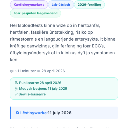
Kardiologymarkers
Lab-útslach
2026-fernijing
Foar pasjinten begeliedend
Hertsbloedtests kinne wize op in hertoanfal,
hertfalen, fassilêre ûntstekking, risiko op
ritmestoarnis en langduorjende arterysykte. It binne
krêftige oanwizings, gjin ferfanging foar ECG’s,
ôfbyldingsûndersyk of in klinikus dy’t jo symptomen
ken.
📖 ~11 minuten
📅
28 april 2026
📝 Publisearre:
28 april 2026
🩺 Medysk besjoen:
11 july 2026
✅ Bewiis-basearre
🔄 Lêst bywurke:
11 july 2026