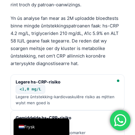
rint troch dy patroan-oanwizings.
简体中文
Română
Yn ús analyse fan mear as 2M uploadde bloedtests
binne mingde ûntstekkingspatroanen faak: hs-CRP
Türkçe
4.2 mg/L, triglyceriden 210 mg/dL, A1c 5.9% en ALT
Ελληνικά
58 IU/L geane faak tegearre. De reden dat wy
Português
soargen meitsje oer dy kluster is metabolike
ûntstekking, net om’t CRP allinnich koronêre
Español
arterysykte diagnostisearre hat.
Italiano
עִבְרִית
Legere hs-CRP-risiko
Français
<1,0 mg/L
العربية
Legere ûntstekking-kardiovaskulêre risiko as mjitten
wylst men goed is
Deutsch
English
Gemiddelde hs-CRP-risiko
1.0-3.0 mg/L
Frysk
Yntemidêre ûntstekking-risikomarker