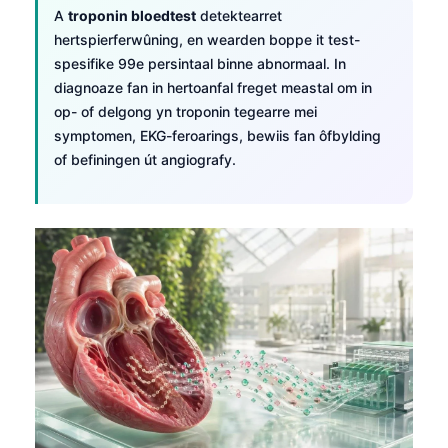
A
troponin bloedtest
detektearret
hertspierferwûning, en wearden boppe it test-
spesifike 99e persintaal binne abnormaal. In
diagnoaze fan in hertoanfal freget meastal om in
op- of delgong yn troponin tegearre mei
symptomen, EKG-feroarings, bewiis fan ôfbylding
of befiningen út angiografy.