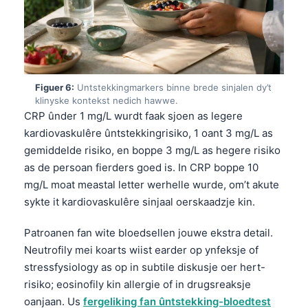
日本語
Eesti
Azərbaycan dili
Bosanski
Figuer 6:
Untstekkingmarkers binne brede sinjalen dy’t
Svenska
klinyske kontekst nedich hawwe.
CRP ûnder 1 mg/L wurdt faak sjoen as legere
Српски језик
kardiovaskulêre ûntstekkingrisiko, 1 oant 3 mg/L as
Íslenska
gemiddelde risiko, en boppe 3 mg/L as hegere risiko
Հայերեն
as de persoan fierders goed is. In CRP boppe 10
mg/L moat meastal letter werhelle wurde, om’t akute
Bahasa Indonesia
sykte it kardiovaskulêre sinjaal oerskaadzje kin.
हिन्दी
Patroanen fan wite bloedsellen jouwe ekstra detail.
Nederlands
Neutrofily mei koarts wiist earder op ynfeksje of
Dansk
stressfysiology as op in subtile diskusje oer hert-
Български
risiko; eosinofily kin allergie of in drugsreaksje
oanjaan. Us
fergeliking fan ûntstekking-bloedtest
فارسی