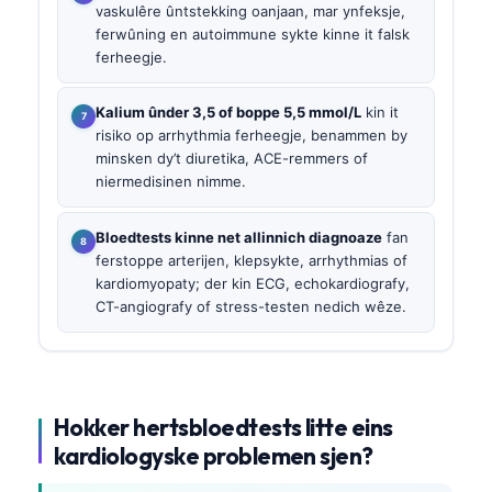
vaskulêre ûntstekking oanjaan, mar ynfeksje,
ferwûning en autoimmune sykte kinne it falsk
ferheegje.
Kalium ûnder 3,5 of boppe 5,5 mmol/L
kin it
risiko op arrhythmia ferheegje, benammen by
minsken dy’t diuretika, ACE-remmers of
niermedisinen nimme.
Bloedtests kinne net allinnich diagnoaze
fan
ferstoppe arterijen, klepsykte, arrhythmias of
kardiomyopaty; der kin ECG, echokardiografy,
CT-angiografy of stress-testen nedich wêze.
Hokker hertsbloedtests litte eins
kardiologyske problemen sjen?