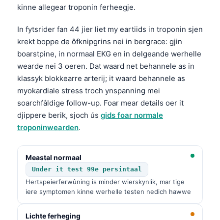
kinne allegear troponin ferheegje.
In fytsrider fan 44 jier liet my eartiids in troponin sjen
krekt boppe de ôfknipgrins nei in bergrace: gjin
boarstpine, in normaal EKG en in delgeande werhelle
wearde nei 3 oeren. Dat waard net behannele as in
klassyk blokkearre arterij; it waard behannele as
myokardiale stress troch ynspanning mei
soarchfâldige follow-up. Foar mear details oer it
djippere berik, sjoch ús
gids foar normale
troponinwearden
.
Meastal normaal
Under it test 99e persintaal
Hertspeierferwûning is minder wierskynlik, mar tige
iere symptomen kinne werhelle testen nedich hawwe
Lichte ferheging