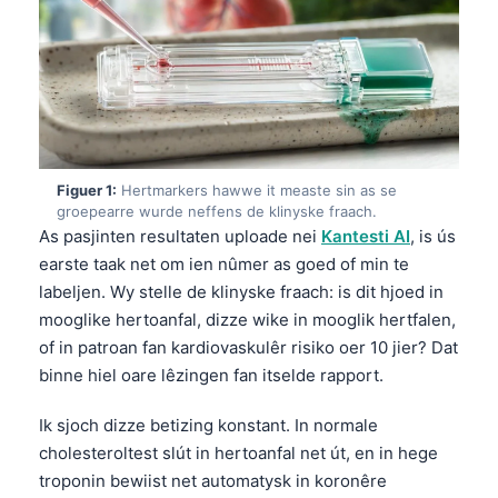
Figuer 1:
Hertmarkers hawwe it measte sin as se
groepearre wurde neffens de klinyske fraach.
As pasjinten resultaten uploade nei
Kantesti AI
, is ús
earste taak net om ien nûmer as goed of min te
labeljen. Wy stelle de klinyske fraach: is dit hjoed in
mooglike hertoanfal, dizze wike in mooglik hertfalen,
of in patroan fan kardiovaskulêr risiko oer 10 jier? Dat
binne hiel oare lêzingen fan itselde rapport.
Ik sjoch dizze betizing konstant. In normale
cholesteroltest slút in hertoanfal net út, en in hege
troponin bewiist net automatysk in koronêre