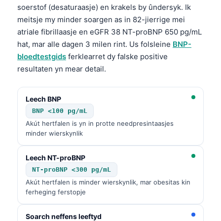
soerstof (desaturaasje) en krakels by ûndersyk. Ik
meitsje my minder soargen as in 82-jierrige mei
atriale fibrillaasje en eGFR 38 NT-proBNP 650 pg/mL
hat, mar alle dagen 3 milen rint. Us folsleine
BNP-
bloedtestgids
ferklearret dy falske positive
resultaten yn mear detail.
Leech BNP
BNP <100 pg/mL
Akút hertfalen is yn in protte needpresintaasjes
minder wierskynlik
Leech NT-proBNP
NT-proBNP <300 pg/mL
Akút hertfalen is minder wierskynlik, mar obesitas kin
ferheging ferstopje
Soarch neffens leeftyd