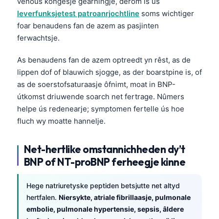
venous kongesje gearhingje, dêrom is ús
O‘zbekcha
leverfunksjetest patroanrjochtline
soms wichtiger
Українська
foar benaudens fan de azem as pasjinten
ferwachtsje.
አማርኛ
Kiswahili
As benaudens fan de azem optreedt yn rêst, as de
lippen dof of blauwich sjogge, as der boarstpine is, of
ភាសាខ្មែរ
as de soerstofsaturaasje ôfnimt, moat in BNP-
ဗမာစာ
útkomst driuwende soarch net fertrage. Nûmers
ไทย
helpe ús redenearje; symptomen fertelle ús hoe
Tagalog
fluch wy moatte hannelje.
Tiếng Việt
Net-hertlike omstannichheden dy’t
Bahasa Melayu
BNP of NT-proBNP ferheegje kinne
മലയാളം
ಕನ್ನಡ
Hege natriuretyske peptiden betsjutte net altyd
hertfalen.
Niersykte, atriale fibrillaasje, pulmonale
ગુજરાતી
embolie, pulmonale hypertensie, sepsis, âldere
தமிழ்