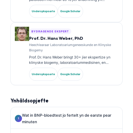
laboratoariummedisinen en diagnostyske analyse. Se
hat spesjalistyske sertifikaasjes yn klinyske
Undersykspoarte
Google Scholar
skiekunde en hat wiidweidich publisearre oer
biomarkerpanielen en laboratoariumanalyse yn de
klinyske praktyk.
BYDRAGENDE EKSPERT
Prof. Dr. Hans Weber, PhD
Heechlearaar Laboratoariumgeneeskunde en Klinyske
Biogemy
Prof. Dr. Hans Weber bringt 30+ jier ekspertize yn
klinyske biogemy, laboratoariummedisinen, en
biomarkerûndersyk. Eardere presidint fan de Dútske
Genoatskip foar Klinyske Skiekunde, hy
Undersykspoarte
Google Scholar
spesjalisearret him yn analyse fan diagnostyske
panielen, standerdisearring fan biomerkers, en AI-
oandreaune laboratoariummedisinen.
Ynhâldsopjefte
Wat in BNP-bloedtest jo fertelt yn de earste pear
minuten