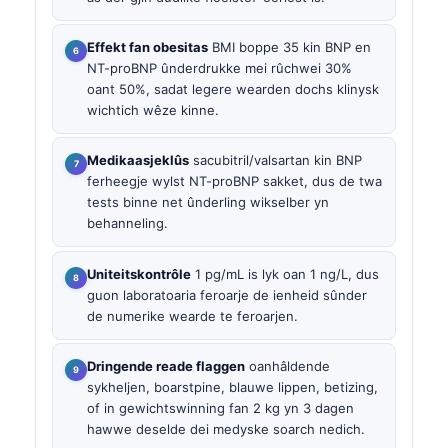
Effekt fan obesitas
BMI boppe 35 kin BNP en
NT-proBNP ûnderdrukke mei rûchwei 30%
oant 50%, sadat legere wearden dochs klinysk
wichtich wêze kinne.
Medikaasjeklûs
sacubitril/valsartan kin BNP
ferheegje wylst NT-proBNP sakket, dus de twa
tests binne net ûnderling wikselber yn
behanneling.
Uniteitskontrôle
1 pg/mL is lyk oan 1 ng/L, dus
guon laboratoaria feroarje de ienheid sûnder
de numerike wearde te feroarjen.
Dringende reade flaggen
oanhâldende
sykheljen, boarstpine, blauwe lippen, betizing,
of in gewichtswinning fan 2 kg yn 3 dagen
hawwe deselde dei medyske soarch nedich.