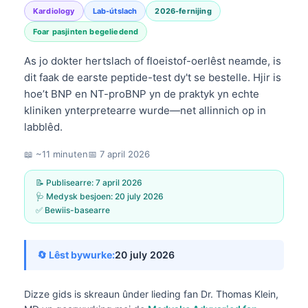
Kardiology
Lab-útslach
2026-fernijing
Foar pasjinten begeliedend
As jo dokter hertslach of floeistof-oerlêst neamde, is
dit faak de earste peptide-test dy't se bestelle. Hjir is
hoe’t BNP en NT-proBNP yn de praktyk yn echte
kliniken ynterpretearre wurde—net allinnich op in
labblêd.
📖 ~11 minuten
📅
7 april 2026
📝 Publisearre:
7 april 2026
🩺 Medysk besjoen:
20 july 2026
✅ Bewiis-basearre
🔄 Lêst bywurke:
20 july 2026
Dizze gids is skreaun ûnder lieding fan
Dr. Thomas Klein,