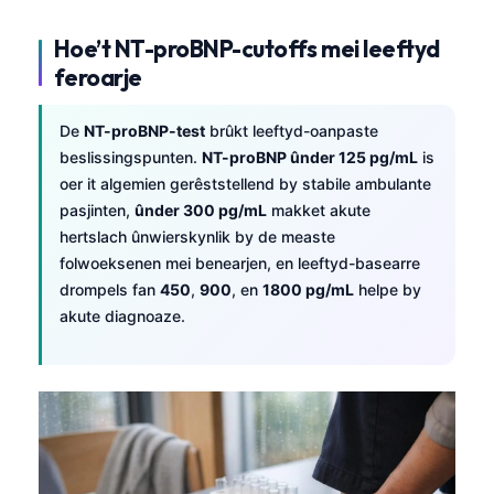
Hoe’t NT-proBNP-cutoffs mei leeftyd
feroarje
De
NT-proBNP-test
brûkt leeftyd-oanpaste
beslissingspunten.
NT-proBNP ûnder 125 pg/mL
is
oer it algemien gerêststellend by stabile ambulante
pasjinten,
ûnder 300 pg/mL
makket akute
hertslach ûnwierskynlik by de measte
folwoeksenen mei benearjen, en leeftyd-basearre
drompels fan
450
,
900
, en
1800 pg/mL
helpe by
akute diagnoaze.