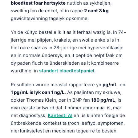
bloedtest foar hertsykte
nuttich as sykheljen,
swelling fan de enkel, of in rappe
2 oant 3 kg
gewichtswinning tagelyk opkomme.
Yn de kûltyd bestelle ik it as it ferhaal wazig is. In 74-
jierrige mei piipjen, krakels, en swolle enkels is in
hiel oare saak as in 28-jierrige mei hyperventilaasje
en in normale ûndersyk, en it peptide helpt faak om
dy paden fluch te ûnderskieden as it kombinearre
wurdt mei in
standert bloedtestpaniel
.
Resultaten wurde meastal rapporteare yn
pg/mL
, en
1 pg/mL is lyk oan 1 ng/L
. As pasjinten my skriuwe,
dokter Thomas Klein, oer in BNP fan
180 pg/mL
, is
myn earste antwurd dat it nûmer abnormaal is, mar
net diagnostysk;
Kantesti AI
en ús kliïnten foegje de
ûntbrekkende kontekst ta troch leeftyd, symptomen,
nierfunksjetest en medisinen tegearre te besjen.