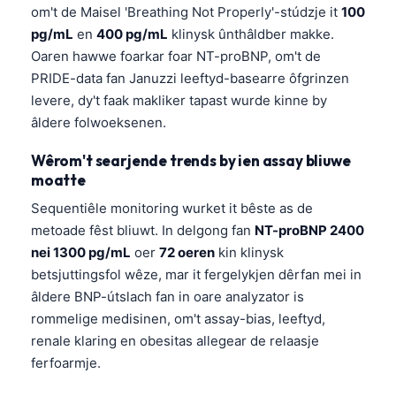
om't de Maisel 'Breathing Not Properly'-stúdzje it
100
pg/mL
en
400 pg/mL
klinysk ûnthâldber makke.
Oaren hawwe foarkar foar NT-proBNP, om't de
PRIDE-data fan Januzzi leeftyd-basearre ôfgrinzen
levere, dy't faak makliker tapast wurde kinne by
âldere folwoeksenen.
Wêrom't searjende trends by ien assay bliuwe
moatte
Sequentiêle monitoring wurket it bêste as de
metoade fêst bliuwt. In delgong fan
NT-proBNP 2400
nei 1300 pg/mL
oer
72 oeren
kin klinysk
betsjuttingsfol wêze, mar it fergelykjen dêrfan mei in
âldere BNP-útslach fan in oare analyzator is
rommelige medisinen, om't assay-bias, leeftyd,
renale klaring en obesitas allegear de relaasje
ferfoarmje.