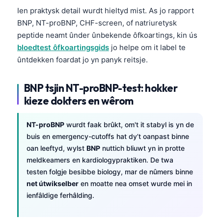
Ien praktysk detail wurdt hieltyd mist. As jo rapport
BNP, NT-proBNP, CHF-screen, of natriuretysk
peptide neamt ûnder ûnbekende ôfkoartings, kin ús
bloedtest ôfkoartingsgids
jo helpe om it label te
ûntdekken foardat jo yn panyk reitsje.
BNP tsjin NT-proBNP-test: hokker
kieze dokters en wêrom
NT-proBNP
wurdt faak brûkt, om't it stabyl is yn de
buis en emergency-cutoffs hat dy’t oanpast binne
oan leeftyd, wylst
BNP
nuttich bliuwt yn in protte
meldkeamers en kardiologypraktiken. De twa
testen folgje besibbe biology, mar de nûmers binne
net útwikselber
en moatte nea omset wurde mei in
ienfâldige ferhâlding.