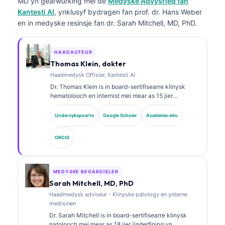
MD
yn gearwurking mei de
Medyske Advysried fan
Kantesti AI
, ynklusyf bydragen fan prof. dr. Hans Weber
en in medyske resinsje fan dr. Sarah Mitchell, MD, PhD.
HAADAUTEUR
Thomas Klein, dokter
Haadmedysk Offisier, Kantesti AI
Dr. Thomas Klein is in board-sertifisearre klinysk
hematolooch en internist mei mear as 15 jier
ûnderfining yn laboratoariummedisinen en AI-
oandreaune klinyske analyze. As Chief Medical
Undersykspoarte
Google Scholar
Academia.edu
Officer by Kantesti AI jout hy klinysk tafersjoch op de
medyske krektens fan it proprietêre neurale netwurk.
ORCID
Dr. Klein hat wiidweidich publisearre oer
ynterpretaasje fan biomarkers en
laboratoariumdiagnostyk oer ûnderwerpen yn de
laboratoariummedisinen.
MEDYSKE BEOARDIELER
Sarah Mitchell, MD, PhD
Haadmedysk adviseur - Klinyske patology en ynterne
medisinen
Dr. Sarah Mitchell is in board-sertifisearre klinysk
patolooch mei mear as 18 jier ûnderfining yn