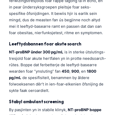
ferwizingstresjolds foar rappe tagong ta in echo, en
in pear ûndersyksgroepen pleitsje foar seks-
spesifike ôfsnijdingen. It bewiis hjir is earlik sein
mingd, dus de measten fan ús begjinne noch altyd
mei it leeftyd-basearre ramt en passen dat dan oan
foar obesitas, nierfunksjetest, ritme en symptomen.
Leeftydsbannen foar akute soarch
NT-proBNP ûnder 300 pg/mL
is in sterke útslutings-
tresjold foar akute hertfalen yn in protte needsoarch-
rûtes. Boppe dat ferbetterje de leeftyd-basearre
wearden foar “ynsluting” fan
450
,
900
, en
1800
pg/mL
de spesifisiteit, benammen by âldere
folwoeksenen dêr’t in ien-foar-elkenien ôfsnijing de
sykte faak oeroardielt.
Stabyl ambulant screening
By pasjinten yn in stabile klinyk,
NT-proBNP boppe