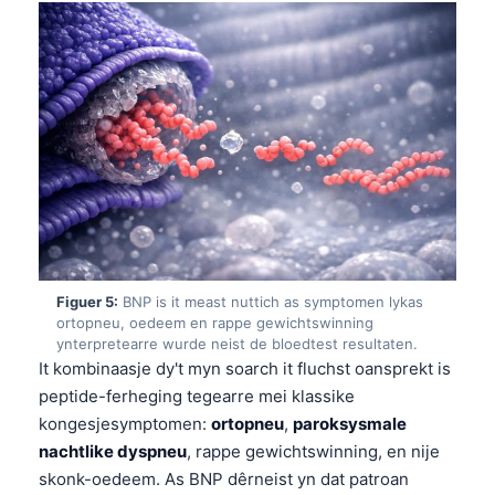
Esperanto
Беларуская мова
Татар теле
Кыргызча
ئۇيغۇرچە
Cebuano
Basa Jawa
ພາສາລາວ
Figuer 5:
BNP is it meast nuttich as symptomen lykas
Монгол
ortopneu, oedeem en rappe gewichtswinning
ynterpretearre wurde neist de bloedtest resultaten.
Afrikaans
It kombinaasje dy't myn soarch it fluchst oansprekt is
العربية المغربية
peptide-ferheging tegearre mei klassike
kongesjesymptomen:
ortopneu
,
paroksysmale
Occitan
nachtlike dyspneu
, rappe gewichtswinning, en nije
Gàidhlig
skonk-oedeem. As BNP dêrneist yn dat patroan