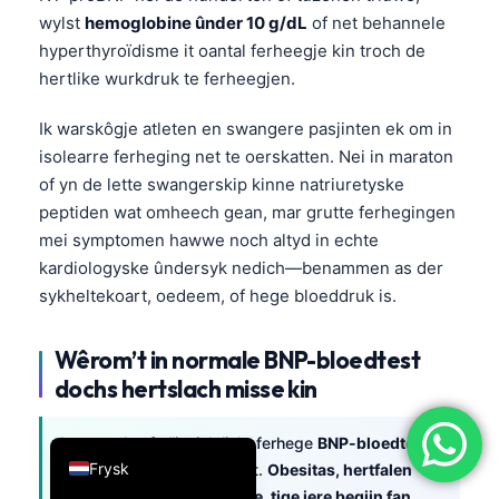
wylst
hemoglobine ûnder 10 g/dL
of net behannele
简体中文
hyperthyroïdisme it oantal ferheegje kin troch de
Română
hertlike wurkdruk te ferheegjen.
Türkçe
Ik warskôgje atleten en swangere pasjinten ek om in
Ελληνικά
isolearre ferheging net te oerskatten. Nei in maraton
Português
of yn de lette swangerskip kinne natriuretyske
Español
peptiden wat omheech gean, mar grutte ferhegingen
mei symptomen hawwe noch altyd in echte
Italiano
kardiologyske ûndersyk nedich—benammen as der
עִבְרִית
sykheltekoart, oedeem, of hege bloeddruk is.
Français
Wêrom’t in normale BNP-bloedtest
العربية
dochs hertslach misse kin
Deutsch
English
In normale of allinnich licht ferhege
BNP-bloedtest
Frysk
slút hertfalen net folslein út.
Obesitas, hertfalen
mei behâlden útstjitfraksje, tige iere begjin fan