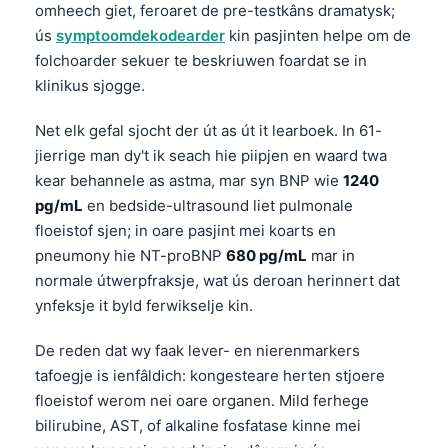
Euskara
omheech giet, feroaret de pre-testkâns dramatysk;
Македонски јазик
ús
symptoomdekodearder
kin pasjinten helpe om de
folchoarder sekuer te beskriuwen foardat se in
Latviešu valoda
klinikus sjogge.
Galego
Net elk gefal sjocht der út as út it learboek. In 61-
অসমীয়া
jierrige man dy't ik seach hie piipjen en waard twa
සිංහල
kear behannele as astma, mar syn BNP wie
1240
سنڌي
pg/mL
en bedside-ultrasound liet pulmonale
floeistof sjen; in oare pasjint mei koarts en
پښتو
pneumony hie NT-proBNP
680 pg/mL
mar in
normale útwerpfraksje, wat ús deroan herinnert dat
Slovenčina
ynfeksje it byld ferwikselje kin.
Hrvatski
De reden dat wy faak lever- en nierenmarkers
Suomi
tafoegje is ienfâldich: kongesteare herten stjoere
Қазақ тілі
floeistof werom nei oare organen. Mild ferhege
bilirubine, AST, of alkaline fosfatase kinne mei
Català