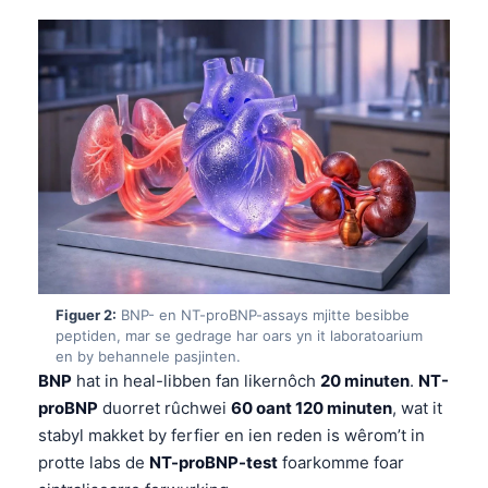
Figuer 2:
BNP- en NT-proBNP-assays mjitte besibbe
peptiden, mar se gedrage har oars yn it laboratoarium
en by behannele pasjinten.
BNP
hat in heal-libben fan likernôch
20 minuten
.
NT-
proBNP
duorret rûchwei
60 oant 120 minuten
, wat it
stabyl makket by ferfier en ien reden is wêrom’t in
protte labs de
NT-proBNP-test
foarkomme foar