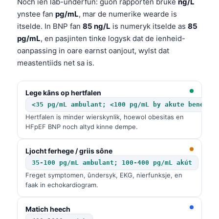
Noch ien lab-ûnderfûn: guon rapporten brûke
ng/L
ynstee fan
pg/mL
, mar de numerike wearde is
itselde. In BNP fan
85 ng/L
is numeryk itselde as
85
pg/mL
, en pasjinten tinke logysk dat de ienheid-
oanpassing in oare earnst oanjout, wylst dat
meastentiids net sa is.
Lege kâns op hertfalen
<35 pg/mL ambulant; <100 pg/mL by akute benearr
Hertfalen is minder wierskynlik, hoewol obesitas en
HFpEF BNP noch altyd kinne dempe.
Ljocht ferhege / griis sône
35-100 pg/mL ambulant; 100-400 pg/mL akút
Freget symptomen, ûndersyk, EKG, nierfunksje, en
faak in echokardiogram.
Matich heech