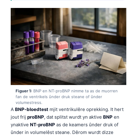
Figuer 1:
BNP en NT-proBNP nimme ta as de muorren
fan de ventrikels ûnder druk steane of ûnder
volumestress.
A
BNP-bloedtest
mjit ventrikulêre oprekking. It hert
jout frij
proBNP
, dat splitst wurdt yn aktive
BNP
en
ynaktive
NT-proBNP
as de keamers ûnder druk of
ûnder in volumelêst steane. Dêrom wurdt dizze