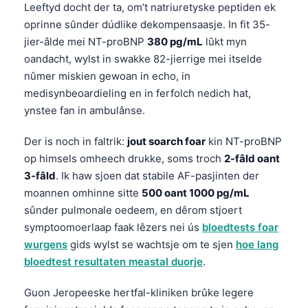
Leeftyd docht der ta, om’t natriuretyske peptiden ek
oprinne sûnder dúdlike dekompensaasje. In fit 35-
jier-âlde mei NT-proBNP
380 pg/mL
lûkt myn
oandacht, wylst in swakke 82-jierrige mei itselde
nûmer miskien gewoan in echo, in
medisynbeoardieling en in ferfolch nedich hat,
ynstee fan in ambulânse.
Der is noch in faltrik:
jout soarch foar
kin NT-proBNP
op himsels omheech drukke, soms troch
2-fâld oant
3-fâld
. Ik haw sjoen dat stabile AF-pasjinten der
moannen omhinne sitte
500 oant 1000 pg/mL
sûnder pulmonale oedeem, en dêrom stjoert
symptoomoerlaap faak lêzers nei ús
bloedtests foar
wurgens
gids wylst se wachtsje om te sjen
hoe lang
bloedtest resultaten meastal duorje
.
Guon Jeropeeske hertfal-kliniken brûke legere