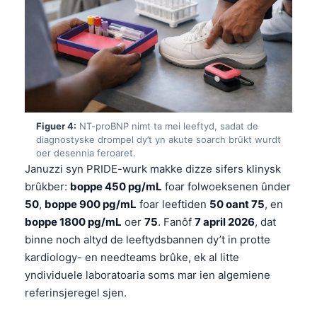
Figuer 4:
NT-proBNP nimt ta mei leeftyd, sadat de
diagnostyske drompel dy’t yn akute soarch brûkt wurdt
oer desennia feroaret.
Januzzi syn PRIDE-wurk makke dizze sifers klinysk
brûkber:
boppe 450 pg/mL
foar folwoeksenen ûnder
50
,
boppe 900 pg/mL
foar leeftiden
50 oant 75
, en
boppe 1800 pg/mL
oer
75
. Fanôf
7 april 2026
, dat
binne noch altyd de leeftydsbannen dy’t in protte
kardiology- en needteams brûke, ek al litte
yndividuele laboratoaria soms mar ien algemiene
referinsjeregel sjen.