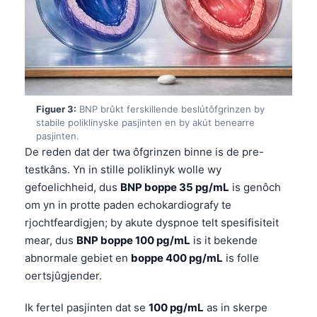
Figuer 3:
BNP brûkt ferskillende beslútôfgrinzen by
stabile poliklinyske pasjinten en by akút benearre
pasjinten.
De reden dat der twa ôfgrinzen binne is de pre-
testkâns. Yn in stille poliklinyk wolle wy
gefoelichheid, dus
BNP boppe 35 pg/mL
is genôch
om yn in protte paden echokardiografy te
rjochtfeardigjen; by akute dyspnoe telt spesifisiteit
mear, dus
BNP boppe 100 pg/mL
is it bekende
abnormale gebiet en
boppe 400 pg/mL
is folle
oertsjûgjender.
Ik fertel pasjinten dat se
100 pg/mL
as in skerpe