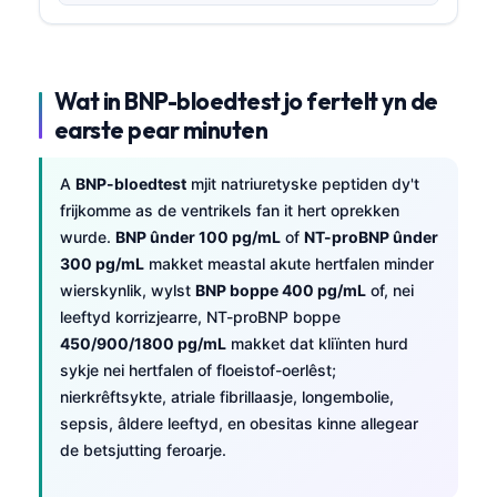
Wat in BNP-bloedtest jo fertelt yn de
earste pear minuten
A
BNP-bloedtest
mjit natriuretyske peptiden dy't
frijkomme as de ventrikels fan it hert oprekken
wurde.
BNP ûnder 100 pg/mL
of
NT-proBNP ûnder
300 pg/mL
makket meastal akute hertfalen minder
wierskynlik, wylst
BNP boppe 400 pg/mL
of, nei
leeftyd korrizjearre, NT-proBNP boppe
450/900/1800 pg/mL
makket dat kliïnten hurd
sykje nei hertfalen of floeistof-oerlêst;
nierkrêftsykte, atriale fibrillaasje, longembolie,
sepsis, âldere leeftyd, en obesitas kinne allegear
de betsjutting feroarje.