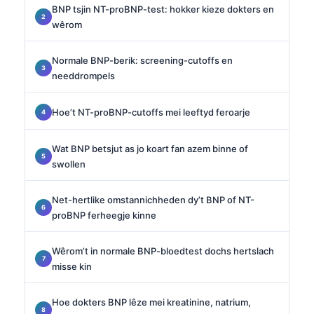
BNP tsjin NT-proBNP-test: hokker kieze dokters en
wêrom
Normale BNP-berik: screening-cutoffs en
needdrompels
Hoe’t NT-proBNP-cutoffs mei leeftyd feroarje
Wat BNP betsjut as jo koart fan azem binne of
swollen
Net-hertlike omstannichheden dy’t BNP of NT-
proBNP ferheegje kinne
Wêrom’t in normale BNP-bloedtest dochs hertslach
misse kin
Hoe dokters BNP lêze mei kreatinine, natrium,