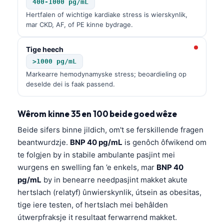
400-1000 pg/mL
Hertfalen of wichtige kardiake stress is wierskynlik,
mar CKD, AF, of PE kinne bydrage.
Tige heech
>1000 pg/mL
Markearre hemodynamyske stress; beoardieling op
deselde dei is faak passend.
Wêrom kinne 35 en 100 beide goed wêze
Beide sifers binne jildich, om't se ferskillende fragen
beantwurdzje.
BNP 40 pg/mL
is genôch ôfwikend om
te folgjen by in stabile ambulante pasjint mei
wurgens en swelling fan ’e enkels, mar
BNP 40
pg/mL
by in benearre needpasjint makket akute
hertslach (relatyf) ûnwierskynlik, útsein as obesitas,
tige iere testen, of hertslach mei behâlden
útwerpfraksje it resultaat ferwarrend makket.