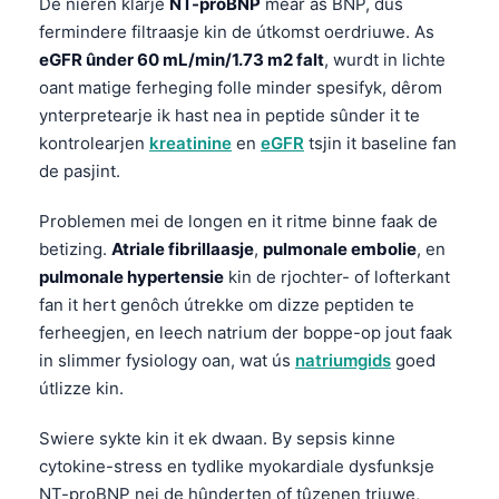
De nieren klarje
NT-proBNP
mear as BNP, dus
日本語
fermindere filtraasje kin de útkomst oerdriuwe. As
Eesti
eGFR ûnder 60 mL/min/1.73 m2 falt
, wurdt in lichte
Azərbaycan dili
oant matige ferheging folle minder spesifyk, dêrom
ynterpretearje ik hast nea in peptide sûnder it te
Bosanski
kontrolearjen
kreatinine
en
eGFR
tsjin it baseline fan
Svenska
de pasjint.
Српски језик
Problemen mei de longen en it ritme binne faak de
Íslenska
betizing.
Atriale fibrillaasje
,
pulmonale embolie
, en
Հայերեն
pulmonale hypertensie
kin de rjochter- of lofterkant
fan it hert genôch útrekke om dizze peptiden te
Bahasa Indonesia
ferheegjen, en leech natrium der boppe-op jout faak
हिन्दी
in slimmer fysiology oan, wat ús
natriumgids
goed
Nederlands
útlizze kin.
Dansk
Swiere sykte kin it ek dwaan. By sepsis kinne
Български
cytokine-stress en tydlike myokardiale dysfunksje
فارسی
NT-proBNP nei de hûnderten of tûzenen triuwe,