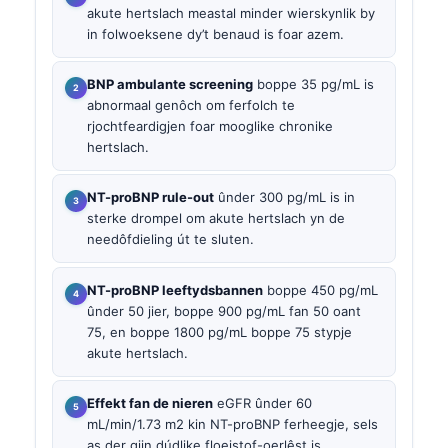
akute hertslach meastal minder wierskynlik by
in folwoeksene dy’t benaud is foar azem.
BNP ambulante screening
boppe 35 pg/mL is
abnormaal genôch om ferfolch te
rjochtfeardigjen foar mooglike chronike
hertslach.
NT-proBNP rule-out
ûnder 300 pg/mL is in
sterke drompel om akute hertslach yn de
needôfdieling út te sluten.
NT-proBNP leeftydsbannen
boppe 450 pg/mL
ûnder 50 jier, boppe 900 pg/mL fan 50 oant
75, en boppe 1800 pg/mL boppe 75 stypje
akute hertslach.
Effekt fan de nieren
eGFR ûnder 60
mL/min/1.73 m2 kin NT-proBNP ferheegje, sels
as der gjin dúdlike floeistof-oerlêst is.