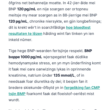
ôfgrins net behannelje moatte. In 42-jier-âlde mei
BNP
120 pg/mL
en nije soargen oer ortopneu
meitsje my mear soargen as in 88-jierrige mei BNP
120 pg/mL
, chronike niersykte, en gjin longbefinings;
dit is krekt wêr’t in soarchfâldige
hoe bloedtest
resultaten te lêzen
hâlding wint fan tinken yn ien
inkeld nûmer.
Tige hege BNP-wearden fertsjinje respekt.
BNP
boppe 1000 pg/mL
wjerspegelet faak dúdlike
hemodynamyske stress, en yn myn ûnderfining komt
it faak mei oare oanwizings lykas in oprinnende
kreatinine, natrium ûnder
135 mmol/L
, of in
needsaak foar diuretika dy dei; it besjen fan it
bredere skiekunde-ôfbyld yn in
fergeliking fan CMP
tsjin BMP
foarkomt faak dat floeistof-oerlêst mist
wurdt.