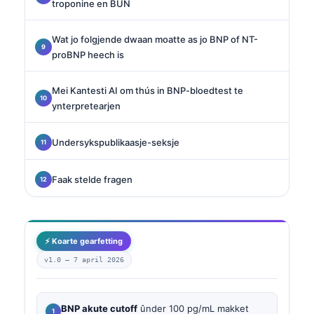
troponine en BUN
Wat jo folgjende dwaan moatte as jo BNP of NT-
proBNP heech is
Mei Kantesti AI om thús in BNP-bloedtest te
ynterpretearjen
Undersykspublikaasje-seksje
Faak stelde fragen
⚡ Koarte gearfetting
v1.0 —
7 april 2026
BNP akute cutoff
ûnder 100 pg/mL makket