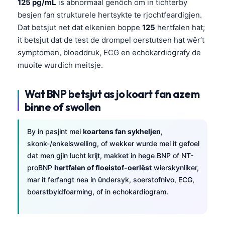
125 pg/mL
is abnormaal genôch om in tichterby
besjen fan strukturele hertsykte te rjochtfeardigjen.
Dat betsjut net dat elkenien boppe
125
hertfalen hat;
it betsjut dat de test de drompel oerstutsen hat wêr’t
symptomen, bloeddruk, ECG en echokardiografy de
muoite wurdich meitsje.
Wat BNP betsjut as jo koart fan azem
binne of swollen
By in pasjint mei
koartens fan sykheljen
,
skonk-/enkelswelling, of wekker wurde mei it gefoel
dat men gjin lucht krijt, makket in hege BNP of NT-
proBNP
hertfalen of floeistof-oerlêst
wierskynliker,
mar it ferfangt nea in ûndersyk, soerstofnivo, ECG,
boarstbyldfoarming, of in echokardiogram.
Norsk bokmål
Ślōnskŏ gŏdka