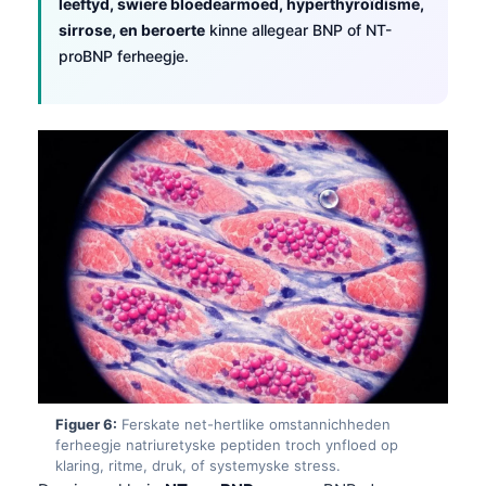
leeftyd, swiere bloedearmoed, hyperthyroïdisme,
sirrose, en beroerte
kinne allegear BNP of NT-
తెలుగు
proBNP ferheegje.
मराठी
اردو
বাংলা
Shqip
Magyar
Slovenščina
한국어
Polski
Lietuvių kalba
Русский
Figuer 6:
Ferskate net-hertlike omstannichheden
ქართული
ferheegje natriuretyske peptiden troch ynfloed op
Čeština
klaring, ritme, druk, of systemyske stress.