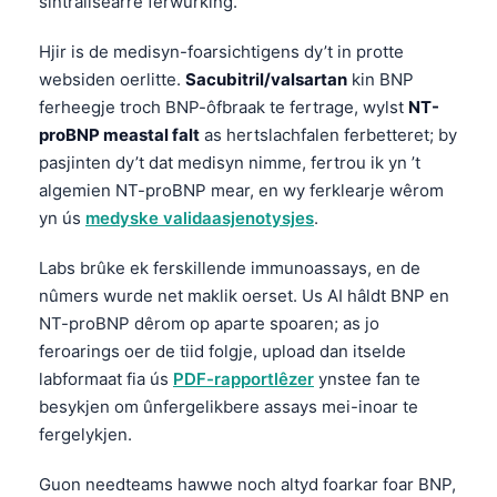
sintralisearre ferwurking.
Hjir is de medisyn-foarsichtigens dy’t in protte
websiden oerlitte.
Sacubitril/valsartan
kin BNP
ferheegje troch BNP-ôfbraak te fertrage, wylst
NT-
proBNP meastal falt
as hertslachfalen ferbetteret; by
pasjinten dy’t dat medisyn nimme, fertrou ik yn ’t
algemien NT-proBNP mear, en wy ferklearje wêrom
yn ús
medyske validaasjenotysjes
.
Labs brûke ek ferskillende immunoassays, en de
nûmers wurde net maklik oerset. Us AI hâldt BNP en
NT-proBNP dêrom op aparte spoaren; as jo
feroarings oer de tiid folgje, upload dan itselde
labformaat fia ús
PDF-rapportlêzer
ynstee fan te
besykjen om ûnfergelikbere assays mei-inoar te
fergelykjen.
Guon needteams hawwe noch altyd foarkar foar BNP,