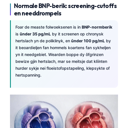
Normale BNP-berik: screening-cutoffs
en needdrompels
Foar de measte folwoeksenen is in
BNP-normberik
is
ûnder 35 pg/mL
by it screenen op chronysk
hertslach yn de poliklinyk, en
ûnder 100 pg/mL
by
it beoardieljen fan hommels koartens fan sykheljen
yn it needgebiet. Wearden boppe dy ôfgrinzen
bewize gjin hertslach, mar se meitsje dat kliïnten
hurder sykje nei floeistofopstapeling, klepsykte of
hertspanning.