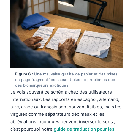
தமிழ்
తెలుగు
मराठी
اردو
বাংলা
Shqip
Magyar
Figure 6 :
Une mauvaise qualité de papier et des mises
Slovenščina
en page fragmentées causent plus de problèmes que
des biomarqueurs exotiques.
한국어
Je vois souvent ce schéma chez des utilisateurs
Polski
internationaux. Les rapports en espagnol, allemand,
turc, arabe ou français sont souvent lisibles, mais les
Lietuvių kalba
virgules comme séparateurs décimaux et les
Русский
abréviations inconnues peuvent inverser le sens ;
ქართული
c’est pourquoi notre
guide de traduction pour les