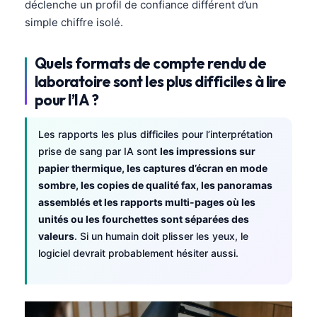
déclenche un profil de confiance différent d’un
Català
simple chiffre isolé.
O‘zbekcha
Українська
Quels formats de compte rendu de
laboratoire sont les plus difficiles à lire
አማርኛ
pour l’IA ?
Kiswahili
ភាសាខ្មែរ
Les rapports les plus difficiles pour l’interprétation
ဗမာစာ
prise de sang par IA sont
les impressions sur
papier thermique, les captures d’écran en mode
ไทย
sombre, les copies de qualité fax, les panoramas
Tagalog
assemblés et les rapports multi-pages où les
unités ou les fourchettes sont séparées des
Tiếng Việt
valeurs
. Si un humain doit plisser les yeux, le
Bahasa Melayu
logiciel devrait probablement hésiter aussi.
മലയാളം
ಕನ್ನಡ
ગુજરાતી