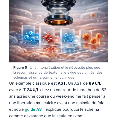
Figure 5 :
Une interprétation utile nécessite plus que
la reconnaissance de texte ; elle exige des unités, des
schémas et un raisonnement clinique.
Un exemple classique est
AST
. Un AST de
89 U/L
avec ALT
24 U/L
chez un coureur de marathon de 52
ans après une course du week-end me fait penser à
une libération musculaire avant une maladie du foie,
Norsk bokmål
et notre
guide AST
explique pourquoi le schéma
Ślōnskŏ gŏdka
compte davantage que la seule enzyme.