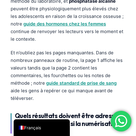
méthode du laboratoire, et
phosphatase alcaline
فارسی
peuvent être physiologiquement plus élevés chez
les adolescents en raison de la croissance osseuse ;
简体中文
notre
guide des hormones chez les femmes
Română
continue de renvoyer les lecteurs vers le moment et
Türkçe
le contexte.
Ελληνικά
Et n’oubliez pas les pages manquantes. Dans de
Português
nombreux panneaux de routine, la page 1 affiche les
Español
valeurs tandis que la page 2 contient les
commentaires, les fourchettes ou les notes de
Italiano
méthode ; notre
guide standard de prise de sang
עִבְרִית
aide les gens à repérer ce qui manque avant de
العربية
téléverser.
Deutsch
Quels résultats doivent être adressés
English
à un clinicien même si la numérisation
Français
photo fonctionne ?