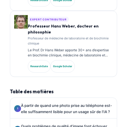
ResearchGate
Google Scholar
spécialisées en chimie clinique et a publié de
nombreux travaux sur des panels de biomarqueurs et
l’analyse de laboratoire en pratique clinique.
EXPERT CONTRIBUTEUR
Professeur Hans Weber, docteur en
philosophie
Professeur de médecine de laboratoire et de biochimie
clinique
Le Prof. Dr Hans Weber apporte 30+ ans d’expertise
en biochimie clinique, médecine de laboratoire et
recherche sur les biomarqueurs. Ancien président de
la Société allemande de chimie clinique, il se
ResearchGate
Google Scholar
spécialise dans l’analyse des panels diagnostiques, la
standardisation des biomarqueurs et la médecine de
laboratoire assistée par IA.
Table des matières
À partir de quand une photo prise au téléphone est-
elle suffisamment lisible pour un usage sûr de l’IA ?
Quels problèmes de qualité d’image font échouer