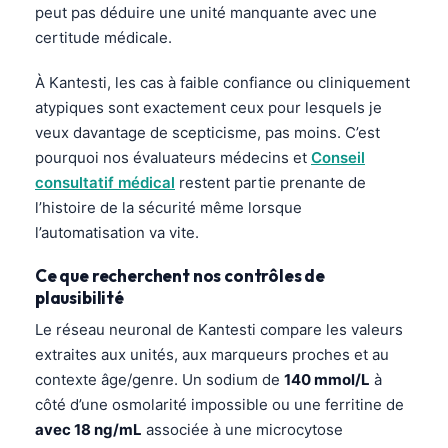
Gàidhlig
peut pas déduire une unité manquante avec une
Euskara
certitude médicale.
Македонски јазик
À Kantesti, les cas à faible confiance ou cliniquement
Latviešu valoda
atypiques sont exactement ceux pour lesquels je
veux davantage de scepticisme, pas moins. C’est
Galego
pourquoi nos évaluateurs médecins et
Conseil
অসমীয়া
consultatif médical
restent partie prenante de
සිංහල
l’histoire de la sécurité même lorsque
l’automatisation va vite.
سنڌي
پښتو
Ce que recherchent nos contrôles de
plausibilité
Le réseau neuronal de Kantesti compare les valeurs
Slovenčina
extraites aux unités, aux marqueurs proches et au
Hrvatski
contexte âge/genre. Un sodium de
140 mmol/L
à
Suomi
côté d’une osmolarité impossible ou une ferritine de
avec 18 ng/mL
associée à une microcytose
Қазақ тілі