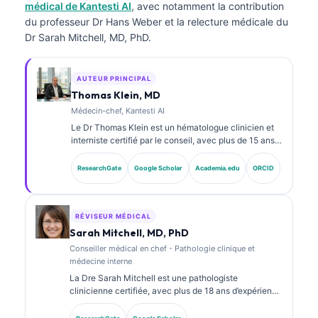
médical de Kantesti AI
, avec notamment la contribution
du professeur Dr Hans Weber et la relecture médicale du
Dr Sarah Mitchell, MD, PhD.
AUTEUR PRINCIPAL
Thomas Klein, MD
Médecin-chef, Kantesti AI
Le Dr Thomas Klein est un hématologue clinicien et
interniste certifié par le conseil, avec plus de 15 ans
d’expérience en médecine de laboratoire et en
analyse clinique assistée par l’IA. En tant que
ResearchGate
Google Scholar
Academia.edu
ORCID
directeur médical (Chief Medical Officer) chez
Kantesti AI, il assure la supervision clinique de
l’exactitude médicale du réseau neuronal propriétaire.
Le Dr Klein a publié de nombreux travaux sur
RÉVISEUR MÉDICAL
l’interprétation des biomarqueurs et les diagnostics
Sarah Mitchell, MD, PhD
de laboratoire dans des domaines de la médecine de
Conseiller médical en chef - Pathologie clinique et
laboratoire.
médecine interne
La Dre Sarah Mitchell est une pathologiste
clinicienne certifiée, avec plus de 18 ans d’expérience
en médecine de laboratoire et en analyse
diagnostique. Elle détient des certifications