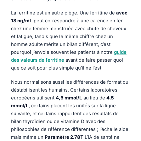
Frysk
La ferritine est un autre piège. Une ferritine de
avec
Esperanto
18 ng/mL
peut correspondre à une carence en fer
Беларуская мова
chez une femme menstruée avec chute de cheveux
et fatigue, tandis que le même chiffre chez un
Татар теле
homme adulte mérite un bilan différent, c’est
Кыргызча
pourquoi j’envoie souvent les patients à notre
guide
ئۇيغۇرچە
des valeurs de ferritine
avant de faire passer quoi
que ce soit pour plus simple qu’il ne l’est.
Cebuano
Basa Jawa
Nous normalisons aussi les différences de format qui
ພາສາລາວ
déstabilisent les humains. Certains laboratoires
européens utilisent
4,5 mmol/L
au lieu de
4.5
Монгол
mmol/L
, certains placent les unités sur la ligne
Afrikaans
suivante, et certains rapportent des résultats de
العربية المغربية
bilan thyroïdien ou de vitamine D avec des
philosophies de référence différentes ; l’échelle aide,
Occitan
mais même un
Paramètre 2.78T
L’IA de santé ne