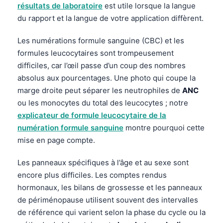
Čeština
résultats de laboratoire
est utile lorsque la langue
du rapport et la langue de votre application diffèrent.
日本語
Eesti
Les numérations formule sanguine (CBC) et les
formules leucocytaires sont trompeusement
Azərbaycan dili
difficiles, car l’œil passe d’un coup des nombres
Bosanski
absolus aux pourcentages. Une photo qui coupe la
Svenska
marge droite peut séparer les neutrophiles de
ANC
ou les monocytes du total des leucocytes ; notre
Српски језик
explicateur de formule leucocytaire de la
Íslenska
numération formule sanguine
montre pourquoi cette
Հայերեն
mise en page compte.
Bahasa Indonesia
Les panneaux spécifiques à l’âge et au sexe sont
हिन्दी
encore plus difficiles. Les comptes rendus
Nederlands
hormonaux, les bilans de grossesse et les panneaux
de périménopause utilisent souvent des intervalles
Dansk
de référence qui varient selon la phase du cycle ou la
Български