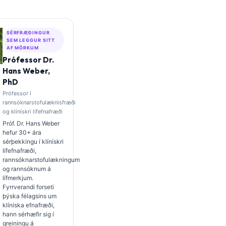
SÉRFRÆÐINGUR
SEM LEGGUR SITT
AF MÖRKUM
Prófessor Dr.
Hans Weber,
PhD
Prófessor í
rannsóknarstofulæknisfræði
og klínískri lífefnafræði
Próf. Dr. Hans Weber
hefur 30+ ára
sérþekkingu í klínískri
lífefnafræði,
rannsóknarstofulækningum
og rannsóknum á
lífmerkjum.
Fyrrverandi forseti
þýska félagsins um
klíníska efnafræði,
hann sérhæfir sig í
greiningu á