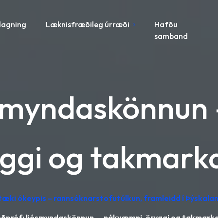
lagning
Læknisfræðileg úrræði
Hafðu
samband
jósmyndaskönnun
ggi og takmark
tæki ókeypis – rannsóknarstofutúlkun, framleidd í Þýskalan
óðpróf: ljósmyndaskönnun — nákvæmni, öryggi og takmarka