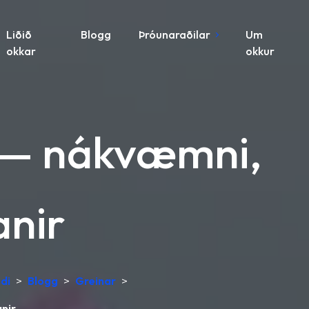
Liðið
Blogg
Þróunaraðilar
Um
okkar
okkur
 — nákvæmni,
anir
di
>
Blogg
>
Greinar
>
nir