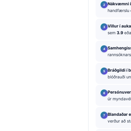
Nákvæmni í 
தமிழ்
handfærslu e
తెలుగు
Villur í au
मराठी
sem
3.9
eð
اردو
বাংলা
Samhengis
rannsóknars
Shqip
Magyar
Bráðgildi í 
Slovenščina
blóðrauði u
한국어
Persónuve
Polski
úr myndavél;
Lietuvių kalba
Blandaðar e
Русский
verður að st
ქართული