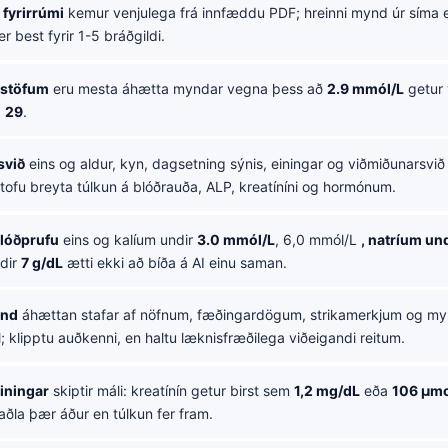
fyrirrúmi
kemur venjulega frá innfæddu PDF; hreinni mynd úr síma 
r best fyrir 1-5 bráðgildi.
kastöfum
eru mesta áhætta myndar vegna þess að
2.9 mmól/L
getur 
a
29
.
svið
eins og aldur, kyn, dagsetning sýnis, einingar og viðmiðunarsvið
tofu breyta túlkun á blóðrauða, ALP, kreatíníni og hormónum.
blóðprufu
eins og kalíum undir
3.0 mmól/L
, 6,0 mmól/L
, natríum un
ndir
7 g/dL
ætti ekki að bíða á AI einu saman.
rnd
áhættan stafar af nöfnum, fæðingardögum, strikamerkjum og m
 klipptu auðkenni, en haltu læknisfræðilega viðeigandi reitum.
iningar
skiptir máli: kreatínín getur birst sem
1,2 mg/dL
eða
106 µmo
aðla þær áður en túlkun fer fram.