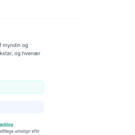
ef myndin og
ikstar, og hvenær
æðileg
æðilega umsögn eftir