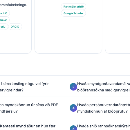
arstofulækninga.
Rannsóknarhlið
arhlið
Google Scholar
holar
.edu
ORCID
 síma læsileg nógu vel fyrir
Hvaða myndgæðavandamál val
ervigreindar?
blóðrannsókna með gervigrei
an myndskönnun úr síma við PDF-
Hvaða persónuverndaráhættur
andfærslu?
myndskönnun af blóðprufu?
 Kantesti mynd áður en hún fær
Hvaða snið rannsóknarskýrslna