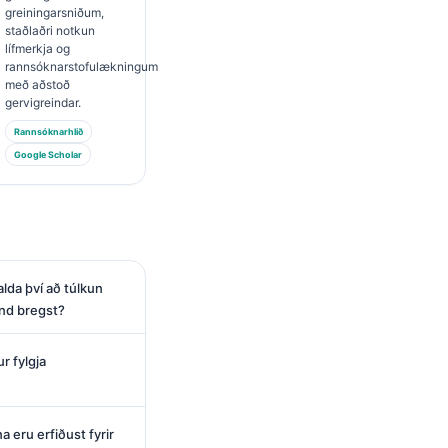
greiningarsniðum,
staðlaðri notkun
lífmerkja og
rannsóknarstofulækningum
með aðstoð
gervigreindar.
Rannsóknarhlið
Google Scholar
da því að túlkun
nd bregst?
 fylgja
 eru erfiðust fyrir