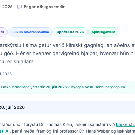
íl 2026
Engar athugasemdir
ufu
Túlkun blóðrannsókna
Uppfærsla 2026
Sjúklingavænt
skýrslu í síma getur verið klínískt gagnleg, en aðeins 
 góð. Hér er hvenær gervigreind hjálpar, hvenær hún h
u er snjallara.
íl 2026
 Læknisfræðilega yfirfarið:
20. júlí 2026
✅ Byggt á bestu sönnunargögnum
20. júlí 2026
krifaður undir forystu
Dr. Thomas Klein, læknir
í samstarfi við
Læknisfr
ti AI
, þar á meðal framlög frá prófessor Dr. Hans Weber og læknisfr