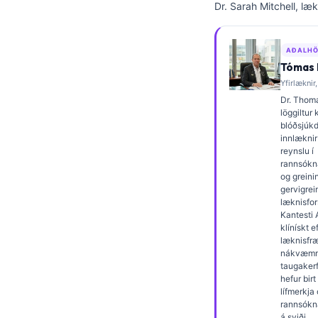
Dr. Sarah Mitchell, læk
Frysk
Esperanto
AÐALHÖ
Беларуская мова
Tómas K
Yfirlæknir,
Татар теле
Dr. Thoma
Кыргызча
löggiltur 
blóðsjúk
ئۇيغۇرچە
innlæknir
reynslu í
Cebuano
rannsókn
og grein
Basa Jawa
gervigrei
ພາສາລາວ
læknisfors
Kantesti 
Монгол
klínískt e
læknisfr
Afrikaans
nákvæmn
taugakerfi
العربية المغربية
hefur bir
lífmerkja
Occitan
rannsókna
á sviði