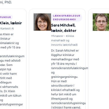
ni, PhD.
LÆKNISFRÆÐILEGUR
FUNDUR
ENDURSKOÐANDI
lein, læknir
Sara Mitchell,
 Kantesti AI
læknir, doktor
s Klein er
Yfirlæknir - Klínísk
klínískur
meinafræði og
dómalæknir og
innvortis læknisfræði
 með yfir 15 ára
Dr. Sarah Mitchell er
löggiltur klínískur
arstofulækningum
meinafræðingur með
ingu með aðstoð
yfir 18 ára reynslu í
ndar. Sem
rannsóknarstofulækningum
tjóri hjá
og
AI veitir hann
greiningargreiningu.
ftirlit með
Hún er með
æðilegum
sérsviðsvottanir í
i sérhannaðs
klínískri efnafræði og
s. Dr. Klein
hefur birt mikið um
t mikið um túlkun
lífmerkjasnið og
 og
rannsóknarstofugreiningu
rstofugreiningar
í klínískri framkvæmd.