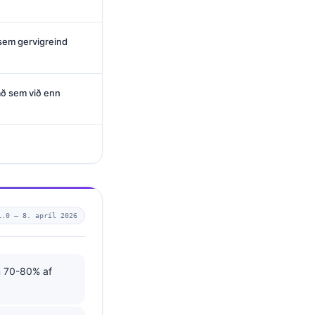
sem gervigreind
að sem við enn
1.0 —
8. apríl 2026
um 70-80% af