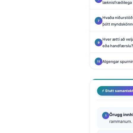
læknisfræðilega
Català
O‘zbekcha
Hvaða niðurstöðu
Українська
þótt myndskönnu
አማርኛ
Hver ætti að ve
Kiswahili
eða handfærslu
ភាសាខ្មែរ
Algengar spurni
ဗမာစာ
ไทย
Tagalog
⚡ Stutt samantek
Tiếng Việt
Bahasa Melayu
മലയാളം
Örugg innh
rammanum.
ಕನ್ನಡ
ગુજરાતી