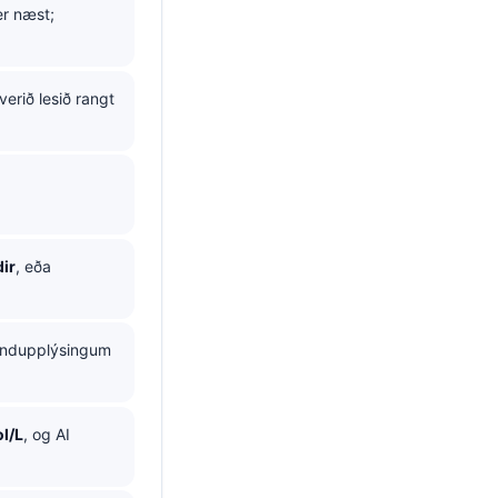
er næst;
verið lesið rangt
dir
, eða
yndupplýsingum
l/L
, og AI