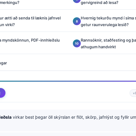
 merkingu?
gervigreind að lesa?
r ætti að senda til læknis jafnvel
Hvernig tekurðu mynd í síma 
n virki?
getur raunverulega lesið?
lja myndskönnun, PDF-innhleðslu
Rannsóknir, staðfesting og þ
?
athugum handvirkt
ngar
t
v
leðsla
virkar best þegar öll skýrslan er flöt, skörp, jafnlýst og fyllir 