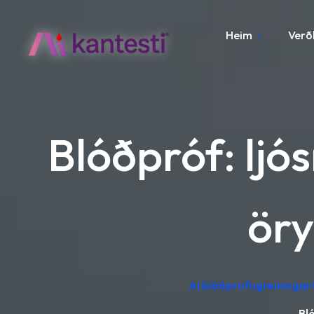
Heim
Verð
Blóðpróf: l
öry
AI blóðprufugreiningar
Bl