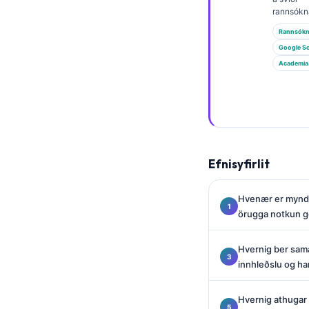
Gàidhlig
rannsókn
Euskara
Rannsókn
Македонски јазик
Google Sc
Academia
Latviešu valoda
Galego
অসমীয়া
සිංහල
سنڌي
Efnisyfirlit
پښتو
Hvenær er mynd í
örugga notkun g
Slovenčina
Hvernig ber sam
Hrvatski
innhleðslu og h
Suomi
Қазақ тілі
Hvernig athugar