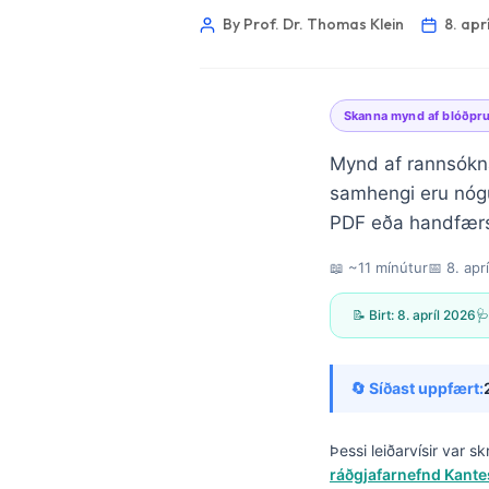
By Prof. Dr. Thomas Klein
8. apr
Skanna mynd af blóðpr
Mynd af rannsóknar
samhengi eru nógu
PDF eða handfærsl
📖 ~11 mínútur
📅
8. apr
📝 Birt:
8. apríl 2026
🩺
🔄 Síðast uppfært:
Norsk bokmål
Þessi leiðarvísir var s
ráðgjafarnefnd Kantes
Ślōnskŏ gŏdka