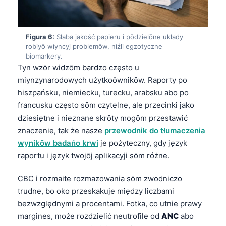
O‘zbekcha
Українська
Figura 6:
Słaba jakość papieru i pōdzielōne układy
አማርኛ
robiyō wiyncyj problemōw, niźli egzotyczne
biomarkery.
Kiswahili
Tyn wzōr widzōm bardzo często u
ភាសាខ្មែរ
miynzynarodowych użytkoŏwnikōw. Raporty po
ဗမာစာ
hiszpańsku, niemiecku, turecku, arabsku abo po
francusku często sōm czytelne, ale przecinki jako
ไทย
dziesiętne i nieznane skrōty mogōm przestawić
Tagalog
znaczenie, tak że nasze
przewodnik do tłumaczenia
Tiếng Việt
wynikōw badańo krwi
je pożyteczny, gdy język
raportu i język twojōj aplikacyji sōm różne.
Bahasa Melayu
മലയാളം
CBC i rozmaite rozmazowania sōm zwodniczo
trudne, bo oko przeskakuje między liczbami
ಕನ್ನಡ
bezwzględnymi a procentami. Fotka, co utnie prawy
ગુજરાતી
margines, może rozdzielić neutrofile od
ANC
abo
தமிழ்