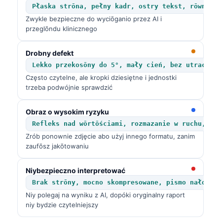
Płaska strōna, pełny kadr, ostry tekst, rōwne d
Zwykle bezpieczne do wyciōganio przez AI i
przeglōndu klinicznego
Drobny defekt
Lekko przekosōny do 5°, mały cień, bez utracony
Często czytelne, ale kropki dziesiętne i jednostki
trzeba podwójnie sprawdzić
Obraz o wysokim ryzyku
Refleks nad wōrtōściami, rozmazanie w ruchu, uc
Zrób ponownie zdjęcie abo użyj innego formatu, zanim
zaufōsz jakōtowaniu
Niybezpieczno interpretować
Brak strōny, mocno skompresowane, pismo nałożōn
Niy polegaj na wyniku z AI, dopóki oryginalny raport
niy bydzie czytelniejszy