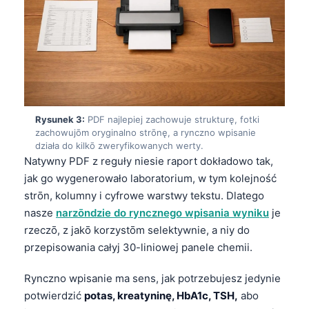
Rysunek 3:
PDF najlepiej zachowuje strukturę, fotki
zachowujōm oryginalno strōnę, a rynczno wpisanie
działa do kilkō zweryfikowanych werty.
Natywny PDF z reguły niesie raport dokładowo tak,
jak go wygenerowało laboratorium, w tym kolejność
strōn, kolumny i cyfrowe warstwy tekstu. Dlatego
nasze
narzōndzie do ryncznego wpisania wyniku
je
rzeczō, z jakō korzystōm selektywnie, a niy do
przepisowania całyj 30-liniowej panele chemii.
Rynczno wpisanie ma sens, jak potrzebujesz jedynie
potwierdzić
potas, kreatyninę, HbA1c, TSH,
abo