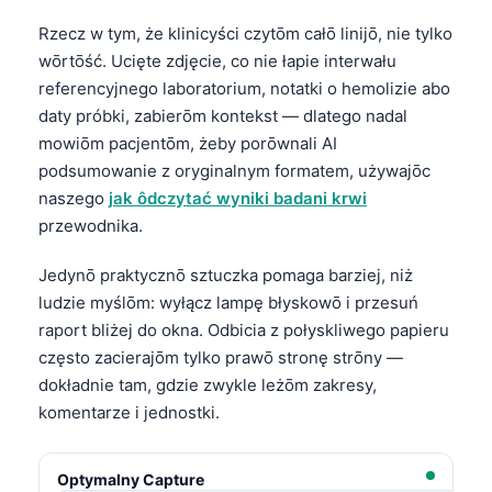
Rzecz w tym, że klinicyści czytōm całō linijō, nie tylko
wōrtōść. Ucięte zdjęcie, co nie łapie interwału
referencyjnego laboratorium, notatki o hemolizie abo
daty próbki, zabierōm kontekst — dlatego nadal
mowiōm pacjentōm, żeby porōwnali AI
podsumowanie z oryginalnym formatem, używajōc
naszego
jak ôdczytać wyniki badani krwi
przewodnika.
Jedynō praktycznō sztuczka pomaga barziej, niż
ludzie myślōm: wyłącz lampę błyskowō i przesuń
raport bliżej do okna. Odbicia z połyskliwego papieru
często zacierajōm tylko prawō stronę strōny —
dokładnie tam, gdzie zwykle leżōm zakresy,
komentarze i jednostki.
Optymalny Capture