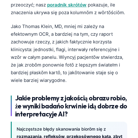
przeoczyć; nasz
poradnik skrótów
pokazuje, ile
znaczenia ukrywa się poza kolumnōm z wōrtōściōm.
Jako Thomas Klein, MD, mniej mi zależy na
efektownym OCR, a bardziej na tym, czy raport
zachowuje rzeczy, z jakich faktycznie korzysta
klinicysta: jednostki, flagi, interwały referencyjne i
wzōr w całym panelu. Wiyncyj pacjentōw stwierdza,
że jak zrobōm ponownie fotō z lepszym światełm i
bardziej płaskōm kartō, to jakōtowanie staje się o
wiele barziej wiarygodne.
Jakie problemy z jakością obrazu robio,
że wyniki badańo krwi nie idą dobrze do
interpretacyje AI?
Najczęstsze błędy skanowania biorōm się z
rozmazania, refleksōw, przekosōwnego kąta, zbyt