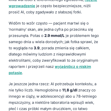
wprowadzenie
je często bezpieczniejsze, niźli
prosić AI, coby zgadywało z słabszej fotki.
Widōm to wzōr często — pacjent martwi się o
'normalny' skan, ale jedna cyfra po przecinku się
przesunęła. Potas o
2.9 mmol/L
je problemem tego
samego dnia u wiela dorosłych; jak fotka sprawi, że
to wygląda na
3.9
, porada zmienia się całkiem,
dlatego mówimy ludziom z nieprawidłowymi
elektrolitami, coby zweryfikowali to ze oryginalnym
raportem i przejrzeli nasz
wyjaśniōcz o niskim
potasie
.
Je jeszcze jedna rzecz: AI potrzebuje kontekstu, a
nie tylko liczb. Hemoglobina o
11,8 g/dl
znaczy co
innego w ciąży, w adolescencyji abo u 78-letniego
męszczyzny, a niektóre laboratoria wpisujō wiek,
płeć i czas próbki małym druczkiem, co łatwo