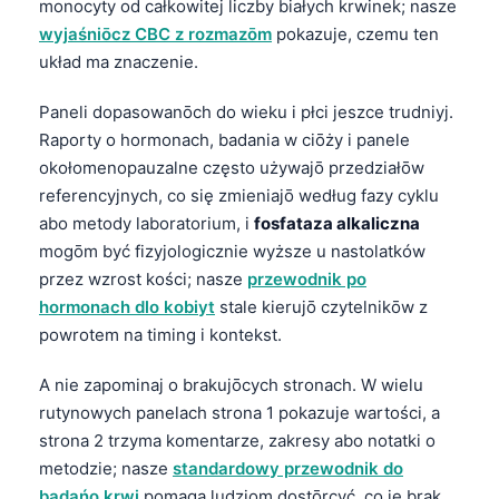
monocyty od całkowitej liczby białych krwinek; nasze
తెలుగు
wyjaśniōcz CBC z rozmazōm
pokazuje, czemu ten
układ ma znaczenie.
मराठी
اردو
Paneli dopasowanōch do wieku i płci jeszce trudniyj.
Raporty o hormonach, badania w ciōży i panele
বাংলা
okołomenopauzalne często używajō przedziałōw
Shqip
referencyjnych, co się zmieniajō według fazy cyklu
Magyar
abo metody laboratorium, i
fosfataza alkaliczna
mogōm być fizyjologicznie wyższe u nastolatków
Slovenščina
przez wzrost kości; nasze
przewodnik po
한국어
hormonach dlo kobiyt
stale kierujō czytelnikōw z
Polski
powrotem na timing i kontekst.
Lietuvių kalba
A nie zapominaj o brakujōcych stronach. W wielu
Русский
rutynowych panelach strona 1 pokazuje wartości, a
ქართული
strona 2 trzyma komentarze, zakresy abo notatki o
metodzie; nasze
standardowy przewodnik do
Čeština
badańo krwi
pomaga ludziom dostōrcyć, co je brak,