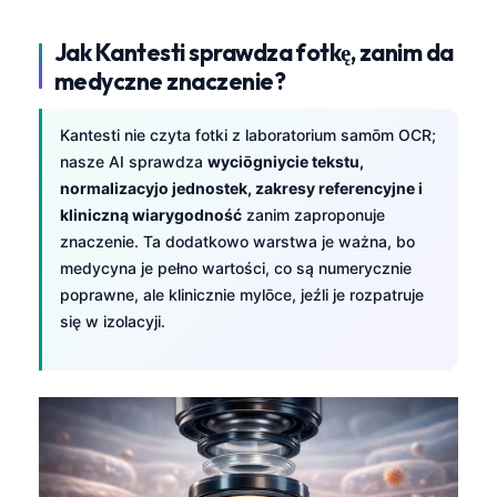
Jak Kantesti sprawdza fotkę, zanim da
medyczne znaczenie?
Kantesti nie czyta fotki z laboratorium samōm OCR;
nasze AI sprawdza
wyciōgniycie tekstu,
normalizacyjo jednostek, zakresy referencyjne i
kliniczną wiarygodność
zanim zaproponuje
znaczenie. Ta dodatkowo warstwa je ważna, bo
medycyna je pełno wartości, co są numerycznie
poprawne, ale klinicznie mylōce, jeźli je rozpatruje
się w izolacyji.