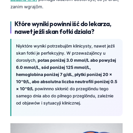
日本語
zanim wgrajōm.
Eesti
Które wyniki powinni iść do lekarza,
Azərbaycan dili
nawet jeźli skan fotki działa?
Bosanski
Svenska
Niyktóre wyniki potrzebujōm klinicysty, nawet jeźli
Српски језик
skan fotki je perfekcyjny. W przeważajōncy u
dorosłych,
potas poniżej 3.0 mmol/L abo powyżej
Íslenska
6.0 mmol/L, sód poniżej 125 mmol/L,
Հայերեն
hemoglobina poniżej 7 g/dL, płytki poniżej 20 ×
Bahasa Indonesia
10^9/L, abo absolutna liczba neutrofili poniżej 0.5
× 10^9/L
powinnno skłonić do przeglōndu tego
हिन्दी
samego dnia abo do pilnego przeglōndu, zależnie
Nederlands
od objawów i sytuacyji klinicznej.
Dansk
Български
فارسی