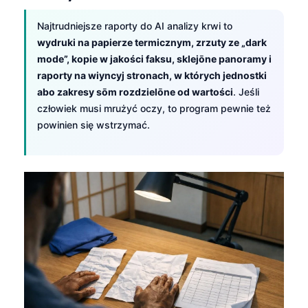
Euskara
Македонски јазик
Najtrudniejsze raporty do AI analizy krwi to
wydruki na papierze termicznym, zrzuty ze „dark
Latviešu valoda
mode”, kopie w jakości faksu, sklejōne panoramy i
Galego
raporty na wiyncyj stronach, w których jednostki
অসমীয়া
abo zakresy sōm rozdzielōne od wartości
. Jeśli
człowiek musi mrużyć oczy, to program pewnie też
සිංහල
powinien się wstrzymać.
سنڌي
پښتو
Slovenčina
Hrvatski
Suomi
Қазақ тілі
Català