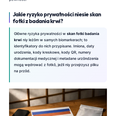
Jakie ryzyko prywatności niesie skan
fotki z badania krwi?
Głōwne ryzyka prywatności w
skan fotki badania
krwi
niy leżōm w samych biomarkerach; to
identyfikatory do nich przypisane. Imiona, daty
urodzenia, kody kreskowe, kody QR, numery
dokumentacji medycznej i metadane urzōndzenia
mogą wędrować z fotkō, jeźli niy przejrzysz pliku
na przōd.