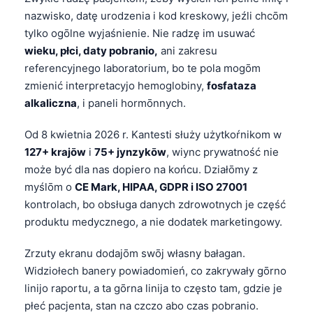
nazwisko, datę urodzenia i kod kreskowy, jeźli chcōm
tylko ogōlne wyjaśnienie. Nie radzę im usuwać
wieku, płci, daty pobranio,
ani zakresu
referencyjnego laboratorium, bo te pola mogōm
zmienić interpretacyjo hemoglobiny,
fosfataza
alkaliczna
, i paneli hormōnnych.
Od 8 kwietnia 2026 r. Kantesti służy użytkoŕnikom w
127+ krajōw
i
75+ jynzykōw
, wiync prywatność nie
może być dla nas dopiero na końcu. Działōmy z
myślōm o
CE Mark, HIPAA, GDPR i ISO 27001
kontrolach, bo obsługa danych zdrowotnych je część
produktu medycznego, a nie dodatek marketingowy.
Zrzuty ekranu dodajōm swōj własny bałagan.
Widziołech banery powiadomień, co zakrywały gōrno
linijo raportu, a ta gōrna linija to często tam, gdzie je
płeć pacjenta, stan na czczo abo czas pobranio.