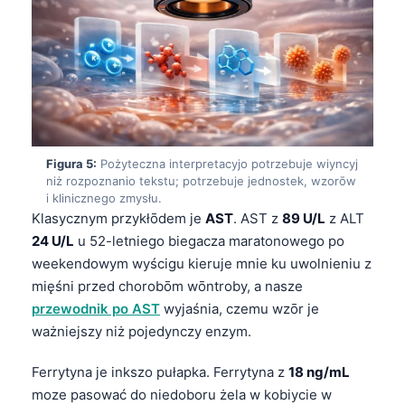
Figura 5:
Pożyteczna interpretacyjo potrzebuje wiyncyj
niż rozpoznanio tekstu; potrzebuje jednostek, wzorōw
i klinicznego zmysłu.
Klasycznym przykłōdem je
AST
. AST z
89 U/L
z ALT
24 U/L
u 52-letniego biegacza maratonowego po
weekendowym wyścigu kieruje mnie ku uwolnieniu z
mięśni przed chorobōm wōntroby, a nasze
przewodnik po AST
wyjaśnia, czemu wzōr je
ważniejszy niż pojedynczy enzym.
Ferrytyna je inkszo pułapka. Ferrytyna z
18 ng/mL
moze pasować do niedoboru żela w kobiycie w