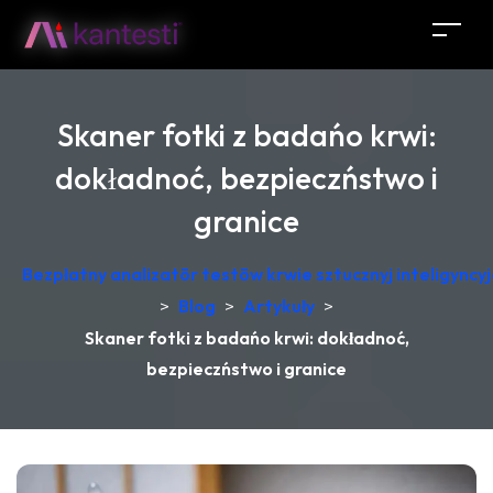
Skaner fotki z badańo krwi:
dokładnoć, bezpieczństwo i
granice
Bezpłatny analizatōr testōw krwie sztucznyj inteligync
>
Blog
>
Artykuły
>
Skaner fotki z badańo krwi: dokładnoć,
bezpieczństwo i granice