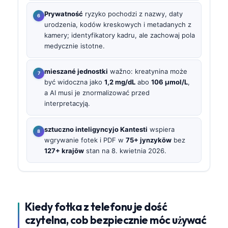
Prywatność
ryzyko pochodzi z nazwy, daty
urodzenia, kodów kreskowych i metadanych z
kamery; identyfikatory kadru, ale zachowaj pola
medycznie istotne.
mieszané jednostki
wažno: kreatynina może
być widoczna jako
1,2 mg/dL
abo
106 µmol/L
,
a AI musi je znormalizować przed
interpretacyją.
sztuczno inteligyncyjo Kantesti
wspiera
wgrywanie fotek i PDF w
75+ jynzykōw
bez
127+ krajōw
stan na 8. kwietnia 2026.
Kiedy fotka z telefonu je dość
czytelna, cob bezpiecznie móc używać