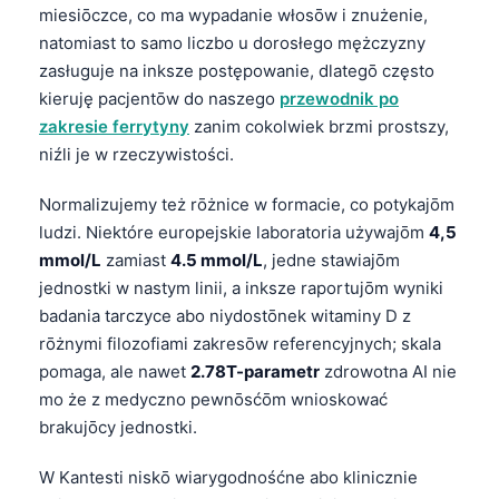
miesiōczce, co ma wypadanie włosōw i znużenie,
natomiast to samo liczbo u dorosłego mężczyzny
zasługuje na inksze postępowanie, dlategō często
kieruję pacjentōw do naszego
przewodnik po
zakresie ferrytyny
zanim cokolwiek brzmi prostszy,
niźli je w rzeczywistości.
Normalizujemy też rōżnice w formacie, co potykajōm
ludzi. Niektóre europejskie laboratoria używajōm
4,5
mmol/L
zamiast
4.5 mmol/L
, jedne stawiajōm
jednostki w nastym linii, a inksze raportujōm wyniki
badania tarczyce abo niydostōnek witaminy D z
rōżnymi filozofiami zakresōw referencyjnych; skala
pomaga, ale nawet
2.78T-parametr
zdrowotna AI nie
mo że z medyczno pewnōsćōm wnioskować
brakujōcy jednostki.
Norsk bokmål
W Kantesti niskō wiarygodnośćne abo klinicznie
Frysk