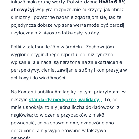
inkszō małą grupę werty. Potwierdzone
HbA1c 6.5%
abo wyżyj
wspiyra rozpoznanie cukrzycy, jak obraz
kliniczny i powtōrne badanie zgadzajōm sie, tak że
pojedyncza dobrze wpisana werta może być bardzij
użytoczna niż nieostro fotka całyj strōny.
Fotki z telefonu leżōm w środbku. Zachowujōm
wyglōnd oryginalnego raportu lepi niż rynczno
wpisanie, ale nadal są narażōne na zniekształcenie
perspektywy, cienie, zawijanie strōny i kompresyja w
aplikacyji do wiadōmości.
Na Kantesti publikujōm logikę za tymi priorytetami w
naszym
standardy medycznej walidacyji
. To, co
mnie uspokaja, to niy jedna liczba dokładowości z
nagłówka; to widzenie przypadkōw z niskō
pewnościō, co są spowolnione, oznaczōne abo
odrzucone, a niy wypolerowane w fałszywō
pewność.