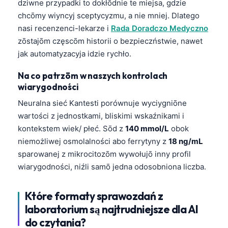
dziwne przypadki to dokłōdnie te miejsa, gdzie
Esperanto
chcōmy wiyncyj sceptycyzmu, a nie mniej. Dlatego
Беларуская мова
nasi recenzenci-lekarze i
Rada Doradczo Medyczno
zōstajōm częscōm historii o bezpieczństwie, nawet
Татар теле
jak automatyzacyja idzie rychło.
Кыргызча
Na co patrzōm w naszych kontrolach
ئۇيغۇرچە
wiarygodności
Cebuano
Neuralna sieć Kantesti porównuje wyciygniōne
Basa Jawa
wartości z jednostkami, bliskimi wskaźnikami i
ພາສາລາວ
kontekstem wiek/ płeć. Sōd z
140 mmol/L
obok
niemożliwej osmolalności abo ferrytyny z
18 ng/mL
Монгол
sparowanej z mikrocitozōm wywołujō inny profil
Afrikaans
wiarygodności, niźli samō jedna odosobniona liczba.
العربية المغربية
Które formaty sprawozdań z
Occitan
laboratorium są najtrudniejsze dla AI
Gàidhlig
do czytania?