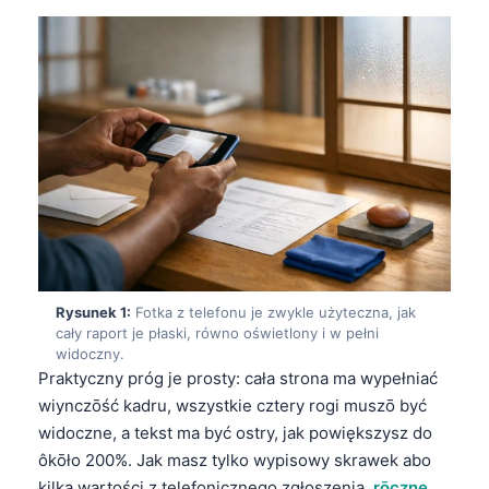
Rysunek 1:
Fotka z telefonu je zwykle użyteczna, jak
cały raport je płaski, równo oświetlony i w pełni
widoczny.
Praktyczny próg je prosty: cała strona ma wypełniać
wiynczōść kadru, wszystkie cztery rogi muszō być
widoczne, a tekst ma być ostry, jak powiększysz do
ôkōło 200%. Jak masz tylko wypisowy skrawek abo
kilka wartości z telefonicznego zgłoszenia,
rōczne