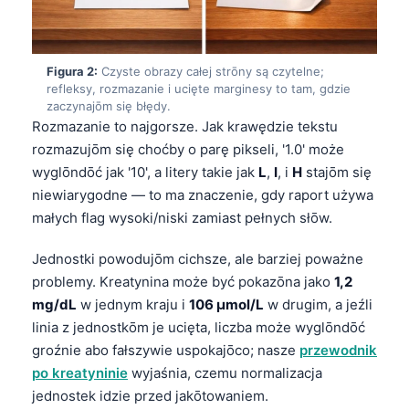
Figura 2:
Czyste obrazy całej strōny są czytelne;
refleksy, rozmazanie i ucięte marginesy to tam, gdzie
zaczynajōm się błędy.
Rozmazanie to najgorsze. Jak krawędzie tekstu
rozmazujōm się choćby o parę pikseli, '1.0' może
wyglōndōć jak '10', a litery takie jak
L
,
I
, i
H
stajōm się
niewiarygodne — to ma znaczenie, gdy raport używa
małych flag wysoki/niski zamiast pełnych słōw.
Jednostki powodujōm cichsze, ale barziej poważne
problemy. Kreatynina może być pokazōna jako
1,2
mg/dL
w jednym kraju i
106 µmol/L
w drugim, a jeźli
linia z jednostkōm je ucięta, liczba może wyglōndōć
groźnie abo fałszywie uspokajōco; nasze
przewodnik
po kreatyninie
wyjaśnia, czemu normalizacja
jednostek idzie przed jakōtowaniem.