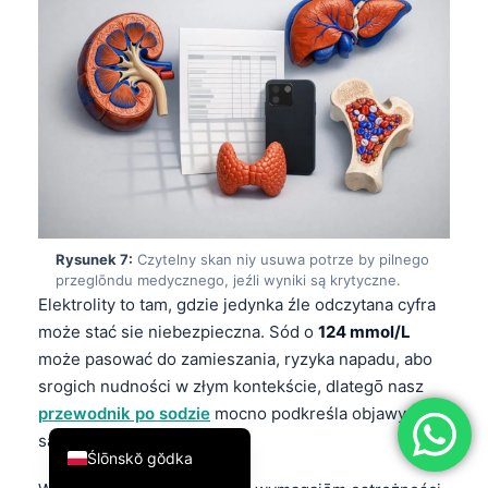
简体中文
Română
Türkçe
Ελληνικά
Português
Español
Italiano
Rysunek 7:
Czytelny skan niy usuwa potrze by pilnego
עִבְרִית
przeglōndu medycznego, jeźli wyniki są krytyczne.
Elektrolity to tam, gdzie jedynka źle odczytana cyfra
Français
może stać sie niebezpieczna. Sód o
124 mmol/L
العربية
może pasować do zamieszania, ryzyka napadu, abo
srogich nudności w złym kontekście, dlategō nasz
Deutsch
przewodnik po sodzie
mocno podkreśla objawy tak
English
samo, jak i próg.
Ślōnskŏ gŏdka