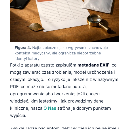
Figura 4:
Najbezpieczniejsze wgrywanie zachowuje
kontekst medyczny, ale ogranicza niepotrzebne
identyfikatory.
Fotki z aparatu często zapisujōm
metadane EXIF
, co
mogą zawierać czas zrobienia, model urzōndzenia i
czasym lokacyjo. To ryzyko je inksze niż w natywnym
PDF, co może niesć metadane autora,
oprogramowania abo tworzenia; jeźli chcesz
wiedzieć, kim jesteśmy i jak prowadzimy dane
kliniczne, nasza
Ô Nas
strōna je dobrym punktem
wyjścia.
Zwykle radzę pacjentom, żeby wycieli ich pełne imię i