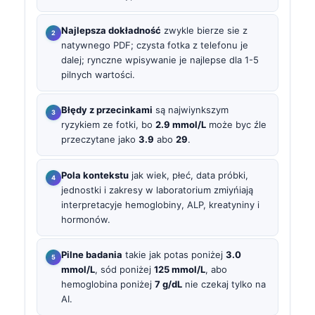
Najlepsza dokładność
zwykle bierze sie z
natywnego PDF; czysta fotka z telefonu je
dalej; rynczne wpisywanie je najlepse dla 1-5
pilnych wartości.
Błędy z przecinkami
są najwiynkszym
ryzykiem ze fotki, bo
2.9 mmol/L
może byc źle
przeczytane jako
3.9
abo
29
.
Pola kontekstu
jak wiek, płeć, data próbki,
jednostki i zakresy w laboratorium zmiyńiają
interpretacyje hemoglobiny, ALP, kreatyniny i
hormonów.
Pilne badania
takie jak potas poniżej
3.0
mmol/L
, sód poniżej
125 mmol/L
, abo
hemoglobina poniżej
7 g/dL
nie czekaj tylko na
AI.