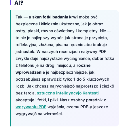
AI?
Tak — a
skan fotki badania krwi
może być
bezpieczne i klinicznie użyteczne, jak je obraz
ostry, płaski, równo oświetlony i kompletny. Nie —
to nie je najlepszy wybór, jak strona je przycięta,
refleksyjna, złożona, pisana ręcznie abo brakuje
jednostek. W naszych recenzjach natywny PDF
zwykle daje najczystsze wyciagniōńce, dobōr fotka
z telefonu je na drógi miejscu, a
rōczne
wprowadzenie
je najbezpieczniejsze, jak
potrzebujesz sprawdzić tylko 1 do 5 kluczowych
liczb. Jak chcesz najrychlejszō najprostszo ścieżkō
bez tarcia,
sztuczno inteligyncyjo Kantesti
akceptuje i fotki, i pliki. Nasz osobny poradnik o
wgrywaniu PDF
wyjaśnia, czemu PDF-y jeszcze
wygrywajō na wierności.