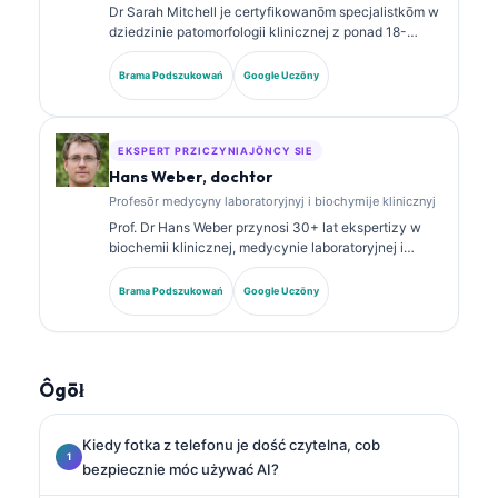
Dr Sarah Mitchell je certyfikowanōm specjalistkōm w
dziedzinie patomorfologii klinicznej z ponad 18-
letnim staŜōm w medycynie laboratoryjnej i analizie
diagnostycznej. Ma specjalistyczne certyfikaty z
Brama Podszukowań
Google Uczōny
chemii klinicznej i publikowała szeroko na temat
panelōw biomarkerów i analizy laboratoryjnej w
praktyce klinicznej.
EKSPERT PRZICZYNIAJŌNCY SIE
Hans Weber, dochtor
Profesōr medycyny laboratoryjnyj i biochymije klinicznyj
Prof. Dr Hans Weber przynosi 30+ lat ekspertizy w
biochemii klinicznej, medycynie laboratoryjnej i
badaniach nad biomarkerami. Były Prezes
Niemieckiego Towarzystwa Chemii Klinicznej,
Brama Podszukowań
Google Uczōny
specjalizuje się w analizie paneli diagnostycznych,
standaryzacyji biomarkerów i medycynie
laboratoryjnej wspieranej AI.
Ôgōł
Kiedy fotka z telefonu je dość czytelna, cob
bezpiecznie móc używać AI?