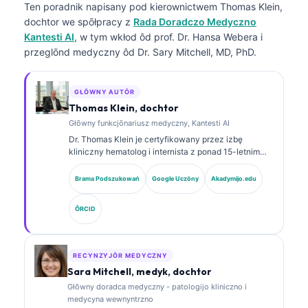
Ten poradnik napisany pod kierownictwem
Thomas Klein,
dochtor
we spōłpracy z
Rada Doradczo Medyczno
Kantesti AI
, w tym wkłod ôd prof. Dr. Hansa Webera i
przeglōnd medyczny ôd Dr. Sary Mitchell, MD, PhD.
GŁŌWNY AUTŌR
Thomas Klein, dochtor
Głōwny funkcjōnariusz medyczny, Kantesti AI
Dr. Thomas Klein je certyfikowany przez izbę
kliniczny hematolog i internista z ponad 15-letnim
doświadczeniem w medycynie laboratoryjnej i
analizie klinicznej wspieranej sztuczną inteligencją.
Brama Podszukowań
Google Uczōny
Akadymijo.edu
Jako Chief Medical Officer w Kantesti AI sprawuje
kliniczny nadzór nad medycznom poprawnościom
ÔRCID
wytwornego sieci neuronowej. Dr. Klein publikował
obszernie na temat interpretacyje biomarkerów i
diagnostyki laboratoryjnej w dziedzinie medycyny
laboratoryjnej.
RECYNZYJŌR MEDYCZNY
Sara Mitchell, medyk, dochtor
Głōwny doradca medyczny - patologijo kliniczno i
medycyna wewnyntrzno