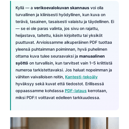
Kyllä — a
verikoevalokuvan skannaus
voi olla
turvallinen ja kliinisesti hyödyllinen, kun kuva on
terävä, tasainen, tasaisesti valaistu ja täydellinen. Ei
— se ei ole paras valinta, jos sivu on rajattu,
heijastava, taitettu, käsin kirjoitettu tai yksiköt
puuttuvat. Arvioissamme alkuperäinen PDF tuottaa
yleensä puhtaimman poiminnan, hyvä puhelimen
ottama kuva tulee seuraavaksi ja
manuaalinen
syöttö
on turvallisin, kun tarvitset vain 1–5 kriittistä
numeroa tarkistettavaksi. Jos haluat nopeimman ja
vähiten vaivalloisen reitin,
Kantesti-tekoäly
hyväksyy sekä kuvat että tiedostot. Erillisessä
oppaassamme kohdassa
PDF-lataus
kerrotaan,
miksi PDF:t voittavat edelleen tarkkuudessa.