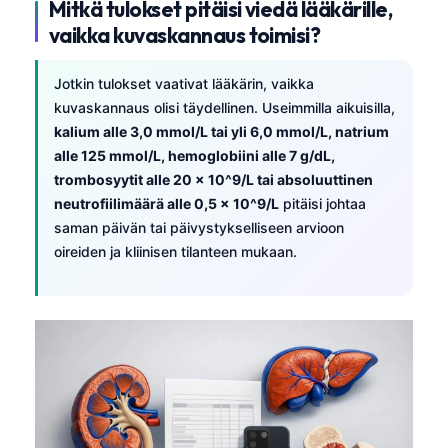
Mitkä tulokset pitäisi viedä lääkärille,
日本語
vaikka kuvaskannaus toimisi?
Eesti
Azərbaycan dili
Jotkin tulokset vaativat lääkärin, vaikka
kuvaskannaus olisi täydellinen. Useimmilla aikuisilla,
Bosanski
kalium alle 3,0 mmol/L tai yli 6,0 mmol/L, natrium
Svenska
alle 125 mmol/L, hemoglobiini alle 7 g/dL,
Српски језик
trombosyytit alle 20 × 10^9/L tai absoluuttinen
neutrofiilimäärä alle 0,5 × 10^9/L
pitäisi johtaa
Íslenska
saman päivän tai päivystykselliseen arvioon
Հայերեն
oireiden ja kliinisen tilanteen mukaan.
Bahasa Indonesia
हिन्दी
Nederlands
Dansk
Български
فارسی