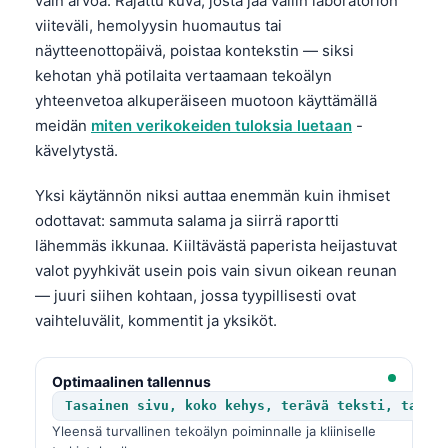
vain arvoa. Rajattu kuva, josta jää väliin laboratorion
viiteväli, hemolyysin huomautus tai
näytteenottopäivä, poistaa kontekstin — siksi
kehotan yhä potilaita vertaamaan tekoälyn
yhteenvetoa alkuperäiseen muotoon käyttämällä
meidän
miten verikokeiden tuloksia luetaan
-
kävelytystä.
Yksi käytännön niksi auttaa enemmän kuin ihmiset
odottavat: sammuta salama ja siirrä raportti
lähemmäs ikkunaa. Kiiltävästä paperista heijastuvat
valot pyyhkivät usein pois vain sivun oikean reunan
— juuri siihen kohtaan, jossa tyypillisesti ovat
vaihteluvälit, kommentit ja yksiköt.
Optimaalinen tallennus
Tasainen sivu, koko kehys, terävä teksti, tasai
Yleensä turvallinen tekoälyn poiminnalle ja kliiniselle