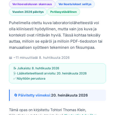
Verikoevalokuvan skannaus
Verikoetulokset selitys
Vuoden 2026 päivitys
Potilasystävällinen
Puhelimella otettu kuva laboratoriolähetteestä voi
olla kliinisesti hyödyllinen, mutta vain jos kuva ja
konteksti ovat riittävän hyviä. Tässä kohtaa tekoäly
auttaa, milloin se epäröi ja milloin PDF-tiedoston tai
manuaalisen syötteen tekeminen on fiksumpaa.
📖 ~11 minuuttia
📅
8. huhtikuuta 2026
📝 Julkaistu:
8. huhtikuuta 2026
🩺 Lääketieteellisesti arvioitu:
20. heinäkuuta 2026
✅ Näyttöön perustuva
🔄 Päivitetty viimeksi:
20. heinäkuuta 2026
Tämä opas on kirjoitettu
Tohtori Thomas Klein,