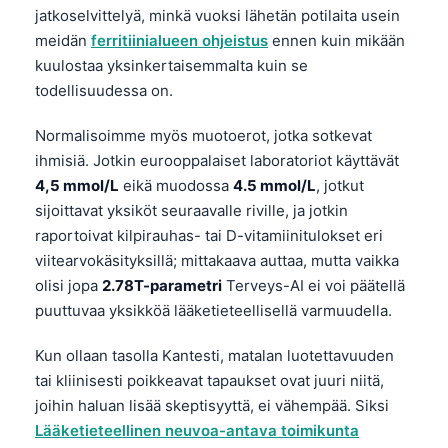
jatkoselvittelyä, minkä vuoksi lähetän potilaita usein
meidän
ferritiinialueen ohjeistus
ennen kuin mikään
kuulostaa yksinkertaisemmalta kuin se
todellisuudessa on.
Normalisoimme myös muotoerot, jotka sotkevat
ihmisiä. Jotkin eurooppalaiset laboratoriot käyttävät
4,5 mmol/L
eikä muodossa
4.5 mmol/L
, jotkut
sijoittavat yksiköt seuraavalle riville, ja jotkin
raportoivat kilpirauhas- tai D-vitamiinitulokset eri
viitearvokäsityksillä; mittakaava auttaa, mutta vaikka
olisi jopa
2.78T-parametri
Terveys-AI ei voi päätellä
puuttuvaa yksikköä lääketieteellisellä varmuudella.
Kun ollaan tasolla Kantesti, matalan luotettavuuden
tai kliinisesti poikkeavat tapaukset ovat juuri niitä,
Norsk bokmål
joihin haluan lisää skeptisyyttä, ei vähempää. Siksi
Lääketieteellinen neuvoa-antava toimikunta
Ślōnskŏ gŏdka