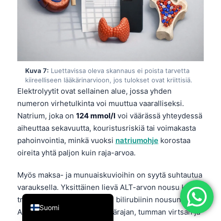
简体中文
Română
Türkçe
Ελληνικά
Kuva 7:
Luettavissa oleva skannaus ei poista tarvetta
Português
kiireelliseen lääkärinarvioon, jos tulokset ovat kriittisiä.
Elektrolyytit ovat sellainen alue, jossa yhden
Español
numeron virhetulkinta voi muuttua vaaralliseksi.
Italiano
Natrium, joka on
124 mmol/l
voi väärässä yhteydessä
עִבְרִית
aiheuttaa sekavuutta, kouristusriskiä tai voimakasta
pahoinvointia, minkä vuoksi
natriumohje
korostaa
Français
oireita yhtä paljon kuin raja-arvoa.
العربية
Myös maksa- ja munuaiskuvioihin on syytä suhtautua
Deutsch
varauksella. Yksittäinen lievä ALT-arvon nousu kovan
English
treenin jälkeen on yksi asia; bilirubiinin nousun,
Suomi
ALT:n ollessa yli
3 kertaa
ylärajan, tumman virtsan ja