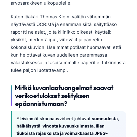
arvosarakkeen ulkopuolelle.
Kuten lääkäri Thomas Klein, välitän vähemmän
näyttävästä OCR:stä ja enemmän siitä, säilyttääkö
raportti ne asiat, joita kliinikko oikeasti käyttää:
yksiköt, merkintäliput, viitevälit ja paneelin
kokonaiskuvion. Useimmat potilaat huomaavat, että
kun he ottavat kuvan uudelleen paremmassa
valaistuksessa ja tasaisemmalle paperille, tulkinnasta
tulee paljon luotettavampi.
Mitkä kuvanlaatuongelmat saavat
verikoetulokset selityksen
epäonnistumaan?
Yleisimmät skannausvirheet johtuvat
sumeudesta,
häikäisystä, vinosta kuvauskulmasta, liian
tiukoista rajauksista ja voimakkaasta JPEG-