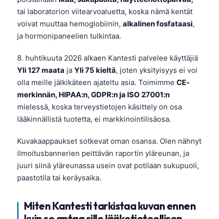
tai laboratorion viitearvoaluetta, koska nämä kentät
voivat muuttaa hemoglobiinin,
alkalinen fosfataasi
,
ja hormonipaneelien tulkintaa.
8. huhtikuuta 2026 alkaen Kantesti palvelee käyttäjiä
Yli 127 maata
ja
Yli 75 kieltä
, joten yksityisyys ei voi
olla meille jälkikäteen ajateltu asia. Toimimme
CE-
merkinnän, HIPAA:n, GDPR:n ja ISO 27001:n
mielessä, koska terveystietojen käsittely on osa
lääkinnällistä tuotetta, ei markkinointilisäosa.
Kuvakaappaukset sotkevat oman osansa. Olen nähnyt
ilmoitusbannerien peittävän raportin yläreunan, ja
juuri siinä yläreunassa usein ovat potilaan sukupuoli,
paastotila tai keräysaika.
Miten Kantesti tarkistaa kuvan ennen
kuin se antaa sille lääketieteellisen