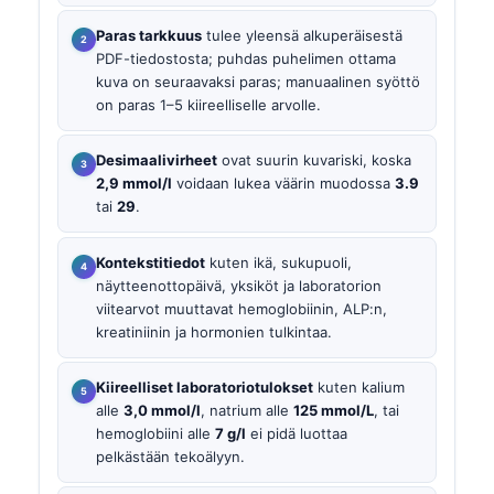
Paras tarkkuus
tulee yleensä alkuperäisestä
PDF-tiedostosta; puhdas puhelimen ottama
kuva on seuraavaksi paras; manuaalinen syöttö
on paras 1–5 kiireelliselle arvolle.
Desimaalivirheet
ovat suurin kuvariski, koska
2,9 mmol/l
voidaan lukea väärin muodossa
3.9
tai
29
.
Kontekstitiedot
kuten ikä, sukupuoli,
näytteenottopäivä, yksiköt ja laboratorion
viitearvot muuttavat hemoglobiinin, ALP:n,
kreatiniinin ja hormonien tulkintaa.
Kiireelliset laboratoriotulokset
kuten kalium
alle
3,0 mmol/l
, natrium alle
125 mmol/L
, tai
hemoglobiini alle
7 g/l
ei pidä luottaa
pelkästään tekoälyyn.