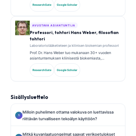
analyysistä. Hänellä on erikoistason sertifikaatit
ResearchGate
Google Scholar
kliinisen kemian alalta, ja hän on julkaissut laajasti
biomarkkeripaneeleista ja laboratoriotutkimusten
analyysistä kliinisessä käytännössä.
AVUSTAVA ASIANTUNTIJA
Professori, tohtori Hans Weber, filosofian
tohtori
Laboratoriolääketieteen ja kliinisen biokemian professori
Prof. Dr. Hans Weber tuo mukanaan 30+ vuoden
asiantuntemuksen kliinisestä biokemiasta,
laboratoriolääketieteestä ja
biomarkkeritutkimuksesta. Hän oli aiemmin Saksan
ResearchGate
Google Scholar
kliinisen kemian seuran (German Society for Clinical
Chemistry) presidentti, ja hän erikoistuu diagnostisten
paneelien analyysiin, biomarkkereiden
standardointiin sekä tekoälyavusteiseen
Sisällysluettelo
laboratoriolääketieteeseen.
Milloin puhelimen ottama valokuva on luettavissa
riittävän turvalliseen tekoälyn käyttöön?
Mitkä kuvanlaatuongelmat saavat verikoetulokset