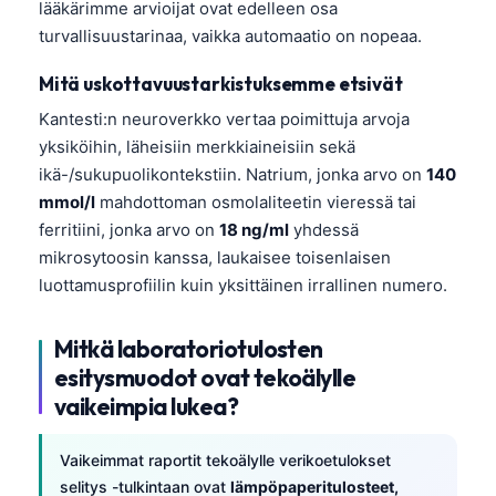
lääkärimme arvioijat ovat edelleen osa
Frysk
turvallisuustarinaa, vaikka automaatio on nopeaa.
Esperanto
Mitä uskottavuustarkistuksemme etsivät
Беларуская мова
Kantesti:n neuroverkko vertaa poimittuja arvoja
Татар теле
yksiköihin, läheisiin merkkiaineisiin sekä
Кыргызча
ikä-/sukupuolikontekstiin. Natrium, jonka arvo on
140
mmol/l
mahdottoman osmolaliteetin vieressä tai
ئۇيغۇرچە
ferritiini, jonka arvo on
18 ng/ml
yhdessä
Cebuano
mikrosytoosin kanssa, laukaisee toisenlaisen
Basa Jawa
luottamusprofiilin kuin yksittäinen irrallinen numero.
ພາສາລາວ
Mitkä laboratoriotulosten
Монгол
esitysmuodot ovat tekoälylle
Afrikaans
vaikeimpia lukea?
العربية المغربية
Vaikeimmat raportit tekoälylle verikoetulokset
Occitan
selitys -tulkintaan ovat
lämpöpaperitulosteet,