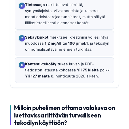
Tietosuoja
riskit tulevat nimistä,
syntymäajoista, viivakoodeista ja kameran
metatiedoista; rajaa tunnisteet, mutta säilytä
lääketieteellisesti olennaiset kentät.
Sekayksiköt
merkitsee: kreatiniini voi esiintyä
muodossa
1,2 mg/dl
tai
106 µmol/l
, ja tekoälyn
on normalisoitava ne ennen tulkintaa.
Kantesti-tekoäly
tukee kuvan ja PDF-
tiedoston latausta kohdassa
Yli 75 kieltä
poikki
Yli 127 maata
8. huhtikuuta 2026 alkaen.
Milloin puhelimen ottama valokuva on
luettavissa riittävän turvalliseen
tekoälyn käyttöön?