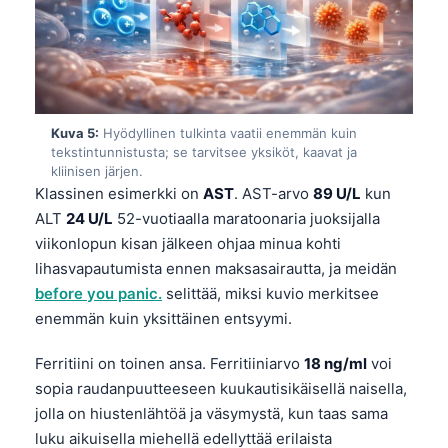
Kuva 5:
Hyödyllinen tulkinta vaatii enemmän kuin
tekstintunnistusta; se tarvitsee yksiköt, kaavat ja
kliinisen järjen.
Klassinen esimerkki on
AST
. AST-arvo
89 U/L
kun
ALT
24 U/L
52-vuotiaalla maratoonaria juoksijalla
viikonlopun kisan jälkeen ohjaa minua kohti
lihasvapautumista ennen maksasairautta, ja meidän
before you panic.
selittää, miksi kuvio merkitsee
enemmän kuin yksittäinen entsyymi.
Ferritiini on toinen ansa. Ferritiiniarvo
18 ng/ml
voi
sopia raudanpuutteeseen kuukautisikäisellä naisella,
jolla on hiustenlähtöä ja väsymystä, kun taas sama
luku aikuisella miehellä edellyttää erilaista