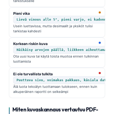
tarkistukselle
Pieni vika
Lievä vinous alle 5°, pieni varjo, ei kadonneit
Usein luettavissa, mutta desimaalit ja yksiköt tulisi
tarkistaa kahdesti
Korkean riskin kuva
Häikäisy arvojen päällä, liikkeen aiheuttama su
Ota uusi kuva tai käytä toista muotoa ennen tulkinnan
luottamista
Ei ole turvallista tulkita
Puuttuva sivu, voimakas pakkaus, käsiala datan 
Älä luota tekoälyn tuottamaan tulokseen, ennen kuin
alkuperäinen raportti on selkeämpi
Miten kuvaskannaus vertautuu PDF-