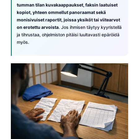
Gàidhlig
tumman tilan kuvakaappaukset, faksin laatuiset
Euskara
kopiot, yhteen ommellut panoraamat sekä
monisivuiset raportit, joissa yksiköt tai viitearvot
Македонски јазик
on erotettu arvoista
. Jos ihmisen täytyy kyyristellä
Latviešu valoda
ja tihrustaa, ohjelmiston pitäisi luultavasti epäröidä
Galego
myös.
অসমীয়া
සිංහල
سنڌي
پښتو
Slovenčina
Hrvatski
Қазақ тілі
Català