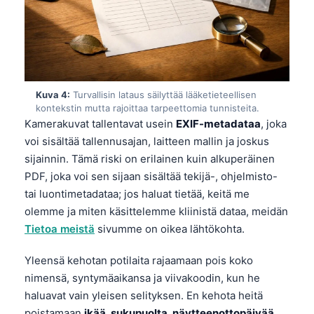
Kuva 4:
Turvallisin lataus säilyttää lääketieteellisen
kontekstin mutta rajoittaa tarpeettomia tunnisteita.
Kamerakuvat tallentavat usein
EXIF-metadataa
, joka
voi sisältää tallennusajan, laitteen mallin ja joskus
sijainnin. Tämä riski on erilainen kuin alkuperäinen
PDF, joka voi sen sijaan sisältää tekijä-, ohjelmisto-
tai luontimetadataa; jos haluat tietää, keitä me
olemme ja miten käsittelemme kliinistä dataa, meidän
Tietoa meistä
sivumme on oikea lähtökohta.
Yleensä kehotan potilaita rajaamaan pois koko
nimensä, syntymäaikansa ja viivakoodin, kun he
haluavat vain yleisen selityksen. En kehota heitä
poistamaan
ikää, sukupuolta, näytteenottopäivää,