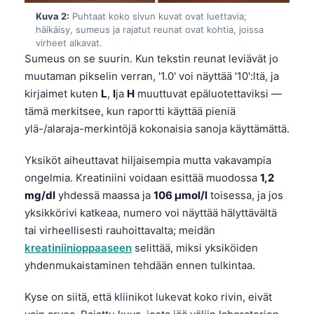
Kuva 2:
Puhtaat koko sivun kuvat ovat luettavia;
häikäisy, sumeus ja rajatut reunat ovat kohtia, joissa
virheet alkavat.
Sumeus on se suurin. Kun tekstin reunat leviävät jo
muutaman pikselin verran, '1.0' voi näyttää '10':ltä, ja
kirjaimet kuten
L
,
I
ja
H
muuttuvat epäluotettaviksi —
tämä merkitsee, kun raportti käyttää pieniä
ylä-/alaraja-merkintöjä kokonaisia sanoja käyttämättä.
Yksiköt aiheuttavat hiljaisempia mutta vakavampia
ongelmia. Kreatiniini voidaan esittää muodossa
1,2
mg/dl
yhdessä maassa ja
106 µmol/l
toisessa, ja jos
yksikkörivi katkeaa, numero voi näyttää hälyttävältä
tai virheellisesti rauhoittavalta; meidän
kreatiniinioppaaseen
selittää, miksi yksiköiden
yhdenmukaistaminen tehdään ennen tulkintaa.
Kyse on siitä, että kliinikot lukevat koko rivin, eivät