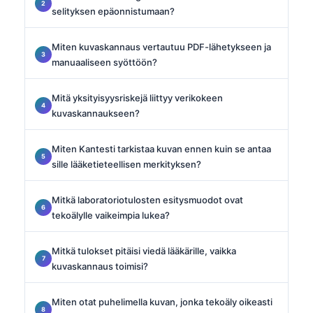
selityksen epäonnistumaan?
Miten kuvaskannaus vertautuu PDF-lähetykseen ja
manuaaliseen syöttöön?
Mitä yksityisyysriskejä liittyy verikokeen
kuvaskannaukseen?
Miten Kantesti tarkistaa kuvan ennen kuin se antaa
sille lääketieteellisen merkityksen?
Mitkä laboratoriotulosten esitysmuodot ovat
tekoälylle vaikeimpia lukea?
Mitkä tulokset pitäisi viedä lääkärille, vaikka
kuvaskannaus toimisi?
Miten otat puhelimella kuvan, jonka tekoäly oikeasti