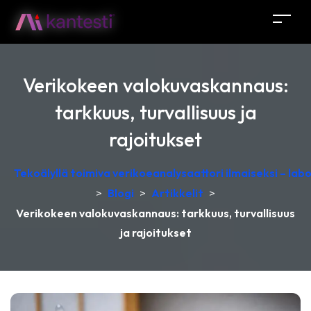
Verikokeen valokuvaskannaus:
tarkkuus, turvallisuus ja
rajoitukset
Tekoälyllä toimiva verikoeanalysaattori ilmaiseksi – lab
>
Blogi
>
Artikkelit
>
Verikokeen valokuvaskannaus: tarkkuus, turvallisuus
ja rajoitukset