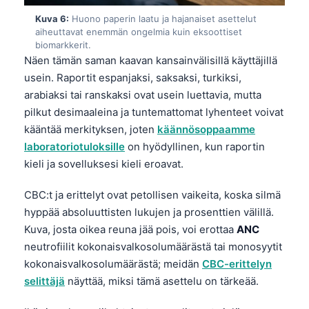
O‘zbekcha
Kuva 6:
Huono paperin laatu ja hajanaiset asettelut
aiheuttavat enemmän ongelmia kuin eksoottiset
Українська
biomarkkerit.
አማርኛ
Näen tämän saman kaavan kansainvälisillä käyttäjillä
usein. Raportit espanjaksi, saksaksi, turkiksi,
Kiswahili
arabiaksi tai ranskaksi ovat usein luettavia, mutta
ភាសាខ្មែរ
pilkut desimaaleina ja tuntemattomat lyhenteet voivat
ဗမာစာ
kääntää merkityksen, joten
käännösoppaamme
laboratoriotuloksille
on hyödyllinen, kun raportin
ไทย
kieli ja sovelluksesi kieli eroavat.
Tagalog
Tiếng Việt
CBC:t ja erittelyt ovat petollisen vaikeita, koska silmä
hyppää absoluuttisten lukujen ja prosenttien välillä.
Bahasa Melayu
Kuva, josta oikea reuna jää pois, voi erottaa
ANC
മലയാളം
neutrofiilit kokonaisvalkosolumäärästä tai monosyytit
ಕನ್ನಡ
kokonaisvalkosolumäärästä; meidän
CBC-erittelyn
selittäjä
näyttää, miksi tämä asettelu on tärkeää.
ગુજરાતી
தமிழ்