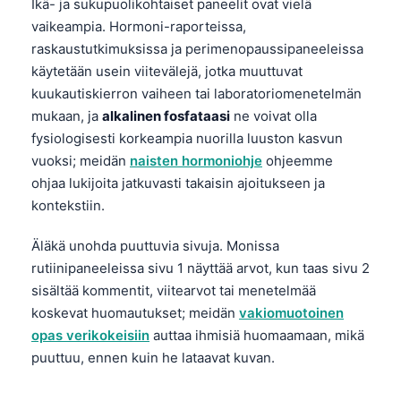
Ikä- ja sukupuolikohtaiset paneelit ovat vielä
vaikeampia. Hormoni-raporteissa,
తెలుగు
raskaustutkimuksissa ja perimenopaussipaneeleissa
मराठी
käytetään usein viitevälejä, jotka muuttuvat
اردو
kuukautiskierron vaiheen tai laboratoriomenetelmän
বাংলা
mukaan, ja
alkalinen fosfataasi
ne voivat olla
fysiologisesti korkeampia nuorilla luuston kasvun
Shqip
vuoksi; meidän
naisten hormoniohje
ohjeemme
Magyar
ohjaa lukijoita jatkuvasti takaisin ajoitukseen ja
Slovenščina
kontekstiin.
한국어
Äläkä unohda puuttuvia sivuja. Monissa
Polski
rutiinipaneeleissa sivu 1 näyttää arvot, kun taas sivu 2
sisältää kommentit, viitearvot tai menetelmää
Lietuvių kalba
koskevat huomautukset; meidän
vakiomuotoinen
Русский
opas verikokeisiin
auttaa ihmisiä huomaamaan, mikä
ქართული
puuttuu, ennen kuin he lataavat kuvan.
Čeština