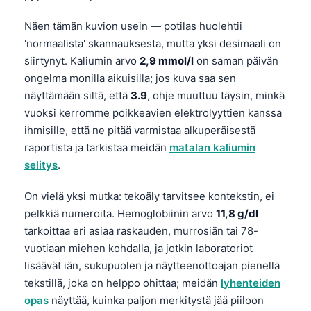
Näen tämän kuvion usein — potilas huolehtii
'normaalista' skannauksesta, mutta yksi desimaali on
siirtynyt. Kaliumin arvo
2,9 mmol/l
on saman päivän
ongelma monilla aikuisilla; jos kuva saa sen
näyttämään siltä, että
3.9
, ohje muuttuu täysin, minkä
vuoksi kerromme poikkeavien elektrolyyttien kanssa
ihmisille, että ne pitää varmistaa alkuperäisestä
raportista ja tarkistaa meidän
matalan kaliumin
selitys
.
On vielä yksi mutka: tekoäly tarvitsee kontekstin, ei
pelkkiä numeroita. Hemoglobiinin arvo
11,8 g/dl
tarkoittaa eri asiaa raskauden, murrosiän tai 78-
vuotiaan miehen kohdalla, ja jotkin laboratoriot
lisäävät iän, sukupuolen ja näytteenottoajan pienellä
tekstillä, joka on helppo ohittaa; meidän
lyhenteiden
opas
näyttää, kuinka paljon merkitystä jää piiloon