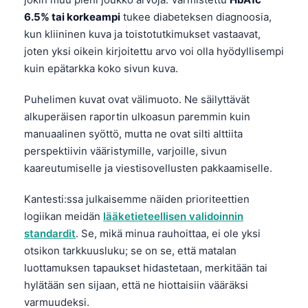
6.5% tai korkeampi
tukee diabeteksen diagnoosia,
kun kliininen kuva ja toistotutkimukset vastaavat,
joten yksi oikein kirjoitettu arvo voi olla hyödyllisempi
kuin epätarkka koko sivun kuva.
Puhelimen kuvat ovat välimuoto. Ne säilyttävät
alkuperäisen raportin ulkoasun paremmin kuin
manuaalinen syöttö, mutta ne ovat silti alttiita
perspektiivin vääristymille, varjoille, sivun
kaareutumiselle ja viestisovellusten pakkaamiselle.
Kantesti:ssa julkaisemme näiden prioriteettien
logiikan meidän
lääketieteellisen validoinnin
standardit
. Se, mikä minua rauhoittaa, ei ole yksi
otsikon tarkkuusluku; se on se, että matalan
luottamuksen tapaukset hidastetaan, merkitään tai
hylätään sen sijaan, että ne hiottaisiin vääräksi
varmuudeksi.