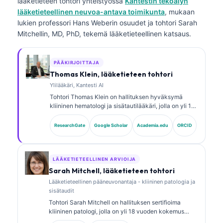
lääketieteen tohtori
yhteistyössä
Kantestin tekoälyn
lääketieteellinen neuvoa-antava toimikunta
, mukaan
lukien professori Hans Weberin osuudet ja tohtori Sarah
Mitchellin, MD, PhD, tekemä lääketieteellinen katsaus.
PÄÄKIRJOITTAJA
Thomas Klein, lääketieteen tohtori
Ylilääkäri, Kantesti AI
Tohtori Thomas Klein on hallituksen hyväksymä
kliininen hematologi ja sisätautilääkäri, jolla on yli 15
vuoden kokemus laboratoriolääketieteestä ja
tekoälyavusteisesta kliinisestä analyysistä.
ResearchGate
Google Scholar
Academia.edu
ORCID
Lääketieteellisena johtajana (Chief Medical Officer)
yrityksessä Kantesti AI hän valvoo kliinisesti
omistusoikeudellisen hermoverkon lääketieteellistä
tarkkuutta. Tohtori Klein on julkaissut laajasti
LÄÄKETIETEELLINEN ARVIOIJA
biomarkkereiden tulkinnasta ja
Sarah Mitchell, lääketieteen tohtori
laboratoriotutkimusten diagnostiikasta
Lääketieteellinen pääneuvonantaja - kliininen patologia ja
laboratoriolääketieteen aiheista.
sisätaudit
Tohtori Sarah Mitchell on hallituksen sertifioima
kliininen patologi, jolla on yli 18 vuoden kokemus
laboratoriolääketieteestä ja diagnostisesta