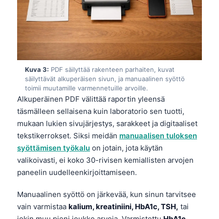
Kuva 3:
PDF säilyttää rakenteen parhaiten, kuvat
säilyttävät alkuperäisen sivun, ja manuaalinen syöttö
toimii muutamille varmennetuille arvoille.
Alkuperäinen PDF välittää raportin yleensä
täsmälleen sellaisena kuin laboratorio sen tuotti,
mukaan lukien sivujärjestys, sarakkeet ja digitaaliset
tekstikerrokset. Siksi meidän
manuaalisen tuloksen
syöttämisen työkalu
on jotain, jota käytän
valikoivasti, ei koko 30-rivisen kemiallisten arvojen
paneelin uudelleenkirjoittamiseen.
Manuaalinen syöttö on järkevää, kun sinun tarvitsee
vain varmistaa
kalium, kreatiniini, HbA1c, TSH,
tai
jokin muu pieni joukko arvoja. Varmistettu
HbA1c