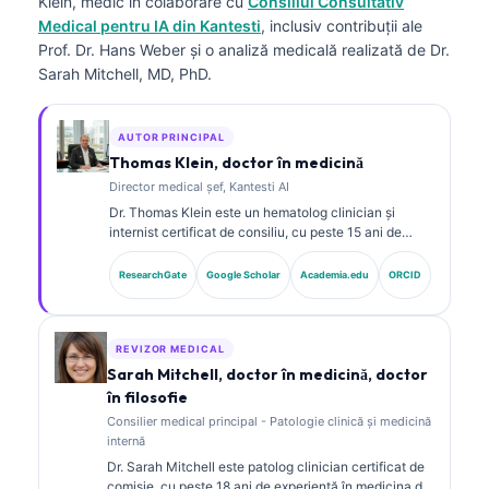
Klein, medic
în colaborare cu
Consiliul Consultativ
Medical pentru IA din Kantesti
, inclusiv contribuții ale
Prof. Dr. Hans Weber și o analiză medicală realizată de Dr.
Sarah Mitchell, MD, PhD.
AUTOR PRINCIPAL
Thomas Klein, doctor în medicină
Director medical șef, Kantesti AI
Dr. Thomas Klein este un hematolog clinician și
internist certificat de consiliu, cu peste 15 ani de
experiență în medicina de laborator și analiză clinică
asistată de AI. În calitate de Chief Medical Officer la
ResearchGate
Google Scholar
Academia.edu
ORCID
Kantesti AI, el asigură supravegherea clinică a
acurateței medicale a rețelei neuronale proprietare.
Dr. Klein a publicat pe larg despre interpretarea
biomarkerilor și diagnosticul de laborator în domeniul
REVIZOR MEDICAL
medicinei de laborator.
Sarah Mitchell, doctor în medicină, doctor
în filosofie
Consilier medical principal - Patologie clinică și medicină
internă
Dr. Sarah Mitchell este patolog clinician certificat de
comisie, cu peste 18 ani de experiență în medicina de