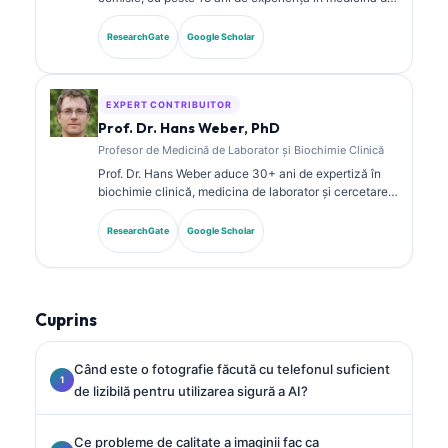
laborator și analiza diagnostică. Deține certificări de
specialitate în chimie clinică și a publicat pe larg
ResearchGate
Google Scholar
despre panouri de biomarkeri și analiza de laborator
în practica clinică.
EXPERT CONTRIBUITOR
Prof. Dr. Hans Weber, PhD
Profesor de Medicină de Laborator și Biochimie Clinică
Prof. Dr. Hans Weber aduce 30+ ani de expertiză în
biochimie clinică, medicina de laborator și cercetarea
biomarkerilor. Fost președinte al Societății Germane
de Chimie Clinică, se specializează în analiza
ResearchGate
Google Scholar
panourilor de diagnostic, standardizarea biomarkerilor
și medicina de laborator asistată de AI.
Cuprins
Când este o fotografie făcută cu telefonul suficient
de lizibilă pentru utilizarea sigură a AI?
Ce probleme de calitate a imaginii fac ca