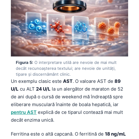
Figura 5:
O interpretare utilă are nevoie de mai mult
decât recunoașterea textului; are nevoie de unități,
tipare și discernământ clinic.
Un exemplu clasic este
AST
. O valoare AST de
89
U/L
cu ALT
24 U/L
la un alergător de maraton de 52
de ani după o cursă de weekend mă îndreaptă spre
eliberare musculară înainte de boala hepatică, iar
pentru AST
explică de ce tiparul contează mai mult
decât enzima unică.
Ferritina este o altă capcană. O ferritină de
18 ng/mL