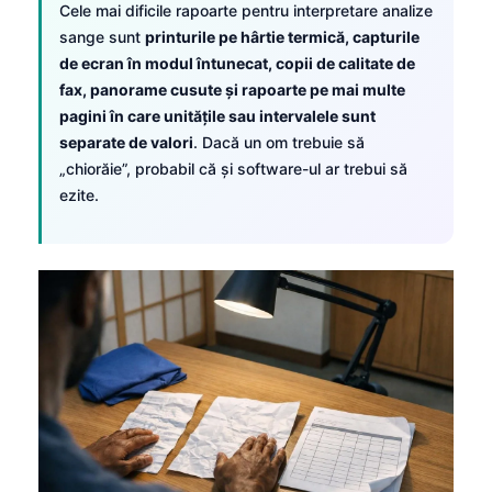
Gàidhlig
Cele mai dificile rapoarte pentru interpretare analize
sange sunt
printurile pe hârtie termică, capturile
Euskara
de ecran în modul întunecat, copii de calitate de
Македонски јазик
fax, panorame cusute și rapoarte pe mai multe
Latviešu valoda
pagini în care unitățile sau intervalele sunt
separate de valori
. Dacă un om trebuie să
Galego
„chiorăie”, probabil că și software-ul ar trebui să
অসমীয়া
ezite.
සිංහල
سنڌي
پښتو
Slovenčina
Hrvatski
Suomi
Қазақ тілі