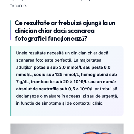
Čeština
încarce.
日本語
Ce rezultate ar trebui să ajungă la un
Eesti
clinician chiar dacă scanarea
Azərbaycan dili
fotografiei funcționează?
Bosanski
Svenska
Unele rezultate necesită un clinician chiar dacă
scanarea foto este perfectă. La majoritatea
Српски језик
adulților,
potasiu sub 3,0 mmol/L sau peste 6,0
Íslenska
mmol/L, sodiu sub 125 mmol/L, hemoglobină sub
7 g/dL, trombocite sub 20 × 10^9/L sau un număr
Հայերեն
absolut de neutrofile sub 0,5 × 10^9/L
ar trebui să
Bahasa Indonesia
declanșeze o evaluare în aceeași zi sau de urgență,
हिन्दी
în funcție de simptome și de contextul clinic.
Nederlands
Dansk
Български