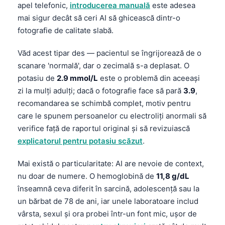
apel telefonic,
introducerea manuală
este adesea
mai sigur decât să ceri AI să ghicească dintr-o
fotografie de calitate slabă.
Văd acest tipar des — pacientul se îngrijorează de o
scanare 'normală', dar o zecimală s-a deplasat. O
potasiu de
2.9 mmol/L
este o problemă din aceeași
zi la mulți adulți; dacă o fotografie face să pară
3.9
,
recomandarea se schimbă complet, motiv pentru
care le spunem persoanelor cu electroliți anormali să
verifice față de raportul original și să revizuiască
explicatorul pentru potasiu scăzut
.
Mai există o particularitate: AI are nevoie de context,
nu doar de numere. O hemoglobină de
11,8 g/dL
înseamnă ceva diferit în sarcină, adolescență sau la
un bărbat de 78 de ani, iar unele laboratoare includ
vârsta, sexul și ora probei într-un font mic, ușor de