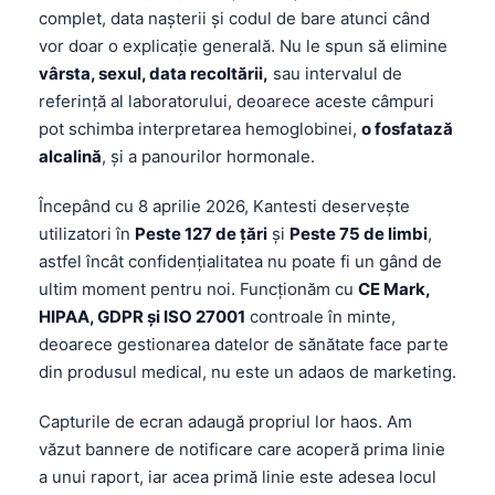
complet, data nașterii și codul de bare atunci când
vor doar o explicație generală. Nu le spun să elimine
vârsta, sexul, data recoltării,
sau intervalul de
referință al laboratorului, deoarece aceste câmpuri
pot schimba interpretarea hemoglobinei,
o fosfatază
alcalină
, și a panourilor hormonale.
Începând cu 8 aprilie 2026, Kantesti deservește
utilizatori în
Peste 127 de țări
şi
Peste 75 de limbi
,
astfel încât confidențialitatea nu poate fi un gând de
ultim moment pentru noi. Funcționăm cu
CE Mark,
HIPAA, GDPR și ISO 27001
controale în minte,
deoarece gestionarea datelor de sănătate face parte
din produsul medical, nu este un adaos de marketing.
Capturile de ecran adaugă propriul lor haos. Am
văzut bannere de notificare care acoperă prima linie
a unui raport, iar acea primă linie este adesea locul