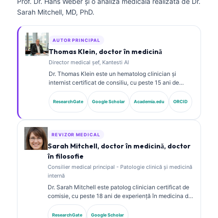
Prof. Dr. Hans Weber și o analiză medicală realizată de Dr.
Sarah Mitchell, MD, PhD.
AUTOR PRINCIPAL
Thomas Klein, doctor în medicină
Director medical șef, Kantesti AI
Dr. Thomas Klein este un hematolog clinician și
internist certificat de consiliu, cu peste 15 ani de
experiență în medicina de laborator și analiză clinică
asistată de AI. În calitate de Chief Medical Officer la
ResearchGate
Google Scholar
Academia.edu
ORCID
Kantesti AI, el asigură supravegherea clinică a
acurateței medicale a rețelei neuronale proprietare.
Dr. Klein a publicat pe larg despre interpretarea
biomarkerilor și diagnosticul de laborator în domeniul
REVIZOR MEDICAL
medicinei de laborator.
Sarah Mitchell, doctor în medicină, doctor
în filosofie
Consilier medical principal - Patologie clinică și medicină
internă
Dr. Sarah Mitchell este patolog clinician certificat de
comisie, cu peste 18 ani de experiență în medicina de
laborator și analiza diagnostică. Deține certificări de
specialitate în chimie clinică și a publicat pe larg
ResearchGate
Google Scholar