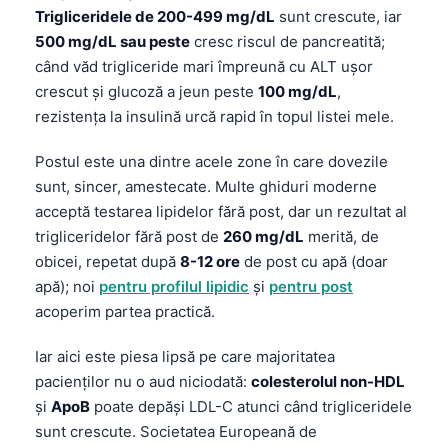
Trigliceridele de 200-499 mg/dL
sunt crescute, iar
500 mg/dL sau peste
cresc riscul de pancreatită;
când văd trigliceride mari împreună cu ALT ușor
crescut și glucoză a jeun peste
100 mg/dL
,
rezistența la insulină urcă rapid în topul listei mele.
Postul este una dintre acele zone în care dovezile
sunt, sincer, amestecate. Multe ghiduri moderne
acceptă testarea lipidelor fără post, dar un rezultat al
trigliceridelor fără post de
260 mg/dL
merită, de
obicei, repetat după
8-12 ore
de post cu apă (doar
apă); noi
pentru profilul lipidic
şi
pentru post
acoperim partea practică.
Iar aici este piesa lipsă pe care majoritatea
pacienților nu o aud niciodată:
colesterolul non-HDL
şi
ApoB
poate depăși LDL-C atunci când trigliceridele
sunt crescute. Societatea Europeană de