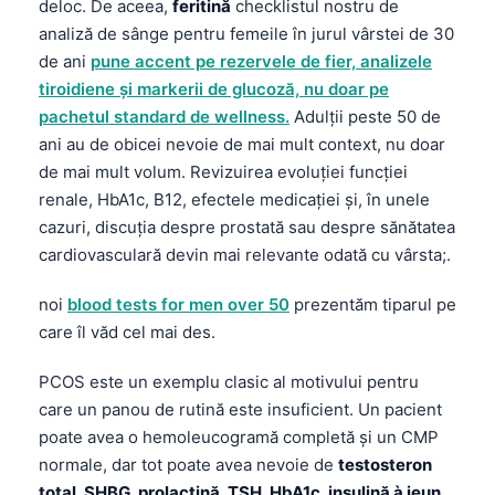
deloc. De aceea,
feritină
checklistul nostru de
Čeština
analiză de sânge pentru femeile în jurul vârstei de 30
日本語
de ani
pune accent pe rezervele de fier, analizele
Eesti
tiroidiene și markerii de glucoză, nu doar pe
pachetul standard de wellness.
Adulții peste 50 de
Azərbaycan dili
ani au de obicei nevoie de mai mult context, nu doar
Bosanski
de mai mult volum. Revizuirea evoluției funcției
Svenska
renale, HbA1c, B12, efectele medicației și, în unele
cazuri, discuția despre prostată sau despre sănătatea
Српски језик
cardiovasculară devin mai relevante odată cu vârsta;.
Íslenska
Հայերեն
noi
blood tests for men over 50
prezentăm tiparul pe
care îl văd cel mai des.
Bahasa Indonesia
हिन्दी
PCOS este un exemplu clasic al motivului pentru
care un panou de rutină este insuficient. Un pacient
Nederlands
poate avea o hemoleucogramă completă și un CMP
Dansk
normale, dar tot poate avea nevoie de
testosteron
Български
total, SHBG, prolactină, TSH, HbA1c, insulină à jeun