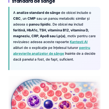
standard de sânge
A
analize standard de sânge
de obicei include o
CBC
, un
CMP
sau un panou metabolic similar și
adesea o
panou lipidic
. De obicei
nu
includ
feritină, HbA1c, TSH, vitamina B12, vitamina D,
magneziu, CRP, ApoB sau Lp(a)
, motiv pentru care
revizuiesc adesea aceste rapoarte
Kantesti AI
alături de o explicație pe înțelesul tuturor
pentru
abrevierile analizelor de sânge
înainte de a decide
dacă panelul a fost, de fapt, suficient.