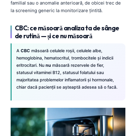
familial sau o anomalie anterioară, de obicei trec de
la screening generic la monitorizare țintită.
CBC: ce măsoară analiza ta de sânge
de rutină — și ce nu măsoară
A
CBC
măsoară celulele roșii, celulele albe,
hemoglobina, hematocritul, trombocitele și indicii
eritrocitari. Nu
nu
măsoară rezervele de fier,
statusul vitaminei B12, statusul folatului sau
majoritatea problemelor inflamatorii și hormonale,
chiar dacă pacienții se așteaptă adesea să o facă.