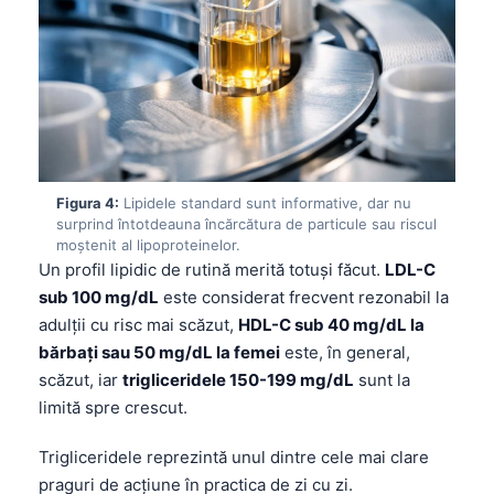
Figura 4:
Lipidele standard sunt informative, dar nu
surprind întotdeauna încărcătura de particule sau riscul
moștenit al lipoproteinelor.
Un profil lipidic de rutină merită totuși făcut.
LDL-C
sub 100 mg/dL
este considerat frecvent rezonabil la
adulții cu risc mai scăzut,
HDL-C sub 40 mg/dL la
bărbați sau 50 mg/dL la femei
este, în general,
scăzut, iar
trigliceridele 150-199 mg/dL
sunt la
limită spre crescut.
Trigliceridele reprezintă unul dintre cele mai clare
praguri de acțiune în practica de zi cu zi.