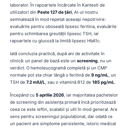
laborator. În rapoartele încărcate în Kantesti de
utilizatori din
Peste 127 de țări
, AI-ul nostru
semnalează în mod repetat aceeași nepotrivire:
evaluările pentru oboseală lipsesc feritina, evaluările
pentru schimbarea greutății lipsesc TSH, iar
rapoartele cu glucoză la limită lipsesc HbA1c.
Iată concluzia practică, după ani de activitate în
clinică: un panel de bază este un
screening
, nu un
verdict. O hemoleucogramă completă și un CMP
normale pot sta chiar lângă o feritină de
9 ng/mL
, un
TSH de
7.2 mIU/L
, sau o vitamină B12 de
185 pg/mL
.
Începând cu
5 aprilie 2026
, iar majoritatea pachetelor
de screening din asistența primară încă prioritizează
ceea ce este ieftin, scalabil și util în mod general. Are
sens pentru screeningul populațional, dar odată ce
un pacient are simptome persistente, istoric medical