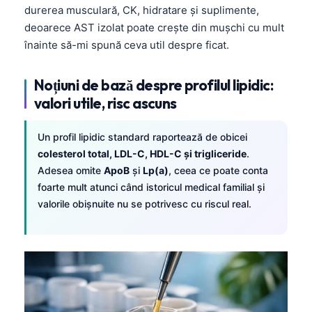
durerea musculară, CK, hidratare și suplimente,
deoarece AST izolat poate crește din mușchi cu mult
înainte să-mi spună ceva util despre ficat.
Noțiuni de bază despre profilul lipidic:
valori utile, risc ascuns
Un profil lipidic standard raportează de obicei
colesterol total, LDL-C, HDL-C și trigliceride
.
Adesea omite
ApoB
şi
Lp(a)
, ceea ce poate conta
foarte mult atunci când istoricul medical familial și
valorile obișnuite nu se potrivesc cu riscul real.