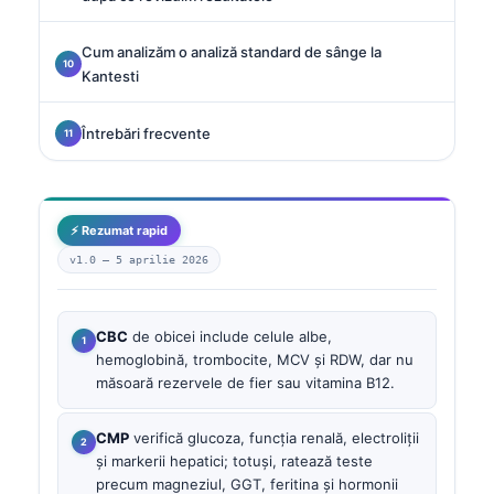
Cum analizăm o analiză standard de sânge la
Kantesti
Întrebări frecvente
⚡ Rezumat rapid
v1.0 —
5 aprilie 2026
CBC
de obicei include celule albe,
hemoglobină, trombocite, MCV și RDW, dar nu
măsoară rezervele de fier sau vitamina B12.
CMP
verifică glucoza, funcția renală, electroliții
și markerii hepatici; totuși, ratează teste
precum magneziul, GGT, feritina și hormonii