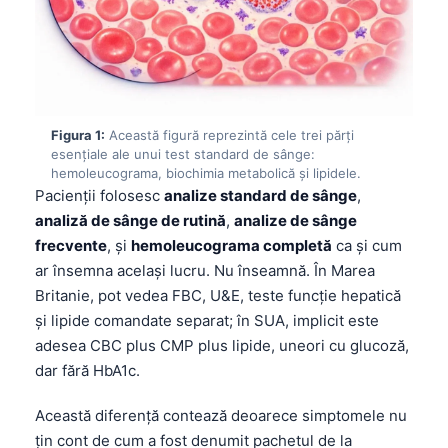
Figura 1:
Această figură reprezintă cele trei părți
esențiale ale unui test standard de sânge:
hemoleucograma, biochimia metabolică și lipidele.
Pacienții folosesc
analize standard de sânge
,
analiză de sânge de rutină
,
analize de sânge
frecvente
, și
hemoleucograma completă
ca și cum
ar însemna același lucru. Nu înseamnă. În Marea
Britanie, pot vedea FBC, U&E, teste funcție hepatică
și lipide comandate separat; în SUA, implicit este
adesea CBC plus CMP plus lipide, uneori cu glucoză,
dar fără HbA1c.
Această diferență contează deoarece simptomele nu
țin cont de cum a fost denumit pachetul de la