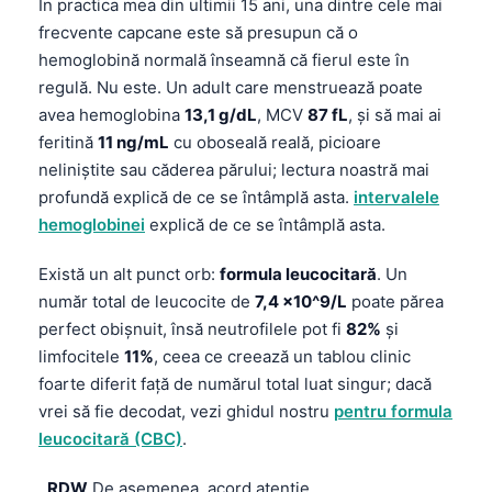
În practica mea din ultimii 15 ani, una dintre cele mai
frecvente capcane este să presupun că o
hemoglobină normală înseamnă că fierul este în
regulă. Nu este. Un adult care menstruează poate
avea hemoglobina
13,1 g/dL
, MCV
87 fL
, și să mai ai
feritină
11 ng/mL
cu oboseală reală, picioare
neliniștite sau căderea părului; lectura noastră mai
profundă explică de ce se întâmplă asta.
intervalele
hemoglobinei
explică de ce se întâmplă asta.
Există un alt punct orb:
formula leucocitară
. Un
număr total de leucocite de
7,4 x10^9/L
poate părea
perfect obișnuit, însă neutrofilele pot fi
82%
și
limfocitele
11%
, ceea ce creează un tablou clinic
foarte diferit față de numărul total luat singur; dacă
vrei să fie decodat, vezi ghidul nostru
pentru formula
leucocitară (CBC)
.
.
RDW
De asemenea, acord atenție.