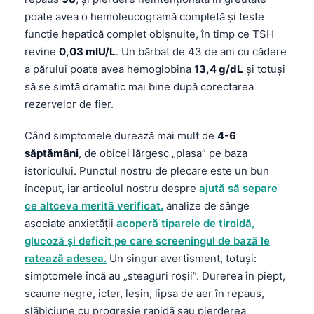
Gàidhlig
poate avea o hemoleucogramă completă și teste
Euskara
funcție hepatică complet obișnuite, în timp ce TSH
Македонски јазик
revine
0,03 mIU/L
. Un bărbat de 43 de ani cu cădere
a părului poate avea hemoglobina
13,4 g/dL
și totuși
Latviešu valoda
să se simtă dramatic mai bine după corectarea
Galego
rezervelor de fier.
অসমীয়া
Când simptomele durează mai mult de
4-6
සිංහල
săptămâni
, de obicei lărgesc „plasa” pe baza
سنڌي
istoricului. Punctul nostru de plecare este un bun
پښتو
început, iar articolul nostru despre
ajută să separe
ce altceva merită verificat.
analize de sânge
asociate anxietății
acoperă tiparele de tiroidă,
Slovenčina
glucoză și deficit pe care screeningul de bază le
Hrvatski
ratează adesea.
Un singur avertisment, totuși:
simptomele încă au „steaguri roșii”. Durerea în piept,
Suomi
scaune negre, icter, leșin, lipsa de aer în repaus,
Қазақ тілі
slăbiciune cu progresie rapidă sau pierderea