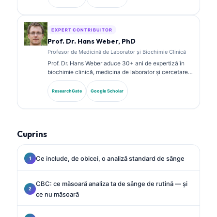
despre panouri de biomarkeri și analiza de laborator
în practica clinică.
EXPERT CONTRIBUITOR
Prof. Dr. Hans Weber, PhD
Profesor de Medicină de Laborator și Biochimie Clinică
Prof. Dr. Hans Weber aduce 30+ ani de expertiză în
biochimie clinică, medicina de laborator și cercetarea
biomarkerilor. Fost președinte al Societății Germane
de Chimie Clinică, se specializează în analiza
ResearchGate
Google Scholar
panourilor de diagnostic, standardizarea biomarkerilor
și medicina de laborator asistată de AI.
Cuprins
Ce include, de obicei, o analiză standard de sânge
CBC: ce măsoară analiza ta de sânge de rutină — și
ce nu măsoară