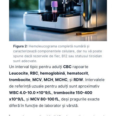
Figura 2:
Hemoleucograma completă numără și
caracterizează componentele celulare, dar nu vă poate
spune dacă rezervele de fier, B12 sau statusul tiroidian
sunt adecvate.
Un interval tipic pentru adulți
CBC
rapoarte
Leucocite
,
RBC
,
hemoglobină
,
hematocrit
,
trombocite
,
MCV
,
MCH
,
MCHC
, și
RDW
. Intervalele
de referință uzuale pentru adulți sunt aproximativ
WBC 4.0-10.0 x10^9/L
,
trombocite 150-400
x10^9/L
, și
MCV 80-100 fL
, deși pragurile exacte
diferă în funcție de laborator și vârstă.