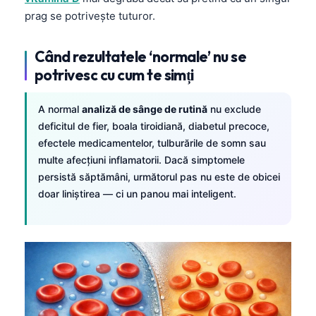
prag se potrivește tuturor.
Când rezultatele ‘normale’ nu se
potrivesc cu cum te simți
A normal
analiză de sânge de rutină
nu exclude
deficitul de fier, boala tiroidiană, diabetul precoce,
efectele medicamentelor, tulburările de somn sau
multe afecțiuni inflamatorii. Dacă simptomele
persistă săptămâni, următorul pas nu este de obicei
doar liniștirea — ci un panou mai inteligent.
Norsk bokmål
Ślōnskŏ gŏdka