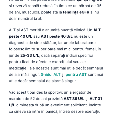
și rezervă renală redusă, în timp ce un bărbat de 35
de ani, musculos, poate sta la
tendința eGFR
și nu
doar numărul brut.
ALT și AST merită o anumită nuanță clinică. Un
ALT
peste 40 U/L
sau
AST peste 40 U/L
nu este un
diagnostic de sine stătător, iar unele laboratoare
folosesc limite superioare mai mici pentru femei, în
jur de
25-33 U/L
; dacă separați indicii specifici
pentru ficat de efectele exercițiului sau ale
medicației, ale noastre sunt mai utile decât semnalul
de alarmă singur.
Ghidul ALT
şi
pentru AST
sunt mai
utile decât semnalul de alarmă singur.
Văd acest tipar des la sportivi: un alergător de
maraton de 52 de ani prezintă
AST 89 U/L
şi
ALT 31
U/L
dimineața după un eveniment solicitant. Înainte
ca cineva să intre în panică, întreb despre exercițiu,