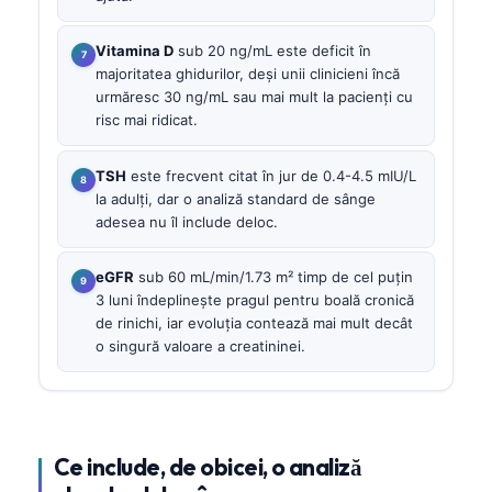
Vitamina D
sub 20 ng/mL este deficit în
majoritatea ghidurilor, deși unii clinicieni încă
urmăresc 30 ng/mL sau mai mult la pacienți cu
risc mai ridicat.
TSH
este frecvent citat în jur de 0.4-4.5 mIU/L
la adulți, dar o analiză standard de sânge
adesea nu îl include deloc.
eGFR
sub 60 mL/min/1.73 m² timp de cel puțin
3 luni îndeplinește pragul pentru boală cronică
de rinichi, iar evoluția contează mai mult decât
o singură valoare a creatininei.
Ce include, de obicei, o analiză