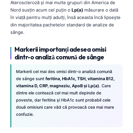
Ateroscleroză și mai multe grupuri din America de
Nord susțin acum cel puțin o
Lp(a)
măsurare o dată
în viață pentru mulți adulți, însă aceasta încă lipsește
din majoritatea pachetelor standard de analize de
sânge.
Markerii importanți adesea omisi
dintr-o analiză comună de sânge
Markerii cel mai des omisi dintr-o analiză comună
de sânge sunt
feritina, HbA1c, TSH, vitamina B12,
vitamina D, CRP, magneziu, ApoB și Lp(a)
. Care
dintre ele contează cel mai mult depinde de
poveste, dar feritina și HbA1c sunt probabil cele
două omisiuni care văd că provoacă cea mai mare
confuzie.