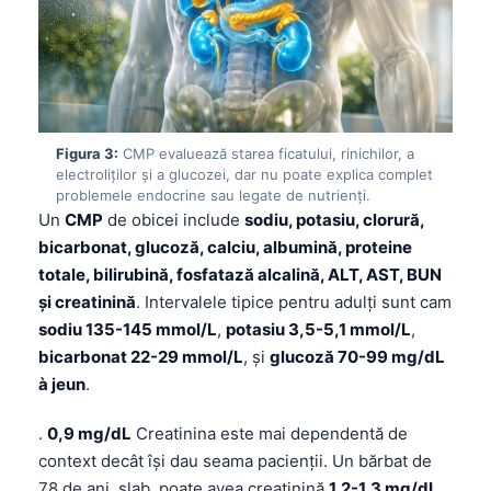
Figura 3:
CMP evaluează starea ficatului, rinichilor, a
electroliților și a glucozei, dar nu poate explica complet
problemele endocrine sau legate de nutrienți.
Un
CMP
de obicei include
sodiu, potasiu, clorură,
bicarbonat, glucoză, calciu, albumină, proteine
totale, bilirubină, fosfatază alcalină, ALT, AST, BUN
și creatinină
. Intervalele tipice pentru adulți sunt cam
sodiu 135-145 mmol/L
,
potasiu 3,5-5,1 mmol/L
,
bicarbonat 22-29 mmol/L
, și
glucoză 70-99 mg/dL
à jeun
.
.
0,9 mg/dL
Creatinina este mai dependentă de
context decât își dau seama pacienții. Un bărbat de
78 de ani, slab, poate avea creatinină
1,2-1,3 mg/dL