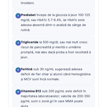
tiroidieni.
Prediabet
începe de la glucoza à jeun 100-125
mg/dL sau HbA1c 5.7-6.4%, iar HbA1c este
adesea absentă dintr-o analiză de sânge de
rutină.
Trigliceride
la 500 mg/dL sau mai mult cresc
riscul de pancreatită și merită o urmărire
promptă, mai ales dacă proba a fost recoltată à
jeun.
Feritină
sub 30 ng/mL sugerează adesea
deficit de fier chiar și atunci când hemoglobina
și MCV sunt încă normale.
Vitamina B12
sub 200 pg/mL este deficit în
majoritatea laboratoarelor; valorile de 200-350
pg/mL sunt o zonă gri în care MMA poate
ajuta.