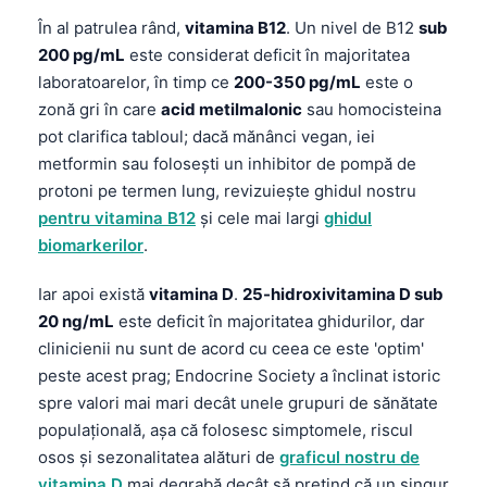
În al patrulea rând,
vitamina B12
. Un nivel de B12
sub
200 pg/mL
este considerat deficit în majoritatea
laboratoarelor, în timp ce
200-350 pg/mL
este o
zonă gri în care
acid metilmalonic
sau homocisteina
pot clarifica tabloul; dacă mănânci vegan, iei
metformin sau folosești un inhibitor de pompă de
protoni pe termen lung, revizuiește ghidul nostru
pentru vitamina B12
și cele mai largi
ghidul
biomarkerilor
.
Iar apoi există
vitamina D
.
25-hidroxivitamina D sub
20 ng/mL
este deficit în majoritatea ghidurilor, dar
clinicienii nu sunt de acord cu ceea ce este 'optim'
peste acest prag; Endocrine Society a înclinat istoric
spre valori mai mari decât unele grupuri de sănătate
populațională, așa că folosesc simptomele, riscul
osos și sezonalitatea alături de
graficul nostru de
vitamina D
mai degrabă decât să pretind că un singur