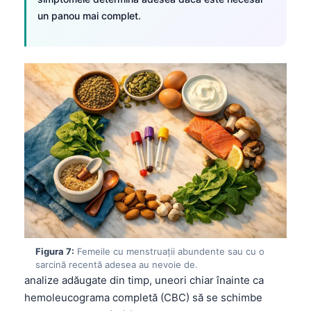
un panou mai complet.
தமிழ்
తెలుగు
मराठी
اردو
বাংলা
Shqip
Magyar
Slovenščina
한국어
Polski
Lietuvių kalba
Figura 7:
Femeile cu menstruații abundente sau cu o
sarcină recentă adesea au nevoie de.
Русский
analize adăugate din timp, uneori chiar înainte ca
ქართული
hemoleucograma completă (CBC) să se schimbe