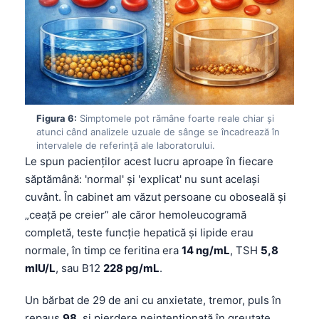
Frysk
Esperanto
Беларуская мова
Татар теле
Кыргызча
Figura 6:
Simptomele pot rămâne foarte reale chiar și
ئۇيغۇرچە
atunci când analizele uzuale de sânge se încadrează în
intervalele de referință ale laboratorului.
Cebuano
Le spun pacienților acest lucru aproape în fiecare
săptămână: 'normal' și 'explicat' nu sunt același
Basa Jawa
cuvânt. În cabinet am văzut persoane cu oboseală și
ພາສາລາວ
„ceață pe creier” ale căror hemoleucogramă
Монгол
completă, teste funcție hepatică și lipide erau
Afrikaans
normale, în timp ce feritina era
14 ng/mL
, TSH
5,8
mIU/L
, sau B12
228 pg/mL
.
العربية المغربية
Occitan
Un bărbat de 29 de ani cu anxietate, tremor, puls în
repaus
98
, și pierdere neintenționată în greutate