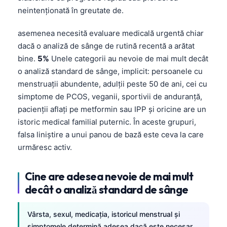
Català
neintenționată în greutate de.
O‘zbekcha
asemenea necesită evaluare medicală urgentă chiar
Українська
dacă o analiză de sânge de rutină recentă a arătat
አማርኛ
bine.
5%
Unele categorii au nevoie de mai mult decât
o analiză standard de sânge, implicit: persoanele cu
Kiswahili
menstruații abundente, adulții peste 50 de ani, cei cu
ភាសាខ្មែរ
simptome de PCOS, veganii, sportivii de anduranță,
ဗမာစာ
pacienții aflați pe metformin sau IPP și oricine are un
istoric medical familial puternic. În aceste grupuri,
ไทย
falsa liniștire a unui panou de bază este ceva la care
Tagalog
urmăresc activ.
Tiếng Việt
Cine are adesea nevoie de mai mult
Bahasa Melayu
decât o analiză standard de sânge
മലയാളം
ಕನ್ನಡ
Vârsta, sexul, medicația, istoricul menstrual și
ગુજરાતી
simptomele determină adesea dacă este necesar