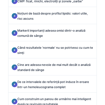
CMP: ficat, rinichi, electroliți și zonele „oarbe”
Noțiuni de bază despre profilul lipidic: valori utile,
risc ascuns
Markerii importanți adesea omisi dintr-o analiză
comună de sânge
Când rezultatele ‘normale’ nu se potrivesc cu cum te
simți
Cine are adesea nevoie de mai mult decât o analiză
standard de sânge
De ce intervalele de referință pot induce în eroare
într-un hemoleucograma complet
Cum construim un panou de urmărire mai inteligent
după ce revizuim rezultatele