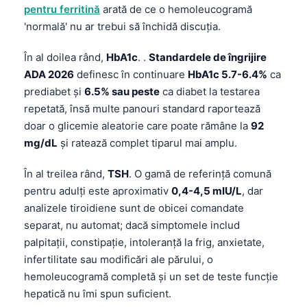
pentru ferritină
arată de ce o hemoleucogramă
'normală' nu ar trebui să închidă discuția.
În al doilea rând,
HbA1c
. .
Standardele de îngrijire
ADA 2026
definesc în continuare
HbA1c 5.7-6.4%
ca
prediabet și
6.5% sau peste
ca diabet la testarea
repetată, însă multe panouri standard raportează
doar o glicemie aleatorie care poate rămâne la
92
mg/dL
și ratează complet tiparul mai amplu.
În al treilea rând,
TSH
. O gamă de referință comună
pentru adulți este aproximativ
0,4-4,5 mIU/L
, dar
analizele tiroidiene sunt de obicei comandate
separat, nu automat; dacă simptomele includ
palpitații, constipație, intoleranță la frig, anxietate,
infertilitate sau modificări ale părului, o
hemoleucogramă completă și un set de teste funcție
hepatică nu îmi spun suficient.