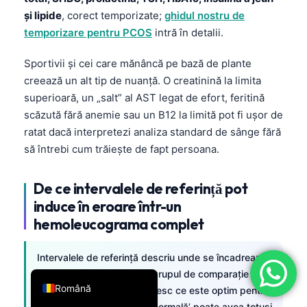
și lipide
, corect temporizate;
ghidul nostru de
فارسی
temporizare pentru PCOS
intră în detalii.
简体中文
Türkçe
Sportivii și cei care mănâncă pe bază de plante
creează un alt tip de nuanță. O creatinină la limita
Ελληνικά
superioară, un „salt” al AST legat de efort, feritină
Português
scăzută fără anemie sau un B12 la limită pot fi ușor de
Español
ratat dacă interpretezi analiza standard de sânge fără
să întrebi cum trăiește de fapt persoana.
Italiano
עִבְרִית
De ce intervalele de referință pot
Français
induce în eroare într-un
العربية
hemoleucograma complet
Deutsch
Intervalele de referință descriu unde se încadrează
English
majoritatea oamenilor din grupul de comparație al
Română
unui laborator; ele nu definesc ce este optim pentru
tine. De aceea, o valoare ‘normală’ poate avea totuși