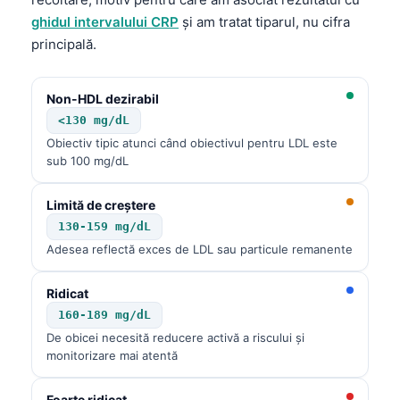
Català
ghidul intervalului CRP
și am tratat tiparul, nu cifra
O‘zbekcha
principală.
Українська
Non-HDL dezirabil
አማርኛ
<130 mg/dL
Kiswahili
Obiectiv tipic atunci când obiectivul pentru LDL este
ភាសាខ្មែរ
sub 100 mg/dL
ဗမာစာ
Limită de creștere
ไทย
130-159 mg/dL
Tagalog
Adesea reflectă exces de LDL sau particule remanente
Tiếng Việt
Ridicat
Bahasa Melayu
160-189 mg/dL
മലയാളം
De obicei necesită reducere activă a riscului și
monitorizare mai atentă
ಕನ್ನಡ
ગુજરાતી
Foarte ridicat