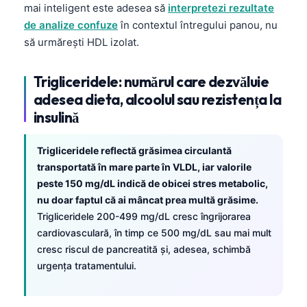
mai inteligent este adesea să
interpretezi rezultate
de analize confuze
în contextul întregului panou, nu
să urmărești HDL izolat.
Trigliceridele: numărul care dezvăluie
adesea dieta, alcoolul sau rezistența la
insulină
Trigliceridele reflectă grăsimea circulantă
transportată în mare parte în VLDL, iar valorile
peste 150 mg/dL indică de obicei stres metabolic,
nu doar faptul că ai mâncat prea multă grăsime.
Trigliceridele 200-499 mg/dL cresc îngrijorarea
cardiovasculară, în timp ce 500 mg/dL sau mai mult
cresc riscul de pancreatită și, adesea, schimbă
urgența tratamentului.