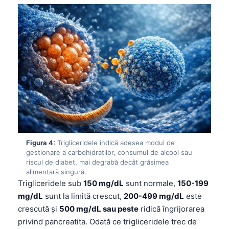
Figura 4:
Trigliceridele indică adesea modul de
gestionare a carbohidraților, consumul de alcool sau
riscul de diabet, mai degrabă decât grăsimea
alimentară singură.
Trigliceridele sub
150 mg/dL
sunt normale,
150-199
mg/dL
sunt la limită crescut,
200-499 mg/dL
este
crescută și
500 mg/dL sau peste
ridică îngrijorarea
privind pancreatita. Odată ce trigliceridele trec de