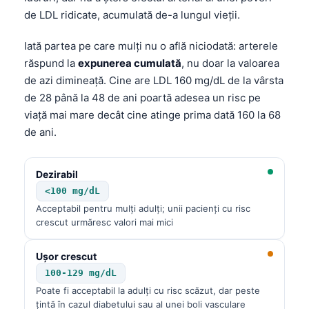
de LDL ridicate, acumulată de-a lungul vieții.
Iată partea pe care mulți nu o află niciodată: arterele
răspund la
expunerea cumulată
, nu doar la valoarea
de azi dimineață. Cine are LDL 160 mg/dL de la vârsta
de 28 până la 48 de ani poartă adesea un risc pe
viață mai mare decât cine atinge prima dată 160 la 68
de ani.
Dezirabil
<100 mg/dL
Acceptabil pentru mulți adulți; unii pacienți cu risc
crescut urmăresc valori mai mici
Ușor crescut
100-129 mg/dL
Poate fi acceptabil la adulți cu risc scăzut, dar peste
țintă în cazul diabetului sau al unei boli vasculare