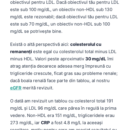
Gàidhlig
obiectivul pentru LDL. Dacă obiectivul tău pentru LDL
este sub 100 mg/dL, un obiectiv non-HDL sub 130
Euskara
mg/dL este rezonabil; dacă obiectivul tău pentru LDL
Македонски јазик
este sub 70 mg/dL, un obiectiv non-HDL sub 100
Latviešu valoda
mg/dL se potrivește bine.
Galego
Există o altă perspectivă aici:
colesterolul cu
অসমীয়া
remanenți
este egal cu colesterolul total minus LDL
සිංහල
minus HDL. Valori peste aproximativ
30 mg/dL
îmi
atrag atenția deoarece adesea merg împreună cu
سنڌي
trigliceride crescute, ficat gras sau probleme renale;
پښتو
dacă boala renală face parte din tablou, al nostru
eGFR
merită revizuit.
Slovenčina
O dată am revizuit un tablou cu colesterol total 191
Hrvatski
mg/dL și LDL 96 mg/dL care părea în regulă la prima
vedere. Non-HDL era 151 mg/dL, trigliceridele erau
Suomi
273 mg/dL, iar
CRP
a fost 4.8 mg/L la aceeași
Қазақ тілі
recoltare, motiv pentru care am asociat rezultatul cu