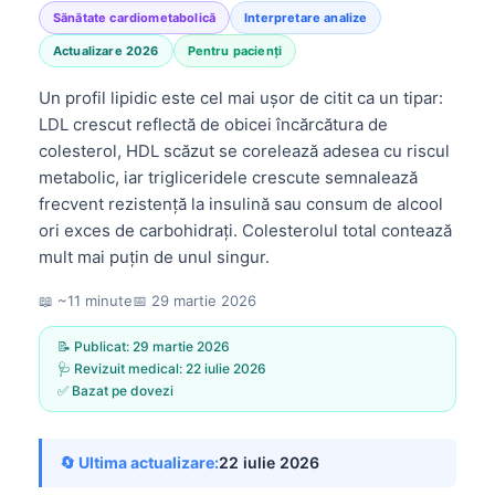
Sănătate cardiometabolică
Interpretare analize
Actualizare 2026
Pentru pacienți
Un profil lipidic este cel mai ușor de citit ca un tipar:
LDL crescut reflectă de obicei încărcătura de
colesterol, HDL scăzut se corelează adesea cu riscul
metabolic, iar trigliceridele crescute semnalează
frecvent rezistență la insulină sau consum de alcool
ori exces de carbohidrați. Colesterolul total contează
mult mai puțin de unul singur.
📖 ~11 minute
📅
29 martie 2026
📝 Publicat:
29 martie 2026
🩺 Revizuit medical:
22 iulie 2026
✅ Bazat pe dovezi
🔄 Ultima actualizare:
22 iulie 2026