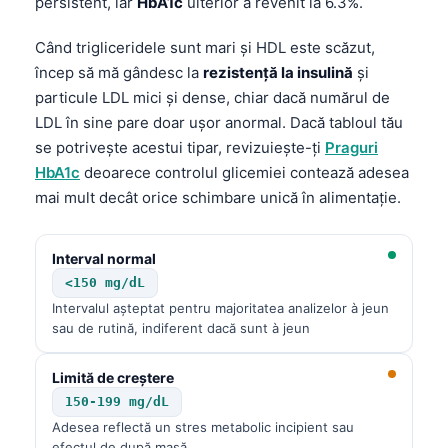
persistent, iar
HbA1c
ulterior a revenit la 6.3%.
Când trigliceridele sunt mari și HDL este scăzut,
încep să mă gândesc la
rezistență la insulină
și
particule LDL mici și dense, chiar dacă numărul de
LDL în sine pare doar ușor anormal. Dacă tabloul tău
se potrivește acestui tipar, revizuiește-ți
Praguri
HbA1c
deoarece controlul glicemiei contează adesea
mai mult decât orice schimbare unică în alimentație.
Interval normal
<150 mg/dL
Intervalul așteptat pentru majoritatea analizelor à jeun
sau de rutină, indiferent dacă sunt à jeun
Limită de creștere
150-199 mg/dL
Adesea reflectă un stres metabolic incipient sau
efectul de după masă