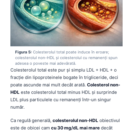
Frysk
Esperanto
Беларуская мова
Татар теле
Кыргызча
Figura 5:
Colesterolul total poate induce în eroare;
ئۇيغۇرچە
colesterolul non-HDL și colesterolul cu remanenți spun
adesea o poveste mai adevărată.
Cebuano
Colesterolul total este pur și simplu LDL + HDL + o
Basa Jawa
fracție din lipoproteinele bogate în trigliceride, deci
ພາສາລາວ
poate ascunde mai mult decât arată.
Colesterol non-
HDL
este colesterolul total minus HDL și surprinde
Монгол
LDL plus particulele cu remanenți într-un singur
Afrikaans
număr.
العربية المغربية
Ca regulă generală,
colesterolul non-HDL
obiectivul
Occitan
este de obicei cam
cu 30 mg/dL mai mare
decât