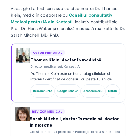
Acest ghid a fost scris sub conducerea lui
Dr. Thomas
Klein, medic
în colaborare cu
Consiliul Consultativ
Medical pentru IA din Kantesti
, inclusiv contribuții ale
Prof. Dr. Hans Weber și o analiză medicală realizată de Dr.
Sarah Mitchell, MD, PhD.
AUTOR PRINCIPAL
Thomas Klein, doctor în medicină
Director medical șef, Kantesti AI
Dr. Thomas Klein este un hematolog clinician și
internist certificat de consiliu, cu peste 15 ani de
experiență în medicina de laborator și analiză clinică
asistată de AI. În calitate de Chief Medical Officer la
ResearchGate
Google Scholar
Academia.edu
ORCID
Kantesti AI, el asigură supravegherea clinică a
acurateței medicale a rețelei neuronale proprietare.
Dr. Klein a publicat pe larg despre interpretarea
biomarkerilor și diagnosticul de laborator în domeniul
REVIZOR MEDICAL
medicinei de laborator.
Sarah Mitchell, doctor în medicină, doctor
în filosofie
Consilier medical principal - Patologie clinică și medicină