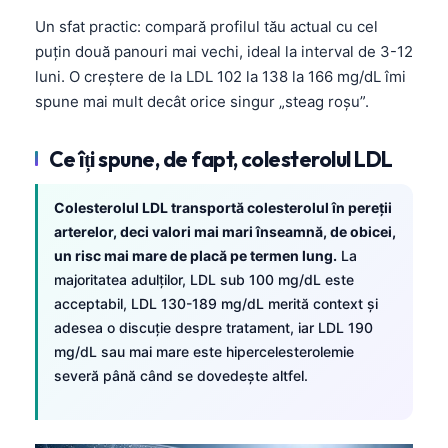
Un sfat practic: compară profilul tău actual cu cel
puțin două panouri mai vechi, ideal la interval de 3-12
luni. O creștere de la LDL 102 la 138 la 166 mg/dL îmi
spune mai mult decât orice singur „steag roșu”.
Ce îți spune, de fapt, colesterolul LDL
Colesterolul LDL transportă colesterolul în pereții
arterelor, deci valori mai mari înseamnă, de obicei,
un risc mai mare de placă pe termen lung.
La
majoritatea adulților, LDL sub 100 mg/dL este
acceptabil, LDL 130-189 mg/dL merită context și
adesea o discuție despre tratament, iar LDL 190
mg/dL sau mai mare este hipercelesterolemie
severă până când se dovedește altfel.