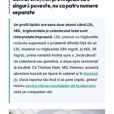
singură poveste, nu ca patru numere
separate
Un profil lipidic are sens doar atunci când LDL,
HDL, trigliceridele și colesterolul total sunt
interpretate împreună.
LDL crescut cu trigliceride
scăzute sugerează o problemă diferită față de un
LDL moderat cu trigliceride 280 mg/dL și HDL 36
mg/dL; prima variantă înclină spre o „încărcătură”
de colesterol sau genetică, a doua spre rezistență
la insulină. Ca Thomas Klein, MD, folosesc această
abordare bazată pe tipare în cabinet și în
Kantesti
AI
. Dacă raportul tău încă ți se pare criptic, ghidul
nostru
pentru citirea rezultatelor de la laborator
este un companion util.