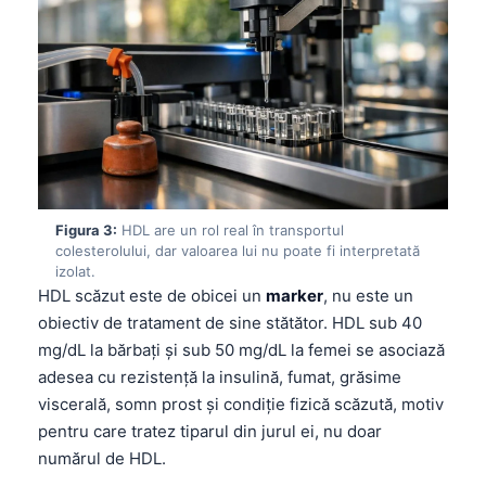
Figura 3:
HDL are un rol real în transportul
colesterolului, dar valoarea lui nu poate fi interpretată
izolat.
HDL scăzut este de obicei un
marker
, nu este un
obiectiv de tratament de sine stătător. HDL sub 40
mg/dL la bărbați și sub 50 mg/dL la femei se asociază
adesea cu rezistență la insulină, fumat, grăsime
viscerală, somn prost și condiție fizică scăzută, motiv
pentru care tratez tiparul din jurul ei, nu doar
numărul de HDL.