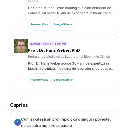
internă
Dr. Sarah Mitchell este patolog clinician certificat de
comisie, cu peste 18 ani de experiență în medicina de
laborator și analiza diagnostică. Deține certificări de
specialitate în chimie clinică și a publicat pe larg
ResearchGate
Google Scholar
despre panouri de biomarkeri și analiza de laborator
în practica clinică.
EXPERT CONTRIBUITOR
Prof. Dr. Hans Weber, PhD
Profesor de Medicină de Laborator și Biochimie Clinică
Prof. Dr. Hans Weber aduce 30+ ani de expertiză în
biochimie clinică, medicina de laborator și cercetarea
biomarkerilor. Fost președinte al Societății Germane
de Chimie Clinică, se specializează în analiza
ResearchGate
Google Scholar
panourilor de diagnostic, standardizarea biomarkerilor
și medicina de laborator asistată de AI.
Cuprins
Cum să citești un profil lipidic ca o singură poveste,
nu ca patru numere separate