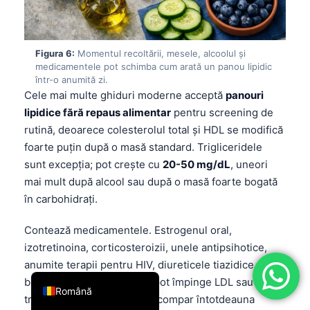
فارسی
简体中文
Figura 6:
Momentul recoltării, mesele, alcoolul și
Türkçe
medicamentele pot schimba cum arată un panou lipidic
într-o anumită zi.
Ελληνικά
Cele mai multe ghiduri moderne acceptă
panouri
Português
lipidice fără repaus alimentar
pentru screening de
rutină, deoarece colesterolul total și HDL se modifică
Español
foarte puțin după o masă standard. Trigliceridele
Italiano
sunt excepția; pot crește cu
20-50 mg/dL
, uneori
עִבְרִית
mai mult după alcool sau după o masă foarte bogată
în carbohidrați.
Français
العربية
Contează medicamentele. Estrogenul oral,
Deutsch
izotretinoina, corticosteroizii, unele antipsihotice,
anumite terapii pentru HIV, diureticele tiazidice și
English
beta-blocantele mai vechi pot împinge LDL sau
Română
trigliceridele în sus, așa că compar întotdeauna