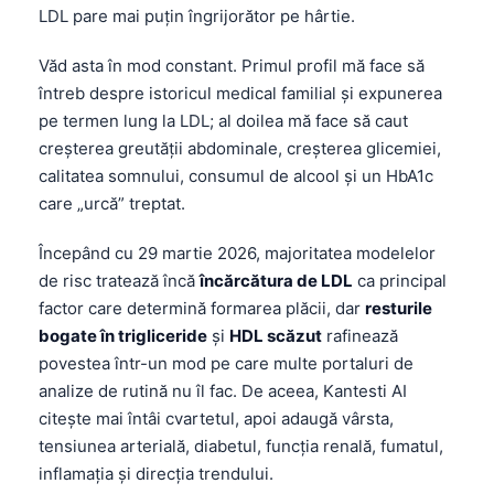
LDL pare mai puțin îngrijorător pe hârtie.
Văd asta în mod constant. Primul profil mă face să
întreb despre istoricul medical familial și expunerea
pe termen lung la LDL; al doilea mă face să caut
creșterea greutății abdominale, creșterea glicemiei,
calitatea somnului, consumul de alcool și un HbA1c
care „urcă” treptat.
Începând cu 29 martie 2026, majoritatea modelelor
de risc tratează încă
încărcătura de LDL
ca principal
factor care determină formarea plăcii, dar
resturile
bogate în trigliceride
şi
HDL scăzut
rafinează
povestea într-un mod pe care multe portaluri de
analize de rutină nu îl fac. De aceea, Kantesti AI
citește mai întâi cvartetul, apoi adaugă vârsta,
tensiunea arterială, diabetul, funcția renală, fumatul,
inflamația și direcția trendului.