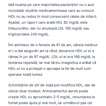
Iată nuanța pe care majoritatea pacienților nu o aud
niciodată: studiile medicamentoase care au crescut
HDL nu au redus în mod consecvent ratele de infarct.
Așadar, un raport care arată HDL 82 mg/dL este
îmbucurător, dar nu anulează LDL 160 mg/dL sau
trigliceridele 240 mg/dL.
Îmi amintesc de o femeie de 61 de ani, căreia medicul
ei i-a dat asigurări ani la rând, deoarece HDL-ul ei a
rămas în jur de 97 mg/dL. LDL-ul ei era 166 mg/dL la
testarea repetată, iar mai târziu imagistica a arătat că
HDL-ul nu a protejat-o aproape la fel de mult cum
sperase toată lumea.
Schimbările de stil de viață pot modifica HDL, dar de
obicei doar modest. Antrenamentul aerob poate
crește HDL cu aproximativ 2-5 mg/dL, renunțarea la
fumat poate ajuta și mai mult, iar următorul pas cel