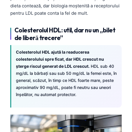
dieta contează, dar biologia moștenită a receptorului
pentru LDL poate conta la fel de mult.
Colesterolul HDL: util, dar nu un „bilet
de liberă trecere”
Colesterolul HDL ajută la readucerea
colesterolului spre ficat, dar HDL crescut nu
șterge riscul generat de LDL crescut.
HDL sub 40
mg/dL la bărbați sau sub 50 mg/dL la femei este, în
general, scăzut, în timp ce HDL foarte mare, peste
aproximativ 90 mg/dL, poate fi neutru sau uneori
înșelător, nu automat protector.