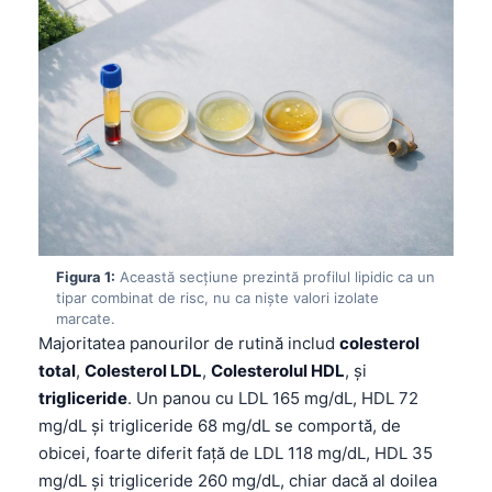
Figura 1:
Această secțiune prezintă profilul lipidic ca un
tipar combinat de risc, nu ca niște valori izolate
marcate.
Majoritatea panourilor de rutină includ
colesterol
total
,
Colesterol LDL
,
Colesterolul HDL
, și
trigliceride
. Un panou cu LDL 165 mg/dL, HDL 72
mg/dL și trigliceride 68 mg/dL se comportă, de
obicei, foarte diferit față de LDL 118 mg/dL, HDL 35
mg/dL și trigliceride 260 mg/dL, chiar dacă al doilea