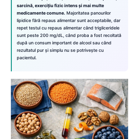
Čeština
sarcină, exercițiu fizic intens și mai multe
medicamente comune.
Majoritatea panourilor
日本語
lipidice fără repaus alimentar sunt acceptabile, dar
Eesti
repet testul cu repaus alimentar când trigliceridele
Azərbaycan dili
sunt peste 200 mg/dL, când proba a fost recoltată
după un consum important de alcool sau când
Bosanski
rezultatul pur și simplu nu se potrivește cu
Svenska
pacientul.
Српски језик
Íslenska
Հայերեն
Bahasa Indonesia
हिन्दी
Nederlands
Dansk
Български