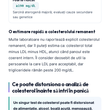
≥190 mg/dL
தமிழ்
Sarcină aterogenă majoră; evaluați cauze secundare
తెలుగు
sau genetice
मराठी
O estimare rapidă a colesterolului remanent
اردو
Multe laboratoare nu raportează explicit colesterolul
বাংলা
remanent, dar îl puteți estima ca: colesterol total
Shqip
minus LDL minus HDL, atunci când panoul este
Magyar
coerent intern. Îl consider deosebit de util la
persoanele la care LDL pare acceptabil, dar
Slovenščina
trigliceridele rămân peste 200 mg/dL.
한국어
Polski
Ce poate distorsiona o analiză de
Lietuvių kalba
colesterol înainte să intri în panică
Русский
Un singur test de colesterol poate fi distorsionat
ქართული
de alimentație, alcool, boală acută, menopauză,