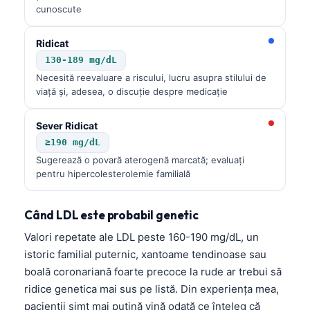
cunoscute
Ridicat
130-189 mg/dL
Necesită reevaluare a riscului, lucru asupra stilului de
viață și, adesea, o discuție despre medicație
Sever Ridicat
≥190 mg/dL
Sugerează o povară aterogenă marcată; evaluați
pentru hipercolesterolemie familială
Când LDL este probabil genetic
Valori repetate ale LDL peste 160-190 mg/dL, un
istoric familial puternic, xantoame tendinoase sau
boală coronariană foarte precoce la rude ar trebui să
ridice genetica mai sus pe listă. Din experiența mea,
pacienții simt mai puțină vină odată ce înțeleg că