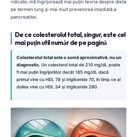
ridicate, mă îngrijorează mai puțin teoria despre dieta
pe termen lung și mai mult prevenirea imediată a
pancreatitei.
De ce colesterolul total, singur, este cel
mai puțin util număr de pe pagină
Colesterolul total este o sumă aproximativă, nu un
diagnostic.
Un colesterol total de 210 mg/dL poate
fi mai puțin îngrijorător decât 185 mg/dL dacă
primul vine cu HDL 78 și trigliceride 70, în timp ce al
doilea vine cu HDL 34 și trigliceride 280.
Norsk bokmål
Ślōnskŏ gŏdka