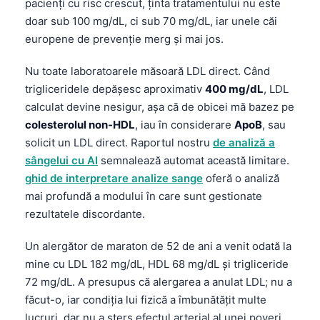
pacienți cu risc crescut, ținta tratamentului nu este
doar sub 100 mg/dL, ci sub 70 mg/dL, iar unele căi
europene de prevenție merg și mai jos.
Nu toate laboratoarele măsoară LDL direct. Când
trigliceridele depășesc aproximativ
400 mg/dL
, LDL
calculat devine nesigur, așa că de obicei mă bazez pe
colesterolul non-HDL
, iau în considerare
ApoB
, sau
solicit un LDL direct. Raportul nostru
de analiză a
sângelui cu AI
semnalează automat această limitare.
ghid de interpretare analize sange
oferă o analiză
mai profundă a modului în care sunt gestionate
rezultatele discordante.
Un alergător de maraton de 52 de ani a venit odată la
mine cu LDL 182 mg/dL, HDL 68 mg/dL și trigliceride
72 mg/dL. A presupus că alergarea a anulat LDL; nu a
făcut-o, iar condiția lui fizică a îmbunătățit multe
lucruri, dar nu a șters efectul arterial al unei poveri