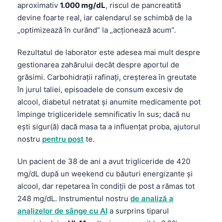
aproximativ
1.000 mg/dL
, riscul de pancreatită
devine foarte real, iar calendarul se schimbă de la
„optimizează în curând” la „acționează acum”.
Rezultatul de laborator este adesea mai mult despre
gestionarea zahărului decât despre aportul de
grăsimi. Carbohidrații rafinați, creșterea în greutate
în jurul taliei, episoadele de consum excesiv de
alcool, diabetul netratat și anumite medicamente pot
împinge trigliceridele semnificativ în sus; dacă nu
ești sigur(ă) dacă masa ta a influențat proba, ajutorul
nostru
pentru post
te.
Un pacient de 38 de ani a avut trigliceride de 420
mg/dL după un weekend cu băuturi energizante și
alcool, dar repetarea în condiții de post a rămas tot
248 mg/dL. Instrumentul nostru
de analiză a
analizelor de sânge cu AI
a surprins tiparul