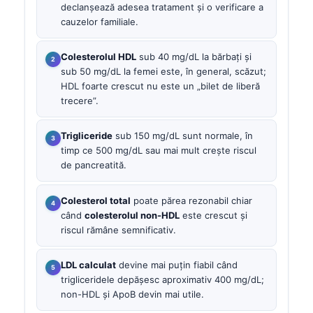
declanșează adesea tratament și o verificare a
cauzelor familiale.
Colesterolul HDL
sub 40 mg/dL la bărbați și
sub 50 mg/dL la femei este, în general, scăzut;
HDL foarte crescut nu este un „bilet de liberă
trecere”.
Trigliceride
sub 150 mg/dL sunt normale, în
timp ce 500 mg/dL sau mai mult crește riscul
de pancreatită.
Colesterol total
poate părea rezonabil chiar
când
colesterolul non-HDL
este crescut și
riscul rămâne semnificativ.
LDL calculat
devine mai puțin fiabil când
trigliceridele depășesc aproximativ 400 mg/dL;
non-HDL și ApoB devin mai utile.