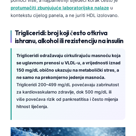
pomoći više, a najpametniji sljedeći korak često je
protumačiti zbunjujuće laboratorijske nalaze
u
kontekstu cijelog panela, a ne juriti HDL izolovano.
Trigliceridi: broj koji često otkriva
ishranu, alkohol ili rezistenciju na insulin
Trigliceridi odražavaju cirkulirajuću masnoću koja
se uglavnom prenosi u VLDL-u, a vrijednosti iznad
150 mg/dL obično ukazuju na metabolički stres, a
ne samo na prekomjerno jedenje masnoća.
Trigliceridi 200–499 mg/dL povećavaju zabrinutost
za kardiovaskularno zdravlje, dok 500 mg/dL ili
više povećava rizik od pankreatitisa i često mijenja
hitnost liječenja.