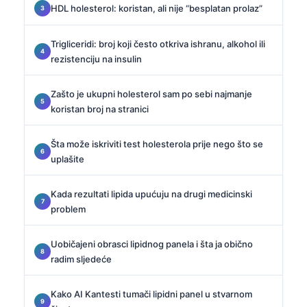
HDL holesterol: koristan, ali nije “besplatan prolaz”
Trigliceridi: broj koji često otkriva ishranu, alkohol ili
rezistenciju na insulin
Zašto je ukupni holesterol sam po sebi najmanje
koristan broj na stranici
Šta može iskriviti test holesterola prije nego što se
uplašite
Kada rezultati lipida upućuju na drugi medicinski
problem
Uobičajeni obrasci lipidnog panela i šta ja obično
radim sljedeće
Kako AI Kantesti tumači lipidni panel u stvarnom