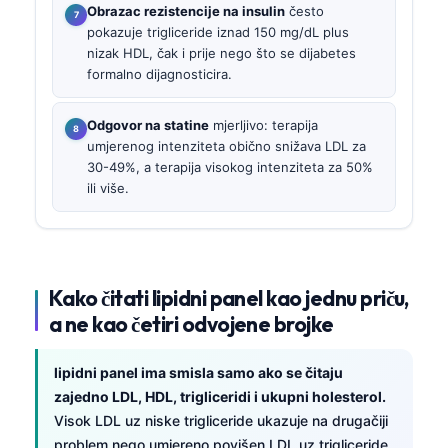
Obrazac rezistencije na insulin
često
pokazuje trigliceride iznad 150 mg/dL plus
nizak HDL, čak i prije nego što se dijabetes
formalno dijagnosticira.
Odgovor na statine
mjerljivo: terapija
umjerenog intenziteta obično snižava LDL za
30-49%, a terapija visokog intenziteta za 50%
ili više.
Kako čitati lipidni panel kao jednu priču,
a ne kao četiri odvojene brojke
lipidni panel ima smisla samo ako se čitaju
zajedno LDL, HDL, trigliceridi i ukupni holesterol.
Visok LDL uz niske trigliceride ukazuje na drugačiji
problem nego umjereno povišen LDL uz trigliceride