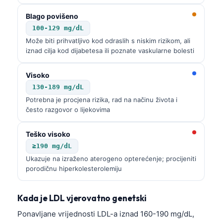
Blago povišeno
100-129 mg/dL
Može biti prihvatljivo kod odraslih s niskim rizikom, ali
iznad cilja kod dijabetesa ili poznate vaskularne bolesti
Visoko
130-189 mg/dL
Potrebna je procjena rizika, rad na načinu života i
često razgovor o lijekovima
Teško visoko
≥190 mg/dL
Ukazuje na izraženo aterogeno opterećenje; procijeniti
porodičnu hiperkolesterolemiju
Kada je LDL vjerovatno genetski
Ponavljane vrijednosti LDL-a iznad 160-190 mg/dL,