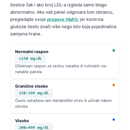
čestice čak i ako broj LDL-a izgleda samo blago
abnormalno. Ako vaš panel odgovara tom obrascu,
pregledajte svoje
pragove HbA1c
jer kontrola
glukoze često znači više nego bilo koja pojedinačna
zamjena hrane.
Normalni raspon
<150 mg/dL
Očekivani raspon za većinu natašte ili rutinskih ne-
natašte panela
Granično visoko
150-199 mg/dL
Često odražava rani metabolički stres ili učinak nakon
obroka
Visoko
200–499 mg/dL