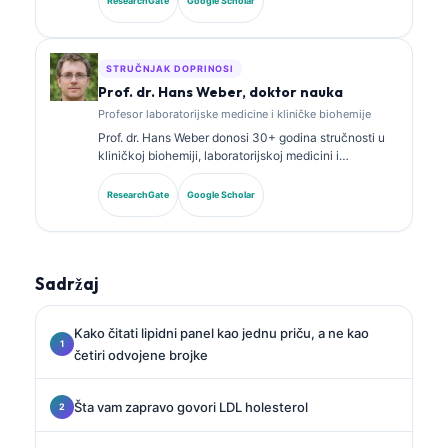
ResearchGate
Google Scholar
o panelima biomarkera i laboratorijskoj analizi u
kliničkoj praksi.
STRUČNJAK DOPRINOSI
Prof. dr. Hans Weber, doktor nauka
Profesor laboratorijske medicine i kliničke biohemije
Prof. dr. Hans Weber donosi 30+ godina stručnosti u
kliničkoj biohemiji, laboratorijskoj medicini i
istraživanju biomarkera. Bivši predsjednik Njemačkog
društva za kliničku hemiju, specijalizovan je za
ResearchGate
Google Scholar
analizu dijagnostičkih panela, standardizaciju
biomarkera i laboratorijsku medicinu uz pomoć AI.
Sadržaj
Kako čitati lipidni panel kao jednu priču, a ne kao
četiri odvojene brojke
Šta vam zapravo govori LDL holesterol