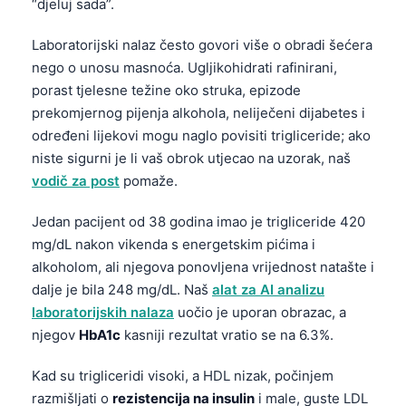
“djeluj sada”.
Laboratorijski nalaz često govori više o obradi šećera
nego o unosu masnoća. Ugljikohidrati rafinirani,
porast tjelesne težine oko struka, epizode
prekomjernog pijenja alkohola, neliječeni dijabetes i
određeni lijekovi mogu naglo povisiti trigliceride; ako
niste sigurni je li vaš obrok utjecao na uzorak, naš
vodič za post
pomaže.
Jedan pacijent od 38 godina imao je trigliceride 420
mg/dL nakon vikenda s energetskim pićima i
alkoholom, ali njegova ponovljena vrijednost natašte i
dalje je bila 248 mg/dL. Naš
alat za AI analizu
laboratorijskih nalaza
uočio je uporan obrazac, a
njegov
HbA1c
kasniji rezultat vratio se na 6.3%.
Kad su trigliceridi visoki, a HDL nizak, počinjem
razmišljati o
rezistencija na insulin
i male, guste LDL