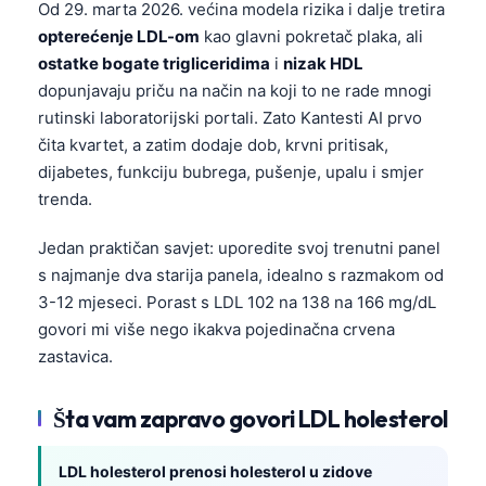
Od 29. marta 2026. većina modela rizika i dalje tretira
opterećenje LDL-om
kao glavni pokretač plaka, ali
ostatke bogate trigliceridima
i
nizak HDL
dopunjavaju priču na način na koji to ne rade mnogi
rutinski laboratorijski portali. Zato Kantesti AI prvo
čita kvartet, a zatim dodaje dob, krvni pritisak,
dijabetes, funkciju bubrega, pušenje, upalu i smjer
trenda.
Jedan praktičan savjet: uporedite svoj trenutni panel
s najmanje dva starija panela, idealno s razmakom od
3-12 mjeseci. Porast s LDL 102 na 138 na 166 mg/dL
govori mi više nego ikakva pojedinačna crvena
zastavica.
Šta vam zapravo govori LDL holesterol
LDL holesterol prenosi holesterol u zidove