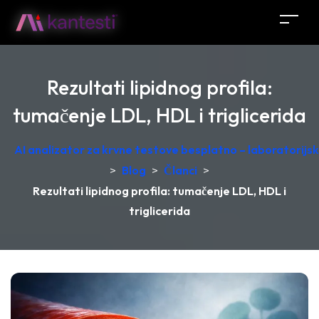
Rezultati lipidnog profila:
tumačenje LDL, HDL i triglicerida
AI analizator za krvne testove besplatno – laboratorij
>
Blog
>
Članci
>
Rezultati lipidnog profila: tumačenje LDL, HDL i
triglicerida