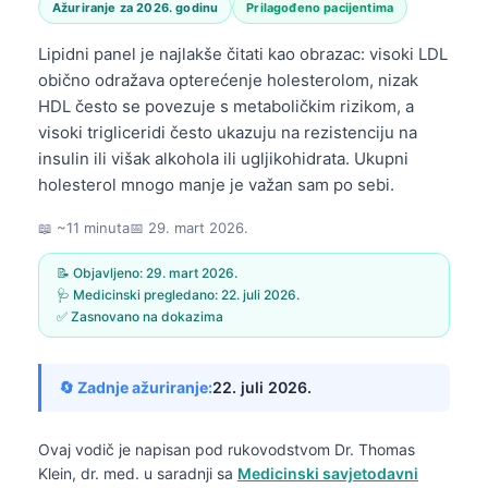
Ažuriranje za 2026. godinu
Prilagođeno pacijentima
Lipidni panel je najlakše čitati kao obrazac: visoki LDL
obično odražava opterećenje holesterolom, nizak
HDL često se povezuje s metaboličkim rizikom, a
visoki trigliceridi često ukazuju na rezistenciju na
insulin ili višak alkohola ili ugljikohidrata. Ukupni
holesterol mnogo manje je važan sam po sebi.
📖 ~11 minuta
📅
29. mart 2026.
📝 Objavljeno:
29. mart 2026.
🩺 Medicinski pregledano:
22. juli 2026.
✅ Zasnovano na dokazima
🔄 Zadnje ažuriranje:
22. juli 2026.
Ovaj vodič je napisan pod rukovodstvom
Dr. Thomas
Klein, dr. med.
u saradnji sa
Medicinski savjetodavni