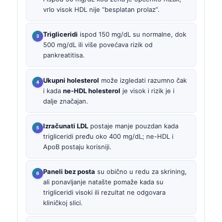
vrlo visok HDL nije “besplatan prolaz”.
Trigliceridi
ispod 150 mg/dL su normalne, dok
500 mg/dL ili više povećava rizik od
pankreatitisa.
Ukupni holesterol
može izgledati razumno čak
i kada
ne-HDL holesterol
je visok i rizik je i
dalje značajan.
Izračunati LDL
postaje manje pouzdan kada
trigliceridi pređu oko 400 mg/dL; ne-HDL i
ApoB postaju korisniji.
Paneli bez posta
su obično u redu za skrining,
ali ponavljanje natašte pomaže kada su
trigliceridi visoki ili rezultat ne odgovara
kliničkoj slici.