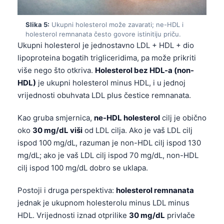
Slika 5:
Ukupni holesterol može zavarati; ne-HDL i
holesterol remnanata često govore istinitiju priču.
Ukupni holesterol je jednostavno LDL + HDL + dio
lipoproteina bogatih trigliceridima, pa može prikriti
više nego što otkriva.
Holesterol bez HDL-a (non-
HDL)
je ukupni holesterol minus HDL, i u jednoj
vrijednosti obuhvata LDL plus čestice remnanata.
Kao gruba smjernica,
ne-HDL holesterol
cilj je obično
oko
30 mg/dL viši
od LDL cilja. Ako je vaš LDL cilj
ispod 100 mg/dL, razuman je non-HDL cilj ispod 130
mg/dL; ako je vaš LDL cilj ispod 70 mg/dL, non-HDL
cilj ispod 100 mg/dL dobro se uklapa.
Postoji i druga perspektiva:
holesterol remnanata
Norsk bokmål
jednak je ukupnom holesterolu minus LDL minus
HDL. Vrijednosti iznad otprilike
30 mg/dL
privlače
Ślōnskŏ gŏdka