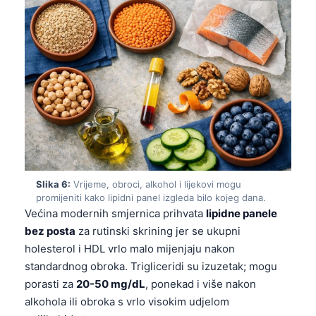
தமிழ்
తెలుగు
मराठी
اردو
বাংলা
Shqip
Magyar
Slovenščina
Slika 6:
Vrijeme, obroci, alkohol i lijekovi mogu
promijeniti kako lipidni panel izgleda bilo kojeg dana.
한국어
Većina modernih smjernica prihvata
lipidne panele
Polski
bez posta
za rutinski skrining jer se ukupni
holesterol i HDL vrlo malo mijenjaju nakon
Lietuvių kalba
standardnog obroka. Trigliceridi su izuzetak; mogu
Русский
porasti za
20-50 mg/dL
, ponekad i više nakon
ქართული
alkohola ili obroka s vrlo visokim udjelom