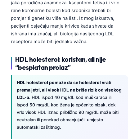
jaka porodična anamneza, ksoantomi tetiva ili vrlo
rane koronarne bolesti kod srodnika trebali bi
pomjeriti genetiku više na listi. Iz mog iskustva,
pacijenti osjećaju manje krivice kada shvate da
ishrana ima značaj, ali biologija nasljednog LDL
receptora može biti jednako važna.
HDL holesterol: koristan, ali nije
“besplatan prolaz”
HDL holesterol pomaže da se holesterol vrati
prema jetri, ali visok HDL ne briše rizik od visokog
LDL-a.
HDL ispod 40 mg/dL kod muškaraca ili
ispod 50 mg/dL kod žena je općenito nizak, dok
vrlo visok HDL iznad približno 90 mg/dL može biti
neutralan ili ponekad obmanjujući, umjesto
automatski zaštitnog.