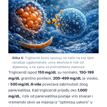
Slika 4:
Trigliceridi često upućuju na način na koji tijelo
obrađuje ugljikohidrate, unos alkohola ili rizik od
dijabetesa, a ne samo na prehrambene masnoće.
Trigliceridi ispod
150 mg/dL
su normalni,
150-199
mg/dL
granično povišeni,
200–499 mg/dL
je visoko,
i
500 mg/dL ili više
povećava zabrinutost zbog
pankreatitisa. Kad trigliceridi prijeđu oko
1.000
mg/dL
, rizik od pankreatitisa postaje vrlo stvaran i
vremenski okvir se mijenja iz “optimizuj uskoro” u