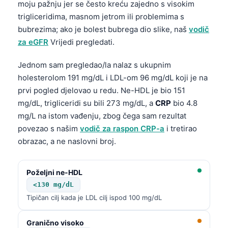
moju pažnju jer se često kreću zajedno s visokim
Frysk
trigliceridima, masnom jetrom ili problemima s
Esperanto
bubrezima; ako je bolest bubrega dio slike, naš
vodič
za eGFR
Vrijedi pregledati.
Беларуская мова
Татар теле
Jednom sam pregledao/la nalaz s ukupnim
holesterolom 191 mg/dL i LDL-om 96 mg/dL koji je na
Кыргызча
prvi pogled djelovao u redu. Ne-HDL je bio 151
ئۇيغۇرچە
mg/dL, trigliceridi su bili 273 mg/dL, a
CRP
bio 4.8
Cebuano
mg/L na istom vađenju, zbog čega sam rezultat
Basa Jawa
povezao s našim
vodič za raspon CRP-a
i tretirao
obrazac, a ne naslovni broj.
ພາສາລາວ
Монгол
Poželjni ne-HDL
Afrikaans
<130 mg/dL
العربية المغربية
Tipičan cilj kada je LDL cilj ispod 100 mg/dL
Occitan
Granično visoko