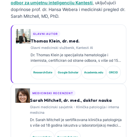
odbor za umjetnu inteligenciju Kantesti
, uključujući
doprinose prof. dr. Hansa Webera i medicinski pregled dr.
Sarah Mitchell, MD, PhD.
GLAVNI AUTOR
Thomas Klein, dr. med.
Glavni medicinski službenik, Kantesti AI
Dr. Thomas Klein je specijalista hematologije i
internista, certificiran od strane odbora, s više od 15
godina iskustva u laboratorijskoj medicini i kliničkoj
analizi uz pomoć vještačke inteligencije. Kao glavni
ResearchGate
Google Scholar
Academia.edu
ORCID
medicinski direktor u Kantesti AI, pruža klinički
nadzor nad medicinskom tačnošću vlasničke
neuronske mreže. Dr. Klein je opsežno objavljivao
radove o interpretaciji biomarkera i laboratorijskoj
MEDICINSKI RECENZENT
dijagnostici na temu laboratorijske medicine.
Sarah Mitchell, dr. med., doktor nauka
Glavni medicinski savjetnik - Klinička patologija i interna
medicina
Dr. Sarah Mitchell je sertifikovana klinička patologinja
s više od 18 godina iskustva u laboratorijskoj medicini
i dijagnostičkoj analizi. Ima specijalističke sertifikate
iz kliničke biohemije i opsežno je objavljivala radove