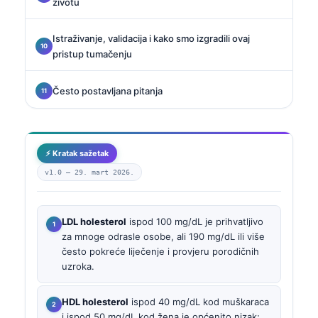
životu
Istraživanje, validacija i kako smo izgradili ovaj
pristup tumačenju
Često postavljana pitanja
⚡ Kratak sažetak
v1.0 —
29. mart 2026.
LDL holesterol
ispod 100 mg/dL je prihvatljivo
za mnoge odrasle osobe, ali 190 mg/dL ili više
često pokreće liječenje i provjeru porodičnih
uzroka.
HDL holesterol
ispod 40 mg/dL kod muškaraca
i ispod 50 mg/dL kod žena je općenito nizak;