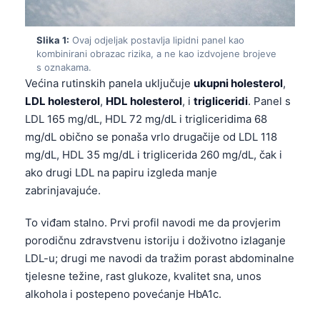
Slika 1:
Ovaj odjeljak postavlja lipidni panel kao
kombinirani obrazac rizika, a ne kao izdvojene brojeve
s oznakama.
Većina rutinskih panela uključuje
ukupni holesterol
,
LDL holesterol
,
HDL holesterol
, i
trigliceridi
. Panel s
LDL 165 mg/dL, HDL 72 mg/dL i trigliceridima 68
mg/dL obično se ponaša vrlo drugačije od LDL 118
mg/dL, HDL 35 mg/dL i triglicerida 260 mg/dL, čak i
ako drugi LDL na papiru izgleda manje
zabrinjavajuće.
To viđam stalno. Prvi profil navodi me da provjerim
porodičnu zdravstvenu istoriju i doživotno izlaganje
LDL-u; drugi me navodi da tražim porast abdominalne
tjelesne težine, rast glukoze, kvalitet sna, unos
alkohola i postepeno povećanje HbA1c.