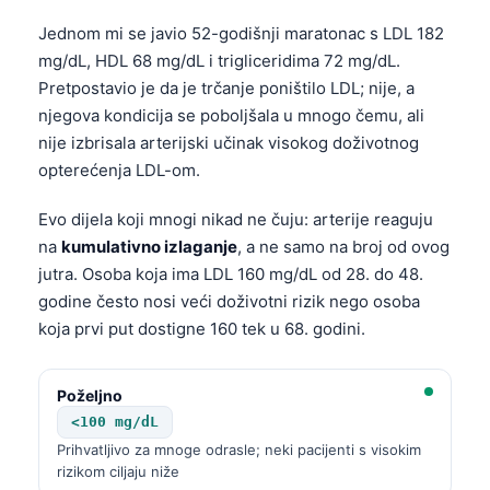
Jednom mi se javio 52-godišnji maratonac s LDL 182
mg/dL, HDL 68 mg/dL i trigliceridima 72 mg/dL.
Pretpostavio je da je trčanje poništilo LDL; nije, a
njegova kondicija se poboljšala u mnogo čemu, ali
nije izbrisala arterijski učinak visokog doživotnog
opterećenja LDL-om.
Evo dijela koji mnogi nikad ne čuju: arterije reaguju
na
kumulativno izlaganje
, a ne samo na broj od ovog
jutra. Osoba koja ima LDL 160 mg/dL od 28. do 48.
godine često nosi veći doživotni rizik nego osoba
koja prvi put dostigne 160 tek u 68. godini.
Poželjno
<100 mg/dL
Prihvatljivo za mnoge odrasle; neki pacijenti s visokim
rizikom ciljaju niže