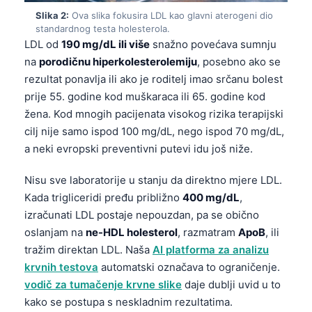
Slika 2:
Ova slika fokusira LDL kao glavni aterogeni dio
standardnog testa holesterola.
LDL od
190 mg/dL ili više
snažno povećava sumnju
na
porodičnu hiperkolesterolemiju
, posebno ako se
rezultat ponavlja ili ako je roditelj imao srčanu bolest
prije 55. godine kod muškaraca ili 65. godine kod
žena. Kod mnogih pacijenata visokog rizika terapijski
cilj nije samo ispod 100 mg/dL, nego ispod 70 mg/dL,
a neki evropski preventivni putevi idu još niže.
Nisu sve laboratorije u stanju da direktno mjere LDL.
Kada trigliceridi pređu približno
400 mg/dL
,
izračunati LDL postaje nepouzdan, pa se obično
oslanjam na
ne-HDL holesterol
, razmatram
ApoB
, ili
tražim direktan LDL. Naša
AI platforma za analizu
krvnih testova
automatski označava to ograničenje.
vodič za tumačenje krvne slike
daje dublji uvid u to
kako se postupa s neskladnim rezultatima.