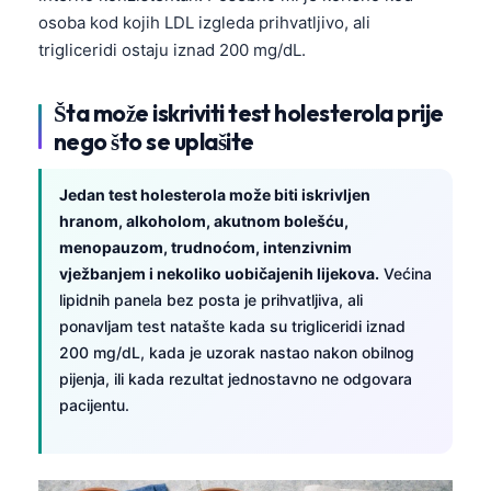
Català
osoba kod kojih LDL izgleda prihvatljivo, ali
trigliceridi ostaju iznad 200 mg/dL.
O‘zbekcha
Українська
Šta može iskriviti test holesterola prije
አማርኛ
nego što se uplašite
Kiswahili
Jedan test holesterola može biti iskrivljen
ភាសាខ្មែរ
hranom, alkoholom, akutnom bolešću,
ဗမာစာ
menopauzom, trudnoćom, intenzivnim
ไทย
vježbanjem i nekoliko uobičajenih lijekova.
Većina
lipidnih panela bez posta je prihvatljiva, ali
Tagalog
ponavljam test natašte kada su trigliceridi iznad
Tiếng Việt
200 mg/dL, kada je uzorak nastao nakon obilnog
Bahasa Melayu
pijenja, ili kada rezultat jednostavno ne odgovara
pacijentu.
മലയാളം
ಕನ್ನಡ
ગુજરાતી