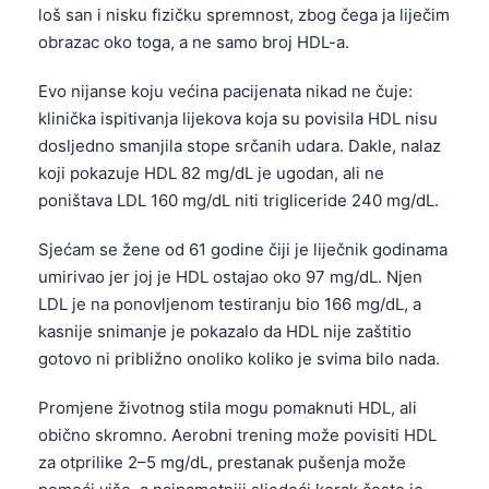
loš san i nisku fizičku spremnost, zbog čega ja liječim
obrazac oko toga, a ne samo broj HDL-a.
Evo nijanse koju većina pacijenata nikad ne čuje:
klinička ispitivanja lijekova koja su povisila HDL nisu
dosljedno smanjila stope srčanih udara. Dakle, nalaz
koji pokazuje HDL 82 mg/dL je ugodan, ali ne
poništava LDL 160 mg/dL niti trigliceride 240 mg/dL.
Sjećam se žene od 61 godine čiji je liječnik godinama
umirivao jer joj je HDL ostajao oko 97 mg/dL. Njen
LDL je na ponovljenom testiranju bio 166 mg/dL, a
kasnije snimanje je pokazalo da HDL nije zaštitio
gotovo ni približno onoliko koliko je svima bilo nada.
Promjene životnog stila mogu pomaknuti HDL, ali
obično skromno. Aerobni trening može povisiti HDL
za otprilike 2–5 mg/dL, prestanak pušenja može