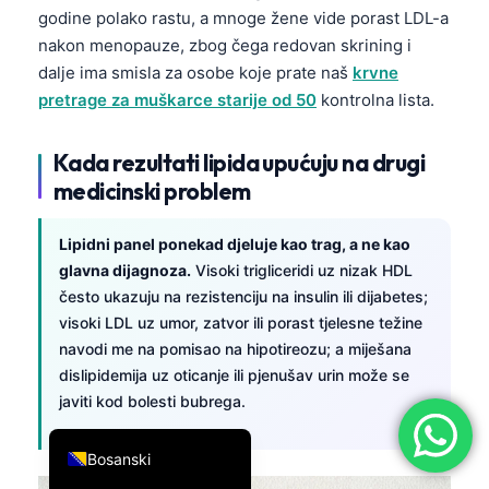
godine polako rastu, a mnoge žene vide porast LDL-a
简体中文
nakon menopauze, zbog čega redovan skrining i
Română
dalje ima smisla za osobe koje prate naš
krvne
Türkçe
pretrage za muškarce starije od 50
kontrolna lista.
Ελληνικά
Kada rezultati lipida upućuju na drugi
Português
medicinski problem
Español
Italiano
Lipidni panel ponekad djeluje kao trag, a ne kao
glavna dijagnoza.
Visoki trigliceridi uz nizak HDL
עִבְרִית
često ukazuju na rezistenciju na insulin ili dijabetes;
Français
visoki LDL uz umor, zatvor ili porast tjelesne težine
navodi me na pomisao na hipotireozu; a miješana
العربية
dislipidemija uz oticanje ili pjenušav urin može se
Deutsch
javiti kod bolesti bubrega.
English
Bosanski