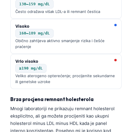
Gàidhlig
130–159 mg/dL
Euskara
Često odražava višak LDL-a ili remnant čestica
Македонски јазик
Visoko
Latviešu valoda
160–189 mg/dL
Galego
Obično zahtijeva aktivno smanjenje rizika i češće
praćenje
অসমীয়া
සිංහල
Vrlo visoko
سنڌي
≥190 mg/dL
Veliko aterogeno opterećenje; procijenite sekundarne
پښتو
ili genetske uzroke
Slovenčina
Brza procjena remnant holesterola
Hrvatski
Mnogi laboratoriji ne prikazuju remnant holesterol
eksplicitno, ali ga možete procijeniti kao ukupni
Suomi
holesterol minus LDL minus HDL kada je panel
Қазақ тілі
interno konzistentan. Posebno mi je korisno kod