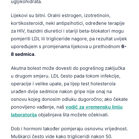
ugljikohidrata.
Čeština
日本語
Lijekovi su bitni. Oralni estrogen, izotretinoin,
kortikosteroidi, neki antipsihotici, određene terapije
Eesti
za HIV, tiazidni diuretici i stariji beta-blokatori mogu
Azərbaycan dili
pomjeriti LDL ili trigliceride nagore, pa rezultat uvijek
Svenska
upoređujem s promjenama lijekova u prethodnom
6-
8 sedmica
.
Српски језик
Íslenska
Akutna bolest može dovesti do pogrešnog zaključka
Հայերեն
u drugom smjeru. LDL često pada tokom infekcije,
operacije i velike upale, pa lijep test holesterola
Bahasa Indonesia
urađen dvije sedmice nakon gripe nije onaj na
हिन्दी
osnovu kojeg donosim odluku dugoročno; ako čekate
Nederlands
ponovljeno vađenje, naš
vodič za vremensku liniju
laboratorija
objašnjava šta možete očekivati.
Dansk
Български
Dob i hormoni također pomjeraju osnovnu vrijednost.
Muškarci često vide kako trigliceridi nakon 50.
فارسی