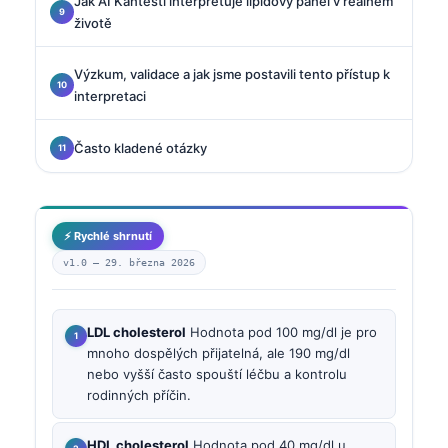
Jak AI Kantesti interpretuje lipidový panel v reálném
životě
Výzkum, validace a jak jsme postavili tento přístup k
interpretaci
Často kladené otázky
⚡ Rychlé shrnutí
v1.0 —
29. března 2026
LDL cholesterol
Hodnota pod 100 mg/dl je pro
mnoho dospělých přijatelná, ale 190 mg/dl
nebo vyšší často spouští léčbu a kontrolu
rodinných příčin.
HDL cholesterol
Hodnota pod 40 mg/dl u