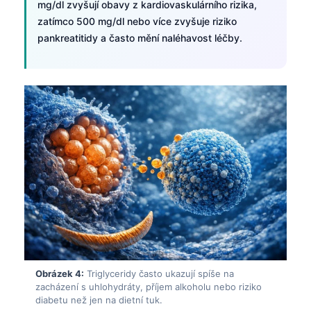
mg/dl zvyšují obavy z kardiovaskulárního rizika,
zatímco 500 mg/dl nebo více zvyšuje riziko
pankreatitidy a často mění naléhavost léčby.
Obrázek 4:
Triglyceridy často ukazují spíše na
zacházení s uhlohydráty, příjem alkoholu nebo riziko
diabetu než jen na dietní tuk.