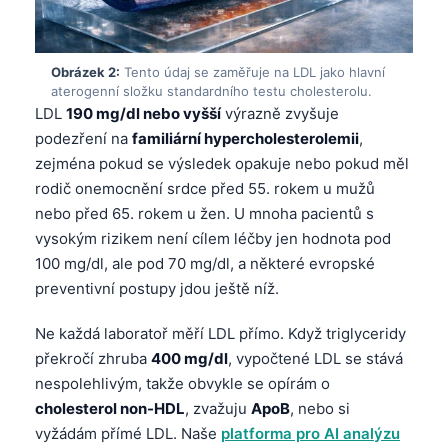
Obrázek 2:
Tento údaj se zaměřuje na LDL jako hlavní
aterogenní složku standardního testu cholesterolu.
LDL
190 mg/dl nebo vyšší
výrazně zvyšuje
podezření na
familiární hypercholesterolemii
,
zejména pokud se výsledek opakuje nebo pokud měl
rodič onemocnění srdce před 55. rokem u mužů
nebo před 65. rokem u žen. U mnoha pacientů s
vysokým rizikem není cílem léčby jen hodnota pod
100 mg/dl, ale pod 70 mg/dl, a některé evropské
preventivní postupy jdou ještě níž.
Ne každá laboratoř měří LDL přímo. Když triglyceridy
překročí zhruba
400 mg/dl
, vypočtené LDL se stává
nespolehlivým, takže obvykle se opírám o
cholesterol non-HDL
, zvažuju
ApoB
, nebo si
vyžádám přímé LDL. Naše
platforma pro AI analýzu