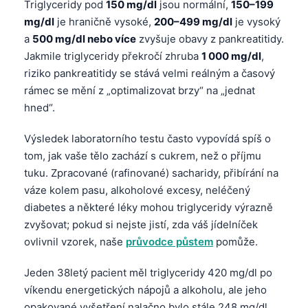
Triglyceridy pod
150 mg/dl
jsou normální,
150–199
mg/dl
je hraničně vysoké,
200–499 mg/dl
je vysoký
a
500 mg/dl nebo více
zvyšuje obavy z pankreatitidy.
Jakmile triglyceridy překročí zhruba
1 000 mg/dl
,
riziko pankreatitidy se stává velmi reálným a časový
rámec se mění z „optimalizovat brzy“ na „jednat
hned“.
Výsledek laboratorního testu často vypovídá spíš o
tom, jak vaše tělo zachází s cukrem, než o příjmu
tuku. Zpracované (rafinované) sacharidy, přibírání na
váze kolem pasu, alkoholové excesy, neléčený
diabetes a některé léky mohou triglyceridy výrazně
zvyšovat; pokud si nejste jistí, zda váš jídelníček
ovlivnil vzorek, naše
průvodce půstem
pomůže.
Jeden 38letý pacient měl triglyceridy 420 mg/dl po
víkendu energetických nápojů a alkoholu, ale jeho
opakované vyšetření nalačno bylo stále 248 mg/dl.