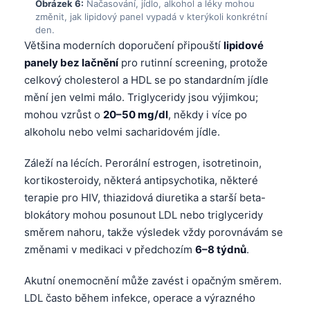
Obrázek 6:
Načasování, jídlo, alkohol a léky mohou
日本語
změnit, jak lipidový panel vypadá v kterýkoli konkrétní
Eesti
den.
Většina moderních doporučení připouští
lipidové
Azərbaycan dili
panely bez lačnění
pro rutinní screening, protože
Bosanski
celkový cholesterol a HDL se po standardním jídle
mění jen velmi málo. Triglyceridy jsou výjimkou;
Svenska
mohou vzrůst o
20–50 mg/dl
, někdy i více po
Српски језик
alkoholu nebo velmi sacharidovém jídle.
Íslenska
Záleží na lécích. Perorální estrogen, isotretinoin,
Հայերեն
kortikosteroidy, některá antipsychotika, některé
Bahasa Indonesia
terapie pro HIV, thiazidová diuretika a starší beta-
हिन्दी
blokátory mohou posunout LDL nebo triglyceridy
směrem nahoru, takže výsledek vždy porovnávám se
Nederlands
změnami v medikaci v předchozím
6–8 týdnů
.
Dansk
Akutní onemocnění může zavést i opačným směrem.
Български
LDL často během infekce, operace a výrazného
فارسی