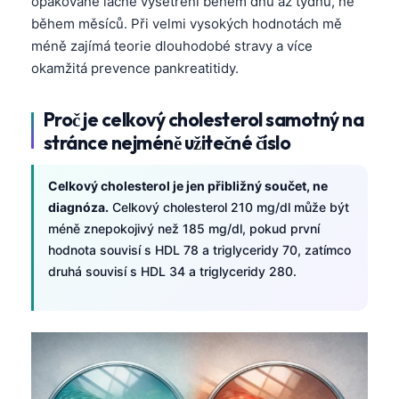
opakované lačné vyšetření během dnů až týdnů, ne
během měsíců. Při velmi vysokých hodnotách mě
méně zajímá teorie dlouhodobé stravy a více
okamžitá prevence pankreatitidy.
Proč je celkový cholesterol samotný na
stránce nejméně užitečné číslo
Celkový cholesterol je jen přibližný součet, ne
diagnóza.
Celkový cholesterol 210 mg/dl může být
méně znepokojivý než 185 mg/dl, pokud první
hodnota souvisí s HDL 78 a triglyceridy 70, zatímco
druhá souvisí s HDL 34 a triglyceridy 280.