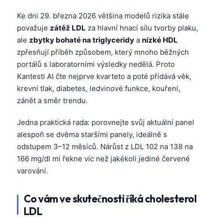
Ke dni 29. března 2026 většina modelů rizika stále
považuje
zátěž LDL
za hlavní hnací sílu tvorby plaku,
ale
zbytky bohaté na triglyceridy
a
nízké HDL
zpřesňují příběh způsobem, který mnoho běžných
portálů s laboratorními výsledky nedělá. Proto
Kantesti AI čte nejprve kvarteto a poté přidává věk,
krevní tlak, diabetes, ledvinové funkce, kouření,
zánět a směr trendu.
Jedna praktická rada: porovnejte svůj aktuální panel
alespoň se dvěma staršími panely, ideálně s
odstupem 3–12 měsíců. Nárůst z LDL 102 na 138 na
166 mg/dl mi řekne víc než jakékoli jediné červené
varování.
Co vám ve skutečnosti říká cholesterol
LDL