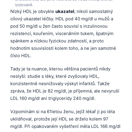
izolovaně.
Nízký HDL je obvykle
ukazatel
, nikoli samostatný
cílový ukazatel léčby. HDL pod 40 mg/dl u mužů a
pod 50 mg/dl u žen často souvisí s inzulinovou
rezistencí, kouřením, viscerálním tukem, špatným
spánkem a nízkou fyzickou zdatností, a proto
hodnotím souvislosti kolem toho, a ne jen samotné
číslo HDL.
Tady je ta nuance, kterou většina pacientů nikdy
neslyší: studie s léky, které zvyšovaly HDL,
konzistentně nesnižovaly výskyt infarktů. Takže
zpráva, že HDL je 82 mg/dl, je příjemná, ale nevyruší
LDL 160 mg/dl ani triglyceridy 240 mg/dl.
Vzpomínám si na 61letou ženu, jejíž lékař ji po léta
uklidňoval, protože její HDL se drželo kolem 97
mg/dl. Při opakovaném vyšetření měla LDL 166 mg/dl