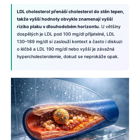
LDL cholesterol přenáší cholesterol do stěn tepen,
takže vyšší hodnoty obvykle znamenají vyšší
riziko plaku v dlouhodobém horizontu.
U většiny
dospělých je LDL pod 100 mg/dl přijatelné, LDL
130–189 mg/dl si zaslouží kontext a často i diskuzi
o léčbě a LDL 190 mg/dl nebo vyšší je závažná
hypercholesterolemie, dokud se neprokáže opak.