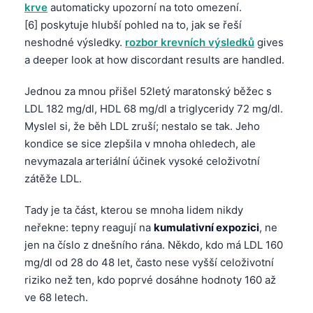
krve
automaticky upozorní na toto omezení.
[6] poskytuje hlubší pohled na to, jak se řeší
neshodné výsledky.
rozbor krevních výsledků
gives
a deeper look at how discordant results are handled.
Jednou za mnou přišel 52letý maratonský běžec s
LDL 182 mg/dl, HDL 68 mg/dl a triglyceridy 72 mg/dl.
Myslel si, že běh LDL zruší; nestalo se tak. Jeho
kondice se sice zlepšila v mnoha ohledech, ale
nevymazala arteriální účinek vysoké celoživotní
zátěže LDL.
Tady je ta část, kterou se mnoha lidem nikdy
neřekne: tepny reagují na
kumulativní expozici
, ne
jen na číslo z dnešního rána. Někdo, kdo má LDL 160
mg/dl od 28 do 48 let, často nese vyšší celoživotní
riziko než ten, kdo poprvé dosáhne hodnoty 160 až
ve 68 letech.