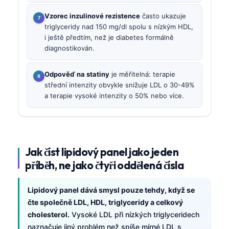
Vzorec inzulinové rezistence
často ukazuje
triglyceridy nad 150 mg/dl spolu s nízkým HDL,
i ještě předtím, než je diabetes formálně
diagnostikován.
Odpověď na statiny
je měřitelná: terapie
střední intenzity obvykle snižuje LDL o 30-49%
a terapie vysoké intenzity o 50% nebo více.
Jak číst lipidový panel jako jeden
příběh, ne jako čtyři oddělená čísla
Lipidový panel dává smysl pouze tehdy, když se
čte společně LDL, HDL, triglyceridy a celkový
cholesterol.
Vysoké LDL při nízkých triglyceridech
naznačuje jiný problém než spíše mírné LDL s