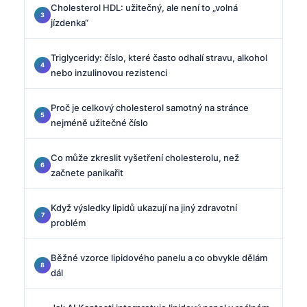
Cholesterol HDL: užitečný, ale není to „volná
jízdenka“
Triglyceridy: číslo, které často odhalí stravu, alkohol
nebo inzulinovou rezistenci
Proč je celkový cholesterol samotný na stránce
nejméně užitečné číslo
Co může zkreslit vyšetření cholesterolu, než
začnete panikařit
Když výsledky lipidů ukazují na jiný zdravotní
problém
Běžné vzorce lipidového panelu a co obvykle dělám
dál