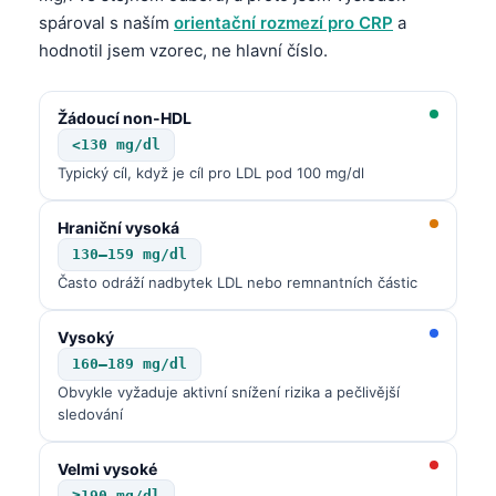
Gàidhlig
spároval s naším
orientační rozmezí pro CRP
a
Euskara
hodnotil jsem vzorec, ne hlavní číslo.
Македонски јазик
Latviešu valoda
Žádoucí non-HDL
<130 mg/dl
Galego
Typický cíl, když je cíl pro LDL pod 100 mg/dl
অসমীয়া
සිංහල
Hraniční vysoká
130–159 mg/dl
سنڌي
Často odráží nadbytek LDL nebo remnantních částic
پښتو
Vysoký
160–189 mg/dl
Slovenčina
Obvykle vyžaduje aktivní snížení rizika a pečlivější
Hrvatski
sledování
Suomi
Velmi vysoké
Қазақ тілі
≥190 mg/dl