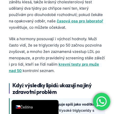
zánětu klesá, takže krásný cholesterolový test
简体中文
udělaný dva týdny po chřipce není ten, který
používám pro dlouhodobé rozhodnutí; pokud čekáte
Română
na opakovaný odběr, naše
časová osa pro laboratoř
Türkçe
vysvětluje, co můžete očekávat.
Ελληνικά
Věk a hormony posouvají i výchozí hodnoty. Muži
Português
často vidí, že se triglyceridy po 50 začnou pozvolna
Español
zvyšovat, a mnoho žen zaznamená vzestup LDL po
Italiano
menopauze, a proto pravidelný screening stále záleží
i pro lidi, kteří se řídí naším
krevní testy pro muže
עִבְרִית
nad 50
kontrolní seznam.
Français
العربية
Když výsledky lipidů ukazují na jiný
Deutsch
zdravotní problém
English
Lipidový panel někdy funguje spíš jako vodítko
Čeština
než jako hlavní diagnóza.
Vysoké triglyceridy s