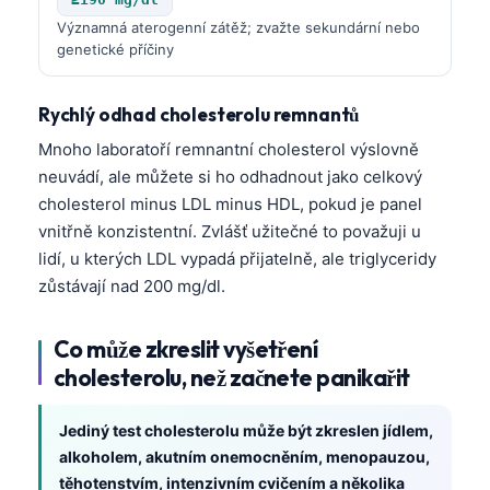
Català
Významná aterogenní zátěž; zvažte sekundární nebo
genetické příčiny
O‘zbekcha
Українська
Rychlý odhad cholesterolu remnantů
አማርኛ
Mnoho laboratoří remnantní cholesterol výslovně
Kiswahili
neuvádí, ale můžete si ho odhadnout jako celkový
ភាសាខ្មែរ
cholesterol minus LDL minus HDL, pokud je panel
vnitřně konzistentní. Zvlášť užitečné to považuji u
ဗမာစာ
lidí, u kterých LDL vypadá přijatelně, ale triglyceridy
ไทย
zůstávají nad 200 mg/dl.
Tagalog
Tiếng Việt
Co může zkreslit vyšetření
cholesterolu, než začnete panikařit
Bahasa Melayu
മലയാളം
Jediný test cholesterolu může být zkreslen jídlem,
ಕನ್ನಡ
alkoholem, akutním onemocněním, menopauzou,
těhotenstvím, intenzivním cvičením a několika
ગુજરાતી