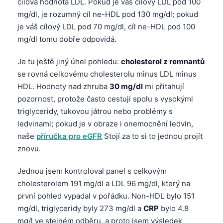
cílová hodnota LDL. Pokud je váš cílový LDL pod 100
Frysk
mg/dl, je rozumný cíl ne-HDL pod 130 mg/dl; pokud
je váš cílový LDL pod 70 mg/dl, cíl ne-HDL pod 100
Esperanto
mg/dl tomu dobře odpovídá.
Беларуская мова
Татар теле
Je tu ještě jiný úhel pohledu:
cholesterol z remnantů
se rovná celkovému cholesterolu minus LDL minus
Кыргызча
HDL. Hodnoty nad zhruba
30 mg/dl
mi přitahují
ئۇيغۇرچە
pozornost, protože často cestují spolu s vysokými
Cebuano
triglyceridy, tukovou játrou nebo problémy s
ledvinami; pokud je v obraze i onemocnění ledvin,
Basa Jawa
naše
příručka pro eGFR
Stojí za to si to jednou projít
ພາສາລາວ
znovu.
Монгол
Jednou jsem kontroloval panel s celkovým
Afrikaans
cholesterolem 191 mg/dl a LDL 96 mg/dl, který na
العربية المغربية
první pohled vypadal v pořádku. Non-HDL bylo 151
Occitan
mg/dl, triglyceridy byly 273 mg/dl a
CRP
bylo 4.8
mg/l ve stejném odběru, a proto jsem výsledek