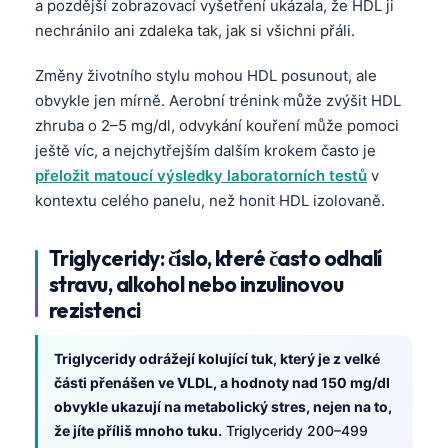
a pozdější zobrazovací vyšetření ukázala, že HDL ji
nechránilo ani zdaleka tak, jak si všichni přáli.
Změny životního stylu mohou HDL posunout, ale
obvykle jen mírně. Aerobní trénink může zvýšit HDL
zhruba o 2–5 mg/dl, odvykání kouření může pomoci
ještě víc, a nejchytřejším dalším krokem často je
přeložit matoucí výsledky laboratorních testů
v
kontextu celého panelu, než honit HDL izolovaně.
Triglyceridy: číslo, které často odhalí
stravu, alkohol nebo inzulinovou
rezistenci
Triglyceridy odrážejí kolující tuk, který je z velké
části přenášen ve VLDL, a hodnoty nad 150 mg/dl
obvykle ukazují na metabolický stres, nejen na to,
že jíte příliš mnoho tuku.
Triglyceridy 200–499