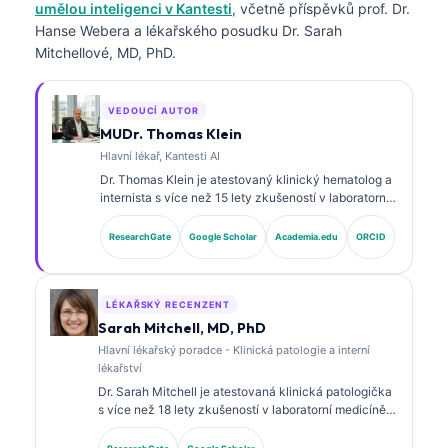
umělou inteligenci v Kantesti
, včetně příspěvků prof. Dr.
Hanse Webera a lékařského posudku Dr. Sarah
Mitchellové, MD, PhD.
VEDOUCÍ AUTOR
MUDr. Thomas Klein
Hlavní lékař, Kantesti AI
Dr. Thomas Klein je atestovaný klinický hematolog a
internista s více než 15 lety zkušeností v laboratorní
medicíně a analýze klinických dat s asistencí umělé
inteligence. Jako hlavní lékařský ředitel (Chief
ResearchGate
Google Scholar
Academia.edu
ORCID
Medical Officer) ve společnosti Kantesti AI zajišťuje
klinický dohled nad lékařskou přesností
proprietárního neuronového systému. Dr. Klein
rozsáhle publikoval k interpretaci biomarkerů a
LÉKAŘSKÝ RECENZENT
laboratorní diagnostice v oblasti laboratorní medicíny.
Sarah Mitchell, MD, PhD
Hlavní lékařský poradce - Klinická patologie a interní
lékařství
Dr. Sarah Mitchell je atestovaná klinická patologička
s více než 18 lety zkušeností v laboratorní medicíně a
diagnostické analýze. Má specializované certifikace
v klinické chemii a rozsáhle publikovala o