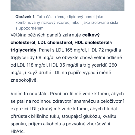
Obrázek 1:
Tato část rámuje lipidový panel jako
kombinovaný rizikový vzorec, nikoli jako izolovaná čísla
s upozorněním.
Většina běžných panelů zahrnuje
celkový
cholesterol
,
LDL cholesterol
,
HDL cholesterol
a
triglyceridy
. Panel s LDL 165 mg/dl, HDL 72 mg/dl a
triglyceridy 68 mg/dl se obvykle chová velmi odlišně
od LDL 118 mg/dl, HDL 35 mg/dl a triglyceridů 260
mg/dl, i když druhé LDL na papíře vypadá méně
znepokojivě.
Vidím to neustále. První profil mě vede k tomu, abych
se ptal na rodinnou zdravotní anamnézu a celoživotní
expozici LDL; druhý mě vede k tomu, abych hledal
přírůstek břišního tuku, stoupající glukózu, kvalitu
spánku, příjem alkoholu a pozvolné zhoršování
HbA1c.