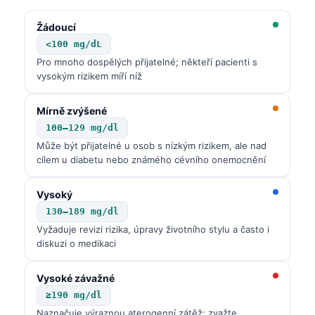
Žádoucí
<100 mg/dL
Pro mnoho dospělých přijatelné; někteří pacienti s
vysokým rizikem míří níž
Mírně zvýšené
100–129 mg/dl
Může být přijatelné u osob s nízkým rizikem, ale nad
cílem u diabetu nebo známého cévního onemocnění
Vysoký
130–189 mg/dl
Vyžaduje revizi rizika, úpravy životního stylu a často i
diskuzi o medikaci
Vysoké závažné
≥190 mg/dl
Naznačuje výraznou aterogenní zátěž; zvažte