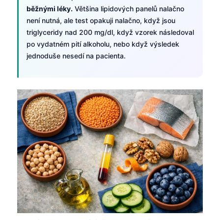
běžnými léky.
Většina lipidových panelů nalačno
தமிழ்
není nutná, ale test opakuji nalačno, když jsou
తెలుగు
triglyceridy nad 200 mg/dl, když vzorek následoval
po vydatném pití alkoholu, nebo když výsledek
मराठी
jednoduše nesedí na pacienta.
اردو
বাংলা
Shqip
Magyar
Slovenščina
한국어
Polski
Lietuvių kalba
Русский
ქართული