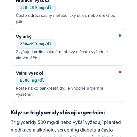
Hraniční vysoká
150–199 mg/dl
Často odráží časný metabolický stres nebo efekt po
jídle
Vysoký
200–499 mg/dl
Zvyšuje kardiovaskulární obavy a často vyžaduje
aktivní léčbu
Velmi vysoké
≥500 mg/dl
Roste riziko pankreatitidy; je vhodné urgentní
vyšetření
Když se triglyceridy stávají urgentními
Triglyceridy 500 mg/dl nebo vyšší vyžadují přehled
medikace a alkoholu, screening diabetu a často