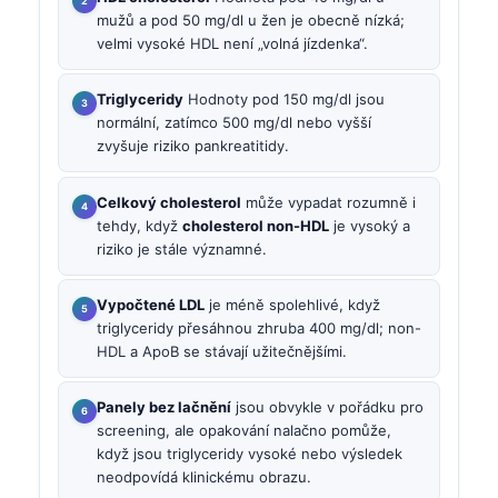
mužů a pod 50 mg/dl u žen je obecně nízká;
velmi vysoké HDL není „volná jízdenka“.
Triglyceridy
Hodnoty pod 150 mg/dl jsou
normální, zatímco 500 mg/dl nebo vyšší
zvyšuje riziko pankreatitidy.
Celkový cholesterol
může vypadat rozumně i
tehdy, když
cholesterol non-HDL
je vysoký a
riziko je stále významné.
Vypočtené LDL
je méně spolehlivé, když
triglyceridy přesáhnou zhruba 400 mg/dl; non-
HDL a ApoB se stávají užitečnějšími.
Panely bez lačnění
jsou obvykle v pořádku pro
screening, ale opakování nalačno pomůže,
když jsou triglyceridy vysoké nebo výsledek
neodpovídá klinickému obrazu.