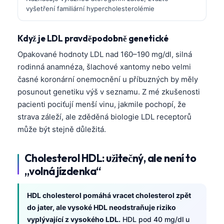
vyšetření familiární hypercholesterolémie
Když je LDL pravděpodobně genetické
Opakované hodnoty LDL nad 160–190 mg/dl, silná
rodinná anamnéza, šlachové xantomy nebo velmi
časné koronární onemocnění u příbuzných by měly
posunout genetiku výš v seznamu. Z mé zkušenosti
pacienti pociťují menší vinu, jakmile pochopí, že
strava záleží, ale zděděná biologie LDL receptorů
může být stejně důležitá.
Cholesterol HDL: užitečný, ale není to
„volná jízdenka“
HDL cholesterol pomáhá vracet cholesterol zpět
do jater, ale vysoké HDL neodstraňuje riziko
vyplývající z vysokého LDL.
HDL pod 40 mg/dl u