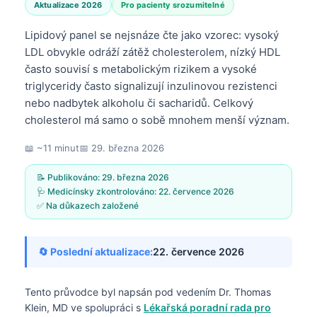
Aktualizace 2026
Pro pacienty srozumitelné
Lipidový panel se nejsnáze čte jako vzorec: vysoký
LDL obvykle odráží zátěž cholesterolem, nízký HDL
často souvisí s metabolickým rizikem a vysoké
triglyceridy často signalizují inzulinovou rezistenci
nebo nadbytek alkoholu či sacharidů. Celkový
cholesterol má samo o sobě mnohem menší význam.
📖 ~11 minut
📅
29. března 2026
📝 Publikováno:
29. března 2026
🩺 Medicínsky zkontrolováno:
22. července 2026
✅ Na důkazech založené
🔄 Poslední aktualizace:
22. července 2026
Tento průvodce byl napsán pod vedením
Dr. Thomas
Klein, MD
ve spolupráci s
Lékařská poradní rada pro