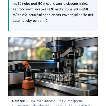
mužů nebo pod 50 mg/dl u žen je obecně nízké,
zatímco velmi vysoké HDL nad zhruba 90 mg/dl
může být neutrální nebo občas zavádějící spíše než
automaticky ochranné.
Obrázek 3:
HDL má skutečnou roli v transportu
cholesterolu, ale jeho hodnota se nedá interpretovat