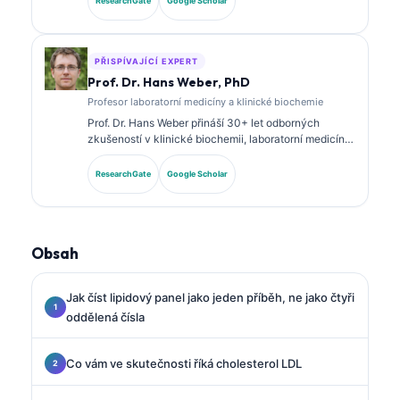
ResearchGate
Google Scholar
panelových biomarkerech a laboratorní analýze v
klinické praxi.
PŘISPÍVAJÍCÍ EXPERT
Prof. Dr. Hans Weber, PhD
Profesor laboratorní medicíny a klinické biochemie
Prof. Dr. Hans Weber přináší 30+ let odborných
zkušeností v klinické biochemii, laboratorní medicíně
a výzkumu biomarkerů. Bývalý prezident Německé
společnosti pro klinickou chemii, specializuje se na
ResearchGate
Google Scholar
analýzu diagnostických panelů, standardizaci
biomarkerů a laboratorní medicínu s podporou AI.
Obsah
Jak číst lipidový panel jako jeden příběh, ne jako čtyři
oddělená čísla
Co vám ve skutečnosti říká cholesterol LDL