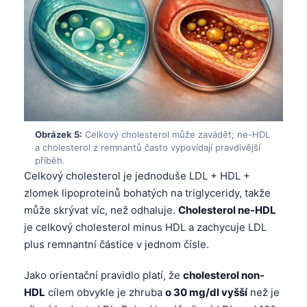
Obrázek 5:
Celkový cholesterol může zavádět; ne-HDL
a cholesterol z remnantů často vypovídají pravdivější
příběh.
Celkový cholesterol je jednoduše LDL + HDL +
zlomek lipoproteinů bohatých na triglyceridy, takže
může skrývat víc, než odhaluje.
Cholesterol ne-HDL
je celkový cholesterol minus HDL a zachycuje LDL
plus remnantní částice v jednom čísle.
Jako orientační pravidlo platí, že
cholesterol non-
Norsk bokmål
HDL
cílem obvykle je zhruba
o 30 mg/dl vyšší
než je
Ślōnskŏ gŏdka