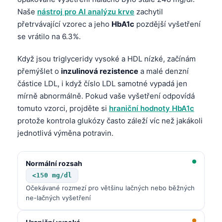
Naše
nástroj pro AI analýzu krve
zachytil
přetrvávající vzorec a jeho
HbA1c
pozdější vyšetření
se vrátilo na 6.3%.
Když jsou triglyceridy vysoké a HDL nízké, začínám
přemýšlet o
inzulinová rezistence
a malé denzní
částice LDL, i když číslo LDL samotné vypadá jen
mírně abnormálně. Pokud vaše vyšetření odpovídá
tomuto vzorci, projděte si
hraniční hodnoty HbA1c
protože kontrola glukózy často záleží víc než jakákoli
jednotlivá výměna potravin.
Normální rozsah
<150 mg/dl
Očekávané rozmezí pro většinu lačných nebo běžných
ne-lačných vyšetření