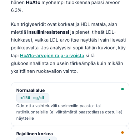
hänen
HbA1c
myöhempi tuloksensa palasi arvoon
6.3%.
Kun triglyseridit ovat korkeat ja HDL matala, alan
miettiä
insuliiniresistenssi
ja pienet, tiheät LDL-
hiukkaset, vaikka LDL-arvo itse näyttäisi vain lievästi
poikkeavalta. Jos analyysisi sopii tähän kuvioon, käy
läpi
HbA1c-arvojen raja-arvoista
sillä
glukoosinhallinta on usein tärkeämpää kuin mikään
yksittäinen ruokavalion vaihto.
Normaalialue
<150 mg/dL
Odotettu vaihteluväli useimmille paasto- tai
rutiiniluonteisille (ei välttämättä paastotilassa otetuille)
näytteille
Rajallinen korkea