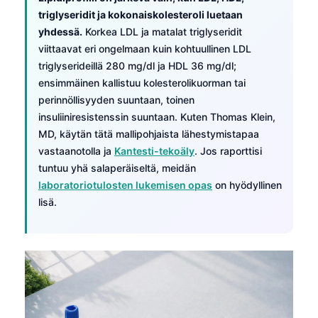
triglyseridit ja kokonaiskolesteroli luetaan
yhdessä.
Korkea LDL ja matalat triglyseridit
viittaavat eri ongelmaan kuin kohtuullinen LDL
triglyserideillä 280 mg/dl ja HDL 36 mg/dl;
ensimmäinen kallistuu kolesterolikuorman tai
perinnöllisyyden suuntaan, toinen
insuliiniresistenssin suuntaan. Kuten Thomas Klein,
MD, käytän tätä mallipohjaista lähestymistapaa
vastaanotolla ja
Kantesti-tekoäly
. Jos raporttisi
tuntuu yhä salaperäiseltä, meidän
laboratoriotulosten lukemisen opas
on hyödyllinen
lisä.