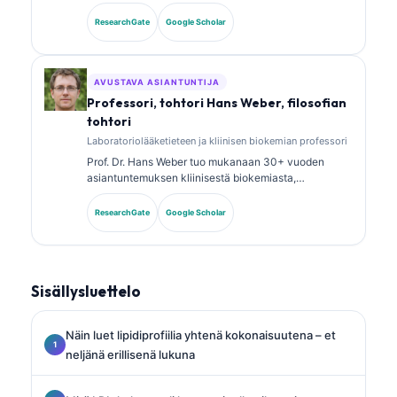
laboratoriolääketieteestä ja diagnostisesta
analyysistä. Hänellä on erikoistason sertifikaatit
ResearchGate
Google Scholar
kliinisen kemian alalta, ja hän on julkaissut laajasti
biomarkkeripaneeleista ja laboratoriotutkimusten
analyysistä kliinisessä käytännössä.
AVUSTAVA ASIANTUNTIJA
Professori, tohtori Hans Weber, filosofian
tohtori
Laboratoriolääketieteen ja kliinisen biokemian professori
Prof. Dr. Hans Weber tuo mukanaan 30+ vuoden
asiantuntemuksen kliinisestä biokemiasta,
laboratoriolääketieteestä ja
biomarkkeritutkimuksesta. Hän oli aiemmin Saksan
ResearchGate
Google Scholar
kliinisen kemian seuran (German Society for Clinical
Chemistry) presidentti, ja hän erikoistuu diagnostisten
paneelien analyysiin, biomarkkereiden
standardointiin sekä tekoälyavusteiseen
Sisällysluettelo
laboratoriolääketieteeseen.
Näin luet lipidiprofiilia yhtenä kokonaisuutena – et
neljänä erillisenä lukuna