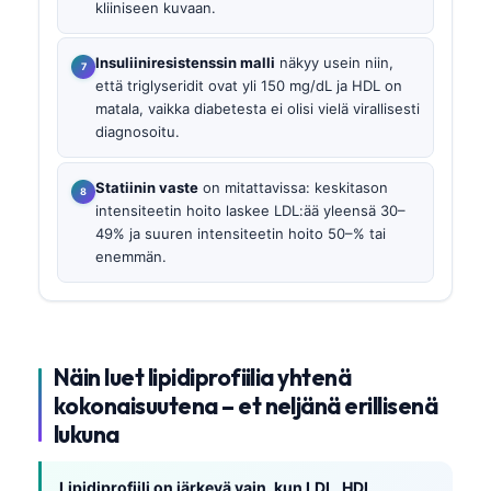
kliiniseen kuvaan.
Insuliiniresistenssin malli
näkyy usein niin,
että triglyseridit ovat yli 150 mg/dL ja HDL on
matala, vaikka diabetesta ei olisi vielä virallisesti
diagnosoitu.
Statiinin vaste
on mitattavissa: keskitason
intensiteetin hoito laskee LDL:ää yleensä 30–
49% ja suuren intensiteetin hoito 50–% tai
enemmän.
Näin luet lipidiprofiilia yhtenä
kokonaisuutena – et neljänä erillisenä
lukuna
Lipidiprofiili on järkevä vain, kun LDL, HDL,