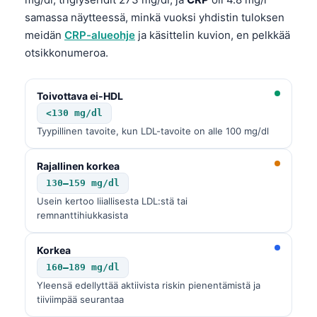
O‘zbekcha
samassa näytteessä, minkä vuoksi yhdistin tuloksen
Українська
meidän
CRP-alueohje
ja käsittelin kuvion, en pelkkää
otsikkonumeroa.
አማርኛ
Kiswahili
Toivottava ei-HDL
ភាសាខ្មែរ
<130 mg/dl
ဗမာစာ
Tyypillinen tavoite, kun LDL-tavoite on alle 100 mg/dl
ไทย
Rajallinen korkea
Tagalog
130–159 mg/dl
Tiếng Việt
Usein kertoo liiallisesta LDL:stä tai
remnanttihiukkasista
Bahasa Melayu
മലയാളം
Korkea
ಕನ್ನಡ
160–189 mg/dl
Yleensä edellyttää aktiivista riskin pienentämistä ja
ગુજરાતી
tiiviimpää seurantaa
தமிழ்