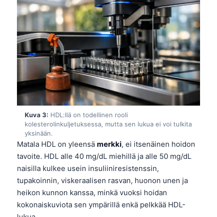
Kuva 3:
HDL:llä on todellinen rooli
kolesterolinkuljetuksessa, mutta sen lukua ei voi tulkita
yksinään.
Matala HDL on yleensä
merkki
, ei itsenäinen hoidon
tavoite. HDL alle 40 mg/dL miehillä ja alle 50 mg/dL
naisilla kulkee usein insuliiniresistenssin,
tupakoinnin, viskeraalisen rasvan, huonon unen ja
heikon kunnon kanssa, minkä vuoksi hoidan
kokonaiskuviota sen ympärillä enkä pelkkää HDL-
lukua.