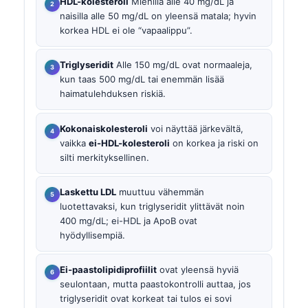
HDL-kolesteroli
Miehillä alle 40 mg/dL ja
naisilla alle 50 mg/dL on yleensä matala; hyvin
korkea HDL ei ole “vapaalippu”.
Triglyseridit
Alle 150 mg/dL ovat normaaleja,
kun taas 500 mg/dL tai enemmän lisää
haimatulehduksen riskiä.
Kokonaiskolesteroli
voi näyttää järkevältä,
vaikka
ei-HDL-kolesteroli
on korkea ja riski on
silti merkityksellinen.
Laskettu LDL
muuttuu vähemmän
luotettavaksi, kun triglyseridit ylittävät noin
400 mg/dL; ei-HDL ja ApoB ovat
hyödyllisempiä.
Ei-paastolipidiprofiilit
ovat yleensä hyviä
seulontaan, mutta paastokontrolli auttaa, jos
triglyseridit ovat korkeat tai tulos ei sovi