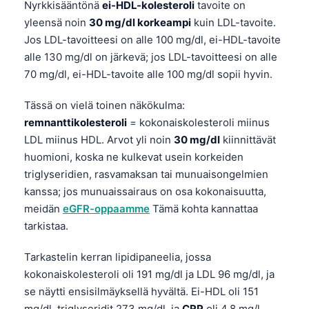
Gàidhlig
Nyrkkisääntönä
ei-HDL-kolesteroli
tavoite on
yleensä noin
30 mg/dl korkeampi
kuin LDL-tavoite.
Euskara
Jos LDL-tavoitteesi on alle 100 mg/dl, ei-HDL-tavoite
Македонски јазик
alle 130 mg/dl on järkevä; jos LDL-tavoitteesi on alle
Latviešu valoda
70 mg/dl, ei-HDL-tavoite alle 100 mg/dl sopii hyvin.
Galego
Tässä on vielä toinen näkökulma:
অসমীয়া
remnanttikolesteroli
= kokonaiskolesteroli miinus
සිංහල
LDL miinus HDL. Arvot yli noin
30 mg/dl
kiinnittävät
huomioni, koska ne kulkevat usein korkeiden
سنڌي
triglyseridien, rasvamaksan tai munuaisongelmien
پښتو
kanssa; jos munuaissairaus on osa kokonaisuutta,
meidän
eGFR-oppaamme
Tämä kohta kannattaa
tarkistaa.
Slovenčina
Hrvatski
Tarkastelin kerran lipidipaneelia, jossa
kokonaiskolesteroli oli 191 mg/dl ja LDL 96 mg/dl, ja
Қазақ тілі
se näytti ensisilmäyksellä hyvältä. Ei-HDL oli 151
Català
mg/dl, triglyseridit 273 mg/dl, ja
CRP
oli 4.8 mg/l