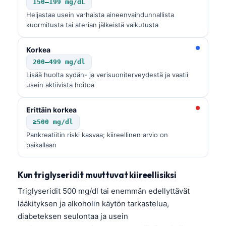
150–199 mg/dL
Heijastaa usein varhaista aineenvaihdunnallista
kuormitusta tai aterian jälkeistä vaikutusta
Korkea
200–499 mg/dl
Lisää huolta sydän- ja verisuoniterveydestä ja vaatii
usein aktiivista hoitoa
Erittäin korkea
≥500 mg/dl
Pankreatiitin riski kasvaa; kiireellinen arvio on
paikallaan
Kun triglyseridit muuttuvat kiireellisiksi
Triglyseridit 500 mg/dl tai enemmän edellyttävät
lääkityksen ja alkoholin käytön tarkastelua,
diabeteksen seulontaa ja usein