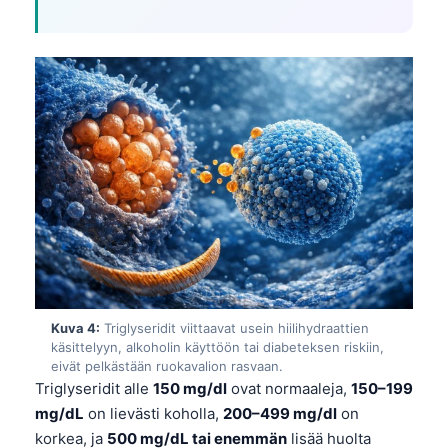
Kuva 4:
Triglyseridit viittaavat usein hiilihydraattien
käsittelyyn, alkoholin käyttöön tai diabeteksen riskiin,
eivät pelkästään ruokavalion rasvaan.
Triglyseridit alle
150 mg/dl
ovat normaaleja,
150–199
mg/dL
on lievästi koholla,
200–499 mg/dl
on
korkea, ja
500 mg/dL tai enemmän
lisää huolta