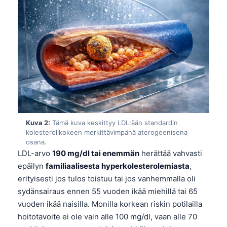
Kuva 2:
Tämä kuva keskittyy LDL:ään standardin
kolesterolikokeen merkittävimpänä aterogeenisena
osana.
LDL-arvo
190 mg/dl tai enemmän
herättää vahvasti
epäilyn
familiaalisesta hyperkolesterolemiasta
,
erityisesti jos tulos toistuu tai jos vanhemmalla oli
sydänsairaus ennen 55 vuoden ikää miehillä tai 65
vuoden ikää naisilla. Monilla korkean riskin potilailla
hoitotavoite ei ole vain alle 100 mg/dl, vaan alle 70