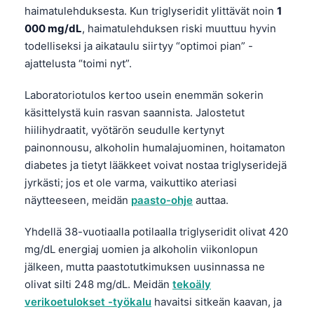
haimatulehduksesta. Kun triglyseridit ylittävät noin
1
000 mg/dL
, haimatulehduksen riski muuttuu hyvin
todelliseksi ja aikataulu siirtyy “optimoi pian” -
ajattelusta “toimi nyt”.
Laboratoriotulos kertoo usein enemmän sokerin
käsittelystä kuin rasvan saannista. Jalostetut
hiilihydraatit, vyötärön seudulle kertynyt
painonnousu, alkoholin humalajuominen, hoitamaton
diabetes ja tietyt lääkkeet voivat nostaa triglyseridejä
jyrkästi; jos et ole varma, vaikuttiko ateriasi
näytteeseen, meidän
paasto-ohje
auttaa.
Yhdellä 38-vuotiaalla potilaalla triglyseridit olivat 420
mg/dL energiaj uomien ja alkoholin viikonlopun
jälkeen, mutta paastotutkimuksen uusinnassa ne
olivat silti 248 mg/dL. Meidän
tekoäly
verikoetulokset -työkalu
havaitsi sitkeän kaavan, ja