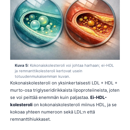
Frysk
Esperanto
Беларуская мова
Татар теле
Кыргызча
ئۇيغۇرچە
Cebuano
Kuva 5:
Kokonaiskolesteroli voi johtaa harhaan; ei-HDL
ja remnanttikolesteroli kertovat usein
Basa Jawa
totuudenmukaisemman kuvan.
ພາສາລາວ
Kokonaiskolesteroli on yksinkertaisesti LDL + HDL +
murto-osa triglyseridirikkaista lipoproteiineista, joten
Монгол
se voi peittää enemmän kuin paljastaa.
Ei-HDL-
Afrikaans
kolesteroli
on kokonaiskolesteroli miinus HDL, ja se
العربية المغربية
kokoaa yhteen numeroon sekä LDL:n että
remnanttihiukkaset.
Occitan