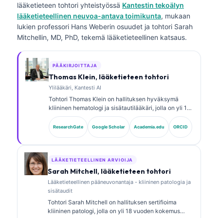
lääketieteen tohtori
yhteistyössä
Kantestin tekoälyn
lääketieteellinen neuvoa-antava toimikunta
, mukaan
lukien professori Hans Weberin osuudet ja tohtori Sarah
Mitchellin, MD, PhD, tekemä lääketieteellinen katsaus.
PÄÄKIRJOITTAJA
Thomas Klein, lääketieteen tohtori
Ylilääkäri, Kantesti AI
Tohtori Thomas Klein on hallituksen hyväksymä
kliininen hematologi ja sisätautilääkäri, jolla on yli 15
vuoden kokemus laboratoriolääketieteestä ja
tekoälyavusteisesta kliinisestä analyysistä.
ResearchGate
Google Scholar
Academia.edu
ORCID
Lääketieteellisena johtajana (Chief Medical Officer)
yrityksessä Kantesti AI hän valvoo kliinisesti
omistusoikeudellisen hermoverkon lääketieteellistä
tarkkuutta. Tohtori Klein on julkaissut laajasti
LÄÄKETIETEELLINEN ARVIOIJA
biomarkkereiden tulkinnasta ja
Sarah Mitchell, lääketieteen tohtori
laboratoriotutkimusten diagnostiikasta
Lääketieteellinen pääneuvonantaja - kliininen patologia ja
laboratoriolääketieteen aiheista.
sisätaudit
Tohtori Sarah Mitchell on hallituksen sertifioima
kliininen patologi, jolla on yli 18 vuoden kokemus