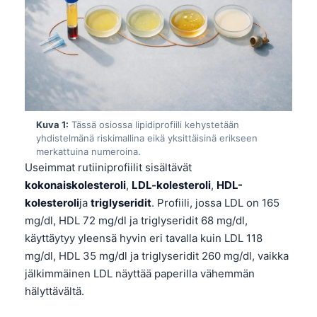
Kuva 1:
Tässä osiossa lipidiprofiili kehystetään
yhdistelmänä riskimallina eikä yksittäisinä erikseen
merkattuina numeroina.
Useimmat rutiiniprofiilit sisältävät
kokonaiskolesteroli
,
LDL-kolesteroli
,
HDL-
kolesteroli
ja
triglyseridit
. Profiili, jossa LDL on 165
mg/dl, HDL 72 mg/dl ja triglyseridit 68 mg/dl,
käyttäytyy yleensä hyvin eri tavalla kuin LDL 118
mg/dl, HDL 35 mg/dl ja triglyseridit 260 mg/dl, vaikka
jälkimmäinen LDL näyttää paperilla vähemmän
hälyttävältä.