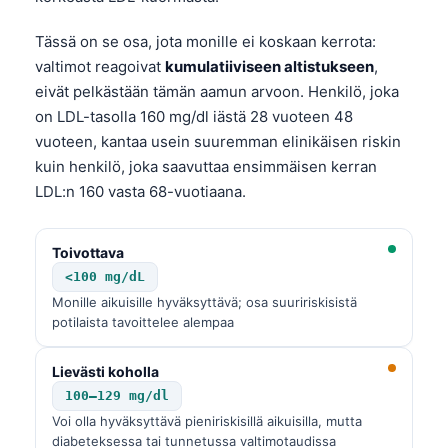
Tässä on se osa, jota monille ei koskaan kerrota:
valtimot reagoivat
kumulatiiviseen altistukseen
,
eivät pelkästään tämän aamun arvoon. Henkilö, joka
on LDL-tasolla 160 mg/dl iästä 28 vuoteen 48
vuoteen, kantaa usein suuremman elinikäisen riskin
kuin henkilö, joka saavuttaa ensimmäisen kerran
LDL:n 160 vasta 68-vuotiaana.
Toivottava
<100 mg/dL
Monille aikuisille hyväksyttävä; osa suuririskisistä
potilaista tavoittelee alempaa
Lievästi koholla
100–129 mg/dl
Voi olla hyväksyttävä pieniriskisillä aikuisilla, mutta
diabeteksessa tai tunnetussa valtimotaudissa