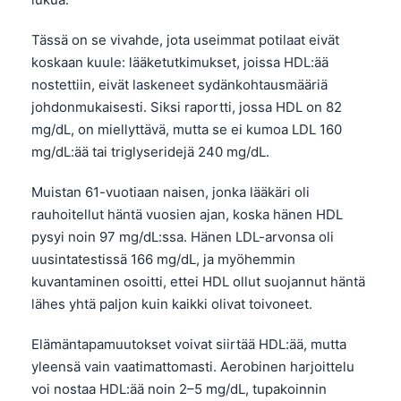
Tässä on se vivahde, jota useimmat potilaat eivät
koskaan kuule: lääketutkimukset, joissa HDL:ää
nostettiin, eivät laskeneet sydänkohtausmääriä
johdonmukaisesti. Siksi raportti, jossa HDL on 82
mg/dL, on miellyttävä, mutta se ei kumoa LDL 160
mg/dL:ää tai triglyseridejä 240 mg/dL.
Muistan 61-vuotiaan naisen, jonka lääkäri oli
rauhoitellut häntä vuosien ajan, koska hänen HDL
pysyi noin 97 mg/dL:ssa. Hänen LDL-arvonsa oli
uusintatestissä 166 mg/dL, ja myöhemmin
kuvantaminen osoitti, ettei HDL ollut suojannut häntä
lähes yhtä paljon kuin kaikki olivat toivoneet.
Elämäntapamuutokset voivat siirtää HDL:ää, mutta
yleensä vain vaatimattomasti. Aerobinen harjoittelu
voi nostaa HDL:ää noin 2–5 mg/dL, tupakoinnin