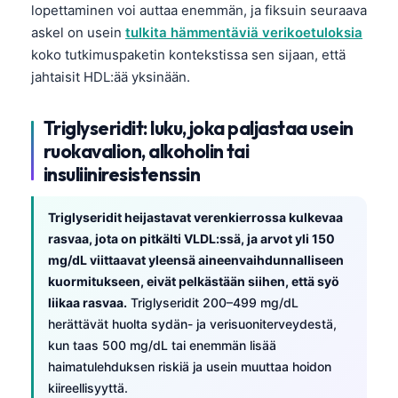
lopettaminen voi auttaa enemmän, ja fiksuin seuraava
askel on usein
tulkita hämmentäviä verikoetuloksia
koko tutkimuspaketin kontekstissa sen sijaan, että
jahtaisit HDL:ää yksinään.
Triglyseridit: luku, joka paljastaa usein
ruokavalion, alkoholin tai
insuliiniresistenssin
Triglyseridit heijastavat verenkierrossa kulkevaa
rasvaa, jota on pitkälti VLDL:ssä, ja arvot yli 150
mg/dL viittaavat yleensä aineenvaihdunnalliseen
kuormitukseen, eivät pelkästään siihen, että syö
liikaa rasvaa.
Triglyseridit 200–499 mg/dL
herättävät huolta sydän- ja verisuoniterveydestä,
kun taas 500 mg/dL tai enemmän lisää
haimatulehduksen riskiä ja usein muuttaa hoidon
kiireellisyyttä.