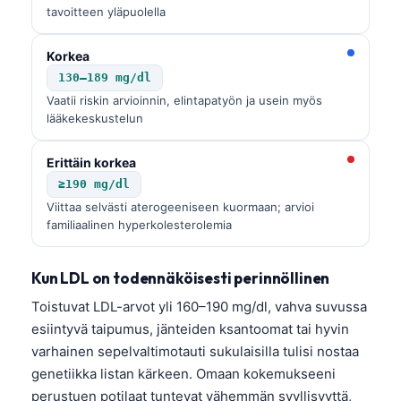
tavoitteen yläpuolella
Korkea
130–189 mg/dl
Vaatii riskin arvioinnin, elintapatyön ja usein myös
lääkekeskustelun
Erittäin korkea
≥190 mg/dl
Viittaa selvästi aterogeeniseen kuormaan; arvioi
familiaalinen hyperkolesterolemia
Kun LDL on todennäköisesti perinnöllinen
Toistuvat LDL-arvot yli 160–190 mg/dl, vahva suvussa
esiintyvä taipumus, jänteiden ksantoomat tai hyvin
varhainen sepelvaltimotauti sukulaisilla tulisi nostaa
genetiikka listan kärkeen. Omaan kokemukseeni
perustuen potilaat tuntevat vähemmän syyllisyyttä,