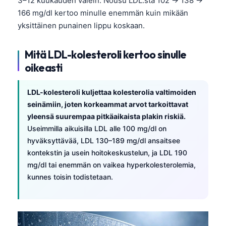
3–12 kuukauden välein. Nousu LDL:stä 102 → 138 →
166 mg/dl kertoo minulle enemmän kuin mikään
yksittäinen punainen lippu koskaan.
Mitä LDL-kolesteroli kertoo sinulle
oikeasti
LDL-kolesteroli kuljettaa kolesterolia valtimoiden
seinämiin, joten korkeammat arvot tarkoittavat
yleensä suurempaa pitkäaikaista plakin riskiä.
Useimmilla aikuisilla LDL alle 100 mg/dl on
hyväksyttävää, LDL 130–189 mg/dl ansaitsee
kontekstin ja usein hoitokeskustelun, ja LDL 190
mg/dl tai enemmän on vaikea hyperkolesterolemia,
kunnes toisin todistetaan.