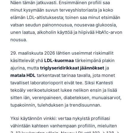
Näen tämän jatkuvasti. Ensimmäinen profiili saa
minut kysymään suvun terveyshistoriasta ja koko
elämän LDL-altistuksesta; toinen saa minut etsimään
vatsan seudun painonnousua, nousevaa glukoosia,
unen laatua, alkoholin käyttöä ja hiipivää HbA1c-arvon
nousua.
29. maaliskuuta 2026 lähtien useimmat riskimallit
käsittelevät yhä
LDL-kuormaa
tärkeimpänä plakin
ajurina, mutta
triglyseridirikkaat jäännökset
ja
matala HDL
tarkentavat tarinaa tavalla, jota monet
tavalliset laboratorioporit eivät tee. Siksi Kantesti
tekoäly verikoetulokset lukee nelikon ensin ja lisää
sitten iän, verenpaineen, diabeteksen, munuaisarvot,
tupakoinnin, tulehduksen ja trendisuunnan.
Yksi käytännön vinkki: vertaa nykyistä profiiliasi
vähintään kahteen vanhempaan profiiliin, mieluiten