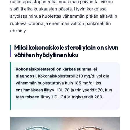
uusintapaastopaneelia muutaman päivän tai viikon
sisällä eikä kuukausien päästä. Hyvin korkeissa
arvoissa minua huolettaa vähemmän pitkän aikavälin
ruokavalioteoria ja enemmän välitön pankreatiitin
ehkäisy.
Miksi kokonaiskolesteroli yksin on sivun
vähiten hyödyllinen luku
Kokonaiskolesteroli on karkea summa, ei
diagnoosi.
Kokonaiskolesteroli 210 mg/dl voi olla
vähemmän huolestuttava kuin 185 mg/dl, jos
ensimmäiseen liittyy HDL 78 ja triglyseridit 70, kun
taas toiseen liittyy HDL 34 ja triglyseridit 280.
Norsk bokmål
Ślōnskŏ gŏdka