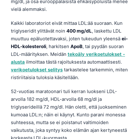
mg/dl, ja osa eurooppalaisista ehkäisypoluista menee
vielä alemmaksi.
Kaikki laboratoriot eivät mittaa LDL:ää suoraan. Kun
triglyseridit ylittävät noin
400 mg/dL
, laskettu LDL
muuttuu epäluotettavaksi, joten tukeudun yleensä
ei-
HDL-kolesteroli
, harkitsen
ApoB
, tai pyydän suoran
LDL-määrityksen. Meidän
tekoäly verikoetulokset -
alusta
ilmoittaa tästä rajoituksesta automaattisesti.
verikoetulokset selitys
tarkastelee tarkemmin, miten
ristiriitaisia tuloksia käsitellään.
52-vuotias maratoonari tuli kerran luokseni LDL-
arvolla 182 mg/dl, HDL-arvolla 68 mg/dl ja
triglyserideillä 72 mg/dl. Hän oletti, että juokseminen
kumoaa LDL:n; näin ei käynyt. Kunto parani monessa
suhteessa, mutta se ei poistanut valtimoiden
vaikutusta, joka syntyy koko elämän ajan kertyneestä
korkeasta LDL-kuormasta.