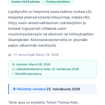
Vuoden 2026 päivitys
Potilasystävällinen
Lipidiprofiili on helpointa lukea mallina: korkea LDL
heijastaa yleensä kolesterolikuormaa, matala HDL
liittyy usein aineenvaihdunnan riskitekijöihin ja
korkeat triglyseridit viittaavat usein
insuliiniresistenssiin tai alkoholin tai hiilihydraattien
liikamäärään. Kokonaiskolesterolilla on yksinään
paljon vähemmän merkitystä.
📖 ~11 minuuttia
📅
March 29, 2026
📝 Julkaistu:
March 29, 2026
🩺 Lääketieteellisesti arvioitu:
22. heinäkuuta 2026
✅ Näyttöön perustuva
🔄 Päivitetty viimeksi:
22. heinäkuuta 2026
Tämä opas on kirjoitettu
Tohtori Thomas Klein,