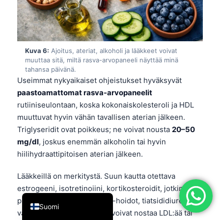
简体中文
Română
Türkçe
Kuva 6:
Ajoitus, ateriat, alkoholi ja lääkkeet voivat
muuttaa sitä, miltä rasva-arvopaneeli näyttää minä
Ελληνικά
tahansa päivänä.
Português
Useimmat nykyaikaiset ohjeistukset hyväksyvät
paastoamattomat rasva-arvopaneelit
Español
rutiiniseulontaan, koska kokonaiskolesteroli ja HDL
Italiano
muuttuvat hyvin vähän tavallisen aterian jälkeen.
עִבְרִית
Triglyseridit ovat poikkeus; ne voivat nousta
20–50
mg/dl
, joskus enemmän alkoholin tai hyvin
Français
hiilihydraattipitoisen aterian jälkeen.
العربية
Deutsch
Lääkkeillä on merkitystä. Suun kautta otettava
estrogeeni, isotretinoiini, kortikosteroidit, jotkin
English
psykoosilääkkeet, tietyt HIV-hoidot, tiatsididiureetit ja
Suomi
vanhemmat beetasalpaajat voivat nostaa LDL:ää tai