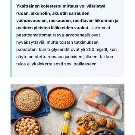
日本語
Yksittäinen kolesterolimittaus voi vääristyä
Eesti
ruoan, alkoholin, akuutin sairauden,
vaihdevuosien, raskauden, rasittavan liikunnan ja
Azərbaycan dili
useiden yleisten lääkkeiden vuoksi.
Useimmat
Bosanski
paastoamattomat rasva-arvopaneelit ovat
hyväksyttäviä, mutta toistan tutkimuksen
Svenska
paastoten, kun triglyseridit ovat yli 200 mg/dl, kun
Српски језик
näyte on otettu runsaan juomisen jälkeen, tai kun
Íslenska
tulos ei yksinkertaisesti sovi potilaaseen.
Հայերեն
Bahasa Indonesia
हिन्दी
Nederlands
Dansk
Български
فارسی