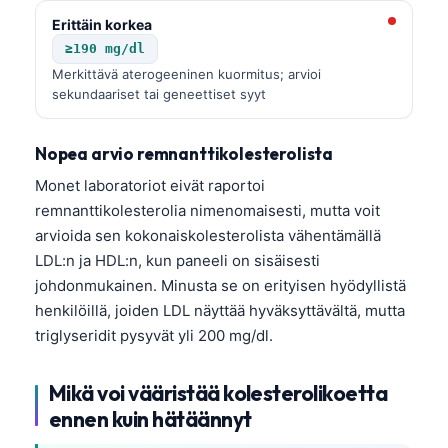
Erittäin korkea
తెలుగు
≥190 mg/dl
मराठी
Merkittävä aterogeeninen kuormitus; arvioi
sekundaariset tai geneettiset syyt
اردو
বাংলা
Nopea arvio remnanttikolesterolista
Shqip
Monet laboratoriot eivät raportoi
Magyar
remnanttikolesterolia nimenomaisesti, mutta voit
Slovenščina
arvioida sen kokonaiskolesterolista vähentämällä
LDL:n ja HDL:n, kun paneeli on sisäisesti
한국어
johdonmukainen. Minusta se on erityisen hyödyllistä
Polski
henkilöillä, joiden LDL näyttää hyväksyttävältä, mutta
Lietuvių kalba
triglyseridit pysyvät yli 200 mg/dl.
Русский
Mikä voi vääristää kolesterolikoetta
ქართული
ennen kuin hätäännyt
Čeština