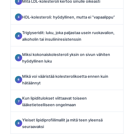
Mitä LDL-kolesteroli kertoo sinulle oikeasti
HDL-kolesteroli: hyödyllinen, mutta ei “vapaalippu”
Triglyseridit: luku, joka paljastaa usein ruokavalion,
alkoholin tai insuliiniresistenssin
Miksi kokonaiskolesteroli yksin on sivun vähiten
hyödyllinen luku
Mikä voi vääristää kolesterolikoetta ennen kuin
hätäännyt
Kun lipiditulokset viittaavat toiseen
lääketieteelliseen ongelmaan
Yleiset lipidiprofiilimallit ja mitä teen yleensä
seuraavaksi