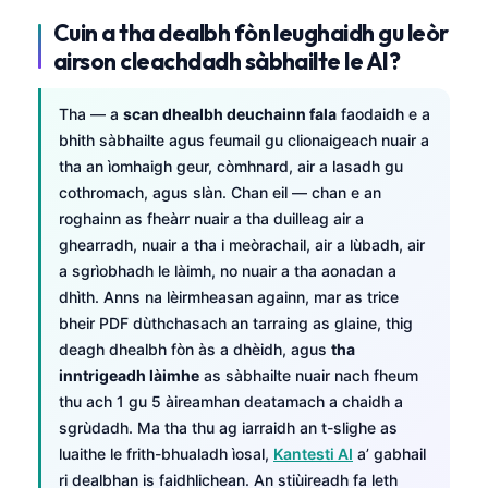
Cuin a tha dealbh fòn leughaidh gu leòr
airson cleachdadh sàbhailte le AI?
Tha — a
scan dhealbh deuchainn fala
faodaidh e a
bhith sàbhailte agus feumail gu clionaigeach nuair a
tha an ìomhaigh geur, còmhnard, air a lasadh gu
cothromach, agus slàn. Chan eil — chan e an
roghainn as fheàrr nuair a tha duilleag air a
ghearradh, nuair a tha i meòrachail, air a lùbadh, air
a sgrìobhadh le làimh, no nuair a tha aonadan a
dhìth. Anns na lèirmheasan againn, mar as trice
bheir PDF dùthchasach an tarraing as glaine, thig
deagh dhealbh fòn às a dhèidh, agus
tha
inntrigeadh làimhe
as sàbhailte nuair nach fheum
thu ach 1 gu 5 àireamhan deatamach a chaidh a
sgrùdadh. Ma tha thu ag iarraidh an t-slighe as
luaithe le frith-bhualadh ìosal,
Kantesti AI
a’ gabhail
ri dealbhan is faidhlichean. An stiùireadh fa leth