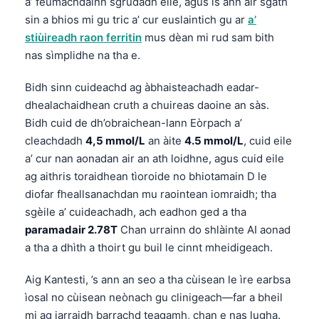
Euskara
a’ feumachdainn sgrùdadh eile, agus is ann air sgàth
sin a bhios mi gu tric a’ cur euslaintich gu ar
a’
Македонски јазик
stiùireadh raon ferritin
mus dèan mi rud sam bith
Latviešu valoda
nas sìmplidhe na tha e.
Galego
Bidh sinn cuideachd ag àbhaisteachadh eadar-
অসমীয়া
dhealachaidhean cruth a chuireas daoine an sàs.
සිංහල
Bidh cuid de dh’obraichean-lann Eòrpach a’
cleachdadh
4,5 mmol/L
an àite
4.5 mmol/L
, cuid eile
سنڌي
a’ cur nan aonadan air an ath loidhne, agus cuid eile
پښتو
ag aithris toraidhean tìoroide no bhiotamain D le
diofar fheallsanachdan mu raointean iomraidh; tha
sgèile a’ cuideachadh, ach eadhon ged a tha
Slovenčina
paramadair 2.78T
Chan urrainn do shlàinte AI aonad
Hrvatski
a tha a dhìth a thoirt gu buil le cinnt mheidigeach.
Suomi
Aig Kantesti, ’s ann an seo a tha cùisean le ìre earbsa
Қазақ тілі
ìosal no cùisean neònach gu clinigeach—far a bheil
Català
mi ag iarraidh barrachd teagamh, chan e nas lugha.