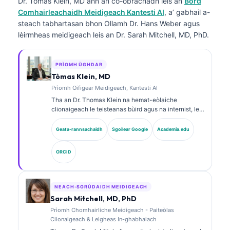
Dr. Tòmas Klein, MD
ann an co-obrachadh leis an
Bòrd
Comhairleachaidh Meidigeach Kantesti AI
, a’ gabhail a-
steach tabhartasan bhon Ollamh Dr. Hans Weber agus
lèirmheas meidigeach leis an Dr. Sarah Mitchell, MD, PhD.
PRÌOMH ÙGHDAR
Tòmas Klein, MD
Prìomh Oifigear Meidigeach, Kantesti AI
Tha an Dr. Thomas Klein na hemat-eòlaiche
clionaigeach le teisteanas bùird agus na internist, le
còrr is 15 bliadhna de eòlas ann an leigheas-lann
agus mion-sgrùdadh clionaigeach le taic bho AI. Mar
Geata-rannsachaidh
Sgoilear Google
Academia.edu
Àrd Oifigear Meidigeach aig Kantesti AI, tha e a’ toirt
seachad stiùireadh clionaigeach air cruinneas
ORCID
meidigeach an lìonra neural prìobhaideach. Tha an
Dr. Klein air foillseachadh gu farsaing air mìneachadh
bith-chomharraidhean agus breithneachadh obair-
lann air cuspairean ann an leigheas-lann.
NEACH-SGRÙDAIDH MEIDIGEACH
Sarah Mitchell, MD, PhD
Prìomh Chomhairliche Meidigeach - Paiteòlas
Clionaigeach & Leigheas In-ghabhalach