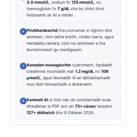
3.0 mmol/L
, sodium fo
125 mmol/L
, no
haemoglobin fo
7 g/dL
cha bu chòir dhut
feitheamh air AI a-mhàin.
Prìobhaideachd
tha cunnartan a’ tighinn bho
ainmean, cinn-latha breith, còdan-barra, agus
metadata camara; cùm na raointean a tha
buntainneach gu meidigeach.
Aonadan measgaichte
cudromach: faodaidh
creatinine nochdadh mar
1.2 mg/dL
no
106
µmol/L
, agus feumaidh AI an àbhaistachadh
mus tèid mìneachadh a dhèanamh.
Kantesti AI
a’ toirt taic do luchdachadh suas
dhealbhan is PDF ann an
75+ cànan
tarsainn
127+ dùthaich
bho 8 Giblean 2026.