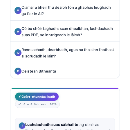
Ciamar a bheir thu dealbh fòn a ghabhas leughadh
gu fìor le AI?
Cò bu chòir taghadh: scan dhealbhan, luchdachadh
suas PDF, no inntrigeadh le làimh?
Rannsachadh, dearbhadh, agus na tha sinn fhathast
a’ sgrùdadh le làimh
Ceistean Bitheanta
⚡ Geàrr-chunntas luath
v1.0 —
8 Giblean, 2026
Luchdachadh suas sàbhailte
ag obair as