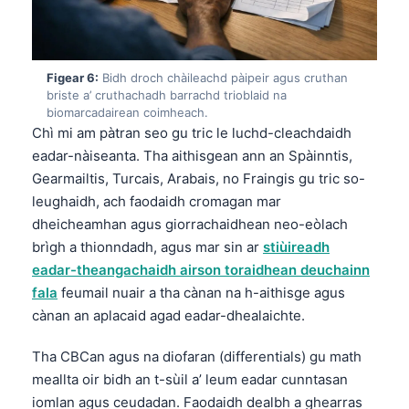
日本語
Eesti
Azərbaycan dili
Figear 6:
Bidh droch chàileachd pàipeir agus cruthan
briste a’ cruthachadh barrachd trioblaid na
Bosanski
biomarcadairean coimheach.
Svenska
Chì mi am pàtran seo gu tric le luchd-cleachdaidh
eadar-nàiseanta. Tha aithisgean ann an Spàinntis,
Српски језик
Gearmailtis, Turcais, Arabais, no Fraingis gu tric so-
Íslenska
leughaidh, ach faodaidh cromagan mar
Հայերեն
dheicheamhan agus giorrachaidhean neo-eòlach
brìgh a thionndadh, agus mar sin ar
stiùireadh
Bahasa Indonesia
eadar-theangachaidh airson toraidhean deuchainn
हिन्दी
fala
feumail nuair a tha cànan na h-aithisge agus
Nederlands
cànan an aplacaid agad eadar-dhealaichte.
Dansk
Tha CBCan agus na diofaran (differentials) gu math
Български
meallta oir bidh an t-sùil a’ leum eadar cunntasan
فارسی
iomlan agus ceudadan. Faodaidh dealbh a ghearras