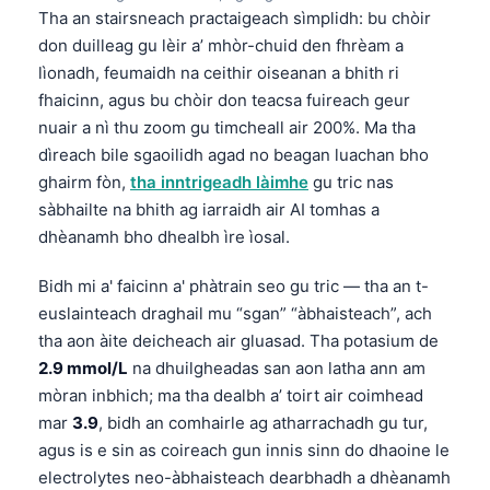
Tha an stairsneach practaigeach sìmplidh: bu chòir
don duilleag gu lèir a’ mhòr-chuid den fhrèam a
lìonadh, feumaidh na ceithir oiseanan a bhith ri
fhaicinn, agus bu chòir don teacsa fuireach geur
nuair a nì thu zoom gu timcheall air 200%. Ma tha
dìreach bile sgaoilidh agad no beagan luachan bho
ghairm fòn,
tha inntrigeadh làimhe
gu tric nas
sàbhailte na bhith ag iarraidh air AI tomhas a
dhèanamh bho dhealbh ìre ìosal.
Bidh mi a' faicinn a' phàtrain seo gu tric — tha an t-
euslainteach draghail mu “sgan” “àbhaisteach”, ach
tha aon àite deicheach air gluasad. Tha potasium de
2.9 mmol/L
na dhuilgheadas san aon latha ann am
mòran inbhich; ma tha dealbh a’ toirt air coimhead
mar
3.9
, bidh an comhairle ag atharrachadh gu tur,
agus is e sin as coireach gun innis sinn do dhaoine le
electrolytes neo-àbhaisteach dearbhadh a dhèanamh