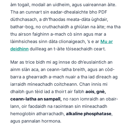
àm togail, modail an uidheim, agus uaireannan àite.
Tha an cunnart sin eadar-dhealaichte bho PDF
dùthchasach, a dh’fhaodas meata-dàta ùghdair,
bathar-bog, no cruthachaidh a ghiùlan na àite; ma tha
thu airson faighinn a-mach cò sinn agus mar a
làimhsicheas sinn dàta clionaigeach, ’s e ar
Mu ar
deidhinn
duilleag an t-àite tòiseachaidh ceart.
Mar as trice bidh mi ag innse do dh’euslaintich an
ainm slàn aca, an ceann-latha breith, agus an còd-
barra a ghearradh a-mach nuair a tha iad dìreach ag
iarraidh mìneachadh coitcheann. Chan innis mi
dhaibh gun tèid iad a thoirt air falbh
aois, gnè,
ceann-latha an sampall,
no raon iomraidh an obair-
lann, oir faodaidh na raointean sin mìneachadh
hemoglobin atharrachadh,
alkaline phosphatase
,
agus pannalan hormona.