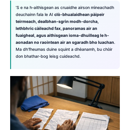
’S e na h-aithisgean as cruaidhe airson mìneachadh
తెలుగు
deuchainn fala le AI
clò-bhualaidhean pàipeir
मराठी
teirmeach, dealbhan-sgrìn modh-dorcha,
اردو
lethbhric càileachd fax, panoramas air an
fuaigheal, agus aithisgean ioma-dhuilleag le h-
বাংলা
aonadan no raointean air an sgaradh bho luachan
.
Shqip
Ma dh’fheumas duine squint a dhèanamh, bu chòir
don bhathar-bog leisg cuideachd.
Magyar
Slovenščina
한국어
Polski
Lietuvių kalba
Русский
ქართული
Čeština