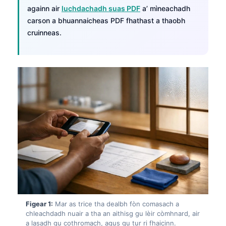
againn air
luchdachadh suas PDF
a’ mìneachadh
carson a bhuannaicheas PDF fhathast a thaobh
cruinneas.
Figear 1:
Mar as trice tha dealbh fòn comasach a
chleachdadh nuair a tha an aithisg gu lèir còmhnard, air
a lasadh gu cothromach, agus gu tur ri fhaicinn.