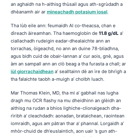
an aghaidh na h-aithisg thùsail agus ath-sgrùdadh a
dhèanamh air ar
mìneachadh potasium ìosal
.
Tha lùb eile ann: feumaidh AI co-theacsa, chan e
dìreach àireamhan. Tha haemoglobin de
11.8 g/dL
a’
ciallachadh rudeigin eadar-dhealaichte ann an
torrachas, òigeachd, no ann an duine 78-bliadhna,
agus bidh cuid de obair-lannan a’ cur aois, gnè, agus
àm an sampall ann an clò beag a tha furasta a chall; ar
iùl giorrachaidhean
a’ sealltainn dè an ìre de bhrìgh a
tha falaichte taobh a-muigh a’ cholbh luach.
Mar Thomas Klein, MD, tha mi a’ gabhail nas lugha
dragh mu OCR flashy na mu dheidhinn an glèidh an
aithisg na rudan a bhios lighiche-clionaigeach dha-
rìribh a’ cleachdadh: aonadan, brataichean, raointean
iomraidh, agus am pàtran thar a’ phannal. Lorgaidh a’
mhòr-chuid de dh’euslaintich, aon uair ’s gun ath-