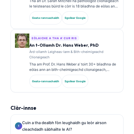
Tha an Dr. Sarah Mitchell na pathologist clionaigeach
le teisteanas bùird le còrr is 18 bliadhna de eòlas ann
an leigheas-lann agus mion-sgrùdadh
breithneachaidh. Tha teisteanasan sònraichte aice
Geata-rannsachaidh
Sgoilear Google
ann an ceimigeachd clionaigeach agus tha i air
foillseachadh gu farsaing air pannalan biomarkers
agus mion-sgrùdadh obair-lann ann an cleachdadh
clionaigeach.
EÒLAICHE A THA A’ CUR RIS
An t-Ollamh Dr. Hans Weber, PhD
Àrd-ollamh Leigheas-lann & Bith-cheimigeachd
Clionaigeach
Tha am Prof. Dr. Hans Weber a’ toirt 30+ bliadhna de
eòlas ann an bith-cheimigeachd clionaigeach,
leigheas-lann, agus rannsachadh biomarkers. B’ e
seann Cheann-suidhe Comann Ceimigeachd
Geata-rannsachaidh
Sgoilear Google
Clionaigeach na Gearmailt a bh’ ann, agus tha e gu
sònraichte a’ dèiligeadh ri mion-sgrùdadh phannalan
breithneachaidh, àbhaisteachadh biomarkers, agus
leigheas-lann le taic AI.
Clàr-innse
Cuin a tha dealbh fòn leughaidh gu leòr airson
cleachdadh sàbhailte le AI?