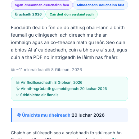
Sgan dhealbhan deuchainn fala
Mìneachadh deuchainn fala
Ùrachadh 2026
Càirdeil don euslainteach
Faodaidh dealbh fòn de do aithisg obair-lann a bhith
feumail gu clinigeach, ach dìreach ma tha an
ìomhaigh agus an co-theacsa math gu leòr. Seo cuin
a bhios AI a’ cuideachadh, cuin a bhios e a’ stad, agus
cuin a tha PDF no inntrigeadh le làimh nas fheàrr.
📖 ~11 mionaidean
📅
8 Giblean, 2026
📝 Air fhoillseachadh:
8 Giblean, 2026
🩺 Air ath-sgrùdadh gu meidigeach:
20 Iuchar 2026
✅ Stèidhichte air fianais
🔄 Ùraichte mu dheireadh:
20 Iuchar 2026
Chaidh an stiùireadh seo a sgrìobhadh fo stiùireadh
An