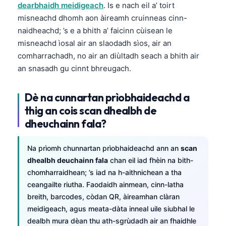
dearbhaidh meidigeach
. Is e nach eil a’ toirt
misneachd dhomh aon àireamh cruinneas cinn-
naidheachd; ’s e a bhith a’ faicinn cùisean le
misneachd ìosal air an slaodadh sìos, air an
comharrachadh, no air an diùltadh seach a bhith air
an snasadh gu cinnt bhreugach.
Dè na cunnartan prìobhaideachd a
thig an cois scan dhealbh de
dheuchainn fala?
Na prìomh chunnartan prìobhaideachd ann an
scan
dhealbh deuchainn fala
chan eil iad fhèin na bith-
chomharraidhean; ’s iad na h-aithnichean a tha
ceangailte riutha. Faodaidh ainmean, cinn-latha
breith, barcodes, còdan QR, àireamhan clàran
meidigeach, agus meata-dàta inneal uile siubhal le
dealbh mura dèan thu ath-sgrùdadh air an fhaidhle