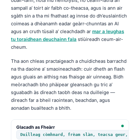
obair-lann, nota mu hemolysis, no ceann-latha an
sampall a’ toirt air falbh co-theacsa, agus is ann air
sgàth sin a tha mi fhathast ag innse do dh’euslaintich
coimeas a dhèanamh eadar geàrr-chunntas an AI
agus an cruth tùsail a’ cleachdadh ar
mar a leughas
tu toraidhean deuchainn fala
stiùireadh ceum-air-
cheum.
Tha aon chleas practaigeach a chuidicheas barrachd
na tha daoine a’ smaoineachadh: cuir dheth an flash
agus gluais an aithisg nas fhaisge air uinneag. Bidh
meòrachadh bho phàipear gleansach gu tric a’
sguabadh às dìreach taobh deas na duilleige —
dìreach far a bheil raointean, beachdan, agus
aonadan buailteach a bhith.
Glacadh as Fheàrr
Duilleag còmhnard, frèam slàn, teacsa geur, sol