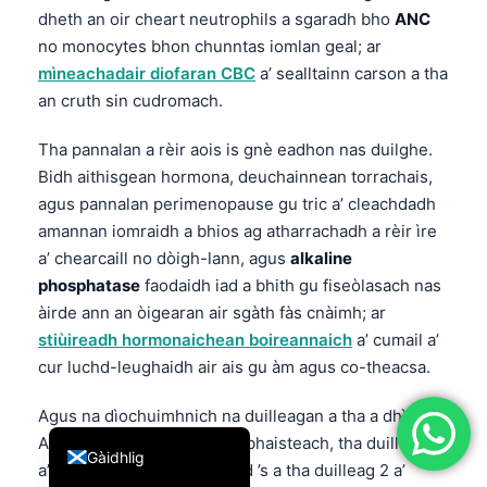
dheth an oir cheart neutrophils a sgaradh bho
ANC
简体中文
no monocytes bhon chunntas iomlan geal; ar
Română
mìneachadair diofaran CBC
a’ sealltainn carson a tha
Türkçe
an cruth sin cudromach.
Ελληνικά
Tha pannalan a rèir aois is gnè eadhon nas duilghe.
Português
Bidh aithisgean hormona, deuchainnean torrachais,
agus pannalan perimenopause gu tric a’ cleachdadh
Español
amannan iomraidh a bhios ag atharrachadh a rèir ìre
Italiano
a’ chearcaill no dòigh-lann, agus
alkaline
עִבְרִית
phosphatase
faodaidh iad a bhith gu fiseòlasach nas
àirde ann an òigearan air sgàth fàs cnàimh; ar
Français
stiùireadh hormonaichean boireannaich
a’ cumail a’
العربية
cur luchd-leughaidh air ais gu àm agus co-theacsa.
Deutsch
Agus na dìochuimhnich na duilleagan a tha a dhìth.
English
Ann am mòran phannalan àbhaisteach, tha duilleag 1
Gàidhlig
a’ sealltainn na luachan fhad ’s a tha duilleag 2 a’