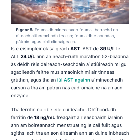
Frysk
Esperanto
Беларуская мова
Figear 5:
Feumaidh mìneachadh feumail barrachd na
dìreach aithneachadh teacsa; feumaidh e aonadan,
Татар теле
pàtrain, agus ciall clionaigeach.
Кыргызча
Is e eisimpleir clasaigeach
AST
. AST de
89 U/L
le
ALT
24 U/L
ann an neach-ruith marathon 52-bliadhna
ئۇيغۇرچە
às dèidh rèis deireadh-seachdain a’ stiùireadh mi gu
Cebuano
sgaoileadh fèithe mus smaoinich mi air tinneas
Basa Jawa
grùthan, agus tha an
iùl AST againn
a’ mìneachadh
carson a tha am pàtran nas cudromaiche na an aon
ພາສາລາວ
enzyme.
Монгол
Tha ferritin na ribe eile cuideachd. Dh’fhaodadh
Afrikaans
ferritin de
18 ng/mL
freagairt air easbhaidh iarainn
العربية المغربية
ann am boireannach menstruating le call fuilt agus
Occitan
sgìths, ach tha an aon àireamh ann an duine inbheach