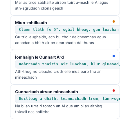
Mar as trice sàbhailte airson toirt a-mach le AI agus
ath-sgrùdadh clionaigeach
Mion-mhilleadh
Claon tlàth fo 5°, sgàil bheag, gun luachan air
Gu tric leughaidh, ach bu chòir deicheamhan agus
aonadan a bhith air an dearbhadh dà thuras
Ìomhaigh le Cunnart Àrd
Deàrrsadh thairis air luachan, blur gluasad, ra
Ath-thog no cleachd cruth eile mus earb thu an
mìneachadh
Cunnartach airson mìneachadh
Duilleag a dhìth, teannachadh trom, làmh-sgrìob
Na bi an urra ri toradh an AI gus am bi an aithisg
thùsail nas soilleire