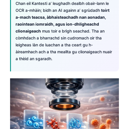
Chan eil Kantesti a’ leughadh dealbh obair-lann le
OCR a-mhàin; bidh an AI againn a’ sgrùdadh
toirt
a-mach teacsa, àbhaisteachadh nan aonadan,
raointean iomraidh, agus ion-dhligheachd
clionaigeach
mus toir e brìgh seachad. Tha an
còmhdach a bharrachd sin cudromach oir tha
leigheas làn de luachan a tha ceart gu h-
àireamhach ach a tha meallta gu clionaigeach nuair
a thèid an sgaradh.
Norsk bokmål
Ślōnskŏ gŏdka