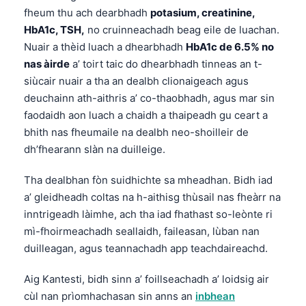
fheum thu ach dearbhadh
potasium, creatinine,
HbA1c, TSH,
no cruinneachadh beag eile de luachan.
Nuair a thèid luach a dhearbhadh
HbA1c de 6.5% no
nas àirde
a’ toirt taic do dhearbhadh tinneas an t-
siùcair nuair a tha an dealbh clionaigeach agus
deuchainn ath-aithris a’ co-thaobhadh, agus mar sin
faodaidh aon luach a chaidh a thaipeadh gu ceart a
bhith nas fheumaile na dealbh neo-shoilleir de
dh’fhearann slàn na duilleige.
Tha dealbhan fòn suidhichte sa mheadhan. Bidh iad
a’ gleidheadh coltas na h-aithisg thùsail nas fheàrr na
inntrigeadh làimhe, ach tha iad fhathast so-leònte ri
mì-fhoirmeachadh seallaidh, faileasan, lùban nan
duilleagan, agus teannachadh app teachdaireachd.
Aig Kantesti, bidh sinn a’ foillseachadh a’ loidsig air
cùl nan prìomhachasan sin anns an
inbhean