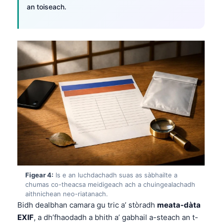
an toiseach.
Figear 4:
Is e an luchdachadh suas as sàbhailte a
chumas co-theacsa meidigeach ach a chuingealachadh
aithnichean neo-riatanach.
Bidh dealbhan camara gu tric a’ stòradh
meata-dàta
EXIF
, a dh’fhaodadh a bhith a’ gabhail a-steach an t-