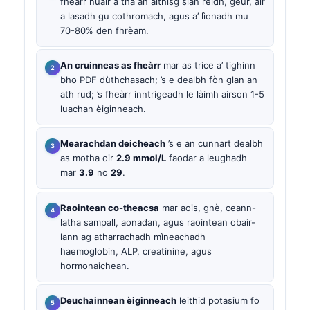
fheàrr nuair a tha an aithisg slàn rèidh, geur, air
a lasadh gu cothromach, agus a’ lìonadh mu
70-80% den fhrèam.
An cruinneas as fheàrr
mar as trice a’ tighinn
bho PDF dùthchasach; ’s e dealbh fòn glan an
ath rud; ’s fheàrr inntrigeadh le làimh airson 1-5
luachan èiginneach.
Mearachdan deicheach
’s e an cunnart dealbh
as motha oir
2.9 mmol/L
faodar a leughadh
mar
3.9
no
29
.
Raointean co-theacsa
mar aois, gnè, ceann-
latha sampall, aonadan, agus raointean obair-
lann ag atharrachadh mìneachadh
haemoglobin, ALP, creatinine, agus
hormonaichean.
Deuchainnean èiginneach
leithid potasium fo