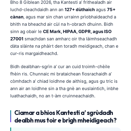
Bho 8 Giblean 2026, tha Kantesti a’ frithealadh air
luchd-cleachdaidh ann an
127+ dùthaich
agus
75+
cànan
, agus mar sin chan urrainn prìobhaideachd a
bhith na bheachd air cùl na h-obrach dhuinn. Bidh
sinn ag obair le
CE Mark, HIPAA, GDPR, agus ISO
27001
smachdan san amharc oir tha làimhseachadh
dàta slàinte na phàirt den toradh meidigeach, chan e
cur-ris margaidheachd.
Bidh dealbhan-sgrìn a’ cur an cuid troimh-chèile
fhèin ris. Chunnaic mi brataichean fiosrachaidh a’
còmhdach a’ chiad loidhne de aithisg, agus gu tric is
ann air an loidhne sin a tha gnè an euslaintich, inbhe
luathachaidh, no an t-àm cruinneachaidh.
Ciamar a bhios Kantesti a’ sgrùdadh
dealbh mus toir e brìgh mheidigeach?