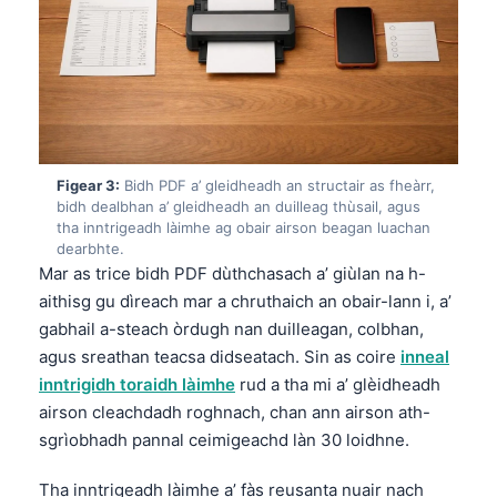
Figear 3:
Bidh PDF a’ gleidheadh an structair as fheàrr,
bidh dealbhan a’ gleidheadh an duilleag thùsail, agus
tha inntrigeadh làimhe ag obair airson beagan luachan
dearbhte.
Mar as trice bidh PDF dùthchasach a’ giùlan na h-
aithisg gu dìreach mar a chruthaich an obair-lann i, a’
gabhail a-steach òrdugh nan duilleagan, colbhan,
agus sreathan teacsa didseatach. Sin as coire
inneal
inntrigidh toraidh làimhe
rud a tha mi a’ glèidheadh
airson cleachdadh roghnach, chan ann airson ath-
sgrìobhadh pannal ceimigeachd làn 30 loidhne.
Tha inntrigeadh làimhe a’ fàs reusanta nuair nach