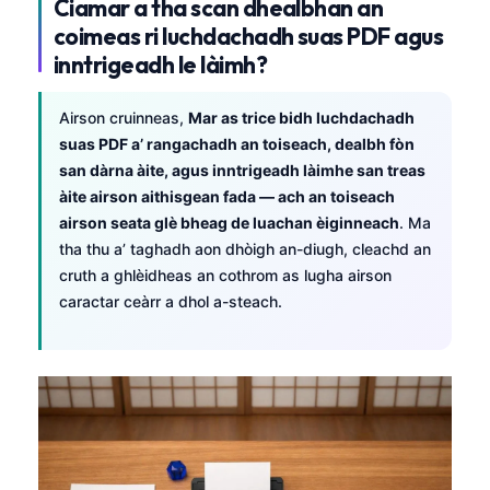
Ciamar a tha scan dhealbhan an
coimeas ri luchdachadh suas PDF agus
inntrigeadh le làimh?
Airson cruinneas,
Mar as trice bidh luchdachadh
suas PDF a’ rangachadh an toiseach, dealbh fòn
san dàrna àite, agus inntrigeadh làimhe san treas
àite airson aithisgean fada — ach an toiseach
airson seata glè bheag de luachan èiginneach
. Ma
tha thu a’ taghadh aon dhòigh an-diugh, cleachd an
cruth a ghlèidheas an cothrom as lugha airson
caractar ceàrr a dhol a-steach.