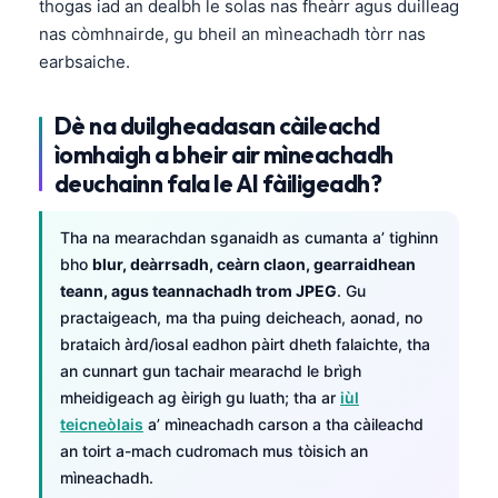
thogas iad an dealbh le solas nas fheàrr agus duilleag
nas còmhnairde, gu bheil an mìneachadh tòrr nas
earbsaiche.
Dè na duilgheadasan càileachd
ìomhaigh a bheir air mìneachadh
deuchainn fala le AI fàiligeadh?
Tha na mearachdan sganaidh as cumanta a’ tighinn
bho
blur, deàrrsadh, ceàrn claon, gearraidhean
teann, agus teannachadh trom JPEG
. Gu
practaigeach, ma tha puing deicheach, aonad, no
brataich àrd/ìosal eadhon pàirt dheth falaichte, tha
an cunnart gun tachair mearachd le brìgh
mheidigeach ag èirigh gu luath; tha ar
iùl
teicneòlais
a’ mìneachadh carson a tha càileachd
an toirt a-mach cudromach mus tòisich an
mìneachadh.