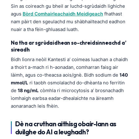
O‘zbekcha
Sin as coireach gu bheil ar luchd-sgrùdaidh lighiche
agus
Bòrd Comhairleachaidh Meidigeach
fhathast
Українська
nam pàirt den sgeulachd mu shàbhailteachd eadhon
አማርኛ
nuair a tha fèin-ghluasad luath.
Kiswahili
Na tha ar sgrùdaidhean so-chreidsinneachd a’
ភាសាខ្មែរ
sireadh
ဗမာစာ
Bidh lìonra neòil Kantesti a’ coimeas luachan a chaidh
ไทย
a thoirt a-mach ri h-aonadan, comharran faisg air
làimh, agus co-theacsa aois/gnè. Bidh sodium de
140
Tagalog
mmol/L
ri taobh osmolalachd do-dhèanta no ferritin
Tiếng Việt
de
18 ng/mL
còmhla ri microcytosis a’ brosnachadh
Bahasa Melayu
ìomhaigh earbsa eadar-dhealaichte na àireamh
aonaranach leis fhèin.
മലയാളം
ಕನ್ನಡ
Dè na cruthan aithisg obair-lann as
ગુજરાતી
duilghe do AI a leughadh?
தமிழ்