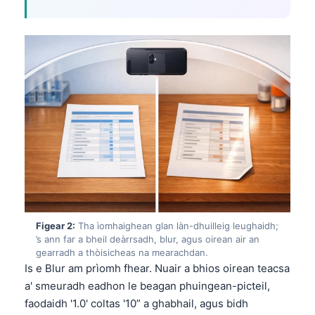
Figear 2:
Tha ìomhaighean glan làn-dhuilleig leughaidh;
’s ann far a bheil deàrrsadh, blur, agus oirean air an
gearradh a thòisicheas na mearachdan.
Is e Blur am prìomh fhear. Nuair a bhios oirean teacsa
a' smeuradh eadhon le beagan phuingean-picteil,
faodaidh '1.0' coltas '10” a ghabhail, agus bidh