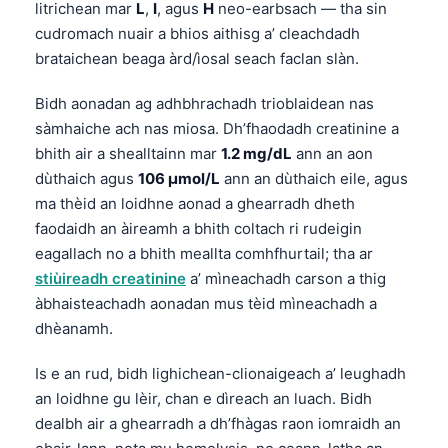
litrichean mar
L
,
I
, agus
H
neo-earbsach — tha sin
cudromach nuair a bhios aithisg a’ cleachdadh
brataichean beaga àrd/ìosal seach faclan slàn.
Bidh aonadan ag adhbhrachadh trioblaidean nas
sàmhaiche ach nas miosa. Dh’fhaodadh creatinine a
bhith air a shealltainn mar
1.2 mg/dL
ann an aon
dùthaich agus
106 µmol/L
ann an dùthaich eile, agus
ma thèid an loidhne aonad a ghearradh dheth
faodaidh an àireamh a bhith coltach ri rudeigin
eagallach no a bhith meallta comhfhurtail; tha ar
stiùireadh creatinine
a’ mìneachadh carson a thig
àbhaisteachadh aonadan mus tèid mìneachadh a
dhèanamh.
Is e an rud, bidh lighichean-clionaigeach a’ leughadh
an loidhne gu lèir, chan e dìreach an luach. Bidh
dealbh air a ghearradh a dh’fhàgas raon iomraidh an