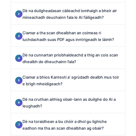
Dè na duilgheadasan càileachd ìomhaigh a bheir air
mìneachadh deuchainn fala le AI fàiligeadh?
Ciamar a tha scan dhealbhan an coimeas ri
luchdachadh suas PDF agus inntrigeadh le làimh?
Dè na cunnartan prìobhaideachd a thig an cois scan
dhealbh de dheuchainn fala?
Ciamar a bhios Kantesti a’ sgrùdadh dealbh mus toir
e brìgh mheidigeach?
Dè na cruthan aithisg obair-lann as duilghe do AI a
leughadh?
Dè na toraidhean a bu chòir a dhol gu lighiche
eadhon ma tha an scan dhealbhan ag obair?