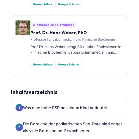
diagnostischen Analyse. Sie verfügt über
ResearchGate
Google Scholar
Spezialzertifizierungen in klinischer Chemie und hat
umfangreich zu Biomarker-Panels und
Laboranalysen in der klinischen Praxis veröffentlicht.
MITWIRKENDER EXPERTE
Prof. Dr. Hans Weber, PhD
Professor für Labormedizin und Klinische Biochemie
Prof. Dr. Hans Weber bringt 30+ Jahre Fachwissen in
klinischer Biochemie, Laboratoriumsmedizin und
Biomarkerforschung mit. Als ehemaliger Präsident der
Deutschen Gesellschaft für Klinische Chemie ist er
ResearchGate
Google Scholar
auf die Analyse diagnostischer Panels, die
Standardisierung von Biomarkern und KI-gestützte
Laboratoriumsmedizin spezialisiert.
Inhaltsverzeichnis
Was eine hohe ESR bei einem Kind bedeutet
Die Bereiche der pädiatrischen Sed-Rate sind enger
als viele Bereiche bei Erwachsenen