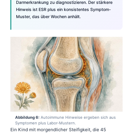
Gàidhlig
Darmerkrankung zu diagnostizieren. Der stärkere
Hinweis ist ESR plus ein konsistentes Symptom-
Euskara
Muster, das über Wochen anhält.
Македонски јазик
Latviešu valoda
Galego
অসমীয়া
සිංහල
سنڌي
پښتو
Slovenčina
Hrvatski
Abbildung 6:
Autoimmune Hinweise ergeben sich aus
Suomi
Symptomen plus Labor-Mustern.
Қазақ тілі
Ein Kind mit morgendlicher Steifigkeit, die 45