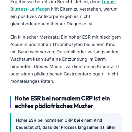
Ergebnisse bereits im Bericht stehen, dann
Lupus-
தமிழ்
Bluttest-Leitfaden
hilft Eltern zu verstehen, warum
ein positives Antikörperergebnis nicht
తెలుగు
gleichbedeutend mit einer Diagnose ist.
मराठी
Ein klinischer Merksatz: Ein hoher ESR mit niedrigem
اردو
Albumin und hohen Thrombozyten bei einem Kind
বাংলা
mit Bauchschmerzen, Durchfall oder verlangsamtem
Shqip
Wachstum kann auf eine Entzündung im Darm
hindeuten. Dieses Muster verdient einen Kinderarzt
Magyar
oder einen pädiatrischen Gastroenterologen – nicht
Slovenščina
monatelanges Raten.
한국어
Polski
Hohe ESR bei normalem CRP ist ein
echtes pädiatrisches Muster
Lietuvių kalba
Русский
Hoher ESR bei normalem CRP bei einem Kind
ქართული
bedeutet oft, dass der Prozess langsamer ist, älter