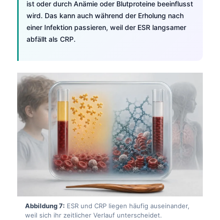
ist oder durch Anämie oder Blutproteine beeinflusst
Čeština
wird. Das kann auch während der Erholung nach
日本語
einer Infektion passieren, weil der ESR langsamer
Eesti
abfällt als CRP.
Azərbaycan dili
Bosanski
Svenska
Српски језик
Íslenska
Հայերեն
Bahasa Indonesia
हिन्दी
Nederlands
Dansk
Abbildung 7:
ESR und CRP liegen häufig auseinander,
weil sich ihr zeitlicher Verlauf unterscheidet.
Български