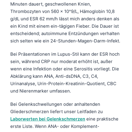
Minuten dauert, geschwollenen Knien,
Català
Thrombozyten von 560 x 10^9/L, Hämoglobin 10,8
O‘zbekcha
g/dL und ESR 62 mm/h lässt mich anders denken als
Українська
ein Kind mit einem ein-tägigen Fieber. Die Dauer ist
entscheidend; autoimmune Entzündungen verhalten
አማርኛ
sich selten wie ein 24-Stunden-Magen-Darm-Infekt.
Kiswahili
ភាសាខ្មែរ
Bei Präsentationen im Lupus-Stil kann der ESR hoch
sein, während CRP nur moderat erhöht ist, außer
ဗမာစာ
wenn eine Infektion oder eine Serositis vorliegt. Die
ไทย
Abklärung kann ANA, Anti-dsDNA, C3, C4,
Tagalog
Urinanalyse, Urin-Protein-Kreatinin-Quotient, CBC
und Nierenmarker umfassen.
Tiếng Việt
Bahasa Melayu
Bei Gelenkschwellungen oder anhaltenden
Gliederschmerzen liefert unser Leitfaden zu
മലയാളം
Laborwerten bei Gelenkschmerzen
eine praktische
ಕನ್ನಡ
erste Liste. Wenn ANA- oder Komplement-
ગુજરાતી