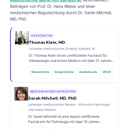
Beiträgen von Prof. Dr. Hans Weber und einer
medizinischen Begutachtung durch Dr. Sarah Mitchell,
MD, PhD.
HAUPTAUTOR
Thomas Klein, MD
Leitender medizinischer Direktor, Kantesti AI
Dr. Thomas Klein ist ein zertifizierter Facharzt für
Hämatologie und Innere Medizin mit über 15 Jahren
Erfahrung in der Labormedizin und in der KI-
gestützten klinischen Analyse. Als Chief Medical
ResearchGate
Google Scholar
Academia.edu
ORCID
Officer bei Kantesti AI übernimmt er die klinische
Aufsicht über die medizinische Richtigkeit des
proprietären neuronalen Netzwerks. Dr. Klein hat
umfangreich zu der Interpretation von Biomarkern
MEDIZINISCHER GUTACHTER
und zu Labor- diagnostik in Themen der
Sarah Mitchell, MD, PhD
Labormedizin veröffentlicht.
Leitender medizinischer Berater – Klinische Pathologie
und Innere Medizin
Dr. Sarah Mitchell ist eine board-zertifizierte
Fachärztin für Pathologie mit über 18 Jahren
Erfahrung in der Laboratoriumsmedizin und in der