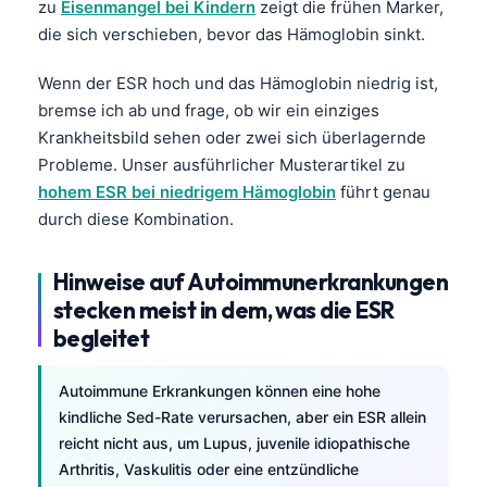
zu
Eisenmangel bei Kindern
zeigt die frühen Marker,
Frysk
die sich verschieben, bevor das Hämoglobin sinkt.
Esperanto
Wenn der ESR hoch und das Hämoglobin niedrig ist,
Беларуская мова
bremse ich ab und frage, ob wir ein einziges
Татар теле
Krankheitsbild sehen oder zwei sich überlagernde
Probleme. Unser ausführlicher Musterartikel zu
Кыргызча
hohem ESR bei niedrigem Hämoglobin
führt genau
ئۇيغۇرچە
durch diese Kombination.
Cebuano
Basa Jawa
Hinweise auf Autoimmunerkrankungen
stecken meist in dem, was die ESR
ພາສາລາວ
begleitet
Монгол
Afrikaans
Autoimmune Erkrankungen können eine hohe
العربية المغربية
kindliche Sed-Rate verursachen, aber ein ESR allein
reicht nicht aus, um Lupus, juvenile idiopathische
Occitan
Arthritis, Vaskulitis oder eine entzündliche