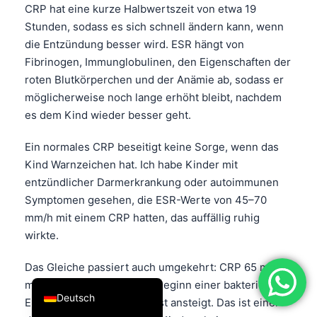
CRP hat eine kurze Halbwertszeit von etwa 19
فارسی
Stunden, sodass es sich schnell ändern kann, wenn
简体中文
die Entzündung besser wird. ESR hängt von
Fibrinogen, Immunglobulinen, den Eigenschaften der
Română
roten Blutkörperchen und der Anämie ab, sodass er
Türkçe
möglicherweise noch lange erhöht bleibt, nachdem
Ελληνικά
es dem Kind wieder besser geht.
Português
Ein normales CRP beseitigt keine Sorge, wenn das
Español
Kind Warnzeichen hat. Ich habe Kinder mit
Italiano
entzündlicher Darmerkrankung oder autoimmunen
Symptomen gesehen, die ESR-Werte von 45–70
עִבְרִית
mm/h mit einem CRP hatten, das auffällig ruhig
Français
wirkte.
العربية
Das Gleiche passiert auch umgekehrt: CRP 65 mg/L
English
mit ESR 12 mm/Stunde zu Beginn einer bakteriellen
Deutsch
Erkrankung, weil CRP zuerst ansteigt. Das ist einer