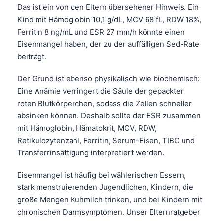
Das ist ein von den Eltern übersehener Hinweis. Ein
Kind mit Hämoglobin 10,1 g/dL, MCV 68 fL, RDW 18%,
Ferritin 8 ng/mL und ESR 27 mm/h könnte einen
Eisenmangel haben, der zu der auffälligen Sed-Rate
beiträgt.
Der Grund ist ebenso physikalisch wie biochemisch:
Eine Anämie verringert die Säule der gepackten
roten Blutkörperchen, sodass die Zellen schneller
absinken können. Deshalb sollte der ESR zusammen
mit Hämoglobin, Hämatokrit, MCV, RDW,
Retikulozytenzahl, Ferritin, Serum-Eisen, TIBC und
Transferrinsättigung interpretiert werden.
Eisenmangel ist häufig bei wählerischen Essern,
stark menstruierenden Jugendlichen, Kindern, die
Norsk bokmål
große Mengen Kuhmilch trinken, und bei Kindern mit
chronischen Darmsymptomen. Unser Elternratgeber
Ślōnskŏ gŏdka