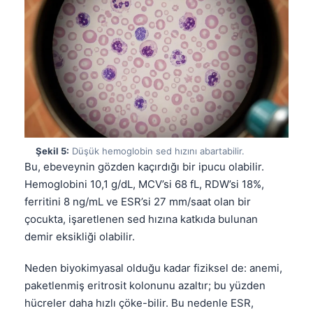
Şekil 5:
Düşük hemoglobin sed hızını abartabilir.
Bu, ebeveynin gözden kaçırdığı bir ipucu olabilir.
Hemoglobini 10,1 g/dL, MCV’si 68 fL, RDW’si 18%,
ferritini 8 ng/mL ve ESR’si 27 mm/saat olan bir
çocukta, işaretlenen sed hızına katkıda bulunan
demir eksikliği olabilir.
Neden biyokimyasal olduğu kadar fiziksel de: anemi,
paketlenmiş eritrosit kolonunu azaltır; bu yüzden
hücreler daha hızlı çöke-bilir. Bu nedenle ESR,