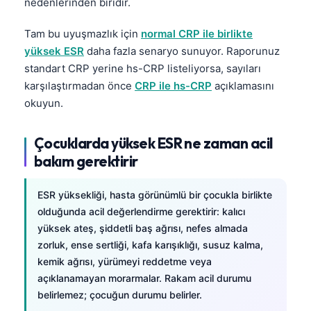
nedenlerinden biridir.
Čeština
日本語
Tam bu uyuşmazlık için
normal CRP ile birlikte
yüksek ESR
daha fazla senaryo sunuyor. Raporunuz
Eesti
standart CRP yerine hs-CRP listeliyorsa, sayıları
Azərbaycan dili
karşılaştırmadan önce
CRP ile hs-CRP
açıklamasını
Bosanski
okuyun.
Svenska
Çocuklarda yüksek ESR ne zaman acil
Српски језик
bakım gerektirir
Íslenska
Հայերեն
ESR yüksekliği, hasta görünümlü bir çocukla birlikte
olduğunda acil değerlendirme gerektirir: kalıcı
Bahasa Indonesia
yüksek ateş, şiddetli baş ağrısı, nefes almada
हिन्दी
zorluk, ense sertliği, kafa karışıklığı, susuz kalma,
Nederlands
kemik ağrısı, yürümeyi reddetme veya
açıklanamayan morarmalar. Rakam acil durumu
Dansk
belirlemez; çocuğun durumu belirler.
Български