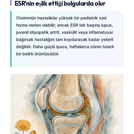
ESR’nin eşlik ettiği bulgularda olur
Otoimmün hastalıklar yüksek bir pediatrik sed
hızına neden olabilir; ancak ESR tek başına lupus,
juvenil idiyopatik artrit, vaskülit veya inflamatuvar
bağırsak hastalığını tanı koyduracak kadar yeterli
değildir. Daha güçlü ipucu, haftalarca süren tutarlı
bir belirti örüntüsüdür.
Norsk bokmål
Ślōnskŏ gŏdka