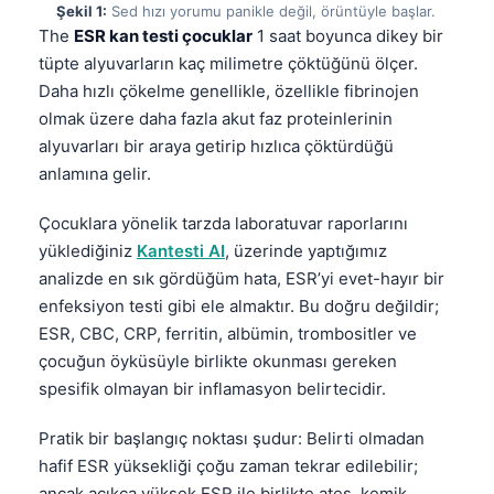
Şekil 1:
Sed hızı yorumu panikle değil, örüntüyle başlar.
The
ESR kan testi çocuklar
1 saat boyunca dikey bir
tüpte alyuvarların kaç milimetre çöktüğünü ölçer.
Daha hızlı çökelme genellikle, özellikle fibrinojen
olmak üzere daha fazla akut faz proteinlerinin
alyuvarları bir araya getirip hızlıca çöktürdüğü
anlamına gelir.
Çocuklara yönelik tarzda laboratuvar raporlarını
yüklediğiniz
Kantesti AI
, üzerinde yaptığımız
analizde en sık gördüğüm hata, ESR’yi evet-hayır bir
enfeksiyon testi gibi ele almaktır. Bu doğru değildir;
ESR, CBC, CRP, ferritin, albümin, trombositler ve
çocuğun öyküsüyle birlikte okunması gereken
spesifik olmayan bir inflamasyon belirtecidir.
Pratik bir başlangıç noktası şudur: Belirti olmadan
hafif ESR yüksekliği çoğu zaman tekrar edilebilir;
ancak açıkça yüksek ESR ile birlikte ateş, kemik