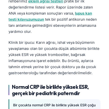
Gàidhlig
rehberimiz
eklem ağrısı testleri
pratik bir ilk
değerlendirme listesi verir. Rapor üzerinde zaten
Euskara
ANA veya kompleman sonuçları varsa,
lupus kan
Македонски јазик
testi kılavuzumuzun
tek bir pozitif antikorun neden
Latviešu valoda
tanı anlamına gelmediğini ebeveynlerin anlamasına
yardımcı olur.
Galego
অসমীয়া
Klinik bir ipucu: Karın ağrısı, ishal veya büyümenin
yavaşlaması olan bir çocukta düşük albüminle birlikte
සිංහල
yüksek ESR ve yüksek trombositler, bağırsak
سنڌي
inflamasyonuna işaret edebilir. Bu örüntü, aylarca
پښتو
tahmin etmek yerine bir çocuk doktoru ya da çocuk
gastroenteroloğu tarafından değerlendirilmelidir.
Slovenčina
Normal CRP ile birlikte yüksek ESR,
Hrvatski
gerçek bir pediatrik paterndir
Suomi
Қазақ тілі
Bir çocukta normal CRP ile birlikte yüksek ESR çoğu