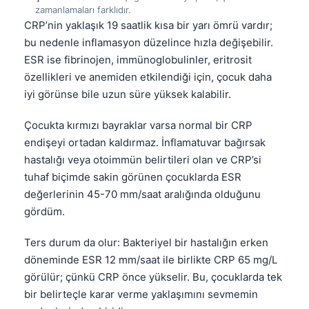
zamanlamaları farklıdır.
தமிழ்
CRP’nin yaklaşık 19 saatlik kısa bir yarı ömrü vardır;
bu nedenle inflamasyon düzelince hızla değişebilir.
తెలుగు
ESR ise fibrinojen, immünoglobulinler, eritrosit
मराठी
özellikleri ve anemiden etkilendiği için, çocuk daha
اردو
iyi görünse bile uzun süre yüksek kalabilir.
বাংলা
Çocukta kırmızı bayraklar varsa normal bir CRP
Shqip
endişeyi ortadan kaldırmaz. İnflamatuvar bağırsak
Magyar
hastalığı veya otoimmün belirtileri olan ve CRP’si
tuhaf biçimde sakin görünen çocuklarda ESR
Slovenščina
değerlerinin 45-70 mm/saat aralığında olduğunu
한국어
gördüm.
Polski
Ters durum da olur: Bakteriyel bir hastalığın erken
Lietuvių kalba
döneminde ESR 12 mm/saat ile birlikte CRP 65 mg/L
Русский
görülür; çünkü CRP önce yükselir. Bu, çocuklarda tek
ქართული
bir belirteçle karar verme yaklaşımını sevmemin