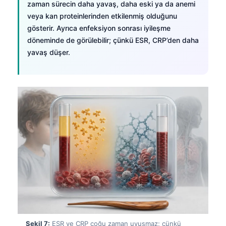
zaman sürecin daha yavaş, daha eski ya da anemi
Català
veya kan proteinlerinden etkilenmiş olduğunu
O‘zbekcha
gösterir. Ayrıca enfeksiyon sonrası iyileşme
döneminde de görülebilir; çünkü ESR, CRP’den daha
Українська
yavaş düşer.
አማርኛ
Kiswahili
ភាសាខ្មែរ
ဗမာစာ
ไทย
Tagalog
Tiếng Việt
Bahasa Melayu
മലയാളം
ಕನ್ನಡ
Şekil 7:
ESR ve CRP çoğu zaman uyuşmaz; çünkü
ગુજરાતી