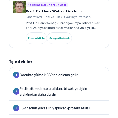
KATKIDA BULUNAN UZMAN
Prof. Dr. Hans Weber, Doktora
Laboratuvar Tıbbi ve Klinik Biyokimya Profesörü
Prof. Dr. Hans Weber, klinik biyokimya, laboratuvar
tıbbı ve biyobelirteç araştırmalarında 30+ yıllık
uzmanlığa sahiptir. Alman Klinik Kimya Derneği’nin
eski Başkanıdır; tanısal panel analizi, biyobelirteç
ResearchGate
Google Akademik
standardizasyonu ve yapay zeka destekli laboratuvar
tıbbı alanlarında uzmanlaşmıştır.
İçindekiler
Çocukta yüksek ESR ne anlama gelir
Pediatrik sed rate aralıkları, birçok yetişkin
aralığından daha dardır
ESR neden yükselir: yapışkan-protein etkisi