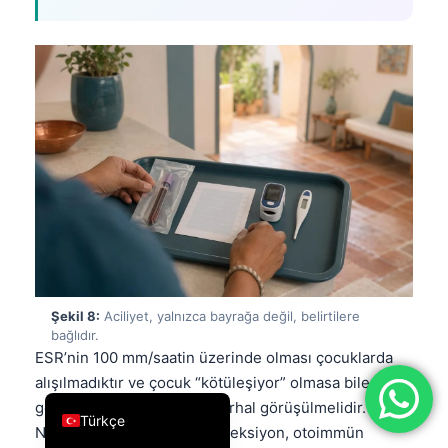
فارسی
简体中文
Română
Ελληνικά
Português
Español
Italiano
עִבְרִית
Français
Şekil 8:
Aciliyet, yalnızca bayrağa değil, belirtilere
العربية
bağlıdır.
Deutsch
ESR’nin 100 mm/saatin üzerinde olması çocuklarda
alışılmadıktır ve çocuk “kötüleşiyor” olmasa bile
English
genellikle bir klinisyenle derhal görüşülmelidir.
Türkçe
Nedenler arasında ciddi enfeksiyon, otoimmün