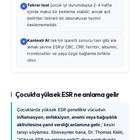
Tekrar test
çocuk iyi durumdaysa 2-4 hafta
içinde makul bir bekleme olabilir; ancak acil
belirtiler tekrarlı bir laboratuvar testini
beklememelidir.
Kantesti AI
tek bir işaretli sonucu tanı gibi ele
almak yerine ESR’yi CBC, CRP, ferritin, albümin,
trombositler ve yaşa özgü bağlamla birlikte
okur.
Çocukta yüksek ESR ne anlama gelir
Çocuklarda yüksek ESR genellikle vücudun
inflamasyon, enfeksiyon, anemi veya bağışıklık
aktivitesine yanıt verdiği anlamına gelir.
; kesin
tanıyı söylemez. Ebeveynler bana, Dr. Thomas Klein,
“Yüksek ESR ne anlama gelir?” diye sorduğunda