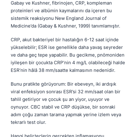
Gabay ve Kushner, fibrinojen, CRP, kompleman
proteinleri ve albümin kaymalarını da içeren bu
sistemik reaksiyonu New England Journal of
Medicine’da (Gabay & Kushner, 1999) tanımlamıştır.
CRP, akut bakteriyel bir hastalığın 6-12 saat içinde
yükselebilir; ESR ise genellikle daha yavaş seyreder
ve daha geç tepe yapabilir. Bu gecikme, pnömoniden
iyileşen bir çocukta CRP’nin 4 mg/L olabileceği halde
ESR’nin hâlâ 38 mm/saatte kalmasının nedenidir.
Bunu pratikte görüyorum: Bir ebeveyn, iki ardışık
viral enfeksiyon sonrası ESR’si 32 mm/saat olan bir
tahlil getiriyor ve çocuk şu an yiyor, uyuyor ve
oynuyor. CBC stabil ve CRP düşükse, bir sonraki
adım çoğu zaman tarama yapmak yerine izlem veya
tekrarlı test olur.
Hangi belirteçlerin gerçekten inflamasyonu