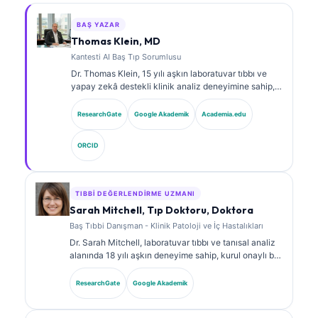
BAŞ YAZAR
Thomas Klein, MD
Kantesti AI Baş Tıp Sorumlusu
Dr. Thomas Klein, 15 yılı aşkın laboratuvar tıbbı ve
yapay zekâ destekli klinik analiz deneyimine sahip,
kurul onaylı bir klinik hematolog ve dâhiliye
uzmanıdır. Kantesti AI bünyesinde Tıbbi Direktör
ResearchGate
Google Akademik
Academia.edu
olarak, tescilli sinir ağının tıbbi doğruluğuna ilişkin
klinik gözetim sağlar. Dr. Klein, biyobelirteç
ORCID
yorumlanması ve laboratuvar tıbbı konularında
laboratuvar tanılarına ilişkin kapsamlı yayınlar
yapmıştır.
TIBBI DEĞERLENDIRME UZMANI
Sarah Mitchell, Tıp Doktoru, Doktora
Baş Tıbbi Danışman - Klinik Patoloji ve İç Hastalıkları
Dr. Sarah Mitchell, laboratuvar tıbbı ve tanısal analiz
alanında 18 yılı aşkın deneyime sahip, kurul onaylı bir
klinik patologdur. Klinik kimya alanında uzmanlık
sertifikalarına sahiptir ve klinik uygulamada
ResearchGate
Google Akademik
biyobelirteç panelleri ile laboratuvar analizi üzerine
kapsamlı şekilde yayın yapmıştır.