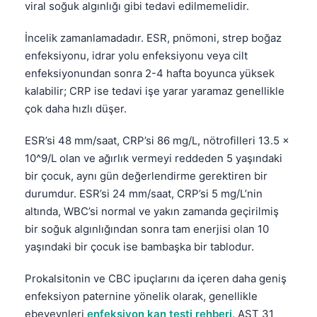
viral soğuk algınlığı gibi tedavi edilmemelidir.
İncelik zamanlamadadır. ESR, pnömoni, strep boğaz
enfeksiyonu, idrar yolu enfeksiyonu veya cilt
enfeksiyonundan sonra 2-4 hafta boyunca yüksek
kalabilir; CRP ise tedavi işe yarar yaramaz genellikle
çok daha hızlı düşer.
ESR’si 48 mm/saat, CRP’si 86 mg/L, nötrofilleri 13.5 x
10^9/L olan ve ağırlık vermeyi reddeden 5 yaşındaki
bir çocuk, aynı gün değerlendirme gerektiren bir
durumdur. ESR’si 24 mm/saat, CRP’si 5 mg/L’nin
altında, WBC’si normal ve yakın zamanda geçirilmiş
bir soğuk algınlığından sonra tam enerjisi olan 10
yaşındaki bir çocuk ise bambaşka bir tablodur.
Prokalsitonin ve CBC ipuçlarını da içeren daha geniş
enfeksiyon paternine yönelik olarak, genellikle
ebeveynleri
enfeksiyon kan testi rehberi
. AST 31