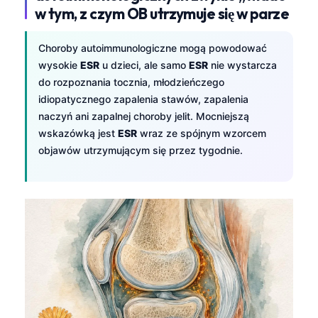
w tym, z czym OB utrzymuje się w parze
Frysk
Esperanto
Choroby autoimmunologiczne mogą powodować
Беларуская мова
wysokie
ESR
u dzieci, ale samo
ESR
nie wystarcza
do rozpoznania tocznia, młodzieńczego
Татар теле
idiopatycznego zapalenia stawów, zapalenia
Кыргызча
naczyń ani zapalnej choroby jelit. Mocniejszą
ئۇيغۇرچە
wskazówką jest
ESR
wraz ze spójnym wzorcem
objawów utrzymującym się przez tygodnie.
Cebuano
Basa Jawa
ພາສາລາວ
Монгол
Afrikaans
العربية المغربية
Occitan