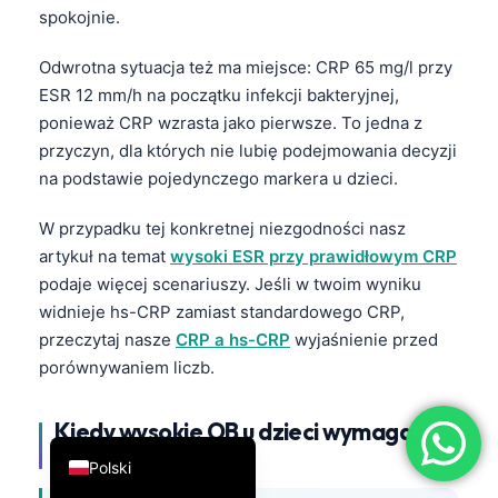
spokojnie.
简体中文
Română
Odwrotna sytuacja też ma miejsce: CRP 65 mg/l przy
ESR 12 mm/h na początku infekcji bakteryjnej,
Türkçe
ponieważ CRP wzrasta jako pierwsze. To jedna z
Ελληνικά
przyczyn, dla których nie lubię podejmowania decyzji
Português
na podstawie pojedynczego markera u dzieci.
Español
W przypadku tej konkretnej niezgodności nasz
Italiano
artykuł na temat
wysoki ESR przy prawidłowym CRP
podaje więcej scenariuszy. Jeśli w twoim wyniku
עִבְרִית
widnieje hs-CRP zamiast standardowego CRP,
Français
przeczytaj nasze
CRP a hs-CRP
wyjaśnienie przed
العربية
porównywaniem liczb.
Deutsch
Kiedy wysokie OB u dzieci wymaga
English
pilnej opieki
Polski