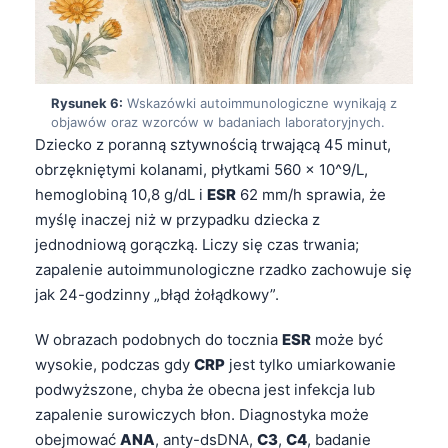
Gàidhlig
Euskara
Македонски јазик
Latviešu valoda
Rysunek 6:
Wskazówki autoimmunologiczne wynikają z
objawów oraz wzorców w badaniach laboratoryjnych.
Galego
Dziecko z poranną sztywnością trwającą 45 minut,
অসমীয়া
obrzękniętymi kolanami, płytkami 560 x 10^9/L,
hemoglobiną 10,8 g/dL i
ESR
62 mm/h sprawia, że
සිංහල
myślę inaczej niż w przypadku dziecka z
سنڌي
jednodniową gorączką. Liczy się czas trwania;
پښتو
zapalenie autoimmunologiczne rzadko zachowuje się
jak 24-godzinny „błąd żołądkowy”.
Slovenčina
W obrazach podobnych do tocznia
ESR
może być
wysokie, podczas gdy
CRP
jest tylko umiarkowanie
Hrvatski
podwyższone, chyba że obecna jest infekcja lub
Suomi
zapalenie surowiczych błon. Diagnostyka może
Қазақ тілі
obejmować
ANA
, anty-dsDNA,
C3
,
C4
, badanie