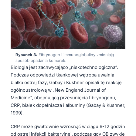
Rysunek 3:
Fibrynogen i immunoglobuliny zmieniają
sposób opadania komórek.
Biologia jest zachwycająco „niskotechnologiczna”.
Podczas odpowiedzi tkankowej wątroba uwalnia
białka ostrej fazy; Gabay i Kushner opisali tę reakcję
ogólnoustrojową w „New England Journal of
Medicine”, obejmującą przesunięcia fibrynogenu,
CRP, białek dopełniacza i albuminy (Gabay & Kushner,
1999).
CRP może gwałtownie wzrosnąć w ciągu 6-12 godzin
od ostrej infekcji bakteryjnej, podczas gdy OB zwykle