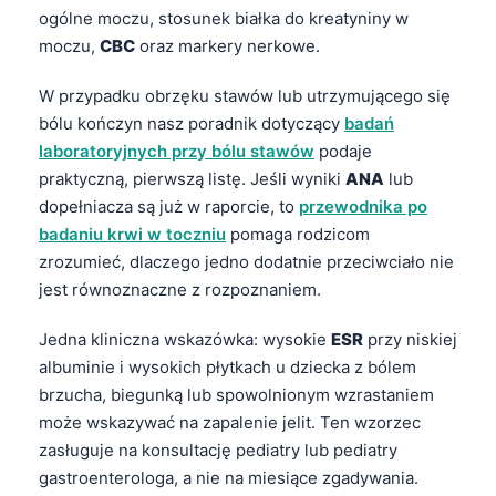
Català
ogólne moczu, stosunek białka do kreatyniny w
moczu,
CBC
oraz markery nerkowe.
O‘zbekcha
Українська
W przypadku obrzęku stawów lub utrzymującego się
bólu kończyn nasz poradnik dotyczący
badań
አማርኛ
laboratoryjnych przy bólu stawów
podaje
Kiswahili
praktyczną, pierwszą listę. Jeśli wyniki
ANA
lub
ភាសាខ្មែរ
dopełniacza są już w raporcie, to
przewodnika po
badaniu krwi w toczniu
pomaga rodzicom
ဗမာစာ
zrozumieć, dlaczego jedno dodatnie przeciwciało nie
ไทย
jest równoznaczne z rozpoznaniem.
Tagalog
Jedna kliniczna wskazówka: wysokie
ESR
przy niskiej
Tiếng Việt
albuminie i wysokich płytkach u dziecka z bólem
Bahasa Melayu
brzucha, biegunką lub spowolnionym wzrastaniem
മലയാളം
może wskazywać na zapalenie jelit. Ten wzorzec
zasługuje na konsultację pediatry lub pediatry
ಕನ್ನಡ
gastroenterologa, a nie na miesiące zgadywania.
ગુજરાતી