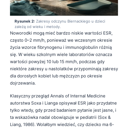
Rysunek 2:
Zakresy odczynu Biernackiego u dzieci
zależą od wieku i metody.
Noworodki mogą mieć bardzo niskie wartości ESR,
często 0–2 mm/h, ponieważ we wczesnym okresie
życia wzorce fibrynogenu i immunoglobulin różnią
się. W wieku szkolnym wiele laboratoriów oznacza
wartości powyżej 10 lub 15 mm/h, podczas gdy
niektóre zakresy u nastolatków przypominają zakresy
dla dorosłych kobiet lub mężczyzn po okresie
dojrzewania.
Klasyczny przegląd Annals of Internal Medicine
autorstwa Soxa i Lianga opisywał ESR jako przydatne
tylko wtedy, gdy przed badaniem pytanie jest jasne, i
ta wskazówka nadal obowiązuje w pediatrii (Sox &
Liang, 1986). Wolałbym wiedzieć, czy dziecko ma 6-