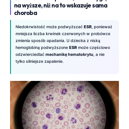
na wyższe, niż na to wskazuje sama
choroba
Niedokrwistość może podwyższać
ESR
, ponieważ
mniejsza liczba krwinek czerwonych w probówce
zmienia sposób opadania. U dziecka z niską
hemoglobiną podwyższone
ESR
może częściowo
odzwierciedlać
mechanikę hematokrytu
, a nie
tylko silniejsze zapalenie.