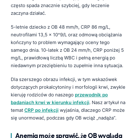
często spada znacznie szybciej, gdy leczenie
zaczyna działać.
5-letnie dziecko z OB 48 mm/h, CRP 86 mg/L,
neutrofilami 13,5 x 10^9/L oraz odmową obciążania
kończyny to problem wymagający oceny tego
samego dnia. 10-latek z OB 24 mm/h, CRP poniżej 5
mg/L, prawidłową liczbą WBC i pełną energią po
niedawnym przeziębieniu to zupełnie inna sytuacja.
Dla szerszego obrazu infekcji, w tym wskazówek
dotyczących prokalcytoniny i morfologii krwi, zwykle
kieruję rodziców do naszego
przewodnik po
badaniach krwi w kierunku infekcji
. Nasz artykuł na
temat
CRP po infekcji
wyjaśnia, dlaczego CRP może
się unormować, podczas gdy OB wciąż „nadąża”.
Anemia może sprawić, że OB wygląda