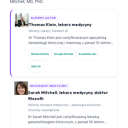
Mitchell, MD, PhD.
GŁÓWNY AUTOR
Thomas Klein, lekarz medycyny
Główny Lekarz, Kantesti AI
Dr Thomas Klein jest certyfikowanym specjalistą
hematologii klinicznej i internistą z ponad 15-letnim
doświadczeniem w medycynie laboratoryjnej oraz
analizie klinicznej wspomaganej przez AI. Jako Chief
ResearchGate
Google Scholar
Academia.edu
Medical Officer w Kantesti AI sprawuje nadzór
kliniczny nad medyczną dokładnością zastrzeżonej
ORCYD
sieci neuronowej. Dr Klein opublikował obszernie
prace dotyczące interpretacji biomarkerów i
diagnostyki laboratoryjnej w obszarze medycyny
laboratoryjnej.
RECENZENT MEDYCZNY
Sarah Mitchell, lekarz medycyny, doktor
filozofii
Główny doradca medyczny – patologia kliniczna i
choroby wewnętrzne
Dr Sarah Mitchell jest certyfikowaną lekarką
patomorfologiem klinicznym, z ponad 18-letnim
doświadczeniem w medycynie laboratoryjnej i