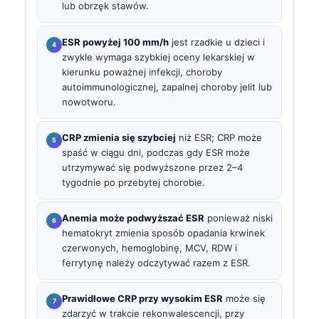
lub obrzęk stawów.
ESR powyżej 100 mm/h
jest rzadkie u dzieci i
zwykle wymaga szybkiej oceny lekarskiej w
kierunku poważnej infekcji, choroby
autoimmunologicznej, zapalnej choroby jelit lub
nowotworu.
CRP zmienia się szybciej
niż ESR; CRP może
spaść w ciągu dni, podczas gdy ESR może
utrzymywać się podwyższone przez 2–4
tygodnie po przebytej chorobie.
Anemia może podwyższać ESR
ponieważ niski
hematokryt zmienia sposób opadania krwinek
czerwonych, hemoglobinę, MCV, RDW i
ferrytynę należy odczytywać razem z ESR.
Prawidłowe CRP przy wysokim ESR
może się
zdarzyć w trakcie rekonwalescencji, przy