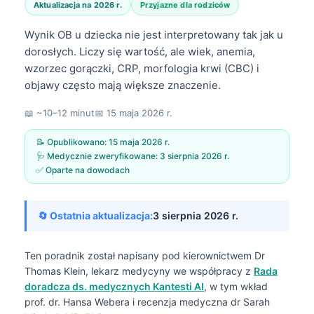
Aktualizacja na 2026 r.
Przyjazne dla rodziców
Wynik OB u dziecka nie jest interpretowany tak jak u
dorosłych. Liczy się wartość, ale wiek, anemia,
wzorzec gorączki, CRP, morfologia krwi (CBC) i
objawy często mają większe znaczenie.
📖 ~10–12 minut
📅
15 maja 2026 r.
📝 Opublikowano:
15 maja 2026 r.
🩺 Medycznie zweryfikowane:
3 sierpnia 2026 r.
✅ Oparte na dowodach
🔄 Ostatnia aktualizacja:
3 sierpnia 2026 r.
Ten poradnik został napisany pod kierownictwem
Dr
Thomas Klein, lekarz medycyny
we współpracy z
Rada
doradcza ds. medycznych Kantesti AI
, w tym wkład
prof. dr. Hansa Webera i recenzja medyczna dr Sarah