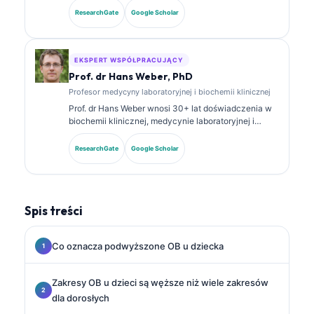
analizie diagnostycznej. Posiada specjalistyczne
ResearchGate
Google Scholar
certyfikaty z chemii klinicznej i opublikowała
obszernie prace dotyczące paneli biomarkerów oraz
analizy laboratoryjnej w praktyce klinicznej.
EKSPERT WSPÓŁPRACUJĄCY
Prof. dr Hans Weber, PhD
Profesor medycyny laboratoryjnej i biochemii klinicznej
Prof. dr Hans Weber wnosi 30+ lat doświadczenia w
biochemii klinicznej, medycynie laboratoryjnej i
badaniach nad biomarkerami. Były prezes
Niemieckiego Towarzystwa Chemii Klinicznej,
ResearchGate
Google Scholar
specjalizuje się w analizie paneli diagnostycznych,
standaryzacji biomarkerów oraz w medycynie
laboratoryjnej wspomaganej przez AI.
Spis treści
Co oznacza podwyższone OB u dziecka
Zakresy OB u dzieci są węższe niż wiele zakresów
dla dorosłych