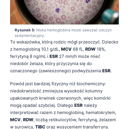
Rysunek 5:
Niska hemoglobina może zawyżać odczyn
sedymentacyjny.
To wskazówka, którą rodzic mógł przeoczyć. Dziecko
z hemoglobiną 10,1 g/dL,
MCV
68 fL,
RDW
18%,
ferrytyną 8 ng/mL i
ESR
27 mm/h może mieć
niedobór żelaza, który przyczynia się do
oznaczonego (zawieszonego) podwyższenia
ESR
.
Powód jest bardziej fizyczny niż biochemiczny:
niedokrwistość zmniejsza wysokość kolumny
upakowanych krwinek czerwonych, więc komórki
mogą opadać szybciej. Dlatego
ESR
należy
interpretować razem z hemoglobiną, hematokrytem,
MCV
,
RDW
, liczbą retikulocytów, ferrytyną, żelazem
w surowicy,
TIBC
oraz wysyceniem transferryny.