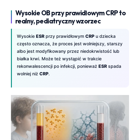
தமிழ்
Wysokie OB przy prawidłowym CRP to
తెలుగు
realny, pediatryczny wzorzec
मराठी
Wysokie
ESR
przy prawidłowym
CRP
u dziecka
اردو
często oznacza, że proces jest wolniejszy, starszy
বাংলা
albo jest modyfikowany przez niedokrwistość lub
białka krwi. Może też wystąpić w trakcie
Shqip
rekonwalescencji po infekcji, ponieważ
ESR
spada
Magyar
wolniej niż
CRP
.
Slovenščina
한국어
Lietuvių kalba
Русский
ქართული
Čeština