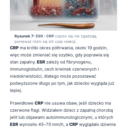
日本語
Eesti
Azərbaycan dili
Bosanski
Rysunek 7:
ESR
i
CRP
często się nie zgadzają,
Svenska
ponieważ różni się ich czas reakcji.
CRP
ma krótki okres półtrwania, około 19 godzin,
Српски језик
więc może zmieniać się szybko, gdy poprawia się
Íslenska
stan zapalny.
ESR
zależy od fibrynogenu,
Հայերեն
immunoglobulin, cech krwinek czerwonych i
niedokrwistości, dlatego może pozostawać
Bahasa Indonesia
podwyższone długo po tym, jak dziecko wygląda już
हिन्दी
lepiej.
Nederlands
Prawidłowe
CRP
nie usuwa obaw, jeśli dziecko ma
Dansk
czerwone flagi. Widziałem dzieci z zapalną chorobą
Български
jelit lub objawami autoimmunologicznymi, u których
ESR
wynosiło 45–70 mm/h, a
CRP
wyglądało dziwnie
فارسی