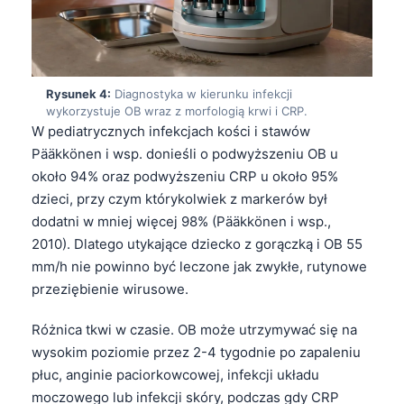
Rysunek 4:
Diagnostyka w kierunku infekcji
wykorzystuje OB wraz z morfologią krwi i CRP.
W pediatrycznych infekcjach kości i stawów
Pääkkönen i wsp. donieśli o podwyższeniu OB u
około 94% oraz podwyższeniu CRP u około 95%
dzieci, przy czym którykolwiek z markerów był
dodatni w mniej więcej 98% (Pääkkönen i wsp.,
2010). Dlatego utykające dziecko z gorączką i OB 55
mm/h nie powinno być leczone jak zwykłe, rutynowe
przeziębienie wirusowe.
Różnica tkwi w czasie. OB może utrzymywać się na
wysokim poziomie przez 2-4 tygodnie po zapaleniu
płuc, anginie paciorkowcowej, infekcji układu
moczowego lub infekcji skóry, podczas gdy CRP