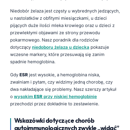
Niedobór żelaza jest częsty u wybrednych jedzących,
u nastolatków z obfitymi miesiączkami, u dzieci
pijących duże ilości mleka krowiego oraz u dzieci z
przewlekłymi objawami ze strony przewodu
pokarmowego. Nasz poradnik dla rodziców
dotyczący
niedoboru żelaza u dziecka
pokazuje
wczesne markery, które przesuwają się zanim
spadnie hemoglobina.
Gdy
ESR
jest wysokie, a hemoglobina niska,
zwalniam i pytam, czy widzimy jedną chorobę, czy
dwa nakładające się problemy. Nasz szerszy artykuł
o
wysokim
ESR
przy niskiej hemoglobinie
przechodzi przez dokładnie to zestawienie.
Norsk bokmål
Wskazówki dotyczące chorób
Ślōnskŏ gŏdka
autoimmunologicznych zwykle „widać”