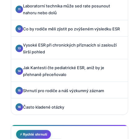
Laboratorní technika může sed rate posunout
nahoru nebo dolů
Co by rodiče měli zjistit po zvýšeném výsledku ESR
Vysoké ESR při chronických příznacích si zaslouží
širší pohled
Jak Kantesti čte pediatrické ESR, aniž by je
přehnaně přeceňovalo
Shrnutí pro rodiče a náš výzkumný záznam
Často kladené otázky
⚡ Rychlé shrnutí