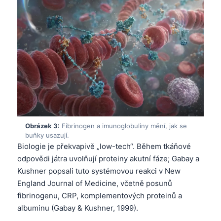
Obrázek 3:
Fibrinogen a imunoglobuliny mění, jak se
buňky usazují.
Biologie je překvapivě „low-tech“. Během tkáňové
odpovědi játra uvolňují proteiny akutní fáze; Gabay a
Kushner popsali tuto systémovou reakci v New
England Journal of Medicine, včetně posunů
fibrinogenu, CRP, komplementových proteinů a
albuminu (Gabay & Kushner, 1999).