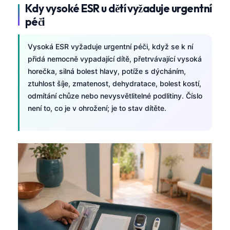
日本語
Kdy vysoké ESR u dětí vyžaduje urgentní
péči
Eesti
Azərbaycan dili
Vysoká ESR vyžaduje urgentní péči, když se k ní
Bosanski
přidá nemocně vypadající dítě, přetrvávající vysoká
horečka, silná bolest hlavy, potíže s dýcháním,
Svenska
ztuhlost šíje, zmatenost, dehydratace, bolest kostí,
Српски језик
odmítání chůze nebo nevysvětlitelné podlitiny. Číslo
Íslenska
není to, co je v ohrožení; je to stav dítěte.
Հայերեն
Bahasa Indonesia
हिन्दी
Nederlands
Dansk
Български
فارسی