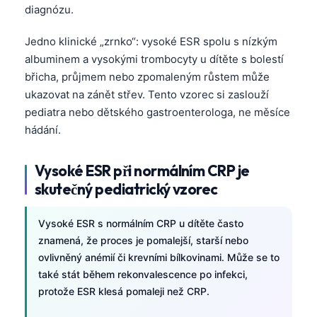
Gàidhlig
diagnózu.
Euskara
Jedno klinické „zrnko“: vysoké ESR spolu s nízkým
Македонски јазик
albuminem a vysokými trombocyty u dítěte s bolestí
Latviešu valoda
břicha, průjmem nebo zpomaleným růstem může
ukazovat na zánět střev. Tento vzorec si zaslouží
Galego
pediatra nebo dětského gastroenterologa, ne měsíce
অসমীয়া
hádání.
සිංහල
سنڌي
Vysoké ESR při normálním CRP je
skutečný pediatrický vzorec
پښتو
Vysoké ESR s normálním CRP u dítěte často
Slovenčina
znamená, že proces je pomalejší, starší nebo
ovlivněný anémií či krevními bílkovinami. Může se to
Hrvatski
také stát během rekonvalescence po infekci,
Suomi
protože ESR klesá pomaleji než CRP.
Қазақ тілі