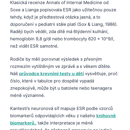
Klasická recenze Annals of Internal Medicine od
Soxe a Lianga popisovala ESR jako užitečnou pouze
tehdy, když je předtestová otázka jasná, a to
doporučení v pediatrii stále platí (Sox & Liang, 1986).
Raději bych věděl, zda dítě má 6týdenní kulhání,
hemoglobin 9,8 g/dl nebo trombocyty 620 × 10^9/l,
než vidět ESR samotné.
Rodiče by měli porovnat výsledek s přesným
rozmezím vytištěným ve zprávě a s věkem dítěte.
Náš
průvodce krevními testy u dětí
vysvětluje, proč
číslo, které v tabulce pro dospělé vypadá
znepokojivě, může být u batolete nebo teenagera
méně významné.
Kantesti’s neuronová síť mapuje ESR podle vzorců
biomarkerů odpovídajících věku z našeho
knihovně
biomarkerů.
, takže interpretace je méně