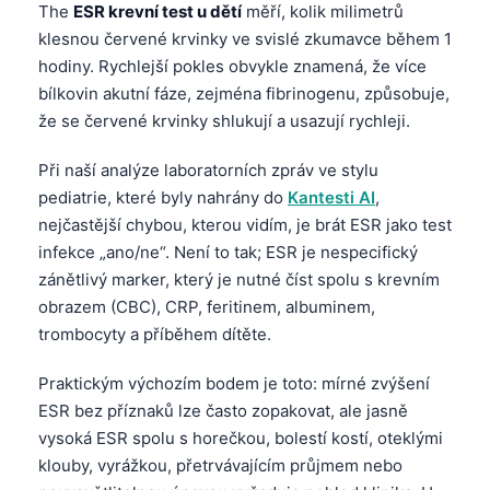
The
ESR krevní test u dětí
měří, kolik milimetrů
klesnou červené krvinky ve svislé zkumavce během 1
hodiny. Rychlejší pokles obvykle znamená, že více
bílkovin akutní fáze, zejména fibrinogenu, způsobuje,
že se červené krvinky shlukují a usazují rychleji.
Při naší analýze laboratorních zpráv ve stylu
pediatrie, které byly nahrány do
Kantesti AI
,
nejčastější chybou, kterou vidím, je brát ESR jako test
infekce „ano/ne“. Není to tak; ESR je nespecifický
zánětlivý marker, který je nutné číst spolu s krevním
obrazem (CBC), CRP, feritinem, albuminem,
trombocyty a příběhem dítěte.
Praktickým výchozím bodem je toto: mírné zvýšení
ESR bez příznaků lze často zopakovat, ale jasně
vysoká ESR spolu s horečkou, bolestí kostí, oteklými
klouby, vyrážkou, přetrvávajícím průjmem nebo