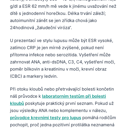
Frysk
g/dl a ESR 62 mm/h mě vede k jinému uvažování než
dítě s jednodenní horečkou. Délka trvání záleží;
Esperanto
autoimunitní zánět se jen zřídka chová jako
Беларуская мова
24hodinová „žaludeční viróza“.
Татар теле
U prezentací ve stylu lupusu může být ESR vysoké,
Кыргызча
zatímco CRP je jen mírně zvýšené, pokud není
ئۇيغۇرچە
přítomna infekce nebo serozitida. Vyšetření může
zahrnovat ANA, anti-dsDNA, C3, C4, vyšetření moči,
Cebuano
poměr bílkovin a kreatininu v moči, krevní obraz
Basa Jawa
(CBC) a markery ledvin.
ພາສາລາວ
Při otoku kloubů nebo přetrvávající bolesti končetin
Монгол
náš průvodce k
laboratorním testům při bolesti
Afrikaans
kloubů
poskytuje praktický první seznam. Pokud už
العربية المغربية
jsou výsledky ANA nebo komplementu v nálezu,
průvodce krevními testy pro lupus
pomáhá rodičům
Occitan
pochopit, proč jedna pozitivní protilátka neznamená