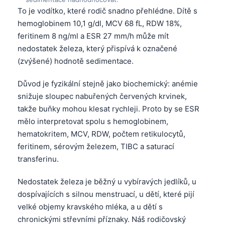
To je vodítko, které rodič snadno přehlédne. Dítě s
hemoglobinem 10,1 g/dl, MCV 68 fL, RDW 18%,
feritinem 8 ng/ml a ESR 27 mm/h může mít
nedostatek železa, který přispívá k označené
(zvýšené) hodnotě sedimentace.
Důvod je fyzikální stejně jako biochemický: anémie
snižuje sloupec nabuřených červených krvinek,
takže buňky mohou klesat rychleji. Proto by se ESR
mělo interpretovat spolu s hemoglobinem,
hematokritem, MCV, RDW, počtem retikulocytů,
feritinem, sérovým železem, TIBC a saturací
transferinu.
Nedostatek železa je běžný u vybíravých jedlíků, u
dospívajících s silnou menstruací, u dětí, které pijí
velké objemy kravského mléka, a u dětí s
chronickými střevními příznaky. Náš rodičovský