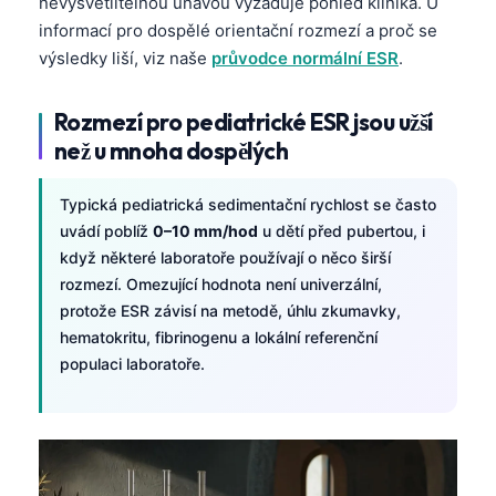
nevysvětlitelnou únavou vyžaduje pohled klinika. U
informací pro dospělé orientační rozmezí a proč se
výsledky liší, viz naše
průvodce normální ESR
.
Rozmezí pro pediatrické ESR jsou užší
než u mnoha dospělých
Typická pediatrická sedimentační rychlost se často
uvádí poblíž
0–10 mm/hod
u dětí před pubertou, i
když některé laboratoře používají o něco širší
rozmezí. Omezující hodnota není univerzální,
protože ESR závisí na metodě, úhlu zkumavky,
hematokritu, fibrinogenu a lokální referenční
populaci laboratoře.