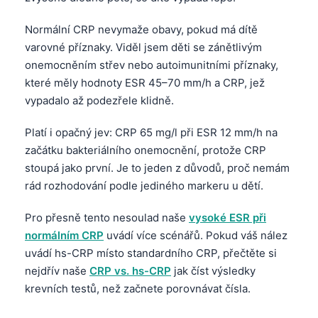
தமிழ்
Normální CRP nevymaže obavy, pokud má dítě
తెలుగు
varovné příznaky. Viděl jsem děti se zánětlivým
onemocněním střev nebo autoimunitními příznaky,
मराठी
které měly hodnoty ESR 45–70 mm/h a CRP, jež
اردو
vypadalo až podezřele klidně.
বাংলা
Platí i opačný jev: CRP 65 mg/l při ESR 12 mm/h na
Shqip
začátku bakteriálního onemocnění, protože CRP
Magyar
stoupá jako první. Je to jeden z důvodů, proč nemám
Slovenščina
rád rozhodování podle jediného markeru u dětí.
한국어
Pro přesně tento nesoulad naše
vysoké ESR při
Polski
normálním CRP
uvádí více scénářů. Pokud váš nález
uvádí hs-CRP místo standardního CRP, přečtěte si
Lietuvių kalba
nejdřív naše
CRP vs. hs-CRP
jak číst výsledky
Русский
krevních testů, než začnete porovnávat čísla.
ქართული