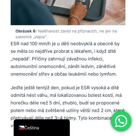
简体中文
Română
Türkçe
Obrázek 8:
Naléhavost závisí na příznacích, ne jen na
samotné „vlajce“.
Ελληνικά
ESR nad 100 mm/h je u dětí neobvyklá a obecně by
Português
se měla co nejdříve probrat s lékařem, i když dítě
Español
„nepadá“. Příčiny zahrnují závažnou infekci,
autoimunitní onemocnění, zánět ledvin, zánětlivé
Italiano
onemocnění střev a občas leukémii nebo lymfom.
עִבְרִית
Jeďte ještě tentýž den, pokud je ESR vysoká a dítě
Français
odmítá nést váhu, má lokalizovanou bolest kostí, má
العربية
horečku déle než 5 dní, zhublo, budí se propocené
Deutsch
potem nebo má zvětšené uzliny větší než 2 cm, které
English
přetrvávají déle než 3–4 týdny. Tyto kombinace mění
výpočet rizika.
Čeština