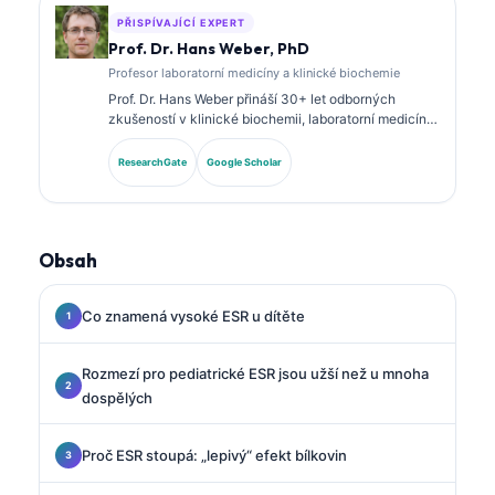
PŘISPÍVAJÍCÍ EXPERT
Prof. Dr. Hans Weber, PhD
Profesor laboratorní medicíny a klinické biochemie
Prof. Dr. Hans Weber přináší 30+ let odborných
zkušeností v klinické biochemii, laboratorní medicíně
a výzkumu biomarkerů. Bývalý prezident Německé
společnosti pro klinickou chemii, specializuje se na
ResearchGate
Google Scholar
analýzu diagnostických panelů, standardizaci
biomarkerů a laboratorní medicínu s podporou AI.
Obsah
Co znamená vysoké ESR u dítěte
Rozmezí pro pediatrické ESR jsou užší než u mnoha
dospělých
Proč ESR stoupá: „lepivý“ efekt bílkovin