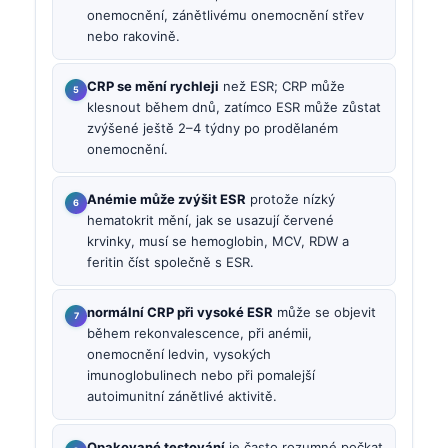
onemocnění, zánětlivému onemocnění střev
nebo rakovině.
CRP se mění rychleji
než ESR; CRP může
klesnout během dnů, zatímco ESR může zůstat
zvýšené ještě 2–4 týdny po prodělaném
onemocnění.
Anémie může zvýšit ESR
protože nízký
hematokrit mění, jak se usazují červené
krvinky, musí se hemoglobin, MCV, RDW a
feritin číst společně s ESR.
normální CRP při vysoké ESR
může se objevit
během rekonvalescence, při anémii,
onemocnění ledvin, vysokých
imunoglobulinech nebo při pomalejší
autoimunitní zánětlivé aktivitě.
Opakované testování
je často rozumné počkat