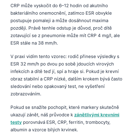
CRP může vyskočit do 6–12 hodin od akutního
bakteriálního onemocnění, zatímco ESR obvykle
postupuje pomaleji a může dosáhnout maxima
později. Právě tenhle odstup je důvod, proč dítě
zotavující se z pneumonie může mít CRP 4 mg/l, ale
ESR stále na 38 mm/h.
V praxi vidím tento vzorec: rodič přinese výsledky s
ESR 32 mm/h po dvou po sobě jdoucích virových
infekcích a dítě teď jí, spí a hraje si. Pokud je krevní
obraz stabilní a CRP nízké, dalším krokem bývá často
sledování nebo opakovaný test, ne vyšetření
zobrazováním.
Pokud se snažíte pochopit, které markery skutečně
ukazují zánět, náš průvodce k
zánětlivými krevními
testy
porovnává ESR, CRP, ferritin, trombocyty,
albumin a vzorce bílých krvinek.