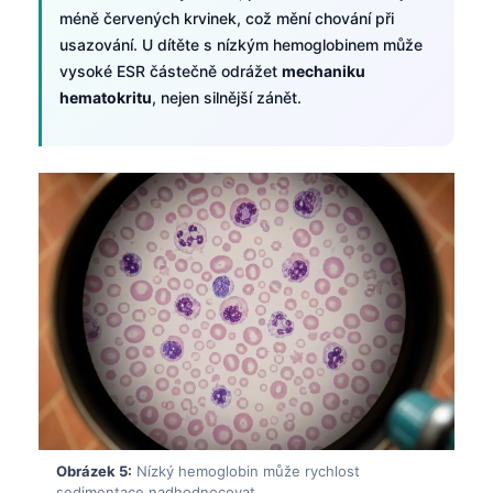
méně červených krvinek, což mění chování při
usazování. U dítěte s nízkým hemoglobinem může
vysoké ESR částečně odrážet
mechaniku
hematokritu
, nejen silnější zánět.
Obrázek 5:
Nízký hemoglobin může rychlost
sedimentace nadhodnocovat.