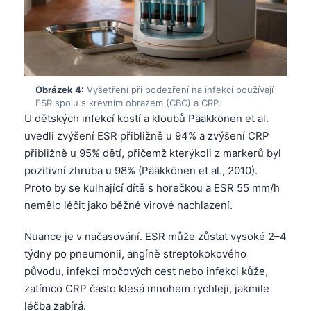
Obrázek 4:
Vyšetření při podezření na infekci používají
ESR spolu s krevním obrazem (CBC) a CRP.
U dětských infekcí kostí a kloubů Pääkkönen et al.
uvedli zvýšení ESR přibližně u 94% a zvýšení CRP
přibližně u 95% dětí, přičemž kterýkoli z markerů byl
pozitivní zhruba u 98% (Pääkkönen et al., 2010).
Proto by se kulhající dítě s horečkou a ESR 55 mm/h
nemělo léčit jako běžné virové nachlazení.
Nuance je v načasování. ESR může zůstat vysoké 2–4
týdny po pneumonii, angíně streptokokového
původu, infekci močových cest nebo infekci kůže,
zatímco CRP často klesá mnohem rychleji, jakmile
léčba zabírá.