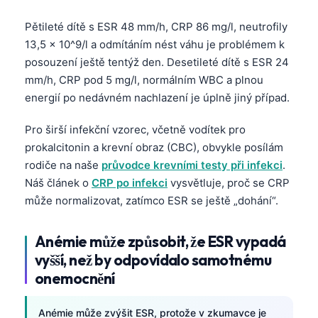
Pětileté dítě s ESR 48 mm/h, CRP 86 mg/l, neutrofily
13,5 × 10^9/l a odmítáním nést váhu je problémem k
posouzení ještě tentýž den. Desetileté dítě s ESR 24
mm/h, CRP pod 5 mg/l, normálním WBC a plnou
energií po nedávném nachlazení je úplně jiný případ.
Pro širší infekční vzorec, včetně vodítek pro
prokalcitonin a krevní obraz (CBC), obvykle posílám
rodiče na naše
průvodce krevními testy při infekci
.
Náš článek o
CRP po infekci
vysvětluje, proč se CRP
může normalizovat, zatímco ESR se ještě „dohání“.
Anémie může způsobit, že ESR vypadá
vyšší, než by odpovídalo samotnému
onemocnění
Anémie může zvýšit ESR, protože v zkumavce je