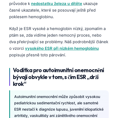
průvodce k
nedostatku železa u dítěte
ukazuje
časné ukazatele, které se posouvají ještě před
poklesem hemoglobinu.
Když je ESR vysoké a hemoglobin nízký, zpomalím a
ptám se, zda vidíme jeden nemocný proces, nebo
dva překrývající se problémy. Náš podrobnější článek
o vzorci
vysokého ESR při nízkém hemoglobinu
popisuje přesně toto párování.
Vodítka pro autoimunitní onemocnění
bývají obvykle v tom, s čím ESR „drží
krok“
Autoimunitní onemocnění může způsobit vysokou
pediatrickou sedimentační rychlost, ale samotné
ESR nestačí k diagnóze lupusu, juvenilní idiopatické
artritidy, vaskulitidy ani zánětlivého onemocnění