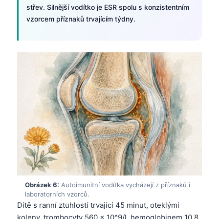
střev. Silnější vodítko je ESR spolu s konzistentním
vzorcem příznaků trvajícím týdny.
Obrázek 6:
Autoimunitní vodítka vycházejí z příznaků i
laboratorních vzorců.
Norsk bokmål
Dítě s ranní ztuhlostí trvající 45 minut, oteklými
Ślōnskŏ gŏdka
koleny, trombocyty 560 × 10^9/l, hemoglobinem 10,8