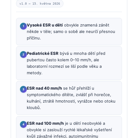
v1.0 —
15. května 2026
Vysoké ESR u dětí
obvykle znamená zánět
někde v těle; samo o sobě ale neurčí přesnou
příčinu.
Pediatrické ESR
bývá u mnoha dětí před
pubertou často kolem 0–10 mm/h, ale
laboratorní rozmezí se liší podle věku a
metody.
ESR nad 40 mm/h
se hůř přehlíží u
symptomatického dítěte, zvlášť při horečce,
kulhání, ztrátě hmotnosti, vyrážce nebo otoku
kloubů.
ESR nad 100 mm/h
je u dětí neobvyklé a
obvykle si zaslouží rychlé lékařské vyšetření
kvůli závažné infekci, autoimunitnímu