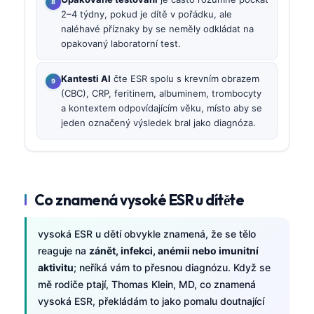
2–4 týdny, pokud je dítě v pořádku, ale
naléhavé příznaky by se neměly odkládat na
opakovaný laboratorní test.
Kantesti AI
čte ESR spolu s krevním obrazem
(CBC), CRP, feritinem, albuminem, trombocyty
a kontextem odpovídajícím věku, místo aby se
jeden označený výsledek bral jako diagnóza.
Co znamená vysoké ESR u dítěte
vysoká ESR u dětí obvykle znamená, že se tělo
reaguje na
zánět, infekci, anémii nebo imunitní
aktivitu
; neříká vám to přesnou diagnózu. Když se
mě rodiče ptají, Thomas Klein, MD, co znamená
vysoká ESR, překládám to jako pomalu doutnající