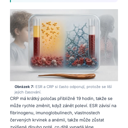
Català
O‘zbekcha
Українська
አማርኛ
Kiswahili
ភាសាខ្មែរ
ဗမာစာ
ไทย
Tagalog
Obrázek 7:
ESR a CRP si často odporují, protože se liší
Tiếng Việt
jejich časování.
CRP má krátký poločas přibližně 19 hodin, takže se
Bahasa Melayu
může rychle změnit, když zánět poleví. ESR závisí na
മലയാളം
fibrinogenu, imunoglobulinech, vlastnostech
ಕನ್ನಡ
červených krvinek a anémii, takže může zůstat
zvýšené dlouho poté, co dítě vypadá lépe.
ગુજરાતી