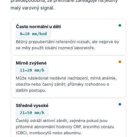
pravděpodobná, že přehnaně zareaguje na jediný
malý varovný signál.
Často normální u dětí
0–10 mm/hod
Běžný prepubertální referenční rozsah, ale nejprve by
se měly použít lokální rozmezí laboratoře.
Mírně zvýšené
11–20 mm/h
Může následovat nedávné nachlazení, mírná anémie,
obezita nebo časný zánět; příznaky rozhodnou o
dalším postupu.
Středně vysoké
21–50 mm/h
Častěji odráží aktivní zánět, zejména pokud jsou
přítomné abnormální hodnoty CRP, krevního obrazu
(CBC), trombocytů nebo albuminu.