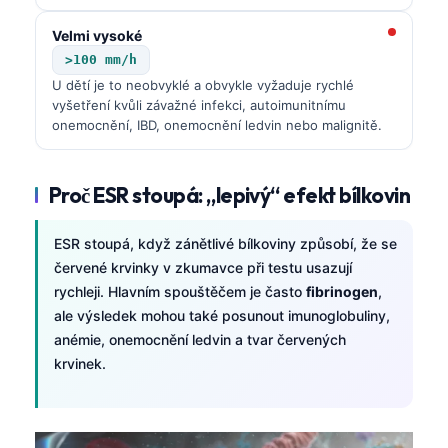
Velmi vysoké
>100 mm/h
U dětí je to neobvyklé a obvykle vyžaduje rychlé
vyšetření kvůli závažné infekci, autoimunitnímu
onemocnění, IBD, onemocnění ledvin nebo malignitě.
Proč ESR stoupá: „lepivý“ efekt bílkovin
ESR stoupá, když zánětlivé bílkoviny způsobí, že se
červené krvinky v zkumavce při testu usazují
rychleji. Hlavním spouštěčem je často
fibrinogen
,
ale výsledek mohou také posunout imunoglobuliny,
anémie, onemocnění ledvin a tvar červených
krvinek.