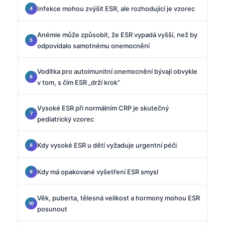
Infekce mohou zvýšit ESR, ale rozhodující je vzorec
Anémie může způsobit, že ESR vypadá vyšší, než by
odpovídalo samotnému onemocnění
Vodítka pro autoimunitní onemocnění bývají obvykle
v tom, s čím ESR „drží krok“
Vysoké ESR při normálním CRP je skutečný
pediatrický vzorec
Kdy vysoké ESR u dětí vyžaduje urgentní péči
Kdy má opakované vyšetření ESR smysl
Věk, puberta, tělesná velikost a hormony mohou ESR
posunout