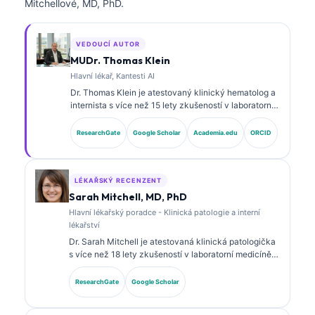
Mitchellové, MD, PhD.
VEDOUCÍ AUTOR
MUDr. Thomas Klein
Hlavní lékař, Kantesti AI
Dr. Thomas Klein je atestovaný klinický hematolog a
internista s více než 15 lety zkušeností v laboratorní
medicíně a analýze klinických dat s asistencí umělé
inteligence. Jako hlavní lékařský ředitel (Chief
ResearchGate
Google Scholar
Academia.edu
ORCID
Medical Officer) ve společnosti Kantesti AI zajišťuje
klinický dohled nad lékařskou přesností
proprietárního neuronového systému. Dr. Klein
rozsáhle publikoval k interpretaci biomarkerů a
LÉKAŘSKÝ RECENZENT
laboratorní diagnostice v oblasti laboratorní medicíny.
Sarah Mitchell, MD, PhD
Hlavní lékařský poradce - Klinická patologie a interní
lékařství
Dr. Sarah Mitchell je atestovaná klinická patologička
s více než 18 lety zkušeností v laboratorní medicíně a
diagnostické analýze. Má specializované certifikace
v klinické chemii a rozsáhle publikovala o
ResearchGate
Google Scholar
panelových biomarkerech a laboratorní analýze v
klinické praxi.