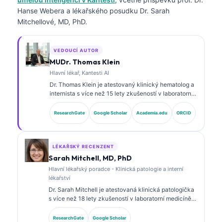
Hanse Webera a lékařského posudku Dr. Sarah
Mitchellové, MD, PhD.
VEDOUCÍ AUTOR
MUDr. Thomas Klein
Hlavní lékař, Kantesti AI
Dr. Thomas Klein je atestovaný klinický hematolog a
internista s více než 15 lety zkušeností v laboratorní
medicíně a analýze klinických dat s asistencí umělé
inteligence. Jako hlavní lékařský ředitel (Chief
ResearchGate
Google Scholar
Academia.edu
ORCID
Medical Officer) ve společnosti Kantesti AI zajišťuje
klinický dohled nad lékařskou přesností
proprietárního neuronového systému. Dr. Klein
rozsáhle publikoval k interpretaci biomarkerů a
LÉKAŘSKÝ RECENZENT
laboratorní diagnostice v oblasti laboratorní medicíny.
Sarah Mitchell, MD, PhD
Hlavní lékařský poradce - Klinická patologie a interní
lékařství
Dr. Sarah Mitchell je atestovaná klinická patologička
s více než 18 lety zkušeností v laboratorní medicíně a
diagnostické analýze. Má specializované certifikace
v klinické chemii a rozsáhle publikovala o
ResearchGate
Google Scholar