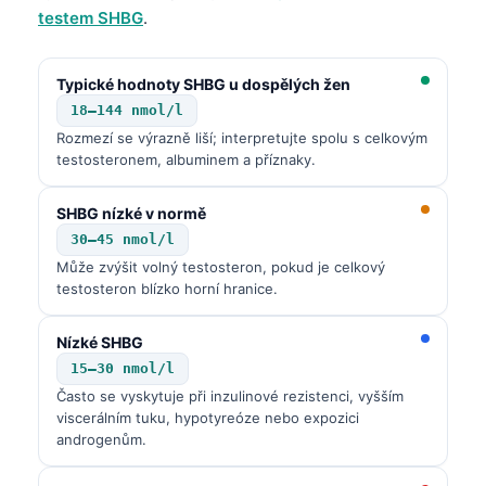
testem SHBG
.
Typické hodnoty SHBG u dospělých žen
18–144 nmol/l
Rozmezí se výrazně liší; interpretujte spolu s celkovým
testosteronem, albuminem a příznaky.
SHBG nízké v normě
30–45 nmol/l
Může zvýšit volný testosteron, pokud je celkový
testosteron blízko horní hranice.
Nízké SHBG
15–30 nmol/l
Často se vyskytuje při inzulinové rezistenci, vyšším
viscerálním tuku, hypotyreóze nebo expozici
androgenům.