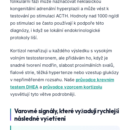
folikulární fázi může naznačovat neklasickou
Català
kongenitální adrenální hyperplazii a může vést k
O‘zbekcha
testování po stimulaci ACTH. Hodnoty nad 1000 ng/dl
po stimulaci se často používají k podpoře této
Українська
diagnózy, i když se lokální endokrinologické
አማርኛ
protokoly liší.
Kiswahili
Kortizol nenařizuji u každého výsledku s vysokým
ភាសាខ្មែរ
volným testosteronem, ale přidávám ho, když je
ဗမာစာ
snadné tvorení modřin, slabost proximálních svalů,
ไทย
fialové strie, těžká hypertenze nebo vzestup glukózy
v nepřiměřeném rozsahu. Naše
průvodce krevním
Tagalog
testem DHEA
a
průvodce vzorcem kortizolu
Tiếng Việt
vysvětlují tyto větve podrobněji.
Bahasa Melayu
Varovné signály, které vyžadují rychlejší
മലയാളം
následné vyšetření
ಕನ್ನಡ
ગુજરાતી