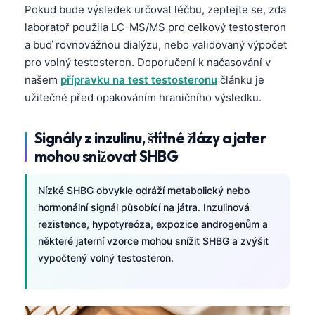
Pokud bude výsledek určovat léčbu, zeptejte se, zda
laboratoř použila LC-MS/MS pro celkový testosteron
a buď rovnovážnou dialýzu, nebo validovaný výpočet
pro volný testosteron. Doporučení k načasování v
našem
přípravku na test testosteronu
článku je
užitečné před opakováním hraničního výsledku.
Signály z inzulinu, štítné žlázy a jater
mohou snižovat SHBG
Nízké SHBG obvykle odráží metabolický nebo
hormonální signál působící na játra. Inzulinová
rezistence, hypotyreóza, expozice androgenům a
některé jaterní vzorce mohou snížit SHBG a zvýšit
vypočtený volný testosteron.