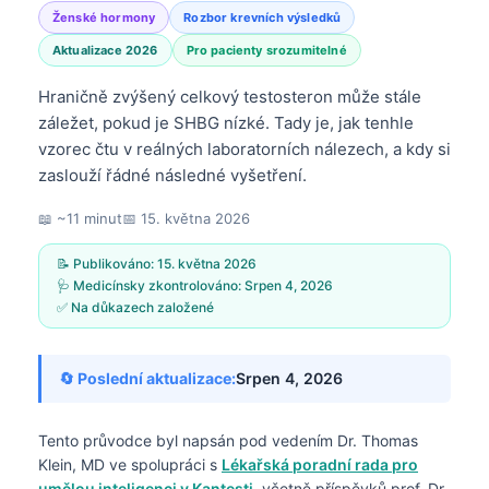
Ženské hormony
Rozbor krevních výsledků
Aktualizace 2026
Pro pacienty srozumitelné
Hraničně zvýšený celkový testosteron může stále
záležet, pokud je SHBG nízké. Tady je, jak tenhle
vzorec čtu v reálných laboratorních nálezech, a kdy si
zaslouží řádné následné vyšetření.
📖 ~11 minut
📅
15. května 2026
📝 Publikováno:
15. května 2026
🩺 Medicínsky zkontrolováno:
Srpen 4, 2026
✅ Na důkazech založené
🔄 Poslední aktualizace:
Srpen 4, 2026
Tento průvodce byl napsán pod vedením
Dr. Thomas
Klein, MD
ve spolupráci s
Lékařská poradní rada pro
umělou inteligenci v Kantesti
, včetně příspěvků prof. Dr.