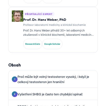
panelových biomarkerech a laboratorní analýze v
klinické praxi.
PŘISPÍVAJÍCÍ EXPERT
Prof. Dr. Hans Weber, PhD
Profesor laboratorní medicíny a klinické biochemie
Prof. Dr. Hans Weber přináší 30+ let odborných
zkušeností v klinické biochemii, laboratorní medicíně
a výzkumu biomarkerů. Bývalý prezident Německé
společnosti pro klinickou chemii, specializuje se na
ResearchGate
Google Scholar
analýzu diagnostických panelů, standardizaci
biomarkerů a laboratorní medicínu s podporou AI.
Obsah
Proč může být volný testosteron vysoký, i když je
celkový testosteron jen hraniční
Vyšetření SHBG je často ten chybějící spínač