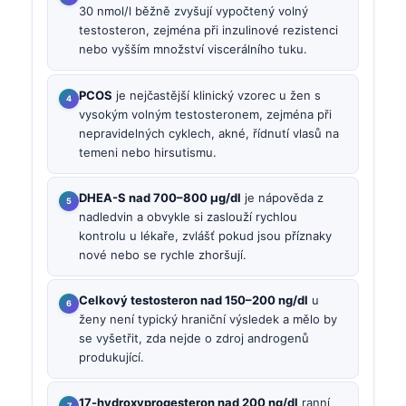
30 nmol/l běžně zvyšují vypočtený volný
testosteron, zejména při inzulinové rezistenci
nebo vyšším množství viscerálního tuku.
PCOS
je nejčastější klinický vzorec u žen s
vysokým volným testosteronem, zejména při
nepravidelných cyklech, akné, řídnutí vlasů na
temeni nebo hirsutismu.
DHEA-S nad 700–800 µg/dl
je nápověda z
nadledvin a obvykle si zaslouží rychlou
kontrolu u lékaře, zvlášť pokud jsou příznaky
nové nebo se rychle zhoršují.
Celkový testosteron nad 150–200 ng/dl
u
ženy není typický hraniční výsledek a mělo by
se vyšetřit, zda nejde o zdroj androgenů
produkující.
17-hydroxyprogesteron nad 200 ng/dl
ranní