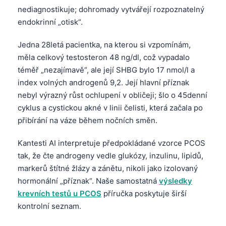
nediagnostikuje; dohromady vytvářejí rozpoznatelný
endokrinní „otisk“.
Jedna 28letá pacientka, na kterou si vzpomínám,
měla celkový testosteron 48 ng/dl, což vypadalo
téměř „nezajímavě“, ale její SHBG bylo 17 nmol/l a
index volných androgenů 9,2. Její hlavní příznak
nebyl výrazný růst ochlupení v obličeji; šlo o 45denní
cyklus a cystickou akné v linii čelisti, která začala po
přibírání na váze během nočních směn.
Kantesti AI interpretuje předpokládané vzorce PCOS
tak, že čte androgeny vedle glukózy, inzulinu, lipidů,
markerů štítné žlázy a zánětu, nikoli jako izolovaný
hormonální „příznak“. Naše samostatná
výsledky
krevních testů u PCOS
příručka poskytuje širší
kontrolní seznam.