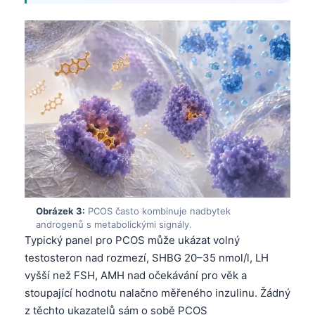
Obrázek 3:
PCOS často kombinuje nadbytek
androgenů s metabolickými signály.
Typický panel pro PCOS může ukázat volný
testosteron nad rozmezí, SHBG 20–35 nmol/l, LH
vyšší než FSH, AMH nad očekávání pro věk a
stoupající hodnotu nalačno měřeného inzulinu. Žádný
z těchto ukazatelů sám o sobě PCOS