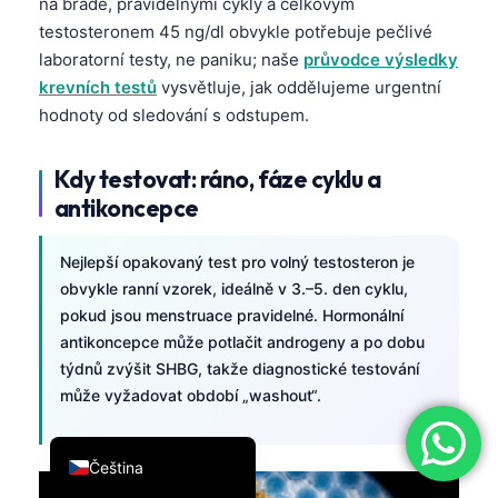
na bradě, pravidelnými cykly a celkovým
简体中文
testosteronem 45 ng/dl obvykle potřebuje pečlivé
laboratorní testy, ne paniku; naše
průvodce výsledky
Română
krevních testů
vysvětluje, jak oddělujeme urgentní
Türkçe
hodnoty od sledování s odstupem.
Ελληνικά
Português
Kdy testovat: ráno, fáze cyklu a
antikoncepce
Español
Italiano
Nejlepší opakovaný test pro volný testosteron je
עִבְרִית
obvykle ranní vzorek, ideálně v 3.–5. den cyklu,
pokud jsou menstruace pravidelné. Hormonální
Français
antikoncepce může potlačit androgeny a po dobu
العربية
týdnů zvýšit SHBG, takže diagnostické testování
Deutsch
může vyžadovat období „washout“.
English
Čeština