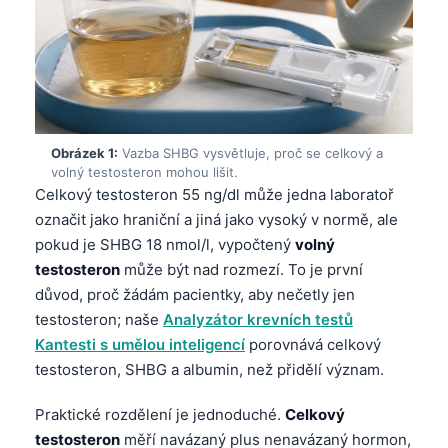
Obrázek 1:
Vazba SHBG vysvětluje, proč se celkový a
volný testosteron mohou lišit.
Celkový testosteron 55 ng/dl může jedna laboratoř
označit jako hraniční a jiná jako vysoký v normě, ale
pokud je SHBG 18 nmol/l, vypočtený
volný
testosteron
může být nad rozmezí. To je první
důvod, proč žádám pacientky, aby nečetly jen
testosteron; naše
Analyzátor krevních testů
Kantesti s umělou inteligencí
porovnává celkový
testosteron, SHBG a albumin, než přidělí význam.
Praktické rozdělení je jednoduché.
Celkový
testosteron
měří navázaný plus nenavázaný hormon,