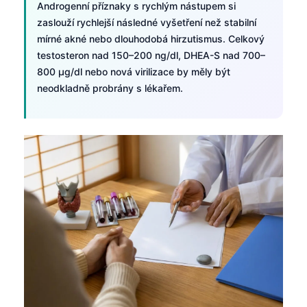
Androgenní příznaky s rychlým nástupem si
தமிழ்
zaslouží rychlejší následné vyšetření než stabilní
mírné akné nebo dlouhodobá hirzutismus. Celkový
తెలుగు
testosteron nad 150–200 ng/dl, DHEA-S nad 700–
मराठी
800 µg/dl nebo nová virilizace by měly být
اردو
neodkladně probrány s lékařem.
বাংলা
Shqip
Magyar
Slovenščina
한국어
Polski
Lietuvių kalba
Русский
ქართული