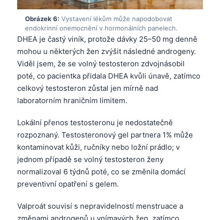
Obrázek 6:
Vystavení lékům může napodobovat
endokrinní onemocnění v hormonálních panelech.
DHEA je častý viník, protože dávky 25–50 mg denně
mohou u některých žen zvýšit následné androgeny.
Viděl jsem, že se volný testosteron zdvojnásobil
poté, co pacientka přidala DHEA kvůli únavě, zatímco
celkový testosteron zůstal jen mírně nad
laboratorním hraničním limitem.
Lokální přenos testosteronu je nedostatečně
rozpoznaný. Testosteronový gel partnera 1% může
kontaminovat kůži, ručníky nebo ložní prádlo; v
jednom případě se volný testosteron ženy
normalizoval 6 týdnů poté, co se změnila domácí
preventivní opatření s gelem.
Norsk bokmål
Valproát souvisí s nepravidelností menstruace a
Ślōnskŏ gŏdka
změnami androgenů u vnímavých žen, zatímco