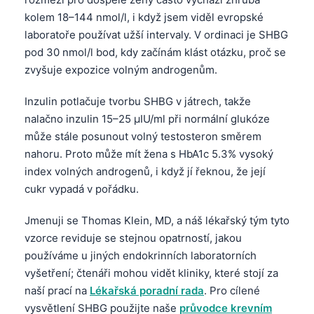
kolem 18–144 nmol/l, i když jsem viděl evropské
laboratoře používat užší intervaly. V ordinaci je SHBG
pod 30 nmol/l bod, kdy začínám klást otázku, proč se
zvyšuje expozice volným androgenům.
Inzulin potlačuje tvorbu SHBG v játrech, takže
nalačno inzulin 15–25 µIU/ml při normální glukóze
může stále posunout volný testosteron směrem
nahoru. Proto může mít žena s HbA1c 5.3% vysoký
index volných androgenů, i když jí řeknou, že její
cukr vypadá v pořádku.
Jmenuji se Thomas Klein, MD, a náš lékařský tým tyto
vzorce reviduje se stejnou opatrností, jakou
používáme u jiných endokrinních laboratorních
vyšetření; čtenáři mohou vidět kliniky, které stojí za
naší prací na
Lékařská poradní rada
. Pro cílené
vysvětlení SHBG použijte naše
průvodce krevním