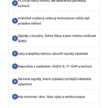
PCOS je častý vzorec, ale laboratoře potřebují
kontext
Hraničně zvýšený celkový testosteron může být
problém měření
Signály z inzulinu, štítné žlázy a jater mohou snižovat
SHBG
Léky a doplňky mohou vytvořit vysoký výsledek
Nápovědy z nadledvin: DHEA-S, 17-OHP a kortizol
Varovné signály, které vyžadují rychlejší následné
vyšetření
Kdy testovat: ráno, fáze cyklu a antikoncepce