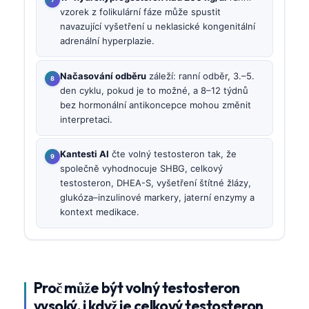
vzorek z folikulární fáze může spustit
navazující vyšetření u neklasické kongenitální
adrenální hyperplazie.
Načasování odběru
záleží: ranní odběr, 3.–5.
den cyklu, pokud je to možné, a 8–12 týdnů
bez hormonální antikoncepce mohou změnit
interpretaci.
Kantesti AI
čte volný testosteron tak, že
společně vyhodnocuje SHBG, celkový
testosteron, DHEA-S, vyšetření štítné žlázy,
glukóza–inzulinové markery, jaterní enzymy a
kontext medikace.
Proč může být volný testosteron
vysoký, i když je celkový testosteron