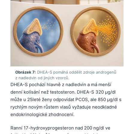
Gàidhlig
Euskara
Македонски јазик
Latviešu valoda
Galego
অসমীয়া
සිංහල
سنڌي
Obrázek 7:
DHEA-S pomáhá oddělit zdroje androgenů
z nadledvin od jiných vzorců.
پښتو
DHEA-S pochází hlavně z nadledvin a má menší
denní kolísání než testosteron. DHEA-S 320 µg/dl
Slovenčina
může u 25leté ženy odpovídat PCOS, ale 850 µg/dl s
rychlým novým růstem vlasů vyžaduje neodkladné
Hrvatski
endokrinologické zhodnocení.
Suomi
Ranní 17-hydroxyprogesteron nad 200 ng/dl ve
Қазақ тілі