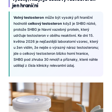
jen hraniční
Volný testosteron
může být vysoký při hraniční
hodnotě
celkový testosteron
když je SHBG nízké,
protože SHBG je hlavní vazebný protein, který
udržuje testosteron v oběhu neaktivní. Ke dni 15.
května 2026 je nejčastější laboratorní vzorec, který
u žen vidím, že nejde o výrazný náraz testosteronu;
jde o celkový testosteron blízko horní hranice,
SHBG pod zhruba 30 nmol/l a příznaky, které náhle
udělají z čísla klinicky relevantní údaj.