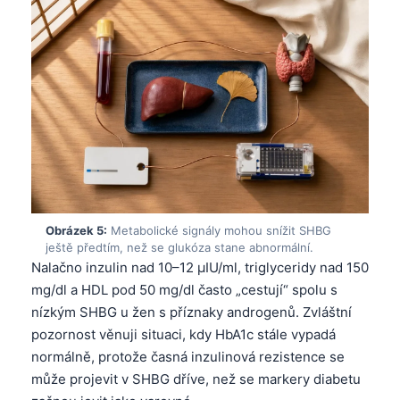
Obrázek 5:
Metabolické signály mohou snížit SHBG
ještě předtím, než se glukóza stane abnormální.
Nalačno inzulin nad 10–12 µIU/ml, triglyceridy nad 150
mg/dl a HDL pod 50 mg/dl často „cestují“ spolu s
nízkým SHBG u žen s příznaky androgenů. Zvláštní
pozornost věnuji situaci, kdy HbA1c stále vypadá
normálně, protože časná inzulinová rezistence se
může projevit v SHBG dříve, než se markery diabetu