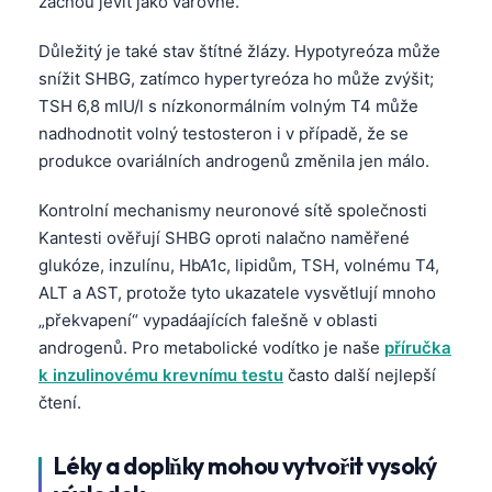
začnou jevit jako varovné.
Důležitý je také stav štítné žlázy. Hypotyreóza může
snížit SHBG, zatímco hypertyreóza ho může zvýšit;
TSH 6,8 mIU/l s nízkonormálním volným T4 může
nadhodnotit volný testosteron i v případě, že se
produkce ovariálních androgenů změnila jen málo.
Kontrolní mechanismy neuronové sítě společnosti
Kantesti ověřují SHBG oproti nalačno naměřené
glukóze, inzulínu, HbA1c, lipidům, TSH, volnému T4,
ALT a AST, protože tyto ukazatele vysvětlují mnoho
„překvapení“ vypadáajících falešně v oblasti
androgenů. Pro metabolické vodítko je naše
příručka
k inzulinovému krevnímu testu
často další nejlepší
čtení.
Léky a doplňky mohou vytvořit vysoký