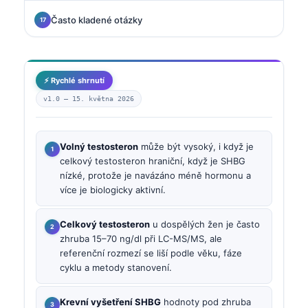
Často kladené otázky
⚡ Rychlé shrnutí
v1.0 —
15. května 2026
Volný testosteron
může být vysoký, i když je
celkový testosteron hraniční, když je SHBG
nízké, protože je navázáno méně hormonu a
více je biologicky aktivní.
Celkový testosteron
u dospělých žen je často
zhruba 15–70 ng/dl při LC-MS/MS, ale
referenční rozmezí se liší podle věku, fáze
cyklu a metody stanovení.
Krevní vyšetření SHBG
hodnoty pod zhruba