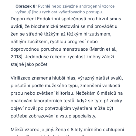
日本語
Obrázek 8:
Rychlé nebo závažné androgenní vzorce
vyžadují jinou rychlost vyšetřovacího postupu.
Eesti
Doporučení Endokrinní společnosti pro hirzutismus
Azərbaycan dili
uvádí, že biochemické testování se má provádět u
Bosanski
žen se středně těžkým až těžkým hirzutismem,
náhlým začátkem, rychlou progresí nebo
Svenska
doprovodnou poruchou menstruace (Martin et al.,
Српски језик
2018). Jednoduše řečeno: rychlost změny záleží
Íslenska
stejně jako počet.
Հայերեն
Virilizace znamená hlubší hlas, výrazný nárůst svalů,
Bahasa Indonesia
plešatění podle mužského typu, zmenšení velikosti
prsou nebo zvětšení klitorisu. Nečekám 6 měsíců na
हिन्दी
opakování laboratorních testů, když se tyto příznaky
Nederlands
objeví nově; po potvrzujícím vyšetření může být
Dansk
potřeba zobrazování a vstup specialisty.
Български
Měkčí vzorec je jiný. Žena s 8 lety mírného ochlupení
فارسی