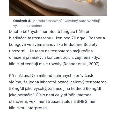
Obrázek 4:
Metoda stanovení i vazebný stav ovlivňují
výslednou hodnotu.
Mnoho běžných imunotestů funguje hůře při
hladinách testosteronu u žen pod 70 ng/dl. Rosner a
kolegové ve svém stanovisku Endocrine Society
upozornili, že testy na testosteron mají reálná
omezení při nízkých koncentracích, zejména když
klinici přeceňují malé rozdíly (Rosner et al., 2007).
Při naší analýze milionů nahraných zpráv často
vidíme, že jedna laboratoř označí celkový testosteron
58 ng/dl jako vysoký, zatímco jiná hodnotí 60 ng/dl
jako normální. Číslo není celý příběh; metoda
stanovení, věk, menstruační status a SHBG mění
klinickou interpretaci.