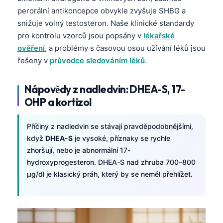
Frysk
perorální antikoncepce obvykle zvyšuje SHBG a
snižuje volný testosteron. Naše klinické standardy
Esperanto
pro kontrolu vzorců jsou popsány v
lékařské
Беларуская мова
ověření
, a problémy s časovou osou užívání léků jsou
Татар теле
řešeny v
průvodce sledováním léků
.
Кыргызча
Nápovědy z nadledvin: DHEA-S, 17-
ئۇيغۇرچە
OHP a kortizol
Cebuano
Basa Jawa
Příčiny z nadledvin se stávají pravděpodobnějšími,
když
DHEA-S
je vysoké, příznaky se rychle
ພາສາລາວ
zhoršují, nebo je abnormální 17-
Монгол
hydroxyprogesteron. DHEA-S nad zhruba 700–800
µg/dl je klasický práh, který by se neměl přehlížet.
Afrikaans
العربية المغربية
Occitan