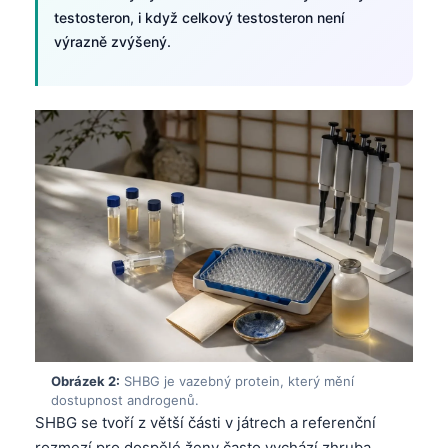
testosteron, i když celkový testosteron není
výrazně zvýšený.
Obrázek 2:
SHBG je vazebný protein, který mění
dostupnost androgenů.
SHBG se tvoří z větší části v játrech a referenční
rozmezí pro dospělé ženy často vychází zhruba