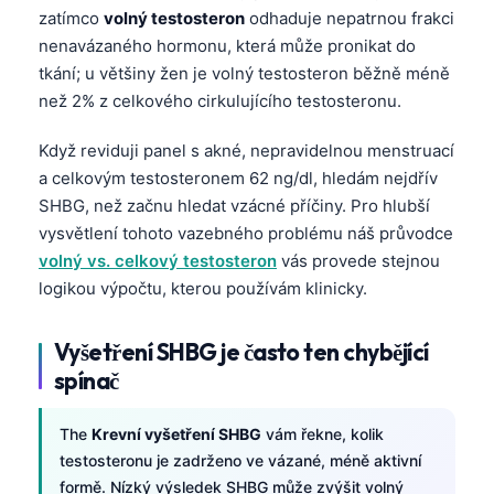
zatímco
volný testosteron
odhaduje nepatrnou frakci
nenavázaného hormonu, která může pronikat do
tkání; u většiny žen je volný testosteron běžně méně
než 2% z celkového cirkulujícího testosteronu.
Když reviduji panel s akné, nepravidelnou menstruací
a celkovým testosteronem 62 ng/dl, hledám nejdřív
SHBG, než začnu hledat vzácné příčiny. Pro hlubší
vysvětlení tohoto vazebného problému náš průvodce
volný vs. celkový testosteron
vás provede stejnou
logikou výpočtu, kterou používám klinicky.
Vyšetření SHBG je často ten chybějící
spínač
The
Krevní vyšetření SHBG
vám řekne, kolik
testosteronu je zadrženo ve vázané, méně aktivní
formě. Nízký výsledek SHBG může zvýšit volný