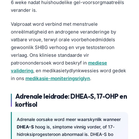
6 weke nadat huishoudelike gel-voorsorgmaatreëls
Frysk
verander is.
Esperanto
Valproaat word verbind met menstruele
Беларуская мова
onreëlmatigheid en androgene veranderinge by
Татар теле
vatbare vroue, terwyl orale voorbehoedmiddels
gewoonlik SHBG verhoog en vrye testosteroon
Кыргызча
verlaag. Ons kliniese standaarde vir
ئۇيغۇرچە
patroonondersoek word beskryf in
mediese
Cebuano
validering
, en medikasietydlynkwessies word gedek
Basa Jawa
in ons
medikasie-moniteringsriglyn
.
ພາສາລາວ
Adrenale leidrade: DHEA-S, 17-OHP en
Монгол
kortisol
العربية المغربية
Occitan
Adrenale oorsake word meer waarskynlik wanneer
DHEA-S
hoog is, simptome vinnig vorder, of 17-
Gàidhlig
hidroksiprogesteroon abnormaal is. DHEA-S bo