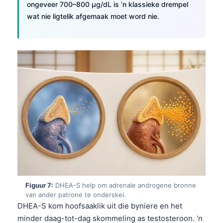
Euskara
ongeveer 700–800 µg/dL is ’n klassieke drempel
wat nie ligtelik afgemaak moet word nie.
Македонски јазик
Latviešu valoda
Galego
অসমীয়া
සිංහල
سنڌي
پښتو
Slovenčina
Hrvatski
Suomi
Figuur 7:
DHEA-S help om adrenale androgene bronne
van ander patrone te onderskei.
Қазақ тілі
DHEA-S kom hoofsaaklik uit die byniere en het
Català
minder daag-tot-dag skommeling as testosteroon. ’n