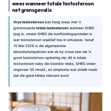
wees wanneer totale testosteroon
net grensgeval is
Vrye testosteroon
kan hoog wees met ’n
grenswaarde
totale testosteroon
wanneer SHBG
laag is, omdat SHBG die hoofbindingsproteïen is
wat testosteroon onaktief hou in sirkulasie. Vanaf
15 Mei 2026 is die algemeenste
laboratoriumpatroon wat ek by vroue sien nie ’n
groot testosteroon-oplewing nie; dit is totale
testosteroon naby die boonste reeks, SHBG onder
ongeveer 30 nmol/L, en simptome wat skielik maak
dat die getal klinies relevant word.