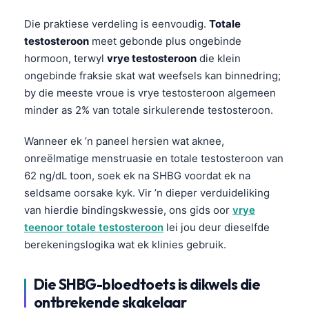
Die praktiese verdeling is eenvoudig.
Totale
testosteroon
meet gebonde plus ongebinde
hormoon, terwyl
vrye testosteroon
die klein
ongebinde fraksie skat wat weefsels kan binnedring;
by die meeste vroue is vrye testosteroon algemeen
minder as 2% van totale sirkulerende testosteroon.
Wanneer ek ’n paneel hersien wat aknee,
onreëlmatige menstruasie en totale testosteroon van
62 ng/dL toon, soek ek na SHBG voordat ek na
seldsame oorsake kyk. Vir ’n dieper verduideliking
van hierdie bindingskwessie, ons gids oor
vrye
teenoor totale testosteroon
lei jou deur dieselfde
berekeningslogika wat ek klinies gebruik.
Die SHBG-bloedtoets is dikwels die
ontbrekende skakelaar