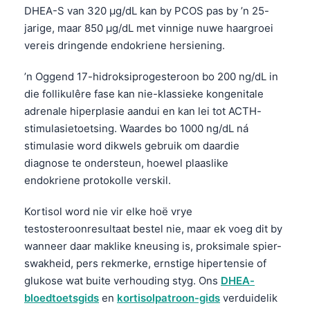
DHEA-S van 320 µg/dL kan by PCOS pas by ’n 25-
O‘zbekcha
jarige, maar 850 µg/dL met vinnige nuwe haargroei
Українська
vereis dringende endokriene hersiening.
አማርኛ
’n Oggend 17-hidroksiprogesteroon bo 200 ng/dL in
Kiswahili
die follikulêre fase kan nie-klassieke kongenitale
ភាសាខ្មែរ
adrenale hiperplasie aandui en kan lei tot ACTH-
ဗမာစာ
stimulasietoetsing. Waardes bo 1000 ng/dL ná
stimulasie word dikwels gebruik om daardie
ไทย
diagnose te ondersteun, hoewel plaaslike
Tagalog
endokriene protokolle verskil.
Tiếng Việt
Kortisol word nie vir elke hoë vrye
Bahasa Melayu
testosteroonresultaat bestel nie, maar ek voeg dit by
മലയാളം
wanneer daar maklike kneusing is, proksimale spier-
ಕನ್ನಡ
swakheid, pers rekmerke, ernstige hipertensie of
glukose wat buite verhouding styg. Ons
DHEA-
ગુજરાતી
bloedtoetsgids
en
kortisolpatroon-gids
verduidelik
தமிழ்