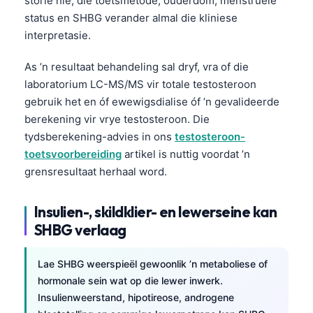
storie nie; die toetsmetode, ouderdom, menstruele
status en SHBG verander almal die kliniese
interpretasie.
As ’n resultaat behandeling sal dryf, vra of die
laboratorium LC-MS/MS vir totale testosteroon
gebruik het en óf ewewigsdialise óf ’n gevalideerde
berekening vir vrye testosteroon. Die
tydsberekening-advies in ons
testosteroon-
toetsvoorbereiding
artikel is nuttig voordat ’n
grensresultaat herhaal word.
Insulien-, skildklier- en lewerseine kan
SHBG verlaag
Lae SHBG weerspieël gewoonlik ’n metaboliese of
hormonale sein wat op die lewer inwerk.
Insulienweerstand, hipotireose, androgene