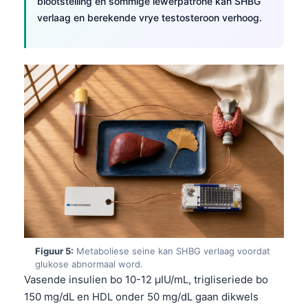
blootstelling en sommige lewerpatrone kan SHBG
verlaag en berekende vrye testosteroon verhoog.
Figuur 5:
Metaboliese seine kan SHBG verlaag voordat
glukose abnormaal word.
Vasende insulien bo 10-12 µIU/mL, trigliseriede bo
150 mg/dL en HDL onder 50 mg/dL gaan dikwels