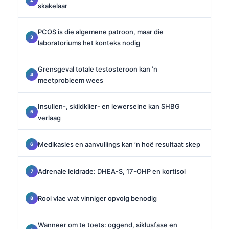
skakelaar
PCOS is die algemene patroon, maar die
laboratoriums het konteks nodig
Grensgeval totale testosteroon kan ’n
meetprobleem wees
Insulien-, skildklier- en lewerseine kan SHBG
verlaag
Medikasies en aanvullings kan ’n hoë resultaat skep
Adrenale leidrade: DHEA-S, 17-OHP en kortisol
Rooi vlae wat vinniger opvolg benodig
Wanneer om te toets: oggend, siklusfase en