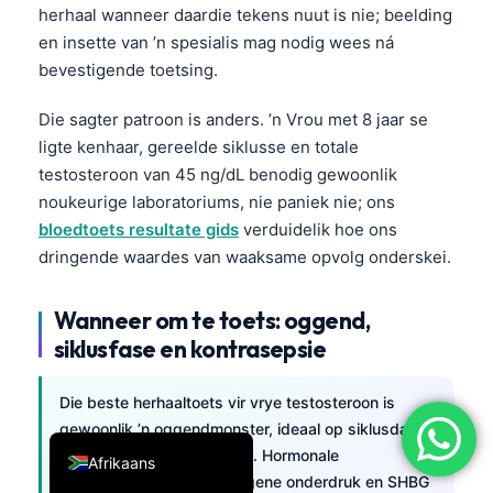
herhaal wanneer daardie tekens nuut is nie; beelding
简体中文
en insette van ’n spesialis mag nodig wees ná
Română
bevestigende toetsing.
Türkçe
Die sagter patroon is anders. ’n Vrou met 8 jaar se
Ελληνικά
ligte kenhaar, gereelde siklusse en totale
Português
testosteroon van 45 ng/dL benodig gewoonlik
noukeurige laboratoriums, nie paniek nie; ons
Español
bloedtoets resultate gids
verduidelik hoe ons
Italiano
dringende waardes van waaksame opvolg onderskei.
עִבְרִית
Wanneer om te toets: oggend,
Français
siklusfase en kontrasepsie
العربية
Deutsch
Die beste herhaaltoets vir vrye testosteroon is
English
gewoonlik ’n oggendmonster, ideaal op siklusdag
3–5 as periodes gereeld is. Hormonale
Afrikaans
voorbehoeding kan androgene onderdruk en SHBG