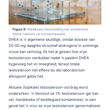
Figuur 6:
Medikasie-blootstelling kan endokriene
siekte naboots op hormoonpanele.
DHEA is ’n algemene skuldige, omdat dosisse van
25–50 mg daagliks stroomaf androgene in sommige
vroue kan verhoog. Ek het al gesien hoe vrye
testosteroon verdubbel nadat ’n pasiënt DHEA
bygevoeg het vir moegheid, terwyl totale
testosteroon net effens bo die laboratorium-
afsnypunt gebly het.
Aktuele (topikale) testosteroon-oordrag word
ondererken. ’n Vennoot se 1%-testosteroon-gel kan
Norsk bokmål
vel, handdoeke of beddegoed kontamineer; in een
geval het ’n vrou se vrye testosteroon genormaliseer
Ślōnskŏ gŏdka