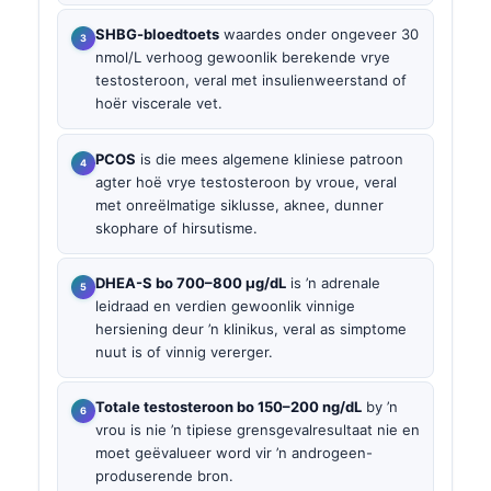
SHBG-bloedtoets
waardes onder ongeveer 30
nmol/L verhoog gewoonlik berekende vrye
testosteroon, veral met insulienweerstand of
hoër viscerale vet.
PCOS
is die mees algemene kliniese patroon
agter hoë vrye testosteroon by vroue, veral
met onreëlmatige siklusse, aknee, dunner
skophare of hirsutisme.
DHEA-S bo 700–800 µg/dL
is ’n adrenale
leidraad en verdien gewoonlik vinnige
hersiening deur ’n klinikus, veral as simptome
nuut is of vinnig vererger.
Totale testosteroon bo 150–200 ng/dL
by ’n
vrou is nie ’n tipiese grensgevalresultaat nie en
moet geëvalueer word vir ’n androgeen-
produserende bron.