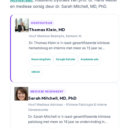
en mediese oorsig deur dr. Sarah Mitchell, MD, PhD.
HOOFOUTEUR
Thomas Klein, MD
Hoof Mediese Beampte, Kantesti AI
Dr. Thomas Klein is ’n raad-gesertifiseerde kliniese
hematoloog en internis met meer as 15 jaar se
ondervinding in laboratoriumgeneeskunde en KI-
ondersteunde kliniese analise. As Hoof Mediese
NavorsingGate
Google Scholar
Academia.edu
Beampte by Kantesti AI verskaf hy kliniese toesig oor
die mediese akkuraatheid van die eie neurale
ORCID
netwerk. Dr. Klein het uitgebreid gepubliseer oor
biomerkeraanpassing en laboratoriumdiagnostiek oor
laboratoriumgeneeskunde-onderwerpe.
MEDIESE RESENSENT
Sarah Mitchell, MD, PhD
Hoof Mediese Adviseur - Kliniese Patologie & Interne
Geneeskunde
Dr. Sarah Mitchell is ’n raad-gesertifiseerde kliniese
patoloog met meer as 18 jaar se ondervinding in
laboratoriumgeneeskunde en diagnostiese analise.