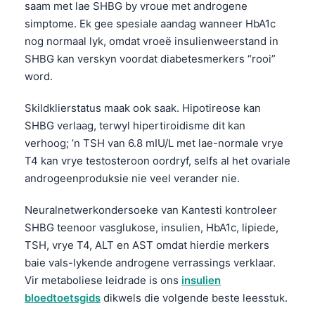
saam met lae SHBG by vroue met androgene
simptome. Ek gee spesiale aandag wanneer HbA1c
nog normaal lyk, omdat vroeë insulienweerstand in
SHBG kan verskyn voordat diabetesmerkers “rooi”
word.
Skildklierstatus maak ook saak. Hipotireose kan
SHBG verlaag, terwyl hipertiroidisme dit kan
verhoog; ’n TSH van 6.8 mIU/L met lae-normale vrye
T4 kan vrye testosteroon oordryf, selfs al het ovariale
androgeenproduksie nie veel verander nie.
Neuralnetwerkondersoeke van Kantesti kontroleer
SHBG teenoor vasglukose, insulien, HbA1c, lipiede,
TSH, vrye T4, ALT en AST omdat hierdie merkers
baie vals-lykende androgene verrassings verklaar.
Vir metaboliese leidrade is ons
insulien
bloedtoetsgids
dikwels die volgende beste leesstuk.