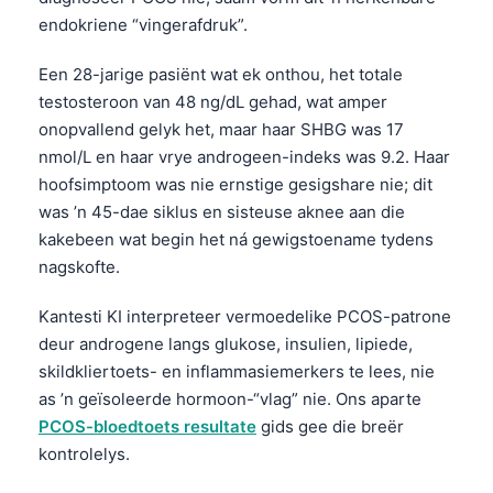
endokriene “vingerafdruk”.
Een 28-jarige pasiënt wat ek onthou, het totale
testosteroon van 48 ng/dL gehad, wat amper
onopvallend gelyk het, maar haar SHBG was 17
nmol/L en haar vrye androgeen-indeks was 9.2. Haar
hoofsimptoom was nie ernstige gesigshare nie; dit
was ’n 45-dae siklus en sisteuse aknee aan die
kakebeen wat begin het ná gewigstoename tydens
nagskofte.
Kantesti KI interpreteer vermoedelike PCOS-patrone
deur androgene langs glukose, insulien, lipiede,
skildkliertoets- en inflammasiemerkers te lees, nie
as ’n geïsoleerde hormoon-“vlag” nie. Ons aparte
PCOS-bloedtoets resultate
gids gee die breër
kontrolelys.