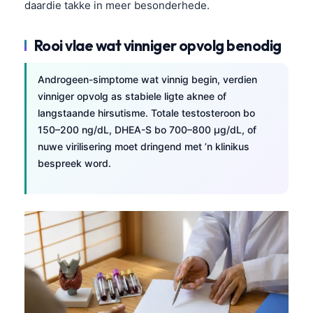
daardie takke in meer besonderhede.
తెలుగు
Rooi vlae wat vinniger opvolg benodig
मराठी
اردو
Androgeen-simptome wat vinnig begin, verdien
বাংলা
vinniger opvolg as stabiele ligte aknee of
Shqip
langstaande hirsutisme. Totale testosteroon bo
150–200 ng/dL, DHEA-S bo 700–800 µg/dL, of
Magyar
nuwe virilisering moet dringend met ’n klinikus
Slovenščina
bespreek word.
한국어
Polski
Lietuvių kalba
Русский
ქართული
Čeština