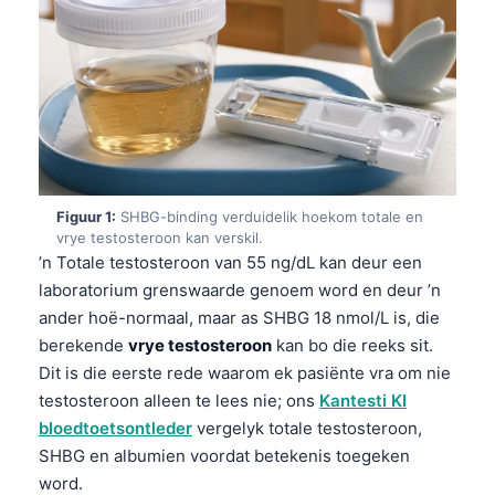
Figuur 1:
SHBG-binding verduidelik hoekom totale en
vrye testosteroon kan verskil.
’n Totale testosteroon van 55 ng/dL kan deur een
laboratorium grenswaarde genoem word en deur ’n
ander hoë-normaal, maar as SHBG 18 nmol/L is, die
berekende
vrye testosteroon
kan bo die reeks sit.
Dit is die eerste rede waarom ek pasiënte vra om nie
testosteroon alleen te lees nie; ons
Kantesti KI
bloedtoetsontleder
vergelyk totale testosteroon,
SHBG en albumien voordat betekenis toegeken
word.