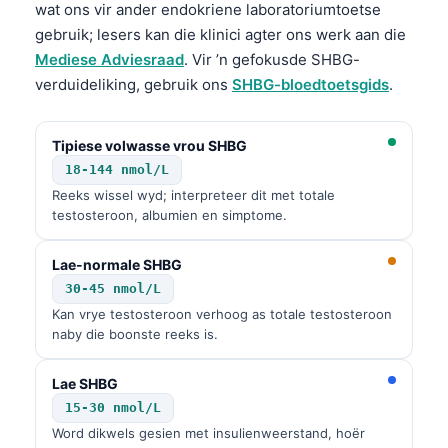
wat ons vir ander endokriene laboratoriumtoetse
gebruik; lesers kan die klinici agter ons werk aan die
Mediese Adviesraad
. Vir ’n gefokusde SHBG-
verduideliking, gebruik ons
SHBG-bloedtoetsgids
.
Tipiese volwasse vrou SHBG
18-144 nmol/L
Reeks wissel wyd; interpreteer dit met totale
testosteroon, albumien en simptome.
Lae-normale SHBG
30-45 nmol/L
Kan vrye testosteroon verhoog as totale testosteroon
naby die boonste reeks is.
Lae SHBG
15-30 nmol/L
Word dikwels gesien met insulienweerstand, hoër