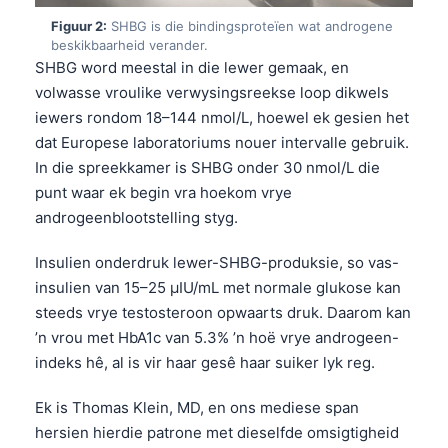
Figuur 2:
SHBG is die bindingsproteïen wat androgene
beskikbaarheid verander.
SHBG word meestal in die lewer gemaak, en
volwasse vroulike verwysingsreekse loop dikwels
iewers rondom 18–144 nmol/L, hoewel ek gesien het
dat Europese laboratoriums nouer intervalle gebruik.
In die spreekkamer is SHBG onder 30 nmol/L die
punt waar ek begin vra hoekom vrye
androgeenblootstelling styg.
Insulien onderdruk lewer-SHBG-produksie, so vas-
insulien van 15–25 µIU/mL met normale glukose kan
steeds vrye testosteroon opwaarts druk. Daarom kan
’n vrou met HbA1c van 5.3% ’n hoë vrye androgeen-
indeks hê, al is vir haar gesê haar suiker lyk reg.
Ek is Thomas Klein, MD, en ons mediese span
hersien hierdie patrone met dieselfde omsigtigheid