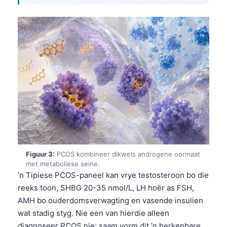
Figuur 3:
PCOS kombineer dikwels androgene oormaat
met metaboliese seine.
’n Tipiese PCOS-paneel kan vrye testosteroon bo die
reeks toon, SHBG 20-35 nmol/L, LH hoër as FSH,
AMH bo ouderdomsverwagting en vasende insulien
wat stadig styg. Nie een van hierdie alleen
diagnoseer PCOS nie; saam vorm dit ’n herkenbare