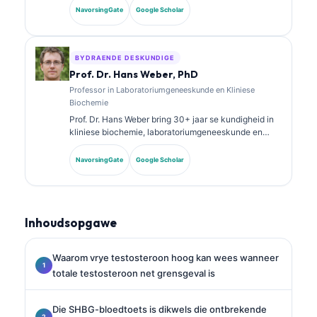
Sy het spesialissertifisering in kliniese chemie en het
NavorsingGate
Google Scholar
uitgebreid gepubliseer oor biomerkerpanele en
laboratoriumanalise in kliniese praktyk.
BYDRAENDE DESKUNDIGE
Prof. Dr. Hans Weber, PhD
Professor in Laboratoriumgeneeskunde en Kliniese
Biochemie
Prof. Dr. Hans Weber bring 30+ jaar se kundigheid in
kliniese biochemie, laboratoriumgeneeskunde en
biomarker-navorsing. Voormalige President van die
Duitse Vereniging vir Kliniese Chemie, spesialiseer hy
NavorsingGate
Google Scholar
in diagnostiese paneelanalise, biomarker-
standaardisering en KI-ondersteunde
laboratoriumgeneeskunde.
Inhoudsopgawe
Waarom vrye testosteroon hoog kan wees wanneer
totale testosteroon net grensgeval is
Die SHBG-bloedtoets is dikwels die ontbrekende