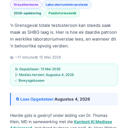
Vrouehormone
Laboratoriuminterpretasie
2026-opdatering
Pasiëntvriendelik
’n Grensgeval totale testosteroon kan steeds saak
maak as SHBG laag is. Hier is hoe ek daardie patroon
in werklike laboratoriumverslae lees, en wanneer dit
’n behoorlike opvolg verdien.
📖 ~11 minute
📅
15 Mei 2026
📝 Gepubliseer:
15 Mei 2026
🩺 Medies hersien:
Augustus 4, 2026
✅ Bewysgebaseer
🔄 Laas Opgedateer:
Augustus 4, 2026
Hierdie gids is geskryf onder leiding van
Dr. Thomas
Klein, MD
in samewerking met die
Kantesti KI Mediese
Adviesraad
, insluitend bydraes van prof. dr. Hans Weber