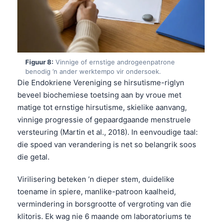
日本語
Eesti
Azərbaycan dili
Bosanski
Figuur 8:
Vinnige of ernstige androgeenpatrone
Svenska
benodig ’n ander werktempo vir ondersoek.
Die Endokriene Vereniging se hirsutisme-riglyn
Српски језик
beveel biochemiese toetsing aan by vroue met
Íslenska
matige tot ernstige hirsutisme, skielike aanvang,
vinnige progressie of gepaardgaande menstruele
Հայերեն
versteuring (Martin et al., 2018). In eenvoudige taal:
Bahasa Indonesia
die spoed van verandering is net so belangrik soos
हिन्दी
die getal.
Nederlands
Virilisering beteken ’n dieper stem, duidelike
Dansk
toename in spiere, manlike-patroon kaalheid,
Български
vermindering in borsgrootte of vergroting van die
klitoris. Ek wag nie 6 maande om laboratoriums te
فارسی