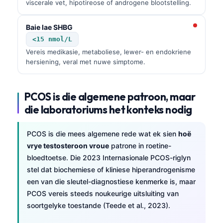
viscerale vet, hipotireose of androgene blootstelling.
Baie lae SHBG
<15 nmol/L
Vereis medikasie, metaboliese, lewer- en endokriene
hersiening, veral met nuwe simptome.
PCOS is die algemene patroon, maar
die laboratoriums het konteks nodig
PCOS is die mees algemene rede wat ek sien
hoë
vrye testosteroon vroue
patrone in roetine-
bloedtoetse. Die 2023 Internasionale PCOS-riglyn
stel dat biochemiese of kliniese hiperandrogenisme
een van die sleutel-diagnostiese kenmerke is, maar
PCOS vereis steeds noukeurige uitsluiting van
soortgelyke toestande (Teede et al., 2023).