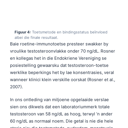
Figuur 4:
Toetsmetode en bindingsstatus beïnvloed
albei die finale resultaat.
Baie roetine-immunotoetse presteer swakker by
vroulike testosteroonvlakke onder 70 ng/dL. Rosner
en kollegas het in die Endokriene Vereniging se
posiestelling gewaarsku dat testosteroon-toetse
werklike beperkings het by lae konsentrasies, veral
wanneer klinici klein verskille oorskat (Rosner et al.,
2007).
In ons ontleding van miljoene opgelaaide verslae
sien ons dikwels dat een laboratoriummerk totale
testosteroon van 58 ng/dL as hoog, terwyl ’n ander
60 ng/dL as normaal noem. Die getal is nie die hele