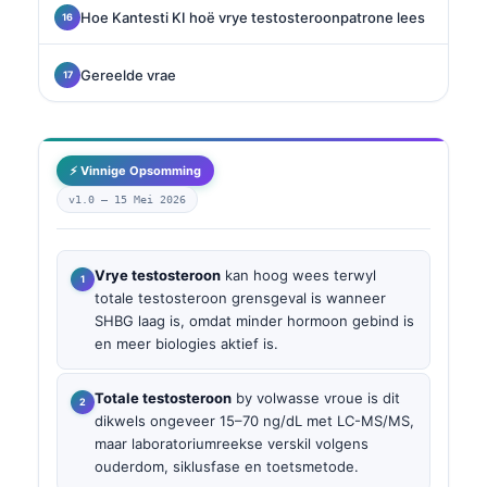
Hoe Kantesti KI hoë vrye testosteroonpatrone lees
Gereelde vrae
⚡ Vinnige Opsomming
v1.0 —
15 Mei 2026
Vrye testosteroon
kan hoog wees terwyl
totale testosteroon grensgeval is wanneer
SHBG laag is, omdat minder hormoon gebind is
en meer biologies aktief is.
Totale testosteroon
by volwasse vroue is dit
dikwels ongeveer 15–70 ng/dL met LC-MS/MS,
maar laboratoriumreekse verskil volgens
ouderdom, siklusfase en toetsmetode.