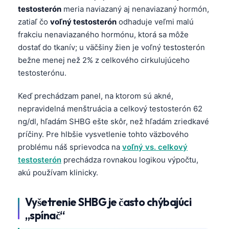
testosterón
meria naviazaný aj nenaviazaný hormón,
zatiaľ čo
voľný testosterón
odhaduje veľmi malú
frakciu nenaviazaného hormónu, ktorá sa môže
dostať do tkanív; u väčšiny žien je voľný testosterón
bežne menej než 2% z celkového cirkulujúceho
testosterónu.
Keď prechádzam panel, na ktorom sú akné,
nepravidelná menštruácia a celkový testosterón 62
ng/dl, hľadám SHBG ešte skôr, než hľadám zriedkavé
príčiny. Pre hlbšie vysvetlenie tohto väzbového
problému náš sprievodca na
voľný vs. celkový
testosterón
prechádza rovnakou logikou výpočtu,
akú používam klinicky.
Vyšetrenie SHBG je často chýbajúci
„spínač“