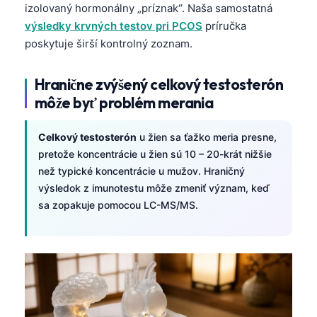
izolovaný hormonálny „príznak“. Naša samostatná
výsledky krvných testov pri PCOS
príručka
poskytuje širší kontrolný zoznam.
Hranične zvýšený celkový testosterón
môže byť problém merania
Celkový testosterón
u žien sa ťažko meria presne,
pretože koncentrácie u žien sú 10 – 20-krát nižšie
než typické koncentrácie u mužov. Hraničný
výsledok z imunotestu môže zmeniť význam, keď
sa zopakuje pomocou LC-MS/MS.