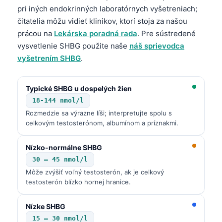
pri iných endokrinných laboratórnych vyšetreniach;
čitatelia môžu vidieť klinikov, ktorí stoja za našou
prácou na
Lekárska poradná rada
. Pre sústredené
vysvetlenie SHBG použite naše
náš sprievodca
vyšetrením SHBG
.
Typické SHBG u dospelých žien
18-144 nmol/l
Rozmedzie sa výrazne líši; interpretujte spolu s
celkovým testosterónom, albumínom a príznakmi.
Nízko-normálne SHBG
30 – 45 nmol/l
Môže zvýšiť voľný testosterón, ak je celkový
testosterón blízko hornej hranice.
Nízke SHBG
15 – 30 nmol/l