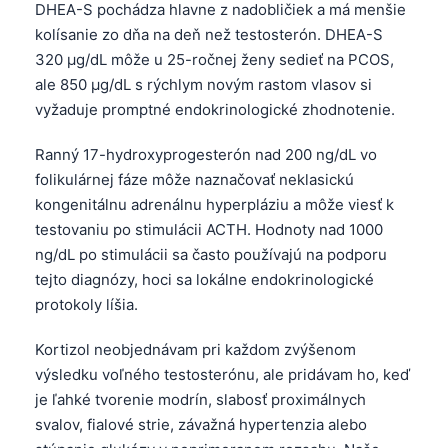
DHEA-S pochádza hlavne z nadobličiek a má menšie
O‘zbekcha
kolísanie zo dňa na deň než testosterón. DHEA-S
Українська
320 µg/dL môže u 25-ročnej ženy sedieť na PCOS,
አማርኛ
ale 850 µg/dL s rýchlym novým rastom vlasov si
vyžaduje promptné endokrinologické zhodnotenie.
Kiswahili
ភាសាខ្មែរ
Ranný 17-hydroxyprogesterón nad 200 ng/dL vo
folikulárnej fáze môže naznačovať neklasickú
ဗမာစာ
kongenitálnu adrenálnu hyperpláziu a môže viesť k
ไทย
testovaniu po stimulácii ACTH. Hodnoty nad 1000
Tagalog
ng/dL po stimulácii sa často používajú na podporu
tejto diagnózy, hoci sa lokálne endokrinologické
Tiếng Việt
protokoly líšia.
Bahasa Melayu
മലയാളം
Kortizol neobjednávam pri každom zvýšenom
výsledku voľného testosterónu, ale pridávam ho, keď
ಕನ್ನಡ
je ľahké tvorenie modrín, slabosť proximálnych
ગુજરાતી
svalov, fialové strie, závažná hypertenzia alebo
தமிழ்