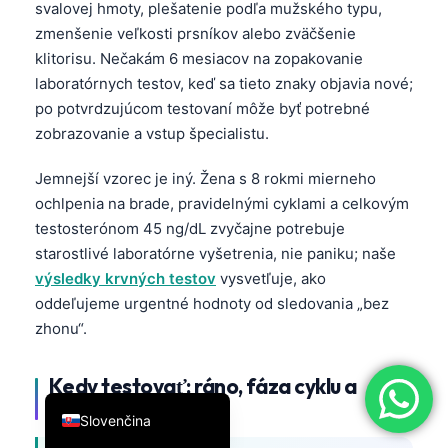
svalovej hmoty, plešatenie podľa mužského typu,
简体中文
zmenšenie veľkosti prsníkov alebo zväčšenie
Română
klitorisu. Nečakám 6 mesiacov na zopakovanie
laboratórnych testov, keď sa tieto znaky objavia nové;
Türkçe
po potvrdzujúcom testovaní môže byť potrebné
Ελληνικά
zobrazovanie a vstup špecialistu.
Português
Jemnejší vzorec je iný. Žena s 8 rokmi mierneho
Español
ochlpenia na brade, pravidelnými cyklami a celkovým
Italiano
testosterónom 45 ng/dL zvyčajne potrebuje
starostlivé laboratórne vyšetrenia, nie paniku; naše
עִבְרִית
výsledky krvných testov
vysvetľuje, ako
Français
oddeľujeme urgentné hodnoty od sledovania „bez
العربية
zhonu“.
Deutsch
Kedy testovať: ráno, fáza cyklu a
English
antikoncepcia
Slovenčina