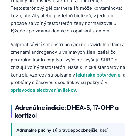
Lokálny prenos testosterónu sa podceňuje.
Frysk
Testosterónový gél partnera 1% môže kontaminovať
kožu, uteráky alebo posteľnú bielizeň; v jednom
Esperanto
prípade sa voľný testosterón ženy normalizoval 6
Беларуская мова
týždňov po zmene domácich opatrení s gélom.
Татар теле
Valproát súvisí s menštruačnými nepravidelnosťami a
Кыргызча
zmenami androgénov u vnímavých žien, zatiaľ čo
ئۇيغۇرچە
perorálne kontraceptíva zvyčajne zvyšujú SHBG a
Cebuano
znižujú voľný testosterón. Naše klinické štandardy na
kontrolu vzorcov sú opísané v
lekárske potvrdenie
, a
Basa Jawa
problémy s časovou osou liekov sú pokryté v
ພາສາລາວ
sprievodca sledovaním liekov
.
Монгол
Adrenálne indície: DHEA-S, 17-OHP a
Afrikaans
kortizol
العربية المغربية
Occitan
Adrenálne príčiny sú pravdepodobnejšie, keď