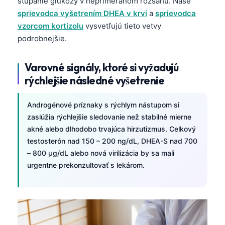
stúpanie glukózy v neprimeranom rozsahu. Naše
sprievodca vyšetrením DHEA v krvi
a
sprievodca
తెలుగు
vzorcom kortizolu
vysvetľujú tieto vetvy
मराठी
podrobnejšie.
اردو
বাংলা
Varovné signály, ktoré si vyžadujú
rýchlejšie následné vyšetrenie
Shqip
Magyar
Androgénové príznaky s rýchlym nástupom si
Slovenščina
zaslúžia rýchlejšie sledovanie než stabilné mierne
akné alebo dlhodobo trvajúca hirzutizmus. Celkový
한국어
testosterón nad 150 – 200 ng/dL, DHEA-S nad 700
Polski
– 800 µg/dL alebo nová virilizácia by sa mali
Lietuvių kalba
urgentne prekonzultovať s lekárom.
Русский
ქართული
Čeština