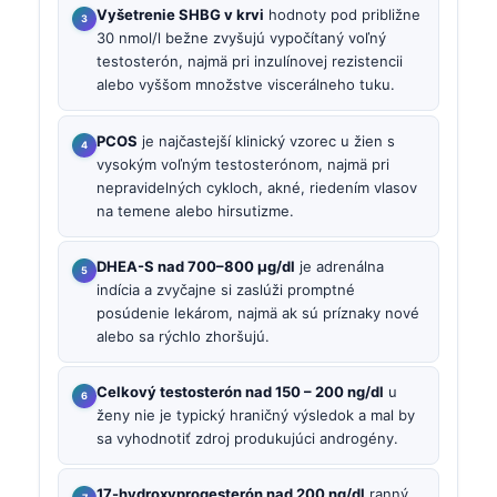
Vyšetrenie SHBG v krvi
hodnoty pod približne
30 nmol/l bežne zvyšujú vypočítaný voľný
testosterón, najmä pri inzulínovej rezistencii
alebo vyššom množstve viscerálneho tuku.
PCOS
je najčastejší klinický vzorec u žien s
vysokým voľným testosterónom, najmä pri
nepravidelných cykloch, akné, riedením vlasov
na temene alebo hirsutizme.
DHEA-S nad 700–800 µg/dl
je adrenálna
indícia a zvyčajne si zaslúži promptné
posúdenie lekárom, najmä ak sú príznaky nové
alebo sa rýchlo zhoršujú.
Celkový testosterón nad 150 – 200 ng/dl
u
ženy nie je typický hraničný výsledok a mal by
sa vyhodnotiť zdroj produkujúci androgény.
17-hydroxyprogesterón nad 200 ng/dl
ranný