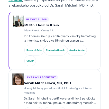
a lekárskeho posudku od Dr. Sarah Mitchell, MD, PhD.
HLAVNÝ AUTOR
MUDr. Thomas Klein
Hlavný lekár, Kantesti AI
Dr. Thomas Klein je certifikovaný klinický hematológ
a internista s viac ako 15-ročnou praxou v
laboratórnej medicíne a analýze klinických údajov s
podporou AI. Ako hlavný lekársky riaditeľ v
ResearchGate
Študovňa Google
Academia.edu
spoločnosti Kantesti AI poskytuje klinický dohľad nad
medicínskou presnosťou proprietárnej neurónovej
ORCID
siete. Dr. Klein publikoval rozsiahle práce o
interpretácii biomarkerov a laboratórnej diagnostike v
oblasti laboratórnej medicíny.
LEKÁRSKY RECENZENT
Sarah Mitchellová, MD, PhD
Hlavný lekársky poradca - Klinická patológia a interná
medicína
Dr. Sarah Mitchell je certifikovaná klinická patológka
s viac než 18-ročnou praxou v laboratórnej medicíne
a diagnostickej analýze. Má špecializované