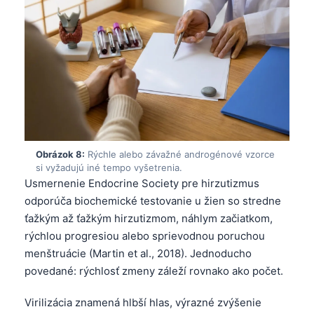
日本語
Eesti
Azərbaycan dili
Bosanski
Svenska
Српски језик
Íslenska
Obrázok 8:
Rýchle alebo závažné androgénové vzorce
si vyžadujú iné tempo vyšetrenia.
Հայերեն
Usmernenie Endocrine Society pre hirzutizmus
Bahasa Indonesia
odporúča biochemické testovanie u žien so stredne
हिन्दी
ťažkým až ťažkým hirzutizmom, náhlym začiatkom,
rýchlou progresiou alebo sprievodnou poruchou
Nederlands
menštruácie (Martin et al., 2018). Jednoducho
Dansk
povedané: rýchlosť zmeny záleží rovnako ako počet.
Български
Virilizácia znamená hlbší hlas, výrazné zvýšenie
فارسی