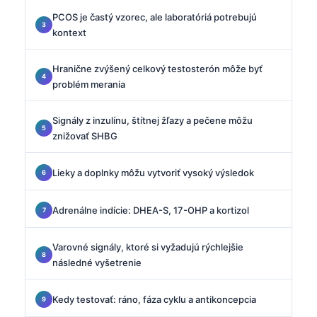
PCOS je častý vzorec, ale laboratóriá potrebujú
kontext
Hranične zvýšený celkový testosterón môže byť
problém merania
Signály z inzulínu, štítnej žľazy a pečene môžu
znižovať SHBG
Lieky a doplnky môžu vytvoriť vysoký výsledok
Adrenálne indície: DHEA-S, 17-OHP a kortizol
Varovné signály, ktoré si vyžadujú rýchlejšie
následné vyšetrenie
Kedy testovať: ráno, fáza cyklu a antikoncepcia