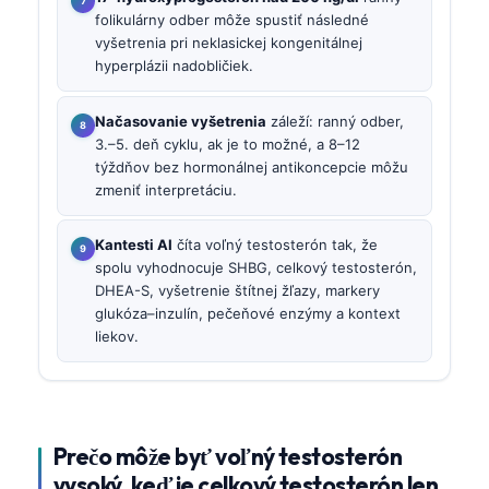
folikulárny odber môže spustiť následné
vyšetrenia pri neklasickej kongenitálnej
hyperplázii nadobličiek.
Načasovanie vyšetrenia
záleží: ranný odber,
3.–5. deň cyklu, ak je to možné, a 8–12
týždňov bez hormonálnej antikoncepcie môžu
zmeniť interpretáciu.
Kantesti AI
číta voľný testosterón tak, že
spolu vyhodnocuje SHBG, celkový testosterón,
DHEA-S, vyšetrenie štítnej žľazy, markery
glukóza–inzulín, pečeňové enzýmy a kontext
liekov.
Prečo môže byť voľný testosterón
vysoký, keď je celkový testosterón len