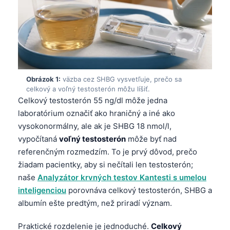
Obrázok 1:
väzba cez SHBG vysvetľuje, prečo sa
celkový a voľný testosterón môžu líšiť.
Celkový testosterón 55 ng/dl môže jedna
laboratórium označiť ako hraničný a iné ako
vysokonormálny, ale ak je SHBG 18 nmol/l,
vypočítaná
voľný testosterón
môže byť nad
referenčným rozmedzím. To je prvý dôvod, prečo
žiadam pacientky, aby si nečítali len testosterón;
naše
Analyzátor krvných testov Kantesti s umelou
inteligenciou
porovnáva celkový testosterón, SHBG a
albumín ešte predtým, než priradí význam.
Praktické rozdelenie je jednoduché.
Celkový