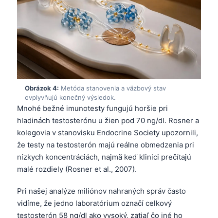
Obrázok 4:
Metóda stanovenia a väzbový stav
ovplyvňujú konečný výsledok.
Mnohé bežné imunotesty fungujú horšie pri
hladinách testosterónu u žien pod 70 ng/dl. Rosner a
kolegovia v stanovisku Endocrine Society upozornili,
že testy na testosterón majú reálne obmedzenia pri
nízkych koncentráciách, najmä keď klinici prečítajú
malé rozdiely (Rosner et al., 2007).
Pri našej analýze miliónov nahraných správ často
vidíme, že jedno laboratórium označí celkový
testosterón 58 ng/dl ako vysoký, zatiaľ čo iné ho