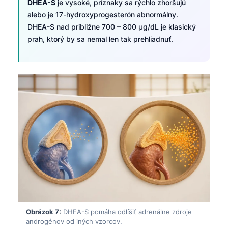
Gàidhlig
DHEA-S
je vysoké, príznaky sa rýchlo zhoršujú
alebo je 17-hydroxyprogesterón abnormálny.
Euskara
DHEA-S nad približne 700 – 800 µg/dL je klasický
Македонски јазик
prah, ktorý by sa nemal len tak prehliadnuť.
Latviešu valoda
Galego
অসমীয়া
සිංහල
سنڌي
پښتو
Hrvatski
Suomi
Қазақ тілі
Obrázok 7:
DHEA-S pomáha odlíšiť adrenálne zdroje
Català
androgénov od iných vzorcov.