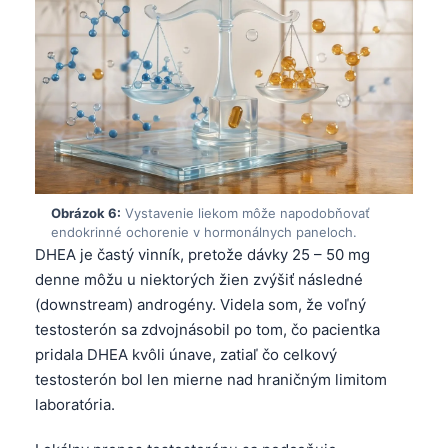
Obrázok 6:
Vystavenie liekom môže napodobňovať
endokrinné ochorenie v hormonálnych paneloch.
DHEA je častý vinník, pretože dávky 25 – 50 mg
denne môžu u niektorých žien zvýšiť následné
(downstream) androgény. Videla som, že voľný
testosterón sa zdvojnásobil po tom, čo pacientka
pridala DHEA kvôli únave, zatiaľ čo celkový
testosterón bol len mierne nad hraničným limitom
Norsk bokmål
laboratória.
Ślōnskŏ gŏdka