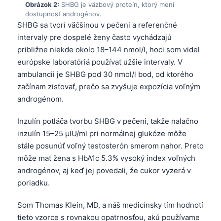
Obrázok 2:
SHBG je väzbový proteín, ktorý mení
dostupnosť androgénov.
SHBG sa tvorí väčšinou v pečeni a referenčné
intervaly pre dospelé ženy často vychádzajú
približne niekde okolo 18–144 nmol/l, hoci som videl
európske laboratóriá používať užšie intervaly. V
ambulancii je SHBG pod 30 nmol/l bod, od ktorého
začínam zisťovať, prečo sa zvyšuje expozícia voľným
androgénom.
Inzulín potláča tvorbu SHBG v pečeni, takže nalačno
inzulín 15–25 µIU/ml pri normálnej glukóze môže
stále posunúť voľný testosterón smerom nahor. Preto
môže mať žena s HbA1c 5.3% vysoký index voľných
androgénov, aj keď jej povedali, že cukor vyzerá v
poriadku.
Som Thomas Klein, MD, a náš medicínsky tím hodnotí
tieto vzorce s rovnakou opatrnosťou, akú používame