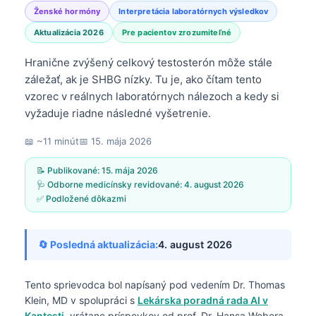
Ženské hormóny
Interpretácia laboratórnych výsledkov
Aktualizácia 2026
Pre pacientov zrozumiteľné
Hranične zvýšený celkový testosterón môže stále
záležať, ak je SHBG nízky. Tu je, ako čítam tento
vzorec v reálnych laboratórnych nálezoch a kedy si
vyžaduje riadne následné vyšetrenie.
📖 ~11 minút
📅
15. mája 2026
📝 Publikované:
15. mája 2026
🩺 Odborne medicínsky revidované:
4. august 2026
✅ Podložené dôkazmi
🔄 Posledná aktualizácia:
4. august 2026
Tento sprievodca bol napísaný pod vedením
Dr. Thomas
Klein, MD
v spolupráci s
Lekárska poradná rada AI v
Kantesti
, vrátane príspevkov od prof. Dr. Hansa Webera