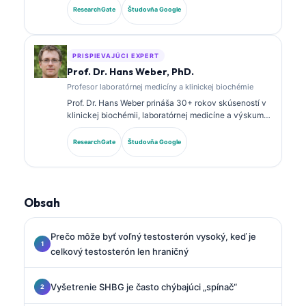
certifikácie v klinickej biochémii a rozsiahle
ResearchGate
Študovňa Google
publikovala o paneloch biomarkerov a laboratórnej
analýze v klinickej praxi.
PRISPIEVAJÚCI EXPERT
Prof. Dr. Hans Weber, PhD.
Profesor laboratórnej medicíny a klinickej biochémie
Prof. Dr. Hans Weber prináša 30+ rokov skúseností v
klinickej biochémii, laboratórnej medicíne a výskume
biomarkerov. Bývalý prezident Nemeckej spoločnosti
pre klinickú biochémiu, špecializuje sa na analýzu
ResearchGate
Študovňa Google
diagnostických panelov, štandardizáciu biomarkerov
a laboratórnu medicínu podporovanú AI.
Obsah
Prečo môže byť voľný testosterón vysoký, keď je
celkový testosterón len hraničný
Vyšetrenie SHBG je často chýbajúci „spínač“