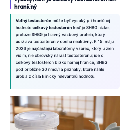
hraničný
Voľný testosterón
môže byť vysoký pri hraničnej
hodnote
celkový testosterón
keď je SHBG nízke,
pretože SHBG je hlavný väzbový proteín, ktorý
udržiava testosterón v obehu neaktívny. K 15. máju
2026 je najčastejší laboratórny vzorec, ktorý u žien
vidím, nie obrovský nárast testosterónu; ide o
celkový testosterón blízko hornej hranice, SHBG
pod približne 30 nmol/l a príznaky, ktoré náhle
urobia z čísla klinicky relevantnú hodnotu.