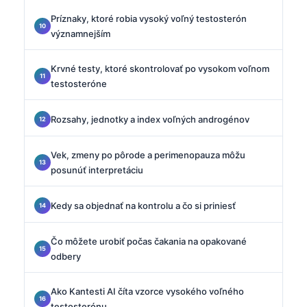
Príznaky, ktoré robia vysoký voľný testosterón
významnejším
Krvné testy, ktoré skontrolovať po vysokom voľnom
testosteróne
Rozsahy, jednotky a index voľných androgénov
Vek, zmeny po pôrode a perimenopauza môžu
posunúť interpretáciu
Kedy sa objednať na kontrolu a čo si priniesť
Čo môžete urobiť počas čakania na opakované
odbery
Ako Kantesti AI číta vzorce vysokého voľného
testosterónu