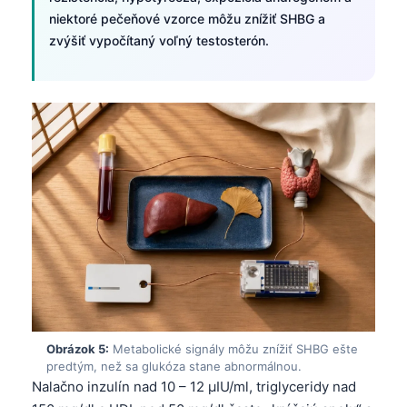
niektoré pečeňové vzorce môžu znížiť SHBG a
zvýšiť vypočítaný voľný testosterón.
Obrázok 5:
Metabolické signály môžu znížiť SHBG ešte
predtým, než sa glukóza stane abnormálnou.
Nalačno inzulín nad 10 – 12 µIU/ml, triglyceridy nad