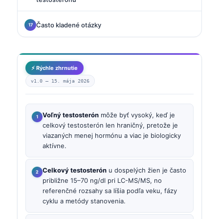
Často kladené otázky
⚡ Rýchle zhrnutie
v1.0 —
15. mája 2026
Voľný testosterón
môže byť vysoký, keď je
celkový testosterón len hraničný, pretože je
viazaných menej hormónu a viac je biologicky
aktívne.
Celkový testosterón
u dospelých žien je často
približne 15–70 ng/dl pri LC-MS/MS, no
referenčné rozsahy sa líšia podľa veku, fázy
cyklu a metódy stanovenia.