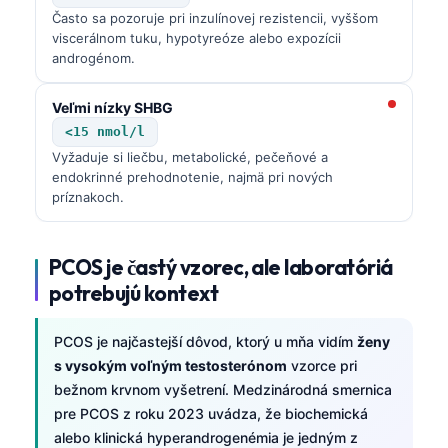
Často sa pozoruje pri inzulínovej rezistencii, vyššom
viscerálnom tuku, hypotyreóze alebo expozícii
androgénom.
Veľmi nízky SHBG
<15 nmol/l
Vyžaduje si liečbu, metabolické, pečeňové a
endokrinné prehodnotenie, najmä pri nových
príznakoch.
PCOS je častý vzorec, ale laboratóriá
potrebujú kontext
PCOS je najčastejší dôvod, ktorý u mňa vidím
ženy
s vysokým voľným testosterónom
vzorce pri
bežnom krvnom vyšetrení. Medzinárodná smernica
pre PCOS z roku 2023 uvádza, že biochemická
alebo klinická hyperandrogenémia je jedným z