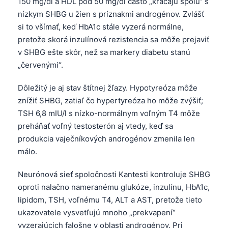
150 mg/dl a HDL pod 50 mg/dl často „kráčajú spolu“ s
nízkym SHBG u žien s príznakmi androgénov. Zvlášť
si to všímať, keď HbA1c stále vyzerá normálne,
pretože skorá inzulínová rezistencia sa môže prejaviť
v SHBG ešte skôr, než sa markery diabetu stanú
„červenými“.
Dôležitý je aj stav štítnej žľazy. Hypotyreóza môže
znížiť SHBG, zatiaľ čo hypertyreóza ho môže zvýšiť;
TSH 6,8 mIU/l s nízko-normálnym voľným T4 môže
preháňať voľný testosterón aj vtedy, keď sa
produkcia vaječníkových androgénov zmenila len
málo.
Neurónová sieť spoločnosti Kantesti kontroluje SHBG
oproti nalačno nameranému glukóze, inzulínu, HbA1c,
lipidom, TSH, voľnému T4, ALT a AST, pretože tieto
ukazovatele vysvetľujú mnoho „prekvapení“
vyzerajúcich falošne v oblasti androgénov. Pri