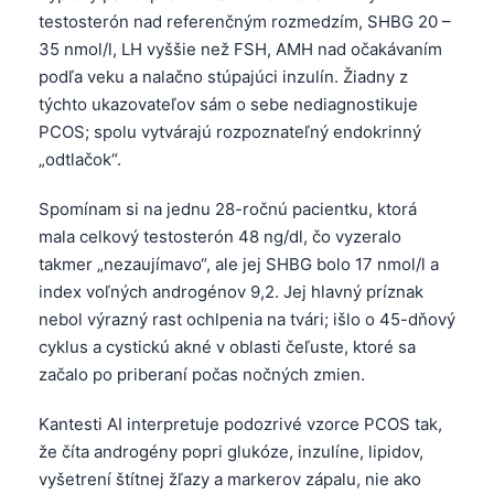
testosterón nad referenčným rozmedzím, SHBG 20 –
35 nmol/l, LH vyššie než FSH, AMH nad očakávaním
podľa veku a nalačno stúpajúci inzulín. Žiadny z
týchto ukazovateľov sám o sebe nediagnostikuje
PCOS; spolu vytvárajú rozpoznateľný endokrinný
„odtlačok“.
Spomínam si na jednu 28-ročnú pacientku, ktorá
mala celkový testosterón 48 ng/dl, čo vyzeralo
takmer „nezaujímavo“, ale jej SHBG bolo 17 nmol/l a
index voľných androgénov 9,2. Jej hlavný príznak
nebol výrazný rast ochlpenia na tvári; išlo o 45-dňový
cyklus a cystickú akné v oblasti čeľuste, ktoré sa
začalo po priberaní počas nočných zmien.
Kantesti AI interpretuje podozrivé vzorce PCOS tak,
že číta androgény popri glukóze, inzulíne, lipidov,
vyšetrení štítnej žľazy a markerov zápalu, nie ako