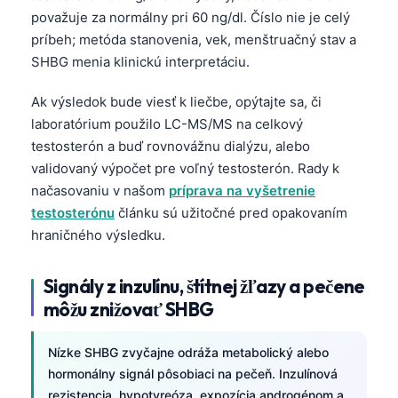
považuje za normálny pri 60 ng/dl. Číslo nie je celý
príbeh; metóda stanovenia, vek, menštruačný stav a
SHBG menia klinickú interpretáciu.
Ak výsledok bude viesť k liečbe, opýtajte sa, či
laboratórium použilo LC-MS/MS na celkový
testosterón a buď rovnovážnu dialýzu, alebo
validovaný výpočet pre voľný testosterón. Rady k
načasovaniu v našom
príprava na vyšetrenie
testosterónu
článku sú užitočné pred opakovaním
hraničného výsledku.
Signály z inzulínu, štítnej žľazy a pečene
môžu znižovať SHBG
Nízke SHBG zvyčajne odráža metabolický alebo
hormonálny signál pôsobiaci na pečeň. Inzulínová
rezistencia, hypotyreóza, expozícia androgénom a