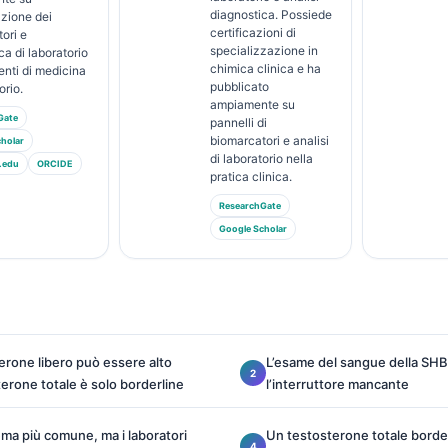
diagnostica. Possiede
azione dei
certificazioni di
ori e
specializzazione in
ca di laboratorio
chimica clinica e ha
nti di medicina
pubblicato
orio.
ampiamente su
Gate
pannelli di
biomarcatori e analisi
holar
di laboratorio nella
.edu
ORCIDE
pratica clinica.
ResearchGate
Google Scholar
terone libero può essere alto
L’esame del sangue della SH
terone totale è solo borderline
l’interruttore mancante
ema più comune, ma i laboratori
Un testosterone totale borde