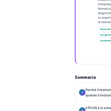
Gàidhlig
interpret
Euskara
biomarcat
diagnosti
Македонски јазик
su argome
di laborat
Latviešu valoda
Research
Galego
Google Sc
অসমীয়া
Academia
සිංහල
سنڌي
پښتو
Sommario
Slovenčina
Perché il testos
Hrvatski
quando il testos
Suomi
Қазақ тілі
Il PCOS è lo sch