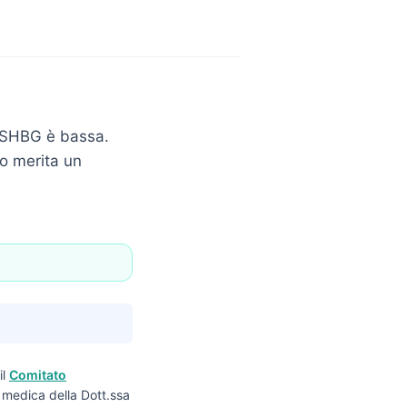
a SHBG è bassa.
do merita un
il
Comitato
ne medica della Dott.ssa