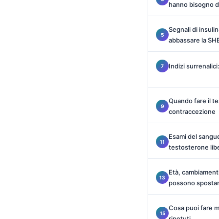
hanno bisogno d
Català
O‘zbekcha
Segnali di insuli
Українська
abbassare la S
አማርኛ
Indizi surrenali
Kiswahili
ភាសាខ្មែរ
Quando fare il te
ဗမာစာ
contraccezione
ไทย
Tagalog
Esami del sangue
testosterone lib
Tiếng Việt
Bahasa Melayu
Età, cambiament
possono spostare
മലയാളം
ಕನ್ನಡ
Cosa puoi fare me
ગુજરાતી
ripetuti