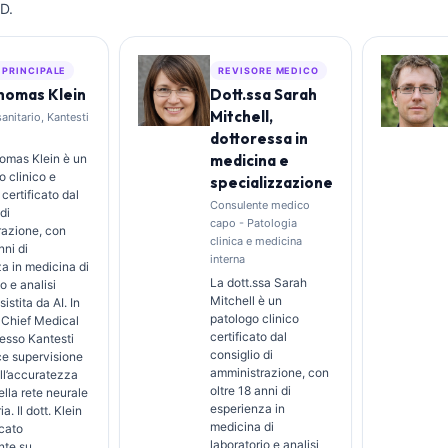
D.
 PRINCIPALE
REVISORE MEDICO
Thomas Klein
Dott.ssa Sarah
Mitchell,
sanitario, Kantesti
dottoressa in
Thomas Klein è un
medicina e
 clinico e
specializzazione
 certificato dal
Consulente medico
di
capo - Patologia
razione, con
clinica e medicina
nni di
interna
a in medicina di
La dott.ssa Sarah
o e analisi
Mitchell è un
sistita da AI. In
patologo clinico
i Chief Medical
certificato dal
resso Kantesti
consiglio di
sce supervisione
amministrazione, con
ull’accuratezza
oltre 18 anni di
lla rete neurale
esperienza in
ia. Il dott. Klein
medicina di
cato
laboratorio e analisi
te su