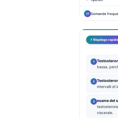
தமிழ்
Domande freque
తెలుగు
मराठी
اردو
⚡ Riepilogo rapid
বাংলা
Shqip
Magyar
Testosteron
bassa, perc
Slovenščina
한국어
Testosteron
Polski
intervalli di
Lietuvių kalba
esame del 
Русский
testosterone
ქართული
viscerale.