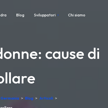
adra
Blog
Sviluppatori
Chi siamo
donne: cause di
ollare
in Germania
>
Blog
>
Articoli
>
rollare