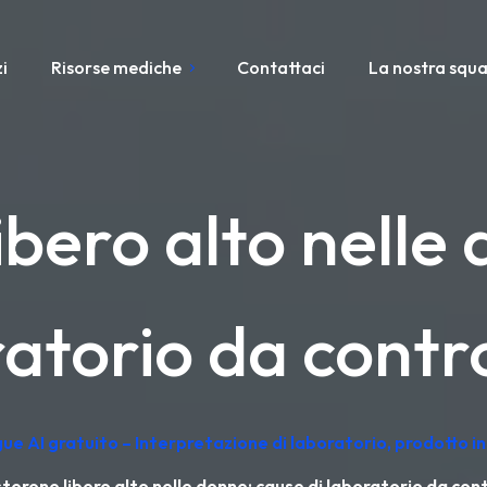
i
Risorse mediche
Contattaci
La nostra squ
ibero alto nelle 
atorio da contr
ngue AI gratuito – Interpretazione di laboratorio, prodotto 
terone libero alto nelle donne: cause di laboratorio da cont