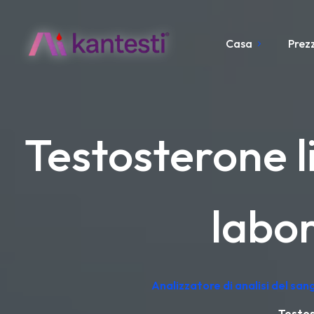
Casa
Prezz
Testosterone l
labor
Analizzatore di analisi del sa
Testos