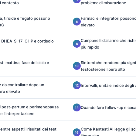
i contesto
problema di misurazione
na, tiroide e fegato possono
Farmaci e integratori possono
HBG
elevato
Campanelli d’allarme che ric
ci: DHEA-S, 17-OHP e cortisolo
più rapido
st: mattina, fase del ciclo e
Sintomi che rendono più signi
testosterone libero alto
 da controllare dopo un
Intervalli, unità e indice degli
ero elevato
i post-partum e perimenopausa
Quando fare follow-up e cosa
 l’interpretazione
ntre aspetti i risultati dei test
Come Kantesti AI legge gli s
libero alto