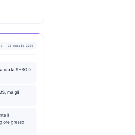
.0 —
15 maggio 2026
quando la SHBG è
MS, ma gli
te il
ggiore grasso