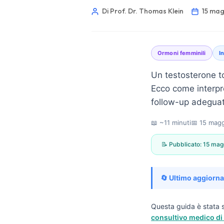
Di Prof. Dr. Thomas Klein
15 ma
Ormoni femminili
I
Un testosterone t
Ecco come interpre
follow-up adeguat
📖 ~11 minuti
📅
15 mag
📝 Pubblicato:
15 mag
🔄 Ultimo aggiorn
Norsk bokmål
Questa guida è stata s
consultivo medico di 
Ślōnskŏ gŏdka