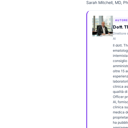
Sarah Mitchell, MD, Ph
Frysk
Esperanto
AUTORE
Беларуская мова
Dott. 
Direttore 
Татар теле
AI
Кыргызча
Il dott. 
ematologo
ئۇيغۇرچە
internista
consiglio 
Cebuano
amminist
oltre 15 a
Basa Jawa
esperienz
ພາສາລາວ
laboratori
clinica as
Монгол
qualità d
Officer p
Afrikaans
AI, forni
clinica s
العربية المغربية
medica de
proprietar
Occitan
ha pubbli
ampiamen