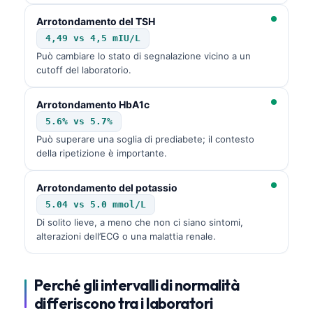
Frysk
Arrotondamento del TSH
Esperanto
4,49 vs 4,5 mIU/L
Può cambiare lo stato di segnalazione vicino a un
Беларуская мова
cutoff del laboratorio.
Татар теле
Arrotondamento HbA1c
Кыргызча
5.6% vs 5.7%
ئۇيغۇرچە
Può superare una soglia di prediabete; il contesto
Cebuano
della ripetizione è importante.
Basa Jawa
Arrotondamento del potassio
ພາສາລາວ
5.04 vs 5.0 mmol/L
Монгол
Di solito lieve, a meno che non ci siano sintomi,
alterazioni dell’ECG o una malattia renale.
Afrikaans
العربية المغربية
Perché gli intervalli di normalità
Occitan
differiscono tra i laboratori