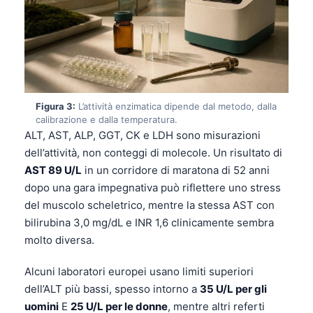
Figura 3:
L’attività enzimatica dipende dal metodo, dalla
calibrazione e dalla temperatura.
ALT, AST, ALP, GGT, CK e LDH sono misurazioni
dell’attività, non conteggi di molecole. Un risultato di
AST 89 U/L
in un corridore di maratona di 52 anni
dopo una gara impegnativa può riflettere uno stress
del muscolo scheletrico, mentre la stessa AST con
bilirubina 3,0 mg/dL e INR 1,6 clinicamente sembra
molto diversa.
Alcuni laboratori europei usano limiti superiori
dell’ALT più bassi, spesso intorno a
35 U/L per gli
uomini
E
25 U/L per le donne
, mentre altri referti