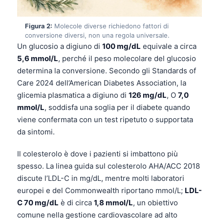
Figura 2:
Molecole diverse richiedono fattori di
conversione diversi, non una regola universale.
Un glucosio a digiuno di
100 mg/dL
equivale a circa
5,6 mmol/L
, perché il peso molecolare del glucosio
determina la conversione. Secondo gli Standards of
Care 2024 dell’American Diabetes Association, la
glicemia plasmatica a digiuno di
126 mg/dL
, O
7,0
mmol/L
, soddisfa una soglia per il diabete quando
viene confermata con un test ripetuto o supportata
da sintomi.
Il colesterolo è dove i pazienti si imbattono più
spesso. La linea guida sul colesterolo AHA/ACC 2018
discute l’LDL-C in mg/dL, mentre molti laboratori
europei e del Commonwealth riportano mmol/L;
LDL-
C 70 mg/dL
è di circa
1,8 mmol/L
, un obiettivo
comune nella gestione cardiovascolare ad alto