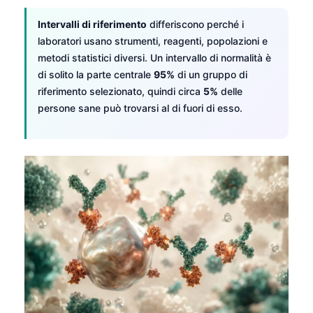
Gàidhlig
Euskara
Intervalli di riferimento
differiscono perché i
laboratori usano strumenti, reagenti, popolazioni e
Македонски јазик
metodi statistici diversi. Un intervallo di normalità è
Latviešu valoda
di solito la parte centrale
95%
di un gruppo di
riferimento selezionato, quindi circa
5%
delle
Galego
persone sane può trovarsi al di fuori di esso.
অসমীয়া
සිංහල
سنڌي
پښتو
Slovenčina
Hrvatski
Suomi
Қазақ тілі