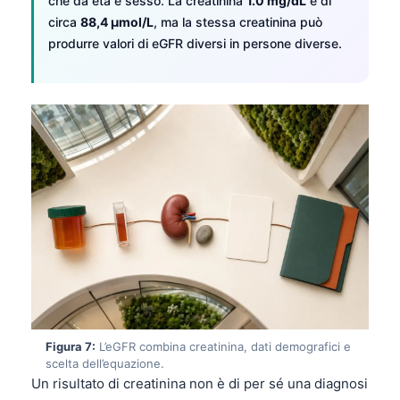
che da età e sesso. La creatinina
1.0 mg/dL
è di
Čeština
circa
88,4 µmol/L
, ma la stessa creatinina può
日本語
produrre valori di eGFR diversi in persone diverse.
Eesti
Azərbaycan dili
Bosanski
Svenska
Српски језик
Íslenska
Հայերեն
Bahasa Indonesia
हिन्दी
Nederlands
Figura 7:
L’eGFR combina creatinina, dati demografici e
Dansk
scelta dell’equazione.
Un risultato di creatinina non è di per sé una diagnosi
Български