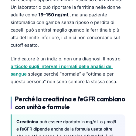
Un laboratorio può riportare la ferritina nelle donne
தமிழ்
adulte come
15–150 ng/mL
, ma una paziente
తెలుగు
sintomatica con gambe senza riposo o perdita di
मराठी
capelli può sentirsi meglio quando la ferritina è più
alta del limite inferiore; i clinici non concordano sul
اردو
cutoff esatto.
বাংলা
L’indicatore è un indizio, non una diagnosi. Il nostro
Shqip
articolo sugli intervalli normali delle analisi del
Magyar
sangue
spiega perché “normale” e “ottimale per
Slovenščina
questa persona” non sono sempre la stessa cosa.
한국어
Perché la creatinina e l’eGFR cambiano
Polski
con unità e formule
Lietuvių kalba
Русский
Creatinina
può essere riportato in mg/dL o µmol/L
e l’eGFR dipende anche dalla formula usata oltre
ქართული