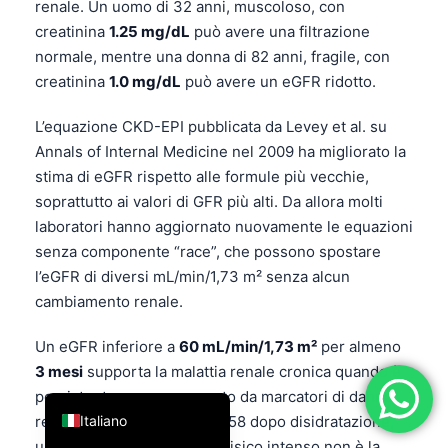
renale. Un uomo di 32 anni, muscoloso, con
فارسی
creatinina
1.25 mg/dL
può avere una filtrazione
normale, mentre una donna di 82 anni, fragile, con
简体中文
creatinina
1.0 mg/dL
può avere un eGFR ridotto.
Română
Türkçe
L’equazione CKD-EPI pubblicata da Levey et al. su
Annals of Internal Medicine nel 2009 ha migliorato la
Ελληνικά
stima di eGFR rispetto alle formule più vecchie,
Português
soprattutto ai valori di GFR più alti. Da allora molti
Español
laboratori hanno aggiornato nuovamente le equazioni
senza componente “race”, che possono spostare
עִבְרִית
l’eGFR di diversi mL/min/1,73 m² senza alcun
Français
cambiamento renale.
العربية
Un eGFR inferiore a
60 mL/min/1,73 m²
per almeno
Deutsch
3 mesi
supporta la malattia renale cronica quando è
English
persistente o accompagnato da marcatori di danno
Italiano
renale. Un singolo eGFR di 58 dopo disidratazione,
uso di creatina o esercizio fisico intenso non è la