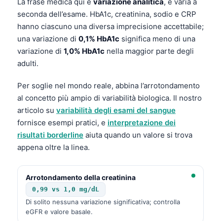
La frase medica qui è
variazione analitica
, e varia a
seconda dell’esame. HbA1c, creatinina, sodio e CRP
hanno ciascuno una diversa imprecisione accettabile;
una variazione di
0,1% HbA1c
significa meno di una
variazione di
1,0% HbA1c
nella maggior parte degli
adulti.
Per soglie nel mondo reale, abbina l’arrotondamento
al concetto più ampio di variabilità biologica. Il nostro
articolo su
variabilità degli esami del sangue
fornisce esempi pratici, e
interpretazione dei
risultati borderline
aiuta quando un valore si trova
appena oltre la linea.
Arrotondamento della creatinina
0,99 vs 1,0 mg/dL
Norsk bokmål
Di solito nessuna variazione significativa; controlla
eGFR e valore basale.
Ślōnskŏ gŏdka