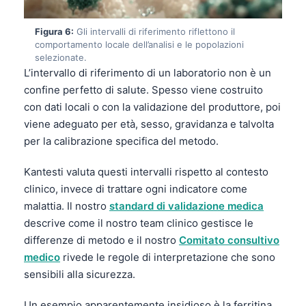
Català
Figura 6:
Gli intervalli di riferimento riflettono il
O‘zbekcha
comportamento locale dell’analisi e le popolazioni
Українська
selezionate.
L’intervallo di riferimento di un laboratorio non è un
አማርኛ
confine perfetto di salute. Spesso viene costruito
Kiswahili
con dati locali o con la validazione del produttore, poi
ភាសាខ្មែរ
viene adeguato per età, sesso, gravidanza e talvolta
per la calibrazione specifica del metodo.
ဗမာစာ
ไทย
Kantesti valuta questi intervalli rispetto al contesto
clinico, invece di trattare ogni indicatore come
Tagalog
malattia. Il nostro
standard di validazione medica
Tiếng Việt
descrive come il nostro team clinico gestisce le
Bahasa Melayu
differenze di metodo e il nostro
Comitato consultivo
medico
rivede le regole di interpretazione che sono
മലയാളം
sensibili alla sicurezza.
ಕನ್ನಡ
ગુજરાતી
Un esempio apparentemente insidioso è la ferritina.