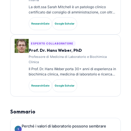
La dott.ssa Sarah Mitchell è un patologo clinico
certificato dal consiglio di amministrazione, con oltre
18 anni di esperienza in medicina di laboratorio e
analisi diagnostica. Possiede certificazioni di
ResearchGate
Google Scholar
specializzazione in chimica clinica e ha pubblicato
ampiamente su pannelli di biomarcatori e analisi di
laboratorio nella pratica clinica.
ESPERTO COLLABORATORE
Prof. Dr. Hans Weber, PhD
Professore di Medicina di Laboratorio e Biochimica
Clinica
Il Prof. Dr. Hans Weber porta 30+ anni di esperienza in
biochimica clinica, medicina di laboratorio e ricerca
sui biomarcatori. Ex Presidente della Società Tedesca
di Chimica Clinica, si specializza nell’analisi dei
ResearchGate
Google Scholar
pannelli diagnostici, nella standardizzazione dei
biomarcatori e nella medicina di laboratorio assistita
dall’IA.
Sommario
Perché i valori di laboratorio possono sembrare