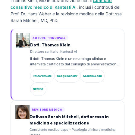
Thomas Klein, MD
in collaborazione con il
Comitato
consultivo medico di Kantesti AI
, inclusi i contributi del
Prof. Dr. Hans Weber e la revisione medica della Dott.ssa
Sarah Mitchell, MD, PhD.
AUTORE PRINCIPALE
Dott. Thomas Klein
Direttore sanitario, Kantesti AI
Il dott. Thomas Klein è un ematologo clinico e
internista certificato dal consiglio di amministrazione,
con oltre 15 anni di esperienza in medicina di
laboratorio e analisi clinica assistita da AI. In qualità
ResearchGate
Google Scholar
Academia.edu
di Chief Medical Officer presso Kantesti AI, fornisce
supervisione clinica sull’accuratezza medica della
ORCIDE
rete neurale proprietaria. Il dott. Klein ha pubblicato
ampiamente su interpretazione dei biomarcatori e
diagnostica di laboratorio su argomenti di medicina di
laboratorio.
REVISORE MEDICO
Dott.ssa Sarah Mitchell, dottoressa in
medicina e specializzazione
Consulente medico capo - Patologia clinica e medicina
interna