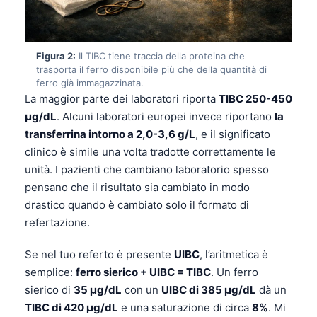
Figura 2:
Il TIBC tiene traccia della proteina che
trasporta il ferro disponibile più che della quantità di
ferro già immagazzinata.
La maggior parte dei laboratori riporta
TIBC 250-450
µg/dL
. Alcuni laboratori europei invece riportano
la
transferrina intorno a 2,0-3,6 g/L
, e il significato
clinico è simile una volta tradotte correttamente le
unità. I pazienti che cambiano laboratorio spesso
pensano che il risultato sia cambiato in modo
drastico quando è cambiato solo il formato di
refertazione.
Se nel tuo referto è presente
UIBC
, l’aritmetica è
semplice:
ferro sierico + UIBC = TIBC
. Un ferro
sierico di
35 µg/dL
con un
UIBC di 385 µg/dL
dà un
TIBC di 420 µg/dL
e una saturazione di circa
8%
. Mi