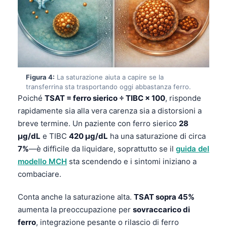
Figura 4:
La saturazione aiuta a capire se la
transferrina sta trasportando oggi abbastanza ferro.
Poiché
TSAT = ferro sierico ÷ TIBC × 100
, risponde
rapidamente sia alla vera carenza sia a distorsioni a
breve termine. Un paziente con ferro sierico
28
µg/dL
e TIBC
420 µg/dL
ha una saturazione di circa
7%
—è difficile da liquidare, soprattutto se il
guida del
modello MCH
sta scendendo e i sintomi iniziano a
combaciare.
Conta anche la saturazione alta.
TSAT sopra 45%
aumenta la preoccupazione per
sovraccarico di
ferro
, integrazione pesante o rilascio di ferro