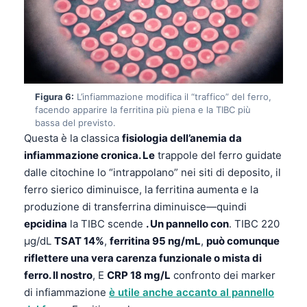
Čeština
日本語
Eesti
Azərbaycan dili
Figura 6:
L’infiammazione modifica il “traffico” del ferro,
Bosanski
facendo apparire la ferritina più piena e la TIBC più
Svenska
bassa del previsto.
Questa è la classica
fisiologia dell’anemia da
Српски језик
infiammazione cronica. Le
trappole del ferro guidate
Íslenska
dalle citochine lo “intrappolano” nei siti di deposito, il
Հայերեն
ferro sierico diminuisce, la ferritina aumenta e la
produzione di transferrina diminuisce—quindi
Bahasa Indonesia
epcidina
la TIBC scende
. Un pannello con
. TIBC 220
हिन्दी
µg/dL
TSAT 14%
,
ferritina 95 ng/mL
,
può comunque
Nederlands
riflettere una vera carenza funzionale o mista di
ferro. Il nostro
, E
CRP 18 mg/L
confronto dei marker
Dansk
di infiammazione
è utile anche accanto al pannello
Български