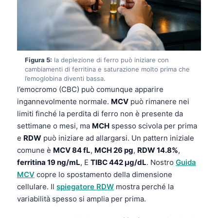
Frysk
Esperanto
Беларуская мова
Татар теле
Figura 5:
la deplezione di ferro può iniziare con
cambiamenti di ferritina e saturazione molto prima che
Кыргызча
l’emoglobina diventi bassa.
l’emocromo (CBC) può comunque apparire
ئۇيغۇرچە
ingannevolmente normale.
MCV
può rimanere nei
Cebuano
limiti finché la perdita di ferro non è presente da
Basa Jawa
settimane o mesi, ma
MCH
spesso scivola per prima
e
RDW
può iniziare ad allargarsi. Un pattern iniziale
ພາສາລາວ
comune è
MCV 84 fL
,
MCH 26 pg
,
RDW 14.8%
,
Монгол
ferritina 19 ng/mL
, E
TIBC 442 µg/dL
. Nostro
Guida
Afrikaans
MCV
copre lo spostamento della dimensione
cellulare. Il
spiegatore RDW
mostra perché la
العربية المغربية
variabilità spesso si amplia per prima.
Occitan