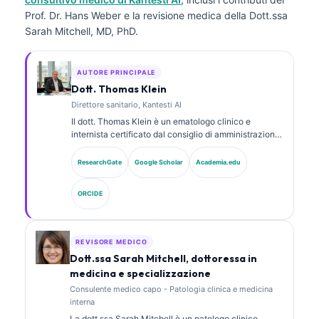
Prof. Dr. Hans Weber e la revisione medica della Dott.ssa
Sarah Mitchell, MD, PhD.
AUTORE PRINCIPALE
Dott. Thomas Klein
Direttore sanitario, Kantesti AI
Il dott. Thomas Klein è un ematologo clinico e
internista certificato dal consiglio di amministrazione,
con oltre 15 anni di esperienza in medicina di
laboratorio e analisi clinica assistita da AI. In qualità
ResearchGate
Google Scholar
Academia.edu
di Chief Medical Officer presso Kantesti AI, fornisce
supervisione clinica sull’accuratezza medica della
ORCIDE
rete neurale proprietaria. Il dott. Klein ha pubblicato
ampiamente su interpretazione dei biomarcatori e
diagnostica di laboratorio su argomenti di medicina di
laboratorio.
REVISORE MEDICO
Dott.ssa Sarah Mitchell, dottoressa in
medicina e specializzazione
Consulente medico capo - Patologia clinica e medicina
interna
La dott.ssa Sarah Mitchell è un patologo clinico