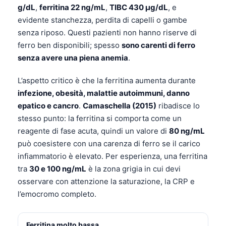
g/dL
,
ferritina 22 ng/mL
,
TIBC 430 µg/dL
, e
evidente stanchezza, perdita di capelli o gambe
senza riposo. Questi pazienti non hanno riserve di
ferro ben disponibili; spesso
sono carenti di ferro
senza avere una piena anemia
.
L’aspetto critico è che la ferritina aumenta durante
infezione, obesità, malattie autoimmuni, danno
epatico e cancro
.
Camaschella (2015)
ribadisce lo
stesso punto: la ferritina si comporta come un
reagente di fase acuta, quindi un valore di
80 ng/mL
può coesistere con una carenza di ferro se il carico
infiammatorio è elevato. Per esperienza, una ferritina
tra
30 e 100 ng/mL
è la zona grigia in cui devi
osservare con attenzione la saturazione, la CRP e
l’emocromo completo.
Ferritina molto bassa