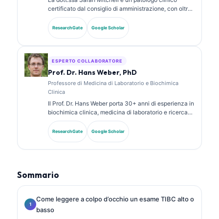
certificato dal consiglio di amministrazione, con oltre
18 anni di esperienza in medicina di laboratorio e
analisi diagnostica. Possiede certificazioni di
ResearchGate
Google Scholar
specializzazione in chimica clinica e ha pubblicato
ampiamente su pannelli di biomarcatori e analisi di
laboratorio nella pratica clinica.
ESPERTO COLLABORATORE
Prof. Dr. Hans Weber, PhD
Professore di Medicina di Laboratorio e Biochimica
Clinica
Il Prof. Dr. Hans Weber porta 30+ anni di esperienza in
biochimica clinica, medicina di laboratorio e ricerca
sui biomarcatori. Ex Presidente della Società Tedesca
di Chimica Clinica, si specializza nell’analisi dei
ResearchGate
Google Scholar
pannelli diagnostici, nella standardizzazione dei
biomarcatori e nella medicina di laboratorio assistita
dall’IA.
Sommario
Come leggere a colpo d’occhio un esame TIBC alto o
basso