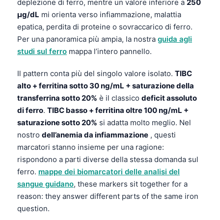
deplezione di ferro, mentre un valore inferiore a
250
µg/dL
mi orienta verso infiammazione, malattia
epatica, perdita di proteine o sovraccarico di ferro.
Per una panoramica più ampia, la nostra
guida agli
studi sul ferro
mappa l’intero pannello.
Il pattern conta più del singolo valore isolato.
TIBC
alto + ferritina sotto 30 ng/mL + saturazione della
transferrina sotto 20%
è il classico
deficit assoluto
di ferro
.
TIBC basso + ferritina oltre 100 ng/mL +
saturazione sotto 20%
si adatta molto meglio. Nel
nostro
dell’anemia da infiammazione
, questi
marcatori stanno insieme per una ragione:
rispondono a parti diverse della stessa domanda sul
ferro.
mappe dei biomarcatori delle analisi del
sangue guidano
, these markers sit together for a
reason: they answer different parts of the same iron
question.