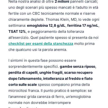
Gàidhlig
Nella nostra analisi di oltre
2 milioni
pannelli caricati;
uno degli scenari più spesso mancati è l’adulto in età
Euskara
fertile con un CBC tecnicamente normale e riserve
Македонски јазик
chiaramente deplete. Thomas Klein, MD, lo vede ogni
Latviešu valoda
settimana:
emoglobina 12,8 g/dL
,
ferritina 17 ng/mL
,
TSAT 12%
, e peggioramento della tolleranza
Galego
all’esercizio. Quel paziente spesso si presenta da noi
অসমীয়া
checklist per esami della stanchezza
molto prima
සිංහල
che qualcuno usi la parola anemia.
سنڌي
I sintomi in questa fase possono essere
پښتو
sorprendentemente specifici.
gambe senza riposo,
perdita di capelli, unghie fragili, scarso recupero
dopo l’allenamento, intolleranza al freddo e fiato
Slovenčina
corto sulle scale
spesso compaiono prima della
Hrvatski
microcitosi franca. Il punto pratico è semplice: se
Suomi
l’anamnesi grida carenza di ferro, un’emoglobina
normale non dovrebbe interrompere
Қазақ тілі