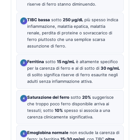
riserve di ferro stanno diminuendo.
TIBC bassa
sotto
250 µg/dL
più spesso indica
infiammazione, malattia epatica, malattia
renale, perdita di proteine o sovraccarico di
ferro piuttosto che una semplice scarsa
assunzione di ferro.
Ferritina
sotto
15 ng/mL
è altamente specifico
per la carenza di ferro e al di sotto di
30 ng/mL
di solito significa riserve di ferro esaurite negli
adulti senza infiammazione attiva.
Saturazione del ferro
sotto
20%
suggerisce
che troppo poco ferro disponibile arriva ai
tessuti; sotto
10%
spesso si associa a una
carenza clinicamente significativa.
Emoglobina normale
non esclude la carenza di
ferro; la ferritina
15-30 ng/mL
con TIBC
oltre