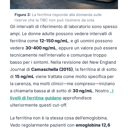
Figura 3:
La ferritina risponde alla domanda sulle
riserve che la TIBC non può risolvere da sola.
Gli intervalli di riferimento di laboratorio sono spesso
ampi. Le donne adulte possono vedere intervalli di
ferritina come
12-150 ng/mL
, e gli uomini possono
vedere
30-400 ng/mL
, eppure un valore può essere
tecnicamente nell’intervallo e comunque troppo
basso per i sintomi. Nella revisione del New England
Journal di
Camaschella (2015)
, la ferritina al di sotto
di
15 ng/mL
viene trattata come molto specifica per
la carenza, ma molti clinici—me compreso—iniziano
a chiamarla bassa al di sotto di
30 ng/mL
. Nostro
. I
livelli di ferritina guidano
approfondisce
ulteriormente questi cut-off.
La ferritina non è la stessa cosa dell’emoglobina.
Vedo regolarmente pazienti con
emoglobina 12,6