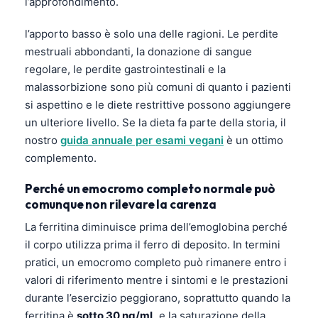
l’approfondimento.
Català
l’apporto basso è solo una delle ragioni. Le perdite
O‘zbekcha
mestruali abbondanti, la donazione di sangue
Українська
regolare, le perdite gastrointestinali e la
አማርኛ
malassorbizione sono più comuni di quanto i pazienti
si aspettino e le diete restrittive possono aggiungere
Kiswahili
un ulteriore livello. Se la dieta fa parte della storia, il
ភាសាខ្មែរ
nostro
guida annuale per esami vegani
è un ottimo
ဗမာစာ
complemento.
ไทย
Perché un emocromo completo normale può
Tagalog
comunque non rilevare la carenza
Tiếng Việt
La ferritina diminuisce prima dell’emoglobina perché
il corpo utilizza prima il ferro di deposito. In termini
Bahasa Melayu
pratici, un emocromo completo può rimanere entro i
മലയാളം
valori di riferimento mentre i sintomi e le prestazioni
ಕನ್ನಡ
durante l’esercizio peggiorano, soprattutto quando la
ferritina è
sotto 30 ng/mL
e la saturazione della
ગુજરાતી