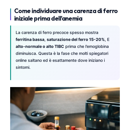
Come individuare una carenza di ferro
iniziale prima dell’anemia
La carenza di ferro precoce spesso mostra
ferritina bassa
,
saturazione del ferro 15-20%
, E
alto-normale o alto TIBC
prima che l’emoglobina
diminuisca. Questa è la fase che molti spiegatori
online saltano ed è esattamente dove iniziano i
sintomi.
Norsk bokmål
Ślōnskŏ gŏdka