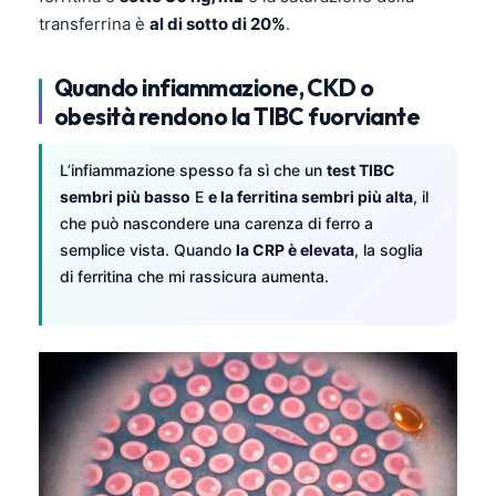
transferrina è
al di sotto di 20%
.
தமிழ்
తెలుగు
Quando infiammazione, CKD o
मराठी
obesità rendono la TIBC fuorviante
اردو
L’infiammazione spesso fa sì che un
test TIBC
বাংলা
sembri più basso
E
e la ferritina sembri più alta
, il
Shqip
che può nascondere una carenza di ferro a
semplice vista. Quando
la CRP è elevata
, la soglia
Magyar
di ferritina che mi rassicura aumenta.
Slovenščina
한국어
Polski
Lietuvių kalba
Русский
ქართული