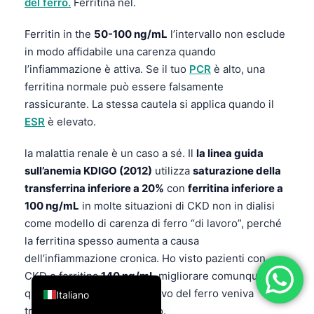
del ferro.
Ferritina nel.
فارسی
Ferritin in the
50-100 ng/mL
l’intervallo non esclude
简体中文
in modo affidabile una carenza quando
Română
l’infiammazione è attiva. Se il tuo
PCR
è alto, una
ferritina normale può essere falsamente
Türkçe
rassicurante. La stessa cautela si applica quando il
Ελληνικά
ESR
è elevato.
Português
la malattia renale è un caso a sé. Il
la linea guida
Español
sull’anemia KDIGO (2012)
utilizza
saturazione della
עִבְרִית
transferrina inferiore a 20%
con
ferritina inferiore a
Français
100 ng/mL
in molte situazioni di CKD non in dialisi
come modello di carenza di ferro “di lavoro”, perché
العربية
la ferritina spesso aumenta a causa
Deutsch
dell’infiammazione cronica. Ho visto pazienti con
English
CKD e ferritina
140 ng/mL
migliorare comunque
quando il quadro complessivo del ferro veniva
Italiano
trattato in modo appropriato.