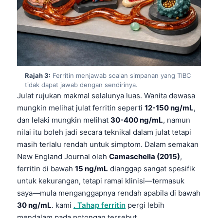
Rajah 3:
Ferritin menjawab soalan simpanan yang TIBC
tidak dapat jawab dengan sendirinya.
Julat rujukan makmal selalunya luas. Wanita dewasa
mungkin melihat julat ferritin seperti
12-150 ng/mL
,
dan lelaki mungkin melihat
30-400 ng/mL
, namun
nilai itu boleh jadi secara teknikal dalam julat tetapi
masih terlalu rendah untuk simptom. Dalam semakan
New England Journal oleh
Camaschella (2015)
,
ferritin di bawah
15 ng/mL
dianggap sangat spesifik
untuk kekurangan, tetapi ramai klinisi—termasuk
saya—mula menganggapnya rendah apabila di bawah
30 ng/mL
. kami
. Tahap ferritin
pergi lebih
mendalam pada potongan tersebut.