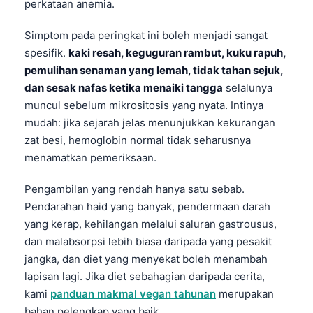
perkataan anemia.
Català
O‘zbekcha
Simptom pada peringkat ini boleh menjadi sangat
spesifik.
kaki resah, keguguran rambut, kuku rapuh,
Українська
pemulihan senaman yang lemah, tidak tahan sejuk,
አማርኛ
dan sesak nafas ketika menaiki tangga
selalunya
Kiswahili
muncul sebelum mikrositosis yang nyata. Intinya
mudah: jika sejarah jelas menunjukkan kekurangan
ភាសាខ្មែរ
zat besi, hemoglobin normal tidak seharusnya
ဗမာစာ
menamatkan pemeriksaan.
ไทย
Pengambilan yang rendah hanya satu sebab.
Tagalog
Pendarahan haid yang banyak, pendermaan darah
Tiếng Việt
yang kerap, kehilangan melalui saluran gastrousus,
dan malabsorpsi lebih biasa daripada yang pesakit
മലയാളം
jangka, dan diet yang menyekat boleh menambah
ಕನ್ನಡ
lapisan lagi. Jika diet sebahagian daripada cerita,
ગુજરાતી
kami
panduan makmal vegan tahunan
merupakan
தமிழ்
bahan pelengkap yang baik.