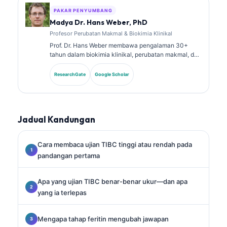
dalam amalan klinikal.
PAKAR PENYUMBANG
Madya Dr. Hans Weber, PhD
Profesor Perubatan Makmal & Biokimia Klinikal
Prof. Dr. Hans Weber membawa pengalaman 30+
tahun dalam biokimia klinikal, perubatan makmal, dan
penyelidikan biomarker. Bekas Presiden Persatuan
Kimia Klinikal Jerman, beliau pakar dalam analisis
ResearchGate
Google Scholar
panel diagnostik, penyeragaman biomarker, dan
perubatan makmal berbantukan AI.
Jadual Kandungan
Cara membaca ujian TIBC tinggi atau rendah pada
pandangan pertama
Apa yang ujian TIBC benar-benar ukur—dan apa
yang ia terlepas
Mengapa tahap feritin mengubah jawapan