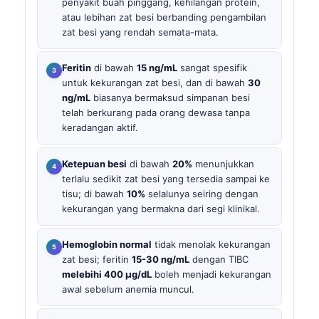
penyakit buah pinggang, kehilangan protein,
atau lebihan zat besi berbanding pengambilan
zat besi yang rendah semata-mata.
Feritin
di bawah
15 ng/mL
sangat spesifik
untuk kekurangan zat besi, dan di bawah
30
ng/mL
biasanya bermaksud simpanan besi
telah berkurang pada orang dewasa tanpa
keradangan aktif.
Ketepuan besi
di bawah
20%
menunjukkan
terlalu sedikit zat besi yang tersedia sampai ke
tisu; di bawah
10%
selalunya seiring dengan
kekurangan yang bermakna dari segi klinikal.
Hemoglobin normal
tidak menolak kekurangan
zat besi; feritin
15-30 ng/mL
dengan TIBC
melebihi 400 µg/dL
boleh menjadi kekurangan
awal sebelum anemia muncul.