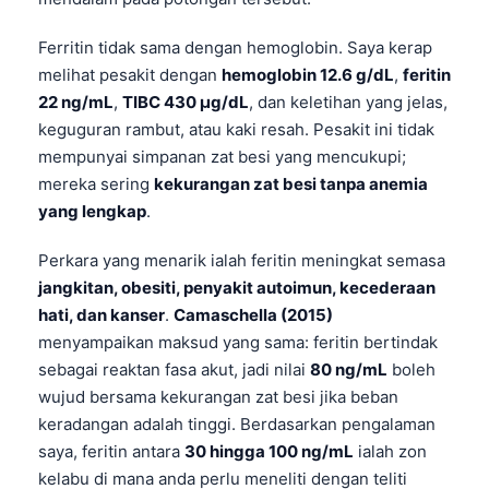
Ferritin tidak sama dengan hemoglobin. Saya kerap
melihat pesakit dengan
hemoglobin 12.6 g/dL
,
feritin
22 ng/mL
,
TIBC 430 µg/dL
, dan keletihan yang jelas,
keguguran rambut, atau kaki resah. Pesakit ini tidak
mempunyai simpanan zat besi yang mencukupi;
mereka sering
kekurangan zat besi tanpa anemia
yang lengkap
.
Perkara yang menarik ialah feritin meningkat semasa
jangkitan, obesiti, penyakit autoimun, kecederaan
hati, dan kanser
.
Camaschella (2015)
menyampaikan maksud yang sama: feritin bertindak
sebagai reaktan fasa akut, jadi nilai
80 ng/mL
boleh
wujud bersama kekurangan zat besi jika beban
keradangan adalah tinggi. Berdasarkan pengalaman
saya, feritin antara
30 hingga 100 ng/mL
ialah zon
kelabu di mana anda perlu meneliti dengan teliti