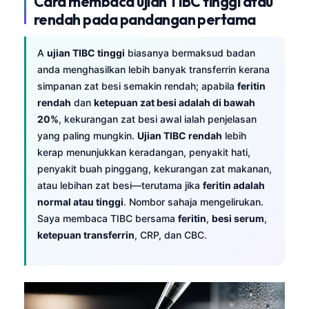
Cara membaca ujian TIBC tinggi atau
rendah pada pandangan pertama
A
ujian TIBC tinggi
biasanya bermaksud badan
anda menghasilkan lebih banyak transferrin kerana
simpanan zat besi semakin rendah; apabila
feritin
rendah
dan
ketepuan zat besi adalah di bawah
20%
, kekurangan zat besi awal ialah penjelasan
yang paling mungkin.
Ujian TIBC rendah
lebih
kerap menunjukkan keradangan, penyakit hati,
penyakit buah pinggang, kekurangan zat makanan,
atau lebihan zat besi—terutama jika
feritin adalah
normal atau tinggi
. Nombor sahaja mengelirukan.
Saya membaca TIBC bersama
feritin
,
besi serum
,
ketepuan transferrin
, CRP, dan CBC.