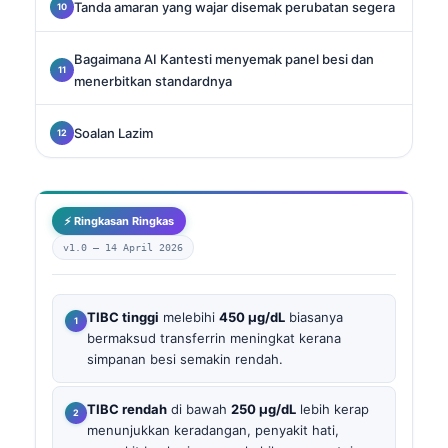
Tanda amaran yang wajar disemak perubatan segera
Bagaimana AI Kantesti menyemak panel besi dan
menerbitkan standardnya
Soalan Lazim
⚡ Ringkasan Ringkas
v1.0 —
14 April 2026
TIBC tinggi
melebihi
450 µg/dL
biasanya
bermaksud transferrin meningkat kerana
simpanan besi semakin rendah.
TIBC rendah
di bawah
250 µg/dL
lebih kerap
menunjukkan keradangan, penyakit hati,