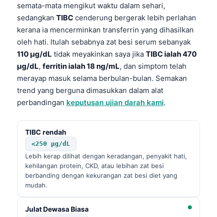
semata-mata mengikut waktu dalam sehari,
sedangkan
TIBC
cenderung bergerak lebih perlahan
kerana ia mencerminkan transferrin yang dihasilkan
oleh hati. Itulah sebabnya zat besi serum sebanyak
110 µg/dL
tidak meyakinkan saya jika
TIBC ialah 470
µg/dL
,
ferritin ialah 18 ng/mL
, dan simptom telah
merayap masuk selama berbulan-bulan. Semakan
trend yang berguna dimasukkan dalam alat
perbandingan
keputusan ujian darah kami
.
TIBC rendah
<250 µg/dL
Lebih kerap dilihat dengan keradangan, penyakit hati,
kehilangan protein, CKD, atau lebihan zat besi
berbanding dengan kekurangan zat besi diet yang
mudah.
Julat Dewasa Biasa