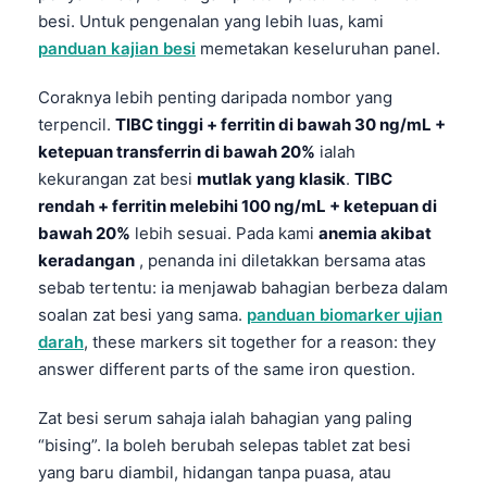
besi. Untuk pengenalan yang lebih luas, kami
panduan kajian besi
memetakan keseluruhan panel.
Coraknya lebih penting daripada nombor yang
terpencil.
TIBC tinggi + ferritin di bawah 30 ng/mL +
ketepuan transferrin di bawah 20%
ialah
kekurangan zat besi
mutlak yang klasik
.
TIBC
rendah + ferritin melebihi 100 ng/mL + ketepuan di
bawah 20%
lebih sesuai. Pada kami
anemia akibat
keradangan
, penanda ini diletakkan bersama atas
sebab tertentu: ia menjawab bahagian berbeza dalam
soalan zat besi yang sama.
panduan biomarker ujian
darah
, these markers sit together for a reason: they
answer different parts of the same iron question.
Zat besi serum sahaja ialah bahagian yang paling
“bising”. Ia boleh berubah selepas tablet zat besi
yang baru diambil, hidangan tanpa puasa, atau