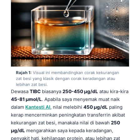
Rajah 1:
Visual ini membandingkan corak kekurangan
zat besi yang klasik dengan corak keradangan atau
lebihan zat besi.
Dewasa
TIBC
biasanya
250-450 µg/dL
atau kira-kira
45-81 µmol/L
. Apabila saya menyemak muat naik
dalam
Kantesti AI
, nilai melebihi
450 µg/dL
paling
kerap mencerminkan peningkatan transferrin akibat
kekurangan zat besi, manakala nilai di bawah
250
µg/dL
mengarahkan saya kepada keradangan,
penyakit hati, kehilangan protein, atau lebihan zat