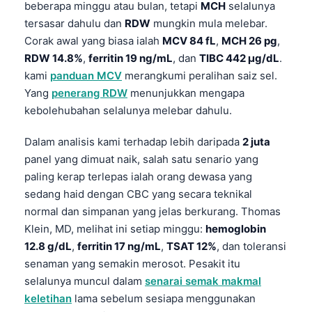
Gàidhlig
beberapa minggu atau bulan, tetapi
MCH
selalunya
tersasar dahulu dan
RDW
mungkin mula melebar.
Euskara
Corak awal yang biasa ialah
MCV 84 fL
,
MCH 26 pg
,
Македонски јазик
RDW 14.8%
,
ferritin 19 ng/mL
, dan
TIBC 442 µg/dL
.
Latviešu valoda
kami
panduan MCV
merangkumi peralihan saiz sel.
Yang
penerang RDW
menunjukkan mengapa
Galego
kebolehubahan selalunya melebar dahulu.
অসমীয়া
සිංහල
Dalam analisis kami terhadap lebih daripada
2 juta
panel yang dimuat naik, salah satu senario yang
سنڌي
paling kerap terlepas ialah orang dewasa yang
پښتو
sedang haid dengan CBC yang secara teknikal
normal dan simpanan yang jelas berkurang. Thomas
Klein, MD, melihat ini setiap minggu:
hemoglobin
Slovenčina
12.8 g/dL
,
ferritin 17 ng/mL
,
TSAT 12%
, dan toleransi
Hrvatski
senaman yang semakin merosot. Pesakit itu
Suomi
selalunya muncul dalam
senarai semak makmal
keletihan
lama sebelum sesiapa menggunakan
Қазақ тілі