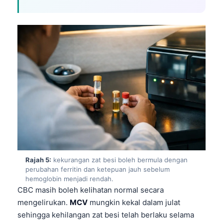
Frysk
Esperanto
Беларуская мова
Татар теле
Кыргызча
ئۇيغۇرچە
Cebuano
Basa Jawa
ພາສາລາວ
Монгол
Rajah 5:
kekurangan zat besi boleh bermula dengan
perubahan ferritin dan ketepuan jauh sebelum
Afrikaans
hemoglobin menjadi rendah.
CBC masih boleh kelihatan normal secara
العربية المغربية
mengelirukan.
MCV
mungkin kekal dalam julat
Occitan
sehingga kehilangan zat besi telah berlaku selama