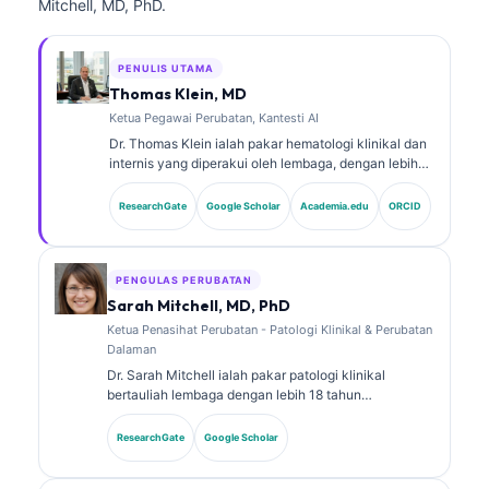
Mitchell, MD, PhD.
PENULIS UTAMA
Thomas Klein, MD
Ketua Pegawai Perubatan, Kantesti AI
Dr. Thomas Klein ialah pakar hematologi klinikal dan
internis yang diperakui oleh lembaga, dengan lebih
15 tahun pengalaman dalam perubatan makmal dan
analisis klinikal berbantukan AI. Sebagai Ketua
ResearchGate
Google Scholar
Academia.edu
ORCID
Pegawai Perubatan di Kantesti AI, beliau
menyediakan penyeliaan klinikal terhadap ketepatan
perubatan rangkaian saraf proprietari tersebut. Dr.
Klein telah menerbitkan secara meluas mengenai
PENGULAS PERUBATAN
tafsiran biomarker dan diagnostik makmal dalam
Sarah Mitchell, MD, PhD
topik perubatan makmal.
Ketua Penasihat Perubatan - Patologi Klinikal & Perubatan
Dalaman
Dr. Sarah Mitchell ialah pakar patologi klinikal
bertauliah lembaga dengan lebih 18 tahun
pengalaman dalam perubatan makmal dan analisis
diagnostik. Beliau memiliki pensijilan kepakaran
ResearchGate
Google Scholar
dalam kimia klinikal dan telah menerbitkan secara
meluas tentang panel biomarker dan analisis makmal