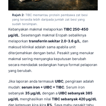
Rajah 2:
TIBC memantau protein pembawa zat besi
yang tersedia lebih daripada jumlah zat besi yang
sudah tersimpan.
Kebanyakan makmal melaporkan
TIBC 250-450
µg/dL
. Sesetengah makmal Eropah sebaliknya
melaporkan
transferrin sekitar 2.0-3.6 g/L
, dan
maksud klinikal adalah sama apabila unit
diterjemahkan dengan betul. Pesakit yang menukar
makmal sering menyangka keputusan berubah
secara mendadak sedangkan hanya format pelaporan
yang berubah.
Jika laporan anda termasuk
UIBC
, pengiraan adalah
mudah:
serum iron + UIBC = TIBC
. Serum iron
sebanyak
35 µg/dL
dengan a
UIBC sebanyak 385
µg/dL
menghasilkan nilai
TIBC sebanyak 420 µg/dL
dan ketepuan kira-kira
8%
. Saya mahu pesakit tahu