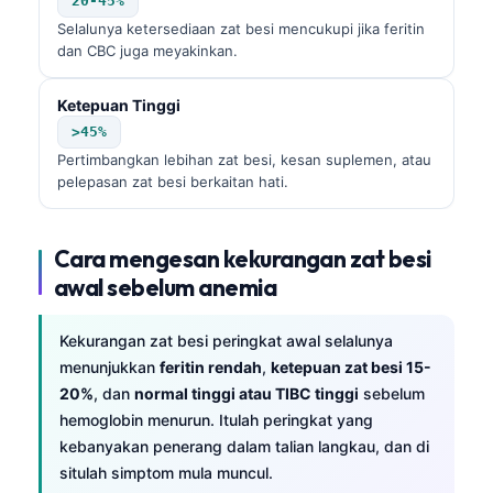
20-45%
Selalunya ketersediaan zat besi mencukupi jika feritin
dan CBC juga meyakinkan.
Ketepuan Tinggi
>45%
Pertimbangkan lebihan zat besi, kesan suplemen, atau
pelepasan zat besi berkaitan hati.
Cara mengesan kekurangan zat besi
awal sebelum anemia
Kekurangan zat besi peringkat awal selalunya
menunjukkan
feritin rendah
,
ketepuan zat besi 15-
20%
, dan
normal tinggi atau TIBC tinggi
sebelum
hemoglobin menurun. Itulah peringkat yang
Norsk bokmål
kebanyakan penerang dalam talian langkau, dan di
situlah simptom mula muncul.
Ślōnskŏ gŏdka