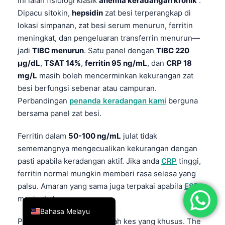
Ini ialah fisiologi klasik
anemia keradangan kronik
.
简体中文
Dipacu sitokin,
hepsidin
zat besi terperangkap di
lokasi simpanan, zat besi serum menurun, ferritin
Română
meningkat, dan pengeluaran transferrin menurun—
Türkçe
jadi
TIBC menurun
. Satu panel dengan
TIBC 220
Ελληνικά
µg/dL
,
TSAT 14%
,
ferritin 95 ng/mL
, dan
CRP 18
mg/L
masih boleh mencerminkan kekurangan zat
Português
besi berfungsi sebenar atau campuran.
Español
Perbandingan
penanda keradangan kami
berguna
Italiano
bersama panel zat besi.
עִבְרִית
Ferritin dalam
50-100 ng/mL
julat tidak
Français
sememangnya mengecualikan kekurangan dengan
pasti apabila keradangan aktif. Jika anda
CRP
tinggi,
العربية
ferritin normal mungkin memberi rasa selesa yang
Deutsch
palsu. Amaran yang sama juga terpakai apabila
ESR
English
meningkat.
Bahasa Melayu
Penyakit buah pinggang ialah kes yang khusus. The