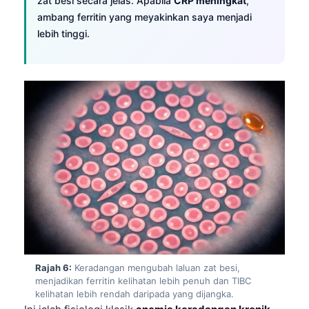
zat besi secara jelas. Apabila
CRP meningkat
,
日本語
ambang ferritin yang meyakinkan saya menjadi
Eesti
lebih tinggi.
Azərbaycan dili
Bosanski
Svenska
Српски језик
Íslenska
Հայերեն
Bahasa Indonesia
हिन्दी
Nederlands
Dansk
Rajah 6:
Keradangan mengubah laluan zat besi,
Български
menjadikan ferritin kelihatan lebih penuh dan TIBC
kelihatan lebih rendah daripada yang dijangka.
فارسی