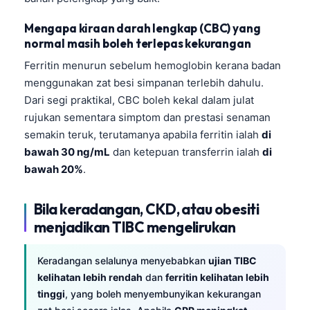
తెలుగు
Mengapa kiraan darah lengkap (CBC) yang
normal masih boleh terlepas kekurangan
मराठी
Ferritin menurun sebelum hemoglobin kerana badan
اردو
menggunakan zat besi simpanan terlebih dahulu.
বাংলা
Dari segi praktikal, CBC boleh kekal dalam julat
Shqip
rujukan sementara simptom dan prestasi senaman
semakin teruk, terutamanya apabila ferritin ialah
di
Magyar
bawah 30 ng/mL
dan ketepuan transferrin ialah
di
Slovenščina
bawah 20%
.
한국어
Polski
Bila keradangan, CKD, atau obesiti
menjadikan TIBC mengelirukan
Lietuvių kalba
Русский
Keradangan selalunya menyebabkan
ujian TIBC
ქართული
kelihatan lebih rendah
dan
ferritin kelihatan lebih
tinggi
, yang boleh menyembunyikan kekurangan
Čeština