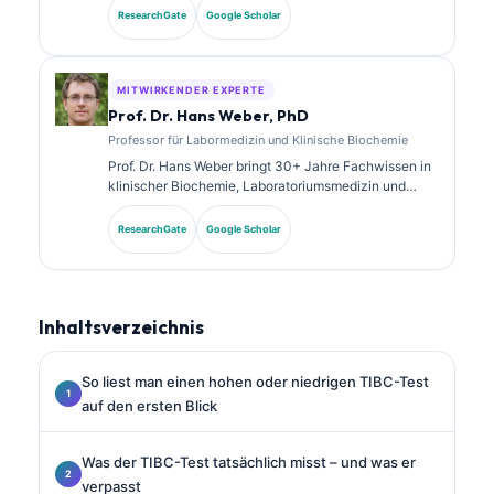
diagnostischen Analyse. Sie verfügt über
ResearchGate
Google Scholar
Spezialzertifizierungen in klinischer Chemie und hat
umfangreich zu Biomarker-Panels und
Laboranalysen in der klinischen Praxis veröffentlicht.
MITWIRKENDER EXPERTE
Prof. Dr. Hans Weber, PhD
Professor für Labormedizin und Klinische Biochemie
Prof. Dr. Hans Weber bringt 30+ Jahre Fachwissen in
klinischer Biochemie, Laboratoriumsmedizin und
Biomarkerforschung mit. Als ehemaliger Präsident der
Deutschen Gesellschaft für Klinische Chemie ist er
ResearchGate
Google Scholar
auf die Analyse diagnostischer Panels, die
Standardisierung von Biomarkern und KI-gestützte
Laboratoriumsmedizin spezialisiert.
Inhaltsverzeichnis
So liest man einen hohen oder niedrigen TIBC-Test
auf den ersten Blick
Was der TIBC-Test tatsächlich misst – und was er
verpasst