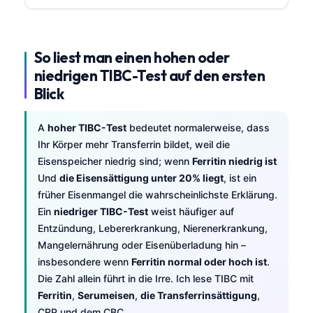
So liest man einen hohen oder
niedrigen TIBC-Test auf den ersten
Blick
A
hoher TIBC-Test
bedeutet normalerweise, dass
Ihr Körper mehr Transferrin bildet, weil die
Eisenspeicher niedrig sind; wenn
Ferritin niedrig ist
Und
die Eisensättigung unter 20% liegt
, ist ein
früher Eisenmangel die wahrscheinlichste Erklärung.
Ein
niedriger TIBC-Test
weist häufiger auf
Entzündung, Lebererkrankung, Nierenerkrankung,
Mangelernährung oder Eisenüberladung hin –
insbesondere wenn
Ferritin normal oder hoch ist
.
Die Zahl allein führt in die Irre. Ich lese TIBC mit
Ferritin
,
Serumeisen
,
die Transferrinsättigung
,
CRP und dem CBC.