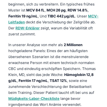
Gàidhlig
beginnen, sich zu verbreitern. Ein typisches frühes
Euskara
Muster ist
MCV 84 fL
,
MCH 26 pg
,
RDW 14.8%
,
Ferritin 19 ng/mL
, Und
TIBC 442 µg/dL
. Unser
MCV-
Македонски јазик
Leitfaden
deckt die Verschiebung der Zellgröße ab.
Latviešu valoda
Der
RDW-Erklärer
zeigt, warum die Variabilität oft
Galego
zuerst zunimmt.
অসমীয়া
In unserer Analyse von mehr als
2 Millionen
සිංහල
hochgeladene Panels: Eines der am häufigsten
سنڌي
übersehenen Szenarien ist die menstruierende
erwachsene Person mit einem technisch normalen
پښتو
CBC und eindeutig erschöpften Speichern. Thomas
Klein, MD, sieht das jede Woche:
Hämoglobin 12,8
Slovenčina
g/dL
,
Ferritin 17 ng/mL
,
TSAT 12%
, sowie eine
zunehmende Verschlechterung der Belastbarkeit
Hrvatski
beim Training. Dieser Patient taucht oft bei uns auf
Suomi
Müdigkeits-Labor-Checkliste
lange bevor
Қазақ тілі
irgendjemand das Wort Anämie verwendet.