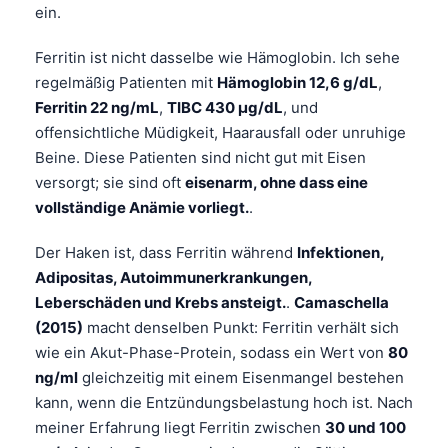
ein.
Ferritin ist nicht dasselbe wie Hämoglobin. Ich sehe
regelmäßig Patienten mit
Hämoglobin 12,6 g/dL
,
Ferritin 22 ng/mL
,
TIBC 430 µg/dL
, und
offensichtliche Müdigkeit, Haarausfall oder unruhige
Beine. Diese Patienten sind nicht gut mit Eisen
versorgt; sie sind oft
eisenarm, ohne dass eine
vollständige Anämie vorliegt.
.
Der Haken ist, dass Ferritin während
Infektionen,
Adipositas, Autoimmunerkrankungen,
Leberschäden und Krebs ansteigt.
.
Camaschella
(2015)
macht denselben Punkt: Ferritin verhält sich
wie ein Akut-Phase-Protein, sodass ein Wert von
80
ng/ml
gleichzeitig mit einem Eisenmangel bestehen
kann, wenn die Entzündungsbelastung hoch ist. Nach
meiner Erfahrung liegt Ferritin zwischen
30 und 100