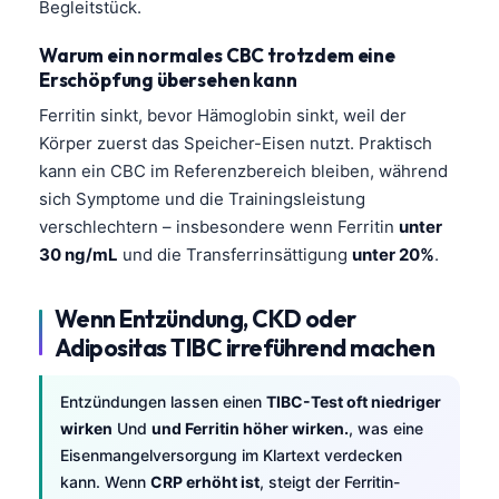
Begleitstück.
தமிழ்
Warum ein normales CBC trotzdem eine
తెలుగు
Erschöpfung übersehen kann
मराठी
Ferritin sinkt, bevor Hämoglobin sinkt, weil der
Körper zuerst das Speicher-Eisen nutzt. Praktisch
اردو
kann ein CBC im Referenzbereich bleiben, während
বাংলা
sich Symptome und die Trainingsleistung
Shqip
verschlechtern – insbesondere wenn Ferritin
unter
Magyar
30 ng/mL
und die Transferrinsättigung
unter 20%
.
Slovenščina
Wenn Entzündung, CKD oder
한국어
Adipositas TIBC irreführend machen
Polski
Lietuvių kalba
Entzündungen lassen einen
TIBC-Test oft niedriger
wirken
Und
und Ferritin höher wirken.
, was eine
Русский
Eisenmangelversorgung im Klartext verdecken
ქართული
kann. Wenn
CRP erhöht ist
, steigt der Ferritin-