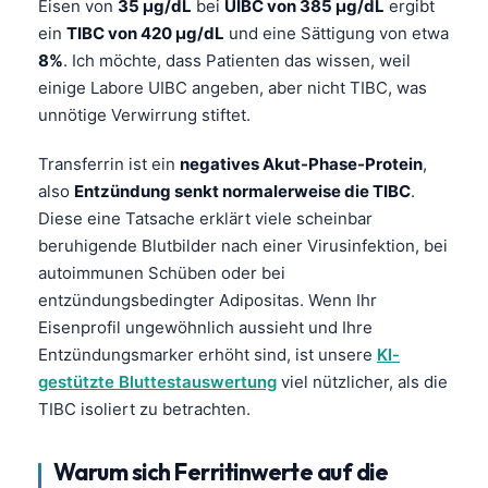
Eisen von
35 µg/dL
bei
UIBC von 385 µg/dL
ergibt
ein
TIBC von 420 µg/dL
und eine Sättigung von etwa
8%
. Ich möchte, dass Patienten das wissen, weil
einige Labore UIBC angeben, aber nicht TIBC, was
unnötige Verwirrung stiftet.
Transferrin ist ein
negatives Akut-Phase-Protein
,
also
Entzündung senkt normalerweise die TIBC
.
Diese eine Tatsache erklärt viele scheinbar
beruhigende Blutbilder nach einer Virusinfektion, bei
autoimmunen Schüben oder bei
entzündungsbedingter Adipositas. Wenn Ihr
Eisenprofil ungewöhnlich aussieht und Ihre
Entzündungsmarker erhöht sind, ist unsere
KI-
gestützte Bluttestauswertung
viel nützlicher, als die
TIBC isoliert zu betrachten.
Warum sich Ferritinwerte auf die