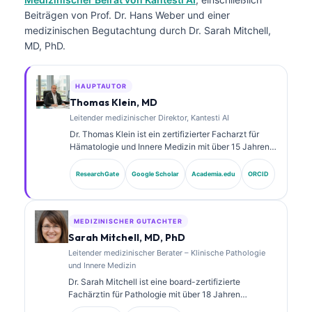
Beiträgen von Prof. Dr. Hans Weber und einer
medizinischen Begutachtung durch Dr. Sarah Mitchell,
MD, PhD.
HAUPTAUTOR
Thomas Klein, MD
Leitender medizinischer Direktor, Kantesti AI
Dr. Thomas Klein ist ein zertifizierter Facharzt für
Hämatologie und Innere Medizin mit über 15 Jahren
Erfahrung in der Labormedizin und in der KI-
gestützten klinischen Analyse. Als Chief Medical
ResearchGate
Google Scholar
Academia.edu
ORCID
Officer bei Kantesti AI übernimmt er die klinische
Aufsicht über die medizinische Richtigkeit des
proprietären neuronalen Netzwerks. Dr. Klein hat
umfangreich zu der Interpretation von Biomarkern
MEDIZINISCHER GUTACHTER
und zu Labor- diagnostik in Themen der
Sarah Mitchell, MD, PhD
Labormedizin veröffentlicht.
Leitender medizinischer Berater – Klinische Pathologie
und Innere Medizin
Dr. Sarah Mitchell ist eine board-zertifizierte
Fachärztin für Pathologie mit über 18 Jahren
Erfahrung in der Laboratoriumsmedizin und in der