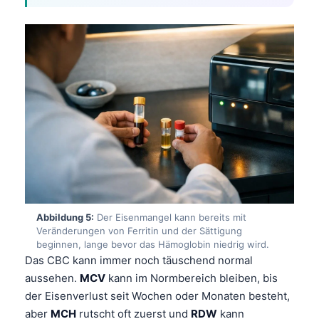
Frysk
Esperanto
Беларуская мова
Татар теле
Кыргызча
ئۇيغۇرچە
Cebuano
Basa Jawa
ພາສາລາວ
Abbildung 5:
Der Eisenmangel kann bereits mit
Монгол
Veränderungen von Ferritin und der Sättigung
beginnen, lange bevor das Hämoglobin niedrig wird.
Afrikaans
Das CBC kann immer noch täuschend normal
العربية المغربية
aussehen.
MCV
kann im Normbereich bleiben, bis
der Eisenverlust seit Wochen oder Monaten besteht,
Occitan
aber
MCH
rutscht oft zuerst und
RDW
kann