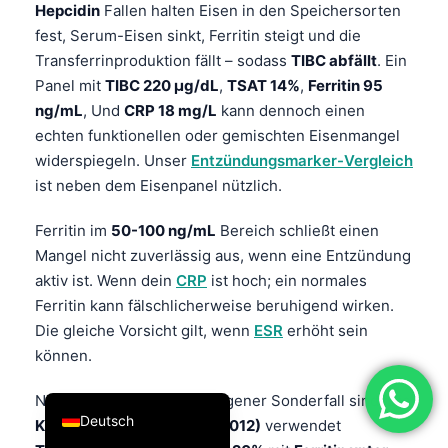
Hepcidin
Fallen halten Eisen in den Speichersorten
فارسی
fest, Serum-Eisen sinkt, Ferritin steigt und die
简体中文
Transferrinproduktion fällt – sodass
TIBC abfällt
. Ein
Panel mit
TIBC 220 µg/dL
,
TSAT 14%
,
Ferritin 95
Română
ng/mL
, Und
CRP 18 mg/L
kann dennoch einen
Türkçe
echten funktionellen oder gemischten Eisenmangel
Ελληνικά
widerspiegeln. Unser
Entzündungsmarker-Vergleich
ist neben dem Eisenpanel nützlich.
Português
Español
Ferritin im
50-100 ng/mL
Bereich schließt einen
Mangel nicht zuverlässig aus, wenn eine Entzündung
Italiano
aktiv ist. Wenn dein
CRP
ist hoch; ein normales
עִבְרִית
Ferritin kann fälschlicherweise beruhigend wirken.
Français
Die gleiche Vorsicht gilt, wenn
ESR
erhöht sein
العربية
können.
English
Nierenerkrankungen ein eigener Sonderfall sind. Die
Deutsch
KDIGO-Anämie-Leitlinie (2012)
verwendet