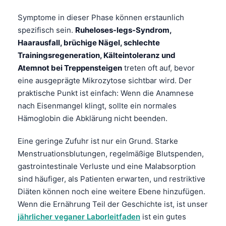
Català
Symptome in dieser Phase können erstaunlich
O‘zbekcha
spezifisch sein.
Ruheloses-legs-Syndrom,
Українська
Haarausfall, brüchige Nägel, schlechte
Trainingsregeneration, Kälteintoleranz und
አማርኛ
Atemnot bei Treppensteigen
treten oft auf, bevor
Kiswahili
eine ausgeprägte Mikrozytose sichtbar wird. Der
ភាសាខ្មែរ
praktische Punkt ist einfach: Wenn die Anamnese
nach Eisenmangel klingt, sollte ein normales
ဗမာစာ
Hämoglobin die Abklärung nicht beenden.
ไทย
Eine geringe Zufuhr ist nur ein Grund. Starke
Tagalog
Menstruationsblutungen, regelmäßige Blutspenden,
Tiếng Việt
gastrointestinale Verluste und eine Malabsorption
Bahasa Melayu
sind häufiger, als Patienten erwarten, und restriktive
മലയാളം
Diäten können noch eine weitere Ebene hinzufügen.
Wenn die Ernährung Teil der Geschichte ist, ist unser
ಕನ್ನಡ
jährlicher veganer Laborleitfaden
ist ein gutes
ગુજરાતી