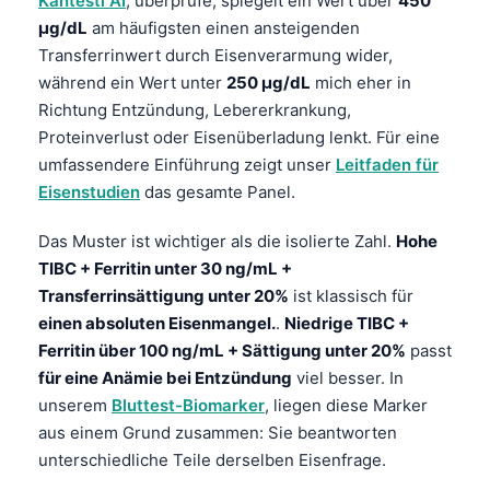
Kantesti AI
, überprüfe, spiegelt ein Wert über
450
µg/dL
am häufigsten einen ansteigenden
Transferrinwert durch Eisenverarmung wider,
während ein Wert unter
250 µg/dL
mich eher in
Richtung Entzündung, Lebererkrankung,
Proteinverlust oder Eisenüberladung lenkt. Für eine
umfassendere Einführung zeigt unser
Leitfaden für
Eisenstudien
das gesamte Panel.
Das Muster ist wichtiger als die isolierte Zahl.
Hohe
TIBC + Ferritin unter 30 ng/mL +
Transferrinsättigung unter 20%
ist klassisch für
einen absoluten Eisenmangel.
.
Niedrige TIBC +
Ferritin über 100 ng/mL + Sättigung unter 20%
passt
für eine Anämie bei Entzündung
viel besser. In
unserem
Bluttest-Biomarker
, liegen diese Marker
aus einem Grund zusammen: Sie beantworten
unterschiedliche Teile derselben Eisenfrage.