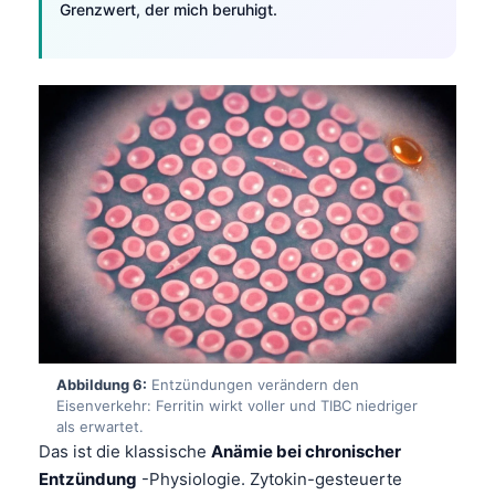
Grenzwert, der mich beruhigt.
Čeština
日本語
Eesti
Azərbaycan dili
Bosanski
Svenska
Српски језик
Íslenska
Հայերեն
Bahasa Indonesia
हिन्दी
Abbildung 6:
Entzündungen verändern den
Eisenverkehr: Ferritin wirkt voller und TIBC niedriger
Nederlands
als erwartet.
Dansk
Das ist die klassische
Anämie bei chronischer
Entzündung
-Physiologie. Zytokin-gesteuerte
Български