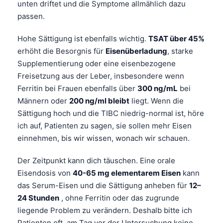
unten driftet und die Symptome allmählich dazu
passen.
Hohe Sättigung ist ebenfalls wichtig.
TSAT über 45%
erhöht die Besorgnis für
Eisenüberladung
, starke
Supplementierung oder eine eisenbezogene
Freisetzung aus der Leber, insbesondere wenn
Ferritin bei Frauen ebenfalls über
300 ng/mL
bei
Männern oder
200 ng/ml bleibt
liegt. Wenn die
Sättigung hoch und die TIBC niedrig-normal ist, höre
ich auf, Patienten zu sagen, sie sollen mehr Eisen
einnehmen, bis wir wissen, wonach wir schauen.
Der Zeitpunkt kann dich täuschen. Eine orale
Eisendosis von
40-65 mg elementarem Eisen
kann
das Serum-Eisen und die Sättigung anheben für
12–
24 Stunden
, ohne Ferritin oder das zugrunde
liegende Problem zu verändern. Deshalb bitte ich
Patienten oft, am Tag vor der Untersuchung keine