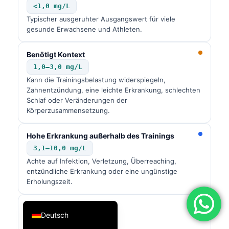
<1,0 mg/L
فارسی
Typischer ausgeruhter Ausgangswert für viele
简体中文
gesunde Erwachsene und Athleten.
Română
Benötigt Kontext
Türkçe
1,0–3,0 mg/L
Ελληνικά
Kann die Trainingsbelastung widerspiegeln,
Zahnentzündung, eine leichte Erkrankung, schlechten
Português
Schlaf oder Veränderungen der
Körperzusammensetzung.
Español
Italiano
Hohe Erkrankung außerhalb des Trainings
עִבְרִית
3,1–10,0 mg/L
Achte auf Infektion, Verletzung, Überreaching,
Français
entzündliche Erkrankung oder eine ungünstige
العربية
Erholungszeit.
English
Sehr hoch
Deutsch
>10,0 mg/L