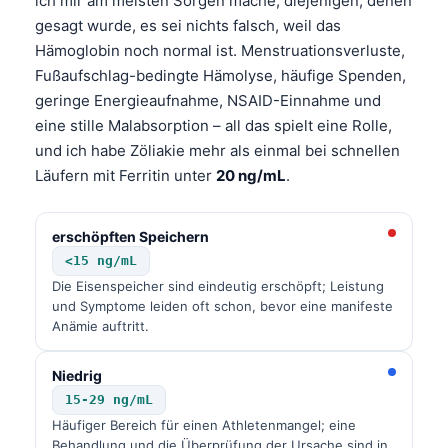
ich mir am meisten Sorgen mache, diejenigen, denen
gesagt wurde, es sei nichts falsch, weil das
Hämoglobin noch normal ist. Menstruationsverluste,
Fußaufschlag-bedingte Hämolyse, häufige Spenden,
geringe Energieaufnahme, NSAID-Einnahme und
eine stille Malabsorption – all das spielt eine Rolle,
und ich habe Zöliakie mehr als einmal bei schnellen
Läufern mit Ferritin unter
20 ng/mL
.
erschöpften Speichern
<15 ng/mL
Die Eisenspeicher sind eindeutig erschöpft; Leistung
und Symptome leiden oft schon, bevor eine manifeste
Anämie auftritt.
Niedrig
15-29 ng/mL
Häufiger Bereich für einen Athletenmangel; eine
Behandlung und die Überprüfung der Ursache sind in