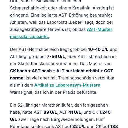
Urin, starker Muskelkater-ähnlicher
Schmerzhaftigkeit oder einem Kreatinin-Anstieg ist
dringend. Eine isolierte AST-Erhöhung beunruhigt
Athleten, weil das Laborblatt „Leber“ sagt, doch der
aussagekräftigere Hinweis ist, ob das
AST-Muster
muskulär aussieht.
.
Der AST-Normalbereich liegt grob bei
10-40 U/L
und
ALT liegt grob bei
7-56 U/L
, aber AST ist reichlich in
der Skelettmuskulatur vorhanden. Das Muster von
CK hoch + AST hoch + ALT nur leicht erhöht + GGT
normal
ist viel eher mit Trainingsschäden vereinbar
als mit dem
Artikel zu Leberenzym-Mustern
Warnsignal, das ich in der Praxis befürchte.
Ein 52-jähriger Marathonläufer, den ich gesehen
habe, hatte AST
89 U/L
, ALT
41 U/L
, und CK
1.240
Norsk bokmål
U/L
zwei Tage nach Bergwiederholungen. Fünf
Ślōnskŏ gŏdka
Ruhetage später sank AST auf
32 U/L
und CK auf
188