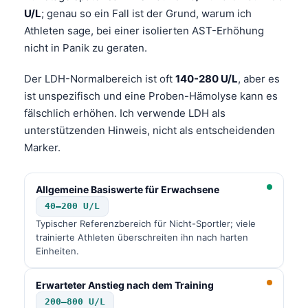
U/L
; genau so ein Fall ist der Grund, warum ich
Frysk
Athleten sage, bei einer isolierten AST-Erhöhung
Esperanto
nicht in Panik zu geraten.
Беларуская мова
Der LDH-Normalbereich ist oft
140-280 U/L
, aber es
Татар теле
ist unspezifisch und eine Proben-Hämolyse kann es
Кыргызча
fälschlich erhöhen. Ich verwende LDH als
ئۇيغۇرچە
unterstützenden Hinweis, nicht als entscheidenden
Marker.
Cebuano
Basa Jawa
Allgemeine Basiswerte für Erwachsene
ພາສາລາວ
40–200 U/L
Монгол
Typischer Referenzbereich für Nicht-Sportler; viele
trainierte Athleten überschreiten ihn nach harten
Afrikaans
Einheiten.
العربية المغربية
Erwarteter Anstieg nach dem Training
Occitan
200–800 U/L