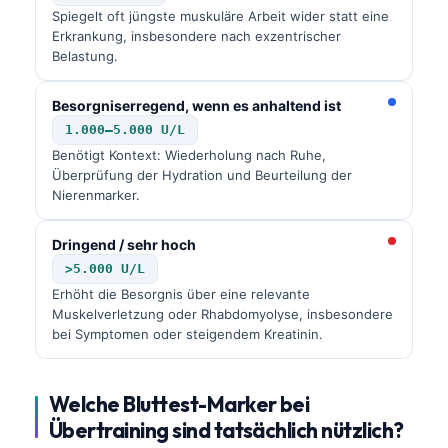
Gàidhlig
Spiegelt oft jüngste muskuläre Arbeit wider statt eine
Euskara
Erkrankung, insbesondere nach exzentrischer
Belastung.
Македонски јазик
Latviešu valoda
Besorgniserregend, wenn es anhaltend ist
1.000–5.000 U/L
Galego
Benötigt Kontext: Wiederholung nach Ruhe,
অসমীয়া
Überprüfung der Hydration und Beurteilung der
Nierenmarker.
සිංහල
سنڌي
Dringend / sehr hoch
پښتو
>5.000 U/L
Erhöht die Besorgnis über eine relevante
Muskelverletzung oder Rhabdomyolyse, insbesondere
Slovenčina
bei Symptomen oder steigendem Kreatinin.
Hrvatski
Suomi
Welche Bluttest-Marker bei
Übertraining sind tatsächlich nützlich?
Қазақ тілі