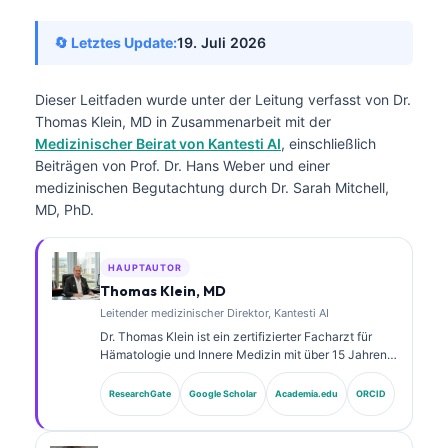
🔄 Letztes Update:
19. Juli 2026
Dieser Leitfaden wurde unter der Leitung verfasst von
Dr.
Thomas Klein, MD
in Zusammenarbeit mit der
Medizinischer Beirat von Kantesti AI
, einschließlich
Beiträgen von Prof. Dr. Hans Weber und einer
medizinischen Begutachtung durch Dr. Sarah Mitchell,
MD, PhD.
HAUPTAUTOR
Thomas Klein, MD
Leitender medizinischer Direktor, Kantesti AI
Dr. Thomas Klein ist ein zertifizierter Facharzt für
Hämatologie und Innere Medizin mit über 15 Jahren
Erfahrung in der Labormedizin und in der KI-
gestützten klinischen Analyse. Als Chief Medical
ResearchGate
Google Scholar
Academia.edu
ORCID
Officer bei Kantesti AI übernimmt er die klinische
Aufsicht über die medizinische Richtigkeit des
proprietären neuronalen Netzwerks. Dr. Klein hat