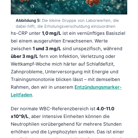
தமிழ்
తెలుగు
Abbildung 5:
Die kleine Gruppe von Laborwerten, die
dabei hilft, die Erholungsverschuldung einzuordnen
मराठी
hs-CRP unter
1,0 mg/L
ist ein vernünftiges Basisziel
اردو
bei einem ausgeruhten Erwachsenen. Werte
zwischen
1 und 3 mg/L
sind unspezifisch, während
বাংলা
über 3 mg/L
fern von Infektion, Verletzung oder
Shqip
Wettkampf-Woche mich härter auf Schlafdefizit,
Magyar
Zahnprobleme, Unterversorgung mit Energie und
Trainingsmonotonie blicken lässt – mit demselben
Slovenščina
Rahmen, den wir in unserem
Entzündungsmarker-
한국어
Leitfaden
.
Polski
Der normale WBC-Referenzbereich ist
4.0-11.0
Lietuvių kalba
x10^9/L
, aber intensive Einheiten können die
Русский
Neutrophilen vorübergehend für mehrere Stunden
ქართული
erhöhen und die Lymphozyten senken. Das ist einer