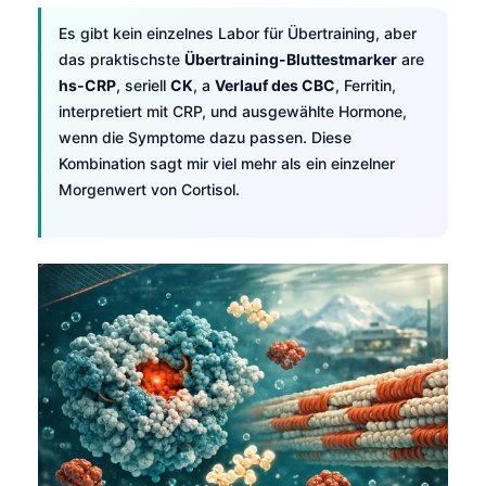
Català
Es gibt kein einzelnes Labor für Übertraining, aber
O‘zbekcha
das praktischste
Übertraining-Bluttestmarker
are
hs-CRP
, seriell
CK
, a
Verlauf des CBC
, Ferritin,
Українська
interpretiert mit CRP, und ausgewählte Hormone,
አማርኛ
wenn die Symptome dazu passen. Diese
Kiswahili
Kombination sagt mir viel mehr als ein einzelner
Morgenwert von Cortisol.
ភាសាខ្មែរ
ဗမာစာ
ไทย
Tagalog
Tiếng Việt
Bahasa Melayu
മലയാളം
ಕನ್ನಡ
ગુજરાતી