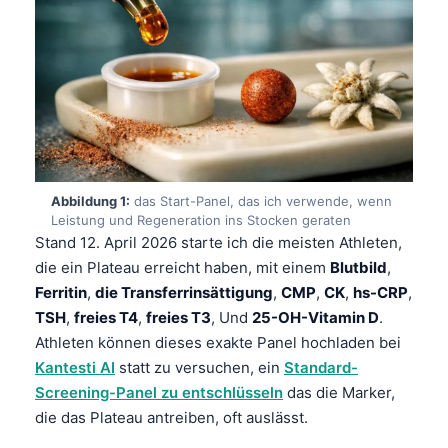
Abbildung 1:
das Start-Panel, das ich verwende, wenn
Leistung und Regeneration ins Stocken geraten
Stand 12. April 2026 starte ich die meisten Athleten,
die ein Plateau erreicht haben, mit einem
Blutbild
,
Ferritin
,
die Transferrinsättigung
,
CMP
,
CK
,
hs-CRP
,
TSH
,
freies T4
,
freies T3
, Und
25-OH-Vitamin D
.
Athleten können dieses exakte Panel hochladen bei
Kantesti AI
statt zu versuchen, ein
Standard-
Screening-Panel zu entschlüsseln
das die Marker,
die das Plateau antreiben, oft auslässt.