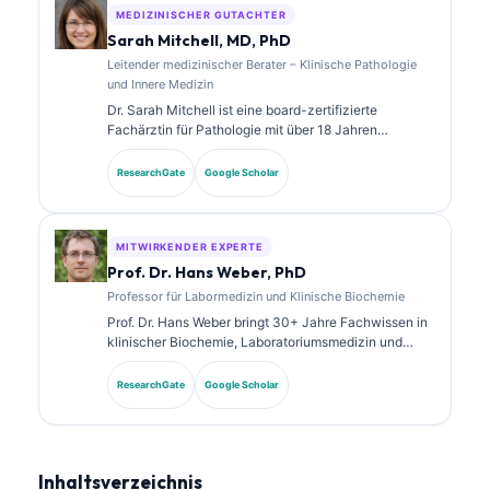
umfangreich zu der Interpretation von Biomarkern
MEDIZINISCHER GUTACHTER
und zu Labor- diagnostik in Themen der
Sarah Mitchell, MD, PhD
Labormedizin veröffentlicht.
Leitender medizinischer Berater – Klinische Pathologie
und Innere Medizin
Dr. Sarah Mitchell ist eine board-zertifizierte
Fachärztin für Pathologie mit über 18 Jahren
Erfahrung in der Laboratoriumsmedizin und in der
diagnostischen Analyse. Sie verfügt über
ResearchGate
Google Scholar
Spezialzertifizierungen in klinischer Chemie und hat
umfangreich zu Biomarker-Panels und
Laboranalysen in der klinischen Praxis veröffentlicht.
MITWIRKENDER EXPERTE
Prof. Dr. Hans Weber, PhD
Professor für Labormedizin und Klinische Biochemie
Prof. Dr. Hans Weber bringt 30+ Jahre Fachwissen in
klinischer Biochemie, Laboratoriumsmedizin und
Biomarkerforschung mit. Als ehemaliger Präsident der
Deutschen Gesellschaft für Klinische Chemie ist er
ResearchGate
Google Scholar
auf die Analyse diagnostischer Panels, die
Standardisierung von Biomarkern und KI-gestützte
Laboratoriumsmedizin spezialisiert.
Inhaltsverzeichnis