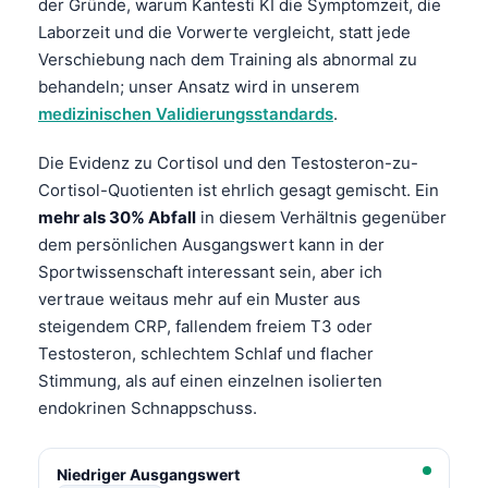
der Gründe, warum Kantesti KI die Symptomzeit, die
Čeština
Laborzeit und die Vorwerte vergleicht, statt jede
日本語
Verschiebung nach dem Training als abnormal zu
Eesti
behandeln; unser Ansatz wird in unserem
medizinischen Validierungsstandards
.
Azərbaycan dili
Bosanski
Die Evidenz zu Cortisol und den Testosteron-zu-
Cortisol-Quotienten ist ehrlich gesagt gemischt. Ein
Svenska
mehr als 30% Abfall
in diesem Verhältnis gegenüber
Српски језик
dem persönlichen Ausgangswert kann in der
Íslenska
Sportwissenschaft interessant sein, aber ich
vertraue weitaus mehr auf ein Muster aus
Հայերեն
steigendem CRP, fallendem freiem T3 oder
Bahasa Indonesia
Testosteron, schlechtem Schlaf und flacher
हिन्दी
Stimmung, als auf einen einzelnen isolierten
Nederlands
endokrinen Schnappschuss.
Dansk
Niedriger Ausgangswert
Български