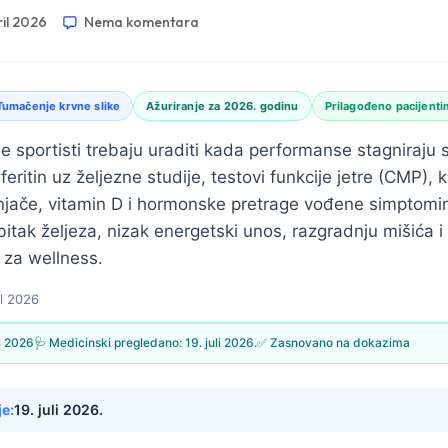
ril 2026
Nema komentara
Tumačenje krvne slike
Ažuriranje za 2026. godinu
Prilagođeno pacijenti
e sportisti trebaju uraditi kada performanse stagniraju
feritin uz željezne studije, testovi funkcije jetre (CMP), 
tnjače, vitamin D i hormonske pretrage vođene simptomi
ubitak željeza, nizak energetski unos, razgradnju mišića 
 za wellness.
il 2026
il 2026
🩺 Medicinski pregledano:
19. juli 2026.
✅ Zasnovano na dokazima
je:
19. juli 2026.