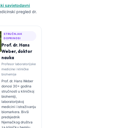
ki savjetodavni
edicinski pregled dr.
STRUČNJAK
DOPRINOSI
Prof. dr. Hans
Weber, doktor
nauka
Profesor laboratorijske
medicine i kliničke
biohemije
Prof. dr. Hans Weber
donosi 30+ godina
stručnosti u kliničkoj
biohemiji,
laboratorijskoj
medicini i istraživanju
biomarkera. Bivši
predsjednik
Njemačkog društva
za kliničku hemiju,