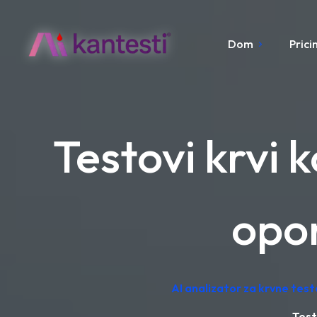
Dom
Prici
Testovi krvi k
opo
AI analizator za krvne tes
Test