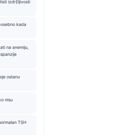
ti izdržljivosti
 posebno kada
ti na anemiju,
kspanzije
oje ostanu
ko nisu
 normalan TSH