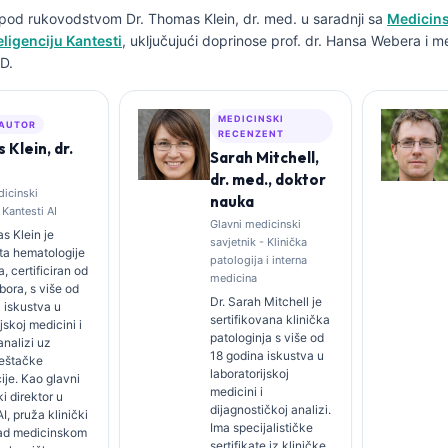
n pod rukovodstvom
Dr. Thomas Klein, dr. med.
u saradnji sa
Medicins
ligenciju Kantesti
, uključujući doprinose prof. dr. Hansa Webera i m
D.
MEDICINSKI
 AUTOR
RECENZENT
Klein, dr.
Sarah Mitchell,
dr. med., doktor
dicinski
nauka
 Kantesti AI
Glavni medicinski
s Klein je
savjetnik - Klinička
sta hematologije
patologija i interna
ta, certificiran od
medicina
bora, s više od
Dr. Sarah Mitchell je
 iskustva u
sertifikovana klinička
jskoj medicini i
patologinja s više od
analizi uz
18 godina iskustva u
eštačke
laboratorijskoj
cije. Kao glavni
medicini i
i direktor u
dijagnostičkoj analizi.
I, pruža klinički
Ima specijalističke
ad medicinskom
sertifikate iz kliničke