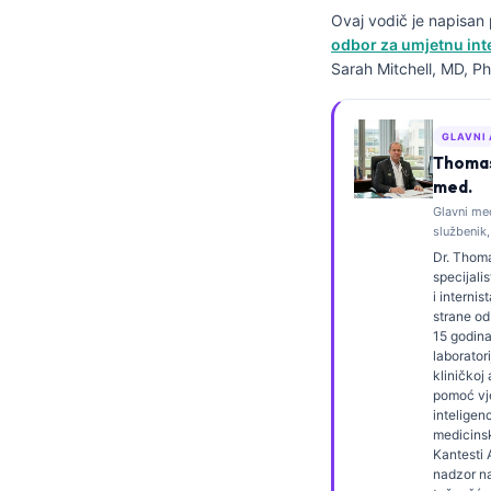
Ovaj vodič je napisa
Frysk
odbor za umjetnu inte
Esperanto
Sarah Mitchell, MD, Ph
Беларуская мова
Татар теле
GLAVNI
Thomas 
Кыргызча
med.
ئۇيغۇرچە
Glavni me
službenik,
Cebuano
Dr. Thoma
Basa Jawa
specijali
i internis
ພາສາລາວ
strane od
15 godina
Монгол
laboratori
kliničkoj 
Afrikaans
pomoć vj
inteligen
العربية المغربية
medicinsk
Kantesti A
Occitan
nadzor n