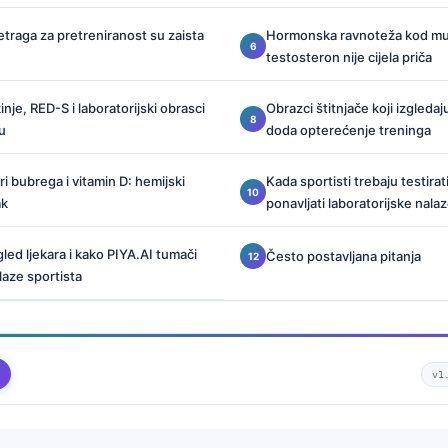
retraga za pretreniranost su zaista
Hormonska ravnoteža kod muš
testosteron nije cijela priča
nje, RED-S i laboratorijski obrasci
Obrazci štitnjače koji izgleda
u
doda opterećenje treninga
eri bubrega i vitamin D: hemijski
Kada sportisti trebaju testirati
ak
ponavljati laboratorijske nala
gled ljekara i kako PIYA.AI tumači
Često postavljana pitanja
laze sportista
v1