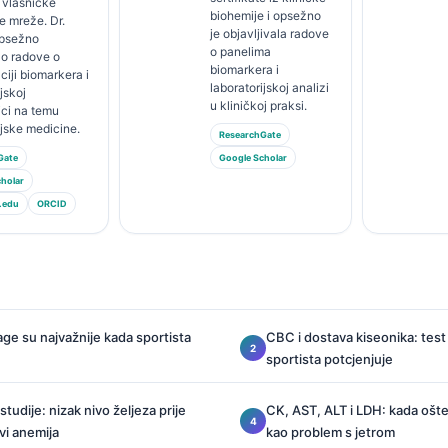
 vlasničke
biohemije i opsežno
e mreže. Dr.
je objavljivala radove
opsežno
o panelima
ao radove o
biomarkera i
ciji biomarkera i
laboratorijskoj analizi
jskoj
u kliničkoj praksi.
ici na temu
ijske medicine.
ResearchGate
Gate
Google Scholar
holar
.edu
ORCID
age su najvažnije kada sportista
CBC i dostava kiseonika: test 
sportista potcjenjuje
 studije: nizak nivo željeza prije
CK, AST, ALT i LDH: kada ošte
vi anemija
kao problem s jetrom