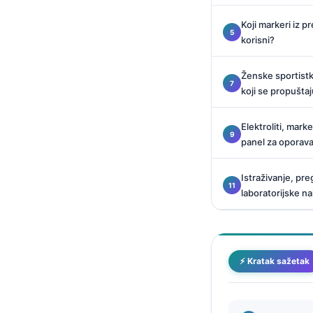
Català
Koji markeri iz p
O‘zbekcha
korisni?
Українська
Ženske sportistki
አማርኛ
koji se propuštaj
Kiswahili
ភាសាខ្មែរ
Elektroliti, mark
panel za oporav
ဗမာစာ
ไทย
Istraživanje, pre
laboratorijske na
Tagalog
Tiếng Việt
Bahasa Melayu
⚡ Kratak sažetak
മലയാളം
ಕನ್ನಡ
ગુજરાતી