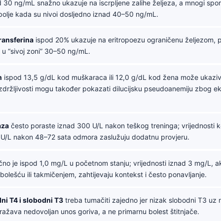
 30 ng/mL snažno ukazuje na iscrpljene zalihe željeza, a mnogi sportis
 bolje kada su nivoi dosljedno iznad 40–50 ng/mL.
transferina
ispod 20% ukazuje na eritropoezu ograničenu željezom,
je u “sivoj zoni” 30–50 ng/mL.
n
ispod 13,5 g/dL kod muškaraca ili 12,0 g/dL kod žena može ukaziva
i izdržljivosti mogu također pokazati dilucijsku pseudoanemiju zbog e
aza
često poraste iznad 300 U/L nakon teškog treninga; vrijednosti k
 U/L nakon 48–72 sata odmora zaslužuju dodatnu provjeru.
no je ispod 1,0 mg/L u početnom stanju; vrijednosti iznad 3 mg/L, a
olešću ili takmičenjem, zahtijevaju kontekst i često ponavljanje.
ni T4 i slobodni T3
treba tumačiti zajedno jer nizak slobodni T3 uz
ažava nedovoljan unos goriva, a ne primarnu bolest štitnjače.