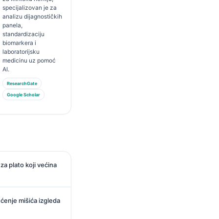
specijalizovan je za
analizu dijagnostičkih
panela,
standardizaciju
biomarkera i
laboratorijsku
medicinu uz pomoć
AI.
ResearchGate
Google Scholar
za plato koji većina
ćenje mišića izgleda