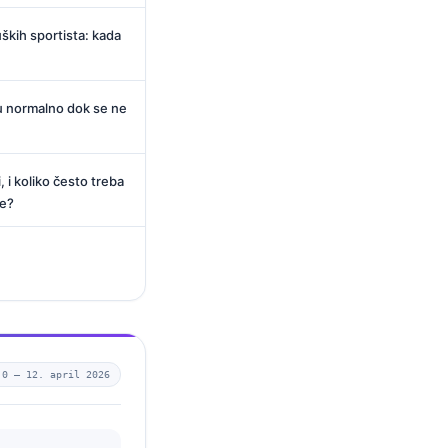
kih sportista: kada
ju normalno dok se ne
, i koliko često treba
ze?
.0 —
12. april 2026