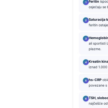
Feritin
ispod
osjećaju se
தமிழ்
తెలుగు
Saturacija 
मराठी
feritin osta
اردو
Hemoglobi
বাংলা
ali sportist
Shqip
plazme.
Magyar
Kreatin kin
Slovenščina
iznad 1.000
한국어
Polski
hs-CRP
obič
povezane s b
Lietuvių kalba
Русский
TSH, slobod
ქართული
najčešće odr