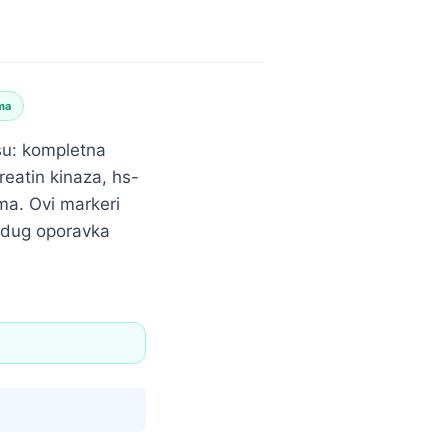
ma
 su: kompletna
kreatin kinaza, hs-
ma. Ovi markeri
i dug oporavka