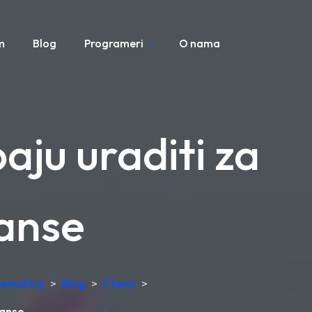
m
Blog
Programeri
O nama
baju uraditi za
anse
Njemačkoj
>
Blog
>
Članci
>
manse