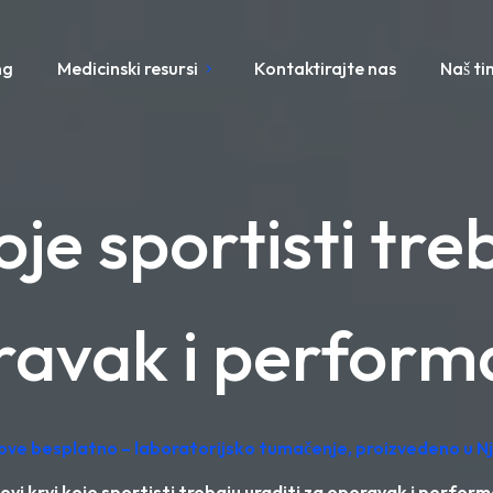
ng
Medicinski resursi
Kontaktirajte nas
Naš ti
oje sportisti tre
ravak i perform
tove besplatno – laboratorijsko tumačenje, proizvedeno u 
ovi krvi koje sportisti trebaju uraditi za oporavak i perfor