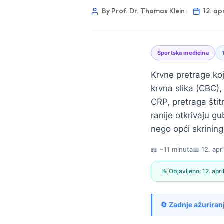
By Prof. Dr. Thomas Klein
12. ap
Sportska medicina
Krvne pretrage koj
krvna slika (CBC), 
CRP, pretraga šti
ranije otkrivaju g
nego opći skrining
📖 ~11 minuta
📅
12. apr
📝 Objavljeno:
12. apr
Norsk bokmål
🔄 Zadnje ažuriran
Ślōnskŏ gŏdka