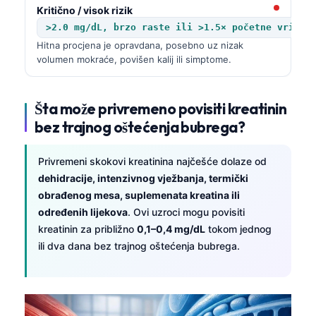
Kritično / visok rizik
>2.0 mg/dL, brzo raste ili >1.5× početne vrijed
Hitna procjena je opravdana, posebno uz nizak
volumen mokraće, povišen kalij ili simptome.
Šta može privremeno povisiti kreatinin
bez trajnog oštećenja bubrega?
Privremeni skokovi kreatinina najčešće dolaze od
dehidracije, intenzivnog vježbanja, termički
obrađenog mesa, suplemenata kreatina ili
određenih lijekova
. Ovi uzroci mogu povisiti
kreatinin za približno
0,1–0,4 mg/dL
tokom jednog
ili dva dana bez trajnog oštećenja bubrega.