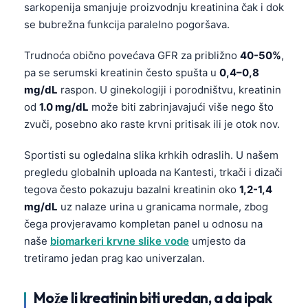
sarkopenija smanjuje proizvodnju kreatinina čak i dok
se bubrežna funkcija paralelno pogoršava.
Trudnoća obično povećava GFR za približno
40-50%
,
pa se serumski kreatinin često spušta u
0,4–0,8
mg/dL
raspon. U ginekologiji i porodništvu, kreatinin
od
1.0 mg/dL
može biti zabrinjavajući više nego što
zvuči, posebno ako raste krvni pritisak ili je otok nov.
Sportisti su ogledalna slika krhkih odraslih. U našem
pregledu globalnih uploada na Kantesti, trkači i dizači
tegova često pokazuju bazalni kreatinin oko
1,2-1,4
mg/dL
uz nalaze urina u granicama normale, zbog
čega provjeravamo kompletan panel u odnosu na
naše
biomarkeri krvne slike vode
umjesto da
tretiramo jedan prag kao univerzalan.
Može li kreatinin biti uredan, a da ipak