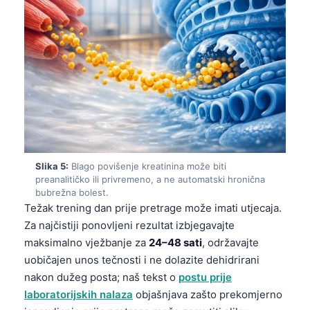
Slika 5:
Blago povišenje kreatinina može biti
preanalitičko ili privremeno, a ne automatski hronična
bubrežna bolest.
Težak trening dan prije pretrage može imati utjecaja.
Za najčistiji ponovljeni rezultat izbjegavajte
maksimalno vježbanje za
24–48 sati
, održavajte
uobičajen unos tečnosti i ne dolazite dehidrirani
nakon dužeg posta; naš tekst o
postu prije
laboratorijskih nalaza
objašnjava zašto prekomjerno