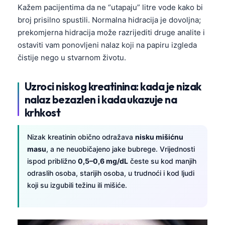
Kažem pacijentima da ne “utapaju” litre vode kako bi
Frysk
broj prisilno spustili. Normalna hidracija je dovoljna;
Esperanto
prekomjerna hidracija može razrijediti druge analite i
Беларуская мова
ostaviti vam ponovljeni nalaz koji na papiru izgleda
čistije nego u stvarnom životu.
Татар теле
Кыргызча
Uzroci niskog kreatinina: kada je nizak
ئۇيغۇرچە
nalaz bezazlen i kada ukazuje na
Cebuano
krhkost
Basa Jawa
Nizak kreatinin obično odražava
nisku mišićnu
ພາສາລາວ
masu
, a ne neuobičajeno jake bubrege. Vrijednosti
Монгол
ispod približno
0,5–0,6 mg/dL
česte su kod manjih
odraslih osoba, starijih osoba, u trudnoći i kod ljudi
Afrikaans
koji su izgubili težinu ili mišiće.
العربية المغربية
Occitan