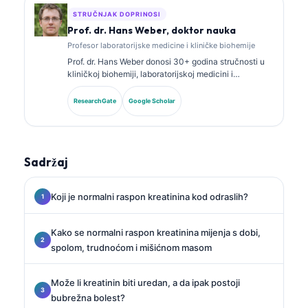
STRUČNJAK DOPRINOSI
Prof. dr. Hans Weber, doktor nauka
Profesor laboratorijske medicine i kliničke biohemije
Prof. dr. Hans Weber donosi 30+ godina stručnosti u
kliničkoj biohemiji, laboratorijskoj medicini i
istraživanju biomarkera. Bivši predsjednik Njemačkog
društva za kliničku hemiju, specijalizovan je za
ResearchGate
Google Scholar
analizu dijagnostičkih panela, standardizaciju
biomarkera i laboratorijsku medicinu uz pomoć AI.
Sadržaj
Koji je normalni raspon kreatinina kod odraslih?
Kako se normalni raspon kreatinina mijenja s dobi,
spolom, trudnoćom i mišićnom masom
Može li kreatinin biti uredan, a da ipak postoji
bubrežna bolest?