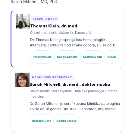
Sarah Mitchell, MD, PhD.
GLAVNI AUTOR
Thomas Klein, dr. med.
Glavni medicinski službenik, Kantesti AI
Dr. Thomas Klein je specijalista hematologije i
internista, certificiran od strane odbora, s više od 15
godina iskustva u laboratorijskoj medicini i kliničkoj
analizi uz pomoć vještačke inteligencije. Kao glavni
ResearchGate
Google Scholar
Academia.edu
ORCID
medicinski direktor u Kantesti AI, pruža klinički
nadzor nad medicinskom tačnošću vlasničke
neuronske mreže. Dr. Klein je opsežno objavljivao
radove o interpretaciji biomarkera i laboratorijskoj
MEDICINSKI RECENZENT
dijagnostici na temu laboratorijske medicine.
Sarah Mitchell, dr. med., doktor nauka
Glavni medicinski savjetnik - Klinička patologija i interna
medicina
Dr. Sarah Mitchell je sertifikovana klinička patologinja
s više od 18 godina iskustva u laboratorijskoj medicini
i dijagnostičkoj analizi. Ima specijalističke sertifikate
iz kliničke biohemije i opsežno je objavljivala radove
ResearchGate
Google Scholar
o panelima biomarkera i laboratorijskoj analizi u
kliničkoj praksi.