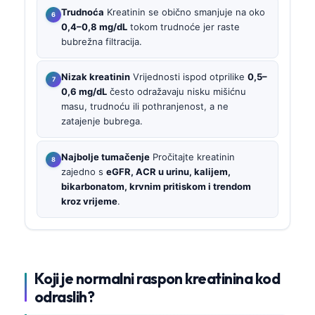
Trudnoća
Kreatinin se obično smanjuje na oko
0,4–0,8 mg/dL
tokom trudnoće jer raste
bubrežna filtracija.
Nizak kreatinin
Vrijednosti ispod otprilike
0,5–
0,6 mg/dL
često odražavaju nisku mišićnu
masu, trudnoću ili pothranjenost, a ne
zatajenje bubrega.
Najbolje tumačenje
Pročitajte kreatinin
zajedno s
eGFR, ACR u urinu, kalijem,
bikarbonatom, krvnim pritiskom i trendom
kroz vrijeme
.
Koji je normalni raspon kreatinina kod
odraslih?