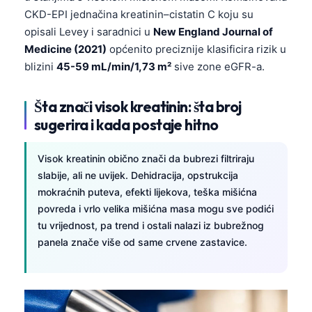
CKD-EPI jednačina kreatinin–cistatin C koju su
opisali Levey i saradnici u
New England Journal of
Medicine (2021)
općenito preciznije klasificira rizik u
blizini
45-59 mL/min/1,73 m²
sive zone eGFR-a.
Šta znači visok kreatinin: šta broj
sugerira i kada postaje hitno
Visok kreatinin obično znači da bubrezi filtriraju
slabije, ali ne uvijek. Dehidracija, opstrukcija
mokraćnih puteva, efekti lijekova, teška mišićna
povreda i vrlo velika mišićna masa mogu sve podići
tu vrijednost, pa trend i ostali nalazi iz bubrežnog
panela znače više od same crvene zastavice.