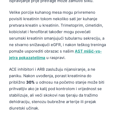
ispravljanje prije pretrage može zamutiti sliku.
Velike porcije kuhanog mesa mogu privremeno
povisiti kreatinin tokom nekoliko sati jer kuhanje
pretvara kreatin u kreatinin. Trimetoprim, cimetidin,
kobicistat i fenofibrat također mogu povećati
serumski kreatinin smanjujući tubularnu sekreciju, a
ne stvarno snižavajući eGFR, i nakon teškog treninga
pomaže usporediti obrazac s našim
AST mišić-vs-
jetra pokazateljima
u raspravi.
ACE inhibitori i ARB zaslužuju nijansiranje, a ne
paniku. Nakon uvođenja, porast kreatinina do
približno
30%
u odnosu na početno stanje može biti
prihvatljiv ako je kalij pod kontrolom i vrijednost se
stabilizuje, ali veći skokovi nas tjeraju da tražimo
dehidraciju, stenozu bubrežne arterije ili prejak
Norsk bokmål
diuretski učinak.
Ślōnskŏ gŏdka