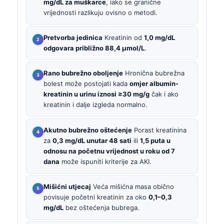
mg/dL za muškarce
, iako se granične
vrijednosti razlikuju ovisno o metodi.
Pretvorba jedinica
Kreatinin od
1,0 mg/dL
odgovara približno 88,4 µmol/L
.
Rano bubrežno oboljenje
Hronična bubrežna
bolest može postojati kada
omjer albumin-
kreatinin u urinu iznosi ≥30 mg/g
čak i ako
kreatinin i dalje izgleda normalno.
Akutno bubrežno oštećenje
Porast kreatinina
za
0,3 mg/dL unutar 48 sati
ili
1,5 puta u
odnosu na početnu vrijednost u roku od 7
dana
može ispuniti kriterije za AKI.
Mišićni utjecaj
Veća mišićna masa obično
povisuje početni kreatinin za oko
0,1–0,3
mg/dL
bez oštećenja bubrega.