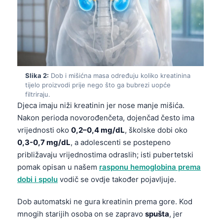
Slika 2:
Dob i mišićna masa određuju koliko kreatinina
tijelo proizvodi prije nego što ga bubrezi uopće
filtriraju.
Djeca imaju niži kreatinin jer nose manje mišića.
Nakon perioda novorođenčeta, dojenčad često ima
vrijednosti oko
0,2–0,4 mg/dL
, školske dobi oko
0,3-0,7 mg/dL
, a adolescenti se postepeno
približavaju vrijednostima odraslih; isti pubertetski
pomak opisan u našem
rasponu hemoglobina prema
dobi i spolu
vodič se ovdje također pojavljuje.
Dob automatski ne gura kreatinin prema gore. Kod
mnogih starijih osoba on se zapravo
spušta
, jer