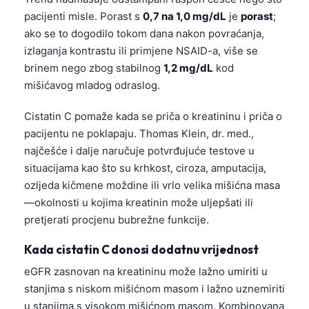
pacijenti misle. Porast s
0,7 na 1,0 mg/dL
je
porast
;
ako se to dogodilo tokom dana nakon povraćanja,
izlaganja kontrastu ili primjene NSAID-a, više se
brinem nego zbog stabilnog
1,2 mg/dL
kod
mišićavog mladog odraslog.
Cistatin C pomaže kada se priča o kreatininu i priča o
pacijentu ne poklapaju. Thomas Klein, dr. med.,
najčešće i dalje naručuje potvrđujuće testove u
situacijama kao što su krhkost, ciroza, amputacija,
ozljeda kičmene moždine ili vrlo velika mišićna masa
—okolnosti u kojima kreatinin može uljepšati ili
pretjerati procjenu bubrežne funkcije.
Kada cistatin C donosi dodatnu vrijednost
eGFR zasnovan na kreatininu može lažno umiriti u
stanjima s niskom mišićnom masom i lažno uznemiriti
u stanjima s visokom mišićnom masom. Kombinovana