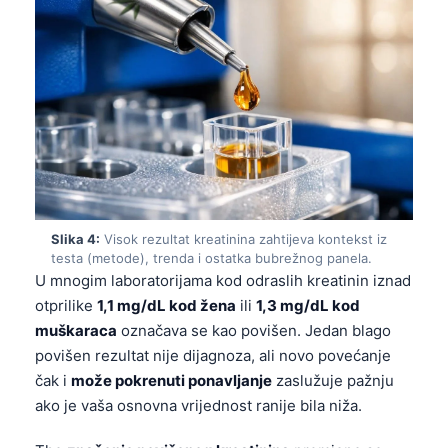
Slika 4:
Visok rezultat kreatinina zahtijeva kontekst iz
testa (metode), trenda i ostatka bubrežnog panela.
U mnogim laboratorijama kod odraslih kreatinin iznad
otprilike
1,1 mg/dL kod žena
ili
1,3 mg/dL kod
muškaraca
označava se kao povišen. Jedan blago
povišen rezultat nije dijagnoza, ali novo povećanje
čak i
može pokrenuti ponavljanje
zaslužuje pažnju
ako je vaša osnovna vrijednost ranije bila niža.