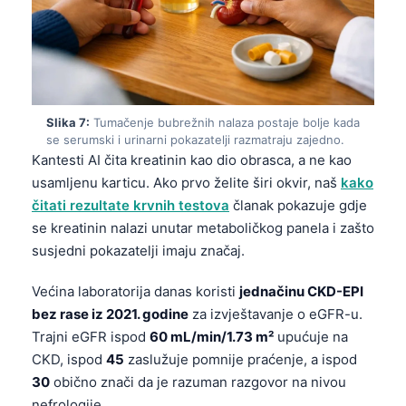
Čeština
日本語
Eesti
Azərbaycan dili
Slika 7:
Tumačenje bubrežnih nalaza postaje bolje kada
Svenska
se serumski i urinarni pokazatelji razmatraju zajedno.
Српски језик
Kantesti AI čita kreatinin kao dio obrasca, a ne kao
usamljenu karticu. Ako prvo želite širi okvir, naš
kako
Íslenska
čitati rezultate krvnih testova
članak pokazuje gdje
Հայերեն
se kreatinin nalazi unutar metaboličkog panela i zašto
Bahasa Indonesia
susjedni pokazatelji imaju značaj.
हिन्दी
Većina laboratorija danas koristi
jednačinu CKD-EPI
Nederlands
bez rase iz 2021. godine
za izvještavanje o eGFR-u.
Trajni eGFR ispod
60 mL/min/1.73 m²
upućuje na
Dansk
CKD, ispod
45
zaslužuje pomnije praćenje, a ispod
Български
30
obično znači da je razuman razgovor na nivou
فارسی
nefrologije.