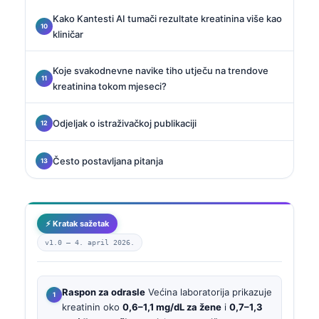
Kako Kantesti AI tumači rezultate kreatinina više kao
kliničar
Koje svakodnevne navike tiho utječu na trendove
kreatinina tokom mjeseci?
Odjeljak o istraživačkoj publikaciji
Često postavljana pitanja
⚡ Kratak sažetak
v1.0 —
4. april 2026.
Raspon za odrasle
Većina laboratorija prikazuje
kreatinin oko
0,6–1,1 mg/dL za žene
i
0,7–1,3