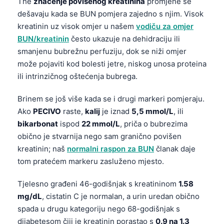
The
značenje povišenog kreatinina
promjene se
dešavaju kada se BUN pomjera zajedno s njim. Visok
kreatinin uz visok omjer u našem
vodiču za omjer
BUN/kreatinin
često ukazuje na dehidraciju ili
smanjenu bubrežnu perfuziju, dok se niži omjer
može pojaviti kod bolesti jetre, niskog unosa proteina
ili intrinzičnog oštećenja bubrega.
Brinem se još više kada se i drugi markeri pomjeraju.
Ako
PECIVO
raste,
kalij
je iznad
5,5 mmol/L
, ili
bikarbonat
ispod
22 mmol/L
, priča o bubrezima
obično je stvarnija nego sam granično povišen
kreatinin; naš
normalni raspon za BUN
članak daje
tom pratećem markeru zasluženo mjesto.
Tjelesno građeni 46-godišnjak s kreatininom
1.58
mg/dL
, cistatin C je normalan, a urin uredan obično
spada u drugu kategoriju nego 68-godišnjak s
dijabetesom čiji je kreatinin porastao s
0.9 na 1.3