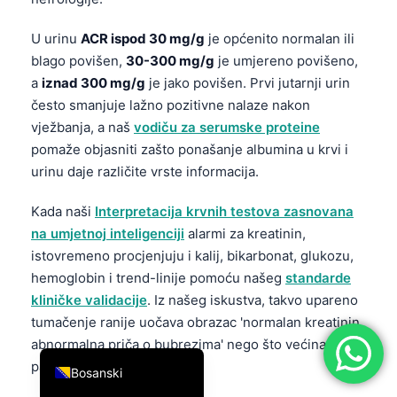
简体中文
U urinu
ACR ispod 30 mg/g
je općenito normalan ili
Română
blago povišen,
30-300 mg/g
je umjereno povišeno,
Türkçe
a
iznad 300 mg/g
je jako povišen. Prvi jutarnji urin
često smanjuje lažno pozitivne nalaze nakon
Ελληνικά
vježbanja, a naš
vodiču za serumske proteine
Português
pomaže objasniti zašto ponašanje albumina u krvi i
Español
urinu daje različite vrste informacija.
Italiano
Kada naši
Interpretacija krvnih testova zasnovana
עִבְרִית
na umjetnoj inteligenciji
alarmi za kreatinin,
istovremeno procjenjuju i kalij, bikarbonat, glukozu,
Français
hemoglobin i trend-linije pomoću našeg
standarde
العربية
kliničke validacije
. Iz našeg iskustva, takvo upareno
Deutsch
tumačenje ranije uočava obrazac 'normalan kreatinin,
English
abnormalna priča o bubrezima' nego što većina
pacijenata očekuje.
Bosanski