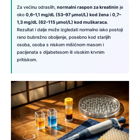
Za većinu odraslih,
normalni raspon za kreatinin
je
oko
0,6–1,1 mg/dL (53–97 µmol/L) kod žena
i
0,7–
1,3 mg/dL (62–115 µmol/L) kod muškaraca
.
Rezultat i dalje može izgledati normalno iako postoji
rano bubrežno oboljenje, posebno kod starijih
osoba, osoba s niskom mišićnom masom i
pacijenata s dijabetesom ili visokim krvnim
pritiskom.