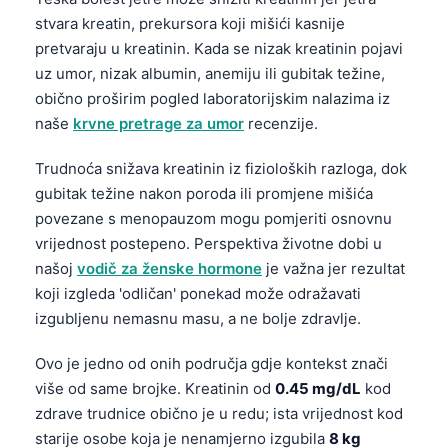
Català
stvara kreatin, prekursora koji mišići kasnije
pretvaraju u kreatinin. Kada se nizak kreatinin pojavi
O‘zbekcha
uz umor, nizak albumin, anemiju ili gubitak težine,
Українська
obično proširim pogled laboratorijskim nalazima iz
አማርኛ
naše
krvne pretrage za umor
recenzije.
Kiswahili
Trudnoća snižava kreatinin iz fizioloških razloga, dok
ភាសាខ្មែរ
gubitak težine nakon poroda ili promjene mišića
ဗမာစာ
povezane s menopauzom mogu pomjeriti osnovnu
vrijednost postepeno. Perspektiva životne dobi u
ไทย
našoj
vodič za ženske hormone
je važna jer rezultat
Tagalog
koji izgleda 'odličan' ponekad može odražavati
Tiếng Việt
izgubljenu nemasnu masu, a ne bolje zdravlje.
Bahasa Melayu
Ovo je jedno od onih područja gdje kontekst znači
മലയാളം
više od same brojke. Kreatinin od
0.45 mg/dL
kod
ಕನ್ನಡ
zdrave trudnice obično je u redu; ista vrijednost kod
starije osobe koja je nenamjerno izgubila
8 kg
ગુજરાતી