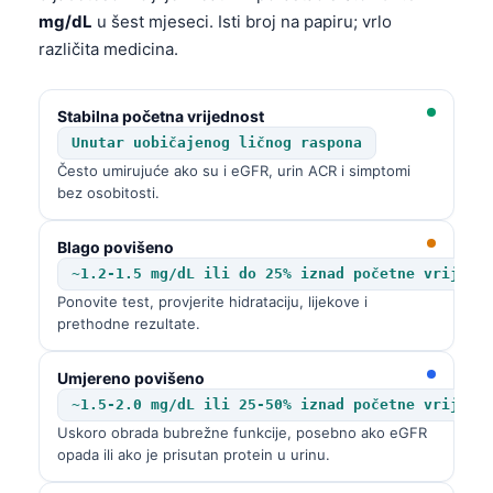
mg/dL
u šest mjeseci. Isti broj na papiru; vrlo
različita medicina.
Stabilna početna vrijednost
Unutar uobičajenog ličnog raspona
Često umirujuće ako su i eGFR, urin ACR i simptomi
bez osobitosti.
Blago povišeno
~1.2-1.5 mg/dL ili do 25% iznad početne vrijedn
Ponovite test, provjerite hidrataciju, lijekove i
prethodne rezultate.
Umjereno povišeno
~1.5-2.0 mg/dL ili 25-50% iznad početne vrijedn
Uskoro obrada bubrežne funkcije, posebno ako eGFR
opada ili ako je prisutan protein u urinu.