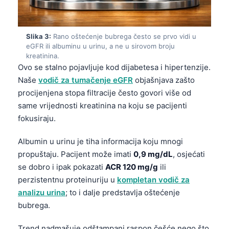
Slika 3:
Rano oštećenje bubrega često se prvo vidi u
eGFR ili albuminu u urinu, a ne u sirovom broju
kreatinina.
Ovo se stalno pojavljuje kod dijabetesa i hipertenzije.
Naše
vodič za tumačenje eGFR
objašnjava zašto
procijenjena stopa filtracije često govori više od
same vrijednosti kreatinina na koju se pacijenti
fokusiraju.
Albumin u urinu je tiha informacija koju mnogi
propuštaju. Pacijent može imati
0,9 mg/dL
, osjećati
se dobro i ipak pokazati
ACR 120 mg/g
ili
perzistentnu proteinuriju u
kompletan vodič za
analizu urina
; to i dalje predstavlja oštećenje
bubrega.
Trend nadmašuje odštampani raspon češće nego što