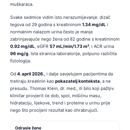
muškaraca.
Svake sedmice vidim isto nerazumijevanje: dizač
tegova od 29 godina s kreatininom
1.34 mg/dL
i
normalnim nalazom urina često je manje
zabrinjavajuće nego žena od 82 godine s kreatininom
0.92 mg/dL
, eGFR
57 mL/min/1.73 m²
, i ACR urina
96 mg/g
. Ista stranica laboratorije, potpuno različita
fiziologija.
Od
4. april 2026.
, i dalje savjetujem pacijentima da
tretiraju kreatinin kao
pokazatelj konteksta
, a ne
presudu. Thomas Klein, dr. med., ili bilo koji pažljiv
kliničar provjerit će dob, spol, mišićnu masu,
hidrataciju, lijekove, trend i proteine u urinu prije
nego što procijeni rezultat kao ohrabrujući.
Odrasle žene