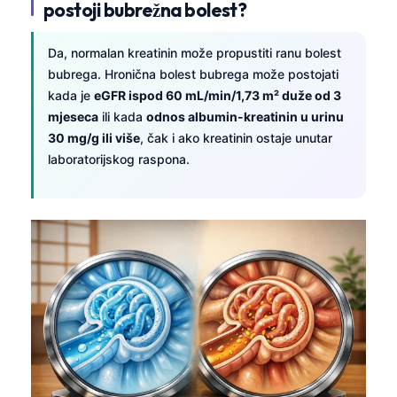
postoji bubrežna bolest?
Da, normalan kreatinin može propustiti ranu bolest
bubrega. Hronična bolest bubrega može postojati
kada je
eGFR ispod 60 mL/min/1,73 m² duže od 3
mjeseca
ili kada
odnos albumin-kreatinin u urinu
30 mg/g ili više
, čak i ako kreatinin ostaje unutar
laboratorijskog raspona.