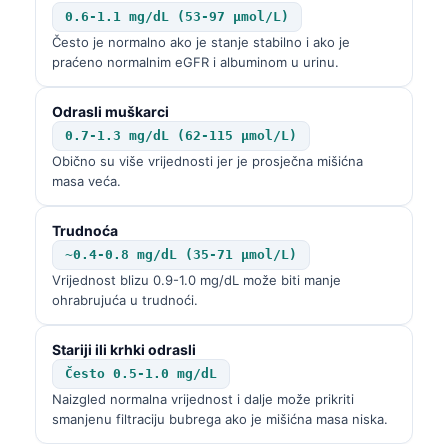
0.6-1.1 mg/dL (53-97 µmol/L)
Često je normalno ako je stanje stabilno i ako je
praćeno normalnim eGFR i albuminom u urinu.
Odrasli muškarci
0.7-1.3 mg/dL (62-115 µmol/L)
Obično su više vrijednosti jer je prosječna mišićna
masa veća.
Trudnoća
~0.4-0.8 mg/dL (35-71 µmol/L)
Vrijednost blizu 0.9-1.0 mg/dL može biti manje
ohrabrujuća u trudnoći.
Stariji ili krhki odrasli
Često 0.5-1.0 mg/dL
Naizgled normalna vrijednost i dalje može prikriti
smanjenu filtraciju bubrega ako je mišićna masa niska.