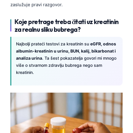
zaslužuje pravi razgovor.
தமிழ்
తెలుగు
Koje pretrage treba čitati uz kreatinin
za realnu sliku bubrega?
मराठी
اردو
Najbolji prateći testovi za kreatinin su
eGFR, odnos
বাংলা
albumin-kreatinin u urinu, BUN, kalij, bikarbonat i
Shqip
analiza urina
. Ta šest pokazatelja govori mi mnogo
više o stvarnom zdravlju bubrega nego sam
Magyar
kreatinin.
Slovenščina
한국어
Polski
Lietuvių kalba
Русский
ქართული