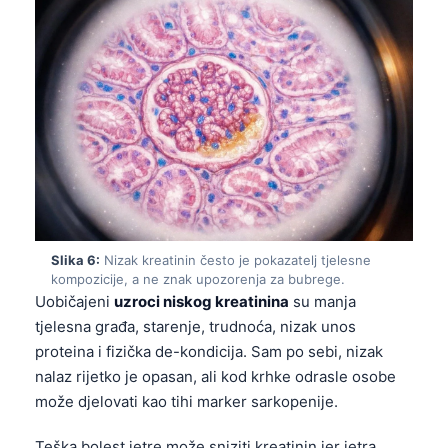
Gàidhlig
Euskara
Македонски јазик
Latviešu valoda
Galego
অসমীয়া
සිංහල
سنڌي
Slika 6:
Nizak kreatinin često je pokazatelj tjelesne
پښتو
kompozicije, a ne znak upozorenja za bubrege.
Uobičajeni
uzroci niskog kreatinina
su manja
tjelesna građa, starenje, trudnoća, nizak unos
Slovenčina
proteina i fizička de-kondicija. Sam po sebi, nizak
Hrvatski
nalaz rijetko je opasan, ali kod krhke odrasle osobe
Suomi
može djelovati kao tihi marker sarkopenije.
Қазақ тілі
Teška bolest jetre može sniziti kreatinin jer jetra