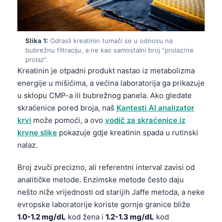
Slika 1:
Odrasli kreatinin tumači se u odnosu na
bubrežnu filtraciju, a ne kao samostalni broj “prolaz/ne
prolaz”.
Kreatinin je otpadni produkt nastao iz metabolizma
energije u mišićima, a većina laboratorija ga prikazuje
u sklopu CMP-a ili bubrežnog panela. Ako gledate
skraćenice pored broja, naš
Kantesti AI analizator
krvi
može pomoći, a ovo
vodič za skraćenice iz
krvne slike
pokazuje gdje kreatinin spada u rutinski
nalaz.
Broj zvuči precizno, ali referentni interval zavisi od
analitičke metode. Enzimske metode često daju
nešto niže vrijednosti od starijih Jaffe metoda, a neke
evropske laboratorije koriste gornje granice bliže
1.0-1.2 mg/dL
kod žena i
1.2-1.3 mg/dL
kod