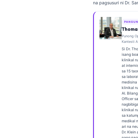
na pagsusuri ni Dr. Sa
Frysk
Esperanto
PANGUN
Беларуская мова
Thomas
Punong Op
Татар теле
Kantesti A
Кыргызча
Si Dr. Th
isang boa
ئۇيغۇرچە
klinikal 
at interni
Cebuano
sa 15 ta
sa labora
Basa Jawa
medisina 
ພາສາລາວ
klinikal 
AI. Bilan
Монгол
Officer sa
nagbibiga
Afrikaans
klinikal
sa katum
العربية المغربية
medikal 
ari na ne
Occitan
Dr. Klei
nang nagl