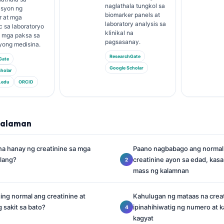
naglathala tungkol sa
asyon ng
biomarker panels at
r at mga
laboratory analysis sa
c sa laboratoryo
klinikal na
a mga paksa sa
pagsasanay.
yong medisina.
ResearchGate
Gate
Google Scholar
holar
.edu
ORCID
lalaman
na hanay ng creatinine sa mga
Paano nagbabago ang normal
lang?
creatinine ayon sa edad, kasa
mass ng kalamnan
ng normal ang creatinine at
Kahulugan ng mataas na creat
g sakit sa bato?
ipinahihiwatig ng numero at ka
kagyat