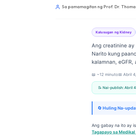
Sa pamamagitan ng Prof. Dr. Thomas
Kalusugan ng Kidney
Ang creatinine ay 
Narito kung paan
kalamnan, eGFR, a
📖 ~12 minuto
📅
Abril 
📝 Nai-publish:
Abril 
🔄 Huling Na-upda
Norsk bokmål
Ang gabay na ito ay 
Tagapayo sa Medikal 
Ślōnskŏ gŏdka