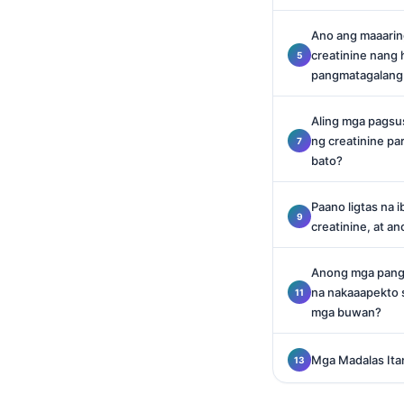
Català
Ano ang maaari
O‘zbekcha
creatinine nang 
Українська
pangmatagalang 
አማርኛ
Aling mga pagsu
Kiswahili
ng creatinine pa
bato?
ភាសាខ្មែរ
ဗမာစာ
Paano ligtas na 
ไทย
creatinine, at a
Tiếng Việt
Anong mga pang-
Bahasa Melayu
na nakaaapekto s
മലയാളം
mga buwan?
ಕನ್ನಡ
Mga Madalas It
ગુજરાતી
தமிழ்