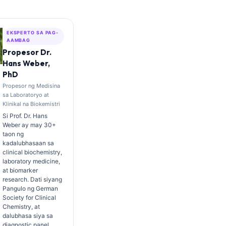
EKSPERTO SA PAG-
AAMBAG
Propesor Dr.
Hans Weber,
PhD
Propesor ng Medisina
sa Laboratoryo at
Klinikal na Biokemistri
Si Prof. Dr. Hans
Weber ay may 30+
taon ng
kadalubhasaan sa
clinical biochemistry,
laboratory medicine,
at biomarker
research. Dati siyang
Pangulo ng German
Society for Clinical
Chemistry, at
dalubhasa siya sa
diagnostic panel