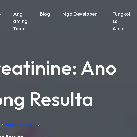
-
Ang
Blog
Mga Developer
Tungkol
aming
sa
Team
Amin
eatinine: Ano
ong Resulta
>
Mga artikulo
>
ng Resulta