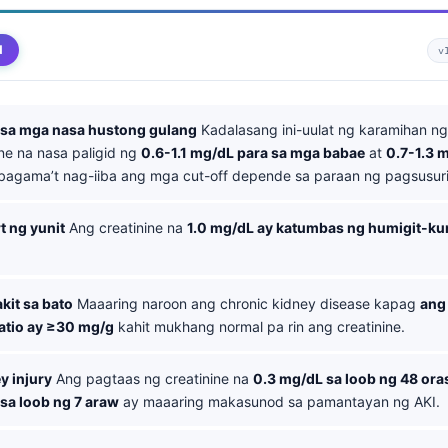
d
v
 sa mga nasa hustong gulang
Kadalasang ini-uulat ng karamihan ng
ine na nasa paligid ng
0.6-1.1 mg/dL para sa mga babae
at
0.7-1.3 
 bagama’t nag-iiba ang mga cut-off depende sa paraan ng pagsusuri
 ng yunit
Ang creatinine na
1.0 mg/dL ay katumbas ng humigit-k
kit sa bato
Maaaring naroon ang chronic kidney disease kapag
ang
ratio ay ≥30 mg/g
kahit mukhang normal pa rin ang creatinine.
y injury
Ang pagtaas ng creatinine na
0.3 mg/dL sa loob ng 48 ora
 sa loob ng 7 araw
ay maaaring makasunod sa pamantayan ng AKI.