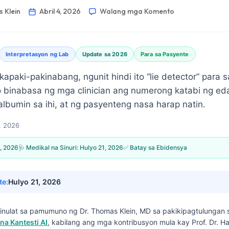
 Klein
Abril 4, 2026
Walang mga Komento
Interpretasyon ng Lab
Update sa 2026
Para sa Pasyente
kapaki-pakinabang, ngunit hindi ito “lie detector” para s
o binabasa ng mga clinician ang numerong katabi ng ed
lbumin sa ihi, at ng pasyenteng nasa harap natin.
4, 2026
4, 2026
🩺 Medikal na Sinuri:
Hulyo 21, 2026
✅ Batay sa Ebidensya
te:
Hulyo 21, 2026
isinulat sa pamumuno ng
Dr. Thomas Klein, MD
sa pakikipagtulungan
na Kantesti AI
, kabilang ang mga kontribusyon mula kay Prof. Dr. H