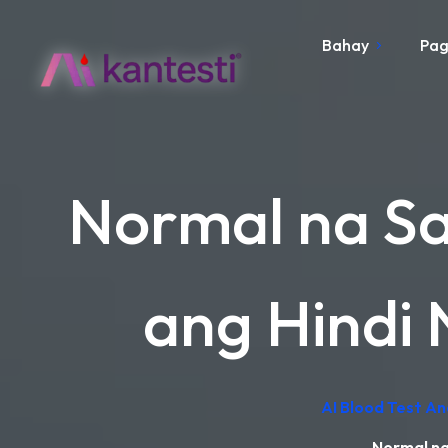
Bahay
Pag
Normal na Sa
ang Hindi 
AI Blood Test An
Normal na