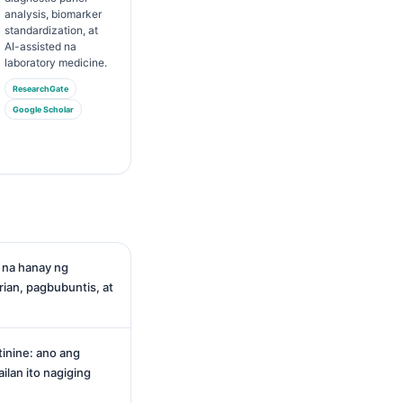
analysis, biomarker
standardization, at
AI-assisted na
laboratory medicine.
ResearchGate
Google Scholar
 na hanay ng
rian, pagbubuntis, at
inine: ano ang
ilan ito nagiging