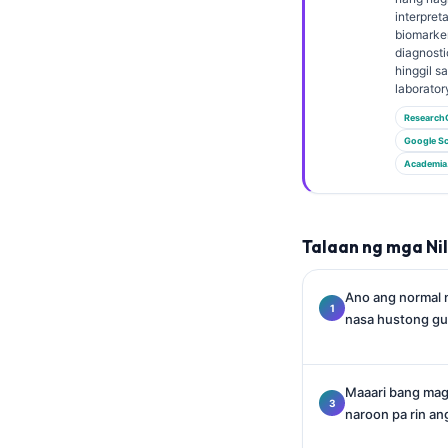
Gàidhlig
interpret
Euskara
biomarke
diagnosti
Македонски јазик
hinggil s
laborator
Latviešu valoda
Research
Galego
Google Sc
অসমীয়া
Academia
සිංහල
سنڌي
Talaan ng mga Ni
پښتو
Ano ang normal 
nasa hustong gu
Slovenčina
Hrvatski
Maaari bang magi
Suomi
naroon pa rin an
Қазақ тілі