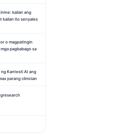
nine: kailan ang
 kailan ito senyales
or o magpatingin
a mga pagbabago sa
ng Kantesti AI ang
mas parang clinician
ngresearch