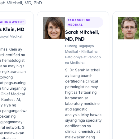
rah Mitchell, MD, PhD.
TAGASURI NG
AHING AWTOR
MEDIKAL
 Klein, MD
Sarah Mitchell,
isyal Medikal,
MD, PhD
I
Punong Tagapayo
omas Klein ay
Medikal - Klinikal na
rd-certified na
Patolohiya at Panloob
na hematologist
na Medisina
st na may higit
Si Dr. Sarah Mitchell
on ng karanasan
ay isang board-
toryong
certified na clinical
at pagsusuring
pathologist na may
na tinulungan ng
higit sa 18 taon ng
g Chief Medical
karanasan sa
 Kantesti AI,
laboratory medicine
y siya ng
at diagnostic
 na pangangasiwa
analysis. May hawak
pakan ng
siyang mga specialty
ng pagmamay-
certification sa
ural network. Si
clinical chemistry at
n ay malawakan
malawakan nang
athala sa