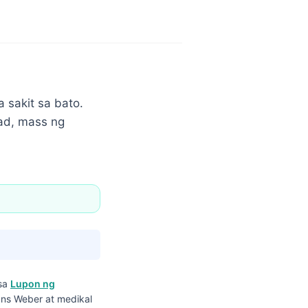
a sakit sa bato.
ad, mass ng
 sa
Lupon ng
ans Weber at medikal