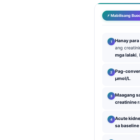
తెలుగు
⚡ Mabilisang Buo
मराठी
اردو
বাংলা
Hanay para
ang creatin
Shqip
mga lalaki
,
Magyar
Slovenščina
Pag-convert
µmol/L
.
한국어
Polski
Maagang sa
Lietuvių kalba
creatinine 
Русский
Acute kidne
ქართული
sa baseline
Čeština