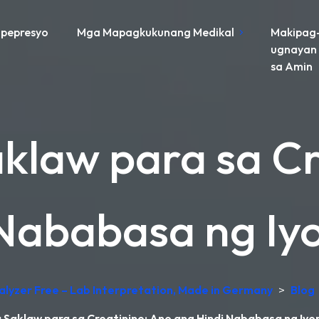
pepresyo
Mga Mapagkukunang Medikal
Makipag
ugnayan
sa Amin
klaw para sa Cr
Nababasa ng Iy
alyzer Free – Lab Interpretation, Made in Germany
>
Blog
 Saklaw para sa Creatinine: Ano ang Hindi Nababasa ng Iyo