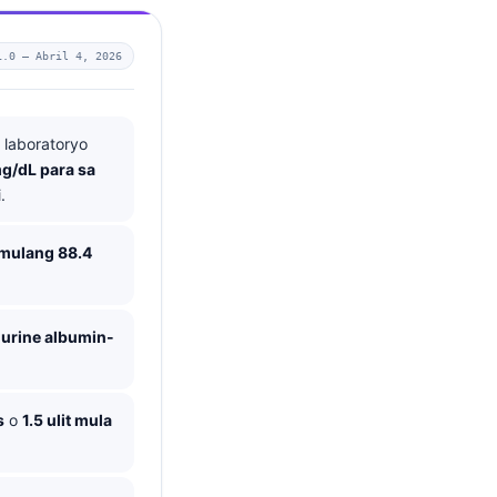
1.0 —
Abril 4, 2026
 laboratoryo
mg/dL para sa
.
umulang 88.4
 urine albumin-
s
o
1.5 ulit mula