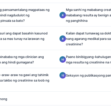
ng pansamantalang magpataas ng
Mga sanhi ng mababang creati
hindi nagdudulot ng
mababang resulta ay benign at
pinsala sa bato?
ng panghihina
suri ang dapat basahin kasunod
Kailan dapat tumawag sa dokt
ra sa mas tunay na larawan ng
nang agarang medikal para s
creatinine?
ibinababa ng mga clinician ang
Paano binibigyang-kahulugan 
no ang hindi gumagana?
mga resulta ng creatinine na 
araw-araw na gawi ang tahimik
Seksyon ng publikasyong pa
a takbo ng creatinine sa loob ng
anong