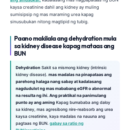
kaysa creatinine dahil ang kidney ay muling
sumisipsip ng mas maraming urea kapag
sinusubukan nitong magtipid ng tubig.
Paano makilala ang dehydration mula
sa kidney disease kapag mataas ang
BUN
Dehydration
Sakit sa mismong kidney (intrinsic
kidney disease).
mas madalas na pinapataas ang
parehong halaga nang sabay at kadalasang
nagdudulot ng mas mababang eGFR o abnormal
na resulta ng ihi. Ang praktikal na panimulang
punto ay ang aming
Kapag bumababa ang daloy
sa kidney, mas agresibong nire-reabsorb ang urea
kaysa creatinine, kaya madalas na nauuna ang
pagtaas ng BUN.
gabay sa ratio ng