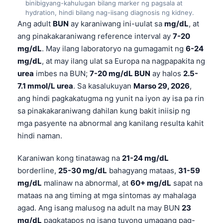
binibigyang-kahulugan bilang marker ng pagsala at
hydration, hindi bilang nag-iisang diagnosis ng kidney.
Ang adult
BUN
ay karaniwang ini-uulat sa
mg/dL
, at
ang pinakakaraniwang reference interval ay
7-20
mg/dL
. May ilang laboratoryo na gumagamit ng
6-24
mg/dL
, at may ilang ulat sa Europa na nagpapakita ng
urea
imbes na BUN;
7-20 mg/dL BUN
ay halos
2.5-
7.1 mmol/L urea
. Sa kasalukuyan
Marso 29, 2026
,
ang hindi pagkakatugma ng yunit na iyon ay isa pa rin
sa pinakakaraniwang dahilan kung bakit iniisip ng
mga pasyente na abnormal ang kanilang resulta kahit
hindi naman.
Karaniwan kong tinatawag na
21-24 mg/dL
borderline,
25-30 mg/dL
bahagyang mataas,
31-59
mg/dL
malinaw na abnormal, at
60+ mg/dL
sapat na
mataas na ang timing at mga sintomas ay mahalaga
agad. Ang isang malusog na adult na may BUN
23
mg/dL
pagkatapos ng isang tuyong umagang pag-