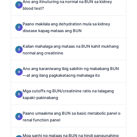
Ano ang itinuturing na normal na BUN sa kidney
blood test?
Paano makilala ang dehydration mula sa kidney
disease kapag mataas ang BUN
Kailan mahalaga ang mataas na BUN kahit mukhang
normal ang creatinine
Ano ang karaniwang ibig sabihin ng mababang BUN
—at ang ilang pagkakataong mahalaga ito
Mga cutoffs ng BUN/creatinine ratio na talagang
kapaki-pakinabang
Paano umaakma ang BUN sa basic metabolic panel o
renal function panel
Mga sanhi ng mataas na BUN na hindi pangunahing