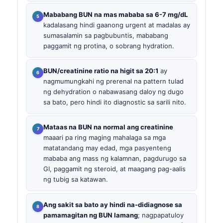
Mababang BUN na mas mababa sa 6-7 mg/dL
kadalasang hindi gaanong urgent at madalas ay
sumasalamin sa pagbubuntis, mababang
paggamit ng protina, o sobrang hydration.
BUN/creatinine ratio na higit sa 20:1
ay
nagmumungkahi ng prerenal na pattern tulad
ng dehydration o nabawasang daloy ng dugo
sa bato, pero hindi ito diagnostic sa sarili nito.
Mataas na BUN na normal ang creatinine
maaari pa ring maging mahalaga sa mga
matatandang may edad, mga pasyenteng
mababa ang mass ng kalamnan, pagdurugo sa
GI, paggamit ng steroid, at maagang pag-aalis
ng tubig sa katawan.
Ang sakit sa bato ay hindi na-didiagnose sa
pamamagitan ng BUN lamang
; nagpapatuloy