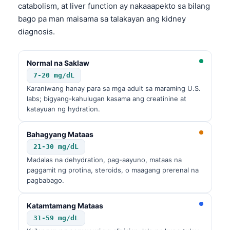
catabolism, at liver function ay nakaaapekto sa bilang
bago pa man maisama sa talakayan ang kidney
diagnosis.
Normal na Saklaw
7-20 mg/dL
Karaniwang hanay para sa mga adult sa maraming U.S.
labs; bigyang-kahulugan kasama ang creatinine at
katayuan ng hydration.
Bahagyang Mataas
21-30 mg/dL
Madalas na dehydration, pag-aayuno, mataas na
paggamit ng protina, steroids, o maagang prerenal na
pagbabago.
Katamtamang Mataas
31-59 mg/dL