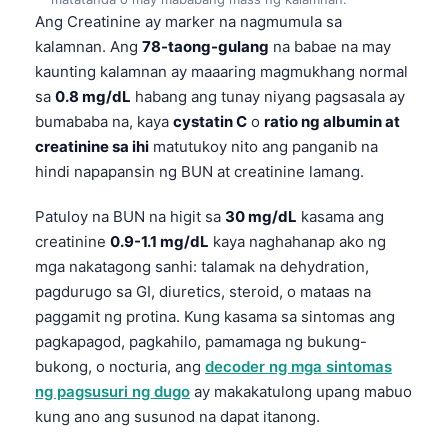
Ang Creatinine ay marker na nagmumula sa
kalamnan. Ang
78-taong-gulang
na babae na may
kaunting kalamnan ay maaaring magmukhang normal
sa
0.8 mg/dL
habang ang tunay niyang pagsasala ay
bumababa na, kaya
cystatin C
o
ratio ng albumin at
creatinine sa ihi
matutukoy nito ang panganib na
hindi napapansin ng BUN at creatinine lamang.
Patuloy na BUN na higit sa
30 mg/dL
kasama ang
creatinine
0.9-1.1 mg/dL
kaya naghahanap ako ng
mga nakatagong sanhi: talamak na dehydration,
pagdurugo sa GI, diuretics, steroid, o mataas na
paggamit ng protina. Kung kasama sa sintomas ang
pagkapagod, pagkahilo, pamamaga ng bukung-
bukong, o nocturia, ang
decoder ng mga sintomas
ng pagsusuri ng dugo
ay makakatulong upang mabuo
kung ano ang susunod na dapat itanong.