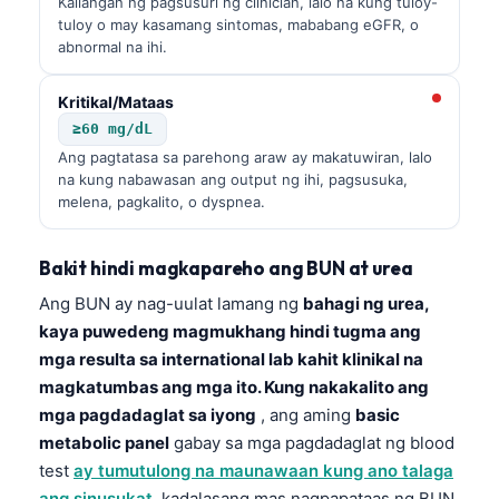
Kailangan ng pagsusuri ng clinician, lalo na kung tuloy-
tuloy o may kasamang sintomas, mababang eGFR, o
abnormal na ihi.
Kritikal/Mataas
≥60 mg/dL
Ang pagtatasa sa parehong araw ay makatuwiran, lalo
na kung nabawasan ang output ng ihi, pagsusuka,
melena, pagkalito, o dyspnea.
Bakit hindi magkapareho ang BUN at urea
Ang BUN ay nag-uulat lamang ng
bahagi ng urea,
kaya puwedeng magmukhang hindi tugma ang
mga resulta sa international lab kahit klinikal na
magkatumbas ang mga ito. Kung nakakalito ang
mga pagdadaglat sa iyong
, ang aming
basic
metabolic panel
gabay sa mga pagdadaglat ng blood
test
ay tumutulong na maunawaan kung ano talaga
ang sinusukat.
kadalasang mas nagpapataas ng BUN