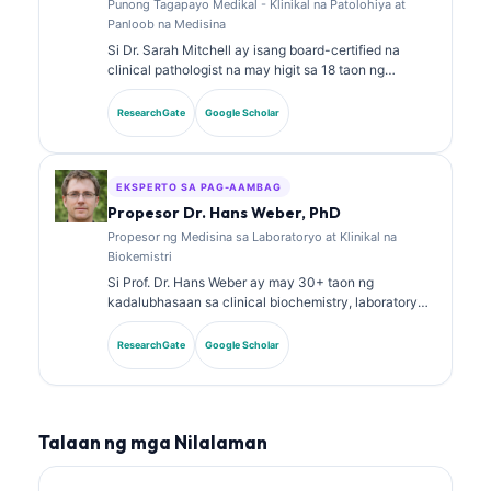
Punong Tagapayo Medikal - Klinikal na Patolohiya at
Panloob na Medisina
Si Dr. Sarah Mitchell ay isang board-certified na
clinical pathologist na may higit sa 18 taon ng
karanasan sa laboratory medicine at diagnostic
analysis. May hawak siyang mga specialty
ResearchGate
Google Scholar
certification sa clinical chemistry at malawakan nang
naglathala tungkol sa biomarker panels at laboratory
analysis sa klinikal na pagsasanay.
EKSPERTO SA PAG-AAMBAG
Propesor Dr. Hans Weber, PhD
Propesor ng Medisina sa Laboratoryo at Klinikal na
Biokemistri
Si Prof. Dr. Hans Weber ay may 30+ taon ng
kadalubhasaan sa clinical biochemistry, laboratory
medicine, at biomarker research. Dati siyang Pangulo
ng German Society for Clinical Chemistry, at
ResearchGate
Google Scholar
dalubhasa siya sa diagnostic panel analysis,
biomarker standardization, at AI-assisted na
laboratory medicine.
Talaan ng mga Nilalaman