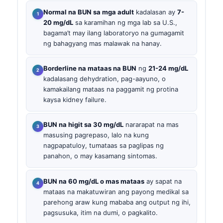
Normal na BUN sa mga adult
kadalasan ay
7-
20 mg/dL
sa karamihan ng mga lab sa U.S.,
bagama’t may ilang laboratoryo na gumagamit
ng bahagyang mas malawak na hanay.
Borderline na mataas na BUN
ng
21-24 mg/dL
kadalasang dehydration, pag-aayuno, o
kamakailang mataas na paggamit ng protina
kaysa kidney failure.
BUN na higit sa 30 mg/dL
nararapat na mas
masusing pagrepaso, lalo na kung
nagpapatuloy, tumataas sa paglipas ng
panahon, o may kasamang sintomas.
BUN na 60 mg/dL o mas mataas
ay sapat na
mataas na makatuwiran ang payong medikal sa
parehong araw kung mababa ang output ng ihi,
pagsusuka, itim na dumi, o pagkalito.