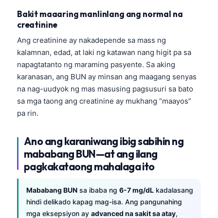
Bakit maaaring manlinlang ang normal na
creatinine
Ang creatinine ay nakadepende sa mass ng
kalamnan, edad, at laki ng katawan nang higit pa sa
napagtatanto ng maraming pasyente. Sa aking
karanasan, ang BUN ay minsan ang maagang senyas
na nag-uudyok ng mas masusing pagsusuri sa bato
sa mga taong ang creatinine ay mukhang “maayos”
pa rin.
Ano ang karaniwang ibig sabihin ng
mababang BUN—at ang ilang
pagkakataong mahalaga ito
Mababang BUN
sa ibaba ng
6-7 mg/dL
kadalasang
hindi delikado kapag mag-isa. Ang pangunahing
mga eksepsiyon ay
advanced na sakit sa atay
,