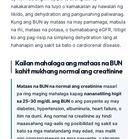
nakakaramdam na tuyo o kamakailan ay nawalan ng
likido, ang dehydration ang pangunahing paliwanag.
Kung ang BUN ay mataas na may pamamaga, mabula
na ihi, mataas na potasa, o bumababang eGFR, ititigil
ko ang pag-iisip na simpleng dehydration lang at
hahanapin ang sakit sa bato o cardiorenal disease.
Kailan mahalaga ang mataas na BUN
kahit mukhang normal ang creatinine
Mataas na BUN na normal ang creatinine
maaari
pa ring maging mahalaga kapag
nananatiling higit
sa 25-30 mg/dL ang BUN
o ang pasyente ay may
diabetes, hypertension, albuminuria, heart failure, o
itim na dumi. Ang normal na creatinine ay hindi
maaasahang nag-aalis ng posibilidad ng sakit sa
bato sa mga matatandang may edad, mas maliit
ang pangangatawan na mga pasyente, o sinuman