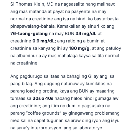
Si Thomas Klein, MD na nagsasalita nang malinaw:
ang mas matanda at payat na pasyente na may
normal na creatinine ang isa na hindi ko basta-basta
pinapawalang-bahala. Kamakailan ay sinuri ko ang
76-taong-gulang
na may BUN
34 mg/dL
at
creatinine
0.9 mg/dL
; ang ratio ng albumin at
creatinine sa kanyang ihi ay
180 mg/g
, at ang patuloy
na albuminuria ay mas mahalaga kaysa sa tila normal
na creatinine.
Ang pagdurugo sa itaas na bahagi ng GI ay ang isa
pang bitag. Ang dugong natunaw ay kumikilos na
parang load ng protina, kaya ang BUN ay maaaring
tumaas sa
30s o 40s
habang halos hindi gumagalaw
ang creatinine; ang itim na dumi o pagsusuka na
parang “coffee grounds” ay ginagawang problemang
medikal na dapat tugunan sa araw ding iyon ang isyu
na sana’y interpretasyon lang sa laboratoryo.