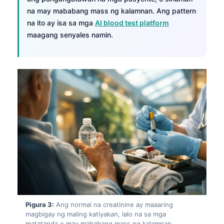
na may mababang mass ng kalamnan. Ang pattern
na ito ay isa sa mga
AI blood test platform
maagang senyales namin.
Pigura 3:
Ang normal na creatinine ay maaaring
magbigay ng maling katiyakan, lalo na sa mga
matatanda o may mababang mass ng kalamnan.