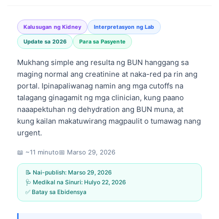
Kalusugan ng Kidney
Interpretasyon ng Lab
Update sa 2026
Para sa Pasyente
Mukhang simple ang resulta ng BUN hanggang sa
maging normal ang creatinine at naka-red pa rin ang
portal. Ipinapaliwanag namin ang mga cutoffs na
talagang ginagamit ng mga clinician, kung paano
naaapektuhan ng dehydration ang BUN muna, at
kung kailan makatuwirang magpaulit o tumawag nang
urgent.
📖 ~11 minuto
📅
Marso 29, 2026
📝 Nai-publish:
Marso 29, 2026
🩺 Medikal na Sinuri:
Hulyo 22, 2026
✅ Batay sa Ebidensya