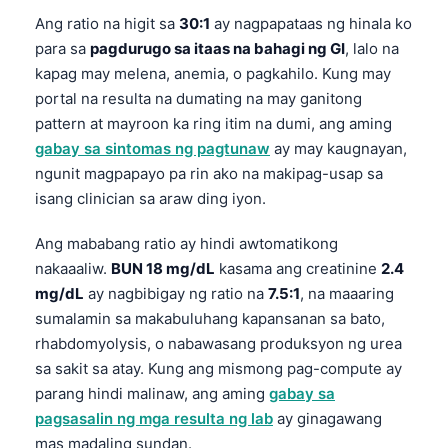
Ang ratio na higit sa
30:1
ay nagpapataas ng hinala ko
తెలుగు
para sa
pagdurugo sa itaas na bahagi ng GI
, lalo na
मराठी
kapag may melena, anemia, o pagkahilo. Kung may
اردو
portal na resulta na dumating na may ganitong
pattern at mayroon ka ring itim na dumi, ang aming
বাংলা
gabay sa sintomas ng pagtunaw
ay may kaugnayan,
Shqip
ngunit magpapayo pa rin ako na makipag-usap sa
Magyar
isang clinician sa araw ding iyon.
Slovenščina
Ang mababang ratio ay hindi awtomatikong
한국어
nakaaaliw.
BUN 18 mg/dL
kasama ang creatinine
2.4
mg/dL
ay nagbibigay ng ratio na
7.5:1
, na maaaring
Polski
sumalamin sa makabuluhang kapansanan sa bato,
Lietuvių kalba
rhabdomyolysis, o nabawasang produksyon ng urea
Русский
sa sakit sa atay. Kung ang mismong pag-compute ay
ქართული
parang hindi malinaw, ang aming
gabay sa
pagsasalin ng mga resulta ng lab
ay ginagawang
Čeština
mas madaling sundan.