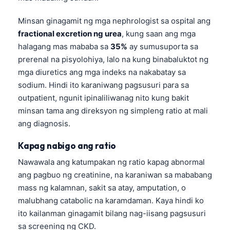
日本語
Minsan ginagamit ng mga nephrologist sa ospital ang
Eesti
fractional excretion ng urea
, kung saan ang mga
Azərbaycan dili
halagang mas mababa sa
35%
ay sumusuporta sa
Bosanski
prerenal na pisyolohiya, lalo na kung binabaluktot ng
mga diuretics ang mga indeks na nakabatay sa
Svenska
sodium. Hindi ito karaniwang pagsusuri para sa
Српски језик
outpatient, ngunit ipinaliliwanag nito kung bakit
Íslenska
minsan tama ang direksyon ng simpleng ratio at mali
ang diagnosis.
Հայերեն
Bahasa Indonesia
Kapag nabigo ang ratio
हिन्दी
Nawawala ang katumpakan ng ratio kapag abnormal
ang pagbuo ng creatinine, na karaniwan sa mababang
Nederlands
mass ng kalamnan, sakit sa atay, amputation, o
Dansk
malubhang catabolic na karamdaman. Kaya hindi ko
Български
ito kailanman ginagamit bilang nag-iisang pagsusuri
فارسی
sa screening ng CKD.