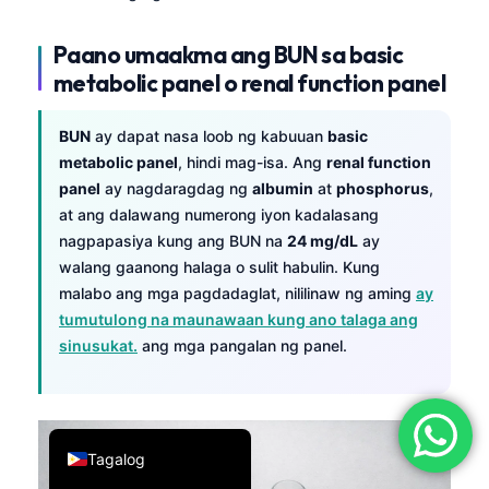
简体中文
Paano umaakma ang BUN sa basic
Română
metabolic panel o renal function panel
Türkçe
Ελληνικά
BUN
ay dapat nasa loob ng kabuuan
basic
metabolic panel
, hindi mag-isa. Ang
renal function
Português
panel
ay nagdaragdag ng
albumin
at
phosphorus
,
Español
at ang dalawang numerong iyon kadalasang
nagpapasiya kung ang BUN na
24 mg/dL
ay
Italiano
walang gaanong halaga o sulit habulin. Kung
עִבְרִית
malabo ang mga pagdadaglat, nililinaw ng aming
ay
Français
tumutulong na maunawaan kung ano talaga ang
sinusukat.
ang mga pangalan ng panel.
العربية
Deutsch
English
Tagalog