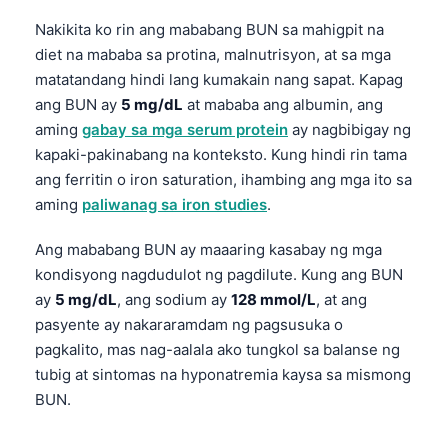
Frysk
Nakikita ko rin ang mababang BUN sa mahigpit na
Esperanto
diet na mababa sa protina, malnutrisyon, at sa mga
matatandang hindi lang kumakain nang sapat. Kapag
Беларуская мова
ang BUN ay
5 mg/dL
at mababa ang albumin, ang
Татар теле
aming
gabay sa mga serum protein
ay nagbibigay ng
Кыргызча
kapaki-pakinabang na konteksto. Kung hindi rin tama
ang ferritin o iron saturation, ihambing ang mga ito sa
ئۇيغۇرچە
aming
paliwanag sa iron studies
.
Cebuano
Ang mababang BUN ay maaaring kasabay ng mga
Basa Jawa
kondisyong nagdudulot ng pagdilute. Kung ang BUN
ພາສາລາວ
ay
5 mg/dL
, ang sodium ay
128 mmol/L
, at ang
Монгол
pasyente ay nakararamdam ng pagsusuka o
pagkalito, mas nag-aalala ako tungkol sa balanse ng
Afrikaans
tubig at sintomas na hyponatremia kaysa sa mismong
العربية المغربية
BUN.
Occitan