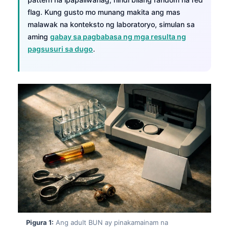
flag. Kung gusto mo munang makita ang mas
malawak na konteksto ng laboratoryo, simulan sa
aming
gabay sa pagbabasa ng mga resulta ng
pagsusuri sa dugo
.
Pigura 1:
Ang adult BUN ay pinakamainam na