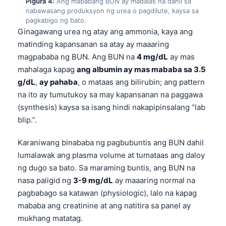
Pigura 4:
Ang mababang BUN ay madalas na dahil sa
nabawasang produksyon ng urea o pagdilute, kaysa sa
pagkabigo ng bato.
Ginagawang urea ng atay ang ammonia, kaya ang
matinding kapansanan sa atay ay maaaring
magpababa ng BUN. Ang BUN na
4 mg/dL
ay mas
mahalaga kapag
ang albumin ay mas mababa sa 3.5
g/dL
,
ay pahaba
, o mataas ang bilirubin; ang pattern
na ito ay tumutukoy sa may kapansanan na paggawa
(synthesis) kaysa sa isang hindi nakapipinsalang “lab
blip.”.
Karaniwang binababa ng pagbubuntis ang BUN dahil
lumalawak ang plasma volume at tumataas ang daloy
ng dugo sa bato. Sa maraming buntis, ang BUN na
nasa paligid ng
3-9 mg/dL
ay maaaring normal na
pagbabago sa katawan (physiologic), lalo na kapag
Norsk bokmål
mababa ang creatinine at ang natitira sa panel ay
mukhang matatag.
Ślōnskŏ gŏdka