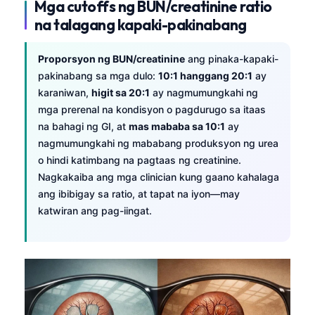
Gàidhlig
Mga cutoffs ng BUN/creatinine ratio
na talagang kapaki-pakinabang
Euskara
Македонски јазик
Proporsyon ng BUN/creatinine
ang pinaka-kapaki-
Latviešu valoda
pakinabang sa mga dulo:
10:1 hanggang 20:1
ay
karaniwan,
higit sa 20:1
ay nagmumungkahi ng
Galego
mga prerenal na kondisyon o pagdurugo sa itaas
অসমীয়া
na bahagi ng GI, at
mas mababa sa 10:1
ay
සිංහල
nagmumungkahi ng mababang produksyon ng urea
o hindi katimbang na pagtaas ng creatinine.
سنڌي
Nagkakaiba ang mga clinician kung gaano kahalaga
پښتو
ang ibibigay sa ratio, at tapat na iyon—may
katwiran ang pag-iingat.
Slovenčina
Hrvatski
Suomi
Қазақ тілі