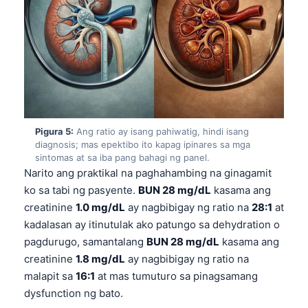
Català
O‘zbekcha
Українська
አማርኛ
Kiswahili
ភាសាខ្មែរ
Pigura 5:
Ang ratio ay isang pahiwatig, hindi isang
diagnosis; mas epektibo ito kapag ipinares sa mga
ဗမာစာ
sintomas at sa iba pang bahagi ng panel.
ไทย
Narito ang praktikal na paghahambing na ginagamit
ko sa tabi ng pasyente.
BUN 28 mg/dL
kasama ang
Tiếng Việt
creatinine
1.0 mg/dL
ay nagbibigay ng ratio na
28:1
at
Bahasa Melayu
kadalasan ay itinutulak ako patungo sa dehydration o
മലയാളം
pagdurugo, samantalang
BUN 28 mg/dL
kasama ang
creatinine
1.8 mg/dL
ay nagbibigay ng ratio na
ಕನ್ನಡ
malapit sa
16:1
at mas tumuturo sa pinagsamang
ગુજરાતી
dysfunction ng bato.
தமிழ்