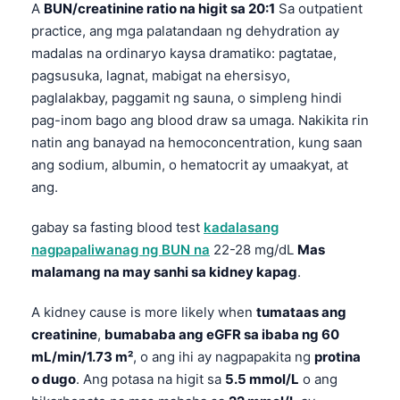
A
BUN/creatinine ratio na higit sa 20:1
Sa outpatient
practice, ang mga palatandaan ng dehydration ay
madalas na ordinaryo kaysa dramatiko: pagtatae,
pagsusuka, lagnat, mabigat na ehersisyo,
paglalakbay, paggamit ng sauna, o simpleng hindi
pag-inom bago ang blood draw sa umaga. Nakikita rin
natin ang banayad na hemoconcentration, kung saan
ang sodium, albumin, o hematocrit ay umaakyat, at
ang.
gabay sa fasting blood test
kadalasang
nagpapaliwanag ng BUN na
22-28 mg/dL
Mas
malamang na may sanhi sa kidney kapag
.
A kidney cause is more likely when
tumataas ang
creatinine
,
bumababa ang eGFR sa ibaba ng 60
mL/min/1.73 m²
, o ang ihi ay nagpapakita ng
protina
o dugo
. Ang potasa na higit sa
5.5 mmol/L
o ang