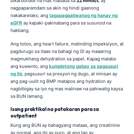
bikarbonate na mas mababa sa
22 mmol/L
ay
nagpaparamdam sa akin ng hindi gaanong
nakakarelaks; ang
tagapagpaliwanag ng hanay ng
eGFR
ay kapaki-pakinabang para sa susunod na
hakbang.
Ang totoo, ang heart failure, matinding impeksiyon, at
pagdurugo sa itaas na bahagi ng GI ay maaaring
magmukhang dehydration sa papel. Kapag malabo
ang kuwento, ang
kumpletong gabay sa pagsusuri
ng ihi
, pagsusuri sa presyon ng dugo, at minsan ay
ang pag-uulit ng BMP matapos ang hydration ay
nagbibigay sa iyo ng mas malinaw na pahiwatig kaysa
sa BUN lamang.
Isang praktikal na patakaran para sa
outpatient
Kung ang BUN ay bahagyang mataas, ang creatinine
ay normal, ang ihi ay puro, at ang tao ay