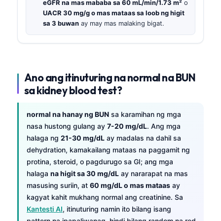
eGFR na mas mababa sa 60 mL/min/1.73 m²
o
UACR 30 mg/g o mas mataas sa loob ng higit
sa 3 buwan
ay may mas malaking bigat.
Ano ang itinuturing na normal na BUN
sa kidney blood test?
normal na hanay ng BUN
sa karamihan ng mga
nasa hustong gulang ay
7-20 mg/dL
. Ang mga
halaga ng
21-30 mg/dL
ay madalas na dahil sa
dehydration, kamakailang mataas na paggamit ng
protina, steroid, o pagdurugo sa GI; ang mga
halaga
na higit sa 30 mg/dL
ay nararapat na mas
masusing suriin, at
60 mg/dL o mas mataas
ay
kagyat kahit mukhang normal ang creatinine. Sa
Kantesti AI
, itinuturing namin ito bilang isang
pattern na ipapaliwanag, hindi bilang random na red