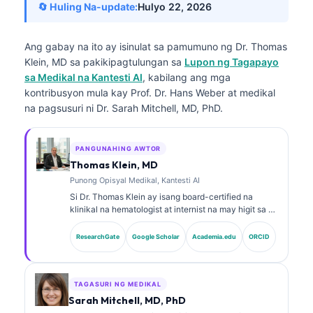
🔄 Huling Na-update:
Hulyo 22, 2026
Ang gabay na ito ay isinulat sa pamumuno ng
Dr. Thomas
Klein, MD
sa pakikipagtulungan sa
Lupon ng Tagapayo
sa Medikal na Kantesti AI
, kabilang ang mga
kontribusyon mula kay Prof. Dr. Hans Weber at medikal
na pagsusuri ni Dr. Sarah Mitchell, MD, PhD.
PANGUNAHING AWTOR
Thomas Klein, MD
Punong Opisyal Medikal, Kantesti AI
Si Dr. Thomas Klein ay isang board-certified na
klinikal na hematologist at internist na may higit sa 15
taon ng karanasan sa laboratoryong medisina at
pagsusuring klinikal na tinulungan ng AI. Bilang Chief
ResearchGate
Google Scholar
Academia.edu
ORCID
Medical Officer sa Kantesti AI, nagbibigay siya ng
klinikal na pangangasiwa sa katumpakan ng medikal
ng pagmamay-ari na neural network. Si Dr. Klein ay
malawakan nang naglathala sa interpretasyon ng
TAGASURI NG MEDIKAL
biomarker at mga diagnostic sa laboratoryo hinggil sa
Sarah Mitchell, MD, PhD
mga paksa sa laboratoryong medisina.