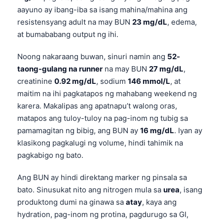
aayuno ay ibang-iba sa isang mahina/mahina ang
resistensyang adult na may BUN
23 mg/dL
, edema,
at bumababang output ng ihi.
Noong nakaraang buwan, sinuri namin ang
52-
taong-gulang na runner
na may BUN
27 mg/dL
,
creatinine
0.92 mg/dL
, sodium
146 mmol/L
, at
maitim na ihi pagkatapos ng mahabang weekend ng
karera. Makalipas ang apatnapu’t walong oras,
matapos ang tuloy-tuloy na pag-inom ng tubig sa
pamamagitan ng bibig, ang BUN ay
16 mg/dL
. Iyan ay
klasikong pagkalugi ng volume, hindi tahimik na
pagkabigo ng bato.
Ang BUN ay hindi direktang marker ng pinsala sa
bato. Sinusukat nito ang nitrogen mula sa
urea
, isang
produktong dumi na ginawa sa
atay
, kaya ang
hydration, pag-inom ng protina, pagdurugo sa GI,