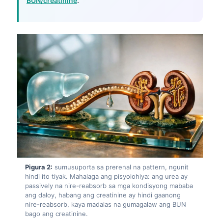
BUN/creatinine
.
Pigura 2:
sumusuporta sa prerenal na pattern, ngunit
hindi ito tiyak. Mahalaga ang pisyolohiya: ang urea ay
passively na nire-reabsorb sa mga kondisyong mababa
ang daloy, habang ang creatinine ay hindi gaanong
nire-reabsorb, kaya madalas na gumagalaw ang BUN
bago ang creatinine.