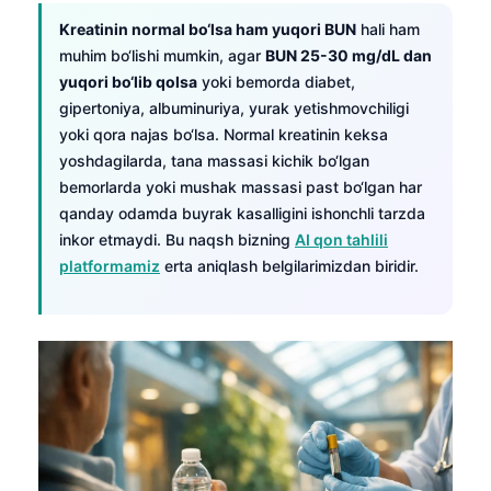
Kreatinin normal bo‘lsa ham yuqori BUN
hali ham
muhim bo‘lishi mumkin, agar
BUN 25-30 mg/dL dan
yuqori bo‘lib qolsa
yoki bemorda diabet,
gipertoniya, albuminuriya, yurak yetishmovchiligi
yoki qora najas bo‘lsa. Normal kreatinin keksa
yoshdagilarda, tana massasi kichik bo‘lgan
bemorlarda yoki mushak massasi past bo‘lgan har
qanday odamda buyrak kasalligini ishonchli tarzda
inkor etmaydi. Bu naqsh bizning
AI qon tahlili
platformamiz
erta aniqlash belgilarimizdan biridir.