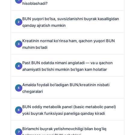
hisoblashadi?
BUN yuqori bo‘lsa, suvsizlanishni buyrak kasalligidan
qanday ajratish mumkin
Kreatinin normal ko‘rinsa ham, qachon yuqori BUN
muhim bo‘ladi
Past BUN odatda nimani anglatadi — va u qachon
ahamiyatli bo‘lishi mumkin bo‘lgan kam holatlar
Amalda foydali bo‘ladigan BUN/kreatinin nisbati
chegaralari
BUN oddiy metabolik panel (basic metabolic panel)
yoki buyrak funksiyasi paneliga qanday kiradi
Birlamchi buyrak yetishmovchiligi bilan bog‘liq