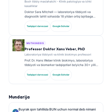
Bosh tibbiy maslahatchi - Klinik patologiya va ichki
kasalliklar
Doktor Sara Mitchell — laboratoriya tibbiyoti va
diagnostik tahlil sohasida 18 yildan ortiq tajribaga
ega, kengash tomonidan tasdiqlangan klinik patolog.
U klinik biokimyo bo‘yicha ixtisoslashtirilgan
Tadqiqot darvozasi
Google Scholar
sertifikatlarga ega va klinik amaliyotda biomarker
panellari hamda laboratoriya tahlili bo‘yicha keng
ko‘lamli ishlar e’lon qilgan.
MUTAXASSIS
Professor Doktor Xans Veber, PhD
Laboratoriya tibbiyoti va klinik biokimyo professori
Prof. Dr. Hans Weber klinik biokimyo, laboratoriya
tibbiyoti va biomarker tadqiqotlari bo‘yicha 30+ yillik
tajribaga ega. Germaniya Klinik biokimyo jamiyatining
sobiq prezidenti bo‘lib, u diagnostik panellar tahlili,
Tadqiqot darvozasi
Google Scholar
biomarkerlarni standartlashtirish va AI yordamidagi
laboratoriya tibbiyoti yo‘nalishlariga ixtisoslashgan.
Mundarija
Buyrak qon tahlilida BUN uchun normal deb nimani