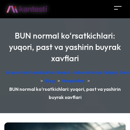
BUN normal ko‘rsatkichlari:
yuqori, past va yashirin buyrak
xavflari
AI qon testi analizatori bepul - laboratoriya talqini, Ge
>
Blog
>
Maqolalar
>
BUN normal ko‘rsatkichlari: yuqori, past va yashirin
buyrak xavflari