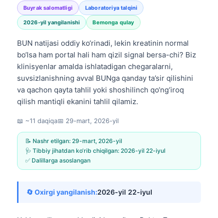
Buyrak salomatligi
Laboratoriya talqini
2026-yil yangilanishi
Bemonga qulay
BUN natijasi oddiy ko‘rinadi, lekin kreatinin normal
bo‘lsa ham portal hali ham qizil signal bersa-chi? Biz
klinisyenlar amalda ishlatadigan chegaralarni,
suvsizlanishning avval BUNga qanday ta’sir qilishini
va qachon qayta tahlil yoki shoshilinch qo‘ng‘iroq
qilish mantiqli ekanini tahlil qilamiz.
📖 ~11 daqiqa
📅
29-mart, 2026-yil
📝 Nashr etilgan:
29-mart, 2026-yil
🩺 Tibbiy jihatdan ko‘rib chiqilgan:
2026-yil 22-iyul
✅ Dalillarga asoslangan
🔄 Oxirgi yangilanish:
2026-yil 22-iyul