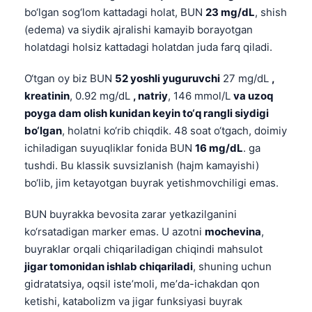
bo‘lgan sog‘lom kattadagi holat, BUN
23 mg/dL
, shish
(edema) va siydik ajralishi kamayib borayotgan
holatdagi holsiz kattadagi holatdan juda farq qiladi.
O‘tgan oy biz BUN
52 yoshli yuguruvchi
27 mg/dL
,
kreatinin
, 0.92 mg/dL
, natriy
, 146 mmol/L
va uzoq
poyga dam olish kunidan keyin to‘q rangli siydigi
bo‘lgan
, holatni ko‘rib chiqdik. 48 soat o‘tgach, doimiy
ichiladigan suyuqliklar fonida BUN
16 mg/dL
. ga
tushdi. Bu klassik suvsizlanish (hajm kamayishi)
bo‘lib, jim ketayotgan buyrak yetishmovchiligi emas.
BUN buyrakka bevosita zarar yetkazilganini
ko‘rsatadigan marker emas. U azotni
mochevina
,
buyraklar orqali chiqariladigan chiqindi mahsulot
jigar tomonidan ishlab chiqariladi
, shuning uchun
gidratatsiya, oqsil isteʼmoli, meʼda-ichakdan qon
ketishi, katabolizm va jigar funksiyasi buyrak