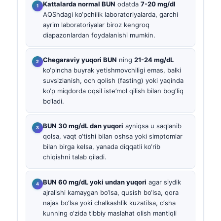
Kattalarda normal BUN
odatda
7-20 mg/dl
AQShdagi ko‘pchilik laboratoriyalarda, garchi
ayrim laboratoriyalar biroz kengroq
diapazonlardan foydalanishi mumkin.
Chegaraviy yuqori BUN
ning
21-24 mg/dL
ko‘pincha buyrak yetishmovchiligi emas, balki
suvsizlanish, och qolish (fasting) yoki yaqinda
ko‘p miqdorda oqsil iste’mol qilish bilan bog‘liq
bo‘ladi.
BUN 30 mg/dL dan yuqori
ayniqsa u saqlanib
qolsa, vaqt o‘tishi bilan oshsa yoki simptomlar
bilan birga kelsa, yanada diqqatli ko‘rib
chiqishni talab qiladi.
BUN 60 mg/dL yoki undan yuqori
agar siydik
ajralishi kamaygan bo‘lsa, qusish bo‘lsa, qora
najas bo‘lsa yoki chalkashlik kuzatilsa, o‘sha
kunning o‘zida tibbiy maslahat olish mantiqli