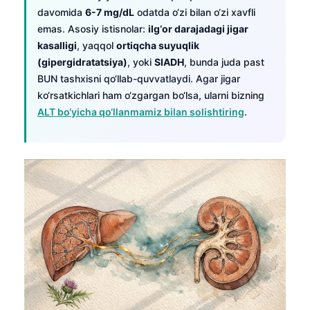
davomida
6-7 mg/dL
odatda o‘zi bilan o‘zi xavfli
emas. Asosiy istisnolar:
ilg‘or darajadagi jigar
kasalligi
, yaqqol
ortiqcha suyuqlik
(gipergidratatsiya)
, yoki
SIADH
, bunda juda past
BUN tashxisni qo‘llab-quvvatlaydi. Agar jigar
ko‘rsatkichlari ham o‘zgargan bo‘lsa, ularni bizning
ALT bo‘yicha qo‘llanmamiz bilan solishtiring
.