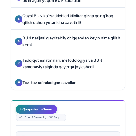
bo‘lmagan yuqori BUN sabablari
Qaysi BUN ko‘rsatkichlari klinikangizga qo‘ng‘iroq
qilish uchun yetarlicha xavotirli?
BUN natijasi g‘ayritabiiy chiqqandan keyin nima qilish
kerak
Tadqiqot eslatmalari, metodologiya va BUN
zamonaviy talqinda qayerga joylashadi
Tez-tez so'raladigan savollar
⚡ Qisqacha ma'lumot
v1.0 —
29-mart, 2026-yil