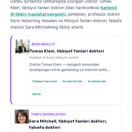
Ushbu qo‘llanma rahbarligida yozilgan
Doktor Tomas
Klein, tibbiyot fanlari doktori
bilan hamkorlikda
Kantesti
AI tibbiy maslahat kengashi
, jumladan, professor doktor
Xans Veberning hissalari va tibbiyot fanlari doktori, falsafa
doktori Sara Mitchellning tibbiy sharhi.
BOSH MUALLIF
Tomas Klein, tibbiyot fanlari doktori
Kantesti AI bosh tibbiyot xodimi
Doktor Tomas Klein — kengash tomonidan
tasdiqlangan klinik gematolog va internist bo‘lib,
laboratoriya tibbiyoti va AI yordamida klinik tahlil
sohasida 15 yildan ortiq tajribaga ega. Kantesti AI
Tadqiqot darvozasi
Google Scholar
Academia.edu
kompaniyasida Bosh tibbiy xodim sifatida u xususiy
neyron tarmoqning tibbiy aniqligi bo‘yicha klinik
ORCID
nazoratni ta’minlaydi. Doktor Klein biomarkerlar
talqini va laboratoriya diagnostikasi bo‘yicha
laboratoriya tibbiyoti mavzularida keng ko‘lamli ilmiy
ishlar e’lon qilgan.
TIBBIY SHARHLOVCHI
Sara Mitchell, tibbiyot fanlari doktori,
falsafa doktori