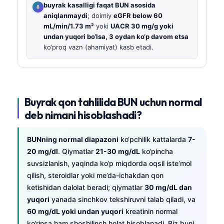
buyrak kasalligi faqat BUN asosida
aniqlanmaydi
; doimiy
eGFR below 60
mL/min/1.73 m²
yoki
UACR 30 mg/g yoki
undan yuqori bo‘lsa, 3 oydan ko‘p davom etsa
ko‘proq vazn (ahamiyat) kasb etadi.
Buyrak qon tahlilida BUN uchun normal
deb nimani hisoblashadi?
BUNning normal diapazoni
ko‘pchilik kattalarda
7-
20 mg/dl
. Qiymatlar
21-30 mg/dL
ko‘pincha
suvsizlanish, yaqinda ko‘p miqdorda oqsil iste’mol
qilish, steroidlar yoki me’da-ichakdan qon
ketishidan dalolat beradi; qiymatlar
30 mg/dL dan
yuqori
yanada sinchkov tekshiruvni talab qiladi, va
60 mg/dL yoki undan yuqori
kreatinin normal
ko‘rinsa ham shoshilinch holat hisoblanadi. Biz buni