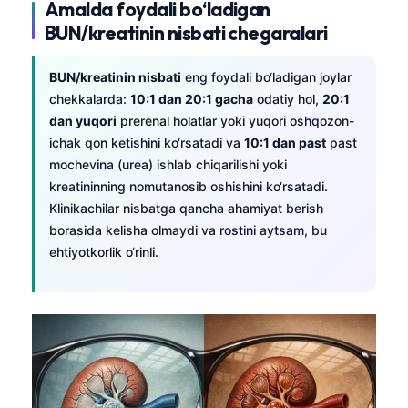
Amalda foydali bo‘ladigan
Frysk
BUN/kreatinin nisbati chegaralari
Esperanto
BUN/kreatinin nisbati
eng foydali bo‘ladigan joylar
Беларуская мова
chekkalarda:
10:1 dan 20:1 gacha
odatiy hol,
20:1
Татар теле
dan yuqori
prerenal holatlar yoki yuqori oshqozon-
Кыргызча
ichak qon ketishini ko‘rsatadi va
10:1 dan past
past
mochevina (urea) ishlab chiqarilishi yoki
ئۇيغۇرچە
kreatininning nomutanosib oshishini ko‘rsatadi.
Cebuano
Klinikachilar nisbatga qancha ahamiyat berish
Basa Jawa
borasida kelisha olmaydi va rostini aytsam, bu
ehtiyotkorlik o‘rinli.
ພາສາລາວ
Монгол
Afrikaans
العربية المغربية
Occitan