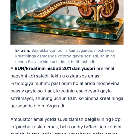
2-rasm:
Buyrakka qon oqimi kamayganda, mochevina
kreatininga qaraganda ko‘proq qayta so‘riladi, shuning
uchun BUN ko‘pincha birinchi bo‘lib oshadi.
A
BUN/kreatinin nisbati 20:1 dan yuqori
prerenal
naqshni ko‘rsatadi, lekin u o‘ziga xos emas.
Fiziologiya muhim: past oqim holatlarida mochevina
passiv qayta so‘riladi, kreatinin esa deyarli qayta
so‘rilmaydi, shuning uchun BUN ko‘pincha kreatininga
qaraganda oldin o‘zgaradi.
Ambulator amaliyotda suvsizlanish belgilarining ko‘pi
ko‘pincha keskin emas, balki oddiy bo‘ladi: ich ketishi,