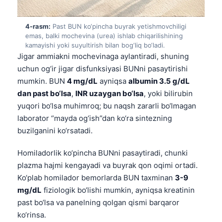
4-rasm:
Past BUN ko‘pincha buyrak yetishmovchiligi
emas, balki mochevina (urea) ishlab chiqarilishining
kamayishi yoki suyultirish bilan bog‘liq bo‘ladi.
Jigar ammiakni mochevinaga aylantiradi, shuning
uchun og‘ir jigar disfunksiyasi BUNni pasaytirishi
mumkin. BUN
4 mg/dL
ayniqsa
albumin 3.5 g/dL
dan past bo‘lsa
,
INR uzaygan bo‘lsa
, yoki bilirubin
yuqori bo‘lsa muhimroq; bu naqsh zararli bo‘lmagan
laborator “mayda og‘ish”dan ko‘ra sintezning
buzilganini ko‘rsatadi.
Homiladorlik ko‘pincha BUNni pasaytiradi, chunki
plazma hajmi kengayadi va buyrak qon oqimi ortadi.
Ko‘plab homilador bemorlarda BUN taxminan
3-9
mg/dL
fiziologik bo‘lishi mumkin, ayniqsa kreatinin
past bo‘lsa va panelning qolgan qismi barqaror
ko‘rinsa.