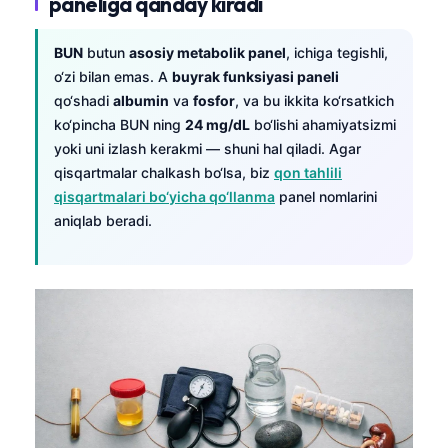
paneliga qanday kiradi
日本語
Eesti
BUN
butun
asosiy metabolik panel
, ichiga tegishli,
Azərbaycan dili
o‘zi bilan emas. A
buyrak funksiyasi paneli
qo‘shadi
albumin
va
fosfor
, va bu ikkita ko‘rsatkich
Bosanski
ko‘pincha BUN ning
24 mg/dL
bo‘lishi ahamiyatsizmi
Svenska
yoki uni izlash kerakmi — shuni hal qiladi. Agar
qisqartmalar chalkash bo‘lsa, biz
qon tahlili
Српски језик
qisqartmalari bo‘yicha qo‘llanma
panel nomlarini
Íslenska
aniqlab beradi.
Հայերեն
Bahasa Indonesia
हिन्दी
Nederlands
Dansk
Български
فارسی