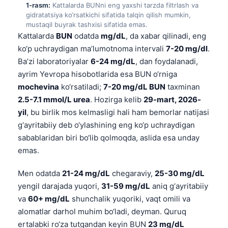
1-rasm:
Kattalarda BUNni eng yaxshi tarzda filtrlash va
gidratatsiya ko‘rsatkichi sifatida talqin qilish mumkin,
mustaqil buyrak tashxisi sifatida emas.
Kattalarda
BUN
odatda
mg/dL
, da xabar qilinadi, eng
ko‘p uchraydigan ma’lumotnoma intervali
7-20 mg/dl
.
Ba’zi laboratoriyalar
6-24 mg/dL
, dan foydalanadi,
ayrim Yevropa hisobotlarida esa BUN o‘rniga
mochevina
ko‘rsatiladi;
7-20 mg/dL BUN
taxminan
2.5-7.1 mmol/L urea
. Hozirga kelib
29-mart, 2026-
yil
, bu birlik mos kelmasligi hali ham bemorlar natijasi
g‘ayritabiiy deb o‘ylashining eng ko‘p uchraydigan
sabablaridan biri bo‘lib qolmoqda, aslida esa unday
emas.
Men odatda
21-24 mg/dL
chegaraviy,
25-30 mg/dL
yengil darajada yuqori,
31-59 mg/dL
aniq g‘ayritabiiy
va
60+ mg/dL
shunchalik yuqoriki, vaqt omili va
alomatlar darhol muhim bo‘ladi, deyman. Quruq
ertalabki ro‘za tutgandan keyin BUN
23 mg/dL