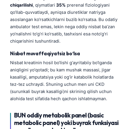
chiqarilishi
, qiymatlari
35%
prerenal fiziologiyani
తెలుగు
qo‘llab-quvvatlaydi, ayniqsa diuretiklar natriyga
मराठी
asoslangan ko‘rsatkichlarni buzib ko‘rsatsa. Bu odatiy
ambulator test emas, lekin nega oddiy nisbat ba’zan
اردو
yo‘nalishni to‘g‘ri ko‘rsatib, tashxisni esa noto‘g‘ri
বাংলা
chiqarishini tushuntiradi.
Shqip
Nisbat muvaffaqiyatsiz bo‘lsa
Magyar
Nisbat kreatinin hosil bo‘lishi g‘ayritabiiy bo‘lganda
Slovenščina
aniqligini yo‘qotadi; bu kam mushak massasi, jigar
한국어
kasalligi, amputatsiya yoki og‘ir katabolik holatlarda
tez-tez uchraydi. Shuning uchun men uni CKD
Polski
(surunkali buyrak kasalligi)ni skrining qilish uchun
Lietuvių kalba
alohida test sifatida hech qachon ishlatmayman.
Русский
ქართული
BUN oddiy metabolik panel (basic
metabolic panel) yoki buyrak funksiyasi
Čeština