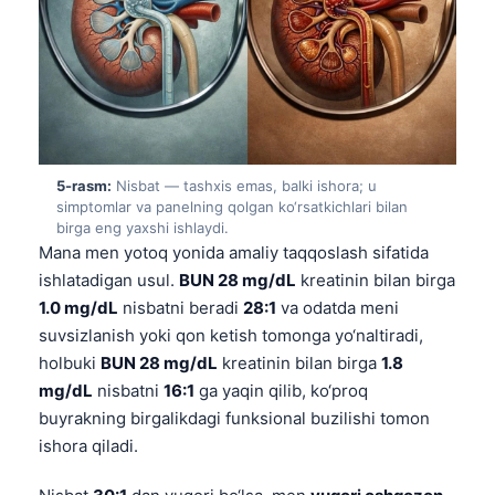
Gàidhlig
Euskara
Македонски јазик
Latviešu valoda
Galego
অসমীয়া
5-rasm:
Nisbat — tashxis emas, balki ishora; u
simptomlar va panelning qolgan ko‘rsatkichlari bilan
සිංහල
birga eng yaxshi ishlaydi.
Mana men yotoq yonida amaliy taqqoslash sifatida
سنڌي
ishlatadigan usul.
BUN 28 mg/dL
kreatinin bilan birga
پښتو
1.0 mg/dL
nisbatni beradi
28:1
va odatda meni
suvsizlanish yoki qon ketish tomonga yo‘naltiradi,
holbuki
BUN 28 mg/dL
kreatinin bilan birga
1.8
Slovenčina
mg/dL
nisbatni
16:1
ga yaqin qilib, ko‘proq
Hrvatski
buyrakning birgalikdagi funksional buzilishi tomon
Suomi
ishora qiladi.
Қазақ тілі