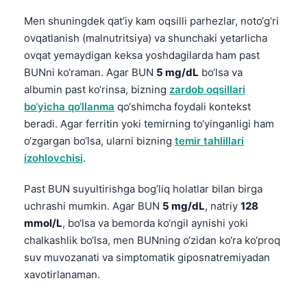
Men shuningdek qat’iy kam oqsilli parhezlar, noto‘g‘ri
ovqatlanish (malnutritsiya) va shunchaki yetarlicha
ovqat yemaydigan keksa yoshdagilarda ham past
BUNni ko‘raman. Agar BUN
5 mg/dL
bo‘lsa va
albumin past ko‘rinsa, bizning
zardob oqsillari
bo‘yicha qo‘llanma
qo‘shimcha foydali kontekst
beradi. Agar ferritin yoki temirning to‘yinganligi ham
o‘zgargan bo‘lsa, ularni bizning
temir tahlillari
izohlovchisi
.
Past BUN suyultirishga bog‘liq holatlar bilan birga
uchrashi mumkin. Agar BUN
5 mg/dL
, natriy
128
mmol/L
, bo‘lsa va bemorda ko‘ngil aynishi yoki
chalkashlik bo‘lsa, men BUNning o‘zidan ko‘ra ko‘proq
suv muvozanati va simptomatik giposnatremiyadan
xavotirlanaman.
Norsk bokmål
Ślōnskŏ gŏdka