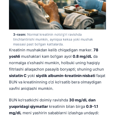
3-rasm:
Normal kreatinin noto‘g‘ri ravishda
tinchlantirishi mumkin, ayniqsa keksa yoki mushak
massasi past bo‘lgan kattalarda.
Kreatinin mushakdan kelib chiqadigan marker.
78
yoshli
mushaklari kam bo‘lgan ayol
0.8 mg/dL
da
normalga o‘xshashi mumkin, holbuki uning haqiqiy
filtrlashi allaqachon pasayib boryapti; shuning uchun
sistatin C
yoki
siydik albumin-kreatinin nisbati
faqat
BUN va kreatininning o‘zi ko‘rsatib bera olmaydigan
xavfni aniqlashi mumkin.
BUN ko‘rsatkichi doimiy ravishda
30 mg/dL dan
yuqoridagi qiymatlar
kreatinin bilan birga
0.9-1.1
mg/dL
meni yashirin sabablarni izlashga undaydi: