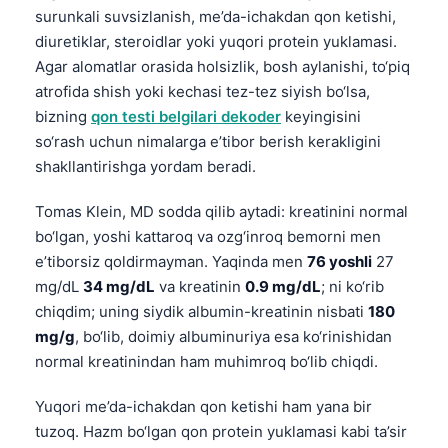
surunkali suvsizlanish, me’da-ichakdan qon ketishi,
diuretiklar, steroidlar yoki yuqori protein yuklamasi.
Agar alomatlar orasida holsizlik, bosh aylanishi, to‘piq
atrofida shish yoki kechasi tez-tez siyish bo‘lsa,
bizning
qon testi belgilari dekoder
keyingisini
so‘rash uchun nimalarga e’tibor berish kerakligini
shakllantirishga yordam beradi.
Tomas Klein, MD sodda qilib aytadi: kreatinini normal
bo‘lgan, yoshi kattaroq va ozg‘inroq bemorni men
e’tiborsiz qoldirmayman. Yaqinda men
76 yoshli
27
mg/dL
34 mg/dL
va kreatinin
0.9 mg/dL
; ni ko‘rib
chiqdim; uning siydik albumin-kreatinin nisbati
180
mg/g
, bo‘lib, doimiy albuminuriya esa ko‘rinishidan
normal kreatinindan ham muhimroq bo‘lib chiqdi.
Yuqori me’da-ichakdan qon ketishi ham yana bir
tuzoq. Hazm bo‘lgan qon protein yuklamasi kabi ta’sir