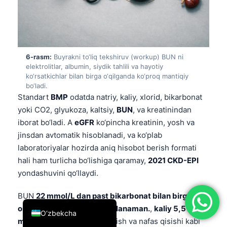
简体中文
Română
Türkçe
6-rasm:
Buyrakni to‘liq tekshiruv (workup) BUN ni
Ελληνικά
elektrolitlar, albumin, siydik tahlili va hayotiy
ko‘rsatkichlar bilan birga o‘qilganda ko‘proq mantiqiy
Português
bo‘ladi.
Español
Standart
BMP
odatda natriy, kaliy, xlorid, bikarbonat
yoki CO2, glyukoza, kaltsiy,
BUN
, va kreatinindan
Italiano
iborat bo‘ladi. A
eGFR
ko‘pincha kreatinin, yosh va
עִבְרִית
jinsdan avtomatik hisoblanadi, va ko‘plab
Français
laboratoriyalar hozirda aniq hisobot berish formati
hali ham turlicha bo‘lishiga qaramay,
2021 CKD-EPI
العربية
yondashuvini qo‘llaydi.
Deutsch
BUN
22 mmol/L dan past bikarbonat bilan birga
English
oshsa, men ko‘proq xavotirlanaman.
,
kaliy 5,5
O‘zbekcha
mmol/L dan yuqori
, yoki shish va nafas qisishi kabi