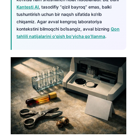
Kantesti AI
, tasodifiy “qizil bayroq” emas, balki
tushuntirish uchun bir naqsh sifatida ko‘rib
chiqamiz. Agar avval kengroq laboratoriya
kontekstini bilmoqchi bo‘lsangiz, avval bizning
Qon
tahlili natijalarini o'qish bo'yicha qo'llanma
.