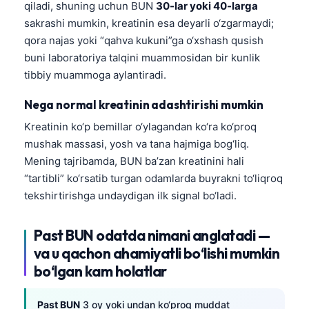
qiladi, shuning uchun BUN
30-lar yoki 40-larga
sakrashi mumkin, kreatinin esa deyarli o‘zgarmaydi;
qora najas yoki “qahva kukuni”ga o‘xshash qusish
buni laboratoriya talqini muammosidan bir kunlik
tibbiy muammoga aylantiradi.
Nega normal kreatinin adashtirishi mumkin
Kreatinin ko‘p bemillar o‘ylagandan ko‘ra ko‘proq
mushak massasi, yosh va tana hajmiga bog‘liq.
Mening tajribamda, BUN ba’zan kreatinini hali
“tartibli” ko‘rsatib turgan odamlarda buyrakni to‘liqroq
tekshirtirishga undaydigan ilk signal bo‘ladi.
Past BUN odatda nimani anglatadi —
va u qachon ahamiyatli bo‘lishi mumkin
bo‘lgan kam holatlar
Past BUN
3 oy yoki undan ko‘proq muddat