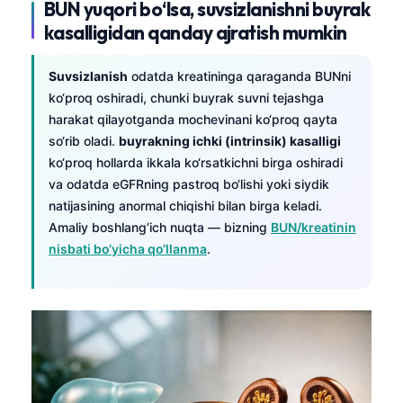
BUN yuqori bo‘lsa, suvsizlanishni buyrak
kasalligidan qanday ajratish mumkin
Suvsizlanish
odatda kreatininga qaraganda BUNni
ko‘proq oshiradi, chunki buyrak suvni tejashga
harakat qilayotganda mochevinani ko‘proq qayta
so‘rib oladi.
buyrakning ichki (intrinsik) kasalligi
ko‘proq hollarda ikkala ko‘rsatkichni birga oshiradi
va odatda eGFRning pastroq bo‘lishi yoki siydik
natijasining anormal chiqishi bilan birga keladi.
Amaliy boshlang‘ich nuqta — bizning
BUN/kreatinin
nisbati bo‘yicha qo‘llanma
.