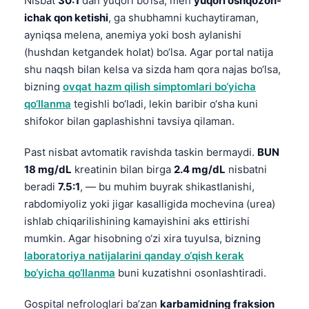
Nisbat
30:1
dan yuqori bo‘lsa, men
yuqori oshqozon-
Català
ichak qon ketishi
, ga shubhamni kuchaytiraman,
Українська
ayniqsa melena, anemiya yoki bosh aylanishi
(hushdan ketgandek holat) bo‘lsa. Agar portal natija
አማርኛ
shu naqsh bilan kelsa va sizda ham qora najas bo‘lsa,
Kiswahili
bizning
ovqat hazm qilish simptomlari bo‘yicha
ភាសាខ្មែរ
qo‘llanma
tegishli bo‘ladi, lekin baribir o‘sha kuni
shifokor bilan gaplashishni tavsiya qilaman.
ဗမာစာ
ไทย
Past nisbat avtomatik ravishda taskin bermaydi.
BUN
18 mg/dL
kreatinin bilan birga
2.4 mg/dL
nisbatni
Tagalog
beradi
7.5:1
, — bu muhim buyrak shikastlanishi,
Tiếng Việt
rabdomiyoliz yoki jigar kasalligida mochevina (urea)
Bahasa Melayu
ishlab chiqarilishining kamayishini aks ettirishi
mumkin. Agar hisobning o‘zi xira tuyulsa, bizning
മലയാളം
laboratoriya natijalarini qanday o‘qish kerak
ಕನ್ನಡ
bo‘yicha qo‘llanma
buni kuzatishni osonlashtiradi.
ગુજરાતી
Gospital nefrologlari ba’zan
karbamidning fraksion
தமிழ்