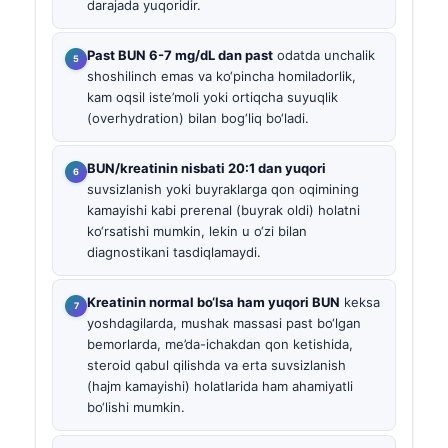
darajada yuqoridir.
Past BUN 6-7 mg/dL dan past
odatda unchalik
shoshilinch emas va ko‘pincha homiladorlik,
kam oqsil iste’moli yoki ortiqcha suyuqlik
(overhydration) bilan bog‘liq bo‘ladi.
BUN/kreatinin nisbati 20:1 dan yuqori
suvsizlanish yoki buyraklarga qon oqimining
kamayishi kabi prerenal (buyrak oldi) holatni
ko‘rsatishi mumkin, lekin u o‘zi bilan
diagnostikani tasdiqlamaydi.
Kreatinin normal bo‘lsa ham yuqori BUN
keksa
yoshdagilarda, mushak massasi past bo‘lgan
bemorlarda, me’da-ichakdan qon ketishida,
steroid qabul qilishda va erta suvsizlanish
(hajm kamayishi) holatlarida ham ahamiyatli
bo‘lishi mumkin.