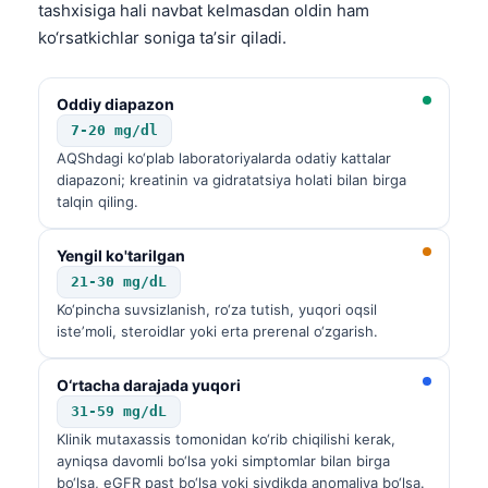
tashxisiga hali navbat kelmasdan oldin ham
ko‘rsatkichlar soniga taʼsir qiladi.
Oddiy diapazon
7-20 mg/dl
AQShdagi ko‘plab laboratoriyalarda odatiy kattalar
diapazoni; kreatinin va gidratatsiya holati bilan birga
talqin qiling.
Yengil ko'tarilgan
21-30 mg/dL
Ko‘pincha suvsizlanish, ro‘za tutish, yuqori oqsil
isteʼmoli, steroidlar yoki erta prerenal o‘zgarish.
O‘rtacha darajada yuqori
31-59 mg/dL
Klinik mutaxassis tomonidan ko‘rib chiqilishi kerak,
ayniqsa davomli bo‘lsa yoki simptomlar bilan birga
bo‘lsa, eGFR past bo‘lsa yoki siydikda anomaliya bo‘lsa.