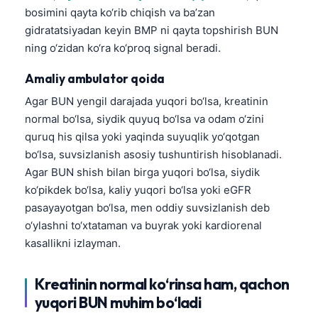
bosimini qayta ko‘rib chiqish va ba’zan
gidratatsiyadan keyin BMP ni qayta topshirish BUN
ning o‘zidan ko‘ra ko‘proq signal beradi.
Amaliy ambulator qoida
Agar BUN yengil darajada yuqori bo‘lsa, kreatinin
normal bo‘lsa, siydik quyuq bo‘lsa va odam o‘zini
quruq his qilsa yoki yaqinda suyuqlik yo‘qotgan
bo‘lsa, suvsizlanish asosiy tushuntirish hisoblanadi.
Agar BUN shish bilan birga yuqori bo‘lsa, siydik
ko‘pikdek bo‘lsa, kaliy yuqori bo‘lsa yoki eGFR
pasayayotgan bo‘lsa, men oddiy suvsizlanish deb
o‘ylashni to‘xtataman va buyrak yoki kardiorenal
kasallikni izlayman.
Kreatinin normal ko‘rinsa ham, qachon
yuqori BUN muhim bo‘ladi