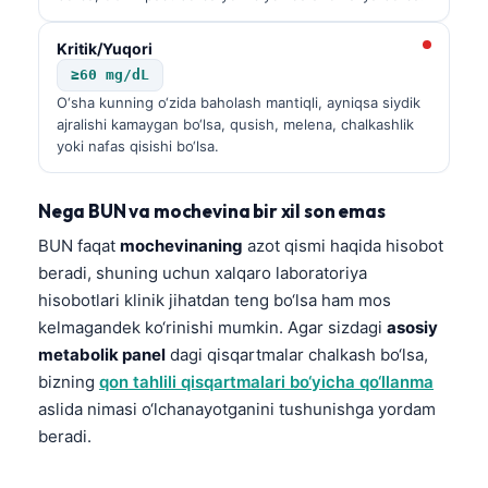
Kritik/Yuqori
≥60 mg/dL
O‘sha kunning o‘zida baholash mantiqli, ayniqsa siydik
ajralishi kamaygan bo‘lsa, qusish, melena, chalkashlik
yoki nafas qisishi bo‘lsa.
Nega BUN va mochevina bir xil son emas
BUN faqat
mochevinaning
azot qismi haqida hisobot
beradi, shuning uchun xalqaro laboratoriya
hisobotlari klinik jihatdan teng bo‘lsa ham mos
kelmagandek ko‘rinishi mumkin. Agar sizdagi
asosiy
metabolik panel
dagi qisqartmalar chalkash bo‘lsa,
bizning
qon tahlili qisqartmalari bo‘yicha qo‘llanma
aslida nimasi o‘lchanayotganini tushunishga yordam
beradi.