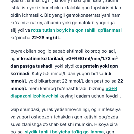
qusish, isitma, og‘ir jismoniy mashqlar, safar, sauna
ishlatish yoki shunchaki ertalabki qon topshirishidan
oldin ichmaslik. Biz yengil gemokonsetratsiyani ham
ko‘ramiz: natriy, albumin yoki gematokrit yuqoriga
siljiydi va
ro‘za tutish bo‘yicha qon tahlili qo‘llanmasi
ko‘pincha
22-28 mg/dL
.
buyrak bilan bog‘liq sabab ehtimoli ko‘proq bo‘ladi,
agar
kreatinin ko‘tariladi
,
eGFR 60 ml/min/1.73 m²
dan pastga tushadi
, yoki siydikda
protein yoki qon
ko‘rinadi
. Kaliy 5.5 mmol/L dan yuqori bo‘lsa
5.5
mmol/L
yoki bikarbonat 22 mmol/L dan past bo‘lsa
22
mmol/L
meni kamroq bo‘shashtiradi; bizning
eGFR
diapazoni izohlovchisi
keyingi qadam uchun foydali.
Gap shundaki, yurak yetishmovchiligi, og‘ir infeksiya
va yuqori oshqozon-ichakdan qon ketishi qog‘ozda
suvsizlanishga o‘xshab ketishi mumkin. Hikoya xira
bo‘lsa,
siydik tahlili bo'yicha to'liq qo'llanma
, qon