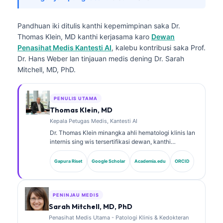
Pandhuan iki ditulis kanthi kepemimpinan saka
Dr.
Thomas Klein, MD
kanthi kerjasama karo
Dewan
Penasihat Medis Kantesti AI
, kalebu kontribusi saka Prof.
Dr. Hans Weber lan tinjauan medis dening Dr. Sarah
Mitchell, MD, PhD.
PENULIS UTAMA
Thomas Klein, MD
Kepala Petugas Medis, Kantesti AI
Dr. Thomas Klein minangka ahli hematologi klinis lan
internis sing wis tersertifikasi dewan, kanthi
pengalaman luwih saka 15 taun ing bidang
kedokteran laboratorium lan analisis klinis sing
Gapura Riset
Google Scholar
Academia.edu
ORCID
dibantu AI. Minangka Chief Medical Officer ing
Kantesti AI, dheweke menehi pengawasan klinis
marang ketepatan medis saka jaringan saraf
kepemilikan kasebut. Dr. Klein wis nerbitake akeh
PENINJAU MEDIS
babagan interpretasi biomarker lan diagnostik
Sarah Mitchell, MD, PhD
laboratorium ing topik kedokteran laboratorium.
Penasihat Medis Utama - Patologi Klinis & Kedokteran