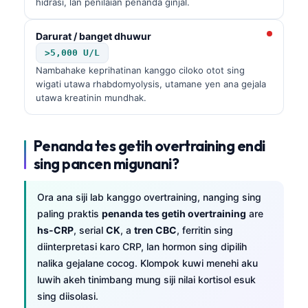
hidrasi, lan penilaian penanda ginjal.
Frysk
Darurat / banget dhuwur
Esperanto
>5,000 U/L
Беларуская мова
Nambahake keprihatinan kanggo ciloko otot sing
Татар теле
wigati utawa rhabdomyolysis, utamane yen ana gejala
utawa kreatinin mundhak.
Кыргызча
ئۇيغۇرچە
Penanda tes getih overtraining endi
Cebuano
sing pancen migunani?
ພາສາລາວ
Монгол
Ora ana siji lab kanggo overtraining, nanging sing
paling praktis
penanda tes getih overtraining
are
Afrikaans
hs-CRP
, serial
CK
, a
tren CBC
, ferritin sing
العربية المغربية
diinterpretasi karo CRP, lan hormon sing dipilih
nalika gejalane cocog. Klompok kuwi menehi aku
Occitan
luwih akeh tinimbang mung siji nilai kortisol esuk
Gàidhlig
sing diisolasi.