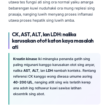
utawa tes fungsi ati sing ora normal yaiku amarga
bebarengan kuwi nuduhaké ora mung replesi sing
prasaja, nanging luwih menyang proses inflamasi
utawa proses hepatik sing luwih amba.
CK, AST, ALT, lan LDH: nalika
karusakan otot katon kaya masalah
ati
Kreatin kinase
Iki minangka penanda getih sing
paling migunani kanggo karusakan otot sing anyar,
nalika
AST
,
ALT
, lan
LDH
nambah konteks. Rentang
referensi CK kanggo wong diwasa umume asring
40-200 U/L
, nanging atlit sing wis terlatih kerep
ana adoh ing ndhuwur kuwi sawise latihan
eksentrik sing abot.