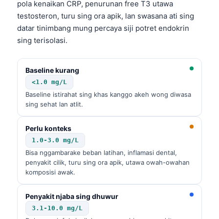
pola kenaikan CRP, penurunan free T3 utawa
తెలుగు
testosteron, turu sing ora apik, lan swasana ati sing
datar tinimbang mung percaya siji potret endokrin
मराठी
sing terisolasi.
اردو
বাংলা
Baseline kurang
Shqip
<1.0 mg/L
Baseline istirahat sing khas kanggo akeh wong diwasa
Magyar
sing sehat lan atlit.
Slovenščina
한국어
Perlu konteks
1.0-3.0 mg/L
Polski
Bisa nggambarake beban latihan, inflamasi dental,
Lietuvių kalba
penyakit cilik, turu sing ora apik, utawa owah-owahan
komposisi awak.
Русский
ქართული
Penyakit njaba sing dhuwur
Čeština
3.1-10.0 mg/L