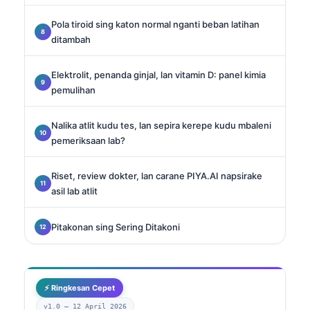
Pola tiroid sing katon normal nganti beban latihan
ditambah
Elektrolit, penanda ginjal, lan vitamin D: panel kimia
pemulihan
Nalika atlit kudu tes, lan sepira kerepe kudu mbaleni
pemeriksaan lab?
Riset, review dokter, lan carane PIYA.AI napsirake
asil lab atlit
Pitakonan sing Sering Ditakoni
⚡ Ringkesan Cepet
v1.0 —
12 April 2026