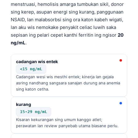
menstruasi, hemolisis amarga tumbukan sikil, donor
sing kerep, asupan energi sing kurang, panggunaan
NSAID, lan malabsorbsi sing ora katon kabeh wigati,
lan aku wis nemokake penyakit celiac luwih saka
sepisan ing pelari cepet kanthi ferritin ing ngisor
20
ng/mL
.
cadangan wis entek
<15 ng/mL
Cadangan wesi wis mesthi entek; kinerja lan gejala
asring nandhang sangsara sanajan durung ana anemia
sing katon cetha.
kurang
15-29 ng/mL
Kisaran kekurangan sing umum kanggo atlet;
perawatan lan review panyebab utama biasane perlu.