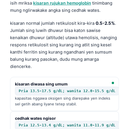
isih mriksa
kisaran rujukan hemoglobin
tinimbang
mung nglirwakake angka sing cedhak wates.
kisaran normal jumlah retikulosit kira-kira
0.5-2.5%
.
Jumlah sing luwih dhuwur bisa katon sawise
kenaikan dhuwur (altitude) utawa hemolisis, nanging
respons retikulosit sing kurang ing atlit sing kesel
kanthi ferritin sing kurang ngandhani yen sumsum
balung kurang pasokan, dudu mung amarga
diencerke.
kisaran diwasa sing umum
Pria 13.5-17.5 g/dL; wanita 12.0-15.5 g/dL
kapasitas nggawa oksigen sing diarepake yen indeks
sel getih abang liyane tetep stabil.
cedhak wates ngisor
Pria 12.5-13.4 g/dL; wanita 11.0-11.9 g/dL