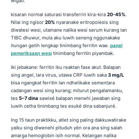
wigati.
kisaran normal saturasi transferrin kira-kira
20-45%
.
Nilai ing ngisor
20%
nyaranake eritropoiesis sing
diwatesi wesi, utamane nalika wesi serum kurang lan
TIBC dhuwur, mula aku luwih seneng nggunakake
itungan getih lengkap tinimbang ferritin wae.
panel
pemeriksaan wesi
tinimbang ferritin piyambak.
Iki jebakane: ferritin iku reaktan fase akut. Balapan
sing angel, lara virus, utawa CRP luwih saka
3 mg/L
bisa ngangkat ferritin lan ndhelikake sementara
cadangan wesi sing kurang; miturut pengalamanku,
tes
5–7 dina
sawisé balapan menehi jawaban sing
luwih cetha tinimbang tes esuké dina sabanjuré.
Ing 15 taun praktikku, atlet sing paling dakkuwatirake
yaiku sing diwenehi pituduh yèn ora ana sing salah
amarga hemoglobin isih normal. Kelangan nalika