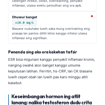
Delengen infeksi, ciloko, overreaching, penyakit
日本語
inflamasi, utawa wektu pemulihan sing ora apik.
Eesti
Dhuwur banget
Azərbaycan dili
>10.0 mg/L
Bosanski
Biasane nuduhake luwih saka mung overtraining sing
Svenska
prasaja lan pantes ditliti klinis kanggo infeksi utawa
inflamasi sing signifikan.
Српски језик
Íslenska
Penanda sing aku ora kakehan tafsir
Հայերեն
ESR bisa migunani kanggo penyakit inflamasi kronis,
Bahasa Indonesia
nanging owahé alon banget kanggo umume
keputusan latihan. Ferritin, hs-CRP, lan CK biasane
हिन्दी
luwih cepet obah lan luwih pas karo minggu atlit
Nederlands
kasebut.
Dansk
Български
Keseimbangan hormon ing atlit
lanang: nalika testosteron dudu crita
فارسی