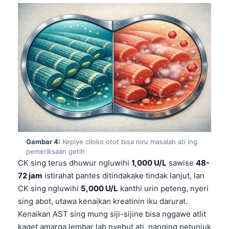
Gambar 4:
Kepiye ciloko otot bisa niru masalah ati ing
pemeriksaan getih
CK sing terus dhuwur ngluwihi
1,000 U/L
sawise
48-
72 jam
istirahat pantes ditindakake tindak lanjut, lan
CK sing ngluwihi
5,000 U/L
kanthi urin peteng, nyeri
sing abot, utawa kenaikan kreatinin iku darurat.
Kenaikan AST sing mung siji-sijine bisa nggawe atlit
kaget amarga lembar lab nyebut ati, nanging petunjuk