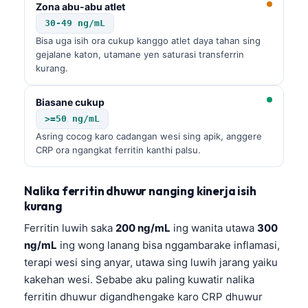
Zona abu-abu atlet
30-49 ng/mL
Bisa uga isih ora cukup kanggo atlet daya tahan sing
gejalane katon, utamane yen saturasi transferrin
kurang.
Biasane cukup
>=50 ng/mL
Asring cocog karo cadangan wesi sing apik, anggere
CRP ora ngangkat ferritin kanthi palsu.
Nalika ferritin dhuwur nanging kinerja isih
kurang
Ferritin luwih saka
200 ng/mL
ing wanita utawa
300
ng/mL
ing wong lanang bisa nggambarake inflamasi,
terapi wesi sing anyar, utawa sing luwih jarang yaiku
kakehan wesi. Sebabe aku paling kuwatir nalika
ferritin dhuwur digandhengake karo CRP dhuwur