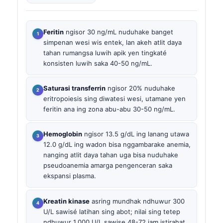
Feritin
ngisor 30 ng/mL nuduhake banget
simpenan wesi wis entek, lan akeh atlit daya
tahan rumangsa luwih apik yen tingkaté
konsisten luwih saka 40-50 ng/mL.
Saturasi transferrin
ngisor 20% nuduhake
eritropoiesis sing diwatesi wesi, utamane yen
feritin ana ing zona abu-abu 30-50 ng/mL.
Hemoglobin
ngisor 13.5 g/dL ing lanang utawa
12.0 g/dL ing wadon bisa nggambarake anemia,
nanging atlit daya tahan uga bisa nuduhake
pseudoanemia amarga pengenceran saka
ekspansi plasma.
Kreatin kinase
asring mundhak ndhuwur 300
U/L sawisé latihan sing abot; nilai sing tetep
ndhuwur 1,000 U/L sawise 48-72 jam istirahat