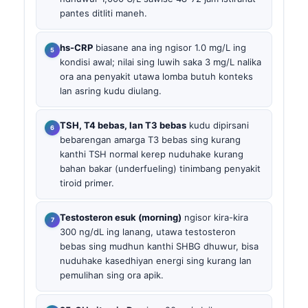
pantes ditliti maneh.
hs-CRP
biasane ana ing ngisor 1.0 mg/L ing
kondisi awal; nilai sing luwih saka 3 mg/L nalika
ora ana penyakit utawa lomba butuh konteks
lan asring kudu diulang.
TSH, T4 bebas, lan T3 bebas
kudu dipirsani
bebarengan amarga T3 bebas sing kurang
kanthi TSH normal kerep nuduhake kurang
bahan bakar (underfueling) tinimbang penyakit
tiroid primer.
Testosteron esuk (morning)
ngisor kira-kira
300 ng/dL ing lanang, utawa testosteron
bebas sing mudhun kanthi SHBG dhuwur, bisa
nuduhake kasedhiyan energi sing kurang lan
pemulihan sing ora apik.