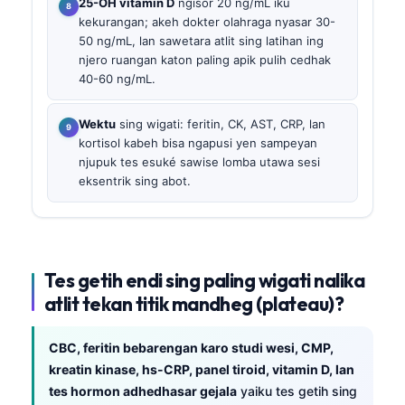
25-OH vitamin D
ngisor 20 ng/mL iku
kekurangan; akeh dokter olahraga nyasar 30-
50 ng/mL, lan sawetara atlit sing latihan ing
njero ruangan katon paling apik pulih cedhak
40-60 ng/mL.
Wektu
sing wigati: feritin, CK, AST, CRP, lan
kortisol kabeh bisa ngapusi yen sampeyan
njupuk tes esuké sawise lomba utawa sesi
eksentrik sing abot.
Tes getih endi sing paling wigati nalika
atlit tekan titik mandheg (plateau)?
CBC, feritin bebarengan karo studi wesi, CMP,
kreatin kinase, hs-CRP, panel tiroid, vitamin D, lan
tes hormon adhedhasar gejala
yaiku tes getih sing