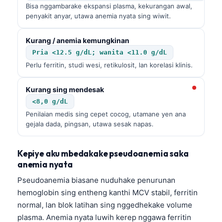
Bisa nggambarake ekspansi plasma, kekurangan awal,
penyakit anyar, utawa anemia nyata sing wiwit.
Kurang / anemia kemungkinan
Pria <12.5 g/dL; wanita <11.0 g/dL
Perlu ferritin, studi wesi, retikulosit, lan korelasi klinis.
Kurang sing mendesak
<8,0 g/dL
Penilaian medis sing cepet cocog, utamane yen ana
gejala dada, pingsan, utawa sesak napas.
Kepiye aku mbedakake pseudoanemia saka
anemia nyata
Pseudoanemia biasane nuduhake penurunan
hemoglobin sing entheng kanthi MCV stabil, ferritin
normal, lan blok latihan sing nggedhekake volume
plasma. Anemia nyata luwih kerep nggawa ferritin