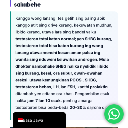
sakabehe
简体中文
Română
Kanggo wong lanang, tes getih sing paling apik
kanggo atlit sing drive kurang, kekuwatan mudhun,
Türkçe
libido kurang, utawa lara sing bandel yaiku
Ελληνικά
testosteron total katon normal; yen SHBG kurang,
Português
testosteron total bisa katon kurang ing wong
lanang utawa menehi kesan aman palsu ing
Español
wanita sing nduwèni keluwihan androgen. Mula
Italiano
dhokter nambahake SHBG nalika nyelidiki libido
עִבְרִית
sing kurang, kesel, ora subur, owah-owahan
ereksi, utawa kemungkinan PCOS.
,
SHBG
,
Français
testosteron bebas
,
LH
, lan
FSH
, kanthi
prolaktin
العربية
ditambah yen critane ora khas. Pengambilan esuk
nalika
jam 7 lan 10 esuk.
penting amarga
Deutsch
testosteron bisa beda-beda
20-30%
sajrone dina.
English
Basa Jawa