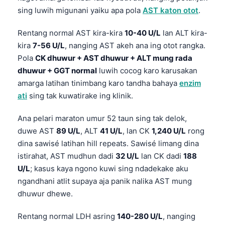
sing luwih migunani yaiku apa pola
AST katon otot
.
Rentang normal AST kira-kira
10-40 U/L
lan ALT kira-
kira
7-56 U/L
, nanging AST akeh ana ing otot rangka.
Pola
CK dhuwur + AST dhuwur + ALT mung rada
dhuwur + GGT normal
luwih cocog karo karusakan
amarga latihan tinimbang karo tandha bahaya
enzim
ati
sing tak kuwatirake ing klinik.
Ana pelari maraton umur 52 taun sing tak delok,
duwe AST
89 U/L
, ALT
41 U/L
, lan CK
1,240 U/L
rong
dina sawisé latihan hill repeats. Sawisé limang dina
istirahat, AST mudhun dadi
32 U/L
lan CK dadi
188
U/L
; kasus kaya ngono kuwi sing ndadekake aku
ngandhani atlit supaya aja panik nalika AST mung
dhuwur dhewe.
Rentang normal LDH asring
140-280 U/L
, nanging