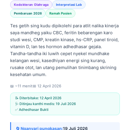
Kedokteran Olahraga
Interpretasi Lab
Pembaruan 2026
Ramah Pasien
Tes getih sing kudu dipikolehi para atlit nalika kinerja
saya mandheg yaiku CBC, feritin bebarengan karo
studi wesi, CMP, kreatin kinase, hs-CRP, panel tiroid,
vitamin D, lan tes hormon adhedhasar gejala.
Tandha-tandha iki luwih cepet nyekel mundhake
kelangan wesi, kasedhiyan energi sing kurang,
rusake otot, lan utang pemulihan tinimbang skrining
kesehatan umum.
📖 ~11 menit
📅
12 April 2026
📝 Diterbitake:
12 April 2026
🩺 Ditinjau kanthi medis:
19 Juli 2026
✅ Adhedhasar Bukti
🔄 Nganyari pungkasan:
19 Juli 2026