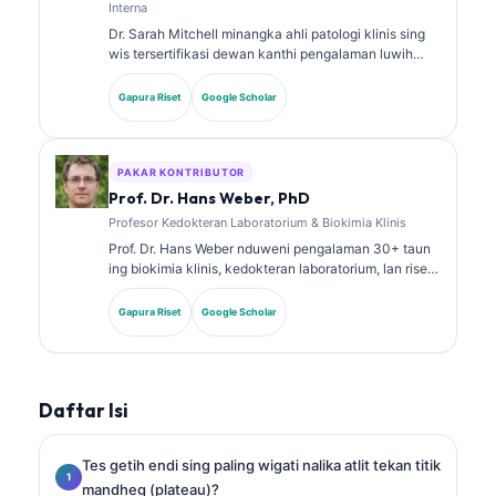
Interna
Dr. Sarah Mitchell minangka ahli patologi klinis sing
wis tersertifikasi dewan kanthi pengalaman luwih
saka 18 taun ing bidang kedokteran laboratorium lan
analisis diagnostik. Dheweke nduweni sertifikasi
Gapura Riset
Google Scholar
spesialis ing kimia klinis lan wis akeh nerbitake
babagan panel biomarker lan analisis laboratorium ing
praktik klinis.
PAKAR KONTRIBUTOR
Prof. Dr. Hans Weber, PhD
Profesor Kedokteran Laboratorium & Biokimia Klinis
Prof. Dr. Hans Weber nduweni pengalaman 30+ taun
ing biokimia klinis, kedokteran laboratorium, lan riset
biomarker. Mantan Presiden saka German Society for
Clinical Chemistry, dheweke spesialis ing analisis
Gapura Riset
Google Scholar
panel diagnostik, standarisasi biomarker, lan
kedokteran laboratorium sing dibantu AI.
Daftar Isi
Tes getih endi sing paling wigati nalika atlit tekan titik
mandheg (plateau)?