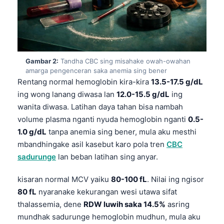
Gambar 2:
Tandha CBC sing misahake owah-owahan
amarga pengenceran saka anemia sing bener
Rentang normal hemoglobin kira-kira
13.5-17.5 g/dL
ing wong lanang diwasa lan
12.0-15.5 g/dL
ing
wanita diwasa. Latihan daya tahan bisa nambah
volume plasma nganti nyuda hemoglobin nganti
0.5-
1.0 g/dL
tanpa anemia sing bener, mula aku mesthi
mbandhingake asil kasebut karo pola tren
CBC
sadurunge
lan beban latihan sing anyar.
kisaran normal MCV yaiku
80-100 fL
. Nilai ing ngisor
80 fL
nyaranake kekurangan wesi utawa sifat
thalassemia, dene
RDW luwih saka 14.5%
asring
mundhak sadurunge hemoglobin mudhun, mula aku