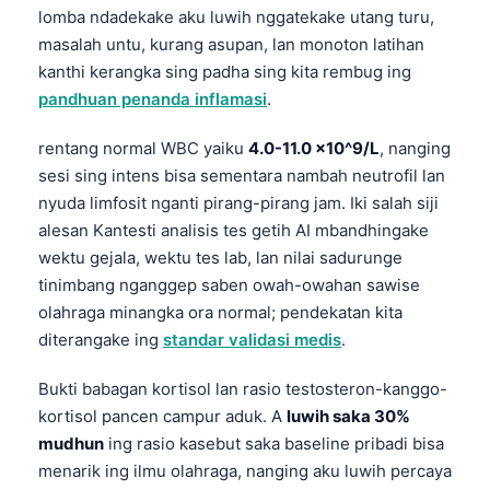
lomba ndadekake aku luwih nggatekake utang turu,
O‘zbekcha
masalah untu, kurang asupan, lan monoton latihan
Українська
kanthi kerangka sing padha sing kita rembug ing
አማርኛ
pandhuan penanda inflamasi
.
Kiswahili
rentang normal WBC yaiku
4.0-11.0 x10^9/L
, nanging
ភាសាខ្មែរ
sesi sing intens bisa sementara nambah neutrofil lan
ဗမာစာ
nyuda limfosit nganti pirang-pirang jam. Iki salah siji
alesan Kantesti analisis tes getih AI mbandhingake
ไทย
wektu gejala, wektu tes lab, lan nilai sadurunge
Tagalog
tinimbang nganggep saben owah-owahan sawise
Tiếng Việt
olahraga minangka ora normal; pendekatan kita
diterangake ing
standar validasi medis
.
Bahasa Melayu
മലയാളം
Bukti babagan kortisol lan rasio testosteron-kanggo-
ಕನ್ನಡ
kortisol pancen campur aduk. A
luwih saka 30%
mudhun
ing rasio kasebut saka baseline pribadi bisa
ગુજરાતી
menarik ing ilmu olahraga, nanging aku luwih percaya
தமிழ்