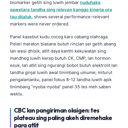
biomarker getih sing luwih jembar
nuduhake
sawetara tandha sing relevan kanggo kinerja ora
tau dijaluk.
shows several performance-relevant
markers were never ordered.
Panel kasebut kudu cocog karo cabang olahraga.
Pelari maraton biasane butuh rincian sel getih abang
lan wesi dhisik, atlit daya kanthi kekuwatan sing
mandheg luwih kerep butuh CK, CMP, lan hormon
esuk, lan atlit sing ngurangi bobot butuh elektrolit lan
tandha ginjal luwih awal tinimbang umume; miturut
pengalamanku, panel fokus 8-12 tandha luwih apik
tinimbang “nyoba-nyoba” panel 35 tes meh saben
wektu.
CBC lan pangiriman oksigen: tes
plateau sing paling akeh diremehake
para atlit