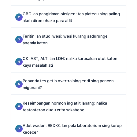
CBC lan pangiriman oksigen: tes plateau sing paling
akeh diremehake para atlit
Feritin lan studi wesi: wesi kurang sadurunge
anemia katon
CK, AST, ALT, lan LDH: nalika karusakan otot katon
kaya masalah ati
Penanda tes getih overtraining endi sing pancen
migunani?
Keseimbangan hormon ing atlit lanang: nalika
testosteron dudu crita sakabehe
Atlet wadon, RED-S, lan pola laboratorium sing kerep
kececer