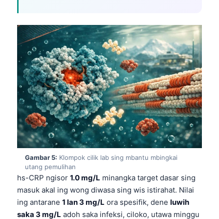
Euskara
Македонски јазик
Latviešu valoda
Galego
অসমীয়া
සිංහල
سنڌي
پښتو
Slovenčina
Gambar 5:
Klompok cilik lab sing mbantu mbingkai
Hrvatski
utang pemulihan
hs-CRP ngisor
1.0 mg/L
minangka target dasar sing
Suomi
masuk akal ing wong diwasa sing wis istirahat. Nilai
Қазақ тілі
ing antarane
1 lan 3 mg/L
ora spesifik, dene
luwih
Català
saka 3 mg/L
adoh saka infeksi, ciloko, utawa minggu