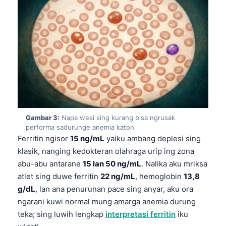
Gambar 3:
Napa wesi sing kurang bisa ngrusak
performa sadurunge anemia katon
Ferritin ngisor
15 ng/mL
yaiku ambang deplesi sing
klasik, nanging kedokteran olahraga urip ing zona
abu-abu antarane
15 lan 50 ng/mL
. Nalika aku mriksa
atlet sing duwe ferritin
22 ng/mL
, hemoglobin
13,8
g/dL
, lan ana penurunan pace sing anyar, aku ora
ngarani kuwi normal mung amarga anemia durung
teka; sing luwih lengkap
interpretasi ferritin
iku