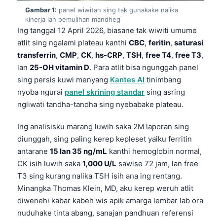
Gambar 1:
panel wiwitan sing tak gunakake nalika
kinerja lan pemulihan mandheg
Ing tanggal 12 April 2026, biasane tak wiwiti umume
atlit sing ngalami plateau kanthi
CBC
,
feritin
,
saturasi
transferrin
,
CMP
,
CK
,
hs-CRP
,
TSH
,
free T4
,
free T3
,
lan
25-OH vitamin D
. Para atlit bisa ngunggah panel
sing persis kuwi menyang
Kantes AI
tinimbang
nyoba ngurai
panel skrining standar
sing asring
ngliwati tandha-tandha sing nyebabake plateau.
Ing analisisku marang luwih saka 2M laporan sing
diunggah, sing paling kerep kepleset yaiku ferritin
antarane
15 lan 35 ng/mL
kanthi hemoglobin normal,
CK isih luwih saka
1,000 U/L
sawise 72 jam, lan free
T3 sing kurang nalika TSH isih ana ing rentang.
Minangka Thomas Klein, MD, aku kerep weruh atlit
diwenehi kabar kabeh wis apik amarga lembar lab ora
nuduhake tinta abang, sanajan pandhuan referensi