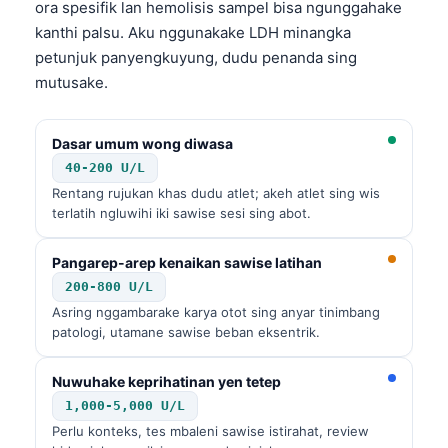
ora spesifik lan hemolisis sampel bisa ngunggahake
kanthi palsu. Aku nggunakake LDH minangka
petunjuk panyengkuyung, dudu penanda sing
mutusake.
Dasar umum wong diwasa
40-200 U/L
Rentang rujukan khas dudu atlet; akeh atlet sing wis
terlatih ngluwihi iki sawise sesi sing abot.
Pangarep-arep kenaikan sawise latihan
200-800 U/L
Asring nggambarake karya otot sing anyar tinimbang
patologi, utamane sawise beban eksentrik.
Nuwuhake keprihatinan yen tetep
Norsk bokmål
1,000-5,000 U/L
Perlu konteks, tes mbaleni sawise istirahat, review
Ślōnskŏ gŏdka