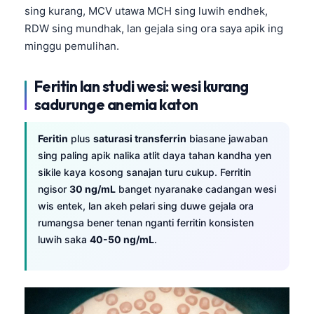
sing kurang, MCV utawa MCH sing luwih endhek,
RDW sing mundhak, lan gejala sing ora saya apik ing
minggu pemulihan.
Feritin lan studi wesi: wesi kurang
sadurunge anemia katon
Feritin
plus
saturasi transferrin
biasane jawaban
sing paling apik nalika atlit daya tahan kandha yen
sikile kaya kosong sanajan turu cukup. Ferritin
ngisor
30 ng/mL
banget nyaranake cadangan wesi
wis entek, lan akeh pelari sing duwe gejala ora
rumangsa bener tenan nganti ferritin konsisten
luwih saka
40-50 ng/mL
.