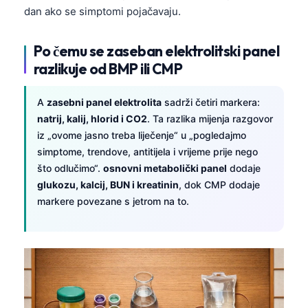
dan ako se simptomi pojačavaju.
தமிழ்
తెలుగు
Po čemu se zaseban elektrolitski panel
मराठी
razlikuje od BMP ili CMP
اردو
A
zasebni panel elektrolita
sadrži četiri markera:
বাংলা
natrij, kalij, hlorid i CO2
. Ta razlika mijenja razgovor
Shqip
iz „ovome jasno treba liječenje“ u „pogledajmo
simptome, trendove, antitijela i vrijeme prije nego
Magyar
što odlučimo“.
osnovni metabolički panel
dodaje
Slovenščina
glukozu, kalcij, BUN i kreatinin
, dok CMP dodaje
markere povezane s jetrom na to.
한국어
Polski
Lietuvių kalba
Русский
ქართული