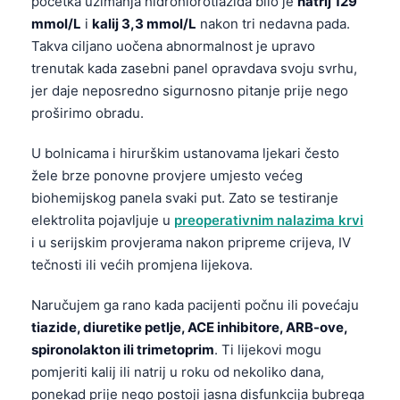
početka uzimanja hidrohlorotiazida bilo je
natrij 129
mmol/L
i
kalij 3,3 mmol/L
nakon tri nedavna pada.
Takva ciljano uočena abnormalnost je upravo
trenutak kada zasebni panel opravdava svoju svrhu,
jer daje neposredno sigurnosno pitanje prije nego
proširimo obradu.
U bolnicama i hirurškim ustanovama ljekari često
žele brze ponovne provjere umjesto većeg
biohemijskog panela svaki put. Zato se testiranje
elektrolita pojavljuje u
preoperativnim nalazima krvi
i u serijskim provjerama nakon pripreme crijeva, IV
tečnosti ili većih promjena lijekova.
Naručujem ga rano kada pacijenti počnu ili povećaju
tiazide, diuretike petlje, ACE inhibitore, ARB-ove,
spironolakton ili trimetoprim
. Ti lijekovi mogu
pomjeriti kalij ili natrij u roku od nekoliko dana,
ponekad prije nego postoji jasna disfunkcija bubrega