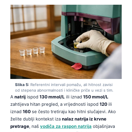
Slika 5:
Referentni intervali pomažu, ali hitnost zavisi
od stepena abnormalnosti i kliničke priče u vezi s tim.
A
natrij
ispod
130 mmol/L
ili iznad
150 mmol/L
zahtijeva hitan pregled, a vrijednosti ispod
120
ili
iznad
160
se često tretiraju kao hitni slučajevi. Ako
želite dublji kontekst iza
nalaz natrija iz krvne
pretrage
, naš
vodiča za raspon natrija
objašnjava