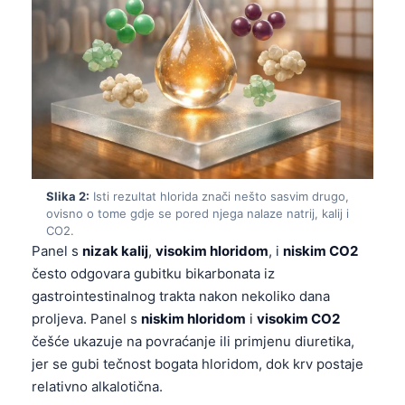
Slika 2:
Isti rezultat hlorida znači nešto sasvim drugo,
ovisno o tome gdje se pored njega nalaze natrij, kalij i
CO2.
Panel s
nizak kalij
,
visokim hloridom
, i
niskim CO2
često odgovara gubitku bikarbonata iz
gastrointestinalnog trakta nakon nekoliko dana
proljeva. Panel s
niskim hloridom
i
visokim CO2
češće ukazuje na povraćanje ili primjenu diuretika,
jer se gubi tečnost bogata hloridom, dok krv postaje
relativno alkalotična.