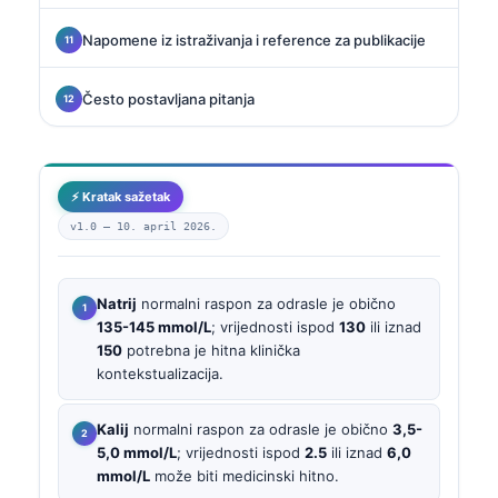
Napomene iz istraživanja i reference za publikacije
Često postavljana pitanja
⚡ Kratak sažetak
v1.0 —
10. april 2026.
Natrij
normalni raspon za odrasle je obično
135-145 mmol/L
; vrijednosti ispod
130
ili iznad
150
potrebna je hitna klinička
kontekstualizacija.
Kalij
normalni raspon za odrasle je obično
3,5-
5,0 mmol/L
; vrijednosti ispod
2.5
ili iznad
6,0
mmol/L
može biti medicinski hitno.