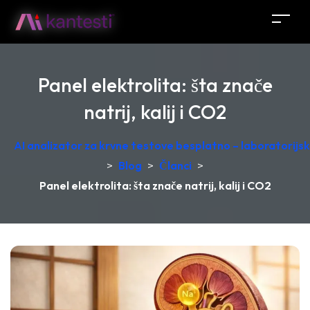
Panel elektrolita: šta znače
natrij, kalij i CO2
AI analizator za krvne testove besplatno – laboratorij
>
Blog
>
Članci
>
Panel elektrolita: šta znače natrij, kalij i CO2