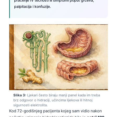
praćenje IV tečnosti ili simptomi poput grčeva,
palpitacija i konfuzije.
Slika 3:
Ljekari često biraju manji panel kada im treba
brz odgovor o hidraciji, učincima lijekova ili hitnoj
sigurnosti elektrolita.
Kod 72-godišnjeg pacijenta kojeg sam vidio nakon