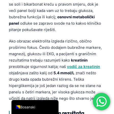
se soli i bikarbonat kreću u pravom smjeru, dok je
简体中文
veći panel bolji kada vam uz to trebaju glukoza,
Română
bubrežna funkcija ili kalcij;
osnovni metabolički
Türkçe
panel
odluke se zapravo svode na to kakvo kliničko
pitanje pokušavate riješiti.
Ελληνικά
Português
Ako obrazac elektrolita izgleda rizično, obično
proširimo fokus. Često dodajem bubrežne markere,
Español
magnezij, glukozu ili EKG, a pacijenti s graničnim
Italiano
rezultatima trebaju razumjeti kako
kreatinin
עִבְרִית
preoblikuje sigurnost kalija; naš
vodič za kreatinin
objašnjava zašto kalij od
5.4 mmol/L
znači nešto
Français
drugo kada opada bubrežni klirens. Teška
العربية
hiperglikemija je još jedan razlog da se ne stane na
Deutsch
panelu s četiri markera, jer visoka glukoza može
učiniti da natrij izgleda niže nego što stvarno jeste.
English
Bosanski
Šta se dešava nakon rezultata