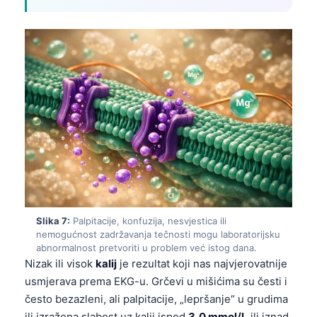
Gàidhlig
Euskara
Македонски јазик
Latviešu valoda
Galego
অসমীয়া
සිංහල
سنڌي
پښتو
Slika 7:
Palpitacije, konfuzija, nesvjestica ili
Slovenčina
nemogućnost zadržavanja tečnosti mogu laboratorijsku
abnormalnost pretvoriti u problem već istog dana.
Hrvatski
Nizak ili visok
kalij
je rezultat koji nas najvjerovatnije
usmjerava prema EKG-u. Grčevi u mišićima su česti i
Suomi
često bezazleni, ali palpitacije, „lepršanje“ u grudima
Қазақ тілі
ili izražena slabost uz kalij ispod
3,0 mmol/L
ili iznad