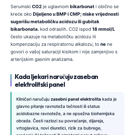
Serumski
CO2
je uglavnom
bikarbonat
i obično se
kreće oko
Dijeljeno u BMP i CMP; niske vrijednosti
sugerišu metaboličku acidozu ili gubitak
bikarbonata.
kod odraslih. CO2 ispod
18 mmol/L
često ukazuje na metaboličku acidozu ili
kompenzaciju za respiratornu alkalozu; to
ne
ne
govori o vašoj saturaciji kisikom i nije zamjenjivo s
arterijskim gasnim analizama.
Kada ljekari naručuju zaseban
elektrolitski panel
Kliničari naručuju
zasebni panel elektrolita
kada je
glavno pitanje ravnoteža tečnosti ili status
acidobazne ravnoteže, a ne opsežna biohemijska
obrada. Česti razlozi su povraćanje, dijareja,
vrtoglavica, novi diuretici, rizik za bubrege,