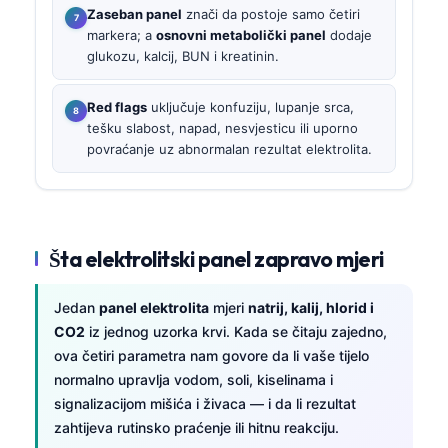
Zaseban panel
znači da postoje samo četiri
markera; a
osnovni metabolički panel
dodaje
glukozu, kalcij, BUN i kreatinin.
Red flags
uključuje konfuziju, lupanje srca,
tešku slabost, napad, nesvjesticu ili uporno
povraćanje uz abnormalan rezultat elektrolita.
Šta elektrolitski panel zapravo mjeri
Jedan
panel elektrolita
mjeri
natrij, kalij, hlorid i
CO2
iz jednog uzorka krvi. Kada se čitaju zajedno,
ova četiri parametra nam govore da li vaše tijelo
normalno upravlja vodom, soli, kiselinama i
signalizacijom mišića i živaca — i da li rezultat
zahtijeva rutinsko praćenje ili hitnu reakciju.