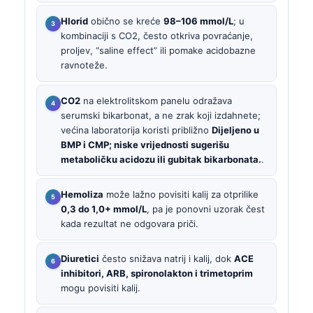
Hlorid
obično se kreće
98–106 mmol/L
; u
kombinaciji s CO2, često otkriva povraćanje,
proljev, “saline effect” ili pomake acidobazne
ravnoteže.
CO2
na elektrolitskom panelu odražava
serumski bikarbonat, a ne zrak koji izdahnete;
većina laboratorija koristi približno
Dijeljeno u
BMP i CMP; niske vrijednosti sugerišu
metaboličku acidozu ili gubitak bikarbonata.
.
Hemoliza
može lažno povisiti kalij za otprilike
0,3 do 1,0+ mmol/L
, pa je ponovni uzorak čest
kada rezultat ne odgovara priči.
Diuretici
često snižava natrij i kalij, dok
ACE
inhibitori, ARB, spironolakton i trimetoprim
mogu povisiti kalij.