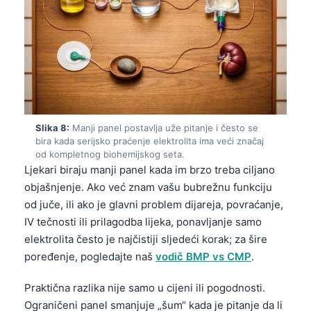
Čeština
日本語
Eesti
Azərbaycan dili
Svenska
Српски језик
Slika 8:
Manji panel postavlja uže pitanje i često se
bira kada serijsko praćenje elektrolita ima veći značaj
Íslenska
od kompletnog biohemijskog seta.
Հայերեն
Ljekari biraju manji panel kada im brzo treba ciljano
objašnjenje. Ako već znam vašu bubrežnu funkciju
Bahasa Indonesia
od juče, ili ako je glavni problem dijareja, povraćanje,
हिन्दी
IV tečnosti ili prilagodba lijeka, ponavljanje samo
Nederlands
elektrolita često je najčistiji sljedeći korak; za šire
poređenje, pogledajte naš
vodič BMP vs CMP
.
Dansk
Български
Praktična razlika nije samo u cijeni ili pogodnosti.
Ograničeni panel smanjuje „šum“ kada je pitanje da li
فارسی