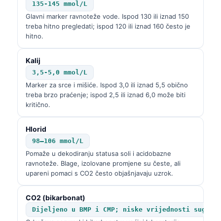
135-145 mmol/L
Glavni marker ravnoteže vode. Ispod 130 ili iznad 150
treba hitno pregledati; ispod 120 ili iznad 160 često je
hitno.
Kalij
3,5-5,0 mmol/L
Marker za srce i mišiće. Ispod 3,0 ili iznad 5,5 obično
treba brzo praćenje; ispod 2,5 ili iznad 6,0 može biti
kritično.
Hlorid
98–106 mmol/L
Pomaže u dekodiranju statusa soli i acidobazne
ravnoteže. Blage, izolovane promjene su česte, ali
upareni pomaci s CO2 često objašnjavaju uzrok.
CO2 (bikarbonat)
Dijeljeno u BMP i CMP; niske vrijednosti sugeri