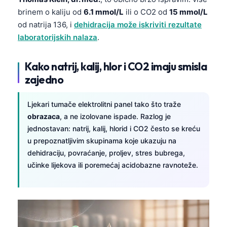
brinem o kaliju od
6.1 mmol/L
ili o CO2 od
15 mmol/L
od natrija 136, i
dehidracija može iskriviti rezultate
laboratorijskih nalaza
.
Kako natrij, kalij, hlor i CO2 imaju smisla
zajedno
Ljekari tumače elektrolitni panel tako što traže
obrazaca
, a ne izolovane ispade. Razlog je
jednostavan: natrij, kalij, hlorid i CO2 često se kreću
u prepoznatljivim skupinama koje ukazuju na
dehidraciju, povraćanje, proljev, stres bubrega,
učinke lijekova ili poremećaj acidobazne ravnoteže.