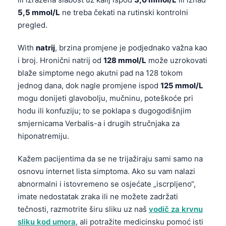
Català
5,5 mmol/L
ne treba čekati na rutinski kontrolni
O‘zbekcha
pregled.
Українська
With
natrij
, brzina promjene je podjednako važna kao
አማርኛ
i broj. Hronični natrij od
128 mmol/L
može uzrokovati
blaže simptome nego akutni pad na 128 tokom
Kiswahili
jednog dana, dok nagle promjene ispod
125 mmol/L
ភាសាខ្មែរ
mogu donijeti glavobolju, mučninu, poteškoće pri
ဗမာစာ
hodu ili konfuziju; to se poklapa s dugogodišnjim
smjernicama Verbalis-a i drugih stručnjaka za
ไทย
hiponatremiju.
Tagalog
Tiếng Việt
Kažem pacijentima da se ne trijažiraju sami samo na
osnovu internet lista simptoma. Ako su vam nalazi
Bahasa Melayu
abnormalni i istovremeno se osjećate „iscrpljeno“,
മലയാളം
imate nedostatak zraka ili ne možete zadržati
ಕನ್ನಡ
tečnosti, razmotrite širu sliku uz naš
vodič za krvnu
sliku kod umora
, ali potražite medicinsku pomoć isti
ગુજરાતી