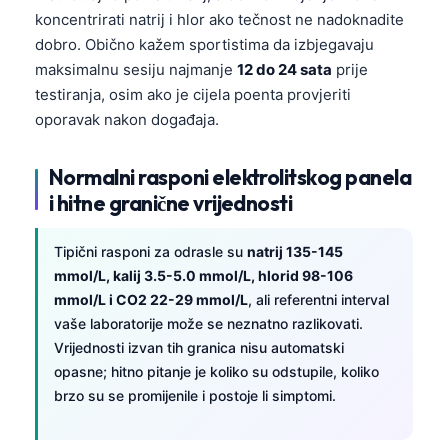
koncentrirati natrij i hlor ako tečnost ne nadoknadite
dobro. Obično kažem sportistima da izbjegavaju
maksimalnu sesiju najmanje
12 do 24 sata
prije
testiranja, osim ako je cijela poenta provjeriti
oporavak nakon događaja.
Normalni rasponi elektrolitskog panela
i hitne granične vrijednosti
Tipični rasponi za odrasle su
natrij 135-145
mmol/L, kalij 3.5-5.0 mmol/L, hlorid 98-106
mmol/L i CO2 22-29 mmol/L
, ali referentni interval
vaše laboratorije može se neznatno razlikovati.
Vrijednosti izvan tih granica nisu automatski
opasne; hitno pitanje je koliko su odstupile, koliko
brzo su se promijenile i postoje li simptomi.