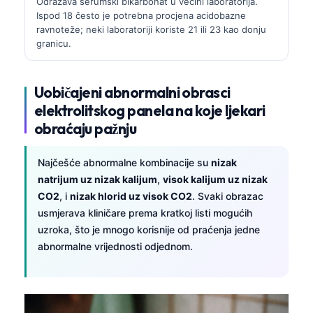
Odražava serumski bikarbonat u većini laboratorija.
Ispod 18 često je potrebna procjena acidobazne
ravnoteže; neki laboratoriji koriste 21 ili 23 kao donju
granicu.
Uobičajeni abnormalni obrasci
elektrolitskog panela na koje ljekari
obraćaju pažnju
Najčešće abnormalne kombinacije su
nizak
natrijum uz nizak kalijum
,
visok kalijum uz nizak
CO2
, i
nizak hlorid uz visok CO2
. Svaki obrazac
usmjerava kliničare prema kratkoj listi mogućih
uzroka, što je mnogo korisnije od praćenja jedne
abnormalne vrijednosti odjednom.