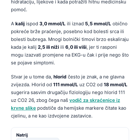
hidrataciju, lijekove i kada potražiti hitnu medicinsku
pomoć.
A
kalij
ispod
3,0 mmol/L
ili iznad
5,5 mmol/L
obično
pokreće brže praćenje, posebno kod bolesti srca ili
bolesti bubrega. Mnogi bolnički timovi brzo eskaliraju
kada je kalij
2,5 ili niži
ili
6,0 ili viši
, jer ti rasponi
mogu izazvati promjene na EKG-u čak i prije nego što
se pojave simptomi.
Stvar je u tome da,
hlorid
često je znak, a ne glavna
zvijezda. Hlorid od
111 mmol/L
uz CO2 od
18 mmol/L
sugerira sasvim drugačiju fiziologiju nego hlorid 111
uz CO2 26, zbog čega naš
vodič za skraćenice iz
krvne slike
podstiče da hemijske markere čitate kao
cjelinu, a ne kao izdvojene zastavice.
Natrij