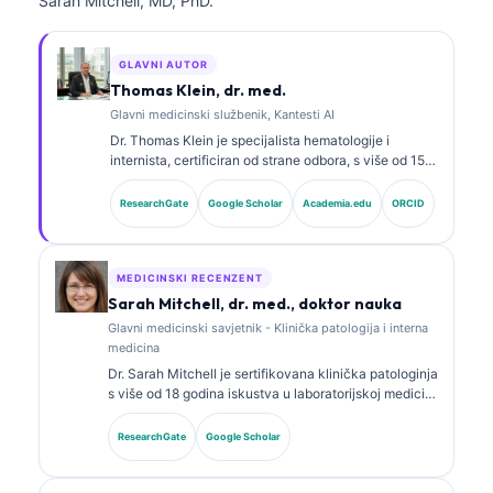
Sarah Mitchell, MD, PhD.
GLAVNI AUTOR
Thomas Klein, dr. med.
Glavni medicinski službenik, Kantesti AI
Dr. Thomas Klein je specijalista hematologije i
internista, certificiran od strane odbora, s više od 15
godina iskustva u laboratorijskoj medicini i kliničkoj
analizi uz pomoć vještačke inteligencije. Kao glavni
ResearchGate
Google Scholar
Academia.edu
ORCID
medicinski direktor u Kantesti AI, pruža klinički
nadzor nad medicinskom tačnošću vlasničke
neuronske mreže. Dr. Klein je opsežno objavljivao
radove o interpretaciji biomarkera i laboratorijskoj
MEDICINSKI RECENZENT
dijagnostici na temu laboratorijske medicine.
Sarah Mitchell, dr. med., doktor nauka
Glavni medicinski savjetnik - Klinička patologija i interna
medicina
Dr. Sarah Mitchell je sertifikovana klinička patologinja
s više od 18 godina iskustva u laboratorijskoj medicini
i dijagnostičkoj analizi. Ima specijalističke sertifikate
iz kliničke biohemije i opsežno je objavljivala radove
ResearchGate
Google Scholar
o panelima biomarkera i laboratorijskoj analizi u
kliničkoj praksi.