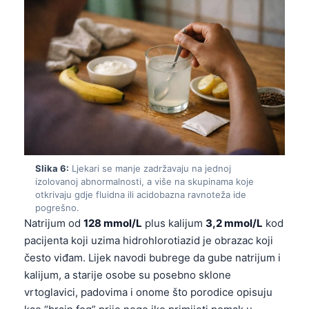
Slika 6:
Ljekari se manje zadržavaju na jednoj
izolovanoj abnormalnosti, a više na skupinama koje
otkrivaju gdje fluidna ili acidobazna ravnoteža ide
pogrešno.
Natrijum od
128 mmol/L
plus kalijum
3,2 mmol/L
kod
pacijenta koji uzima hidrohlorotiazid je obrazac koji
često viđam. Lijek navodi bubrege da gube natrijum i
kalijum, a starije osobe su posebno sklone
vrtoglavici, padovima i onome što porodice opisuju