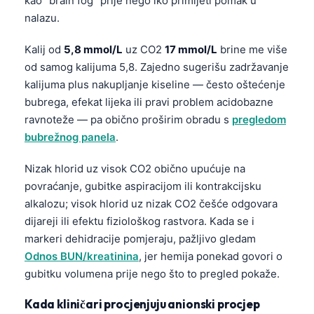
kao “brain fog” prije nego iko primijeti pomak u
nalazu.
Kalij od
5,8 mmol/L
uz CO2
17 mmol/L
brine me više
od samog kalijuma 5,8. Zajedno sugerišu zadržavanje
kalijuma plus nakupljanje kiseline — često oštećenje
bubrega, efekat lijeka ili pravi problem acidobazne
ravnoteže — pa obično proširim obradu s
pregledom
bubrežnog panela
.
Nizak hlorid uz visok CO2 obično upućuje na
povraćanje, gubitke aspiracijom ili kontrakcijsku
alkalozu; visok hlorid uz nizak CO2 češće odgovara
dijareji ili efektu fiziološkog rastvora. Kada se i
markeri dehidracije pomjeraju, pažljivo gledam
Odnos BUN/kreatinina
, jer hemija ponekad govori o
gubitku volumena prije nego što to pregled pokaže.
Norsk bokmål
Kada kliničari procjenjuju anionski procjep
Ślōnskŏ gŏdka