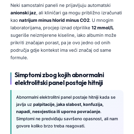
Neki samostalni paneli ne prijavljuju automatski
Frysk
anionski jaz
, ali kliničari ga mogu približno izračunati
Esperanto
kao
natrijum minus hlorid minus CO2
. U mnogim
Беларуская мова
laboratorijama, procjep iznad otprilike
12 mmol/L
sugeriše neizmjerene kiseline, iako albumin može
Татар теле
prikriti značajan porast, pa je ovo jedno od onih
Кыргызча
područja gdje kontekst ima veći značaj od same
ئۇيغۇرچە
formule.
Cebuano
Simptomi zbog kojih abnormalni
Basa Jawa
elektrolitski panel postaje hitniji
ພາສາລາວ
Монгол
Abnormalni elektrolitni panel postaje hitniji kada se
javlja uz
palpitacije, jaka slabost, konfuzija,
Afrikaans
napadi, nesvjestica ili uporno povraćanje
.
العربية المغربية
Simptomi ne predviđaju savršeno opasnost, ali nam
Occitan
govore koliko brzo treba reagovati.