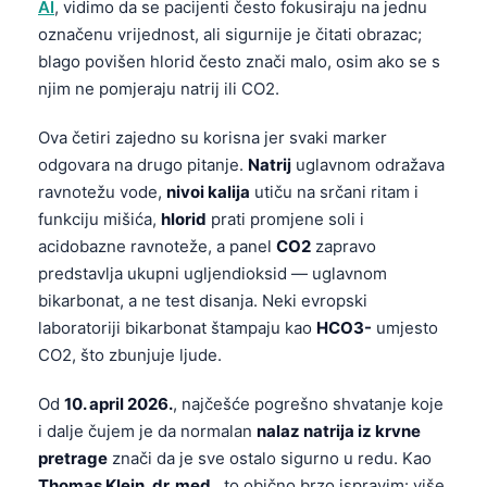
AI
, vidimo da se pacijenti često fokusiraju na jednu
označenu vrijednost, ali sigurnije je čitati obrazac;
blago povišen hlorid često znači malo, osim ako se s
njim ne pomjeraju natrij ili CO2.
Ova četiri zajedno su korisna jer svaki marker
odgovara na drugo pitanje.
Natrij
uglavnom odražava
ravnotežu vode,
nivoi kalija
utiču na srčani ritam i
funkciju mišića,
hlorid
prati promjene soli i
acidobazne ravnoteže, a panel
CO2
zapravo
predstavlja ukupni ugljendioksid — uglavnom
bikarbonat, a ne test disanja. Neki evropski
laboratoriji bikarbonat štampaju kao
HCO3-
umjesto
CO2, što zbunjuje ljude.
Od
10. april 2026.
, najčešće pogrešno shvatanje koje
i dalje čujem je da normalan
nalaz natrija iz krvne
pretrage
znači da je sve ostalo sigurno u redu. Kao
Thomas Klein, dr. med.
, to obično brzo ispravim: više