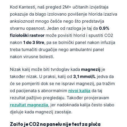
Kod Kantesti, naš pregled 2M+ učitanih izvještaja
pokazuje da blago izolovano povišenje hlorida izaziva
anksioznost mnogo češće nego što predstavlja
stvarnu opasnost. Jedan od razloga je taj da
0.9%
fiziološki rastvor
može povisiti hlorid i spustiti CO2
nakon
1 do 3 litre
, pa se bolnički panel nakon infuzija
treba tumačiti drugačije nego ambulantni panel
nakon virusne bolesti.
Nizak kalij može biti tvrdoglav kada
magnezij
je
također nizak. U praksi, kalij od
3,1 mmol/L
jedva da
će se pomjeriti dok se ne ispravi magnezij, pa tražim
od pacijenata s abnormalnim
nivoi kalija
da taj
rezultat pažljivo pregledaju. Također provjeravam
rezultat magnezija
, jer nadoknada kalija često slabo
djeluje kada magnezij zaostaje.
Zašto je CO2 na panelu nije test za pluća