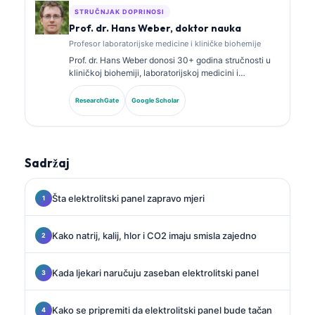
STRUČNJAK DOPRINOSI
Prof. dr. Hans Weber, doktor nauka
Profesor laboratorijske medicine i kliničke biohemije
Prof. dr. Hans Weber donosi 30+ godina stručnosti u
kliničkoj biohemiji, laboratorijskoj medicini i
istraživanju biomarkera. Bivši predsjednik Njemačkog
društva za kliničku hemiju, specijalizovan je za
ResearchGate
Google Scholar
analizu dijagnostičkih panela, standardizaciju
biomarkera i laboratorijsku medicinu uz pomoć AI.
Sadržaj
Šta elektrolitski panel zapravo mjeri
Kako natrij, kalij, hlor i CO2 imaju smisla zajedno
Kada ljekari naručuju zaseban elektrolitski panel
Kako se pripremiti da elektrolitski panel bude tačan