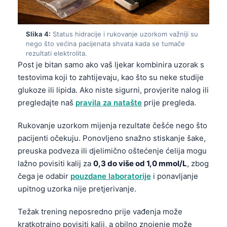
Slika 4:
Status hidracije i rukovanje uzorkom važniji su
nego što većina pacijenata shvata kada se tumače
rezultati elektrolita.
Post je bitan samo ako vaš ljekar kombinira uzorak s
testovima koji to zahtijevaju, kao što su neke studije
glukoze ili lipida. Ako niste sigurni, provjerite nalog ili
pregledajte naš
pravila za natašte
prije pregleda.
Rukovanje uzorkom mijenja rezultate češće nego što
pacijenti očekuju. Ponovljeno snažno stiskanje šake,
preuska podveza ili djelimično oštećenje ćelija mogu
lažno povisiti kalij za
0,3 do više od 1,0 mmol/L
, zbog
čega je odabir
pouzdane laboratorije
i ponavljanje
upitnog uzorka nije pretjerivanje.
Težak trening neposredno prije vađenja može
kratkotrajno povisiti kalij, a obilno znojenje može