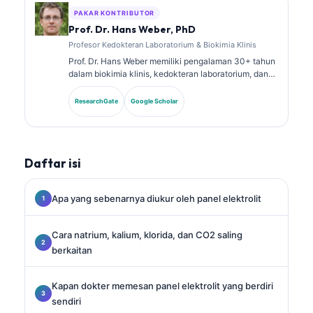
dalam praktik klinis.
PAKAR KONTRIBUTOR
Prof. Dr. Hans Weber, PhD
Profesor Kedokteran Laboratorium & Biokimia Klinis
Prof. Dr. Hans Weber memiliki pengalaman 30+ tahun
dalam biokimia klinis, kedokteran laboratorium, dan
riset biomarker. Mantan Presiden German Society for
Clinical Chemistry, ia mengkhususkan diri dalam
ResearchGate
Google Scholar
analisis panel diagnostik, standardisasi biomarker,
dan kedokteran laboratorium berbantuan AI.
Daftar isi
Apa yang sebenarnya diukur oleh panel elektrolit
Cara natrium, kalium, klorida, dan CO2 saling
berkaitan
Kapan dokter memesan panel elektrolit yang berdiri
sendiri