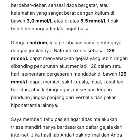
Čeština
berdebar-debar, sensasi dada bergetar, atau
kelemahan yang sangat berat dengan kalium di
日本語
bawah
3,0 mmol/L
atau di atas
5,5 mmol/L
tidak
Eesti
boleh menunggu tindak lanjut biasa.
Azərbaycan dili
Dengan
natrium
, laju perubahan sama pentingnya
Bosanski
dengan jumlahnya. Natrium kronis sebesar
128
Svenska
mmol/L
dapat menyebabkan gejala yang lebih ringan
Српски језик
dibanding penurunan akut menjadi 128 dalam satu
hari, sementara pergeseran mendadak di bawah
125
Íslenska
mmol/L
dapat memicu sakit kepala, mual, kesulitan
Հայերեն
berjalan, atau kebingungan; ini sesuai dengan
हिन्दी
panduan jangka panjang dari Verbalis dan pakar
hiponatremia lainnya.
Nederlands
Dansk
Saya memberi tahu pasien agar tidak melakukan
triase mandiri hanya berdasarkan daftar gejala dari
Български
internet. Jika hasil lab Anda tidak normal dan Anda
فارسی