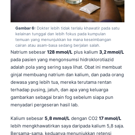
Frysk
Esperanto
Беларуская мова
Gambar 6:
Dokter lebih tidak terlalu khawatir pada satu
kelainan tunggal dan lebih fokus pada kumpulan
Татар теле
temuan yang menunjukkan ke mana keseimbangan
cairan atau asam-basa sedang berjalan salah.
Кыргызча
Natrium sebesar
128 mmol/L
plus kalium
3,2 mmol/L
ئۇيغۇرچە
pada pasien yang mengonsumsi hidroklorotiazid
Cebuano
adalah pola yang sering saya lihat. Obat ini membuat
ginjal membuang natrium dan kalium, dan pada orang
Basa Jawa
dewasa yang lebih tua, mereka terutama rentan
ພາສາລາວ
terhadap pusing, jatuh, dan apa yang keluarga
Монгол
gambarkan sebagai brain fog sebelum siapa pun
menyadari pergeseran hasil lab.
Afrikaans
العربية المغربية
Kalium sebesar
5,8 mmol/L
dengan CO2
17 mmol/L
Occitan
lebih mengkhawatirkan saya daripada kalium 5,8 saja.
Bersama-sama, keduanya menunjukkan retensi