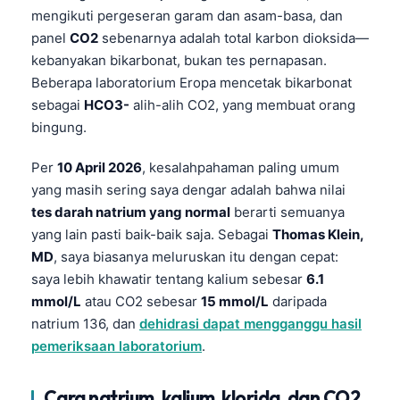
mengikuti pergeseran garam dan asam-basa, dan
panel
CO2
sebenarnya adalah total karbon dioksida—
kebanyakan bikarbonat, bukan tes pernapasan.
Beberapa laboratorium Eropa mencetak bikarbonat
sebagai
HCO3-
alih-alih CO2, yang membuat orang
bingung.
Per
10 April 2026
, kesalahpahaman paling umum
yang masih sering saya dengar adalah bahwa nilai
tes darah natrium yang normal
berarti semuanya
yang lain pasti baik-baik saja. Sebagai
Thomas Klein,
MD
, saya biasanya meluruskan itu dengan cepat:
saya lebih khawatir tentang kalium sebesar
6.1
mmol/L
atau CO2 sebesar
15 mmol/L
daripada
natrium 136, dan
dehidrasi dapat mengganggu hasil
pemeriksaan laboratorium
.
Cara natrium, kalium, klorida, dan CO2