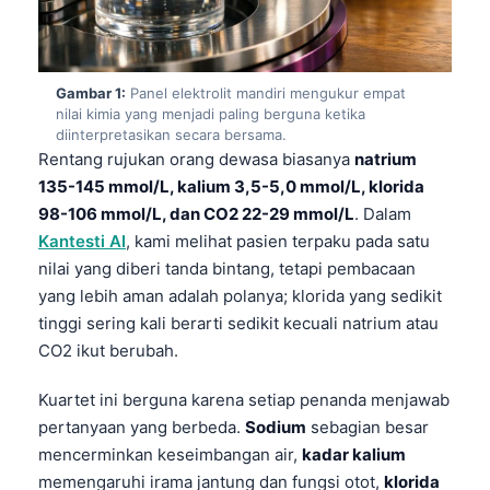
Gambar 1:
Panel elektrolit mandiri mengukur empat
nilai kimia yang menjadi paling berguna ketika
diinterpretasikan secara bersama.
Rentang rujukan orang dewasa biasanya
natrium
135-145 mmol/L, kalium 3,5-5,0 mmol/L, klorida
98-106 mmol/L, dan CO2 22-29 mmol/L
. Dalam
Kantesti AI
, kami melihat pasien terpaku pada satu
nilai yang diberi tanda bintang, tetapi pembacaan
yang lebih aman adalah polanya; klorida yang sedikit
tinggi sering kali berarti sedikit kecuali natrium atau
CO2 ikut berubah.
Kuartet ini berguna karena setiap penanda menjawab
pertanyaan yang berbeda.
Sodium
sebagian besar
mencerminkan keseimbangan air,
kadar kalium
memengaruhi irama jantung dan fungsi otot,
klorida