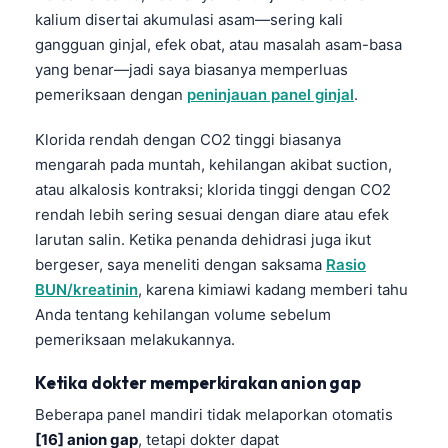
Gàidhlig
kalium disertai akumulasi asam—sering kali
Euskara
gangguan ginjal, efek obat, atau masalah asam-basa
Македонски јазик
yang benar—jadi saya biasanya memperluas
pemeriksaan dengan
peninjauan panel ginjal
.
Latviešu valoda
Galego
Klorida rendah dengan CO2 tinggi biasanya
mengarah pada muntah, kehilangan akibat suction,
অসমীয়া
atau alkalosis kontraksi; klorida tinggi dengan CO2
සිංහල
rendah lebih sering sesuai dengan diare atau efek
سنڌي
larutan salin. Ketika penanda dehidrasi juga ikut
bergeser, saya meneliti dengan saksama
Rasio
پښتو
BUN/kreatinin
, karena kimiawi kadang memberi tahu
Anda tentang kehilangan volume sebelum
Slovenčina
pemeriksaan melakukannya.
Hrvatski
Ketika dokter memperkirakan anion gap
Suomi
Beberapa panel mandiri tidak melaporkan otomatis
Қазақ тілі
[16] anion gap
, tetapi dokter dapat