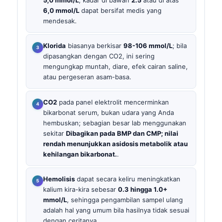
5,0 mmol/L
; kadar di bawah
2.5
atau di atas
6,0 mmol/L
dapat bersifat medis yang
mendesak.
Klorida
biasanya berkisar
98-106 mmol/L
; bila
dipasangkan dengan CO2, ini sering
mengungkap muntah, diare, efek cairan saline,
atau pergeseran asam-basa.
CO2
pada panel elektrolit mencerminkan
bikarbonat serum, bukan udara yang Anda
hembuskan; sebagian besar lab menggunakan
sekitar
Dibagikan pada BMP dan CMP; nilai
rendah menunjukkan asidosis metabolik atau
kehilangan bikarbonat.
.
Hemolisis
dapat secara keliru meningkatkan
kalium kira-kira sebesar
0.3 hingga 1.0+
mmol/L
, sehingga pengambilan sampel ulang
adalah hal yang umum bila hasilnya tidak sesuai
dengan ceritanya.