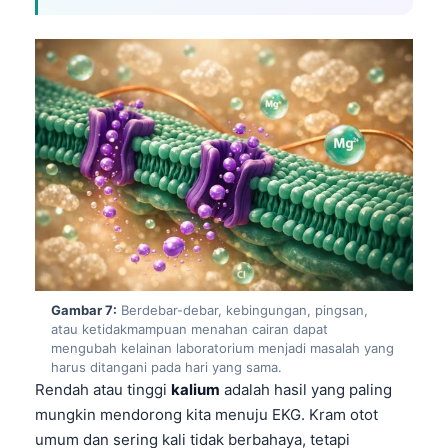
தமிழ்
తెలుగు
मराठी
اردو
বাংলা
Shqip
Magyar
Slovenščina
한국어
Gambar 7:
Berdebar-debar, kebingungan, pingsan,
Polski
atau ketidakmampuan menahan cairan dapat
mengubah kelainan laboratorium menjadi masalah yang
Lietuvių kalba
harus ditangani pada hari yang sama.
Rendah atau tinggi
kalium
adalah hasil yang paling
Русский
mungkin mendorong kita menuju EKG. Kram otot
ქართული
umum dan sering kali tidak berbahaya, tetapi