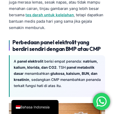
juga merasa lemas, sesak napas, atau tidak mampu
简体中文
menahan cairan, tinjau gambaran yang lebih besar
Română
bersama
tes darah untuk kelelahan
, tetapi dapatkan
bantuan medis pada hari yang sama jika gejala
Türkçe
semakin memburuk.
Ελληνικά
Português
Perbedaan panel elektrolit yang
berdiri sendiri dengan BMP atau CMP
Español
Italiano
A
panel elektrolit
berisi empat penanda:
natrium,
עִבְרִית
kalium, klorida, dan CO2
. TSH
panel metabolik
Français
dasar
menambahkan
glukosa, kalsium, BUN, dan
kreatinin
, sedangkan CMP menambahkan penanda
العربية
terkait fungsi hati di atas itu.
Deutsch
English
Bahasa Indonesia