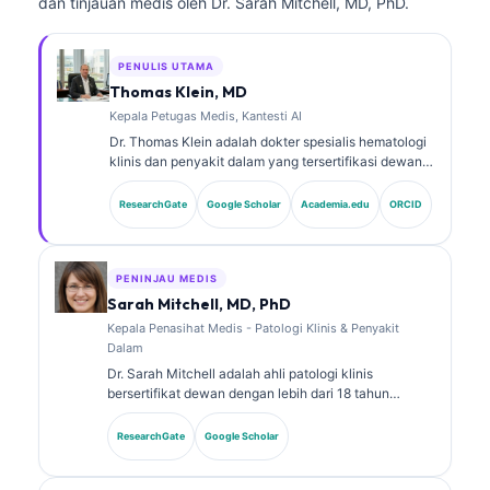
dan tinjauan medis oleh Dr. Sarah Mitchell, MD, PhD.
PENULIS UTAMA
Thomas Klein, MD
Kepala Petugas Medis, Kantesti AI
Dr. Thomas Klein adalah dokter spesialis hematologi
klinis dan penyakit dalam yang tersertifikasi dewan,
dengan lebih dari 15 tahun pengalaman dalam
kedokteran laboratorium dan analisis klinis
ResearchGate
Google Scholar
Academia.edu
ORCID
berbantuan AI. Sebagai Chief Medical Officer di
Kantesti AI, ia memberikan pengawasan klinis
terhadap akurasi medis dari jaringan saraf milik
perusahaan. Dr. Klein telah banyak mempublikasikan
PENINJAU MEDIS
karya tentang interpretasi biomarker dan diagnostik
Sarah Mitchell, MD, PhD
laboratorium pada topik kedokteran laboratorium.
Kepala Penasihat Medis - Patologi Klinis & Penyakit
Dalam
Dr. Sarah Mitchell adalah ahli patologi klinis
bersertifikat dewan dengan lebih dari 18 tahun
pengalaman dalam bidang kedokteran laboratorium
dan analisis diagnostik. Ia memiliki sertifikasi spesialis
ResearchGate
Google Scholar
dalam kimia klinis dan telah banyak mempublikasikan
tentang panel biomarker dan analisis laboratorium