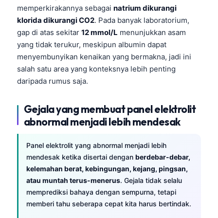
Català
memperkirakannya sebagai
natrium dikurangi
klorida dikurangi CO2
. Pada banyak laboratorium,
O‘zbekcha
gap di atas sekitar
12 mmol/L
menunjukkan asam
Українська
yang tidak terukur, meskipun albumin dapat
አማርኛ
menyembunyikan kenaikan yang bermakna, jadi ini
salah satu area yang konteksnya lebih penting
Kiswahili
daripada rumus saja.
ភាសាខ្មែរ
ဗမာစာ
Gejala yang membuat panel elektrolit
abnormal menjadi lebih mendesak
ไทย
Tagalog
Panel elektrolit yang abnormal menjadi lebih
Tiếng Việt
mendesak ketika disertai dengan
berdebar-debar,
Bahasa Melayu
kelemahan berat, kebingungan, kejang, pingsan,
atau muntah terus-menerus
. Gejala tidak selalu
മലയാളം
memprediksi bahaya dengan sempurna, tetapi
ಕನ್ನಡ
memberi tahu seberapa cepat kita harus bertindak.
ગુજરાતી