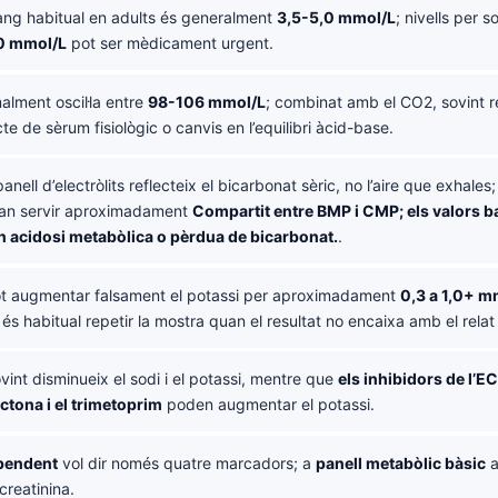
ang habitual en adults és generalment
3,5-5,0 mmol/L
; nivells per 
0 mmol/L
pot ser mèdicament urgent.
lment oscil·la entre
98-106 mmol/L
; combinat amb el CO2, sovint r
cte de sèrum fisiològic o canvis en l’equilibri àcid-base.
anell d’electròlits reflecteix el bicarbonat sèric, no l’aire que exhales;
 fan servir aproximadament
Compartit entre BMP i CMP; els valors b
 acidosi metabòlica o pèrdua de bicarbonat.
.
t augmentar falsament el potassi per aproximadament
0,3 a 1,0+ m
s habitual repetir la mostra quan el resultat no encaixa amb el relat c
vint disminueix el sodi i el potassi, mentre que
els inhibidors de l’EC
ctona i el trimetoprim
poden augmentar el potassi.
ependent
vol dir només quatre marcadors; a
panell metabòlic bàsic
a
creatinina.