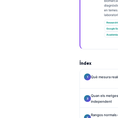
Gàidhlig
biomarcad
diagnòsti
Euskara
en temes
laboratori
Македонски јазик
Research
Latviešu valoda
Google Sc
Galego
Academia
অসমীয়া
සිංහල
سنڌي
Índex
پښتو
Què mesura realm
Slovenčina
Quan els metges 
Hrvatski
independent
Suomi
Қазақ тілі
Rangos normals de