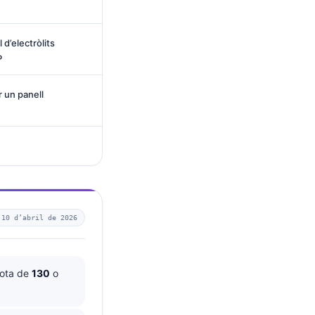
 d’electròlits
P
r un panell
—
10 d’abril de 2026
 sota de
130
o