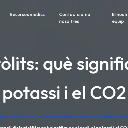
Recursos mèdics
Contacta amb
El nost
nosaltres
equip
òlits: què signifi
potassi i el CO2
ng amb IA gratuït: interpretació de laboratori, fabricat a 
anell d’electròlits: què signifiquen el sodi, el potassi i el CO