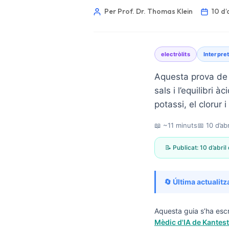
Per Prof. Dr. Thomas Klein
10 d’
electròlits
Interpret
Aquesta prova de 
sals i l’equilibri 
potassi, el clorur
📖 ~11 minuts
📅
10 d’ab
📝 Publicat:
10 d’abri
🔄 Última actualitz
Norsk bokmål
Aquesta guia s’ha escr
Mèdic d'IA de Kantest
Ślōnskŏ gŏdka