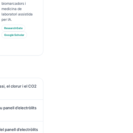
biomarcadors i
medicina de
laboratori assistida
per IA.
ResearchGate
Google Scholar
i, el clorur i el CO2
 panell d’electròlits
el panell d’electròlits