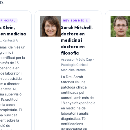
D.
PRINCIPAL
REVISOR MÈDIC
 Klein,
Sarah Mitchell,
 en medicina
doctora en
medicina i
, Kantesti AI
doctora en
omas Klein és un
 clínic i
filosofia
 certificat per la
Assessor Mèdic Cap -
b més de 15
Patologia Clínica i
periència en
Medicina Interna
de laboratori i
La Dra. Sarah
ínica assistida
Mitchell és una
om a director
patòloga clínica
antesti AI,
certificada pel
na supervisió
consell, amb més de
 l’exactitud
18 anys d’experiència
 la xarxa
en medicina de
propietària. El
laboratori i anàlisi
ha publicat
diagnòstica. Té
ent sobre la
certificacions
ació de
d’especialitat en