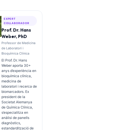
EXPERT
COL·LABORADOR
Prof. Dr. Hans
Weber, PhD
Professor de Medicina
de Laboratori i
Bioquímica Clínica
El Prof. Dr. Hans
Weber aporta 30+
anys d’experiència en
bioquímica clínica,
medicina de
laboratori i recerca de
biomarcadors. Ex
president de la
Societat Alemanya
de Química Clínica,
s’especialitza en
anàlisi de panells
diagnòstics,
estandardització de