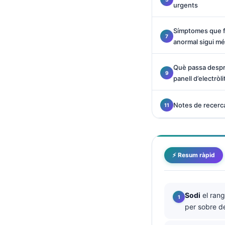
urgents
O‘zbekcha
Українська
Símptomes que fa
አማርኛ
anormal sigui m
Kiswahili
Què passa despré
ភាសាខ្មែរ
panell d’electròli
ဗမာစာ
Notes de recerca
ไทย
Tagalog
Tiếng Việt
⚡ Resum ràpid
Bahasa Melayu
മലയാളം
ಕನ್ನಡ
Sodi
el rang
ગુજરાતી
per sobre 
தமிழ்