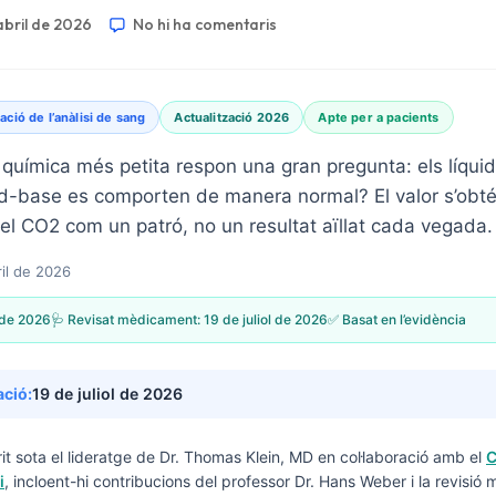
abril de 2026
No hi ha comentaris
ació de l’anàlisi de sang
Actualització 2026
Apte per a pacients
química més petita respon una gran pregunta: els líquids
àcid-base es comporten de manera normal? El valor s’obté l
 i el CO2 com un patró, no un resultat aïllat cada vegada.
ril de 2026
l de 2026
🩺 Revisat mèdicament:
19 de juliol de 2026
✅ Basat en l’evidència
ació:
19 de juliol de 2026
it sota el lideratge de
Dr. Thomas Klein, MD
en col·laboració amb el
C
i
, incloent-hi contribucions del professor Dr. Hans Weber i la revisió 