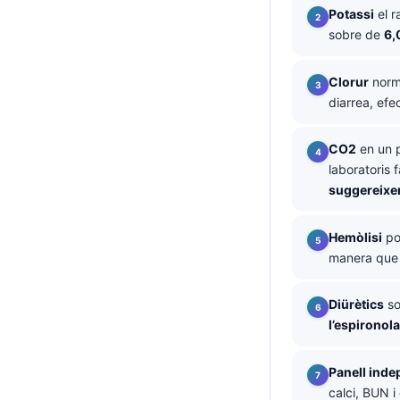
Potassi
el r
తెలుగు
sobre de
6,
मराठी
Clorur
norma
اردو
diarrea, efe
বাংলা
Shqip
CO2
en un p
laboratoris
Magyar
suggereixen
Slovenščina
한국어
Hemòlisi
po
manera que é
Polski
Lietuvių kalba
Diürètics
so
Русский
l’espironola
ქართული
Panell ind
Čeština
calci, BUN i 