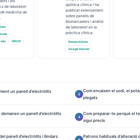
ors i els
química clínica i ha
cs de laboratori
publicat extensament
 de medicina de
sobre panells de
.
biomarcadors i anàlisi
de laboratori en la
Gate
pràctica clínica.
holar
.edu
ORCID
ResearchGate
Google Scholar
Com encaixen el sodi, el potass
ent un panell d’electròlits
plegats
demanen un panell d’electròlits
Com preparar-te perquè el teu
sigui precís
l panell d’electròlits i llindars
Patrons habituals d’alteració d