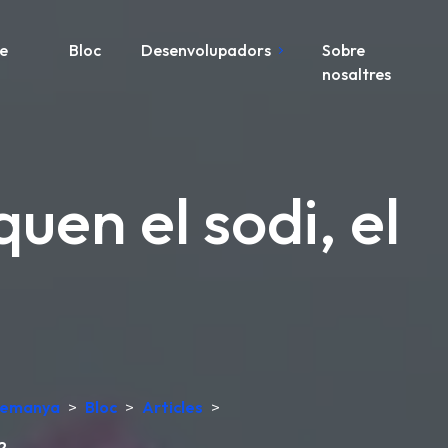
re
Bloc
Desenvolupadors
Sobre
nosaltres
quen el sodi, el
Alemanya
>
Bloc
>
Articles
>
2