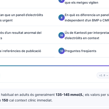
que els metges vigilen
n que un panell d’electròlits
En què es diferencia un panell
és urgent
independent d’un BMP o CM
s d’un resultat anormal del
Ús de Kantesti per interpreta
ts
d’electròlits en context
 i referències de publicació
Preguntes freqüents
v1.0 
 habitual en adults és generalment
135-145 mmol/L
; els valors per
de
150
cal context clínic immediat.