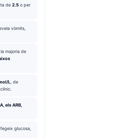
sota de
2.5
o per
evela vòmits,
 la majoria de
aixos
mol/L
, de
línic.
A, els ARB,
fegeix glucosa,