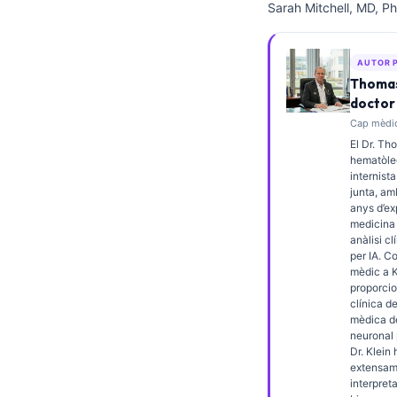
Sarah Mitchell, MD, Ph
Frysk
Esperanto
AUTOR 
Беларуская мова
Thomas
doctor
Татар теле
Cap mèdic
Кыргызча
El Dr. Th
hematòleg
ئۇيغۇرچە
internista
junta, am
Cebuano
anys d’ex
Basa Jawa
medicina 
anàlisi cl
ພາສາລາວ
per IA. C
mèdic a K
Монгол
proporcio
clínica de
Afrikaans
mèdica de
neuronal 
العربية المغربية
Dr. Klein 
extensam
Occitan
interpret