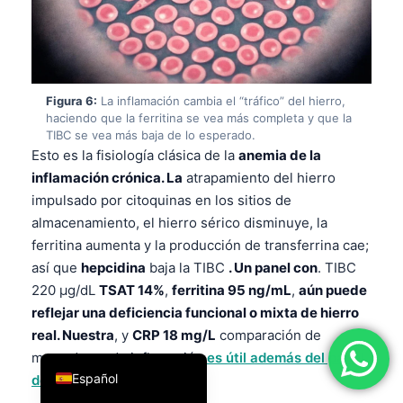
فارسی
简体中文
Română
Figura 6:
La inflamación cambia el “tráfico” del hierro,
Türkçe
haciendo que la ferritina se vea más completa y que la
TIBC se vea más baja de lo esperado.
Ελληνικά
Esto es la fisiología clásica de la
anemia de la
Português
inflamación crónica. La
atrapamiento del hierro
impulsado por citoquinas en los sitios de
Italiano
almacenamiento, el hierro sérico disminuye, la
עִבְרִית
ferritina aumenta y la producción de transferrina cae;
Français
así que
hepcidina
baja la TIBC
. Un panel con
. TIBC
العربية
220 µg/dL
TSAT 14%
,
ferritina 95 ng/mL
,
aún puede
reflejar una deficiencia funcional o mixta de hierro
Deutsch
real. Nuestra
, y
CRP 18 mg/L
comparación de
English
marcadores de inflamación
es útil además del panel
Español
de hierro.
Ferritina en la.