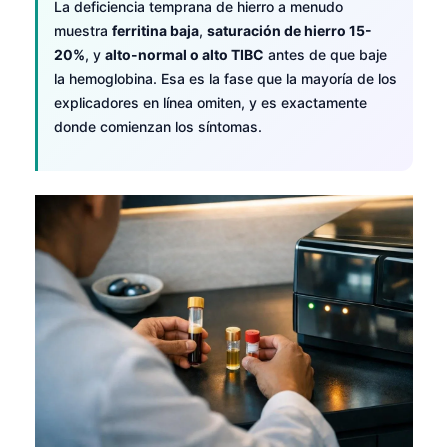
La deficiencia temprana de hierro a menudo
Frysk
muestra
ferritina baja
,
saturación de hierro 15-
Esperanto
20%
, y
alto-normal o alto TIBC
antes de que baje
la hemoglobina. Esa es la fase que la mayoría de los
Беларуская мова
explicadores en línea omiten, y es exactamente
Татар теле
donde comienzan los síntomas.
Кыргызча
ئۇيغۇرچە
Cebuano
Basa Jawa
ພາສາລາວ
Монгол
Afrikaans
العربية المغربية
Occitan