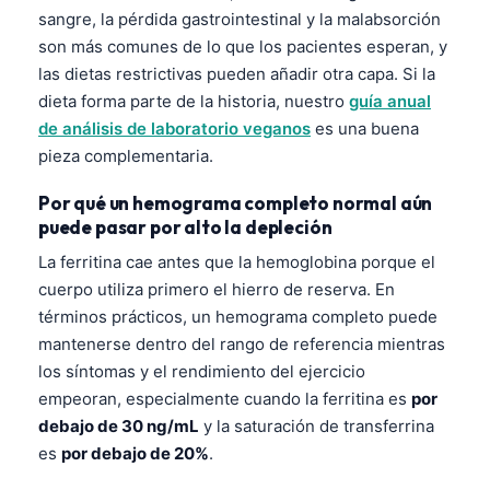
sangre, la pérdida gastrointestinal y la malabsorción
தமிழ்
son más comunes de lo que los pacientes esperan, y
తెలుగు
las dietas restrictivas pueden añadir otra capa. Si la
dieta forma parte de la historia, nuestro
guía anual
मराठी
de análisis de laboratorio veganos
es una buena
اردو
pieza complementaria.
বাংলা
Por qué un hemograma completo normal aún
Shqip
puede pasar por alto la depleción
Magyar
La ferritina cae antes que la hemoglobina porque el
Slovenščina
cuerpo utiliza primero el hierro de reserva. En
términos prácticos, un hemograma completo puede
한국어
mantenerse dentro del rango de referencia mientras
Polski
los síntomas y el rendimiento del ejercicio
Lietuvių kalba
empeoran, especialmente cuando la ferritina es
por
debajo de 30 ng/mL
y la saturación de transferrina
Русский
es
por debajo de 20%
.
ქართული