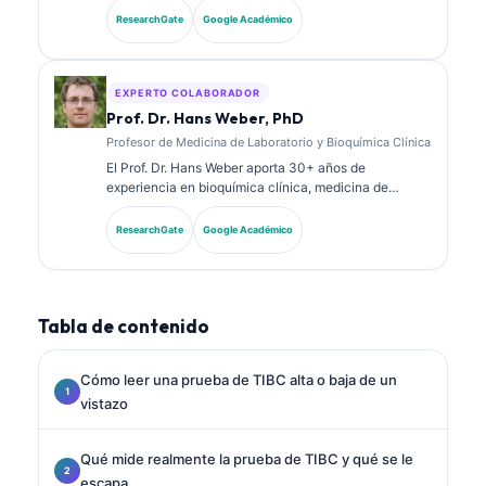
diagnósticos. Tiene certificaciones de especialidad
ResearchGate
Google Académico
en química clínica y ha publicado extensamente
sobre paneles de biomarcadores y análisis de
laboratorio en la práctica clínica.
EXPERTO COLABORADOR
Prof. Dr. Hans Weber, PhD
Profesor de Medicina de Laboratorio y Bioquímica Clínica
El Prof. Dr. Hans Weber aporta 30+ años de
experiencia en bioquímica clínica, medicina de
laboratorio e investigación de biomarcadores. Ex
presidente de la Sociedad Alemana de Química
ResearchGate
Google Académico
Clínica, se especializa en análisis de paneles
diagnósticos, estandarización de biomarcadores y
medicina de laboratorio asistida por IA.
Tabla de contenido
Cómo leer una prueba de TIBC alta o baja de un
vistazo
Qué mide realmente la prueba de TIBC y qué se le
escapa