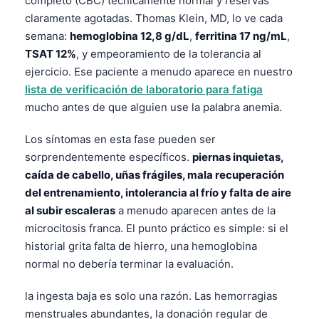
completo (CBC) técnicamente normal y reservas
Català
claramente agotadas. Thomas Klein, MD, lo ve cada
O‘zbekcha
semana:
hemoglobina 12,8 g/dL
,
ferritina 17 ng/mL
,
TSAT 12%
, y empeoramiento de la tolerancia al
Українська
ejercicio. Ese paciente a menudo aparece en nuestro
አማርኛ
lista de verificación de laboratorio para fatiga
Kiswahili
mucho antes de que alguien use la palabra anemia.
ភាសាខ្មែរ
Los síntomas en esta fase pueden ser
ဗမာစာ
sorprendentemente específicos.
piernas inquietas,
caída de cabello, uñas frágiles, mala recuperación
ไทย
del entrenamiento, intolerancia al frío y falta de aire
Tagalog
al subir escaleras
a menudo aparecen antes de la
Tiếng Việt
microcitosis franca. El punto práctico es simple: si el
historial grita falta de hierro, una hemoglobina
Bahasa Melayu
normal no debería terminar la evaluación.
മലയാളം
ಕನ್ನಡ
la ingesta baja es solo una razón. Las hemorragias
menstruales abundantes, la donación regular de
ગુજરાતી