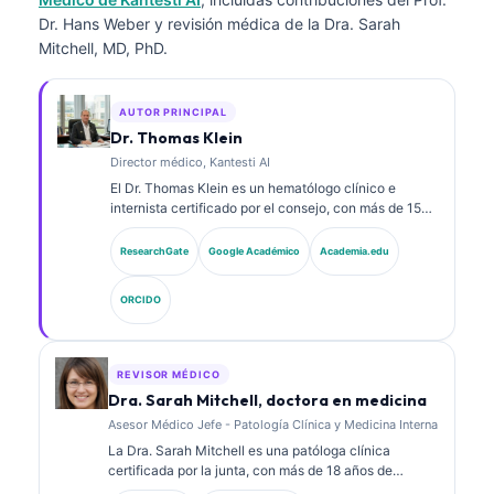
Dr. Hans Weber y revisión médica de la Dra. Sarah
Mitchell, MD, PhD.
AUTOR PRINCIPAL
Dr. Thomas Klein
Director médico, Kantesti AI
El Dr. Thomas Klein es un hematólogo clínico e
internista certificado por el consejo, con más de 15
años de experiencia en medicina de laboratorio y
análisis clínico asistido por IA. Como Director Médico
ResearchGate
Google Académico
Academia.edu
(Chief Medical Officer) en Kantesti AI, proporciona
supervisión clínica sobre la exactitud médica de la
ORCIDO
red neuronal propietaria. El Dr. Klein ha publicado
ampliamente sobre la interpretación de
biomarcadores y los diagnósticos de laboratorio en
temas de medicina de laboratorio.
REVISOR MÉDICO
Dra. Sarah Mitchell, doctora en medicina
Asesor Médico Jefe - Patología Clínica y Medicina Interna
La Dra. Sarah Mitchell es una patóloga clínica
certificada por la junta, con más de 18 años de
experiencia en medicina de laboratorio y análisis