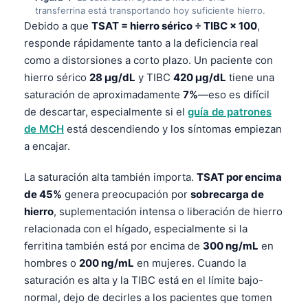
transferrina está transportando hoy suficiente hierro.
Debido a que
TSAT = hierro sérico ÷ TIBC × 100
,
responde rápidamente tanto a la deficiencia real
como a distorsiones a corto plazo. Un paciente con
hierro sérico
28 µg/dL
y TIBC
420 µg/dL
tiene una
saturación de aproximadamente
7%
—eso es difícil
de descartar, especialmente si el
guía de patrones
de MCH
está descendiendo y los síntomas empiezan
a encajar.
La saturación alta también importa.
TSAT por encima
de 45%
genera preocupación por
sobrecarga de
hierro
, suplementación intensa o liberación de hierro
relacionada con el hígado, especialmente si la
ferritina también está por encima de
300 ng/mL
en
hombres o
200 ng/mL
en mujeres. Cuando la
saturación es alta y la TIBC está en el límite bajo-
normal, dejo de decirles a los pacientes que tomen