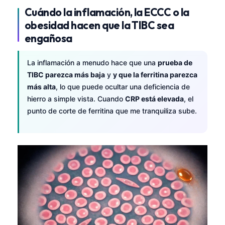
Čeština
Cuándo la inflamación, la ECCC o la
日本語
obesidad hacen que la TIBC sea
engañosa
Eesti
Azərbaycan dili
La inflamación a menudo hace que una
prueba de
Bosanski
TIBC parezca más baja
y
y que la ferritina parezca
más alta
, lo que puede ocultar una deficiencia de
Svenska
hierro a simple vista. Cuando
CRP está elevada
, el
Српски језик
punto de corte de ferritina que me tranquiliza sube.
Íslenska
Հայերեն
Bahasa Indonesia
हिन्दी
Nederlands
Dansk
Български