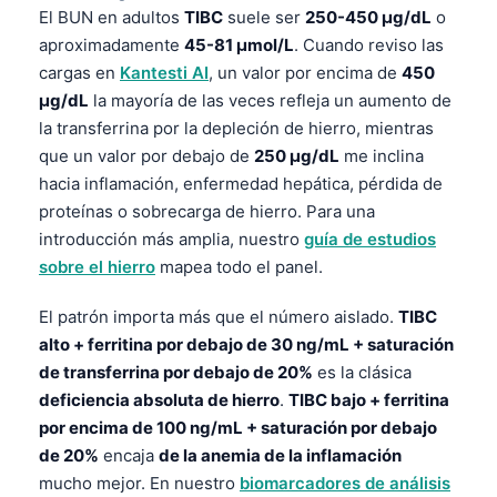
El BUN en adultos
TIBC
suele ser
250-450 µg/dL
o
aproximadamente
45-81 µmol/L
. Cuando reviso las
cargas en
Kantesti AI
, un valor por encima de
450
µg/dL
la mayoría de las veces refleja un aumento de
la transferrina por la depleción de hierro, mientras
que un valor por debajo de
250 µg/dL
me inclina
hacia inflamación, enfermedad hepática, pérdida de
proteínas o sobrecarga de hierro. Para una
introducción más amplia, nuestro
guía de estudios
sobre el hierro
mapea todo el panel.
El patrón importa más que el número aislado.
TIBC
alto + ferritina por debajo de 30 ng/mL + saturación
de transferrina por debajo de 20%
es la clásica
deficiencia absoluta de hierro
.
TIBC bajo + ferritina
por encima de 100 ng/mL + saturación por debajo
de 20%
encaja
de la anemia de la inflamación
mucho mejor. En nuestro
biomarcadores de análisis