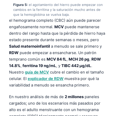
Gàidhlig
Figura 5:
el agotamiento del hierro puede empezar con
Euskara
cambios en la ferritina y la saturación mucho antes de
que la hemoglobina se vuelva baja.
Македонски јазик
el hemograma completo (CBC) aún puede parecer
Latviešu valoda
engañosamente normal.
MCV
puede mantenerse
dentro del rango hasta que la pérdida de hierro haya
Galego
estado presente durante semanas o meses, pero
অসমীয়া
Salud maternoinfantil
a menudo se sale primero y
සිංහල
RDW
puede empezar a ensancharse. Un patrón
temprano común es
MCV 84 fL
,
MCH 26 pg
,
RDW
سنڌي
14.8%
,
ferritina 19 ng/mL
, y
TIBC 442 µg/dL
.
پښتو
Nuestro
guía de MCV
cubre el cambio en el tamaño
celular. El
explicador de RDW
muestra por qué la
variabilidad a menudo se ensancha primero.
Slovenčina
Hrvatski
En nuestro análisis de más de
2 millones
paneles
Suomi
cargados; uno de los escenarios más pasados por
alto es el adulto menstruante con un hemograma
Қазақ тілі