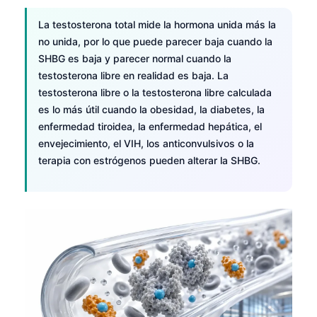
Čeština
La testosterona total mide la hormona unida más la
日本語
no unida, por lo que puede parecer baja cuando la
Eesti
SHBG es baja y parecer normal cuando la
testosterona libre en realidad es baja. La
Azərbaycan dili
testosterona libre o la testosterona libre calculada
Bosanski
es lo más útil cuando la obesidad, la diabetes, la
Svenska
enfermedad tiroidea, la enfermedad hepática, el
envejecimiento, el VIH, los anticonvulsivos o la
Српски језик
terapia con estrógenos pueden alterar la SHBG.
Íslenska
Հայերեն
Bahasa Indonesia
हिन्दी
Nederlands
Dansk
Български