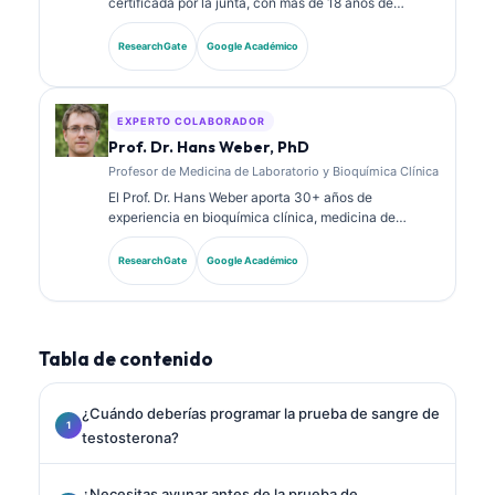
certificada por la junta, con más de 18 años de
experiencia en medicina de laboratorio y análisis
diagnósticos. Tiene certificaciones de especialidad
ResearchGate
Google Académico
en química clínica y ha publicado extensamente
sobre paneles de biomarcadores y análisis de
laboratorio en la práctica clínica.
EXPERTO COLABORADOR
Prof. Dr. Hans Weber, PhD
Profesor de Medicina de Laboratorio y Bioquímica Clínica
El Prof. Dr. Hans Weber aporta 30+ años de
experiencia en bioquímica clínica, medicina de
laboratorio e investigación de biomarcadores. Ex
presidente de la Sociedad Alemana de Química
ResearchGate
Google Académico
Clínica, se especializa en análisis de paneles
diagnósticos, estandarización de biomarcadores y
medicina de laboratorio asistida por IA.
Tabla de contenido
¿Cuándo deberías programar la prueba de sangre de
testosterona?
¿Necesitas ayunar antes de la prueba de