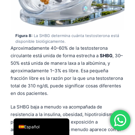
فارسی
简体中文
Română
Figura 8:
La SHBG determina cuánta testosterona está
Türkçe
disponible biológicamente.
Ελληνικά
Aproximadamente 40–60% de la testosterona
circulante está unida de forma estrecha a
SHBG
, 30–
Português
50% está unida de manera laxa a la albúmina, y
Italiano
aproximadamente 1–3% es libre. Esa pequeña
עִבְרִית
fracción libre es la razón por la que una testosterona
total de 310 ng/dL puede significar cosas diferentes
Français
en dos pacientes.
العربية
La SHBG baja a menudo va acompañada de
Deutsch
resistencia a la insulina, obesidad, hipotiroidismo,
English
pérdida proteica nefrótica o exposición a
Español
andrógenos. La SHBG alta a menudo aparece con el