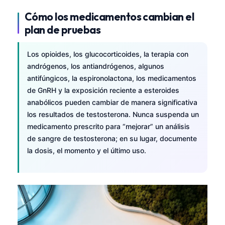
Gàidhlig
Cómo los medicamentos cambian el
Euskara
plan de pruebas
Македонски јазик
Latviešu valoda
Los opioides, los glucocorticoides, la terapia con
andrógenos, los antiandrógenos, algunos
Galego
antifúngicos, la espironolactona, los medicamentos
অসমীয়া
de GnRH y la exposición reciente a esteroides
සිංහල
anabólicos pueden cambiar de manera significativa
los resultados de testosterona. Nunca suspenda un
سنڌي
medicamento prescrito para “mejorar” un análisis
پښتو
de sangre de testosterona; en su lugar, documente
la dosis, el momento y el último uso.
Slovenčina
Hrvatski
Suomi
Қазақ тілі