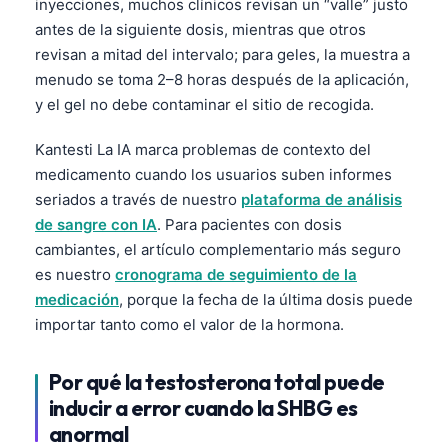
inyecciones, muchos clínicos revisan un “valle” justo
antes de la siguiente dosis, mientras que otros
தமிழ்
revisan a mitad del intervalo; para geles, la muestra a
తెలుగు
menudo se toma 2–8 horas después de la aplicación,
मराठी
y el gel no debe contaminar el sitio de recogida.
اردو
Kantesti La IA marca problemas de contexto del
বাংলা
medicamento cuando los usuarios suben informes
Shqip
seriados a través de nuestro
plataforma de análisis
de sangre con IA
. Para pacientes con dosis
Magyar
cambiantes, el artículo complementario más seguro
Slovenščina
es nuestro
cronograma de seguimiento de la
한국어
medicación
, porque la fecha de la última dosis puede
importar tanto como el valor de la hormona.
Polski
Lietuvių kalba
Por qué la testosterona total puede
Русский
inducir a error cuando la SHBG es
ქართული
anormal