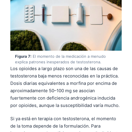
Català
O‘zbekcha
Українська
አማርኛ
Kiswahili
ភាសាខ្មែរ
Figura 7:
El momento de la medicación a menudo
explica patrones inesperados de testosterona.
ဗမာစာ
Los opioides a largo plazo son una de las causas de
ไทย
testosterona baja menos reconocidas en la práctica.
Tagalog
Dosis diarias equivalentes a morfina por encima de
aproximadamente 50–100 mg se asocian
Tiếng Việt
fuertemente con deficiencia androgénica inducida
Bahasa Melayu
por opioides, aunque la susceptibilidad varía mucho.
മലയാളം
Si ya está en terapia con testosterona, el momento
ಕನ್ನಡ
de la toma depende de la formulación. Para
ગુજરાતી