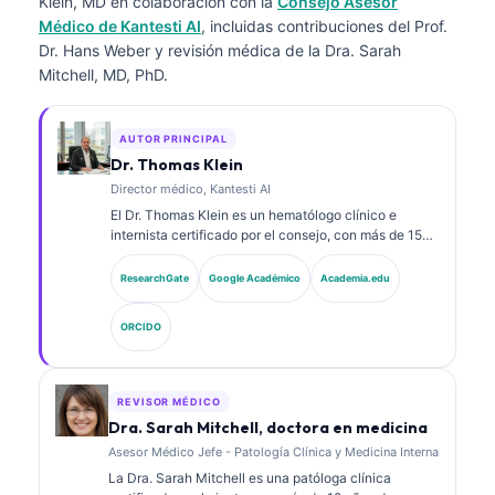
Klein, MD
en colaboración con la
Consejo Asesor
Médico de Kantesti AI
, incluidas contribuciones del Prof.
Dr. Hans Weber y revisión médica de la Dra. Sarah
Mitchell, MD, PhD.
AUTOR PRINCIPAL
Dr. Thomas Klein
Director médico, Kantesti AI
El Dr. Thomas Klein es un hematólogo clínico e
internista certificado por el consejo, con más de 15
años de experiencia en medicina de laboratorio y
análisis clínico asistido por IA. Como Director Médico
ResearchGate
Google Académico
Academia.edu
(Chief Medical Officer) en Kantesti AI, proporciona
supervisión clínica sobre la exactitud médica de la
ORCIDO
red neuronal propietaria. El Dr. Klein ha publicado
ampliamente sobre la interpretación de
biomarcadores y los diagnósticos de laboratorio en
temas de medicina de laboratorio.
REVISOR MÉDICO
Dra. Sarah Mitchell, doctora en medicina
Asesor Médico Jefe - Patología Clínica y Medicina Interna
La Dra. Sarah Mitchell es una patóloga clínica