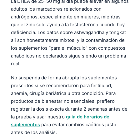
La DHEA de 25–50 mg al día puede elevar en algunos
Frysk
adultos los marcadores relacionados con
andrógenos, especialmente en mujeres, mientras
Esperanto
que el zinc solo ayuda a la testosterona cuando hay
Беларуская мова
deficiencia. Los datos sobre ashwagandha y tongkat
Татар теле
ali son honestamente mixtos, y la contaminación de
Кыргызча
los suplementos “para el músculo” con compuestos
anabólicos no declarados sigue siendo un problema
ئۇيغۇرچە
real.
Cebuano
No suspenda de forma abrupta los suplementos
Basa Jawa
prescritos si se recomendaron para fertilidad,
ພາສາລາວ
anemia, cirugía bariátrica u otra condición. Para
Монгол
productos de bienestar no esenciales, prefiero
registrar la dosis exacta durante 2 semanas antes de
Afrikaans
la prueba y usar nuestro
guía de horarios de
العربية المغربية
suplementos
para evitar cambios caóticos justo
Occitan
antes de los análisis.