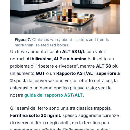
Čeština
日本語
Eesti
Azərbaycan dili
Figura 7:
Clinicians worry about clusters and trends
Bosanski
more than isolated red boxes.
Svenska
Un lieve aumento isolato
ALT 58 U/L
con valori
normali
di bilirubina, ALP e albumina
è di solito un
Српски језик
problema di “ripetere e rivedere”, mentre
ALT 58
più
Íslenska
un aumento
GGT
o un
Rapporto AST/ALT superiore a
Հայերեն
2
sposta la conversazione verso l’effetto dell’alcol, la
colestasi o un danno epatico più avanzato; vedi la
Bahasa Indonesia
nostra
guida del rapporto AST/ALT
.
हिन्दी
Gli esami del ferro sono un’altra classica trappola.
Nederlands
Ferritina sotto 30 ng/mL
spesso suggerisce carenze
Dansk
di riserve di ferro negli adulti, ma la ferritina può
Български
aumentare per effetto dell’infiammazione, quindi