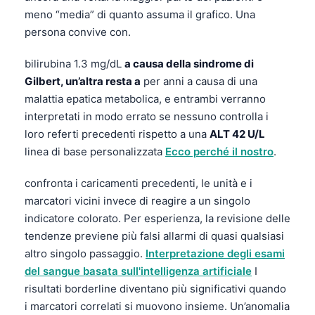
Català
meno “media” di quanto assuma il grafico. Una
persona convive con.
O‘zbekcha
Українська
bilirubina 1.3 mg/dL
a causa della sindrome di
አማርኛ
Gilbert, un’altra resta a
per anni a causa di una
malattia epatica metabolica, e entrambi verranno
Kiswahili
interpretati in modo errato se nessuno controlla i
ភាសាខ្មែរ
loro referti precedenti rispetto a una
ALT 42 U/L
ဗမာစာ
linea di base personalizzata
Ecco perché il nostro
.
ไทย
confronta i caricamenti precedenti, le unità e i
Tagalog
marcatori vicini invece di reagire a un singolo
indicatore colorato. Per esperienza, la revisione delle
Tiếng Việt
tendenze previene più falsi allarmi di quasi qualsiasi
Bahasa Melayu
altro singolo passaggio.
Interpretazione degli esami
മലയാളം
del sangue basata sull'intelligenza artificiale
I
risultati borderline diventano più significativi quando
ಕನ್ನಡ
i marcatori correlati si muovono insieme. Un’anomalia
ગુજરાતી