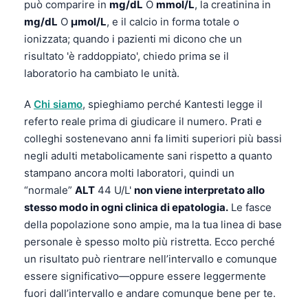
può comparire in
mg/dL
O
mmol/L
, la creatinina in
mg/dL
O
µmol/L
, e il calcio in forma totale o
ionizzata; quando i pazienti mi dicono che un
risultato 'è raddoppiato', chiedo prima se il
laboratorio ha cambiato le unità.
A
Chi siamo
, spieghiamo perché Kantesti legge il
referto reale prima di giudicare il numero. Prati e
colleghi sostenevano anni fa limiti superiori più bassi
negli adulti metabolicamente sani rispetto a quanto
stampano ancora molti laboratori, quindi un
“normale”
ALT
44 U/L'
non viene interpretato allo
stesso modo in ogni clinica di epatologia.
Le fasce
della popolazione sono ampie, ma la tua linea di base
personale è spesso molto più ristretta. Ecco perché
un risultato può rientrare nell’intervallo e comunque
essere significativo—oppure essere leggermente
Norsk bokmål
fuori dall’intervallo e andare comunque bene per te.
Ślōnskŏ gŏdka