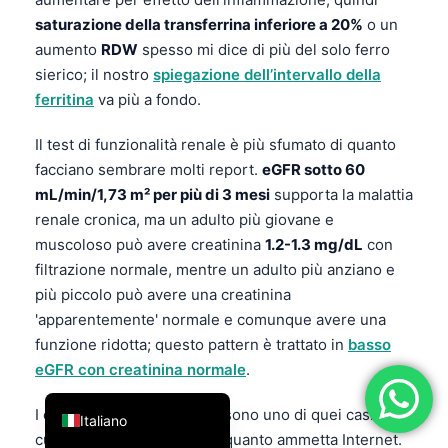
saturazione della transferrina inferiore a 20%
o un
فارسی
aumento
RDW
spesso mi dice di più del solo ferro
简体中文
sierico; il nostro
spiegazione dell’intervallo della
Română
ferritina
va più a fondo.
Türkçe
Il test di funzionalità renale è più sfumato di quanto
Ελληνικά
facciano sembrare molti report.
eGFR sotto 60
Português
mL/min/1,73 m² per più di 3 mesi
supporta la malattia
renale cronica, ma un adulto più giovane e
Español
muscoloso può avere creatinina
1.2-1.3 mg/dL
con
עִבְרִית
filtrazione normale, mentre un adulto più anziano e
Français
più piccolo può avere una creatinina
'apparentemente' normale e comunque avere una
العربية
funzione ridotta; questo pattern è trattato in
basso
Deutsch
eGFR con creatinina normale
.
English
I cut-off dell’esame tiroide sono uno di quei casi in
Italiano
cui conta più il contesto di quanto ammetta Internet.