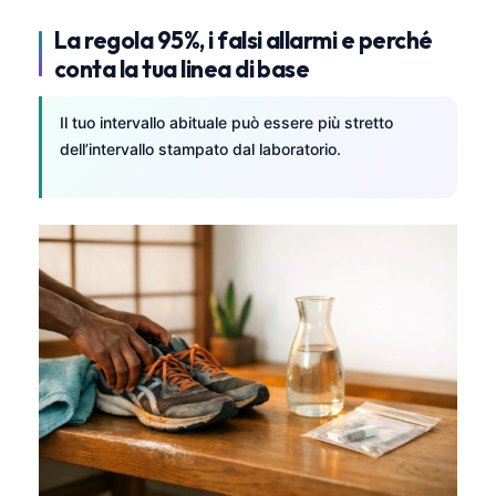
Frysk
La regola 95%, i falsi allarmi e perché
Esperanto
conta la tua linea di base
Беларуская мова
Il tuo intervallo abituale può essere più stretto
Татар теле
dell’intervallo stampato dal laboratorio.
Кыргызча
ئۇيغۇرچە
Cebuano
Basa Jawa
ພາສາລາວ
Монгол
Afrikaans
العربية المغربية
Occitan