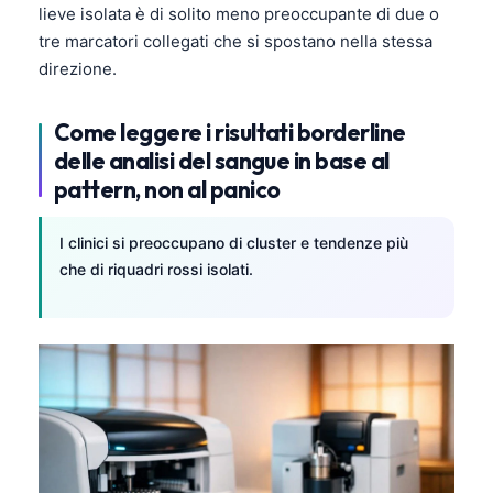
lieve isolata è di solito meno preoccupante di due o
தமிழ்
tre marcatori collegati che si spostano nella stessa
direzione.
తెలుగు
मराठी
Come leggere i risultati borderline
اردو
delle analisi del sangue in base al
বাংলা
pattern, non al panico
Shqip
I clinici si preoccupano di cluster e tendenze più
Magyar
che di riquadri rossi isolati.
Slovenščina
한국어
Polski
Lietuvių kalba
Русский
ქართული