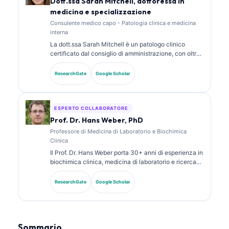
Dott.ssa Sarah Mitchell, dottoressa in
medicina e specializzazione
Consulente medico capo - Patologia clinica e medicina
interna
La dott.ssa Sarah Mitchell è un patologo clinico
certificato dal consiglio di amministrazione, con oltre
18 anni di esperienza in medicina di laboratorio e
analisi diagnostica. Possiede certificazioni di
ResearchGate
Google Scholar
specializzazione in chimica clinica e ha pubblicato
ampiamente su pannelli di biomarcatori e analisi di
laboratorio nella pratica clinica.
ESPERTO COLLABORATORE
Prof. Dr. Hans Weber, PhD
Professore di Medicina di Laboratorio e Biochimica
Clinica
Il Prof. Dr. Hans Weber porta 30+ anni di esperienza in
biochimica clinica, medicina di laboratorio e ricerca
sui biomarcatori. Ex Presidente della Società Tedesca
di Chimica Clinica, si specializza nell’analisi dei
ResearchGate
Google Scholar
pannelli diagnostici, nella standardizzazione dei
biomarcatori e nella medicina di laboratorio assistita
dall’IA.
Sommario