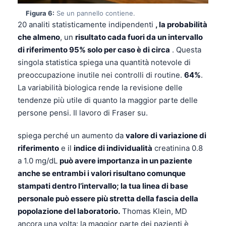
Gàidhlig
Figura 6:
Se un pannello contiene.
Euskara
20 analiti statisticamente indipendenti
, la probabilità
Македонски јазик
che almeno
, un
risultato cada fuori da un intervallo
di riferimento 95% solo per caso è di circa
. Questa
Latviešu valoda
singola statistica spiega una quantità notevole di
Galego
preoccupazione inutile nei controlli di routine.
64%
.
অসমীয়া
La variabilità biologica rende la revisione delle
tendenze più utile di quanto la maggior parte delle
සිංහල
persone pensi. Il lavoro di Fraser su.
سنڌي
پښتو
spiega perché un aumento da
valore di variazione di
riferimento
e il
indice di individualità
creatinina 0.8
a 1.0 mg/dL
può avere importanza in un paziente
Slovenčina
anche se entrambi i valori risultano comunque
Hrvatski
stampati dentro l’intervallo; la tua linea di base
personale può essere più stretta della fascia della
Suomi
popolazione del laboratorio.
Thomas Klein, MD
Қазақ тілі
ancora una volta: la maggior parte dei pazienti è