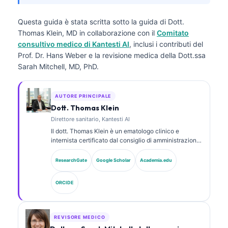
Questa guida è stata scritta sotto la guida di
Dott.
Thomas Klein, MD
in collaborazione con il
Comitato
consultivo medico di Kantesti AI
, inclusi i contributi del
Prof. Dr. Hans Weber e la revisione medica della Dott.ssa
Sarah Mitchell, MD, PhD.
AUTORE PRINCIPALE
Dott. Thomas Klein
Direttore sanitario, Kantesti AI
Il dott. Thomas Klein è un ematologo clinico e
internista certificato dal consiglio di amministrazione,
con oltre 15 anni di esperienza in medicina di
laboratorio e analisi clinica assistita da AI. In qualità
ResearchGate
Google Scholar
Academia.edu
di Chief Medical Officer presso Kantesti AI, fornisce
supervisione clinica sull’accuratezza medica della
ORCIDE
rete neurale proprietaria. Il dott. Klein ha pubblicato
ampiamente su interpretazione dei biomarcatori e
diagnostica di laboratorio su argomenti di medicina di
laboratorio.
REVISORE MEDICO