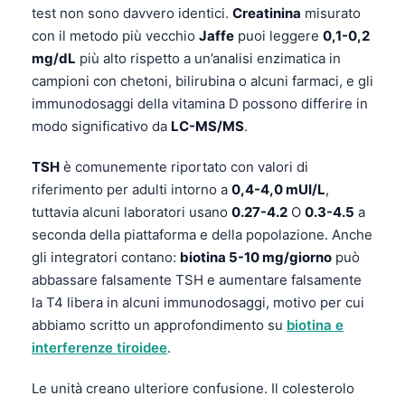
test non sono davvero identici.
Creatinina
misurato
con il metodo più vecchio
Jaffe
puoi leggere
0,1-0,2
mg/dL
più alto rispetto a un’analisi enzimatica in
campioni con chetoni, bilirubina o alcuni farmaci, e gli
immunodosaggi della vitamina D possono differire in
modo significativo da
LC-MS/MS
.
TSH
è comunemente riportato con valori di
riferimento per adulti intorno a
0,4-4,0 mUI/L
,
tuttavia alcuni laboratori usano
0.27-4.2
O
0.3-4.5
a
seconda della piattaforma e della popolazione. Anche
gli integratori contano:
biotina 5-10 mg/giorno
può
abbassare falsamente TSH e aumentare falsamente
la T4 libera in alcuni immunodosaggi, motivo per cui
abbiamo scritto un approfondimento su
biotina e
interferenze tiroidee
.
Le unità creano ulteriore confusione. Il colesterolo