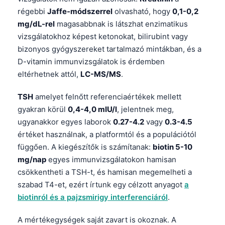
régebbi
Jaffe-módszerrel
olvasható, hogy
0,1-0,2
mg/dL-rel
magasabbnak is látszhat enzimatikus
vizsgálatokhoz képest ketonokat, bilirubint vagy
bizonyos gyógyszereket tartalmazó mintákban, és a
D-vitamin immunvizsgálatok is érdemben
eltérhetnek attól,
LC-MS/MS
.
TSH
amelyet felnőtt referenciaértékek mellett
gyakran körül
0,4-4,0 mIU/l
, jelentnek meg,
ugyanakkor egyes laborok
0.27-4.2
vagy
0.3-4.5
értéket használnak, a platformtól és a populációtól
függően. A kiegészítők is számítanak:
biotin 5-10
mg/nap
egyes immunvizsgálatokon hamisan
csökkentheti a TSH-t, és hamisan megemelheti a
szabad T4-et, ezért írtunk egy célzott anyagot
a
biotinról és a pajzsmirigy interferenciáról
.
A mértékegységek saját zavart is okoznak. A