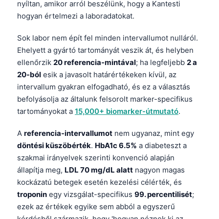
nyíltan, amikor arról beszélünk, hogy a Kantesti
hogyan értelmezi a laboradatokat.
Sok labor nem épít fel minden intervallumot nulláról.
Ehelyett a gyártó tartományát veszik át, és helyben
ellenőrzik
20 referencia-mintával
; ha legfeljebb
2 a
20-ból
esik a javasolt határértékeken kívül, az
intervallum gyakran elfogadható, és ez a választás
befolyásolja az általunk felsorolt marker-specifikus
tartományokat a
15,000+ biomarker-útmutató
.
A
referencia-intervallumot
nem ugyanaz, mint egy
döntési küszöbérték
.
HbA1c 6.5%
a diabeteszt a
szakmai irányelvek szerinti konvenció alapján
állapítja meg,
LDL 70 mg/dL alatt
nagyon magas
kockázatú betegek esetén kezelési célérték, és
troponin
egy vizsgálat-specifikus
99. percentilisét
;
ezek az értékek egyike sem abból a egyszerű
kérdésből származik, hogy 'hogyan néznek ki az