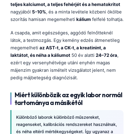
teljes kalciumot, a teljes fehérjét és a hematokritot
nagyjából
5-10%
, és a minta levétele közbeni ökölbe
szorítás hamisan megemelheti
kálium
felfelé tolhatja.
A csapda, amit egészséges, aggódó felnőtteknél
látok, a testmozgás. Egy kemény edzés átmenetileg
megemelheti
az AST-t, a CK-t, a kreatinint, a
laktátot, és néha a káliumot
50 év alatti
24–72 óra
,
ezért egy versenyhétvége utáni enyhén magas
májenzim gyakran ismételt vizsgálatot jelent, nem
pedig májbetegség diagnózisát.
Miért különbözik az egyik labor normál
tartománya a másikétól
Különböző laborok különböző műszereket,
reagenseket, kalibrációs rendszereket használnak,
és néha eltérő mértékegységeket. Így ugyanaz a