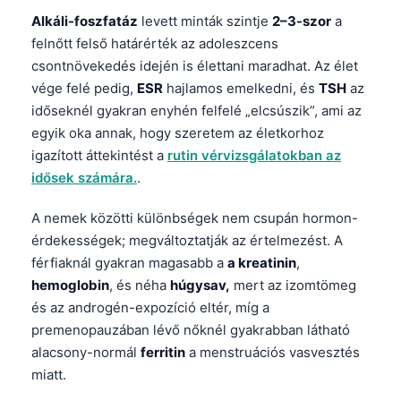
Alkáli-foszfatáz
levett minták szintje
2–3-szor
a
felnőtt felső határérték az adoleszcens
csontnövekedés idején is élettani maradhat. Az élet
vége felé pedig,
ESR
hajlamos emelkedni, és
TSH
az
időseknél gyakran enyhén felfelé „elcsúszik”, ami az
egyik oka annak, hogy szeretem az életkorhoz
igazított áttekintést a
rutin vérvizsgálatokban az
idősek számára.
.
A nemek közötti különbségek nem csupán hormon-
érdekességek; megváltoztatják az értelmezést. A
férfiaknál gyakran magasabb a
a kreatinin
,
hemoglobin
, és néha
húgysav,
mert az izomtömeg
és az androgén-expozíció eltér, míg a
premenopauzában lévő nőknél gyakrabban látható
alacsony-normál
ferritin
a menstruációs vasvesztés
miatt.