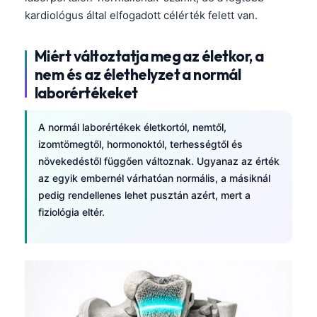
kardiológus által elfogadott célérték felett van.
Miért változtatja meg az életkor, a
nem és az élethelyzet a normál
laborértékeket
A normál laborértékek életkortól, nemtől,
izomtömegtől, hormonoktól, terhességtől és
növekedéstől függően változnak. Ugyanaz az érték
az egyik embernél várhatóan normális, a másiknál
pedig rendellenes lehet pusztán azért, mert a
fiziológia eltér.