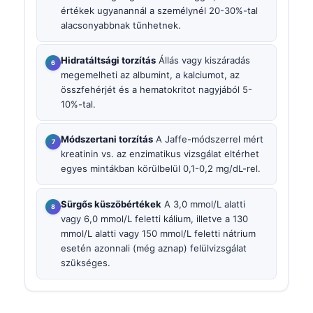
értékek ugyanannál a személynél 20-30%-tal
alacsonyabbnak tűnhetnek.
Hidratáltsági torzítás
Állás vagy kiszáradás
megemelheti az albumint, a kalciumot, az
összfehérjét és a hematokritot nagyjából 5-
10%-tal.
Módszertani torzítás
A Jaffe-módszerrel mért
kreatinin vs. az enzimatikus vizsgálat eltérhet
egyes mintákban körülbelül 0,1-0,2 mg/dL-rel.
Sürgős küszöbértékek
A 3,0 mmol/L alatti
vagy 6,0 mmol/L feletti kálium, illetve a 130
mmol/L alatti vagy 150 mmol/L feletti nátrium
esetén azonnali (még aznap) felülvizsgálat
szükséges.