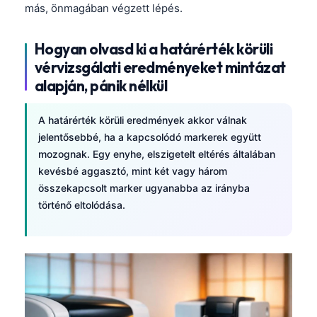
más, önmagában végzett lépés.
தமிழ்
తెలుగు
Hogyan olvasd ki a határérték körüli
vérvizsgálati eredményeket mintázat
मराठी
alapján, pánik nélkül
اردو
বাংলা
A határérték körüli eredmények akkor válnak
jelentősebbé, ha a kapcsolódó markerek együtt
Shqip
mozognak. Egy enyhe, elszigetelt eltérés általában
Slovenščina
kevésbé aggasztó, mint két vagy három
한국어
összekapcsolt marker ugyanabba az irányba
történő eltolódása.
Polski
Lietuvių kalba
Русский
ქართული
Čeština