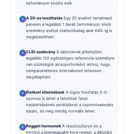
tartományon kívülre esik.
A 20-as teszthatás
Egy 20 analitot tartalmazó
panelen a legalább 1 darab tartományon kívüli
eredmény esélye statisztikailag akár 64%-ig is
megközelítheti.
CLSI-szabvány
A laboroknak jellemzően
legalább 120 egészséges referencia-személyre
van szükségük alcsoportonként ahhoz, hogy
nemparaméteres intervallumot lehessen
megállapítani.
Életkori eltolódások
A lúgos foszfatáz 2-3-
szorosa is lehet a felnőttek felső
határértékének serdülőknél a csontnövekedés
idején, és még mindig normális lehet.
Reggeli hormonok
A tesztoszteron és a
kortizol a legmagasabb kora reggel; a délutáni