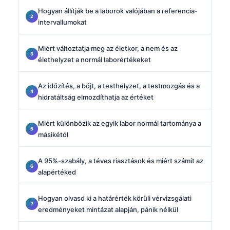
Hogyan állítják be a laborok valójában a referencia-
intervallumokat
Miért változtatja meg az életkor, a nem és az
élethelyzet a normál laborértékeket
Az időzítés, a böjt, a testhelyzet, a testmozgás és a
hidratáltság elmozdíthatja az értéket
Miért különbözik az egyik labor normál tartománya a
másikétól
A 95%-szabály, a téves riasztások és miért számít az
alapértéked
Hogyan olvasd ki a határérték körüli vérvizsgálati
eredményeket mintázat alapján, pánik nélkül