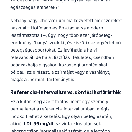
egészséges emberek?'
Néhány nagy laboratórium ma közvetett módszereket
használ – Hoffmann és Bhattacharya modern
leszármazottait –, úgy, hogy több ezer járóbeteg-
eredményt 'bányásznak ki', és kiszűrik az egyértelmű
betegségcsoportokat. Ez javíthatja a helyi
relevanciát, de ha a „tisztítás” felületes, csendben
beágyazhatja a gyakori közösségi problémákat,
például az elhízást, a zsírmájat vagy a vashiányt,
magát a „normál” tartományt is.
Referencia-intervallum vs. döntési határérték
Ez a különbség azért fontos, mert egy személy
benne lehet a referencia-intervallumban, mégis
indokolt lehet a kezelés. Egy olyan beteg esetén,
akinél
LDL 96 mg/dL
szívinfarktus után sok
laborportálon 'normálisnak' számít, de a legtöbb