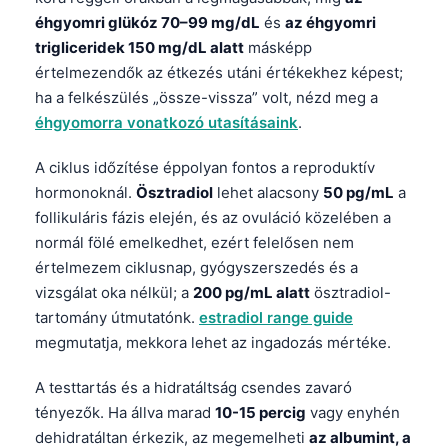
éhgyomri glükóz 70–99 mg/dL
és
az éhgyomri
trigliceridek 150 mg/dL alatt
másképp
értelmezendők az étkezés utáni értékekhez képest;
ha a felkészülés „össze-vissza” volt, nézd meg a
éhgyomorra vonatkozó utasításaink
.
A ciklus időzítése éppolyan fontos a reproduktív
hormonoknál.
Ösztradiol
lehet alacsony
50 pg/mL
a
follikuláris fázis elején, és az ovuláció közelében a
normál fölé emelkedhet, ezért felelősen nem
értelmezem ciklusnap, gyógyszerszedés és a
vizsgálat oka nélkül; a
200 pg/mL alatt
ösztradiol-
tartomány útmutatónk.
estradiol range guide
megmutatja, mekkora lehet az ingadozás mértéke.
A testtartás és a hidratáltság csendes zavaró
tényezők. Ha állva marad
10-15 percig
vagy enyhén
dehidratáltan érkezik, az megemelheti
az albumint, a