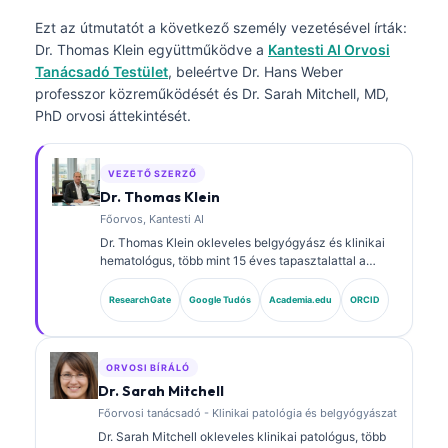
Ezt az útmutatót a következő személy vezetésével írták:
Dr. Thomas Klein
együttműködve a
Kantesti AI Orvosi
Tanácsadó Testület
, beleértve Dr. Hans Weber
professzor közreműködését és Dr. Sarah Mitchell, MD,
PhD orvosi áttekintését.
VEZETŐ SZERZŐ
Dr. Thomas Klein
Főorvos, Kantesti AI
Dr. Thomas Klein okleveles belgyógyász és klinikai
hematológus, több mint 15 éves tapasztalattal a
laboratóriumi orvoslás és az AI-támogatott klinikai
elemzés területén. A Kantesti AI vezérorvosaként
ResearchGate
Google Tudós
Academia.edu
ORCID
(Chief Medical Officer) biztosítja a saját fejlesztésű
neurális hálózat orvosi pontosságának felügyeletét.
Dr. Klein kiterjedten publikált biomarker-
értelmezésről és laboratóriumi diagnosztikáról
ORVOSI BÍRÁLÓ
laboratóriumi orvostudományi témákban.
Dr. Sarah Mitchell
Főorvosi tanácsadó - Klinikai patológia és belgyógyászat
Dr. Sarah Mitchell okleveles klinikai patológus, több