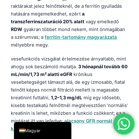
raktárakat jelez felnőtteknél, de a ferritin gyulladás
简体中文
hatására megemelkedhet, ezért
a
Română
transzferrinszaturáció 20% alatt
vagy emelkedő
Türkçe
RDW
gyakran többet mond nekem, mint önmagában
a szérumvas; a
ferritin-tartomány magyarázata
Ελληνικά
mélyebbre megy.
Português
vesefunkciós vizsgálat értelmezése árnyaltabb, mint
Español
ahogy sok beszámoló mutatja.
3 hónapnál tovább 60
Italiano
mL/min/1,73 m² alatti eGFR
krónikus
עִבְרִית
vesebetegséget támaszt alá, de egy izmosabb, fiatal
Français
felnőtt képes normál filtráció mellett is magasabb
kreatinint futtatni,
1,2–1,3 mg/dL
míg egy idősebb,
العربية
kisebb testalkatú felnőttnél megtévesztően 'normális'
Deutsch
kreatinin is lehet, miközben a funkció csökkent; ez a
English
mintázat itt van lefedve:
alacsony GFR normál
kreatininnel
.
Magyar