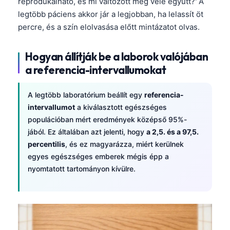
reprodukálható, és mi változott még vele együtt?' A
legtöbb páciens akkor jár a legjobban, ha lelassít öt
percre, és a szín elolvasása előtt mintázatot olvas.
Hogyan állítják be a laborok valójában
a referencia-intervallumokat
A legtöbb laboratórium beállít egy
referencia-
intervallumot
a kiválasztott egészséges
populációban mért eredmények középső 95%-
jából. Ez általában azt jelenti, hogy
a 2,5. és a 97,5.
percentilis
, és ez magyarázza, miért kerülnek
egyes egészséges emberek mégis épp a
nyomtatott tartományon kívülre.