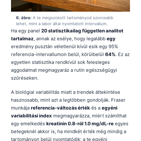
Gàidhlig
Euskara
6. ábra:
A te megszokott tartományod szorosabb
Македонски јазик
lehet, mint a labor által nyomtatott intervallum.
Ha egy panel
20 statisztikailag független analitot
Latviešu valoda
tartalmaz
, annak az esélye, hogy legalább
egy
Galego
eredmény pusztán véletlenül kívül esik egy 95%
অসমীয়া
referencia-intervallumon belül, körülbelül
64%
. Ez az
egyetlen statisztika rendkívül sok felesleges
සිංහල
aggodalmat megmagyaráz a rutin egészségügyi
سنڌي
szűréseken.
پښتو
A biológiai variabilitás miatt a trendek áttekintése
hasznosabb, mint azt a legtöbben gondolják. Fraser
Slovenčina
munkája
referencia-változás érték
és a
egyéni
Hrvatski
variabilitási index
megmagyarázza, miért számíthat
egy emelkedés
kreatinin 0.8-ról 1.0 mg/dL-re
egyes
Suomi
betegeknél akkor is, ha mindkét érték még mindig a
Қазақ тілі
tartományon belül nyomtatódik; a te egyéni