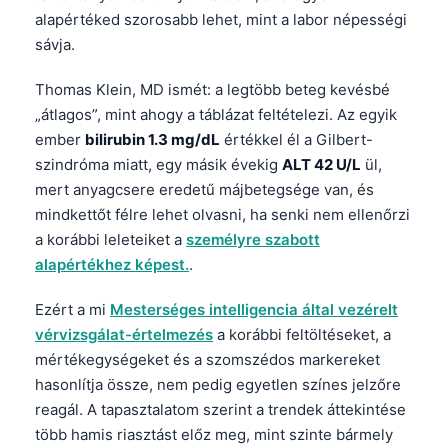
Català
alapértéked szorosabb lehet, mint a labor népességi
sávja.
O‘zbekcha
Українська
Thomas Klein, MD ismét: a legtöbb beteg kevésbé
„átlagos”, mint ahogy a táblázat feltételezi. Az egyik
አማርኛ
ember
bilirubin 1.3 mg/dL
értékkel él a Gilbert-
Kiswahili
szindróma miatt, egy másik évekig
ALT 42 U/L
ül,
ភាសាខ្មែរ
mert anyagcsere eredetű májbetegsége van, és
ဗမာစာ
mindkettőt félre lehet olvasni, ha senki nem ellenőrzi
a korábbi leleteiket a
személyre szabott
ไทย
alapértékhez képest.
.
Tagalog
Ezért a mi
Mesterséges intelligencia által vezérelt
Tiếng Việt
vérvizsgálat-értelmezés
a korábbi feltöltéseket, a
Bahasa Melayu
mértékegységeket és a szomszédos markereket
മലയാളം
hasonlítja össze, nem pedig egyetlen színes jelzőre
reagál. A tapasztalatom szerint a trendek áttekintése
ಕನ್ನಡ
több hamis riasztást előz meg, mint szinte bármely
ગુજરાતી