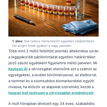
1. ábra:
Sok tipikus minta között egyetlen határértéken
túli kiugró érték gyakori a nagy panelen.
Több mint 2 millió feltöltött jelentés áttekintése során
a leggyakoribb pánikmintázat egyetlen határértéket
jelző zászló egyébként figyelemre méltó panelen. Mi
Kantesti AI
a vérvizsgálat-elemzőnk ezt a számot az
egységekkel, a levétel körülményeivel, az életkorral,
a nemmel és a szomszédos biomarkerekkel együtt
olvassa; ha először az alapokat szeretnéd, kezdd a
hogyan kell leolvasni a vérvizsgálat eredményeit
.
A múlt hónapban átnézett egy 34 éves, szabadidős