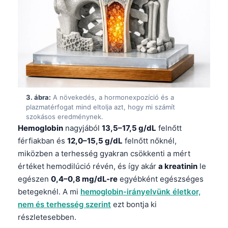
3. ábra:
A növekedés, a hormonexpozíció és a
plazmatérfogat mind eltolja azt, hogy mi számít
szokásos eredménynek.
Hemoglobin
nagyjából
13,5–17,5 g/dL
felnőtt
férfiakban és
12,0–15,5 g/dL
felnőtt nőknél,
miközben a terhesség gyakran csökkenti a mért
értéket hemodilúció révén, és így akár
a kreatinin
le
egészen
0,4–0,8 mg/dL-re
egyébként egészséges
betegeknél. A mi
hemoglobin-irányelvünk életkor,
nem és terhesség szerint
ezt bontja ki
részletesebben.