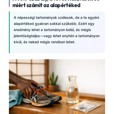
miért számít az alapértéked
Frysk
Esperanto
A népességi tartományok szélesek, de a te egyéni
Беларуская мова
alapértéked gyakran sokkal szűkebb. Ezért egy
eredmény lehet a tartományon belül, és mégis
Татар теле
jelentőségteljes—vagy lehet enyhén a tartományon
Кыргызча
kívül, és neked mégis rendben lehet.
ئۇيغۇرچە
Cebuano
Basa Jawa
ພາສາລາວ
Монгол
Afrikaans
العربية المغربية
Occitan