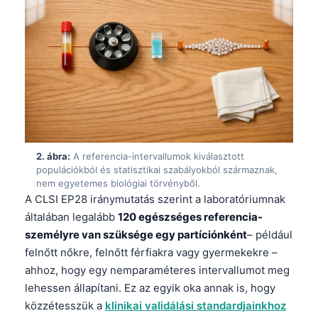
2. ábra:
A referencia-intervallumok kiválasztott
populációkból és statisztikai szabályokból származnak,
nem egyetemes biológiai törvényből.
A CLSI EP28 iránymutatás szerint a laboratóriumnak
általában legalább
120 egészséges referencia-
személyre van szüksége egy partíciónként
– például
felnőtt nőkre, felnőtt férfiakra vagy gyermekekre –
ahhoz, hogy egy nemparaméteres intervallumot meg
lehessen állapítani. Ez az egyik oka annak is, hogy
közzétesszük a
klinikai validálási standardjainkhoz