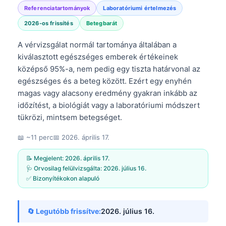
Referenciatartományok
Laboratóriumi értelmezés
2026-os frissítés
Betegbarát
A vérvizsgálat normál tartománya általában a
kiválasztott egészséges emberek értékeinek
középső 95%-a, nem pedig egy tiszta határvonal az
egészséges és a beteg között. Ezért egy enyhén
magas vagy alacsony eredmény gyakran inkább az
időzítést, a biológiát vagy a laboratóriumi módszert
tükrözi, mintsem betegséget.
📖 ~11 perc
📅
2026. április 17.
📝 Megjelent:
2026. április 17.
🩺 Orvosilag felülvizsgálta:
2026. július 16.
✅ Bizonyítékokon alapuló
🔄 Legutóbb frissítve:
2026. július 16.