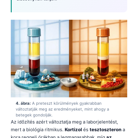
4. ábra:
A preteszt körülmények gyakrabban
változtatják meg az eredményeket, mint ahogy a
betegek gondolják.
Az időzítés azért változtatja meg a laborjelentést,
mert a biológia ritmikus.
Kortizol
és
tesztoszteron
a
kora reggeli órákban a legmagasabbak, míg
az