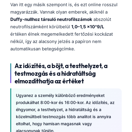
Van itt egy másik szempont is, és ezt online rosszul
magyarázzák. Vannak olyan emberek, akiknél a
Duffy-nullhoz társuló neutrofilszámok
abszolút
neutrofilszámként körülbelül
1,0–1,5 x10^9/L
értéken élnek megemelkedett fertőzési kockázat
nélkül, így az alacsony jelzés a papíron nem
automatikusan betegségcímke.
Az időzítés, a böjt, a testhelyzet, a
testmozgás és a hidratáltság
elmozdíthatja az értéket
Ugyanez a személy különböző eredményeket
produkálhat 8:00-kor és 16:00-kor. Az időzítés, az
éhgyomor, a testhelyzet, a hidratáltság és a
közelmúltbeli testmozgás több analitot is annyira
eltolhat, hogy hamisan magasnak vagy
alacsonynak tűnjön.