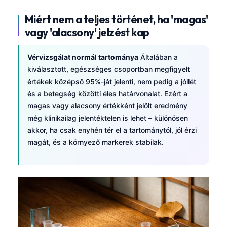
Miért nem a teljes történet, ha 'magas'
vagy 'alacsony' jelzést kap
Vérvizsgálat normál tartománya
Általában a
kiválasztott, egészséges csoportban megfigyelt
értékek középső 95%-ját jelenti, nem pedig a jóllét
és a betegség közötti éles határvonalat. Ezért a
magas vagy alacsony értékként jelölt eredmény
még klinikailag jelentéktelen is lehet – különösen
akkor, ha csak enyhén tér el a tartománytól, jól érzi
magát, és a környező markerek stabilak.