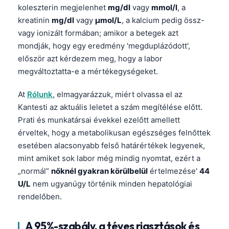
koleszterin megjelenhet
mg/dl
vagy
mmol/l
, a
kreatinin
mg/dl
vagy
µmol/L
, a kalcium pedig össz-
vagy ionizált formában; amikor a betegek azt
mondják, hogy egy eredmény 'megduplázódott',
először azt kérdezem meg, hogy a labor
megváltoztatta-e a mértékegységeket.
At
Rólunk
, elmagyarázzuk, miért olvassa el az
Kantesti az aktuális leletet a szám megítélése előtt.
Prati és munkatársai évekkel ezelőtt amellett
érveltek, hogy a metabolikusan egészséges felnőttek
esetében alacsonyabb felső határértékek legyenek,
mint amiket sok labor még mindig nyomtat, ezért a
„normál”
nőknél gyakran körülbelül
értelmezése'
44
U/L
nem ugyanúgy történik minden hepatológiai
rendelőben.
Norsk bokmål
Ślōnskŏ gŏdka
A 95%-szabály, a téves riasztások és