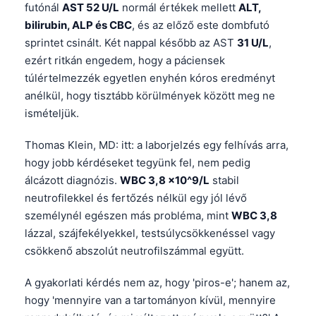
futónál
AST 52 U/L
normál értékek mellett
ALT,
bilirubin, ALP és CBC
, és az előző este dombfutó
sprintet csinált. Két nappal később az AST
31 U/L
,
ezért ritkán engedem, hogy a páciensek
túlértelmezzék egyetlen enyhén kóros eredményt
anélkül, hogy tisztább körülmények között meg ne
ismételjük.
Thomas Klein, MD: itt: a laborjelzés egy felhívás arra,
hogy jobb kérdéseket tegyünk fel, nem pedig
álcázott diagnózis.
WBC 3,8 x10^9/L
stabil
neutrofilekkel és fertőzés nélkül egy jól lévő
személynél egészen más probléma, mint
WBC 3,8
lázzal, szájfekélyekkel, testsúlycsökkenéssel vagy
csökkenő abszolút neutrofilszámmal együtt.
A gyakorlati kérdés nem az, hogy 'piros-e'; hanem az,
hogy 'mennyire van a tartományon kívül, mennyire