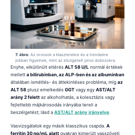
日本語
Eesti
Azərbaycan dili
Bosanski
Svenska
Српски језик
7. ábra:
Az orvosok a klaszterekre és a trendekre
jobban figyelnek, mint az elszigetelt piros dobozokra.
Íslenska
Enyhe, elkülönült eltérés
ALT 58 U/L
normál értékek
Հայերեն
mellett
a bilirubinban, az ALP-ben és az albuminban
általában ismétlés- és áttekintéses probléma, míg
az
Bahasa Indonesia
ALT 58
plusz emelkedés
GGT
vagy egy
AST/ALT
हिन्दी
arány 2 felett
az alkoholhatás, a kolesztázis vagy
Nederlands
fejlettebb májkárosodás irányába tereli a
beszélgetést; lásd a
AST/ALT arány irányelve
.
Dansk
Български
Vasvizsgálatok egy másik klasszikus csapda.
A
فارسی
ferritin 30 ng/mL alatt
gyakran kimerült vasszöveti