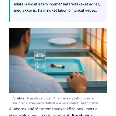
minta is kicsit eltérő 'normál' határértékeket adhat,
még akkor is, ha mindkét labor jó munkát végez.
5. ábra:
A módszer számít: a mérési platform és a
kalibráció megváltoztathatja a nyomtatott tartományt.
A laborok eltérő tartományokat közölnek, mert a
vizsgálatok nem igazán azonosak.
Kreatinin
a