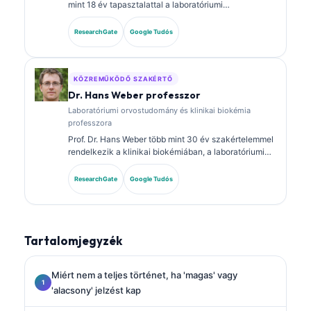
mint 18 év tapasztalattal a laboratóriumi
orvostudomány és a diagnosztikai elemzés területén.
Klinikai kémiai szakterületi képesítésekkel
ResearchGate
Google Tudós
rendelkezik, és kiterjedten publikált biomarker-
panelokról és laboratóriumi elemzésről a klinikai
gyakorlatban.
KÖZREMŰKÖDŐ SZAKÉRTŐ
Dr. Hans Weber professzor
Laboratóriumi orvostudomány és klinikai biokémia
professzora
Prof. Dr. Hans Weber több mint 30 év szakértelemmel
rendelkezik a klinikai biokémiában, a laboratóriumi
orvostudományban és a biomarker-kutatásban. A
Német Klinikai Kémiai Társaság korábbi elnöke, és a
ResearchGate
Google Tudós
diagnosztikai panel-elemzésre, a biomarkerek
standardizálására, valamint a mesterséges
intelligencia által támogatott laboratóriumi orvoslásra
specializálódott.
Tartalomjegyzék
Miért nem a teljes történet, ha 'magas' vagy
'alacsony' jelzést kap