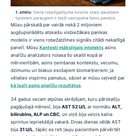
1. attēls:
Viena robežgadījuma novirze starp daudziem
tipiskiem paraugiem ir bieži sastopama lielos paneļos.
Mūsu pārskatā par vairāk nekā 2 miljoniem
augšupielādētu atskaišu visbiežākais panikas
modelis ir viens robežatzīmes signāls citādi nekaitīgā
panelī. Mūsu
Kantesti mākslīgais intelekts
asins
analīžu analizators nolasa šo skaitli kopā ar
mērvienībām, asins ņemšanas kontekstu, vecumu,
dzimumu un blakus esošajiem biomarķieriem; ja
vēlaties vispirms pamatus, sāciet ar mūsu ceļvedi par
kā lasīt asins analīžu rezultātus
.
34 gadus vecam atpūtas skrējējam, kuru pārskatīju
pagājušajā mēnesī, bija
AST 52 U/L
ar normālu
ALT,
bilirubīns, ALP un CBC
, un viņš bija veicis kalna
sprintus iepriekšējā vakarā. Divas dienas vēlāk AST
bija
31 U/L
, tāpēc es reti ļauju pacientiem pārvērtēt