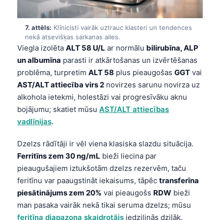
తెలుగు
7. attēls:
Klīnicisti vairāk uztrauc klasteri un tendences
मराठी
nekā atsevišķas sarkanas ailes.
اردو
Viegla izolēta
ALT 58 U/L
ar normālu
bilirubīna, ALP
un albumīna
parasti ir atkārtošanas un izvērtēšanas
বাংলা
problēma, turpretim
ALT 58
plus pieaugošas
GGT
vai
Shqip
AST/ALT attiecība virs 2
novirzes sarunu novirza uz
Magyar
alkohola ietekmi, holestāzi vai progresīvāku aknu
bojājumu; skatiet mūsu
AST/ALT attiecības
Slovenščina
vadlīnijas
.
한국어
Dzelzs rādītāji ir vēl viena klasiska slazdu situācija.
Polski
Ferritīns zem 30 ng/mL
bieži liecina par
Lietuvių kalba
pieaugušajiem iztukšotām dzelzs rezervēm, taču
Русский
feritīnu var paaugstināt iekaisums, tāpēc
transferīna
piesātinājums zem 20%
vai pieaugošs
RDW
bieži
ქართული
man pasaka vairāk nekā tikai seruma dzelzs; mūsu
Čeština
feritīna diapazona skaidrotājs
iedziļinās dziļāk.