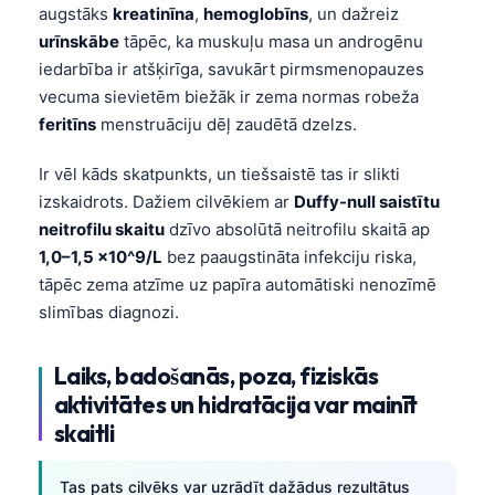
augstāks
kreatinīna
,
hemoglobīns
, un dažreiz
urīnskābe
tāpēc, ka muskuļu masa un androgēnu
iedarbība ir atšķirīga, savukārt pirmsmenopauzes
vecuma sievietēm biežāk ir zema normas robeža
feritīns
menstruāciju dēļ zaudētā dzelzs.
Ir vēl kāds skatpunkts, un tiešsaistē tas ir slikti
izskaidrots. Dažiem cilvēkiem ar
Duffy-null saistītu
neitrofilu skaitu
dzīvo absolūtā neitrofilu skaitā ap
1,0–1,5 x10^9/L
bez paaugstināta infekciju riska,
tāpēc zema atzīme uz papīra automātiski nenozīmē
slimības diagnozi.
Laiks, badošanās, poza, fiziskās
aktivitātes un hidratācija var mainīt
skaitli
Tas pats cilvēks var uzrādīt dažādus rezultātus