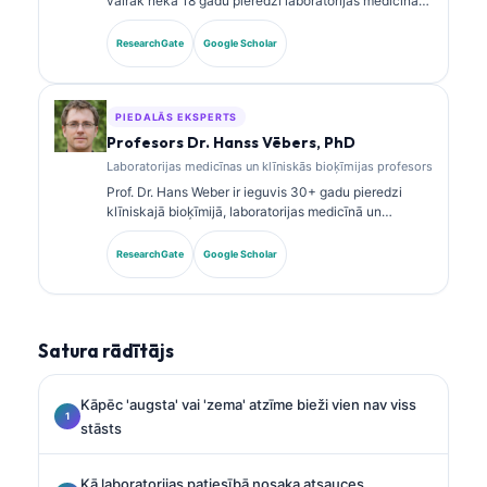
vairāk nekā 18 gadu pieredzi laboratorijas medicīnā
un diagnostikas analīzē. Viņai ir specializētas
sertifikācijas klīniskajā ķīmijā, un viņa plaši
ResearchGate
Google Scholar
publicējusi pētījumus par biomarķieru paneļiem un
laboratorijas analīzi klīniskajā praksē.
PIEDALĀS EKSPERTS
Profesors Dr. Hanss Vēbers, PhD
Laboratorijas medicīnas un klīniskās bioķīmijas profesors
Prof. Dr. Hans Weber ir ieguvis 30+ gadu pieredzi
klīniskajā bioķīmijā, laboratorijas medicīnā un
biomarķieru pētniecībā. Bijušais Vācijas Klīniskās
ķīmijas biedrības prezidents, viņš specializējas
ResearchGate
Google Scholar
diagnostikas paneļu analīzē, biomarķieru
standartizācijā un ar AI atbalstītā laboratorijas
medicīnā.
Satura rādītājs
Kāpēc 'augsta' vai 'zema' atzīme bieži vien nav viss
stāsts
Kā laboratorijas patiesībā nosaka atsauces