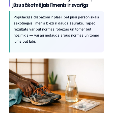
jūsu sākotnējais līmenis ir svarīgs
Populācijas diapazoni ir plaši, bet jūsu personiskais
sākotnējais līmenis bieži ir daudz šaurāks. Tāpēc
rezultāts var būt normas robežās un tomēr būt
nozīmīgs — vai arī nedaudz ārpus normas un tomēr
jums būt labi.
Norsk bokmål
Ślōnskŏ gŏdka