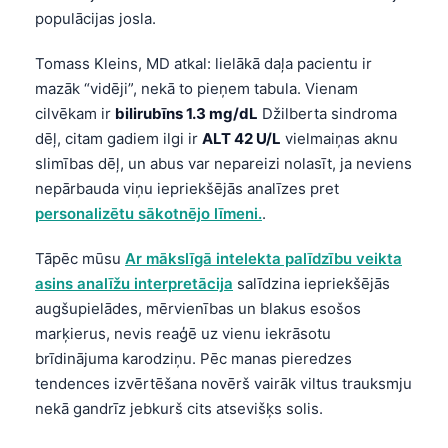
Gàidhlig
populācijas josla.
Euskara
Tomass Kleins, MD atkal: lielākā daļa pacientu ir
Македонски јазик
mazāk “vidēji”, nekā to pieņem tabula. Vienam
Galego
cilvēkam ir
bilirubīns 1.3 mg/dL
Džilberta sindroma
অসমীয়া
dēļ, citam gadiem ilgi ir
ALT 42 U/L
vielmaiņas aknu
slimības dēļ, un abus var nepareizi nolasīt, ja neviens
සිංහල
nepārbauda viņu iepriekšējās analīzes pret
سنڌي
personalizētu sākotnējo līmeni.
.
پښتو
Tāpēc mūsu
Ar mākslīgā intelekta palīdzību veikta
asins analīžu interpretācija
salīdzina iepriekšējās
Slovenčina
augšupielādes, mērvienības un blakus esošos
Hrvatski
marķierus, nevis reaģē uz vienu iekrāsotu
brīdinājuma karodziņu. Pēc manas pieredzes
Suomi
tendences izvērtēšana novērš vairāk viltus trauksmju
Қазақ тілі
nekā gandrīz jebkurš cits atsevišķs solis.
Català