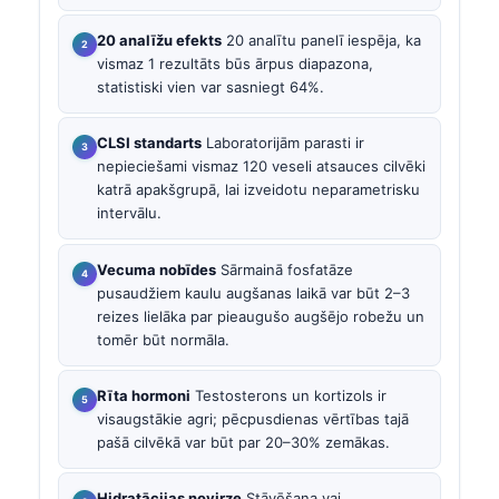
20 analīžu efekts
20 analītu panelī iespēja, ka
vismaz 1 rezultāts būs ārpus diapazona,
statistiski vien var sasniegt 64%.
CLSI standarts
Laboratorijām parasti ir
nepieciešami vismaz 120 veseli atsauces cilvēki
katrā apakšgrupā, lai izveidotu neparametrisku
intervālu.
Vecuma nobīdes
Sārmainā fosfatāze
pusaudžiem kaulu augšanas laikā var būt 2–3
reizes lielāka par pieaugušo augšējo robežu un
tomēr būt normāla.
Rīta hormoni
Testosterons un kortizols ir
visaugstākie agri; pēcpusdienas vērtības tajā
pašā cilvēkā var būt par 20–30% zemākas.
Hidratācijas novirze
Stāvēšana vai