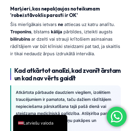
简体中文
Marķieri, kas nepakļaujas noteikumam
'robežstāvoklis parasti ir OK'
Română
Šis mierīgākais ietvars
ne
attiecas uz katru analītu.
Türkçe
Troponīns
, bīstams
kālija
pārbīdes, izteikti augsts
Ελληνικά
bilirubīns
ar dzelti vai strauji krītošiem asinsainas
Português
rādītājiem var būt klīniski steidzami pat tad, ja skaitlis
ir tikai nedaudz ārpus izdrukātā intervāla.
Español
Italiano
Kad atkārtot analīzi, kad zvanīt ārstam
עִבְרִית
un kad nav vērts gaidīt
Français
Atkārtota pārbaude daudziem viegliem, izolētiem
العربية
traucējumiem ir pamatota, taču dažiem rādītājiem
Deutsch
nepieciešama pārskatīšana tajā pašā dienā vai
English
steidzama medicīniskā palīdzība. Atšķirība parasti
ir atkarīga no analīta, izmaiņu pakāpes un
Latviešu valoda
simptomiem, kas ir līdzās.