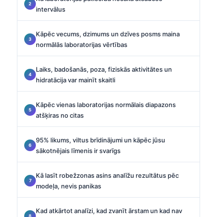
intervālus
Kāpēc vecums, dzimums un dzīves posms maina
normālās laboratorijas vērtības
Laiks, badošanās, poza, fiziskās aktivitātes un
hidratācija var mainīt skaitli
Kāpēc vienas laboratorijas normālais diapazons
atšķiras no citas
95% likums, viltus brīdinājumi un kāpēc jūsu
sākotnējais līmenis ir svarīgs
Kā lasīt robežzonas asins analīžu rezultātus pēc
modeļa, nevis panikas
Kad atkārtot analīzi, kad zvanīt ārstam un kad nav