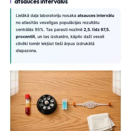
atsauces intervālus
Lielākā daļa laboratoriju nosaka
atsauces intervālu
no atlasītās veselīgas populācijas rezultātu
centrālās 95%. Tas parasti nozīmē
2,5. līdz 97,5.
procentili
, un tas izskaidro, kāpēc daži veseli
cilvēki tomēr iekļūst tieši ārpus izdrukātā
diapazona.