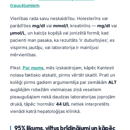
traucējumiem
.
Vienības rada savu neskaidrību. Holesterīns var
parādīties
mg/dl
vai
mmol/l
, kreatinīns —
mg/dl
vai
µmol/L
, un kalcijs kopējā vai jonizētā formā; kad
pacienti man pasaka, ka rezultāts 'ir dubultojies', es
vispirms jautāju, vai laboratorija ir mainījusi
mērvienības.
Plkst.
Par mums
, mēs izskaidrojam, kāpēc Kantesti
nolasa faktisko atskaiti, pirms vērtēt skaitli. Prati un
kolēģi pirms gadiem argumentēja par zemākām
ALT
augšējām robežām vielmaiņas ziņā veseliem
pieaugušajiem nekā daudzas laboratorijas joprojām
drukā, tāpēc 'normāls'
44 U/L
netiek interpretēts
vienādi katrā hepatoloģijas klīnikā.
95% likums, viltus brīdinājumi un kāpēc