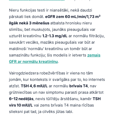
日本語
Nieru funkcijas testi ir niansētāki, nekā daudzi
Eesti
pārskati liek domāt.
eGFR zem 60 mL/min/1,73 m²
Azərbaycan dili
ilgāk nekā 3 mēnešus
atbalsta hronisku nieru
Bosanski
slimību, bet muskuļots, jaunāks pieaugušais var
uzturēt kreatinīnu
1.2-1.3 mg/dL
ar normālu filtrāciju,
Svenska
savukārt vecāks, mazāks pieaugušais var būt ar
Српски језик
maldinoši 'normālu' kreatinīnu un tomēr būt ar
Íslenska
samazinātu funkciju; šis modelis ir ietverts
zemais
GFR ar normālu kreatinīnu
.
Հայերեն
Bahasa Indonesia
Vairogdziedzera robežvērtības ir viena no tām
हिन्दी
jomām, kur konteksts ir svarīgāks par to, ko internets
atzīst.
TSH 4,6 mIU/L
ar normālu
brīvais T4
, nav
Nederlands
grūtniecības un nav simptomu parasti prasa atkārtot
Dansk
6–12 nedēļās
, nevis tūlītēju ārstēšanu, kamēr
TSH
Български
virs 10 mIU/L
vai zems brīvais T4 maina rīcības
slieksni pat tad, ja cilvēks jūtas labi.
فارسی