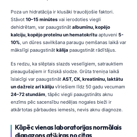
Poza un hidratācija ir klusāki traucējošie faktori.
Stāvot
10–15 minūtes
vai ierodoties viegli
dehidrētam, var paaugstināt
albumīnu, kopējo
kalciju, kopējo proteīnu un hematokrītu
aptuveni
5-
10%
, un dūres savilkšana paraugu ņemšanas laikā var
mākslīgi paaugstināt
kālija
paaugstināt rādītājus.
Es redzu, ka slēptais slazds veselīgiem, satrauktiem
pieaugušajiem ir fiziskā slodze. Grūta treniņa laikā
īslaicīgi var paaugstināt
AST, CK, kreatinīnu, laktātu
un dažreiz arī kāliju
vīriešiem līdz 50 gadu vecumam
24–72 stundām
, tāpēc viegli paaugstināts aknu
enzīms pēc sacensību nedēļas nogales bieži ir
atkārtotas pārbaudes iemesls, nevis aknu diagnoze.
Kāpēc vienas laboratorijas normālais
diapazons atšķiras no citas