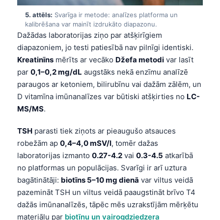
5. attēls:
Svarīga ir metode: analīzes platforma un
kalibrēšana var mainīt izdrukāto diapazonu.
Dažādas laboratorijas ziņo par atšķirīgiem
diapazoniem, jo testi patiesībā nav pilnīgi identiski.
Kreatinīns
mērīts ar vecāko
Džefa metodi
var lasīt
par
0,1–0,2 mg/dL
augstāks nekā enzīmu analīzē
paraugos ar ketoniem, bilirubīnu vai dažām zālēm, un
D vitamīna imūnanalīzes var būtiski atšķirties no
LC-
MS/MS
.
TSH
parasti tiek ziņots ar pieaugušo atsauces
robežām ap
0,4–4,0 mSV/l
, tomēr dažas
laboratorijas izmanto
0.27-4.2
vai
0.3-4.5
atkarībā
no platformas un populācijas. Svarīgi ir arī uztura
bagātinātāji:
biotīns 5–10 mg dienā
var viltus veidā
pazemināt TSH un viltus veidā paaugstināt brīvo T4
dažās imūnanalīzēs, tāpēc mēs uzrakstījām mērķētu
materiālu par
biotīnu un vairogdziedzera