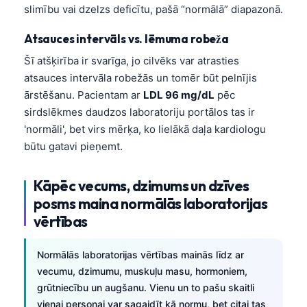
slimību vai dzelzs deficītu, pašā “normālā” diapazonā.
Atsauces intervāls vs. lēmuma robeža
Šī atšķirība ir svarīga, jo cilvēks var atrasties
atsauces intervāla robežās un tomēr būt pelnījis
ārstēšanu. Pacientam ar
LDL 96 mg/dL
pēc
sirdslēkmes daudzos laboratoriju portālos tas ir
'normāli', bet virs mērķa, ko lielākā daļa kardiologu
būtu gatavi pieņemt.
Kāpēc vecums, dzimums un dzīves
posms maina normālās laboratorijas
vērtības
Normālās laboratorijas vērtības mainās līdz ar
vecumu, dzimumu, muskuļu masu, hormoniem,
grūtniecību un augšanu. Vienu un to pašu skaitli
vienai personai var sagaidīt kā normu, bet citai tas