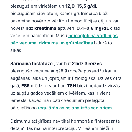
pieaugušiem vīriešiem un
12,0–15,5 g/dL
pieaugušām sievietēm, kamēr grūtniecība bieži
pazemina novēroto vērtību hemodilūcijas dēļ un var
novest līdz
kreatinīna
aptuveni
0,4–0,8 mg/dL
citādi
veseliem pacientiem. Mūsu
hemoglobīna vadlīnijas
pēc vecuma, dzimuma un grūtniecības
iztirzā to
sīkāk.
Sārmainā fosfatāze
, var būt
2 līdz 3 reizes
pieaugušo vecuma augšējā robeža pusaudžu kaulu
augšanas laikā un joprojām ir fizioloģiska. Dzīves otrā
galā,
ESR
mēdz pieaugt un
TSH
bieži nedaudz virzās
uz augšu gados vecākiem cilvēkiem, kas ir viens
iemesls, kāpēc man patīk vecumam pielāgota
pārskatīšana
regulārās asins analīzēs senioriem
.
Dzimumu atšķirības nav tikai hormonāla “interesanta
detaļa”; tās maina interpretāciju. Vīriešiem bieži ir