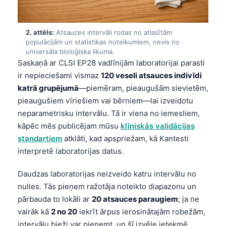
2. attēls:
Atsauces intervāli rodas no atlasītām
populācijām un statistikas noteikumiem, nevis no
universāla bioloģiska likuma.
Saskaņā ar CLSI EP28 vadlīnijām laboratorijai parasti
ir nepieciešami vismaz
120 veseli atsauces indivīdi
katrā grupējumā
—piemēram, pieaugušām sievietēm,
pieaugušiem vīriešiem vai bērniem—lai izveidotu
neparametrisku intervālu. Tā ir viena no iemesliem,
kāpēc mēs publicējam mūsu
klīniskās validācijas
standartiem
atklāti, kad apspriežam, kā Kantesti
interpretē laboratorijas datus.
Daudzas laboratorijas neizveido katru intervālu no
nulles. Tās pieņem ražotāja noteikto diapazonu un
pārbauda to lokāli ar
20 atsauces paraugiem
; ja ne
vairāk kā
2 no 20
iekrīt ārpus ierosinātajām robežām,
intervālu bieži var pieņemt, un šī izvēle ietekmē