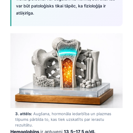
var būt patoloģisks tikai tāpēc, ka fizioloģija ir
atšķirīga.
3. attēls:
Augšana, hormonāla iedarbība un plazmas
tilpums pārbīda to, kas tiek uzskatīts par ierastu
rezultātu.
Hemoglobīns
ir aptuveni
13,5–17,5 g/dL