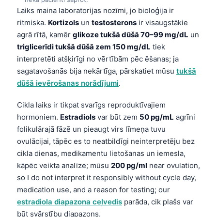
Laiks maina laboratorijas nozīmi, jo bioloģija ir
ritmiska.
Kortizols
un
testosterons
ir visaugstākie
agrā rītā, kamēr
glikoze tukšā dūšā 70–99 mg/dL
un
triglicerīdi tukšā dūšā zem 150 mg/dL
tiek
interpretēti atšķirīgi no vērtībām pēc ēšanas; ja
sagatavošanās bija nekārtīga, pārskatiet mūsu
tukšā
dūšā ievērošanas norādījumi
.
Cikla laiks ir tikpat svarīgs reproduktīvajiem
hormoniem.
Estradiols
var būt zem
50 pg/mL
agrīni
folikulārajā fāzē un pieaugt virs līmeņa tuvu
ovulācijai, tāpēc es to neatbildīgi neinterpretēju bez
cikla dienas, medikamentu lietošanas un iemesla,
kāpēc veikta analīze; mūsu
200 pg/ml
near ovulation,
so I do not interpret it responsibly without cycle day,
medication use, and a reason for testing; our
estradiola diapazona ceļvedis
parāda, cik plašs var
būt svārstību diapazons.