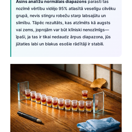
Asins analīžu normālais diapazons
parasti tas
nozīmē vērtību vidējo 95% atlasītā veselīgu cilvēku
grupā, nevis stingru robežu starp labsajūtu un
slimību. Tāpēc rezultāts, kas atzīmēts kā augsts
vai zems, joprojām var būt klīniski nenozīmīgs—
īpaši, ja tas ir tikai nedaudz ārpus diapazona, jūs
jūtaties labi un blakus esošie rādītāji ir stabili.