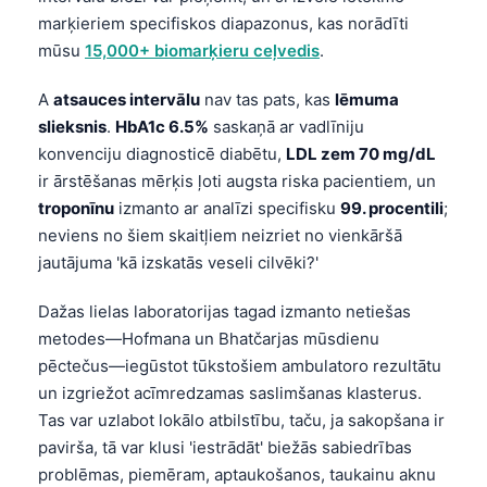
marķieriem specifiskos diapazonus, kas norādīti
mūsu
15,000+ biomarķieru ceļvedis
.
A
atsauces intervālu
nav tas pats, kas
lēmuma
slieksnis
.
HbA1c 6.5%
saskaņā ar vadlīniju
konvenciju diagnosticē diabētu,
LDL zem 70 mg/dL
ir ārstēšanas mērķis ļoti augsta riska pacientiem, un
troponīnu
izmanto ar analīzi specifisku
99. procentili
;
neviens no šiem skaitļiem neizriet no vienkāršā
jautājuma 'kā izskatās veseli cilvēki?'
Dažas lielas laboratorijas tagad izmanto netiešas
metodes—Hofmana un Bhatčarjas mūsdienu
pēctečus—iegūstot tūkstošiem ambulatoro rezultātu
un izgriežot acīmredzamas saslimšanas klasterus.
Tas var uzlabot lokālo atbilstību, taču, ja sakopšana ir
pavirša, tā var klusi 'iestrādāt' biežās sabiedrības
problēmas, piemēram, aptaukošanos, taukainu aknu