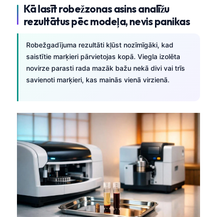
Kā lasīt robežzonas asins analīžu
O‘zbekcha
rezultātus pēc modeļa, nevis panikas
Українська
አማርኛ
Robežgadījuma rezultāti kļūst nozīmīgāki, kad
Kiswahili
saistītie marķieri pārvietojas kopā. Viegla izolēta
novirze parasti rada mazāk bažu nekā divi vai trīs
ភាសាខ្មែរ
savienoti marķieri, kas mainās vienā virzienā.
ဗမာစာ
ไทย
Tagalog
Tiếng Việt
Bahasa Melayu
മലയാളം
ಕನ್ನಡ
ગુજરાતી
தமிழ்