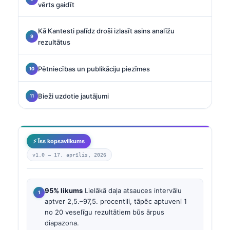
vērts gaidīt
Kā Kantesti palīdz droši izlasīt asins analīžu
rezultātus
Pētniecības un publikāciju piezīmes
Bieži uzdotie jautājumi
⚡ Īss kopsavilkums
v1.0 —
17. aprīlis, 2026
95% likums
Lielākā daļa atsauces intervālu
aptver 2,5.–97,5. procentili, tāpēc aptuveni 1
no 20 veselīgu rezultātiem būs ārpus
diapazona.