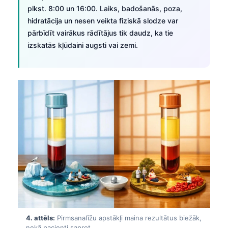
plkst. 8:00 un 16:00. Laiks, badošanās, poza,
hidratācija un nesen veikta fiziskā slodze var
pārbīdīt vairākus rādītājus tik daudz, ka tie
izskatās kļūdaini augsti vai zemi.
4. attēls:
Pirmsanalīžu apstākļi maina rezultātus biežāk,
nekā pacienti saprot.