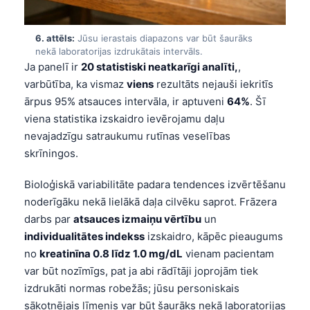
Frysk
Esperanto
6. attēls:
Jūsu ierastais diapazons var būt šaurāks
nekā laboratorijas izdrukātais intervāls.
Беларуская мова
Ja panelī ir
20 statistiski neatkarīgi analīti,
,
Татар теле
varbūtība, ka vismaz
viens
rezultāts nejauši iekritīs
ārpus 95% atsauces intervāla, ir aptuveni
64%
. Šī
Кыргызча
viena statistika izskaidro ievērojamu daļu
ئۇيغۇرچە
nevajadzīgu satraukumu rutīnas veselības
Cebuano
skrīningos.
Basa Jawa
Bioloģiskā variabilitāte padara tendences izvērtēšanu
ພາສາລາວ
noderīgāku nekā lielākā daļa cilvēku saprot. Frāzera
darbs par
atsauces izmaiņu vērtību
un
Монгол
individualitātes indekss
izskaidro, kāpēc pieaugums
Afrikaans
no
kreatinīna 0.8 līdz 1.0 mg/dL
vienam pacientam
العربية المغربية
var būt nozīmīgs, pat ja abi rādītāji joprojām tiek
izdrukāti normas robežās; jūsu personiskais
Occitan
sākotnējais līmenis var būt šaurāks nekā laboratorijas