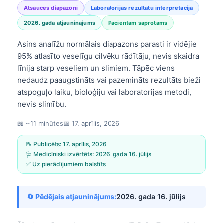
Atsauces diapazoni
Laboratorijas rezultātu interpretācija
2026. gada atjauninājums
Pacientam saprotams
Asins analīžu normālais diapazons parasti ir vidējie
95% atlasīto veselīgu cilvēku rādītāju, nevis skaidra
līnija starp veseliem un slimiem. Tāpēc viens
nedaudz paaugstināts vai pazemināts rezultāts bieži
atspoguļo laiku, bioloģiju vai laboratorijas metodi,
nevis slimību.
📖 ~11 minūtes
📅
17. aprīlis, 2026
📝 Publicēts:
17. aprīlis, 2026
🩺 Medicīniski izvērtēts:
2026. gada 16. jūlijs
✅ Uz pierādījumiem balstīts
🔄 Pēdējais atjauninājums:
2026. gada 16. jūlijs