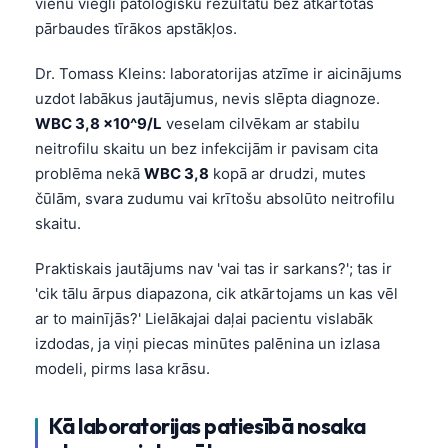
vienu viegli patoloģisku rezultātu bez atkārtotas
pārbaudes tīrākos apstākļos.
Dr. Tomass Kleins: laboratorijas atzīme ir aicinājums
uzdot labākus jautājumus, nevis slēpta diagnoze.
WBC 3,8 x10^9/L
veselam cilvēkam ar stabilu
neitrofilu skaitu un bez infekcijām ir pavisam cita
problēma nekā
WBC 3,8
kopā ar drudzi, mutes
čūlām, svara zudumu vai krītošu absolūto neitrofilu
skaitu.
Praktiskais jautājums nav 'vai tas ir sarkans?'; tas ir
'cik tālu ārpus diapazona, cik atkārtojams un kas vēl
ar to mainījās?' Lielākajai daļai pacientu vislabāk
izdodas, ja viņi piecas minūtes palēnina un izlasa
modeli, pirms lasa krāsu.
Kā laboratorijas patiesībā nosaka