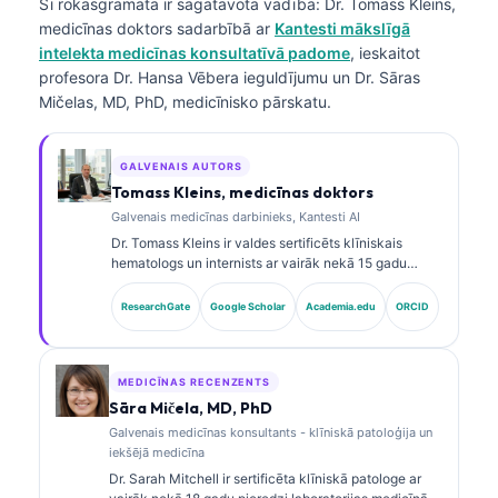
Šī rokasgrāmata ir sagatavota vadībā:
Dr. Tomass Kleins,
medicīnas doktors
sadarbībā ar
Kantesti mākslīgā
intelekta medicīnas konsultatīvā padome
, ieskaitot
profesora Dr. Hansa Vēbera ieguldījumu un Dr. Sāras
Mičelas, MD, PhD, medicīnisko pārskatu.
GALVENAIS AUTORS
Tomass Kleins, medicīnas doktors
Galvenais medicīnas darbinieks, Kantesti AI
Dr. Tomass Kleins ir valdes sertificēts klīniskais
hematologs un internists ar vairāk nekā 15 gadu
pieredzi laboratorijas medicīnā un ar AI atbalstītā
klīniskā analīzē. Kā Kantesti AI galvenais medicīnas
ResearchGate
Google Scholar
Academia.edu
ORCID
darbinieks viņš nodrošina klīnisku uzraudzību par
patentētā neironu tīkla medicīnisko precizitāti. Dr.
Kleins ir plaši publicējies par biomarķieru
interpretāciju un laboratorijas diagnostiku
MEDICĪNAS RECENZENTS
laboratorijas medicīnas jomā.
Sāra Mičela, MD, PhD
Galvenais medicīnas konsultants - klīniskā patoloģija un
iekšējā medicīna
Dr. Sarah Mitchell ir sertificēta klīniskā patologe ar