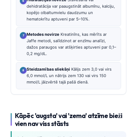
dehidratācija var paaugstināt albumīnu, kalciju,
kopējo olbaltumvielu daudzumu un
hematokrītu aptuveni par 5–10%.
Metodes novirze
Kreatinīns, kas mērīts ar
Jaffe metodi, salīdzinot ar enzīmu analīzi,
dažos paraugos var atšķirties aptuveni par 0,1–
0,2 mg/dL.
Steidzamības sliekšņi
Kālijs zem 3,0 vai virs
6,0 mmol/L un nātrijs zem 130 vai virs 150
mmol/L jāizvērtē tajā pašā dienā.
Kāpēc 'augsta' vai 'zema' atzīme bieži
vien nav viss stāsts