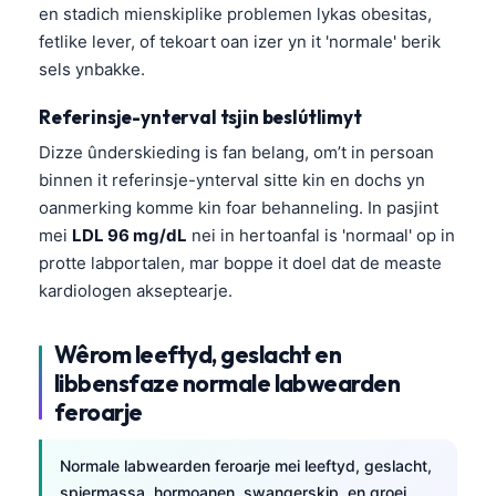
en stadich mienskiplike problemen lykas obesitas,
fetlike lever, of tekoart oan izer yn it 'normale' berik
sels ynbakke.
Referinsje-ynterval tsjin beslútlimyt
Dizze ûnderskieding is fan belang, om’t in persoan
binnen it referinsje-ynterval sitte kin en dochs yn
oanmerking komme kin foar behanneling. In pasjint
mei
LDL 96 mg/dL
nei in hertoanfal is 'normaal' op in
protte labportalen, mar boppe it doel dat de measte
kardiologen akseptearje.
Wêrom leeftyd, geslacht en
libbensfaze normale labwearden
feroarje
Normale labwearden feroarje mei leeftyd, geslacht,
spiermassa, hormoanen, swangerskip, en groei.