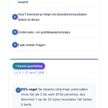
moatte
Hoe’t Kantesti jo helpt om bloedtestresultaten
feilich te lêzen
Undersyks- en publikaasjenotysjes
Faak stelde fragen
⚡ Koarte gearfetting
v1.0 —
17 april 2026
95%-regel
De measte referinsje-yntervallen
rinne fan de 2.5e oant 97.5e persintyl, dus
likernôch 1 op de 20 sûne resultaten falt bûten
it berik.