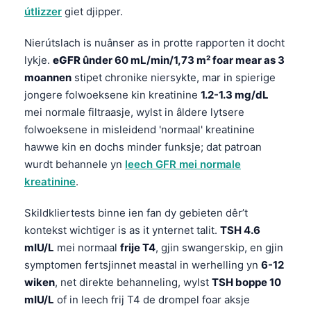
日本語
útlizzer
giet djipper.
Eesti
Nierútslach is nuânser as in protte rapporten it docht
Azərbaycan dili
lykje.
eGFR
ûnder 60 mL/min/1,73 m² foar mear as 3
Bosanski
moannen
stipet chronike niersykte, mar in spierige
jongere folwoeksene kin kreatinine
1.2-1.3 mg/dL
Svenska
mei normale filtraasje, wylst in âldere lytsere
Српски језик
folwoeksene in misleidend 'normaal' kreatinine
Íslenska
hawwe kin en dochs minder funksje; dat patroan
wurdt behannele yn
leech GFR mei normale
Հայերեն
kreatinine
.
Bahasa Indonesia
Skildkliertests binne ien fan dy gebieten dêr’t
हिन्दी
kontekst wichtiger is as it ynternet talit.
TSH 4.6
Nederlands
mIU/L
mei normaal
frije T4
, gjin swangerskip, en gjin
Dansk
symptomen fertsjinnet meastal in werhelling yn
6-12
wiken
, net direkte behanneling, wylst
TSH boppe 10
Български
mIU/L
of in leech frij T4 de drompel foar aksje
فارسی