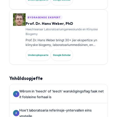
skiekunde en hat wiidweidich publisearre oer
biomarkerpanielen en laboratoariumanalyse yn de
klinyske praktyk.
BYDRAGENDE EKSPERT
Prof. Dr. Hans Weber, PhD
Heechlearaar Laboratoariumgeneeskunde en Klinyske
Biogemy
Prof. Dr. Hans Weber bringt 30+ jier ekspertize yn
klinyske biogemy, laboratoariummedisinen, en
biomarkerûndersyk. Eardere presidint fan de Dútske
Genoatskip foar Klinyske Skiekunde, hy
Undersykspoarte
Google Scholar
spesjalisearret him yn analyse fan diagnostyske
panielen, standerdisearring fan biomerkers, en AI-
oandreaune laboratoariummedisinen.
Ynhâldsopjefte
Wêrom in 'heech' of 'leech' warskôgingsflag faak net
it folsleine ferhaal is
Hoe’t laboratoaria referinsje-yntervallen eins
ynstelle