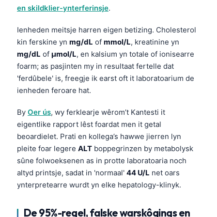
en skildklier-ynterferinsje
.
Ienheden meitsje harren eigen betizing. Cholesterol
kin ferskine yn
mg/dL
of
mmol/L
, kreatinine yn
mg/dL
of
µmol/L
, en kalsium yn totale of ionisearre
foarm; as pasjinten my in resultaat fertelle dat
'ferdûbele' is, freegje ik earst oft it laboratoarium de
ienheden feroare hat.
By
Oer ús
, wy ferklearje wêrom’t Kantesti it
eigentlike rapport lêst foardat men it getal
beoardielet. Prati en kollega’s hawwe jierren lyn
pleite foar legere
ALT
boppegrinzen by metabolysk
sûne folwoeksenen as in protte laboratoaria noch
altyd printsje, sadat in 'normaal'
44 U/L
net oars
ynterpretearre wurdt yn elke hepatology-klinyk.
De 95%-regel, falske warskôgings en