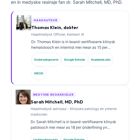
en in medyske resinsje fan dr. Sarah Mitchell, MD, PhD.
HAADAUTEUR
Thomas Klein, dokter
Haadmedysk Offisier, Kantesti AI
Dr. Thomas Klein is in board-sertifisearre klinysk
hematolooch en internist mei mear as 15 jier
ûnderfining yn laboratoariummedisinen en AI-
oandreaune klinyske analyze. As Chief Medical
Undersykspoarte
Google Scholar
Academia.edu
Officer by Kantesti AI jout hy klinysk tafersjoch op de
medyske krektens fan it proprietêre neurale netwurk.
ORCID
Dr. Klein hat wiidweidich publisearre oer
ynterpretaasje fan biomarkers en
laboratoariumdiagnostyk oer ûnderwerpen yn de
laboratoariummedisinen.
MEDYSKE BEOARDIELER
Sarah Mitchell, MD, PhD
Haadmedysk adviseur - Klinyske patology en ynterne
medisinen
Dr. Sarah Mitchell is in board-sertifisearre klinysk
patolooch mei mear as 18 jier ûnderfining yn
laboratoariummedisinen en diagnostyske analyse. Se
hat spesjalistyske sertifikaasjes yn klinyske
Undersykspoarte
Google Scholar