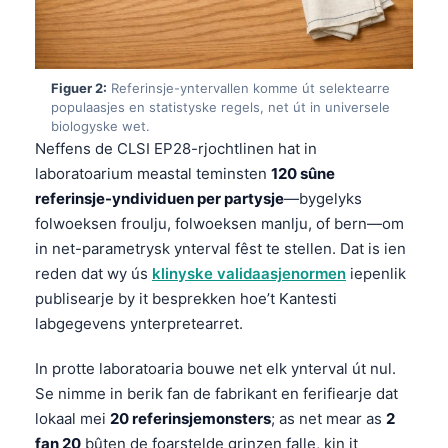
Figuer 2:
Referinsje-yntervallen komme út selektearre
populaasjes en statistyske regels, net út in universele
biologyske wet.
Neffens de CLSI EP28-rjochtlinen hat in
laboratoarium meastal teminsten
120 sûne
referinsje-yndividuen per partysje
—bygelyks
folwoeksen froulju, folwoeksen manlju, of bern—om
in net-parametrysk ynterval fêst te stellen. Dat is ien
reden dat wy ús
klinyske validaasjenormen
iepenlik
publisearje by it besprekken hoe’t Kantesti
labgegevens ynterpretearret.
In protte laboratoaria bouwe net elk ynterval út nul.
Se nimme in berik fan de fabrikant en ferifiearje dat
lokaal mei
20 referinsjemonsters
; as net mear as
2
fan 20
bûten de foarstelde grinzen falle, kin it