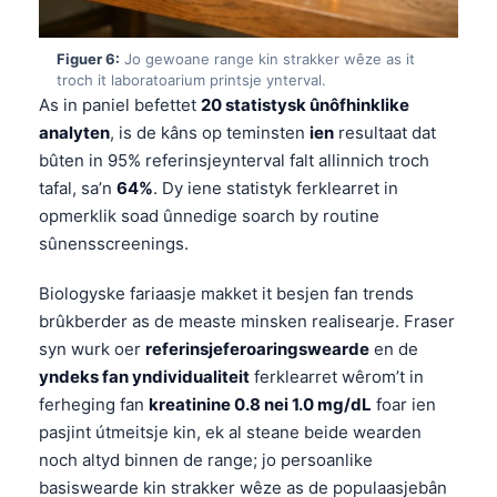
Esperanto
Беларуская мова
Figuer 6:
Jo gewoane range kin strakker wêze as it
troch it laboratoarium printsje ynterval.
Татар теле
As in paniel befettet
20 statistysk ûnôfhinklike
analyten
, is de kâns op teminsten
ien
resultaat dat
Кыргызча
bûten in 95% referinsjeynterval falt allinnich troch
ئۇيغۇرچە
tafal, sa’n
64%
. Dy iene statistyk ferklearret in
Cebuano
opmerklik soad ûnnedige soarch by routine
Basa Jawa
sûnensscreenings.
ພາສາລາວ
Biologyske fariaasje makket it besjen fan trends
Монгол
brûkberder as de measte minsken realisearje. Fraser
syn wurk oer
referinsjeferoaringswearde
en de
Afrikaans
yndeks fan yndividualiteit
ferklearret wêrom’t in
العربية المغربية
ferheging fan
kreatinine 0.8 nei 1.0 mg/dL
foar ien
Occitan
pasjint útmeitsje kin, ek al steane beide wearden
noch altyd binnen de range; jo persoanlike
Gàidhlig
basiswearde kin strakker wêze as de populaasjebân