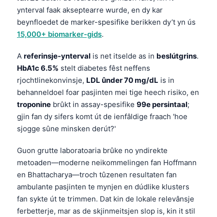
ynterval faak akseptearre wurde, en dy kar
beynfloedet de marker-spesifike berikken dy’t yn ús
15,000+ biomarker-gids
.
A
referinsje-ynterval
is net itselde as in
beslútgrins
.
HbA1c 6.5%
stelt diabetes fêst neffens
rjochtlinekonvinsje,
LDL ûnder 70 mg/dL
is in
behanneldoel foar pasjinten mei tige heech risiko, en
troponine
brûkt in assay-spesifike
99e persintaal
;
gjin fan dy sifers komt út de ienfâldige fraach 'hoe
sjogge sûne minsken derút?'
Guon grutte laboratoaria brûke no yndirekte
metoaden—moderne neikommelingen fan Hoffmann
en Bhattacharya—troch tûzenen resultaten fan
ambulante pasjinten te mynjen en dúdlike klusters
fan sykte út te trimmen. Dat kin de lokale relevânsje
ferbetterje, mar as de skjinmeitsjen slop is, kin it stil