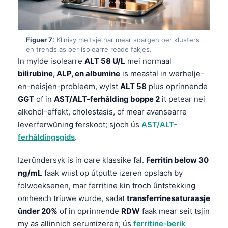
తెలుగు
मराठी
Figuer 7:
Klinisy meitsje har mear soargen oer klusters
اردو
en trends as oer isolearre reade fakjes.
In mylde isolearre
ALT 58 U/L
mei normaal
বাংলা
bilirubine, ALP, en albumine
is meastal in werhelje-
Shqip
en-neisjen-probleem, wylst
ALT 58
plus oprinnende
GGT
of in
AST/ALT-ferhâlding boppe 2
it petear nei
Magyar
alkohol-effekt, cholestasis, of mear avansearre
Slovenščina
leverferwûning ferskoot; sjoch ús
AST/ALT-
한국어
ferhâldingsgids
.
Polski
Izerûndersyk is in oare klassike fal.
Ferritin below 30
Lietuvių kalba
ng/mL
faak wiist op útputte izeren opslach by
Русский
folwoeksenen, mar ferritine kin troch ûntstekking
omheech triuwe wurde, sadat
transferrinesaturaasje
ქართული
ûnder 20%
of in oprinnende
RDW
faak mear seit tsjin
Čeština
my as allinnich serumizeren; ús
ferritine-berik