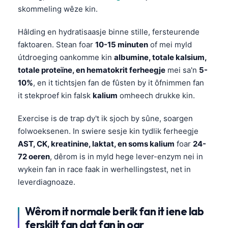
skommeling wêze kin.
Hâlding en hydratisaasje binne stille, fersteurende
faktoaren. Stean foar
10-15 minuten
of mei myld
útdroeging oankomme kin
albumine, totale kalsium,
totale proteïne, en hematokrit ferheegje
mei sa'n
5-
10%
, en it tichtsjen fan de fûsten by it ôfnimmen fan
it stekproef kin falsk
kalium
omheech drukke kin.
Exercise is de trap dy't ik sjoch by sûne, soargen
folwoeksenen. In swiere sesje kin tydlik ferheegje
AST, CK, kreatinine, laktat, en soms kalium
foar
24-
72 oeren
, dêrom is in myld hege lever-enzym nei in
wykein fan in race faak in werhellingstest, net in
leverdiagnoaze.
Wêrom it normale berik fan it iene lab
ferskilt fan dat fan in oar