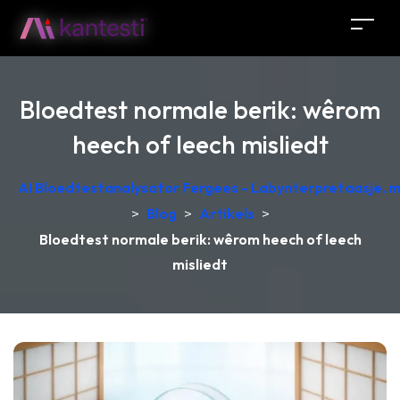
Bloedtest normale berik: wêrom
heech of leech misliedt
AI Bloedtestanalysator Fergees - Labynterpretaasje, 
>
Blog
>
Artikels
>
Bloedtest normale berik: wêrom heech of leech
misliedt