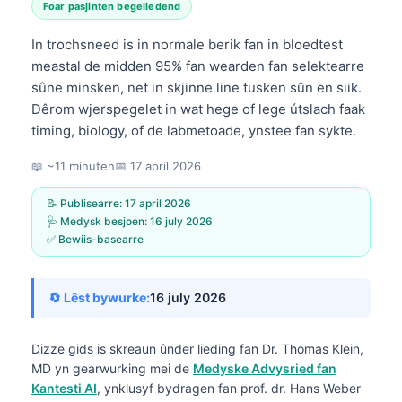
Foar pasjinten begeliedend
In trochsneed is in normale berik fan in bloedtest
meastal de midden 95% fan wearden fan selektearre
sûne minsken, net in skjinne line tusken sûn en siik.
Dêrom wjerspegelet in wat hege of lege útslach faak
timing, biology, of de labmetoade, ynstee fan sykte.
📖 ~11 minuten
📅
17 april 2026
📝 Publisearre:
17 april 2026
🩺 Medysk besjoen:
16 july 2026
✅ Bewiis-basearre
🔄 Lêst bywurke:
16 july 2026
Dizze gids is skreaun ûnder lieding fan
Dr. Thomas Klein,
MD
yn gearwurking mei de
Medyske Advysried fan
Kantesti AI
, ynklusyf bydragen fan prof. dr. Hans Weber