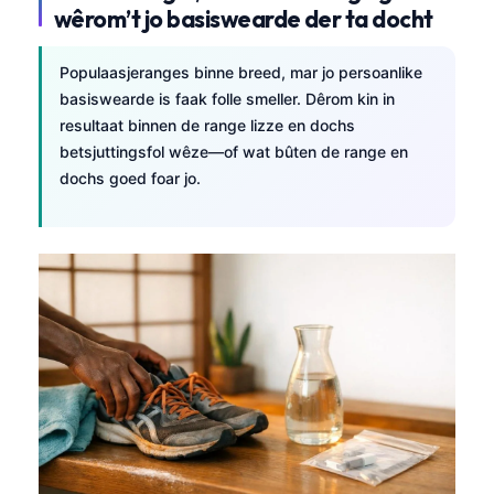
wêrom’t jo basiswearde der ta docht
Populaasjeranges binne breed, mar jo persoanlike
basiswearde is faak folle smeller. Dêrom kin in
resultaat binnen de range lizze en dochs
betsjuttingsfol wêze—of wat bûten de range en
dochs goed foar jo.
Norsk bokmål
Ślōnskŏ gŏdka