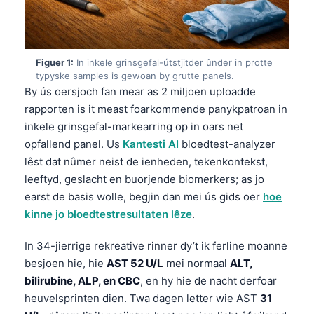
Figuer 1:
In inkele grinsgefal-útstjitder ûnder in protte
typyske samples is gewoan by grutte panels.
By ús oersjoch fan mear as 2 miljoen uploadde
rapporten is it meast foarkommende panykpatroan in
inkele grinsgefal-markearring op in oars net
opfallend panel. Us
Kantesti AI
bloedtest-analyzer
lêst dat nûmer neist de ienheden, tekenkontekst,
leeftyd, geslacht en buorjende biomerkers; as jo
earst de basis wolle, begjin dan mei ús gids oer
hoe
kinne jo bloedtestresultaten lêze
.
In 34-jierrige rekreative rinner dy’t ik ferline moanne
besjoen hie, hie
AST 52 U/L
mei normaal
ALT,
bilirubine, ALP, en CBC
, en hy hie de nacht derfoar
heuvelsprinten dien. Twa dagen letter wie AST
31