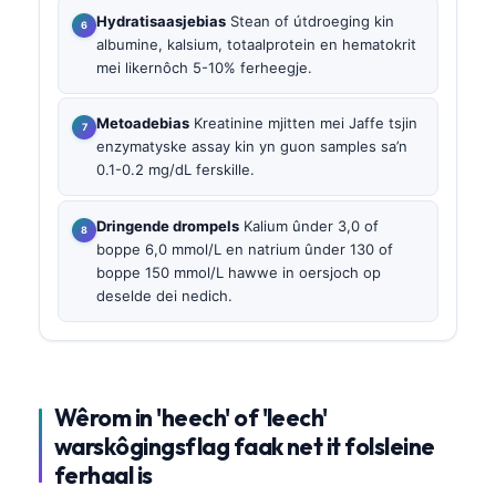
Hydratisaasjebias
Stean of útdroeging kin
albumine, kalsium, totaalprotein en hematokrit
mei likernôch 5-10% ferheegje.
Metoadebias
Kreatinine mjitten mei Jaffe tsjin
enzymatyske assay kin yn guon samples sa’n
0.1-0.2 mg/dL ferskille.
Dringende drompels
Kalium ûnder 3,0 of
boppe 6,0 mmol/L en natrium ûnder 130 of
boppe 150 mmol/L hawwe in oersjoch op
deselde dei nedich.
Wêrom in 'heech' of 'leech'
warskôgingsflag faak net it folsleine
ferhaal is