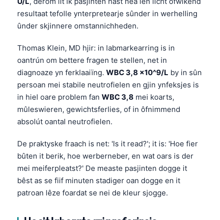
U/L
, dêrom lit ik pasjinten hast nea ien licht ôfwikend
resultaat tefolle ynterpretearje sûnder in werhelling
ûnder skjinnere omstannichheden.
Thomas Klein, MD hjir: in labmarkearring is in
oantrún om bettere fragen te stellen, net in
diagnoaze yn ferklaaiïng.
WBC 3,8 x10^9/L
by in sûn
persoan mei stabile neutrofielen en gjin ynfeksjes is
in hiel oare problem fan
WBC 3,8
mei koarts,
mûleswieren, gewichtsferlies, of in ôfnimmend
absolút oantal neutrofielen.
De praktyske fraach is net: 'Is it read?'; it is: 'Hoe fier
bûten it berik, hoe werberneber, en wat oars is der
mei meiferpleatst?' De measte pasjinten dogge it
bêst as se fiif minuten stadiger oan dogge en it
patroan lêze foardat se nei de kleur sjogge.