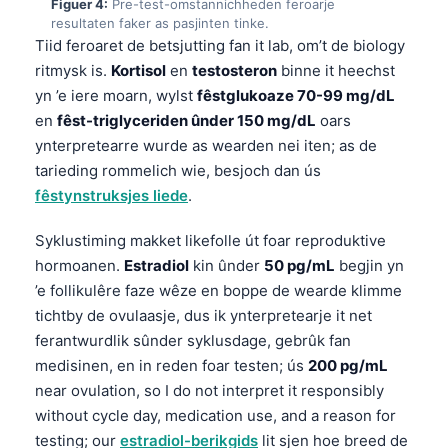
Figuer 4:
Pre-test-omstannichheden feroarje
resultaten faker as pasjinten tinke.
Tiid feroaret de betsjutting fan it lab, om’t de biology
ritmysk is.
Kortisol
en
testosteron
binne it heechst
yn ’e iere moarn, wylst
fêstglukoaze 70-99 mg/dL
en
fêst-triglyceriden ûnder 150 mg/dL
oars
ynterpretearre wurde as wearden nei iten; as de
tarieding rommelich wie, besjoch dan ús
fêstynstruksjes liede
.
Syklustiming makket likefolle út foar reproduktive
hormoanen.
Estradiol
kin ûnder
50 pg/mL
begjin yn
’e follikulêre faze wêze en boppe de wearde klimme
tichtby de ovulaasje, dus ik ynterpretearje it net
ferantwurdlik sûnder syklusdage, gebrûk fan
medisinen, en in reden foar testen; ús
200 pg/mL
near ovulation, so I do not interpret it responsibly
without cycle day, medication use, and a reason for
testing; our
estradiol-berikgids
lit sjen hoe breed de