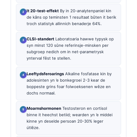
It 20-test-effekt
By in 20-analytenpaniel kin
de kâns op teminsten 1 resultaat bûten it berik
troch statistyk allinnich benaderje 64%.
CLSI-standert
Laboratoaria hawwe typysk op
syn minst 120 sûne referinsje-minsken per
subgroep nedich om in net-parametrysk
ynterval fêst te stellen.
Leeftydsferoarings
Alkaline fosfatase kin by
adolesinten yn ’e bonkegroei 2-3 kear de
boppeste grins foar folwoeksenen wêze en
dochs normaal.
Moarnshormonen
Testosteron en cortisol
binne it heechst betiid; wearden yn ’e middei
kinne yn deselde persoan 20-30% leger
útlêze.