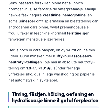
Seks-basearre ferskillen binne net allinnich
hormoan-nijs; se feroarje de ynterpretaasje. Manlju
hawwe faak hegere
kreatinine
,
hemoglobine
, en
soms
urinesoer
om’t spiermassa en bleatstelling oan
androgenen oars binne, wylst premenopausale
froulju faker in leech-nei-normaal
ferritine
sjen
fanwegen menstruele izerferlies.
Der is noch in oare oanpak, en dy wurdt online min
útlein. Guon minsken mei
Duffy-null assosjearre
neutrofyl-tellingen
libje mei in absolute neutrofyl-
telling om
1.0-1.5 x10^9/L
sûnder ferhege
ynfeksjerisiko, dus in lege warskôging op papier is
net automatysk in syktelabel.
Timing, fêstjen, hâlding, oefening en
hydratisaasje kinne it getal ferpleatse