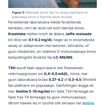
Figuer 5:
Metoade docht der ta: assay-platfoarm en
kalibraasje kinne it ôfprinte berik feroarje.
Ferskillende laboratoaria melde ferskillende
berikken, om’t de tests net echt identyk binne.
Kreatinine
mjitten troch de âldere
Jaffe-metoade
kin lêze oer
0.1-0.2 mg/dL
heger as in enzymatyske
assay yn stekproeven mei ketonen, bilirubine, of
guon medisinen, en vitamine D-immunoassays kinne
betsjuttingsfol ferskille fan
LC-MS/MS
.
TSH
wurdt faak rapportearre mei folwoeksen
referinsjegrinzen om
0,4-4,0 mIU/L
, hinne, mar
guon laboratoaria brûke
0.27-4.2
of
0.3-4.5
ôfhinklik
fan platfoarm en populaasje. Oanfollingen dogge ek
mei:
biotine 5-10 mg/dei
kin falsk TSH ferleegje en
falsk frije T4 ferheegje by guon immunoassays,
dêrom hawwe wy in rjochte stik skreaun oer
biotine