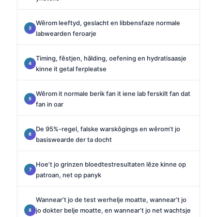
Wêrom leeftyd, geslacht en libbensfaze normale
labwearden feroarje
Timing, fêstjen, hâlding, oefening en hydratisaasje
kinne it getal ferpleatse
Wêrom it normale berik fan it iene lab ferskilt fan dat
fan in oar
De 95%-regel, falske warskôgings en wêrom’t jo
basiswearde der ta docht
Hoe’t jo grinzen bloedtestresultaten lêze kinne op
patroan, net op panyk
Wannear’t jo de test werhelje moatte, wannear’t jo
jo dokter belje moatte, en wannear’t jo net wachtsje