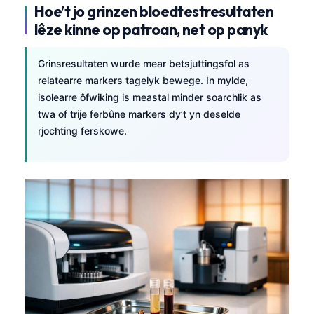
Hoe’t jo grinzen bloedtestresultaten
O‘zbekcha
lêze kinne op patroan, net op panyk
Українська
አማርኛ
Grinsresultaten wurde mear betsjuttingsfol as
Kiswahili
relatearre markers tagelyk bewege. In mylde,
isolearre ôfwiking is meastal minder soarchlik as
ភាសាខ្មែរ
twa of trije ferbûne markers dy’t yn deselde
ဗမာစာ
rjochting ferskowe.
ไทย
Tagalog
Tiếng Việt
Bahasa Melayu
മലയാളം
ಕನ್ನಡ
ગુજરાતી
தமிழ்