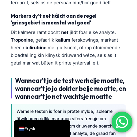
feroaret, sels as de persoan him/har goed fielt.
简体中文
Markers dy’t net hâldt oan de regel
Română
'grinsgebiet is meastal wol goed'
Türkçe
Dit kalmere ramt docht
net
jildt foar elke analyte.
Ελληνικά
Troponine
, gefaarlik
kalium
ferskowings, markant
heech
bilirubine
mei gielsucht, of rap ôfnimmende
Português
bloedtelling kin klinysk driuwend wêze, sels as it
Español
getal mar wat bûten it printe ynterval leit.
Italiano
עִבְרִית
Wannear’t jo de test werhelje moatte,
wannear’t jo jo dokter belje moatte, en
Français
wannear’t jo net wachtsje moatte
العربية
Deutsch
Werhelle testen is foar in protte mylde, isolearre
English
ôfwikingen ridlik, mar guon sifers freegje om
revyzje op deselde dei of om driuwende soarch. It
Frysk
ferskil komt meast del op it analyte, de graad fan