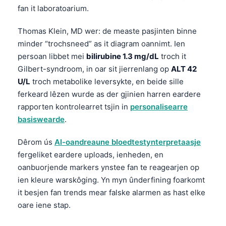
Euskara
fan it laboratoarium.
Македонски јазик
Thomas Klein, MD wer: de measte pasjinten binne
Latviešu valoda
minder “trochsneed” as it diagram oannimt. Ien
Galego
persoan libbet mei
bilirubine 1.3 mg/dL
troch it
অসমীয়া
Gilbert-syndroom, in oar sit jierrenlang op
ALT 42
U/L
troch metabolike leversykte, en beide sille
සිංහල
ferkeard lêzen wurde as der gjinien harren eardere
سنڌي
rapporten kontrolearret tsjin in
personalisearre
پښتو
basiswearde
.
Dêrom ús
AI-oandreaune bloedtestynterpretaasje
Slovenčina
fergeliket eardere uploads, ienheden, en
oanbuorjende markers ynstee fan te reagearjen op
Hrvatski
ien kleure warskôging. Yn myn ûnderfining foarkomt
Suomi
it besjen fan trends mear falske alarmen as hast elke
Қазақ тілі
oare iene stap.
Català