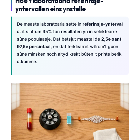
Hoe’t laboratoaria referinsje-
yntervallen eins ynstelle
De measte laboratoaria sette in
referinsje-ynterval
út it sintrum 95% fan resultaten yn in selektearre
sûne populaasje. Dat betsjut meastal de
2,5e oant
97,5e persintaal
, en dat ferklearret wêrom’t guon
sûne minsken noch altyd krekt bûten it printe berik
útkomme.