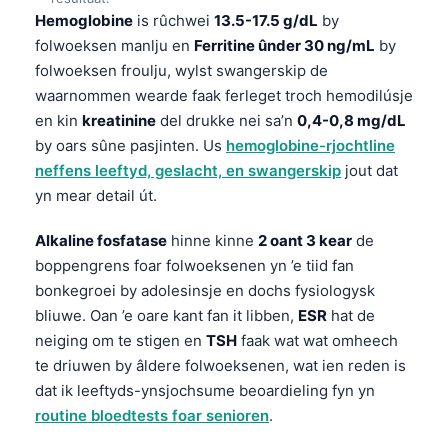
Hemoglobine
is rûchwei
13.5-17.5 g/dL
by
folwoeksen manlju en
Ferritine ûnder 30 ng/mL
by
folwoeksen froulju, wylst swangerskip de
waarnommen wearde faak ferleget troch hemodilúsje
en kin
kreatinine
del drukke nei sa’n
0,4-0,8 mg/dL
by oars sûne pasjinten. Us
hemoglobine-rjochtline
neffens leeftyd, geslacht, en swangerskip
jout dat
yn mear detail út.
Alkaline fosfatase
hinne kinne
2 oant 3 kear
de
boppengrens foar folwoeksenen yn ’e tiid fan
bonkegroei by adolesinsje en dochs fysiologysk
bliuwe. Oan ’e oare kant fan it libben,
ESR
hat de
neiging om te stigen en
TSH
faak wat wat omheech
te driuwen by âldere folwoeksenen, wat ien reden is
dat ik leeftyds-ynsjochsume beoardieling fyn yn
routine bloedtests foar senioren
.