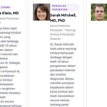
PENGULAS
S UTAMA
PERUBATAN
 Klein, MD
Sarah Mitchell,
awai Perubatan,
MD, PhD
I
Ketua Penasihat
s Klein ialah
Perubatan - Patologi
atologi klinikal
Klinikal & Perubatan
nis yang
Dalaman
 oleh lembaga,
Dr. Sarah Mitchell
bih 15 tahun
ialah pakar patologi
an dalam
klinikal bertauliah
n makmal dan
lembaga dengan
linikal
lebih 18 tahun
kan AI. Sebagai
pengalaman dalam
gawai
perubatan makmal
 di Kantesti AI,
dan analisis
enyediakan
diagnostik. Beliau
n klinikal
memiliki pensijilan
 ketepatan
kepakaran dalam
n rangkaian
kimia klinikal dan
rietari tersebut.
telah menerbitkan
telah
secara meluas
kan secara
tentang panel
engenai tafsiran