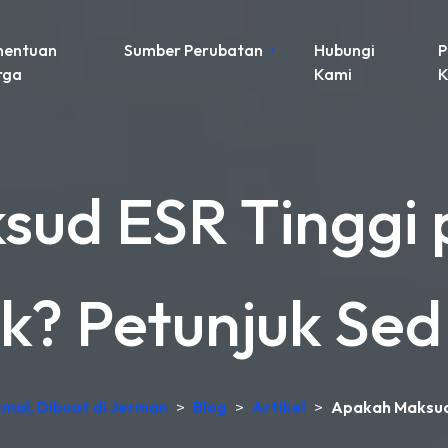
nentuan
Sumber Perubatan
Hubungi
P
rga
Kami
K
ud ESR Tinggi
k? Petunjuk Sed
kmal, Dibuat di Jerman
>
Blog
>
Artikel
>
Apakah Maksud