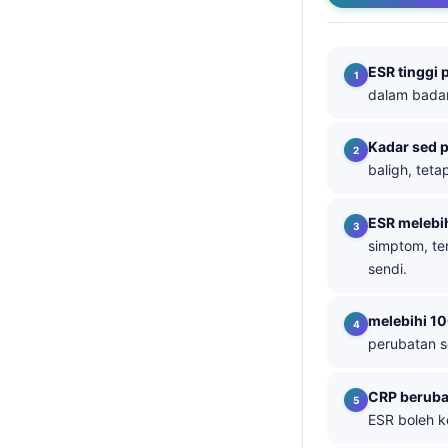
తెలుగు
मराठी
ESR tinggi
dalam badan
اردو
বাংলা
Kadar sed p
Shqip
baligh, tet
Magyar
ESR melebi
Slovenščina
simptom, t
한국어
sendi.
Polski
melebihi 1
Lietuvių kalba
perubatan s
Русский
ქართული
CRP beruba
ESR boleh k
Čeština