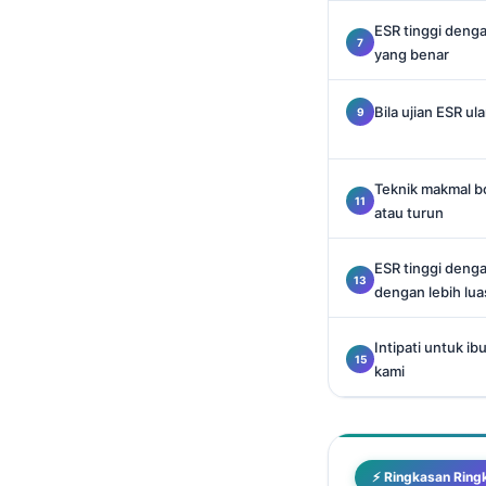
Català
ESR tinggi denga
O‘zbekcha
yang benar
Українська
Bila ujian ESR u
አማርኛ
Kiswahili
Teknik makmal b
ភាសាខ្មែរ
atau turun
ဗမာစာ
ไทย
ESR tinggi denga
dengan lebih lua
Tagalog
Tiếng Việt
Intipati untuk i
kami
മലയാളം
ಕನ್ನಡ
ગુજરાતી
⚡ Ringkasan Ring
தமிழ்