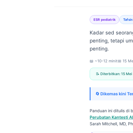
ESR pediatrik
Tafsi
Kadar sed seorang
penting, tetapi u
penting.
📖 ~10-12 minit
📅
15 Me
📝 Diterbitkan:
15 Mei
🔄 Dikemas kini Te
Panduan ini ditulis d
Perubatan Kantesti A
Norsk bokmål
Sarah Mitchell, MD, Ph
Ślōnskŏ gŏdka