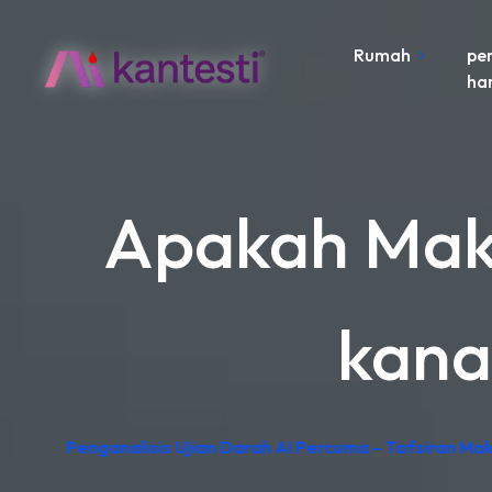
Rumah
pe
ha
Apakah Maks
kana
Penganalisis Ujian Darah AI Percuma – Tafsiran Ma