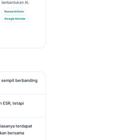
berbantukan AI.
ResearchGate
Google Scholar
ih sempit berbanding
 ESR, tetapi
iasanya terdapat
lkan bersama