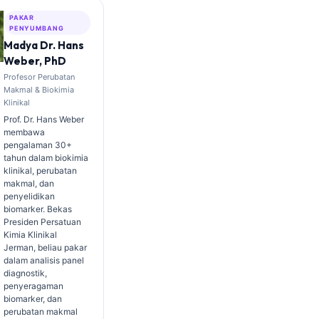
PAKAR
PENYUMBANG
Madya Dr. Hans
Weber, PhD
Profesor Perubatan
Makmal & Biokimia
Klinikal
Prof. Dr. Hans Weber
membawa
pengalaman 30+
tahun dalam biokimia
klinikal, perubatan
makmal, dan
penyelidikan
biomarker. Bekas
Presiden Persatuan
Kimia Klinikal
Jerman, beliau pakar
dalam analisis panel
diagnostik,
penyeragaman
biomarker, dan
perubatan makmal