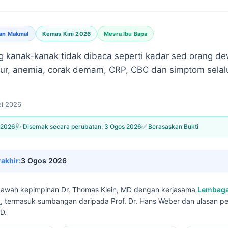
ran Makmal
Kemas Kini 2026
Mesra Ibu Bapa
 kanak-kanak tidak dibaca seperti kadar sed orang de
mur, anemia, corak demam, CRP, CBC dan simptom selal
i 2026
 2026
🩺 Disemak secara perubatan:
3 Ogos 2026
✅ Berasaskan Bukti
rakhir:
3 Ogos 2026
i bawah kepimpinan
Dr. Thomas Klein, MD
dengan kerjasama
Lembaga
I
, termasuk sumbangan daripada Prof. Dr. Hans Weber dan ulasan pe
D.