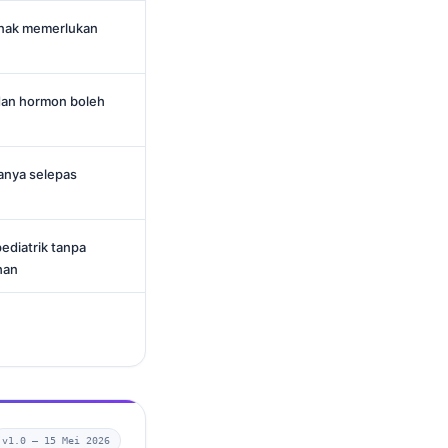
kanak memerlukan
 dan hormon boleh
tanya selepas
ediatrik tanpa
han
v1.0 —
15 Mei 2026