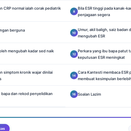
n CRP normal ialah corak pediatrik
Bila ESR tinggi pada kanak-
penjagaan segera
Umur, akil baligh, saiz badan
langan berguna
mengubah ESR
oleh mengubah kadar sed naik
Perkara yang ibu bapa patut 
keputusan ESR meningkat
n simptom kronik wajar dinilai
Cara Kantesti membaca ESR p
s
membuat kesimpulan berlebi
bu bapa dan rekod penyelidikan
Soalan Lazim
kas