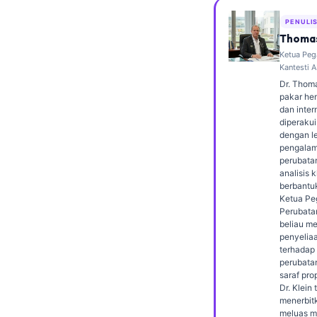
Frysk
PENULI
Esperanto
Thomas
Ketua Peg
Беларуская мова
Kantesti A
Татар теле
Dr. Thoma
pakar hem
Кыргызча
dan inter
diperakui
ئۇيغۇرچە
dengan le
pengalam
Cebuano
perubata
analisis k
Basa Jawa
berbantu
Ketua Pe
ພາສາລາວ
Perubatan
Монгол
beliau m
penyeliaa
Afrikaans
terhadap
perubata
العربية المغربية
saraf prop
Dr. Klein 
Occitan
menerbit
meluas m