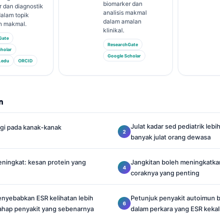
biomarker dan
 dan diagnostik
analisis makmal
alam topik
dalam amalan
n makmal.
klinikal.
Gate
ResearchGate
holar
Google Scholar
.edu
ORCID
n
Julat kadar sed pediatrik leb
gi pada kanak-kanak
banyak julat orang dewasa
ingkat: kesan protein yang
Jangkitan boleh meningkatkan
coraknya yang penting
nyebabkan ESR kelihatan lebih
Petunjuk penyakit autoimun b
tahap penyakit yang sebenarnya
dalam perkara yang ESR keka