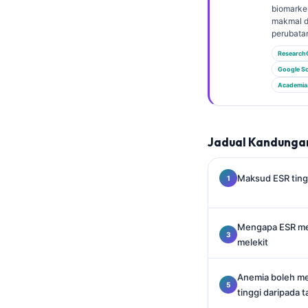
Gàidhlig
biomarker
makmal d
Euskara
perubata
Македонски јазик
Research
Latviešu valoda
Google Sc
Academia
Galego
অসমীয়া
සිංහල
Jadual Kandunga
سنڌي
Maksud ESR ting
پښتو
Mengapa ESR men
Slovenčina
melekit
Hrvatski
Suomi
Anemia boleh me
tinggi daripada 
Қазақ тілі