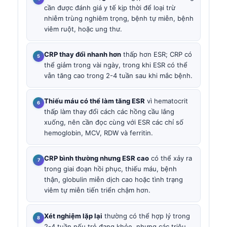
cần được đánh giá y tế kịp thời để loại trừ
nhiễm trùng nghiêm trọng, bệnh tự miễn, bệnh
viêm ruột, hoặc ung thư.
CRP thay đổi nhanh hơn
thấp hơn ESR; CRP có
thể giảm trong vài ngày, trong khi ESR có thể
vẫn tăng cao trong 2-4 tuần sau khi mắc bệnh.
Thiếu máu có thể làm tăng ESR
vì hematocrit
thấp làm thay đổi cách các hồng cầu lắng
xuống, nên cần đọc cùng với ESR các chỉ số
hemoglobin, MCV, RDW và ferritin.
CRP bình thường nhưng ESR cao
có thể xảy ra
trong giai đoạn hồi phục, thiếu máu, bệnh
thận, globulin miễn dịch cao hoặc tình trạng
viêm tự miễn tiến triển chậm hơn.
Xét nghiệm lặp lại
thường có thể hợp lý trong
2-4 tuần nếu trẻ đang khỏe, nhưng các triệu