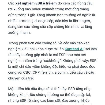
Các
xét nghiệm ESR ở trẻ em
đo xem các hồng cầu
rơi xuống bao nhiêu milimét trong một ống thẳng
đứng trong 1 giờ. Lắng nhanh hơn thường có nghĩa là
nhiều protein giai đoạn cấp, đặc biệt là fibrinogen,
đang làm các hồng cầu xếp chồng lên nhau và lắng
xuống nhanh.
Trong phân tích của chúng tôi về các báo cáo xét
nghiệm kiểu nhi khoa được tải lên
Kantesti AI
, sai lầm
tôi thấy thường gặp nhất là coi ESR như một xét
nghiệm nhiễm trùng “có/không”. Không phải vậy; ESR
là một chỉ dấu viêm không đặc hiệu và phải được đọc
cùng với CBC, CRP, ferritin, albumin, tiểu cầu và câu
chuyện của trẻ.
Một điểm bắt đầu thực tế là thế này: ESR tăng nhẹ
không kèm triệu chứng thường có thể được lặp lại,
nhưng ESR rõ ràng cao kèm sốt, đau xương, khớp