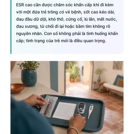
日本語
ESR cao cần được chăm sóc khẩn cấp khi đi kèm
với một đứa trẻ trông có vẻ bệnh, sốt cao kéo dài,
Eesti
đau đầu dữ dội, khó thở, cứng cổ, lú lẫn, mất nước,
Azərbaycan dili
đau xương, từ chối đi lại hoặc bầm tím không rõ
Bosanski
nguyên nhân. Con số không phải là tình huống khẩn
cấp; tình trạng của trẻ mới là điều quan trọng.
Svenska
Српски језик
Íslenska
Հայերեն
Bahasa Indonesia
हिन्दी
Nederlands
Dansk
Български
فارسی