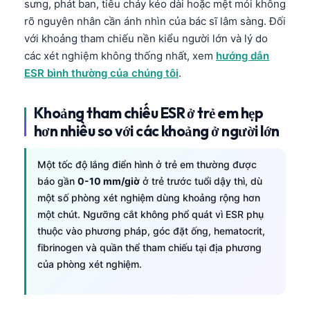
sưng, phát ban, tiêu chảy kéo dài hoặc mệt mỏi không
rõ nguyên nhân cần ánh nhìn của bác sĩ lâm sàng. Đối
với khoảng tham chiếu nền kiểu người lớn và lý do
các xét nghiệm không thống nhất, xem
hướng dẫn
ESR bình thường của chúng tôi
.
Khoảng tham chiếu ESR ở trẻ em hẹp
hơn nhiều so với các khoảng ở người lớn
Một tốc độ lắng điển hình ở trẻ em thường được
báo gần
0-10 mm/giờ
ở trẻ trước tuổi dậy thì, dù
một số phòng xét nghiệm dùng khoảng rộng hơn
một chút. Ngưỡng cắt không phổ quát vì ESR phụ
thuộc vào phương pháp, góc đặt ống, hematocrit,
fibrinogen và quần thể tham chiếu tại địa phương
của phòng xét nghiệm.