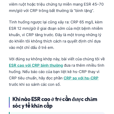
viêm ruột hoặc triệu chứng tự miễn mang ESR 45–70
తెలుగు
mm/giờ với CRP trông bất thường là “bình lặng”.
मराठी
Tình huống ngược lại cũng xảy ra: CRP 65 mg/L kèm
اردو
ESR 12 mm/giờ ở giai đoạn sớm của một bệnh nhiễm
বাংলা
khuẩn, vì CRP tăng trước. Đây là một trong những lý
do khiến tôi không thích cách ra quyết định chỉ dựa
Shqip
vào một chỉ dấu ở trẻ em.
Magyar
Slovenščina
Với đúng sự không khớp này, bài viết của chúng tôi về
ESR cao với CRP bình thường
đưa ra thêm nhiều tình
한국어
huống. Nếu báo cáo của bạn liệt kê hs-CRP thay vì
Polski
CRP tiêu chuẩn, hãy đọc phần
CRP so với hs-CRP
Lietuvių kalba
trước khi so sánh các con số.
Русский
Khi nào ESR cao ở trẻ cần được chăm
ქართული
sóc y tế khẩn cấp
Čeština