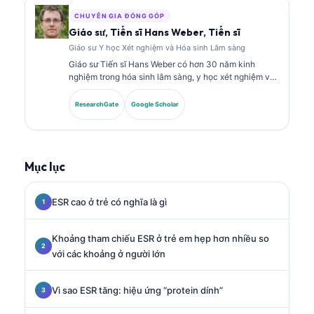
lâm sàng.
CHUYÊN GIA ĐÓNG GÓP
Giáo sư, Tiến sĩ Hans Weber, Tiến sĩ
Giáo sư Y học Xét nghiệm và Hóa sinh Lâm sàng
Giáo sư Tiến sĩ Hans Weber có hơn 30 năm kinh
nghiệm trong hóa sinh lâm sàng, y học xét nghiệm và
nghiên cứu dấu ấn sinh học. Ông từng là Chủ tịch của
Hiệp hội Hóa sinh Lâm sàng Đức, và chuyên về phân
ResearchGate
Google Scholar
tích các bảng xét nghiệm chẩn đoán, chuẩn hóa dấu
ấn sinh học, cũng như y học xét nghiệm hỗ trợ bởi AI.
Mục lục
ESR cao ở trẻ có nghĩa là gì
Khoảng tham chiếu ESR ở trẻ em hẹp hơn nhiều so
với các khoảng ở người lớn
Vì sao ESR tăng: hiệu ứng “protein dính”