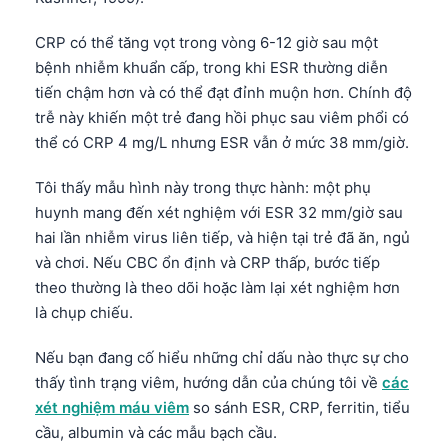
CRP có thể tăng vọt trong vòng 6-12 giờ sau một
bệnh nhiễm khuẩn cấp, trong khi ESR thường diễn
tiến chậm hơn và có thể đạt đỉnh muộn hơn. Chính độ
trễ này khiến một trẻ đang hồi phục sau viêm phổi có
thể có CRP 4 mg/L nhưng ESR vẫn ở mức 38 mm/giờ.
Tôi thấy mẫu hình này trong thực hành: một phụ
huynh mang đến xét nghiệm với ESR 32 mm/giờ sau
hai lần nhiễm virus liên tiếp, và hiện tại trẻ đã ăn, ngủ
và chơi. Nếu CBC ổn định và CRP thấp, bước tiếp
theo thường là theo dõi hoặc làm lại xét nghiệm hơn
là chụp chiếu.
Nếu bạn đang cố hiểu những chỉ dấu nào thực sự cho
thấy tình trạng viêm, hướng dẫn của chúng tôi về
các
xét nghiệm máu viêm
so sánh ESR, CRP, ferritin, tiểu
cầu, albumin và các mẫu bạch cầu.