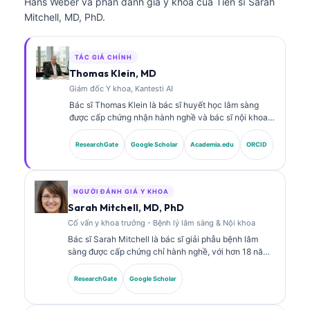
Hans Weber và phần đánh giá y khoa của Tiến sĩ Sarah
Mitchell, MD, PhD.
TÁC GIẢ CHÍNH
Thomas Klein, MD
Giám đốc Y khoa, Kantesti AI
Bác sĩ Thomas Klein là bác sĩ huyết học lâm sàng
được cấp chứng nhận hành nghề và bác sĩ nội khoa,
với hơn 15 năm kinh nghiệm trong lĩnh vực y học xét
nghiệm và phân tích lâm sàng có hỗ trợ bởi AI. Với vai
ResearchGate
Google Scholar
Academia.edu
ORCID
trò Giám đốc Y khoa (Chief Medical Officer) tại
Kantesti AI, ông cung cấp sự giám sát lâm sàng về độ
chính xác y khoa của mạng lưới thần kinh độc quyền.
Bác sĩ Klein đã công bố nhiều bài viết về diễn giải
NGƯỜI ĐÁNH GIÁ Y KHOA
dấu ấn sinh học và chẩn đoán xét nghiệm trong các
Sarah Mitchell, MD, PhD
chủ đề về y học xét nghiệm.
Cố vấn y khoa trưởng - Bệnh lý lâm sàng & Nội khoa
Bác sĩ Sarah Mitchell là bác sĩ giải phẫu bệnh lâm
sàng được cấp chứng chỉ hành nghề, với hơn 18 năm
kinh nghiệm trong y học xét nghiệm và phân tích
chẩn đoán. Bà có các chứng chỉ chuyên sâu về hóa
ResearchGate
Google Scholar
sinh lâm sàng và đã công bố rộng rãi về các bảng dấu
ấn sinh học và phân tích xét nghiệm trong thực hành