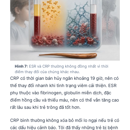
Català
O‘zbekcha
Українська
አማርኛ
Kiswahili
ភាសាខ្មែរ
ဗမာစာ
Hình 7:
ESR và CRP thường không đồng nhất vì thời
ไทย
điểm thay đổi của chúng khác nhau.
CRP có thời gian bán hủy ngắn khoảng 19 giờ, nên có
Tagalog
thể thay đổi nhanh khi tình trạng viêm cải thiện. ESR
Bahasa Melayu
phụ thuộc vào fibrinogen, globulin miễn dịch, đặc
điểm hồng cầu và thiếu máu, nên có thể vẫn tăng cao
മലയാളം
rất lâu sau khi trẻ trông đã tốt hơn.
ಕನ್ನಡ
ગુજરાતી
CRP bình thường không xóa bỏ mối lo ngại nếu trẻ có
các dấu hiệu cảnh báo. Tôi đã thấy những trẻ bị bệnh
தமிழ்