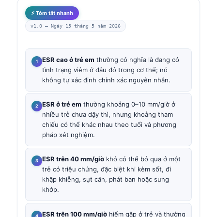
⚡ Tóm tắt nhanh
v1.0 —
Ngày 15 tháng 5 năm 2026
ESR cao ở trẻ em
thường có nghĩa là đang có
tình trạng viêm ở đâu đó trong cơ thể; nó
không tự xác định chính xác nguyên nhân.
ESR ở trẻ em
thường khoảng 0–10 mm/giờ ở
nhiều trẻ chưa dậy thì, nhưng khoảng tham
chiếu có thể khác nhau theo tuổi và phương
pháp xét nghiệm.
ESR trên 40 mm/giờ
khó có thể bỏ qua ở một
trẻ có triệu chứng, đặc biệt khi kèm sốt, đi
khập khiễng, sụt cân, phát ban hoặc sưng
khớp.
ESR trên 100 mm/giờ
hiếm gặp ở trẻ và thường