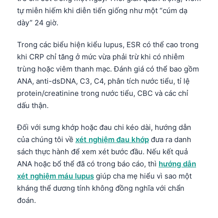
Frysk
tự miễn hiếm khi diễn tiến giống như một “cúm dạ
dày” 24 giờ.
Esperanto
Беларуская мова
Trong các biểu hiện kiểu lupus, ESR có thể cao trong
khi CRP chỉ tăng ở mức vừa phải trừ khi có nhiễm
Татар теле
trùng hoặc viêm thanh mạc. Đánh giá có thể bao gồm
Кыргызча
ANA, anti-dsDNA, C3, C4, phân tích nước tiểu, tỉ lệ
ئۇيغۇرچە
protein/creatinine trong nước tiểu, CBC và các chỉ
dấu thận.
Cebuano
Basa Jawa
Đối với sưng khớp hoặc đau chi kéo dài, hướng dẫn
ພາສາລາວ
của chúng tôi về
xét nghiệm đau khớp
đưa ra danh
sách thực hành để xem xét bước đầu. Nếu kết quả
Монгол
ANA hoặc bổ thể đã có trong báo cáo, thì
hướng dẫn
Afrikaans
xét nghiệm máu lupus
giúp cha mẹ hiểu vì sao một
العربية المغربية
kháng thể dương tính không đồng nghĩa với chẩn
đoán.
Occitan