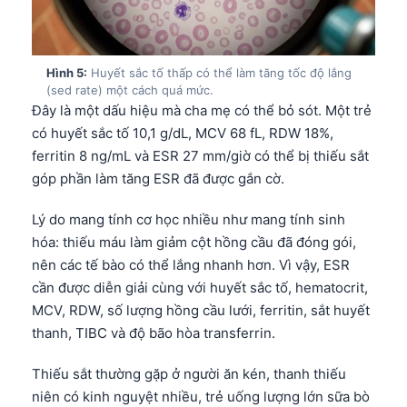
Hình 5:
Huyết sắc tố thấp có thể làm tăng tốc độ lắng
(sed rate) một cách quá mức.
Đây là một dấu hiệu mà cha mẹ có thể bỏ sót. Một trẻ
có huyết sắc tố 10,1 g/dL, MCV 68 fL, RDW 18%,
ferritin 8 ng/mL và ESR 27 mm/giờ có thể bị thiếu sắt
góp phần làm tăng ESR đã được gắn cờ.
Lý do mang tính cơ học nhiều như mang tính sinh
hóa: thiếu máu làm giảm cột hồng cầu đã đóng gói,
nên các tế bào có thể lắng nhanh hơn. Vì vậy, ESR
cần được diễn giải cùng với huyết sắc tố, hematocrit,
MCV, RDW, số lượng hồng cầu lưới, ferritin, sắt huyết
thanh, TIBC và độ bão hòa transferrin.
Thiếu sắt thường gặp ở người ăn kén, thanh thiếu
niên có kinh nguyệt nhiều, trẻ uống lượng lớn sữa bò