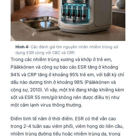
Hình 4:
Các đánh giá tìm nguyên nhân nhiễm trùng sử
dụng ESR cùng với CBC và CRP.
Trong các nhiễm trùng xương và khớp ở trẻ em,
Pääkkönen và cộng sự báo cáo ESR tăng ở khoảng
94% và CRP tăng ở khoảng 95% trẻ em, với bất kỳ chỉ
dấu nào dương tính ở khoảng 98% (Pääkkönen và
cộng sự, 2010). Vì vậy, một trẻ đang khập khiễng kèm
sốt và ESR 55 mm/giờ không nên được điều trị như
một cảm lạnh virus thông thường.
Điểm tinh tế nằm ở thời điểm. ESR có thể vẫn cao
trong 2-4 tuần sau viêm phổi, viêm họng do liên cầu,
nhiễm trùng đường tiểu hoặc nhiễm trùng da, trong