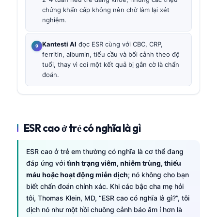
chứng khẩn cấp không nên chờ làm lại xét
nghiệm.
Kantesti AI
đọc ESR cùng với CBC, CRP,
ferritin, albumin, tiểu cầu và bối cảnh theo độ
tuổi, thay vì coi một kết quả bị gắn cờ là chẩn
đoán.
ESR cao ở trẻ có nghĩa là gì
ESR cao ở trẻ em thường có nghĩa là cơ thể đang
đáp ứng với
tình trạng viêm, nhiễm trùng, thiếu
máu hoặc hoạt động miễn dịch
; nó không cho bạn
biết chẩn đoán chính xác. Khi các bậc cha mẹ hỏi
tôi, Thomas Klein, MD, “ESR cao có nghĩa là gì?”, tôi
dịch nó như một hồi chuông cảnh báo âm ỉ hơn là