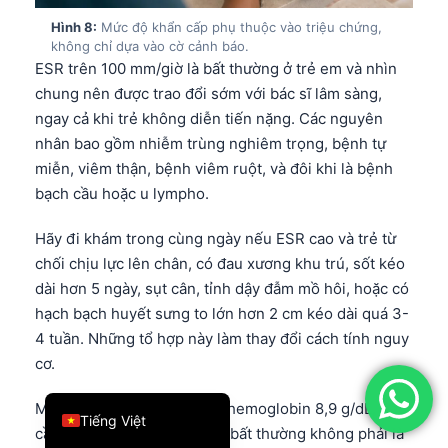
简体中文
Hình 8:
Mức độ khẩn cấp phụ thuộc vào triệu chứng,
không chỉ dựa vào cờ cảnh báo.
Română
ESR trên 100 mm/giờ là bất thường ở trẻ em và nhìn
Türkçe
chung nên được trao đổi sớm với bác sĩ lâm sàng,
ngay cả khi trẻ không diễn tiến nặng. Các nguyên
Ελληνικά
nhân bao gồm nhiễm trùng nghiêm trọng, bệnh tự
Português
miễn, viêm thận, bệnh viêm ruột, và đôi khi là bệnh
Español
bạch cầu hoặc u lympho.
Italiano
Hãy đi khám trong cùng ngày nếu ESR cao và trẻ từ
עִבְרִית
chối chịu lực lên chân, có đau xương khu trú, sốt kéo
dài hơn 5 ngày, sụt cân, tỉnh dậy đẫm mồ hôi, hoặc có
Français
hạch bạch huyết sưng to lớn hơn 2 cm kéo dài quá 3-
العربية
4 tuần. Những tổ hợp này làm thay đổi cách tính nguy
Deutsch
cơ.
English
Một trẻ có ESR 72 mm/giờ, hemoglobin 8,9 g/dL, tiểu
Tiếng Việt
cầu 38 x 10^9/L và bầm tím bất thường không phải là