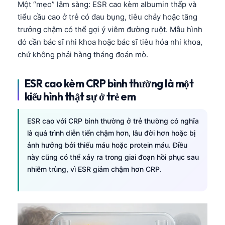
Gàidhlig
Một “mẹo” lâm sàng: ESR cao kèm albumin thấp và
tiểu cầu cao ở trẻ có đau bụng, tiêu chảy hoặc tăng
Euskara
trưởng chậm có thể gợi ý viêm đường ruột. Mẫu hình
Македонски јазик
đó cần bác sĩ nhi khoa hoặc bác sĩ tiêu hóa nhi khoa,
Latviešu valoda
chứ không phải hàng tháng đoán mò.
Galego
ESR cao kèm CRP bình thường là một
অসমীয়া
kiểu hình thật sự ở trẻ em
සිංහල
سنڌي
ESR cao với CRP bình thường ở trẻ thường có nghĩa
là quá trình diễn tiến chậm hơn, lâu đời hơn hoặc bị
پښتو
ảnh hưởng bởi thiếu máu hoặc protein máu. Điều
này cũng có thể xảy ra trong giai đoạn hồi phục sau
Slovenčina
nhiễm trùng, vì ESR giảm chậm hơn CRP.
Hrvatski
Suomi
Қазақ тілі