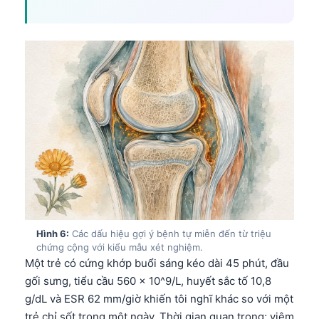
Hình 6:
Các dấu hiệu gợi ý bệnh tự miễn đến từ triệu
chứng cộng với kiểu mẫu xét nghiệm.
Một trẻ có cứng khớp buổi sáng kéo dài 45 phút, đầu
gối sưng, tiểu cầu 560 x 10^9/L, huyết sắc tố 10,8
Norsk bokmål
g/dL và ESR 62 mm/giờ khiến tôi nghĩ khác so với một
Ślōnskŏ gŏdka
trẻ chỉ sốt trong một ngày. Thời gian quan trọng; viêm