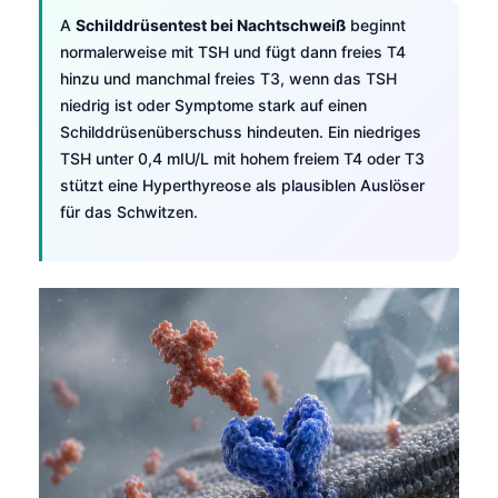
Gàidhlig
A
Schilddrüsentest bei Nachtschweiß
beginnt
Euskara
normalerweise mit TSH und fügt dann freies T4
Македонски јазик
hinzu und manchmal freies T3, wenn das TSH
niedrig ist oder Symptome stark auf einen
Latviešu valoda
Schilddrüsenüberschuss hindeuten. Ein niedriges
Galego
TSH unter 0,4 mIU/L mit hohem freiem T4 oder T3
অসমীয়া
stützt eine Hyperthyreose als plausiblen Auslöser
für das Schwitzen.
සිංහල
سنڌي
پښتو
Slovenčina
Hrvatski
Suomi
Қазақ тілі