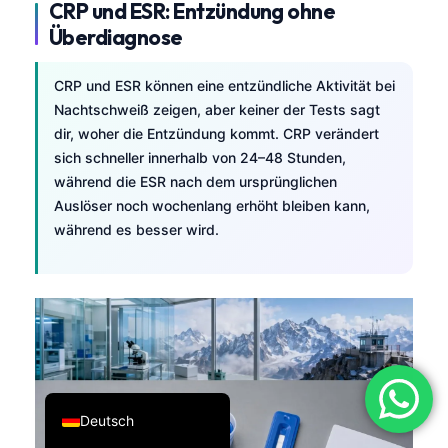
CRP und ESR: Entzündung ohne
فارسی
Überdiagnose
简体中文
CRP und ESR können eine entzündliche Aktivität bei
Română
Nachtschweiß zeigen, aber keiner der Tests sagt
Türkçe
dir, woher die Entzündung kommt. CRP verändert
Ελληνικά
sich schneller innerhalb von 24–48 Stunden,
während die ESR nach dem ursprünglichen
Português
Auslöser noch wochenlang erhöht bleiben kann,
Español
während es besser wird.
Italiano
עִבְרִית
Français
العربية
English
Deutsch