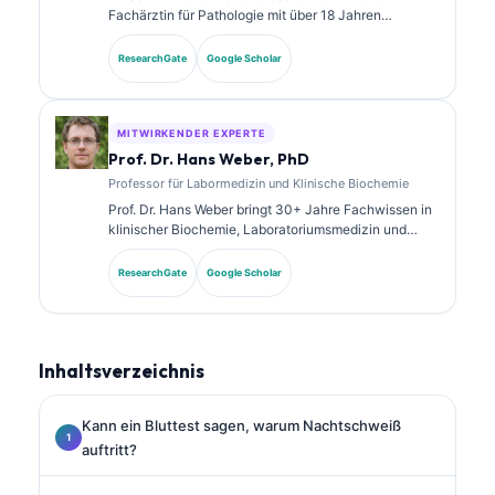
Fachärztin für Pathologie mit über 18 Jahren
Erfahrung in der Laboratoriumsmedizin und in der
diagnostischen Analyse. Sie verfügt über
ResearchGate
Google Scholar
Spezialzertifizierungen in klinischer Chemie und hat
umfangreich zu Biomarker-Panels und
Laboranalysen in der klinischen Praxis veröffentlicht.
MITWIRKENDER EXPERTE
Prof. Dr. Hans Weber, PhD
Professor für Labormedizin und Klinische Biochemie
Prof. Dr. Hans Weber bringt 30+ Jahre Fachwissen in
klinischer Biochemie, Laboratoriumsmedizin und
Biomarkerforschung mit. Als ehemaliger Präsident der
Deutschen Gesellschaft für Klinische Chemie ist er
ResearchGate
Google Scholar
auf die Analyse diagnostischer Panels, die
Standardisierung von Biomarkern und KI-gestützte
Laboratoriumsmedizin spezialisiert.
Inhaltsverzeichnis
Kann ein Bluttest sagen, warum Nachtschweiß
auftritt?