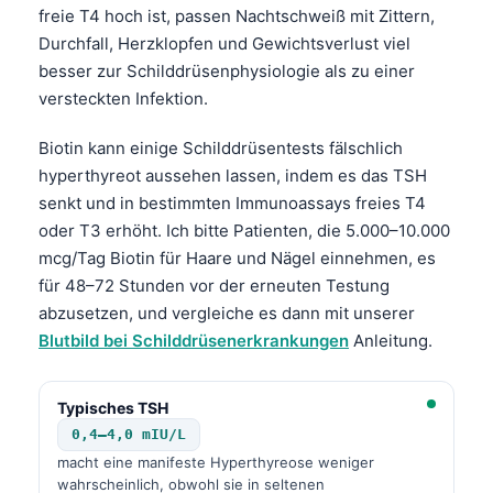
freie T4 hoch ist, passen Nachtschweiß mit Zittern,
தமிழ்
Durchfall, Herzklopfen und Gewichtsverlust viel
తెలుగు
besser zur Schilddrüsenphysiologie als zu einer
versteckten Infektion.
मराठी
اردو
Biotin kann einige Schilddrüsentests fälschlich
hyperthyreot aussehen lassen, indem es das TSH
বাংলা
senkt und in bestimmten Immunoassays freies T4
Shqip
oder T3 erhöht. Ich bitte Patienten, die 5.000–10.000
Magyar
mcg/Tag Biotin für Haare und Nägel einnehmen, es
für 48–72 Stunden vor der erneuten Testung
Slovenščina
abzusetzen, und vergleiche es dann mit unserer
한국어
Blutbild bei Schilddrüsenerkrankungen
Anleitung.
Polski
Lietuvių kalba
Typisches TSH
Русский
0,4–4,0 mIU/L
macht eine manifeste Hyperthyreose weniger
ქართული
wahrscheinlich, obwohl sie in seltenen