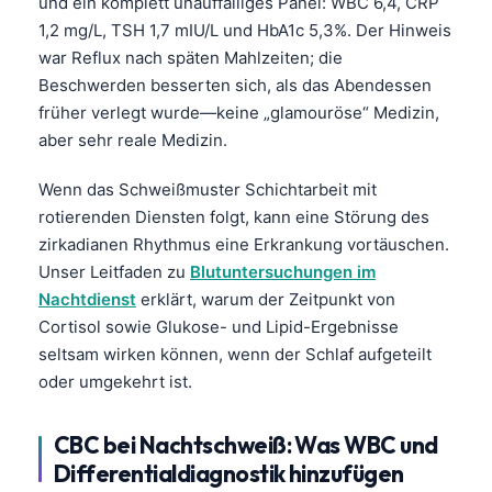
und ein komplett unauffälliges Panel: WBC 6,4, CRP
1,2 mg/L, TSH 1,7 mIU/L und HbA1c 5,3%. Der Hinweis
war Reflux nach späten Mahlzeiten; die
Beschwerden besserten sich, als das Abendessen
früher verlegt wurde—keine „glamouröse“ Medizin,
aber sehr reale Medizin.
Wenn das Schweißmuster Schichtarbeit mit
rotierenden Diensten folgt, kann eine Störung des
zirkadianen Rhythmus eine Erkrankung vortäuschen.
Unser Leitfaden zu
Blutuntersuchungen im
Nachtdienst
erklärt, warum der Zeitpunkt von
Cortisol sowie Glukose- und Lipid-Ergebnisse
seltsam wirken können, wenn der Schlaf aufgeteilt
oder umgekehrt ist.
CBC bei Nachtschweiß: Was WBC und
Differentialdiagnostik hinzufügen