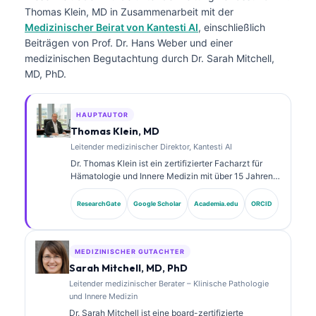
Thomas Klein, MD
in Zusammenarbeit mit der
Medizinischer Beirat von Kantesti AI
, einschließlich
Beiträgen von Prof. Dr. Hans Weber und einer
medizinischen Begutachtung durch Dr. Sarah Mitchell,
MD, PhD.
HAUPTAUTOR
Thomas Klein, MD
Leitender medizinischer Direktor, Kantesti AI
Dr. Thomas Klein ist ein zertifizierter Facharzt für
Hämatologie und Innere Medizin mit über 15 Jahren
Erfahrung in der Labormedizin und in der KI-
gestützten klinischen Analyse. Als Chief Medical
ResearchGate
Google Scholar
Academia.edu
ORCID
Officer bei Kantesti AI übernimmt er die klinische
Aufsicht über die medizinische Richtigkeit des
proprietären neuronalen Netzwerks. Dr. Klein hat
umfangreich zu der Interpretation von Biomarkern
MEDIZINISCHER GUTACHTER
und zu Labor- diagnostik in Themen der
Sarah Mitchell, MD, PhD
Labormedizin veröffentlicht.
Leitender medizinischer Berater – Klinische Pathologie
und Innere Medizin
Dr. Sarah Mitchell ist eine board-zertifizierte