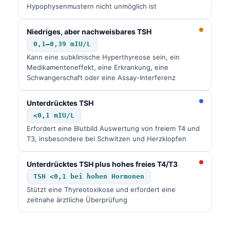
Čeština
Hypophysenmustern nicht unmöglich ist
日本語
Niedriges, aber nachweisbares TSH
Eesti
0,1–0,39 mIU/L
Azərbaycan dili
Kann eine subklinische Hyperthyreose sein, ein
Medikamenteneffekt, eine Erkrankung, eine
Bosanski
Schwangerschaft oder eine Assay-Interferenz
Svenska
Unterdrücktes TSH
Српски језик
<0,1 mIU/L
Íslenska
Erfordert eine Blutbild Auswertung von freiem T4 und
T3, insbesondere bei Schwitzen und Herzklopfen
Հայերեն
Bahasa Indonesia
Unterdrücktes TSH plus hohes freies T4/T3
हिन्दी
TSH <0,1 bei hohen Hormonen
Stützt eine Thyreotoxikose und erfordert eine
Nederlands
zeitnahe ärztliche Überprüfung
Dansk
Български