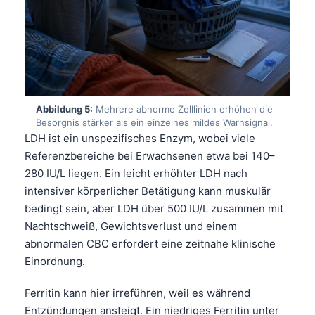
Abbildung 5:
Mehrere abnorme Zelllinien erhöhen die
Besorgnis stärker als ein einzelnes mildes Warnsignal.
LDH ist ein unspezifisches Enzym, wobei viele
Referenzbereiche bei Erwachsenen etwa bei 140–
280 IU/L liegen. Ein leicht erhöhter LDH nach
intensiver körperlicher Betätigung kann muskulär
bedingt sein, aber LDH über 500 IU/L zusammen mit
Nachtschweiß, Gewichtsverlust und einem
abnormalen
CBC
erfordert eine zeitnahe klinische
Einordnung.
Norsk bokmål
Ferritin kann hier irreführen, weil es während
Ślōnskŏ gŏdka
Entzündungen ansteigt. Ein niedriges Ferritin unter