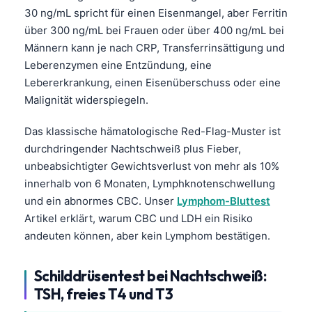
30 ng/mL spricht für einen Eisenmangel, aber Ferritin
Frysk
über 300 ng/mL bei Frauen oder über 400 ng/mL bei
Esperanto
Männern kann je nach CRP, Transferrinsättigung und
Беларуская мова
Leberenzymen eine Entzündung, eine
Lebererkrankung, einen Eisenüberschuss oder eine
Татар теле
Malignität widerspiegeln.
Кыргызча
ئۇيغۇرچە
Das klassische hämatologische Red-Flag-Muster ist
durchdringender Nachtschweiß plus Fieber,
Cebuano
unbeabsichtigter Gewichtsverlust von mehr als 10%
Basa Jawa
innerhalb von 6 Monaten, Lymphknotenschwellung
ພາສາລາວ
und ein abnormes
CBC
. Unser
Lymphom-Bluttest
Artikel erklärt, warum
CBC
und LDH ein Risiko
Монгол
andeuten können, aber kein Lymphom bestätigen.
Afrikaans
العربية المغربية
Schilddrüsentest bei Nachtschweiß:
Occitan
TSH, freies T4 und T3