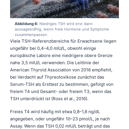
Català
O‘zbekcha
Українська
Abbildung 6:
Niedriges TSH wird erst dann
aussagekräftig, wenn freie Hormone und Symptome
አማርኛ
zusammenpassen.
Viele TSH-Referenzbereiche für Erwachsene liegen
Kiswahili
ungefähr bei 0,4–4,0 mIU/L, obwohl einige
ភាសាខ្មែរ
europäische Labore eine niedrigere obere Grenze
ဗမာစာ
nahe 3,5 mIU/L verwenden. Die Leitlinie der
American Thyroid Association von 2016 empfiehlt,
ไทย
bei Verdacht auf Thyreotoxikose zunächst das
Tagalog
Serum-TSH als Ersttest zu bestimmen, gefolgt von
Tiếng Việt
freiem T4 und Gesamt- oder freiem T3, wenn das
TSH unterdrückt ist (Ross et al., 2016).
Bahasa Melayu
മലയാളം
Freies T4 wird häufig mit etwa 0,8–1,8 ng/dL
ಕನ್ನಡ
angegeben, oder ungefähr 10–23 pmol/L, je nach
Assay. Wenn das TSH 0,02 mIU/L beträgt und das
ગુજરાતી