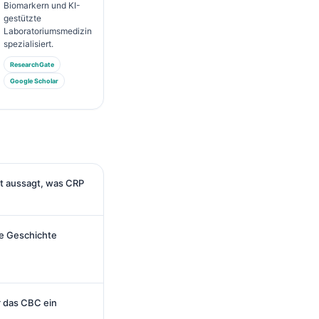
Biomarkern und KI-
gestützte
Laboratoriumsmedizin
spezialisiert.
ResearchGate
Google Scholar
st aussagt, was CRP
ie Geschichte
r das CBC ein