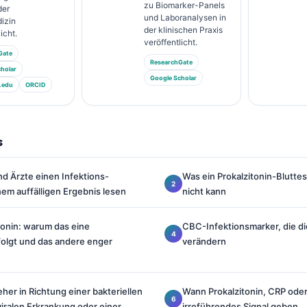
zu Biomarker-Panels
der
und Laboranalysen in
izin
der klinischen Praxis
icht.
veröffentlicht.
Gate
ResearchGate
holar
Google Scholar
.edu
ORCID
s
d Ärzte einen Infektions-
Was ein Prokalzitonin-Blutte
nem auffälligen Ergebnis lesen
nicht kann
tonin: warum das eine
CBC-Infektionsmarker, die d
olgt und das andere enger
verändern
eher in Richtung einer bakteriellen
Wann Prokalzitonin, CRP ode
 viralen Erkrankung oder einer
irreführendes Signal geben