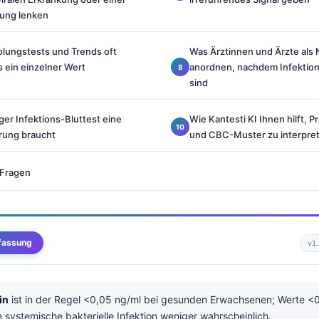
dung lenken
ungstests und Trends oft
Was Ärztinnen und Ärzte als 
s ein einzelner Wert
anordnen, nachdem Infektions
sind
iger Infektions-Bluttest eine
Wie Kantesti KI Ihnen hilft, P
rung braucht
und CBC-Muster zu interpret
 Fragen
fassung
v1
in
ist in der Regel <0,05 ng/ml bei gesunden Erwachsenen; Werte <0
 systemische bakterielle Infektion weniger wahrscheinlich.