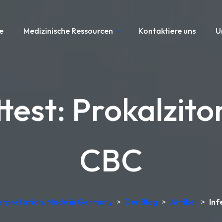
e
Medizinische Ressourcen
Kontaktiere uns
U
ttest: Prokalzito
CBC
terpretation, Made in Germany
>
Der Blog
>
Artikel
>
Inf