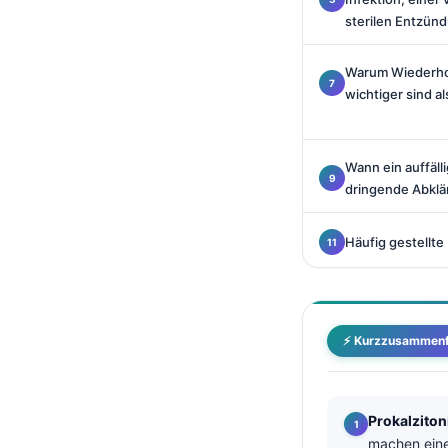
Català
sterilen Entzün
O‘zbekcha
Warum Wiederhol
Українська
wichtiger sind al
አማርኛ
Kiswahili
Wann ein auffäll
ភាសាខ្មែរ
dringende Abklä
ဗမာစာ
Häufig gestellte
ไทย
Tagalog
Tiếng Việt
⚡ Kurzzusammen
Bahasa Melayu
മലയാളം
ಕನ್ನಡ
Prokalziton
machen eine
ગુજરાતી