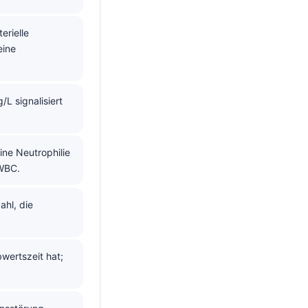
erielle
eine
L signalisiert
ine Neutrophilie
 WBC.
ahl, die
bwertszeit hat;