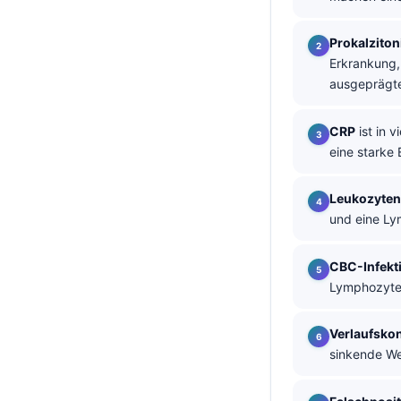
தமிழ்
Prokalzito
తెలుగు
Erkrankung,
ausgeprägte
मराठी
اردو
CRP
ist in 
বাংলা
eine starke 
Shqip
Leukozyten
Magyar
und eine Ly
Slovenščina
한국어
CBC-Infekt
Lymphozyten
Polski
Lietuvių kalba
Verlaufskon
Русский
sinkende Wer
ქართული