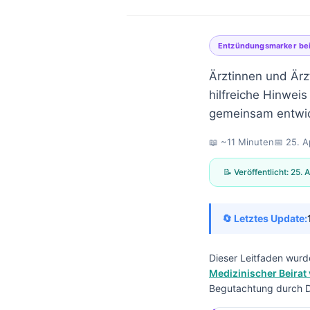
Entzündungsmarker bei
Ärztinnen und Ärzt
hilfreiche Hinweis
gemeinsam entwic
📖 ~11 Minuten
📅
25. A
📝 Veröffentlicht:
25. 
🔄 Letztes Update:
Dieser Leitfaden wurd
Medizinischer Beirat 
Norsk bokmål
Begutachtung durch Dr
Ślōnskŏ gŏdka