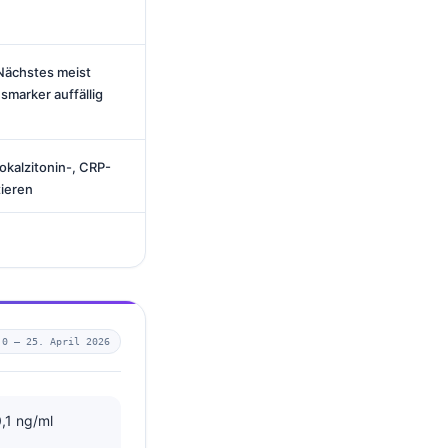
Nächstes meist
marker auffällig
rokalzitonin-, CRP-
ieren
.0 —
25. April 2026
,1 ng/ml