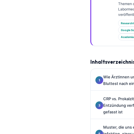
Gàidhlig
Themen 
Labormed
Euskara
veröffentl
Македонски јазик
Research
Latviešu valoda
Google Sc
Academia
Galego
অসমীয়া
සිංහල
Inhaltsverzeichni
سنڌي
Wie Ärztinnen un
پښتو
Bluttest nach ei
CRP vs. Prokalzi
Slovenčina
Entzündung verf
Hrvatski
gefasst ist
Suomi
Muster, die uns 
Қазақ тілі
Infektion, einer