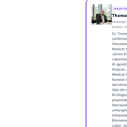
Frysk
HAUPTA
Esperanto
Thomas
Leitender
Беларуская мова
Direktor, 
Татар теле
Dr. Thoma
zertifizie
Кыргызча
Hämatolo
Medizin m
ئۇيغۇرچە
Jahren Er
Labormedi
Cebuano
KI-gestüt
Analyse. 
Basa Jawa
Medical O
Kantesti 
ພາສາລາວ
die klini
Монгол
über die 
Richtigke
Afrikaans
proprietä
Netzwerks
العربية المغربية
umfangre
Interpret
Occitan
Biomarke
Labor- di