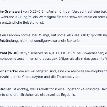
nin-Grenzwert
von 0,25–0,5 ng/ml erhöht den Verdacht auf eine bakt
 während >2,0 ng/ml ein Warnsignal für eine schwere Infektion oder 
 entzündliche Belastung ist.
vielen Laboren normal bei <5 mgl, but some labs use <10 l;crp>100 mg/
Entzündung, nicht notwendigerweise allein Bakterien.
zahl (WBC)
ist typischerweise 4,0–11,0 x10^9/L bei Erwachsenen; e
mphopenie zusammen sind aussagekräftiger als allein das gesamte
ionsmarker
die am wichtigsten sind, sind die absolute Neutrophilenz
zahl, unreife Granulozyten und die Thrombozyten.
trollen
ist wichtig, weil Prokalzitonin eine ungefähr 24-stündige Hal
te sind oft hilfreicher als ein einzelnes Ergebnis.