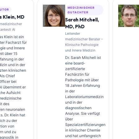
MEDIZINISCHER
UTOR
GUTACHTER
 Klein, MD
Sarah Mitchell,
 medizinischer
MD, PhD
Kantesti AI
Leitender
s Klein ist ein
medizinischer Berater –
rter Facharzt für
Klinische Pathologie
gie und Innere
und Innere Medizin
it über 15
Dr. Sarah Mitchell ist
fahrung in der
eine board-
zin und in der
zertifizierte
zten klinischen
Fachärztin für
Als Chief
Pathologie mit über
fficer bei
18 Jahren Erfahrung
AI übernimmt er
in der
sche Aufsicht
Laboratoriumsmedizin
medizinische
und in der
it des
diagnostischen
ren neuronalen
Analyse. Sie verfügt
. Dr. Klein hat
über
ich zu der
Spezialzertifizierungen
ation von
in klinischer Chemie
rn und zu
und hat umfangreich
agnostik in